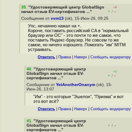
35
.
"Удостоверяющий центр GlobalSign
–8
+
–
начал отзыв EV-сертификатов ..."
/
Сообщение от
vvm13
(ok), 15-Июн-26, 09:25
Упс, нечаянно нажал на +.
Короче, поставить российский CA в "нормальный
браузер или ОС" - это почти то же самое, что
поставить Яндекс-браузер. Не совсем то же
самое, но ничего хорошего. Помогать "им" MITM
устраивать.
Ответить
|
Правка
|
Наверх
|
Cообщить модератору
40
.
"Удостоверяющий центр
+3
GlobalSign начал отзыв EV-
+
–
/
сертификатов ..."
Сообщение от
YetAnotherOnanym
(ok), 15-
Июн-26, 13:07
"Им" - это которые "Эшелон", "Призма" и вот
это вот всё?
Ответить
|
Правка
|
Наверх
|
Cообщить модератору
41
.
"Удостоверяющий центр
GlobalSign начал отзыв EV-
+
–
/
сертификатов ..."