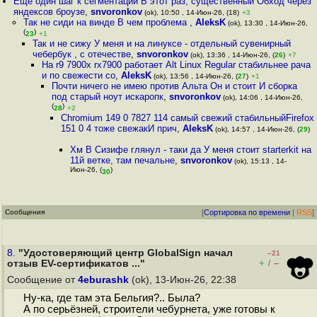
Еще один шаг к сегментации В этот раз, существенный Обход через
яндексов броузе
,
snvoronkov
(ok), 10:50 , 14-Июн-26, (18)
+3
Так не сиди на винде В чем проблема
,
AleksK
(ok), 13:30 , 14-Июн-26,
(
)
23
+1
Так и не сижу У меня и на линуксе - отдельный сувенирный
чебербук , с отечестве
,
snvoronkov
(ok), 13:36 , 14-Июн-26, (
26
)
+7
На r9 7900x rx7900 работает Alt Linux Regular стабильнее рача
и по свежести со
,
AleksK
(ok), 13:56 , 14-Июн-26, (
27
)
+1
Почти ничего не имею против Альта Он и стоит И сборка
под старый ноут искаропк
,
snvoronkov
(ok), 14:06 , 14-Июн-26,
(
)
28
+2
Chromium 149 0 7827 114 самый свежий стабильныйFirefox
151 0 4 тоже свежакИ прич
,
AleksK
(ok), 14:57 , 14-Июн-26, (
29
)
Хм В Сизифе глянул - таки да У меня стоит starterkit на
11й ветке, там печальне
,
snvoronkov
(ok), 15:13 , 14-
Июн-26, (
)
30
Сообщения
[
Сортировка по времени
|
RSS
]
8.
"Удостоверяющий центр GlobalSign начал
–21
+
–
отзыв EV-сертификатов ..."
/
Сообщение от
4eburashk
(ok), 13-Июн-26, 22:38
Ну-ка, где там эта Бельгия?.. Была?
А по серьёзней, строители чебурнета, уже готовы к