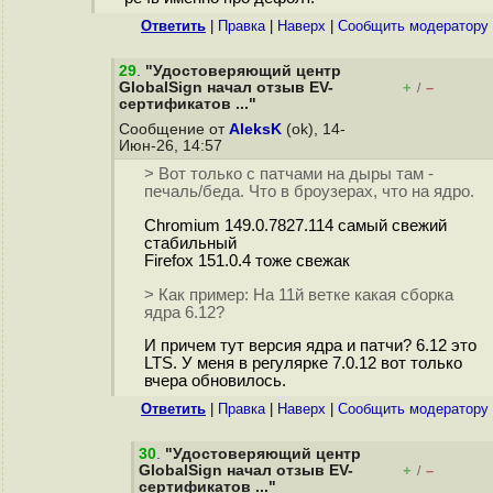
Ответить
|
Правка
|
Наверх
|
Cообщить модератору
29
.
"Удостоверяющий центр
GlobalSign начал отзыв EV-
+
–
/
сертификатов ..."
Сообщение от
AleksK
(ok), 14-
Июн-26, 14:57
> Вот только с патчами на дыры там -
печаль/беда. Что в броузерах, что на ядро.
Chromium 149.0.7827.114 самый свежий
стабильный
Firefox 151.0.4 тоже свежак
> Как пример: На 11й ветке какая сборка
ядра 6.12?
И причем тут версия ядра и патчи? 6.12 это
LTS. У меня в регулярке 7.0.12 вот только
вчера обновилось.
Ответить
|
Правка
|
Наверх
|
Cообщить модератору
30
.
"Удостоверяющий центр
GlobalSign начал отзыв EV-
+
–
/
сертификатов ..."