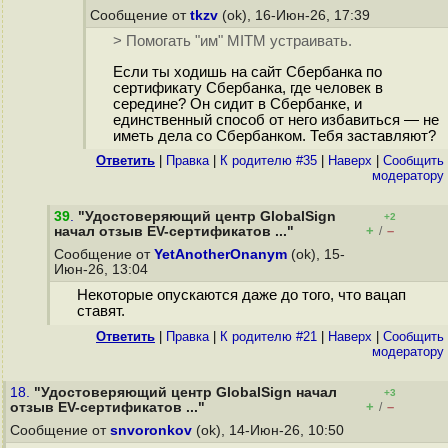
Сообщение от
tkzv
(ok), 16-Июн-26, 17:39
> Помогать "им" MITM устраивать.
Если ты ходишь на сайт Сбербанка по
сертификату Сбербанка, где человек в
середине? Он сидит в Сбербанке, и
единственный способ от него избавиться — не
иметь дела со Сбербанком. Тебя заставляют?
Ответить
|
Правка
|
К родителю #35
|
Наверх
|
Cообщить
модератору
39
.
"Удостоверяющий центр GlobalSign
+2
+
–
начал отзыв EV-сертификатов ..."
/
Сообщение от
YetAnotherOnanym
(ok), 15-
Июн-26, 13:04
Некоторые опускаются даже до того, что вацап
ставят.
Ответить
|
Правка
|
К родителю #21
|
Наверх
|
Cообщить
модератору
18.
"Удостоверяющий центр GlobalSign начал
+3
+
–
отзыв EV-сертификатов ..."
/
Сообщение от
snvoronkov
(ok), 14-Июн-26, 10:50