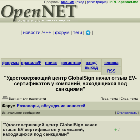
Профиль:
Аноним
(
вход
|
регистрация
)
неRU
opennet.me
[
новости
/
+++
|
форум
|
теги
|
]
форумы
правила/FAQ
поиск
регистрация
вход/
слежка
выход
RSS
"Удостоверяющий центр GlobalSign начал отзыв EV-
сертификатов у компаний, находящихся под
санкциями"
Вариант для распечатки
Пред. тема
|
След. тема
Форум
Разговоры, обсуждение новостей
Изначальное сообщение
[
Отслеживать
]
"Удостоверяющий центр GlobalSign начал
отзыв EV-сертификатов у компаний,
+
–
/
находящихся под санкциями"