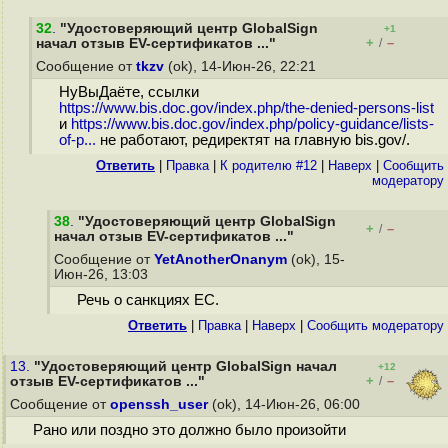
32
.
"Удостоверяющий центр GlobalSign
+1
+
–
начал отзыв EV-сертификатов ..."
/
Сообщение от
tkzv
(ok), 14-Июн-26, 22:21
НуВыДаёте, ссылки
https://www.bis.doc.gov/index.php/the-denied-persons-list
и
https://www.bis.doc.gov/index.php/policy-guidance/lists-
of-p...
не работают, редиректят на главную bis.gov/.
Ответить
|
Правка
|
К родителю #12
|
Наверх
|
Cообщить
модератору
38
.
"Удостоверяющий центр GlobalSign
+
–
/
начал отзыв EV-сертификатов ..."
Сообщение от
YetAnotherOnanym
(ok), 15-
Июн-26, 13:03
Речь о санкциях ЕС.
Ответить
|
Правка
|
Наверх
|
Cообщить модератору
13.
"Удостоверяющий центр GlobalSign начал
+12
+
–
отзыв EV-сертификатов ..."
/
Сообщение от
openssh_user
(ok), 14-Июн-26, 06:00
Рано или поздно это должно было произойти