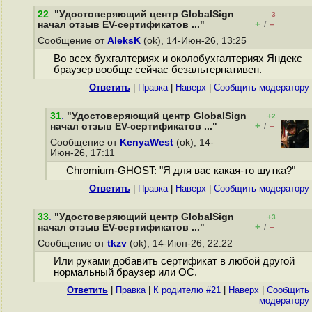
22
.
"Удостоверяющий центр GlobalSign
–3
+
–
начал отзыв EV-сертификатов ..."
/
Сообщение от
AleksK
(ok), 14-Июн-26, 13:25
Во всех бухгалтериях и околобухгалтериях Яндекс
браузер вообще сейчас безальтернативен.
Ответить
|
Правка
|
Наверх
|
Cообщить модератору
31
.
"Удостоверяющий центр GlobalSign
+2
+
–
начал отзыв EV-сертификатов ..."
/
Сообщение от
KenyaWest
(ok), 14-
Июн-26, 17:11
Chromium-GHOST: "Я для вас какая-то шутка?"
Ответить
|
Правка
|
Наверх
|
Cообщить модератору
33
.
"Удостоверяющий центр GlobalSign
+3
+
–
начал отзыв EV-сертификатов ..."
/
Сообщение от
tkzv
(ok), 14-Июн-26, 22:22
Или руками добавить сертификат в любой другой
нормальный браузер или ОС.
Ответить
|
Правка
|
К родителю #21
|
Наверх
|
Cообщить
модератору