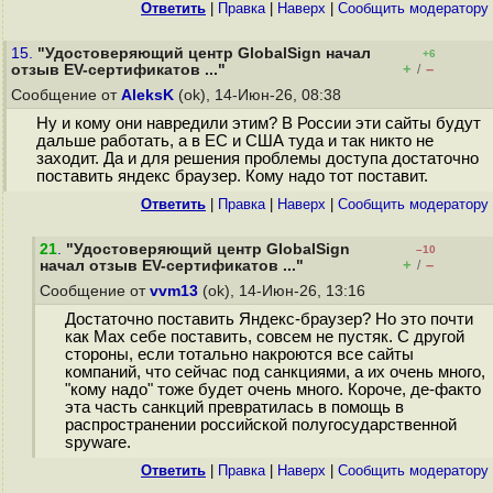
Ответить
|
Правка
|
Наверх
|
Cообщить модератору
15.
"Удостоверяющий центр GlobalSign начал
+6
+
–
отзыв EV-сертификатов ..."
/
Сообщение от
AleksK
(ok), 14-Июн-26, 08:38
Ну и кому они навредили этим? В России эти сайты будут
дальше работать, а в ЕС и США туда и так никто не
заходит. Да и для решения проблемы доступа достаточно
поставить яндекс браузер. Кому надо тот поставит.
Ответить
|
Правка
|
Наверх
|
Cообщить модератору
21
.
"Удостоверяющий центр GlobalSign
–10
+
–
начал отзыв EV-сертификатов ..."
/
Сообщение от
vvm13
(ok), 14-Июн-26, 13:16
Достаточно поставить Яндекс-браузер? Но это почти
как Мах себе поставить, совсем не пустяк. С другой
стороны, если тотально накроются все сайты
компаний, что сейчас под санкциями, а их очень много,
"кому надо" тоже будет очень много. Короче, де-факто
эта часть санкций превратилась в помощь в
распространении российской полугосударственной
spyware.
Ответить
|
Правка
|
Наверх
|
Cообщить модератору