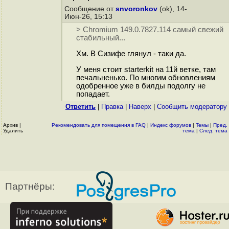
Сообщение от
snvoronkov
(ok), 14-
Июн-26, 15:13
> Chromium 149.0.7827.114 самый свежий
стабильный...
Хм. В Сизифе глянул - таки да.
У меня стоит starterkit на 11й ветке, там
печальненько. По многим обновлениям
одобренное уже в билды подолгу не
попадает.
Ответить
|
Правка
|
Наверх
|
Cообщить модератору
Архив
|
Рекомендовать для помещения в FAQ
|
Индекс форумов
|
Темы
|
Пред.
Удалить
тема
|
След. тема
Партнёры: