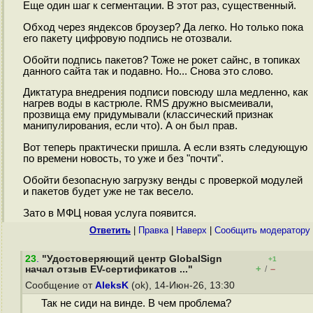
Еще один шаг к сегментации. В этот раз, существенный.
Обход через яндексов броузер? Да легко. Но только пока
его пакету цифровую подпись не отозвали.
Обойти подпись пакетов? Тоже не рокет сайнс, в топиках
данного сайта так и подавно. Но... Снова это слово.
Диктатура внедрения подписи повсюду шла медленно, как
нагрев воды в кастрюле. RMS дружно высмеивали,
прозвища ему придумывали (классический признак
манипулирования, если что). А он был прав.
Вот теперь практически пришла. А если взять следующую
по времени новость, то уже и без "почти".
Обойти безопасную загрузку венды с проверкой модулей
и пакетов будет уже не так весело.
Зато в МФЦ новая услуга появится.
Ответить
|
Правка
|
Наверх
|
Cообщить модератору
23
.
"Удостоверяющий центр GlobalSign
+1
+
–
начал отзыв EV-сертификатов ..."
/
Сообщение от
AleksK
(ok), 14-Июн-26, 13:30
Так не сиди на винде. В чем проблема?