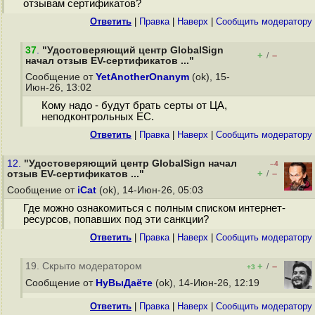
отзывам сертификатов?
Ответить
|
Правка
|
Наверх
|
Cообщить модератору
37
.
"Удостоверяющий центр GlobalSign
+
–
/
начал отзыв EV-сертификатов ..."
Сообщение от
YetAnotherOnanym
(ok), 15-
Июн-26, 13:02
Кому надо - будут брать серты от ЦА,
неподконтрольных ЕС.
Ответить
|
Правка
|
Наверх
|
Cообщить модератору
12.
"Удостоверяющий центр GlobalSign начал
–4
+
–
отзыв EV-сертификатов ..."
/
Сообщение от
iCat
(ok), 14-Июн-26, 05:03
Где можно ознакомиться с полным списком интернет-
ресурсов, попавших под эти санкции?
Ответить
|
Правка
|
Наверх
|
Cообщить модератору
19. Скрыто модератором
+
–
/
+3
Сообщение от
НуВыДаёте
(ok), 14-Июн-26, 12:19
Ответить
|
Правка
|
Наверх
|
Cообщить модератору