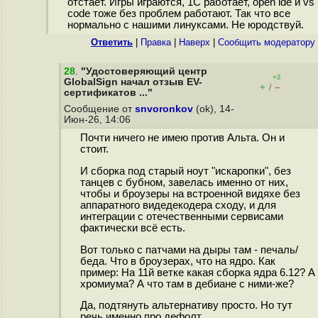
отстаёт. Игры играются, 1С работает, open ide и vs
code тоже без проблем работают. Так что все
нормально с нашими линуксами. Не юродствуй.
Ответить
|
Правка
|
Наверх
|
Cообщить модератору
28
.
"Удостоверяющий центр
+2
GlobalSign начал отзыв EV-
+
–
/
сертификатов ..."
Сообщение от
snvoronkov
(ok), 14-
Июн-26, 14:06
Почти ничего не имею против Альта. Он и
стоит.
И сборка под старый ноут "искаропки", без
танцев с бубном, завелась именно от них,
чтобы и броузеры на встроенной видяхе без
аппаратного видедекодера сходу, и для
интеграции с отечественными сервисами
фактически всё есть.
Вот только с патчами на дыры там - печаль/
беда. Что в броузерах, что на ядро. Как
пример: На 11й ветке какая сборка ядра 6.12? А
хромиума? А что там в дебиане с ними-же?
Да, подтянуть альтернативу просто. Но тут
речь именно про дефолт.