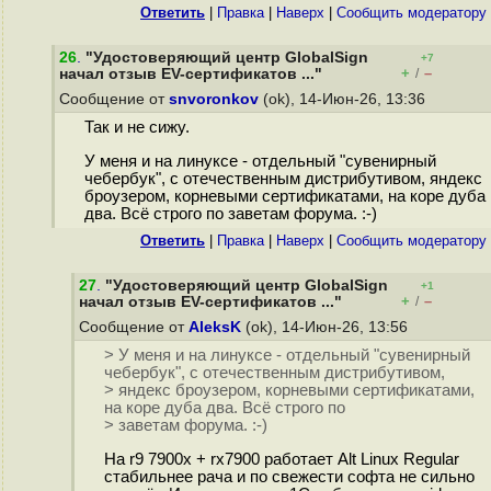
Ответить
|
Правка
|
Наверх
|
Cообщить модератору
26
.
"Удостоверяющий центр GlobalSign
+7
+
–
начал отзыв EV-сертификатов ..."
/
Сообщение от
snvoronkov
(ok), 14-Июн-26, 13:36
Так и не сижу.
У меня и на линуксе - отдельный "сувенирный
чебербук", с отечественным дистрибутивом, яндекс
броузером, корневыми сертификатами, на коре дуба
два. Всё строго по заветам форума. :-)
Ответить
|
Правка
|
Наверх
|
Cообщить модератору
27
.
"Удостоверяющий центр GlobalSign
+1
+
–
начал отзыв EV-сертификатов ..."
/
Сообщение от
AleksK
(ok), 14-Июн-26, 13:56
> У меня и на линуксе - отдельный "сувенирный
чебербук", с отечественным дистрибутивом,
> яндекс броузером, корневыми сертификатами,
на коре дуба два. Всё строго по
> заветам форума. :-)
На r9 7900x + rx7900 работает Alt Linux Regular
стабильнее рача и по свежести софта не сильно