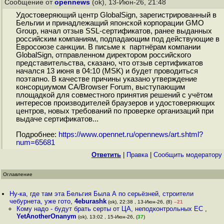
Сообщение от
opennews
(ok), 13-Июн-26, 21:48
Удостоверяющий центр GlobalSign, зарегистрированный в
Бельгии и принадлежащий японской корпорации GMO
Group, начал отзыв SSL-сертификатов, ранее выданных
российским компаниям, подпадающим под действующие в
Евросоюзе санкции. В письме к партнёрам компании
GlobalSign, отправленном директором российского
представительства, сказано, что отзыв сертификатов
начался 13 июня в 04:10 (MSK) и будет проводиться
поэтапно. В качестве причины указано утверждение
консорциумом CA/Browser Forum, выступающим
площадкой для совместного принятия решений с учётом
интересов производителей браузеров и удостоверяющих
центров, новых требований по проверке организаций при
выдаче сертификатов...
Подробнее:
https://www.opennet.ru/opennews/art.shtml?
num=65681
Ответить
|
Правка
|
Cообщить модератору
Оглавление
Ну-ка, где там эта Бельгия Была А по серьёзней, строители
чебурнета, уже гото
,
4eburashk
(ok), 22:38 , 13-Июн-26, (8)
–21
Кому надо - будут брать серты от ЦА, неподконтрольных ЕС
,
YetAnotherOnanym
(ok), 13:02 , 15-Июн-26, (
37
)