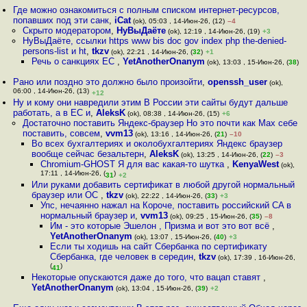
Где можно ознакомиться с полным списком интернет-ресурсов,
попавших под эти санк
,
iCat
(ok), 05:03 , 14-Июн-26, (12)
–4
Скрыто модератором
,
НуВыДаёте
(ok), 12:19 , 14-Июн-26, (19)
+3
НуВыДаёте, ссылки https www bis doc gov index php the-denied-
persons-list и ht
,
tkzv
(ok), 22:21 , 14-Июн-26, (
32
)
+1
Речь о санкциях ЕС
,
YetAnotherOnanym
(ok), 13:03 , 15-Июн-26, (
38
)
Рано или поздно это должно было произойти
,
openssh_user
(ok),
06:00 , 14-Июн-26, (13)
+12
Ну и кому они навредили этим В России эти сайты будут дальше
работать, а в ЕС и
,
AleksK
(ok), 08:38 , 14-Июн-26, (15)
+6
Достаточно поставить Яндекс-браузер Но это почти как Мах себе
поставить, совсем
,
vvm13
(ok), 13:16 , 14-Июн-26, (
21
)
–10
Во всех бухгалтериях и околобухгалтериях Яндекс браузер
вообще сейчас безальтерн
,
AleksK
(ok), 13:25 , 14-Июн-26, (
22
)
–3
Chromium-GHOST Я для вас какая-то шутка
,
KenyaWest
(ok),
17:11 , 14-Июн-26, (
)
31
+2
Или руками добавить сертификат в любой другой нормальный
браузер или ОС
,
tkzv
(ok), 22:22 , 14-Июн-26, (
33
)
+3
Упс, нечаянно нажал на Короче, поставить российский CA в
нормальный браузер и
,
vvm13
(ok), 09:25 , 15-Июн-26, (
35
)
–8
Им - это которые Эшелон , Призма и вот это вот всё
,
YetAnotherOnanym
(ok), 13:07 , 15-Июн-26, (
40
)
+3
Если ты ходишь на сайт Сбербанка по сертификату
Сбербанка, где человек в середин
,
tkzv
(ok), 17:39 , 16-Июн-26,
(
)
41
Некоторые опускаются даже до того, что вацап ставят
,
YetAnotherOnanym
(ok), 13:04 , 15-Июн-26, (
39
)
+2