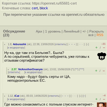
Короткая ссылка: https://opennet.ru/65681-cert
Ключевые слова:
cert
,
block
При перепечатке указание ссылки на opennet.ru обязательно
Обсуждение
Ajax
|
1 уровень
|
Линейный
|
+/-
|
Раскрыть
(23)
всё
|
RSS
–21
1.8
,
4eburashk
(
ok
), 22:38, 13/06/2026 [
ответить
] [
﹢﹢﹢
] [
· · ·
]
[
↓
]
+
–
[
к модератору
]
/
Ну-ка, где там эта Бельгия?.. Была?
А по серьёзней, строители чебурнета, уже готовы к
отзывам сертификатов?
2.37
,
YetAnotherOnanym
(
ok
), 13:02, 15/06/2026 [
^
] [
^^
] [
^^^
]
+
–
/
[
ответить
]
[
к модератору
]
Кому надо - будут брать серты от ЦА,
неподконтрольных ЕС.
–4
1.12
,
iCat
(
ok
), 05:03, 14/06/2026 [
ответить
] [
﹢﹢﹢
] [
· · ·
]
[
↓
] [
↑
]
+
–
[
к модератору
]
/
Где можно ознакомиться с полным списком интернет-