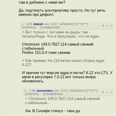
там в дебиане с ними-же?
Да, подтянуть альтернативу просто. Но тут речь
именно про дефолт.
6.29
,
AleksK
(
ok
), 14:57, 14/06/2026 [
^
] [
^^
] [
^^^
]
+
–
/
[
ответить
]
[
к модератору
]
> Вот только с патчами на дыры там -
печаль/беда. Что в броузерах, что на ядро.
Chromium 149.0.7827.114 самый свежий
стабильный
Firefox 151.0.4 тоже свежак
> Как пример: На 11й ветке какая сборка ядра
6.12?
И причем тут версия ядра и патчи? 6.12 это LTS. У
меня в регулярке 7.0.12 вот только вчера
обновилось.
7.30
,
snvoronkov
(
ok
), 15:13, 14/06/2026 [
^
] [
^^
] [
^^^
]
+
–
/
[
ответить
]
[
к модератору
]
> Chromium 149.0.7827.114 самый свежий
стабильный...
Хм. В Сизифе глянул - таки да.