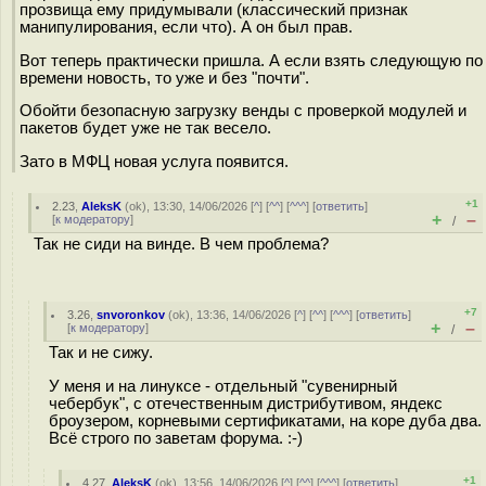
прозвища ему придумывали (классический признак
манипулирования, если что). А он был прав.
Вот теперь практически пришла. А если взять следующую по
времени новость, то уже и без "почти".
Обойти безопасную загрузку венды с проверкой модулей и
пакетов будет уже не так весело.
Зато в МФЦ новая услуга появится.
+1
2.23
,
AleksK
(
ok
), 13:30, 14/06/2026 [
^
] [
^^
] [
^^^
] [
ответить
]
+
–
[
к модератору
]
/
Так не сиди на винде. В чем проблема?
+7
3.26
,
snvoronkov
(
ok
), 13:36, 14/06/2026 [
^
] [
^^
] [
^^^
] [
ответить
]
+
–
[
к модератору
]
/
Так и не сижу.
У меня и на линуксе - отдельный "сувенирный
чебербук", с отечественным дистрибутивом, яндекс
броузером, корневыми сертификатами, на коре дуба два.
Всё строго по заветам форума. :-)
+1
4.27
,
AleksK
(
ok
), 13:56, 14/06/2026 [
^
] [
^^
] [
^^^
] [
ответить
]