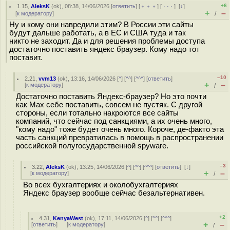
+6
1.15
,
AleksK
(
ok
), 08:38, 14/06/2026 [
ответить
] [
﹢﹢﹢
] [
· · ·
]
[
↓
]
+
–
[
к модератору
]
/
Ну и кому они навредили этим? В России эти сайты
будут дальше работать, а в ЕС и США туда и так
никто не заходит. Да и для решения проблемы доступа
достаточно поставить яндекс браузер. Кому надо тот
поставит.
–10
2.21
,
vvm13
(
ok
), 13:16, 14/06/2026 [
^
] [
^^
] [
^^^
] [
ответить
]
+
–
[
к модератору
]
/
Достаточно поставить Яндекс-браузер? Но это почти
как Мах себе поставить, совсем не пустяк. С другой
стороны, если тотально накроются все сайты
компаний, что сейчас под санкциями, а их очень много,
"кому надо" тоже будет очень много. Короче, де-факто эта
часть санкций превратилась в помощь в распространении
российской полугосударственной spyware.
–3
3.22
,
AleksK
(
ok
), 13:25, 14/06/2026 [
^
] [
^^
] [
^^^
] [
ответить
]
[
↓
]
+
–
[
к модератору
]
/
Во всех бухгалтериях и околобухгалтериях
Яндекс браузер вообще сейчас безальтернативен.
+2
4.31
,
KenyaWest
(
ok
), 17:11, 14/06/2026 [
^
] [
^^
] [
^^^
]
+
–
[
ответить
]
[
к модератору
]
/