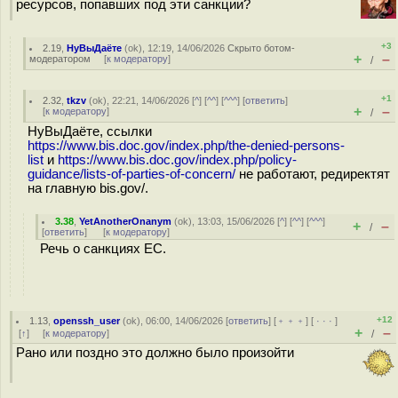
ресурсов, попавших под эти санкции?
+3
2.19
,
НуВыДаёте
(
ok
), 12:19, 14/06/2026
Скрыто ботом-
+
–
модератором
[
к модератору
]
/
+1
2.32
,
tkzv
(
ok
), 22:21, 14/06/2026 [
^
] [
^^
] [
^^^
] [
ответить
]
+
–
[
к модератору
]
/
НуВыДаёте, ссылки
https://www.bis.doc.gov/index.php/the-denied-persons-
list
и
https://www.bis.doc.gov/index.php/policy-
guidance/lists-of-parties-of-concern/
не работают, редиректят
на главную bis.gov/.
3.38
,
YetAnotherOnanym
(
ok
), 13:03, 15/06/2026 [
^
] [
^^
] [
^^^
]
+
–
/
[
ответить
]
[
к модератору
]
Речь о санкциях ЕС.
+12
1.13
,
openssh_user
(
ok
), 06:00, 14/06/2026 [
ответить
] [
﹢﹢﹢
] [
· · ·
]
+
–
[
↑
] [
к модератору
]
/
Рано или поздно это должно было произойти