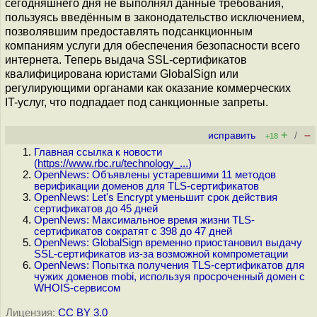
сегодняшнего дня не выполнял данные требования,
пользуясь введённым в законодательство исключением,
позволявшим предоставлять подсанкционным
компаниям услуги для обеспечения безопасности всего
интернета. Теперь выдача SSL-сертификатов
квалифицирована юристами GlobalSign или
регулирующими органами как оказание коммерческих
IT-услуг, что подпадает под санкционные запреты.
+
–
исправить
/
+18
Главная ссылка к новости
(
https://www.rbc.ru/technology_...
)
OpenNews: Объявлены устаревшими 11 методов
верификации доменов для TLS-сертификатов
OpenNews: Let's Encrypt уменьшит срок действия
сертификатов до 45 дней
OpenNews: Максимальное время жизни TLS-
сертификатов сократят с 398 до 47 дней
OpenNews: GlobalSign временно приостановил выдачу
SSL-сертификатов из-за возможной компрометации
OpenNews: Попытка получения TLS-сертификатов для
чужих доменов mobi, используя просроченный домен с
WHOIS-сервисом
Лицензия:
CC BY 3.0