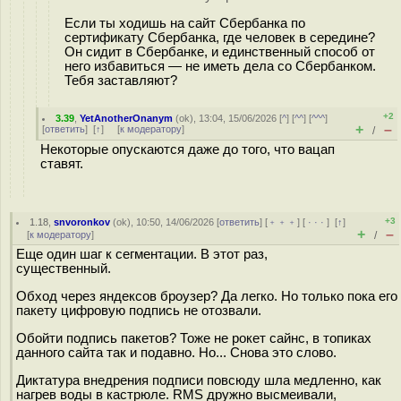
Если ты ходишь на сайт Сбербанка по
сертификату Сбербанка, где человек в середине?
Он сидит в Сбербанке, и единственный способ от
него избавиться — не иметь дела со Сбербанком.
Тебя заставляют?
+2
3.39
,
YetAnotherOnanym
(
ok
), 13:04, 15/06/2026 [
^
] [
^^
] [
^^^
]
+
–
[
ответить
]
[
↑
] [
к модератору
]
/
Некоторые опускаются даже до того, что вацап
ставят.
+3
1.18
,
snvoronkov
(
ok
), 10:50, 14/06/2026 [
ответить
] [
﹢﹢﹢
] [
· · ·
]
[
↑
]
+
–
[
к модератору
]
/
Еще один шаг к сегментации. В этот раз,
существенный.
Обход через яндексов броузер? Да легко. Но только пока его
пакету цифровую подпись не отозвали.
Обойти подпись пакетов? Тоже не рокет сайнс, в топиках
данного сайта так и подавно. Но... Снова это слово.
Диктатура внедрения подписи повсюду шла медленно, как
нагрев воды в кастрюле. RMS дружно высмеивали,