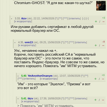
Chromium-GHOST: "Я для вас какая-то шутка?"
+3
3.33
,
tkzv
(
ok
), 22:22, 14/06/2026 [
^
] [
^^
] [
^^^
] [
ответить
]
[
↓
] [
↑
]
+
–
[
к модератору
]
/
Или руками добавить сертификат в любой другой
нормальный браузер или ОС.
–8
4.35
,
vvm13
(
ok
), 09:25, 15/06/2026 [
^
] [
^^
] [
^^^
] [
ответить
]
+
–
[
к модератору
]
/
Упс, нечаянно нажал на +.
Короче, поставить российский CA в "нормальный
браузер или ОС" - это почти то же самое, что
поставить Яндекс-браузер. Не совсем то же самое, но
ничего хорошего. Помогать "им" MITM устраивать.
+3
5.40
,
YetAnotherOnanym
(
ok
), 13:07, 15/06/2026 [
^
] [
^^
]
+
–
[
^^^
] [
ответить
]
[
к модератору
]
/
"Им" - это которые "Эшелон", "Призма" и вот
это вот всё?
5.41
,
tkzv
(
ok
), 17:39, 16/06/2026 [
^
] [
^^
] [
^^^
] [
ответить
]
+
–
/
[
к модератору
]
> Помогать "им" MITM устраивать.