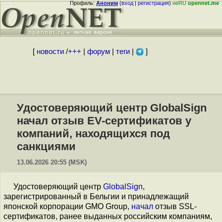
Профиль:
Аноним
(
вход
|
регистрация
)
неRU
opennet.me
[
новости
/
+++
|
форум
|
теги
|
]
Удостоверяющий центр GlobalSign
начал отзыв EV-сертификатов у
компаний, находящихся под
санкциями
13.06.2026 20:55 (MSK)
Удостоверяющий центр
GlobalSign
,
зарегистрированный в Бельгии и принадлежащий
японской корпорации GMO Group,
начал
отзыв SSL-
сертификатов, ранее выданных российским компаниям,