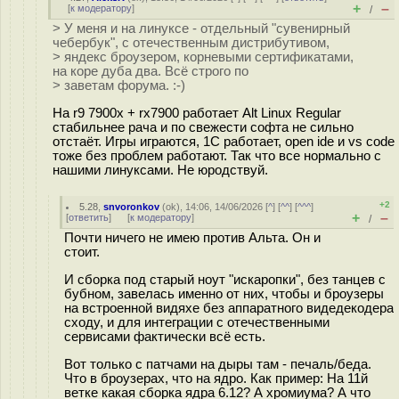
+
–
[
к модератору
]
/
> У меня и на линуксе - отдельный "сувенирный
чебербук", с отечественным дистрибутивом,
> яндекс броузером, корневыми сертификатами,
на коре дуба два. Всё строго по
> заветам форума. :-)
На r9 7900x + rx7900 работает Alt Linux Regular
стабильнее рача и по свежести софта не сильно
отстаёт. Игры играются, 1С работает, open ide и vs code
тоже без проблем работают. Так что все нормально с
нашими линуксами. Не юродствуй.
+2
5.28
,
snvoronkov
(
ok
), 14:06, 14/06/2026 [
^
] [
^^
] [
^^^
]
+
–
[
ответить
]
[
к модератору
]
/
Почти ничего не имею против Альта. Он и
стоит.
И сборка под старый ноут "искаропки", без танцев с
бубном, завелась именно от них, чтобы и броузеры
на встроенной видяхе без аппаратного видедекодера
сходу, и для интеграции с отечественными
сервисами фактически всё есть.
Вот только с патчами на дыры там - печаль/беда.
Что в броузерах, что на ядро. Как пример: На 11й
ветке какая сборка ядра 6.12? А хромиума? А что