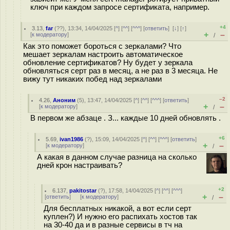
ключ при каждом запросе сертификата, например.
+4
3.13
,
far
(
??
), 13:34, 14/04/2025 [
^
] [
^^
] [
^^^
] [
ответить
]
[
↓
] [
↑
]
+
–
[
к модератору
]
/
Как это поможет бороться с зеркалами? Что
мешает зеркалам настроить автоматическое
обновление сертификатов? Ну будет у зеркала
обновляться серт раз в месяц, а не раз в 3 месяца. Не
вижу тут никаких побед над зеркалами
–2
4.26
,
Аноним
(
5
), 13:47, 14/04/2025 [
^
] [
^^
] [
^^^
] [
ответить
]
+
–
[
к модератору
]
/
В первом же абзаце . З... каждые 10 дней обновлять .
+6
5.69
,
ivan1986
(
?
), 15:09, 14/04/2025 [
^
] [
^^
] [
^^^
] [
ответить
]
+
–
[
к модератору
]
/
А какая в данном случае разница на сколько
дней крон настраивать?
+2
6.137
,
pakitostar
(
?
), 17:58, 14/04/2025 [
^
] [
^^
] [
^^^
]
+
–
[
ответить
]
[
к модератору
]
/
Для бесплатных никакой, а вот если серт
куплен?) И нужно его распихать хостов так
на 30-40 да и в разные сервисы в тч на