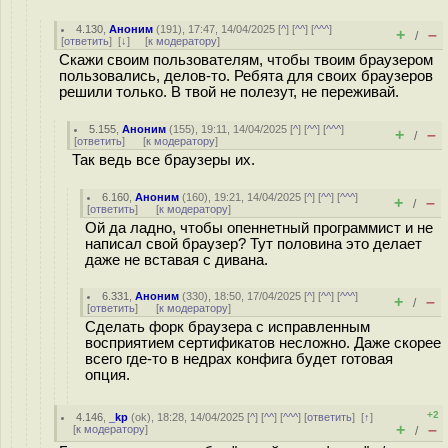
4.130
,
Аноним
(
191
), 17:47, 14/04/2025 [
^
] [
^^
] [
^^^
]
+
–
/
[
ответить
]
[
↓
] [
к модератору
]
Скажи своим пользователям, чтобы твоим браузером
пользовались, делов-то. Ребята для своих браузеров
решили только. В твой не полезут, не переживай.
5.155
,
Аноним
(
155
), 19:11, 14/04/2025 [
^
] [
^^
] [
^^^
]
+
–
/
[
ответить
]
[
к модератору
]
Так ведь все браузеры их.
6.160
,
Аноним
(
160
), 19:21, 14/04/2025 [
^
] [
^^
] [
^^^
]
+
–
/
[
ответить
]
[
к модератору
]
Ой да ладно, чтобы опеннетный программист и не
написал свой браузер? Тут половина это делает
даже не вставая с дивана.
6.331
,
Аноним
(
330
), 18:50, 17/04/2025 [
^
] [
^^
] [
^^^
]
+
–
/
[
ответить
]
[
к модератору
]
Сделать форк браузера с исправленным
восприятием сертификатов несложно. Даже скорее
всего где-то в недрах конфига будет готовая
опция.
+2
4.146
,
_kp
(
ok
), 18:28, 14/04/2025 [
^
] [
^^
] [
^^^
] [
ответить
]
[
↑
]
+
–
[
к модератору
]
/