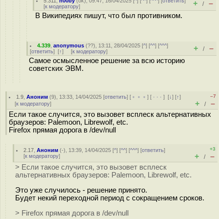
5.311
,
n00by
(
ok
), 09:47, 16/04/2025 [
^
] [
^^
] [
^^^
] [
ответить
]
+
–
/
[
к модератору
]
В Википедиях пишут, что был противником.
4.339
,
anonymous
(
??
), 13:11, 28/04/2025 [
^
] [
^^
] [
^^^
]
+
–
/
[
ответить
]
[
↑
] [
к модератору
]
Самое осмысленное решение за всю историю
советских ЭВМ.
–7
1.9
,
Аноним
(
9
), 13:33, 14/04/2025 [
ответить
] [
﹢﹢﹢
] [
· · ·
]
[
↓
] [
↑
]
+
–
[
к модератору
]
/
Если такое случится, это вызовет всплеск альтернативных
браузеров: Palemoon, Librewolf, etc.
Firefox прямая дорога в /dev/null
+3
2.17
,
Аноним
(
-
), 13:39, 14/04/2025 [
^
] [
^^
] [
^^^
] [
ответить
]
+
–
[
к модератору
]
/
> Если такое случится, это вызовет всплеск
альтернативных браузеров: Palemoon, Librewolf, etc.
Это уже случилось - решение принято.
Будет некий переходной период с сокращением сроков.
> Firefox прямая дорога в /dev/null