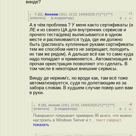
винде?
+1
7.161
,
Аноним
(
161
), 19:22, 14/04/2025 [
^
] [
^^
] [
^^^
]
+
–
[
ответить
]
[
к модератору
]
/
А в чём проблема ? У меня както сертификаты (и
ЛЕ и из своего ЦА для внутренних сервисов и
прочего теста/дева) выписываются в одном
месте и распихиваются туда, где им должно
быть (распихать купленные руками сертификаты
тем же способом никто не запрещает, полодить
их там же рядом). А дальше всё как то само куда
надо попадает и применяется.. Автоматизация и
прочая оркестрация позволяют это сделать. В
том числе в некоторые внешние сервисы.
Винду де нержим'с, но вроде как, там всё тоже
автоматизируется, судя по долетающим из за
забора словам. В худшем случае повер шел вам
в руки.
–6
8.191
,
Аноним
(
191
), 22:03, 14/04/2025 [
^
] [
^^
] [
^^^
]
+
–
[
ответить
]
[
к модератору
]
/
Повершелл покрывает примерно 95 всего, что можно
настроить в Windows Server и т...
текст свёрнут,
показать