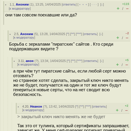
+115
1.1
,
Аноним
(
1
), 13:25, 14/04/2025 [
ответить
] [
﹢﹢﹢
] [
· · ·
]
[
↓
]
+
–
[
к модератору
]
/
они там совсем поехавшие или да?
–2
2.5
,
Аноним
(
5
), 13:28, 14/04/2025 [
^
] [
^^
] [
^^^
] [
ответить
]
[
↓
]
+
–
[
к модератору
]
/
Борьба с зеркалами "пиратских" сайтов . Кто среди
поддержавших видите ?
+5
3.11
,
анон
(
?
), 13:34, 14/04/2025 [
^
] [
^^
] [
^^^
] [
ответить
]
[
↓
]
+
–
[
к модератору
]
/
а при чём тут пиратские сайты, если любой серт можно
отозвать?
но странное хотят сделать, закрытый ключ никто менять
же не будет, получается на один и тот же ключ будут
генериться новые серты, что на нет сводит всю
безопасность.
+2
4.20
,
Неанон
(
?
), 13:42, 14/04/2025 [
^
] [
^^
] [
^^^
] [
ответить
]
+
–
[
к модератору
]
/
> закрытый ключ никто менять же не будет
Так это от тулинга, который сертификаты запрашивает,
зависит же. У меня cert-manager ротирует приватный