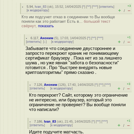
+3
5.94
,
Ivan_83
(
ok
), 15:52, 14/04/2025 [
^
] [
^^
] [
^^^
] [
ответить
]
+
–
[
к модератору
]
/
Кто им подсунет отказ в соединении то Вы вообще
поняли как это работает Есть в...
большой текст
свёрнут,
показать
+1
6.117
,
Аноним
(
5
), 17:03, 14/04/2025 [
^
] [
^^
] [
^^^
]
+
–
[
ответить
]
[
↓
] [
к модератору
]
/
Забываете что соединение двустороннее и
запросто перекроют краник не понимающему
сертификат браузеру . Пока нет из за лишнего
шума , но уже явная "забота о безопасности"
готовится . Про "быстрее внедрять новые
криптоалгоритмы" прямо сказано .
+3
7.126
,
Аноним
(
126
), 17:40, 14/04/2025 [
^
] [
^^
] [
^^^
]
+
–
[
ответить
]
[
к модератору
]
/
Кто перекроет? Сайт, которому это ограничение
не интересно, или браузер, который это
ограничение не проверяет? Вы вообще поняли
что написали?
+1
7.186
,
Ivan_83
(
ok
), 21:45, 14/04/2025 [
^
] [
^^
] [
^^^
]
+
–
[
ответить
]
[
к модератору
]
/
Идите подучите матчасть.