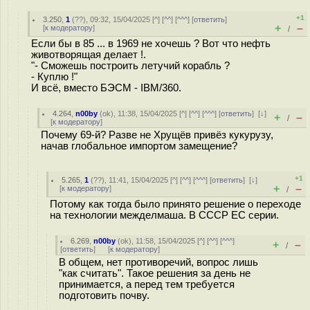
+1
3.250
,
1
(
??
), 09:32, 15/04/2025 [
^
] [
^^
] [
^^^
] [
ответить
]
+
–
[
к модератору
]
/
Если бы в 85 ... в 1969 не хочешь ? Вот что нефть
животворящая делает !.
"- Сможешь построить летучий корабль ?
- Куплю !"
И всё, вместо БЭСМ - IBM/360.
4.264
,
n00by
(
ok
), 11:38, 15/04/2025 [
^
] [
^^
] [
^^^
] [
ответить
]
[
↓
]
+
–
/
[
к модератору
]
Почему 69-й? Разве не Хрущёв привёз кукурузу,
начав глобальное импортом замещение?
+1
5.265
,
1
(
??
), 11:41, 15/04/2025 [
^
] [
^^
] [
^^^
] [
ответить
]
[
↓
]
+
–
[
к модератору
]
/
Потому как тогда было принято решение о переходе
на технологии межделмаша. В СССР ЕС серии.
6.269
,
n00by
(
ok
), 11:58, 15/04/2025 [
^
] [
^^
] [
^^^
]
+
–
/
[
ответить
]
[
к модератору
]
В общем, нет противоречий, вопрос лишь
"как считать". Такое решения за день не
принимается, а перед тем требуется
подготовить почву.