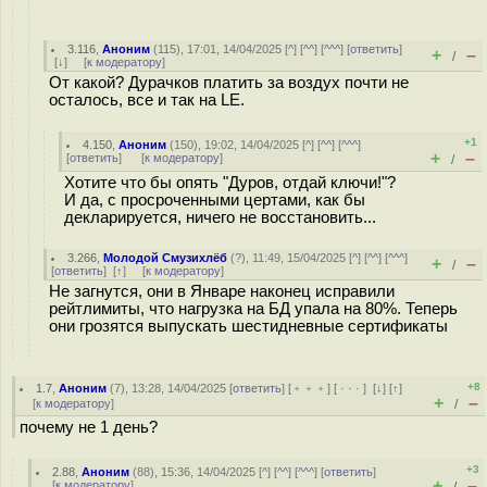
3.116
,
Аноним
(
115
), 17:01, 14/04/2025 [
^
] [
^^
] [
^^^
] [
ответить
]
+
–
/
[
↓
] [
к модератору
]
От какой? Дурачков платить за воздух почти не
осталось, все и так на LE.
+1
4.150
,
Аноним
(
150
), 19:02, 14/04/2025 [
^
] [
^^
] [
^^^
]
+
–
[
ответить
]
[
к модератору
]
/
Хотите что бы опять "Дуров, отдай ключи!"?
И да, с просроченными цертами, как бы
декларируется, ничего не восстановить...
3.266
,
Молодой Смузихлёб
(
?
), 11:49, 15/04/2025 [
^
] [
^^
] [
^^^
]
+
–
/
[
ответить
]
[
↑
] [
к модератору
]
Не загнутся, они в Январе наконец исправили
рейтлимиты, что нагрузка на БД упала на 80%. Теперь
они грозятся выпускать шестидневные сертификаты
+8
1.7
,
Аноним
(
7
), 13:28, 14/04/2025 [
ответить
] [
﹢﹢﹢
] [
· · ·
]
[
↓
] [
↑
]
+
–
[
к модератору
]
/
почему не 1 день?
+3
2.88
,
Аноним
(
88
), 15:36, 14/04/2025 [
^
] [
^^
] [
^^^
] [
ответить
]
+
–
[
к модератору
]