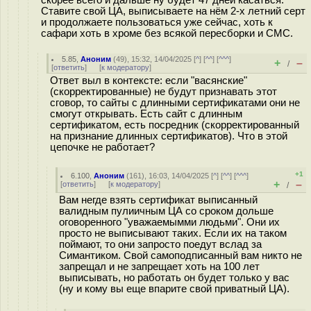
Ставите свой ЦА, выписываете на нём 2-х летний серт
и продолжаете пользоваться уже сейчас, хоть к
сафари хоть в хроме без всякой пересборки и СМС.
5.85
,
Аноним
(
49
), 15:32, 14/04/2025 [
^
] [
^^
] [
^^^
]
+
–
/
[
ответить
]
[
к модератору
]
Ответ выл в контексте: если "васянские"
(скорректированные) не будут признавать этот
сговор, то сайты с длинными сертификатами они не
смогут открывать. Есть сайт с длинным
сертификатом, есть посредник (скорректированный
на признание длинных сертификатов). Что в этой
цепочке не работает?
+1
6.100
,
Аноним
(
161
), 16:03, 14/04/2025 [
^
] [
^^
] [
^^^
]
+
–
[
ответить
]
[
к модератору
]
/
Вам негде взять сертификат выписанный
валидным пулиичным ЦА со сроком дольше
оговоренного "уважаемымми людьми". Они их
просто не выписывают таких. Если их на таком
поймают, то они запросто поедут вслад за
Симантиком. Свой самоподписанный вам никто не
запрещал и не запрещает хоть на 100 лет
выписывать, но работать он будет только у вас
(ну и кому вы еще впарите свой приватный ЦА).