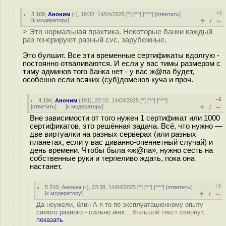
+3
3.169
,
Аноним
(
-
), 19:32, 14/04/2025 [
^
] [
^^
] [
^^^
] [
ответить
]
+
–
[
к модератору
]
/
> Это нормальная практика. Некоторые банки каждый
раз генерируют разный cvc, зарубежные.
Это булшит. Все эти временные сертификаты вдолгую -
постоянно отваливаются. И если у вас тимы размером с
тиму админов того банка нет - у вас ж@па будет,
особенно если всяких (суб)доменов куча и проч.
–2
4.194
,
Аноним
(
191
), 22:10, 14/04/2025 [
^
] [
^^
] [
^^^
]
+
–
[
ответить
]
[
к модератору
]
/
Вне зависимости от того нужен 1 сертификат или 1000
сертификатов, это решённая задача. Всё, что нужно —
две виртуалки на разных серверах (или разных
планетах, если у вас диванно-опеннетный случай) и
день времени. Чтобы была «ж@па», нужно сесть на
собственные руки и терпеливо ждать, пока она
настанет.
+3
5.210
,
Аноним
(
-
), 23:38, 14/04/2025 [
^
] [
^^
] [
^^^
] [
ответить
]
+
–
[
к модератору
]
/
Да неужели, блин А я то по эксплуатационному опыту
самого разного - сильно иног...
большой текст свёрнут,
показать