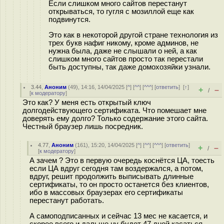
Если слишком много сайтов перестанут
открываться, то гугля с мозиллой еще как
подвинутся.
Это как в некоторой другой стране технология из
трех букв нафиг никому, кроме админов, не
нужна была, даже не слышали о ней, а как
слишком много сайтов просто так перестали
быть доступны, так даже домохозяйки узнали.
3.44
,
Аноним
(
49
), 14:16, 14/04/2025 [
^
] [
^^
] [
^^^
] [
ответить
]
[
↑
]
+
–
/
[
к модератору
]
Это как? У меня есть открытый ключ
долгодействующего сертификата. Что помешает мне
доверять ему долго? Только содержание этого сайта.
Честный браузер лишь посредник.
4.77
,
Аноним
(
161
), 15:20, 14/04/2025 [
^
] [
^^
] [
^^^
] [
ответить
]
+
–
/
[
к модератору
]
А зачем ? Это в первую очередь коснётся ЦА, тоесть
если ЦА вдруг сегодня там воздержался, а потом,
вдруг, решит продолжить выписывать длинные
сертификаты, то он просто останется без клиентов,
ибо в массовых браузерах его сертификаты
перестанут работать.
А самоподписанных и сейчас 13 мес не касается, и
скорее всего и дальше ну будет 47 дней касаться.