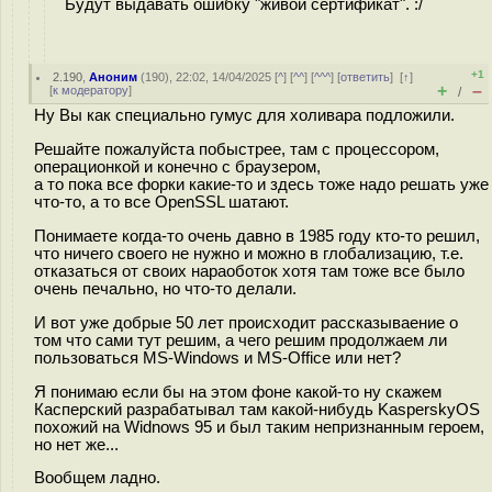
Будут выдавать ошибку "живой сертификат". :/
+1
2.190
,
Аноним
(
190
), 22:02, 14/04/2025 [
^
] [
^^
] [
^^^
] [
ответить
]
[
↑
]
+
–
[
к модератору
]
/
Ну Вы как специально гумус для холивара подложили.
Решайте пожалуйста побыстрее, там с процессором,
операционкой и конечно с браузером,
а то пока все форки какие-то и здесь тоже надо решать уже
что-то, а то все OpenSSL шатают.
Понимаете когда-то очень давно в 1985 году кто-то решил,
что ничего своего не нужно и можно в глобализацию, т.е.
отказаться от своих нараоботок хотя там тоже все было
очень печально, но что-то делали.
И вот уже добрые 50 лет происходит рассказываение о
том что сами тут решим, а чего решим продолжаем ли
пользоваться MS-Windows и MS-Office или нет?
Я понимаю если бы на этом фоне какой-то ну скажем
Касперский разрабатывал там какой-нибудь KasperskyOS
похожий на Widnows 95 и был таким непризнанным героем,
но нет же...
Вообщем ладно.