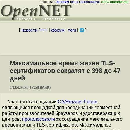
Профиль:
Аноним
(
вход
|
регистрация
)
неRU
opennet.me
[
новости
/
+++
|
форум
|
теги
|
]
Максимальное время жизни TLS-
сертификатов сократят с 398 до 47
дней
14.04.2025 12:58 (MSK)
Участники ассоциации
CA/Browser Forum
,
являющейся площадкой для координации совместной
работы производителей браузеров и удостоверяющих
центров,
проголосовали
за сокращение максимального
времени жизни TLS-сертификатов. Максимальное