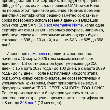
время действия TLS-сертификатов будет сокращено с
398 до 47 дней, если в дальнейшем CA/Browser Forum
не пересмотрит принятое решение. Помимо времени
действия сертификатов решено заметно сократить и
сроки повторного использования данных валидации
объектов: для SAN (
Subject Alternative Name
, когда один
сертификат охватывает несколько ресурсов, например,
действует сразу для нескольких доменов) срок будет
сокращен с 398 до 10 дней, а для не-SAN - с 825 до 398
дней.
Изменение
намерены
продвигать постепенно:
начиная с 15 марта 2026 года максимальный срок
действия TLS-сертификатов будет уменьшен до 250
дней, с 15 марта 2027 года - до 100 дней, а с марта 2029
года - до 47 дней. После наступления каждого этапа
обработка новых сертификатов, не соответствующим
упомянутым критериям, будет приводить к выводу в
браузерах ошибки "ERR_CERT_VALIDITY_TOO_LONG".
Ранее производителям браузеров удалось отстоять
постепенное сокращение времени жизни сертификатов
с 8 лет до
398 дней
(13 месяцев).