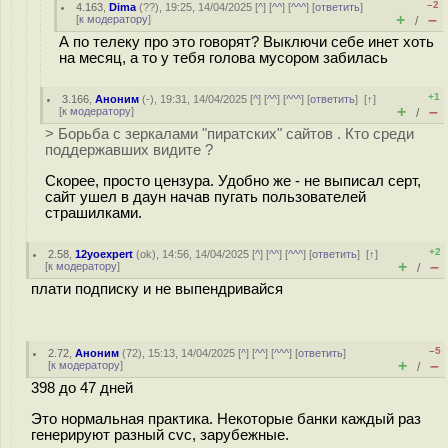
–2
4.163
,
Dima
(
??
), 19:25, 14/04/2025 [
^
] [
^^
] [
^^^
] [
ответить
]
+
–
[
к модератору
]
/
А по телеку про это говорят? Выключи себе инет хоть
на месяц, а то у тебя голова мусором забилась
+1
3.166
,
Аноним
(
-
), 19:31, 14/04/2025 [
^
] [
^^
] [
^^^
] [
ответить
]
[
↑
]
+
–
[
к модератору
]
/
> Борьба с зеркалами "пиратских" сайтов . Кто среди
поддержавших видите ?
Скорее, просто цензура. Удобно же - не выписал серт,
сайт ушел в даун начав пугать пользователей
страшилками.
+2
2.58
,
12yoexpert
(
ok
), 14:56, 14/04/2025 [
^
] [
^^
] [
^^^
] [
ответить
]
[
↑
]
+
–
[
к модератору
]
/
плати подписку и не выпендривайся
–5
2.72
,
Аноним
(
72
), 15:13, 14/04/2025 [
^
] [
^^
] [
^^^
] [
ответить
]
+
–
[
к модератору
]
/
398 до 47 дней
Это нормальная практика. Некоторые банки каждый раз
генерируют разный cvc, зарубежные.