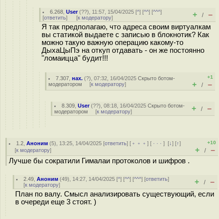
6.268
,
User
(
??
), 11:57, 15/04/2025 [
^
] [
^^
] [
^^^
]
+
–
/
[
ответить
]
[
к модератору
]
Я так предполагаю, что адреса своим виртуалкам
вы статикой выдаете с записью в блокнотик? Как
можно такую важную операцию какому-то
ДыхаЦыПэ на откуп отдавать - он же постоянно
"ломаицца" будит!!!
+1
7.307
,
нах.
(
?
), 07:32, 16/04/2025
Скрыто ботом-
+
–
модератором
[
к модератору
]
/
8.309
,
User
(
??
), 08:18, 16/04/2025
Скрыто ботом-
+
–
/
модератором
[
к модератору
]
+10
1.2
,
Аноним
(
5
), 13:25, 14/04/2025 [
ответить
] [
﹢﹢﹢
] [
· · ·
]
[
↓
] [
↑
]
+
–
[
к модератору
]
/
Лучше бы сократили Гималаи протоколов и шифров .
2.49
,
Аноним
(
49
), 14:27, 14/04/2025 [
^
] [
^^
] [
^^^
] [
ответить
]
+
–
/
[
к модератору
]
План по валу. Смысл анализировать существующий, если
в очереди еще 3 стоят. )