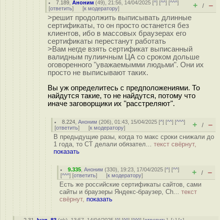
7.189
,
Аноним
(
49
), 21:56, 14/04/2025 [
^
] [
^^
] [
^^^
]
+
–
/
[
ответить
]
[
к модератору
]
>решит продолжить выписывать длинные
сертификаты, то он просто останется без
клиентов, ибо в массовых браузерах его
сертификаты перестанут работать
>Вам негде взять сертификат выписанный
валидным пулиичным ЦА со сроком дольше
оговоренного "уважаемымми людьми". Они их
просто не выписывают таких.
Вы уж определитесь с предположениями. То
найдутся такие, то не найдутся, потому что
иначе заговорщики их "расстреляют".
8.224
,
Аноним
(
206
), 01:43, 15/04/2025 [
^
] [
^^
] [
^^^
]
+
–
/
[
ответить
]
[
к модератору
]
В предыдущие разы, когда то макс сроки снижали до
1 года, то СТ делали обязател...
текст свёрнут,
показать
9.335
,
Аноним
(
330
), 19:23, 17/04/2025 [
^
] [
^^
]
+
–
/
[
^^^
] [
ответить
]
[
к модератору
]
Есть же российские сертификаты сайтов, сами
сайты и браузеры Яндекс-браузер, Ch...
текст
свёрнут,
показать