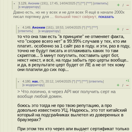
3.129
,
Аноним
(
191
), 17:45, 14/04/2025 [
^
] [
^^
] [
^^^
] [
ответить
]
+
–
/
[
к модератору
]
Давно есть, но не у всех и не для всех Я ещё в начале 2000х
писал портянку для ...
большой текст свёрнут,
показать
4.149
,
Аноним
(
161
), 18:53, 14/04/2025 [
^
] [
^^
] [
^^^
]
+
–
/
[
ответить
]
[
к модератору
]
то что она там есть "в принципе" не отменяет факта,
что "скорее всего нет" в 99.99% случаев у тех, кто им
платит.. особенно за 1 сайт раз в году. и эти, раз в году,
точно не будут писать и отлаживать каких то там
скриптов... 5 минут погуглить, поставить церт бот,
некст некст, и всё, на годы забыть про церты вообще..
и да, в результате церт будет от ЛЕ а не от тех кому
они платили до сих пор...
+1
4.180
,
нах.
(
?
), 20:12, 14/04/2025 [
^
] [
^^
] [
^^^
] [
ответить
]
+
–
[
к модератору
]
/
> Что логично, я через API мог получить серт на
вообще любой домен.
боюсь это тогда не про твою репутацию, а про
довольно известного УЦ. Надеюсь, это тот китайский
который на подcpa4никах вылетел из доверенных в
браузерах?
При этом тех кто через апи выдает сертификат только