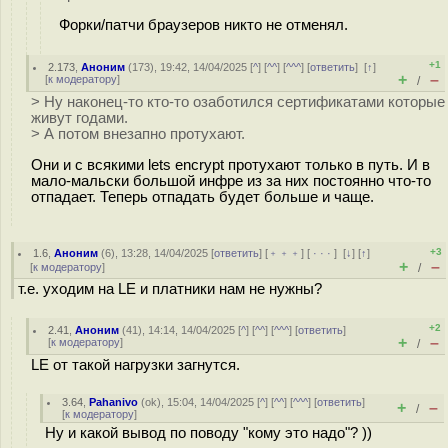
Форки/патчи браузеров никто не отменял.
+1
2.173
,
Аноним
(
173
), 19:42, 14/04/2025 [
^
] [
^^
] [
^^^
] [
ответить
]
[
↑
]
+
–
[
к модератору
]
/
> Ну наконец-то кто-то озаботился сертификатами которые
живут годами.
> А потом внезапно протухают.
Они и с всякими lets encrypt протухают только в путь. И в
мало-мальски большой инфре из за них постоянно что-то
отпадает. Теперь отпадать будет больше и чаще.
+3
1.6
,
Аноним
(
6
), 13:28, 14/04/2025 [
ответить
] [
﹢﹢﹢
] [
· · ·
]
[
↓
] [
↑
]
+
–
[
к модератору
]
/
т.е. уходим на LE и платники нам не нужны?
+2
2.41
,
Аноним
(
41
), 14:14, 14/04/2025 [
^
] [
^^
] [
^^^
] [
ответить
]
+
–
[
к модератору
]
/
LE от такой нагрузки загнутся.
3.64
,
Pahanivo
(
ok
), 15:04, 14/04/2025 [
^
] [
^^
] [
^^^
] [
ответить
]
+
–
/
[
к модератору
]
Ну и какой вывод по поводу "кому это надо"? ))