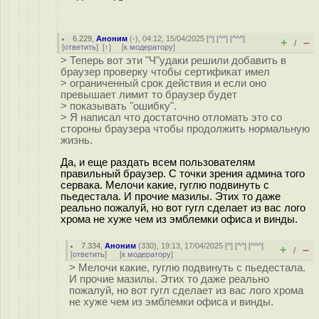
6.229
,
Аноним
(
-
), 04:12, 15/04/2025 [
^
] [
^^
] [
^^^
]
+
–
/
[
ответить
]
[
↑
] [
к модератору
]
> Теперь вот эти "Ч"удаки решили добавить в
браузер проверку чтобы сертификат имел
> ограниченный срок действия и если оно
превышает лимит то браузер будет
> показывать "ошибку".
> Я написал что достаточно отломать это со
стороны браузера чтобы продолжить нормальную
жизнь.
Да, и еще раздать всем пользователям
правильный браузер. С точки зрения админа того
сервака. Мелочи какие, гуглю подвинуть с
пьедестала. И прочие мазилы. Этих то даже
реально пожалуй, но вот гугл сделает из вас лого
хрома не хуже чем из эмблемки офиса и винды.
7.334
,
Аноним
(
330
), 19:13, 17/04/2025 [
^
] [
^^
] [
^^^
]
+
–
/
[
ответить
]
[
к модератору
]
> Мелочи какие, гуглю подвинуть с пьедестала.
И прочие мазилы. Этих то даже реально
пожалуй, но вот гугл сделает из вас лого хрома
не хуже чем из эмблемки офиса и винды.