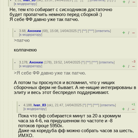
2.31
,
Ivan_83
(
ok
), 13:57, 14/04/2025 [
^
] [
^^
] [
^^^
] [
ответить
]
[
↓
] [
↑
]
+
–
/
[
к модератору
]
Не, тем кто собирает с сисходников достаточно
будет пропатчить немного перед сборкой :)
Я себе ФФ давно уже так патчю.
3.68
,
Аноним
(
68
), 15:08, 14/04/2025 [
^
] [
^^
] [
^^^
] [
ответить
]
+
–
/
[
к модератору
]
>патчю
колпачекю
–3
3.178
,
Аноним
(
178
), 19:52, 14/04/2025 [
^
] [
^^
] [
^^^
] [
ответить
]
+
–
[
к модератору
]
/
>Я себе ФФ давно уже так патчю.
А потом ты проснулся и вспомнил, что у нищих
сборочных ферм не бывает. А не-нищие интегрированы в
элиту и весь этот беспредел поддерживают.
+1
4.188
,
Ivan_83
(
ok
), 21:47, 14/04/2025 [
^
] [
^^
] [
^^^
] [
ответить
]
+
–
[
к модератору
]
/
Пока что фф собирается минут за 20 а хромиум
часа за 4-6, на придушенном по частоте и -8
потоков проце 5950x.
Даже на коредуба фф можно собрать часов за шесть,
ИМХО.