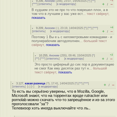
–1
9.206
,
Аноним
(
206
), 23:07, 14/04/2025 [
^
] [
^^
]
+
–
[
^^^
] [
ответить
]
[
к модератору
]
/
В худшем это не про то что поврешел плох, а в
том что в лучшем у вас уже ест...
текст свёрнут,
показать
+4
9.209
,
Аноним
(
-
), 23:19, 14/04/2025 [
^
] [
^^
] [
^^^
]
+
–
[
ответить
]
[
к модератору
]
/
Поэтому 1 Вы е ь с километровыми командами - и
полунерабочим автодополнен...
большой текст
свёрнут,
показать
+2
10.255
,
Аноним
(
255
), 09:46, 15/04/2025 [
^
]
+
–
[
^^
] [
^^^
] [
ответить
]
[
к модератору
]
/
Это просто циферный до сих пор в документацию
не смог Как ему десяток раз тут н...
большой
текст свёрнут,
показать
3.127
,
какая разница
(
?
), 17:41, 14/04/2025 [
^
] [
^^
] [
^^^
]
+
–
/
[
ответить
]
[
↓
] [
↑
] [
к модератору
]
То есть вы серьёзно уверены, что в Mozilla, Google,
Microsoft знают, что на торрентах вроде rutracker или
pornolab можно скачать что-то запрещённое и из-за этого
проголосовали "за"?
Телевизор хоть иногда выключайте что ль..