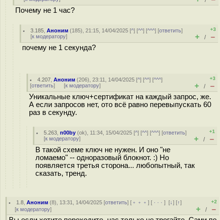
/
Почему не 1 час?
+3
3.185
,
Аноним
(
185
), 21:15, 14/04/2025 [
^
] [
^^
] [
^^^
] [
ответить
]
+
–
[
к модератору
]
/
почему не 1 секунда?
+3
4.207
,
Аноним
(
206
), 23:11, 14/04/2025 [
^
] [
^^
] [
^^^
]
+
–
[
ответить
]
[
к модератору
]
/
Уникальные ключ+сертификат на каждый запрос, же.
А если запросов нет, ото всё равно перевыпускать 60
раз в секунду.
+1
5.263
,
n00by
(
ok
), 11:34, 15/04/2025 [
^
] [
^^
] [
^^^
] [
ответить
]
+
–
[
к модератору
]
/
В такой схеме ключ не нужен. И оно "не
ломаемо" -- одноразовый блокнот. :) Но
появляется третья сторона... любопытный, так
сказать, тренд.
+2
1.8
,
Аноним
(
8
), 13:31, 14/04/2025 [
ответить
] [
﹢﹢﹢
] [
· · ·
]
[
↓
] [
↑
]
+
–
[
к модератору
]
/