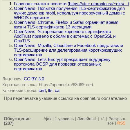
Главная ссылка к новости (
https://utcc.utoronto.ca/~cks/...
)
OpenNews: Попытка получения TLS-сертификатов для
чужих доменов mobi, используя просроченный домен с
WHOIS-сервисом
OpenNews: Chrome, Firefox и Safari ограничат время
жизни TLS-сертификатов 13 месяцами
OpenNews: Устаревание корневого сертификата
AddTrust привело к сбоям в системах с OpenSSL и
GnuTLS
OpenNews: Mozilla, Cloudflare и Facebook представили
TLS-расширение для делегирования короткоживущих
сертификатов
OpenNews: Let's Encrypt прекращает поддержку
протокола OCSP для проверки отозванных
сертификатов
Лицензия:
CC BY 3.0
Короткая ссылка: https://opennet.ru/63069-cert
Ключевые слова:
cert
,
lts
,
ca
При перепечатке указание ссылки на opennet.ru обязательно
Обсуждение
Ajax
|
1 уровень
|
Линейный
|
+/-
|
Раскрыть
(287)
всё
|
RSS