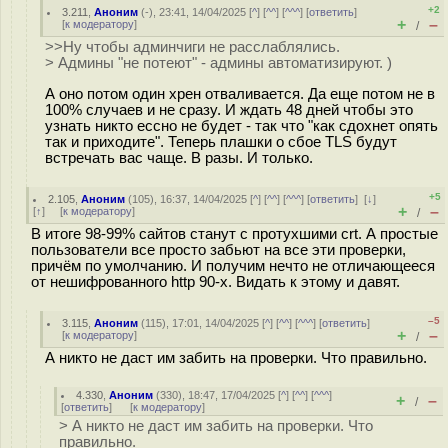
+2
3.211
,
Аноним
(
-
), 23:41, 14/04/2025 [
^
] [
^^
] [
^^^
] [
ответить
]
+
–
[
к модератору
]
/
>>Ну чтобы админчиги не расслаблялись.
> Админы "не потеют" - админы автоматизируют. )
А оно потом один хрен отваливается. Да еще потом не в
100% случаев и не сразу. И ждать 48 дней чтобы это
узнать никто ессно не будет - так что "как сдохнет опять
так и приходите". Теперь плашки о сбое TLS будут
встречать вас чаще. В разы. И только.
+5
2.105
,
Аноним
(
105
), 16:37, 14/04/2025 [
^
] [
^^
] [
^^^
] [
ответить
]
[
↓
]
+
–
[
↑
] [
к модератору
]
/
В итоге 98-99% сайтов станут с протухшими crt. А простые
пользователи все просто забьют на все эти проверки,
причём по умолчанию. И получим нечто не отличающееся
от нешифрованного http 90-x. Видать к этому и давят.
–5
3.115
,
Аноним
(
115
), 17:01, 14/04/2025 [
^
] [
^^
] [
^^^
] [
ответить
]
+
–
[
к модератору
]
/
А никто не даст им забить на проверки. Что правильно.
4.330
,
Аноним
(
330
), 18:47, 17/04/2025 [
^
] [
^^
] [
^^^
]
+
–
/
[
ответить
]
[
к модератору
]
> А никто не даст им забить на проверки. Что
правильно.