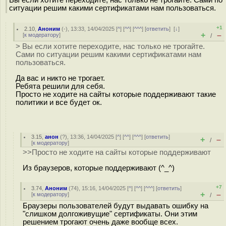
Вы если хотите переходите, нас только не трогайте. Сами по
ситуации решим какими сертификатами нам пользоваться.
+1
2.10
,
Аноним
(
-
), 13:33, 14/04/2025 [
^
] [
^^
] [
^^^
] [
ответить
]
[
↓
]
+
–
[
к модератору
]
/
> Вы если хотите переходите, нас только не трогайте.
Сами по ситуации решим какими сертификатами нам
пользоваться.
Да вас и никто не трогает.
Ребята решили для себя.
Просто не ходите на сайты которые поддерживают такие
политики и все будет ок.
3.15
,
анон
(
?
), 13:36, 14/04/2025 [
^
] [
^^
] [
^^^
] [
ответить
]
+
–
/
[
к модератору
]
>>Просто не ходите на сайты которые поддерживают
Из браузеров, которые поддерживают (^_^)
+7
3.74
,
Аноним
(
74
), 15:16, 14/04/2025 [
^
] [
^^
] [
^^^
] [
ответить
]
+
–
[
к модератору
]
/
Браузеры пользователей будут выдавать ошибку на
"слишком долгоживущие" сертификаты. Они этим
решением трогают очень даже вообще всех.