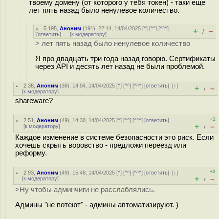
твоему домену (от которого у тебя токен) - таки еще
лет пять назад было ненулевое количество.
5.195
,
Аноним
(
191
), 22:14, 14/04/2025 [
^
] [
^^
] [
^^^
]
+
–
/
[
ответить
]
[
к модератору
]
> лет пять назад было ненулевое количество
Я про двадцать три года назад говорю. Сертификаты
через API и десять лет назад не были проблемой.
2.38
,
Аноним
(
38
), 14:04, 14/04/2025 [
^
] [
^^
] [
^^^
] [
ответить
]
[
↑
]
+
–
/
[
к модератору
]
shareware?
+1
2.51
,
Аноним
(
49
), 14:30, 14/04/2025 [
^
] [
^^
] [
^^^
] [
ответить
]
+
–
[
к модератору
]
/
Каждое изменение в системе безопасности это риск. Если
хочешь скрыть воровство - предложи переезд или
реформу.
+2
2.93
,
Аноним
(
49
), 15:48, 14/04/2025 [
^
] [
^^
] [
^^^
] [
ответить
]
[
↓
]
+
–
[
к модератору
]
/
>Ну чтобы админчиги не расслаблялись.
Админы "не потеют" - админы автоматизируют. )