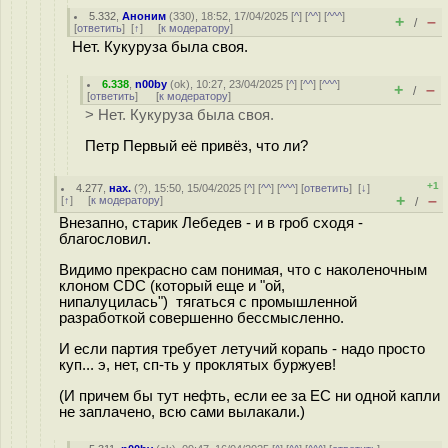
5.332
,
Аноним
(
330
), 18:52, 17/04/2025 [
^
] [
^^
] [
^^^
]
+
–
/
[
ответить
]
[
↑
] [
к модератору
]
Нет. Кукуруза была своя.
6.338
,
n00by
(
ok
), 10:27, 23/04/2025 [
^
] [
^^
] [
^^^
]
+
–
/
[
ответить
]
[
к модератору
]
> Нет. Кукуруза была своя.
Петр Первый её привёз, что ли?
+1
4.277
,
нах.
(
?
), 15:50, 15/04/2025 [
^
] [
^^
] [
^^^
] [
ответить
]
[
↓
]
+
–
[
↑
] [
к модератору
]
/
Внезапно, старик Лебедев - и в гроб сходя -
благословил.
Видимо прекрасно сам понимая, что с наколеночным
клоном CDC (который еще и "ой,
нипалуцилась") тягаться с промышленной
разработкой совершенно бессмысленно.
И если партия требует летучий корапь - надо просто
куп... э, нет, сп-ть у проклятых буржуев!
(И причем бы тут нефть, если ее за ЕС ни одной капли
не заплачено, всю сами вылакали.)