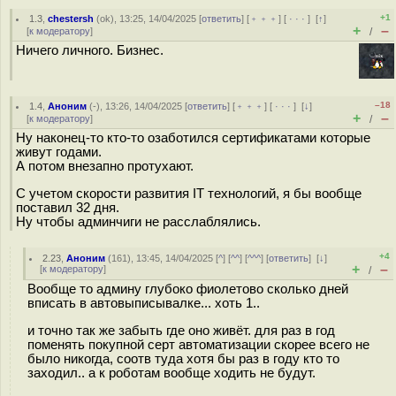
+1
1.3
,
chestersh
(
ok
), 13:25, 14/04/2025 [
ответить
] [
﹢﹢﹢
] [
· · ·
]
[
↑
]
+
–
[
к модератору
]
/
Ничего личного. Бизнес.
–18
1.4
,
Аноним
(
-
), 13:26, 14/04/2025 [
ответить
] [
﹢﹢﹢
] [
· · ·
]
[
↓
]
+
–
[
к модератору
]
/
Ну наконец-то кто-то озаботился сертификатами которые
живут годами.
А потом внезапно протухают.
С учетом скорости развития IT технологий, я бы вообще
поставил 32 дня.
Ну чтобы админчиги не расслаблялись.
+4
2.23
,
Аноним
(
161
), 13:45, 14/04/2025 [
^
] [
^^
] [
^^^
] [
ответить
]
[
↓
]
+
–
[
к модератору
]
/
Вообще то админу глубоко фиолетово сколько дней
вписать в автовыписывалке... хоть 1..
и точно так же забыть где оно живёт. для раз в год
поменять покупной серт автоматизации скорее всего не
было никогда, соотв туда хотя бы раз в году кто то
заходил.. а к роботам вообще ходить не будут.