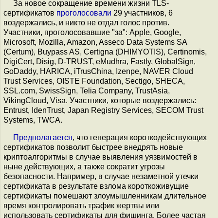
За новое сокращение времени жизни TLS-
сертификатов
проголосовали
29 участников, 6
воздержались, и никто не отдал голос против.
Участники, проголосовавшие "за": Apple, Google,
Microsoft, Mozilla, Amazon, Asseco Data Systems SA
(Certum), Buypass AS, Certigna (DHIMYOTIS), Certinomis,
DigiCert, Disig, D-TRUST, eMudhra, Fastly, GlobalSign,
GoDaddy, HARICA, iTrusChina, Izenpe, NAVER Cloud
Trust Services, OISTE Foundation, Sectigo, SHECA,
SSL.com, SwissSign, Telia Company, TrustAsia,
VikingCloud, Visa. Участники, которые воздержались:
Entrust, IdenTrust, Japan Registry Services, SECOM Trust
Systems, TWCA.
Предполагается
, что генерация короткодействующих
сертификатов позволит быстрее внедрять новые
криптоалгоритмы в случае выявления уязвимостей в
ныне действующих, а также сократит угрозы
безопасности. Например, в случае незаметной утечки
сертификата в результате взлома короткоживущие
сертификаты помешают злоумышленникам длительное
время контролировать трафик жертвы или
использовать сертификаты для фишинга. Более частая