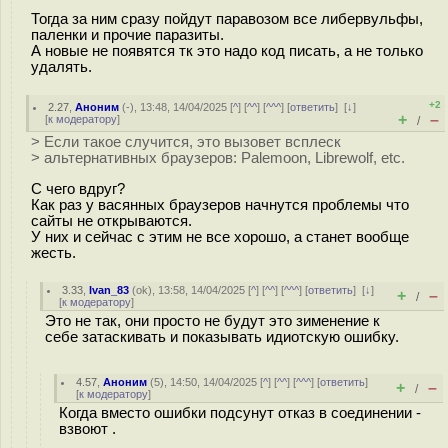
Тогда за ним сразу пойдут паравозом все либервульфы,
паленки и прочие паразиты.
А новые не появятся тк это надо код писать, а не только
удалять.
+2
2.27
,
Аноним
(
-
), 13:48, 14/04/2025 [
^
] [
^^
] [
^^^
] [
ответить
]
[
↓
]
+
–
[
к модератору
]
/
> Если такое случится, это вызовет всплеск
> альтернативных браузеров: Palemoon, Librewolf, etc.
С чего вдруг?
Как раз у васянных браузеров начнутся проблемы что
сайты не открываются.
У них и сейчас с этим не все хорошо, а станет вообще
жесть.
3.33
,
Ivan_83
(
ok
), 13:58, 14/04/2025 [
^
] [
^^
] [
^^^
] [
ответить
]
[
↓
]
+
–
/
[
к модератору
]
Это не так, они просто не будут это зименение к
себе затаскивать и показывать идиотскую ошибку.
4.57
,
Аноним
(
5
), 14:50, 14/04/2025 [
^
] [
^^
] [
^^^
] [
ответить
]
+
–
/
[
к модератору
]
Когда вместо ошибки подсунут отказ в соединении -
взвоют .