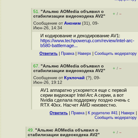
51
.
"Альянс AOMedia объявил о
+
–
/
стабилизации видеокодека AV2"
Сообщение от
Аноним
(31), 09-
Июн-26, 14:34
И кодирование и декодирование AV1:
https://www.techpowerup.com/review/intel-arc-
b580-battlemage...
Ответить
|
Правка
|
Наверх
|
Cообщить модератору
67
.
"Альянс AOMedia объявил о
+
–
/
стабилизации видеокодека AV2"
Сообщение от
Куклочай
(?), 09-
Июн-26, 19:12
AV1 аппаратно ускоряется еще с первой
серии видеокарт Intel Arc A серии, а вот
Nvidia сделала поддержку поздно очень с
RTX 40xx. Насчет AMD неизвестно.
Ответить
|
Правка
|
К родителю #41
|
Наверх
|
Cообщить модератору
49
.
"Альянс AOMedia объявил о
+
–
/
стабилизации видеокодека AV2"