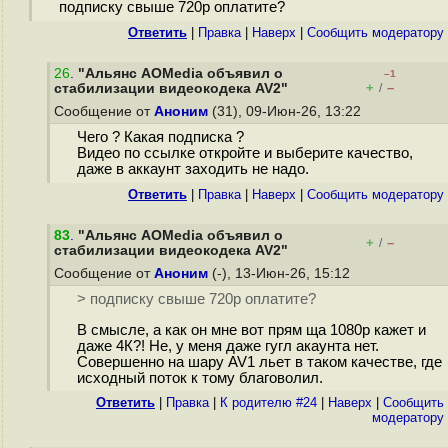
подписку свыше 720р оплатите?
Ответить
|
Правка
|
Наверх
|
Cообщить модератору
26
.
"Альянс AOMedia объявил о
–1
+
–
стабилизации видеокодека AV2"
/
Сообщение от
Аноним
(31), 09-Июн-26, 13:22
Чего ? Какая подписка ?
Видео по ссылке откройте и выберите качество,
даже в аккаунт заходить не надо.
Ответить
|
Правка
|
Наверх
|
Cообщить модератору
83
.
"Альянс AOMedia объявил о
+
–
/
стабилизации видеокодека AV2"
Сообщение от
Аноним
(-), 13-Июн-26, 15:12
> подписку свыше 720р оплатите?
В смысле, а как он мне вот прям ща 1080p кажет и
даже 4К?! Не, у меня даже гугл акаунта нет.
Совершенно на шару AV1 льет в таком качестве, где
исходный поток к тому благоволил.
Ответить
|
Правка
|
К родителю #24
|
Наверх
|
Cообщить
модератору