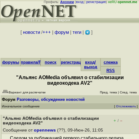
Профиль:
Аноним
(
вход
|
регистрация
)
неRU
opennet.me
[
новости
/
+++
|
форум
|
теги
|
]
форумы
правила/FAQ
поиск
регистрация
вход/
слежка
выход
RSS
"Альянс AOMedia объявил о стабилизации
видеокодека AV2"
Вариант для распечатки
Пред. тема
|
След. тема
Форум
Разговоры, обсуждение новостей
Изначальное сообщение
[
Отслеживать
]
"Альянс AOMedia объявил о стабилизации
+
–
/
видеокодека AV2"
Сообщение от
opennews
(??), 09-Июн-26, 11:05
Следом за публикацией первого стабильного релиза