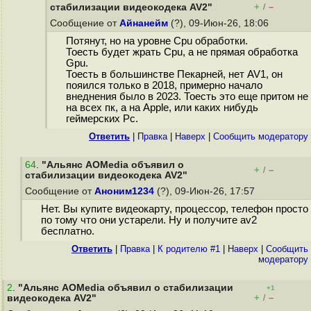
+
–
стабилизации видеокодека AV2"
/
Сообщение от
Айнанейм
(?), 09-Июн-26, 18:06
Потянут, но на уровне Cpu обработки.
Тоесть будет жрать Cpu, а не прямая обработка
Gpu.
Тоесть в большинстве Пекарней, нет AV1, он
пояился только в 2018, примерно начало
внеднения было в 2023. Тоесть это еще притом не
на всех пк, а на Apple, или каких нибудь
геймерских Pc.
Ответить
|
Правка
|
Наверх
|
Cообщить модератору
64
.
"Альянс AOMedia объявил о
+
–
/
стабилизации видеокодека AV2"
Сообщение от
Аноним1234
(?), 09-Июн-26, 17:57
Нет. Вы купите видеокарту, процессор, телефон просто
по тому что они устарели. Ну и получите av2
бесплатно.
Ответить
|
Правка
|
К родителю #1
|
Наверх
|
Cообщить
модератору
2
.
"Альянс AOMedia объявил о стабилизации
+1
+
–
видеокодека AV2"
/