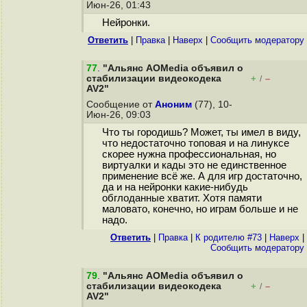
Июн-26, 01:43
Нейронки.
Ответить
|
Правка
|
Наверх
|
Cообщить модератору
77
.
"Альянс AOMedia объявил о
стабилизации видеокодека
+
–
/
AV2"
Сообщение от
Аноним
(77), 10-
Июн-26, 09:03
Что ты городишь? Может, ты имел в виду,
что недостаточно топовая и на линуксе
скорее нужна профессиональная, но
виртуалки и кады это не единственное
применение всё же. А для игр достаточно,
да и на нейронки какие-нибудь
обглоданные хватит. Хотя памяти
маловато, конечно, но играм больше и не
надо.
Ответить
|
Правка
|
К родителю #73
|
Наверх
|
Cообщить модератору
79
.
"Альянс AOMedia объявил о
стабилизации видеокодека
+
–
/
AV2"