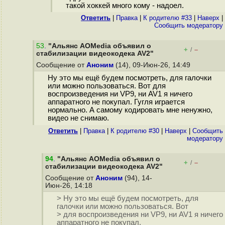
такой хоккей много кому - надоел.
Ответить
|
Правка
|
К родителю #33
|
Наверх
|
Cообщить модератору
53
.
"Альянс AOMedia объявил о
+
–
/
стабилизации видеокодека AV2"
Сообщение от
Аноним
(14), 09-Июн-26, 14:49
Ну это мы ещё будем посмотреть, для галочки
или можно пользоваться. Вот для
воспроизведения ни VP9, ни AV1 я ничего
аппаратного не покупал. Гугля играется
нормально. А самому кодировать мне ненужно,
видео не снимаю.
Ответить
|
Правка
|
К родителю #30
|
Наверх
|
Cообщить
модератору
94
.
"Альянс AOMedia объявил о
+
–
/
стабилизации видеокодека AV2"
Сообщение от
Аноним
(94), 14-
Июн-26, 14:18
> Ну это мы ещё будем посмотреть, для
галочки или можно пользоваться. Вот
> для воспроизведения ни VP9, ни AV1 я ничего
аппаратного не покупал.