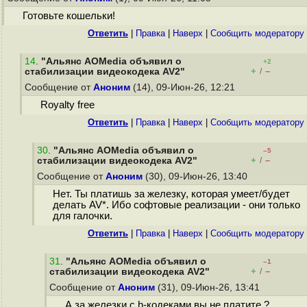
Готовьте кошельки!
Ответить
|
Правка
|
Наверх
|
Cообщить модератору
14
.
"Альянс AOMedia объявил о
+2
+
–
стабилизации видеокодека AV2"
/
Сообщение от
Аноним
(14), 09-Июн-26, 12:21
Royalty free
Ответить
|
Правка
|
Наверх
|
Cообщить модератору
30
.
"Альянс AOMedia объявил о
–5
+
–
стабилизации видеокодека AV2"
/
Сообщение от
Аноним
(30), 09-Июн-26, 13:40
Нет. Ты платишь за железку, которая умеет/будет
делать AV*. Ибо софтовые реализации - они только
для галочки.
Ответить
|
Правка
|
Наверх
|
Cообщить модератору
31
.
"Альянс AOMedia объявил о
–1
+
–
стабилизации видеокодека AV2"
/
Сообщение от
Аноним
(31), 09-Июн-26, 13:41
А за железки с h-кодеками вы не платите ?