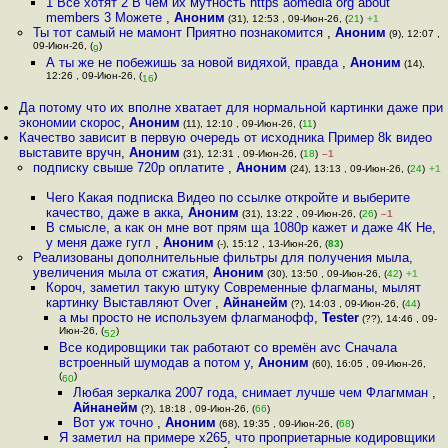
1 Все хотят 2 В чём их мутность https aomedia org about
members 3 Можете
,
Аноним
(31), 12:53 , 09-Июн-26, (
21
)
+1
Ты тот самый не мамонт Приятно познакомится
,
Аноним
(9), 12:07 ,
09-Июн-26, (
)
9
А ты же не побежишь за новой видяхой, правда
,
Аноним
(14),
12:26 , 09-Июн-26, (
)
16
Да потому что их вполне хватает для нормальной картинки даже при
экономии скорос
,
Аноним
(11), 12:10 , 09-Июн-26, (
11
)
Качество зависит в первую очередь от исходника Пример 8k видео
выставите вручн
,
Аноним
(31), 12:31 , 09-Июн-26, (
18
)
–1
подписку свыше 720р оплатите
,
Аноним
(24), 13:13 , 09-Июн-26, (
24
)
+1
Чего Какая подписка Видео по ссылке откройте и выберите
качество, даже в акка
,
Аноним
(31), 13:22 , 09-Июн-26, (
26
)
–1
В смысле, а как он мне вот прям ща 1080p кажет и даже 4К Не,
у меня даже гугл
,
Аноним
(-), 15:12 , 13-Июн-26, (
83
)
Реализованы дополнительные фильтры для получения мыла,
увеличения мыла от сжатия
,
Аноним
(30), 13:50 , 09-Июн-26, (
42
)
+1
Короч, заметил такую штуку Современные флагманы, мылят
картинку Выставляют Over
,
Айнанейм
(?), 14:03 , 09-Июн-26, (
44
)
а мы просто не используем флагманофф
,
Tester
(??), 14:46 , 09-
Июн-26, (
)
52
Все кодировщики так работают со времён avc Сначала
встроенный шумодав а потом у
,
Аноним
(60), 16:05 , 09-Июн-26,
(
)
60
Любая зеркалка 2007 года, снимает лучше чем Флагмман
,
Айнанейм
(?), 18:18 , 09-Июн-26, (
66
)
Вот уж точно
,
Аноним
(68), 19:35 , 09-Июн-26, (
68
)
Я заметил на примере x265, что проприетарные кодировщики