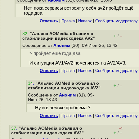
Сообщение от
Аноним
(31), 09-Июн-26, 13:40
Нет, пока сервисы встроят у себя av2 пройдёт ещё
года два.
Ответить
|
Правка
|
Наверх
|
Cообщить модератору
32
.
"Альянс AOMedia объявил о
+
–
/
стабилизации видеокодека AV2"
Сообщение от
Аноним
(30), 09-Июн-26, 13:42
> пройдёт ещё года два
И ситуация AV1/AV2 поменяется на AV2/AV3.
Ответить
|
Правка
|
Наверх
|
Cообщить модератору
34
.
"Альянс AOMedia объявил о
+
–
/
стабилизации видеокодека AV2"
Сообщение от
Аноним
(31), 09-
Июн-26, 13:43
Ну и в чём же проблема ?
Ответить
|
Правка
|
Наверх
|
Cообщить модератору
37
.
"Альянс AOMedia объявил о
–1
+
–
стабилизации видеокодека AV2"
/