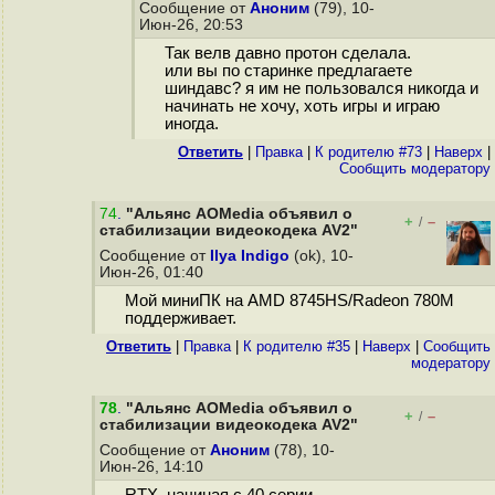
Сообщение от
Аноним
(79), 10-
Июн-26, 20:53
Так велв давно протон сделала.
или вы по старинке предлагаете
шиндавс? я им не пользовался никогда и
начинать не хочу, хоть игры и играю
иногда.
Ответить
|
Правка
|
К родителю #73
|
Наверх
|
Cообщить модератору
74
.
"Альянс AOMedia объявил о
+
–
/
стабилизации видеокодека AV2"
Сообщение от
Ilya Indigo
(ok), 10-
Июн-26, 01:40
Мой миниПК на AMD 8745HS/Radeon 780M
поддерживает.
Ответить
|
Правка
|
К родителю #35
|
Наверх
|
Cообщить
модератору
78
.
"Альянс AOMedia объявил о
+
–
/
стабилизации видеокодека AV2"
Сообщение от
Аноним
(78), 10-
Июн-26, 14:10