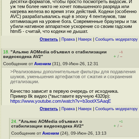
десятки форматов, чтобы просто посмотреть видосик. И
уж тем более никто не хочет повышенного разряда или
нагрева железа во время этих действий. Кодеки (особенно
AVC) разрабатывались ещё в эпоху 4 пентиумов, там
оптимизация на уровне бога. Современные браузеры и так
убили нативное аппаратное ускорение со своим гадским
html5 - считай, что кодеки не дышат.
Ответить
|
Правка
|
Наверх
|
Cообщить модератору
18
.
"Альянс AOMedia объявил о стабилизации
–1
+
–
видеокодека AV2"
/
Сообщение от
Аноним
(31), 09-Июн-26, 12:31
>Реализованы дополнительные фильтры для подавления
шумов, уменьшения артефактов от сжатия и сохранения
детализации.
Качество зависит в первую очередь от исходника.
Пример 8k видео (*выставите вручную 4320p):
https://www.youtube.com/watch?v=b3ootXSAaqE
Ответить
|
Правка
|
Наверх
|
Cообщить модератору
24
.
"Альянс AOMedia объявил о
+1
+
–
стабилизации видеокодека AV2"
/
Сообщение от
Аноним
(24), 09-Июн-26, 13:13