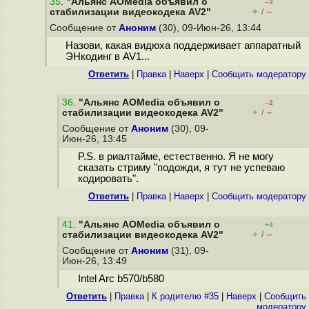
35
.
"Альянс AOMedia объявил о
–3
+
–
стабилизации видеокодека AV2"
/
Сообщение от
Аноним
(30), 09-Июн-26, 13:44
Назови, какая видюха поддерживает аппаратный
ЭНкодинг в AV1...
Ответить
|
Правка
|
Наверх
|
Cообщить модератору
36
.
"Альянс AOMedia объявил о
–2
+
–
стабилизации видеокодека AV2"
/
Сообщение от
Аноним
(30), 09-
Июн-26, 13:45
P.S. в риалтайме, естественно. Я не могу
сказать стриму "подожди, я тут не успеваю
кодировать".
Ответить
|
Правка
|
Наверх
|
Cообщить модератору
41
.
"Альянс AOMedia объявил о
+4
+
–
стабилизации видеокодека AV2"
/
Сообщение от
Аноним
(31), 09-
Июн-26, 13:49
Intel Arc b570/b580
Ответить
|
Правка
|
К родителю #35
|
Наверх
|
Cообщить
модератору