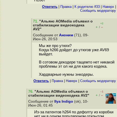
H266?
Ответить
|
Правка
|
К родителю #33
|
Наверх
|
Cообщить модератору
71
.
"Альянс AOMedia объявил о
+2
стабилизации видеокодека
+
–
/
AV2"
Сообщение от
Аноним
(71), 09-
Июн-26, 20:53
Мы же про утюги?
Когда h266 дойдет до утюгов уже AV69
выйдет.
В сотовом декодере тащемто нет никакой
проблемы эт ол ни для какого кодека.
Хардварные нужны энкодеры.
Ответить
|
Правка
|
Наверх
|
Cообщить модератору
76
.
"Альянс AOMedia объявил о
–1
+
–
стабилизации видеокодека AV2"
/
Сообщение от
Ilya Indigo
(ok), 10-
Июн-26, 01:45
Из-за патентов h264 по дефолту из коробки
нет ни в одном популяроном открытом