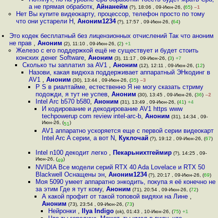
а не прямая обработк
,
Айнанейм
(?), 18:06 , 09-Июн-26, (
65
)
–1
Нет Вы купите видеокарту, процессор, телефон просто по тому
что они устарели Н
,
Аноним1234
(?), 17:57 , 09-Июн-26, (
64
)
Это кодек бесплатный без лицензионных отчислений Так что аноним
не прав
,
Аноним
(2), 11:10 , 09-Июн-26, (
2
)
+1
Железо с его поддержкой ещё не существует и будет стоить
конских денег Software
,
Аноним
(3), 11:17 , 09-Июн-26, (
3
)
+7
Сколько ты заплатил за AV1
,
Аноним
(12), 12:11 , 09-Июн-26, (
12
)
Назови, какая видюха поддерживает аппаратный ЭНкодинг в
AV1
,
Аноним
(30), 13:44 , 09-Июн-26, (
35
)
–3
P S в риалтайме, естественно Я не могу сказать стриму
подожди, я тут не успев
,
Аноним
(30), 13:45 , 09-Июн-26, (
36
)
–2
Intel Arc b570 b580
,
Аноним
(31), 13:49 , 09-Июн-26, (
41
)
+4
И кодирование и декодирование AV1 https www
techpowerup com review intel-arc-b
,
Аноним
(31), 14:34 , 09-
Июн-26, (
)
51
AV1 аппаратно ускоряется еще с первой серии видеокарт
Intel Arc A серии, а вот N
,
Куклочай
(?), 19:12 , 09-Июн-26, (
67
)
Intel n100 декодит легко
,
Пекарьнихтгеймир
(?), 14:25 , 09-
Июн-26, (
)
49
NVIDIA Все модели серий RTX 40 Ada Lovelace и RTX 50
Blackwell Оснащены эн
,
Аноним1234
(?), 20:17 , 09-Июн-26, (
69
)
Моя 5090 умеет аппаратно энкодить, покупа я её конечно не
за этим Где я тут кому
,
Аноним
(71), 20:54 , 09-Июн-26, (
72
)
А какой профит от такой топовой видяхи на Лине
,
Аноним
(73), 23:54 , 09-Июн-26, (
73
)
Нейронки
,
Ilya Indigo
(ok), 01:43 , 10-Июн-26, (
75
)
+1