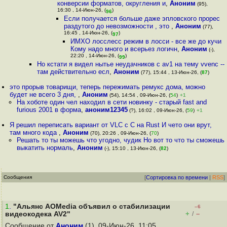
конверсии форматов, округления и
,
Аноним
(95),
16:30 , 14-Июн-26, (
)
96
Если получается больше даже эпловского прорес
раздутого до невозможности , это
,
Аноним
(77),
16:45 , 14-Июн-26, (
)
97
ИМХО лосслесс режим в лосси - все же до кучи
Кому надо много и всерьез логичн
,
Аноним
(-),
22:20 , 14-Июн-26, (
)
99
Но кстати я видел нытье неудачников с av1 на тему vvenc --
там действительно есл
,
Аноним
(77), 15:44 , 13-Июн-26, (
87
)
это прорыв товарищи, теперь пережимать ремукс дома, можно
будет не всего 3 дня,
,
Аноним
(54), 14:54 , 09-Июн-26, (
54
)
+1
На хоботе один чел находил в сети новинку - старый fast and
furious 2001 в форма
,
аноним12345
(?), 16:02 , 09-Июн-26, (
59
)
+1
Я решил переписать вариант от VLC с C на Rust И чето они врут,
там много кода
,
Аноним
(70), 20:26 , 09-Июн-26, (
70
)
Решать то ты можешь что угодно, чудик Но вот то что ты сможешь
выкатить нормаль
,
Аноним
(-), 15:10 , 13-Июн-26, (
82
)
Сообщения
[
Сортировка по времени
|
RSS
]
1
.
"Альянс AOMedia объявил о стабилизации
–6
+
–
видеокодека AV2"
/
Сообщение от
Аноним
(1), 09-Июн-26, 11:05