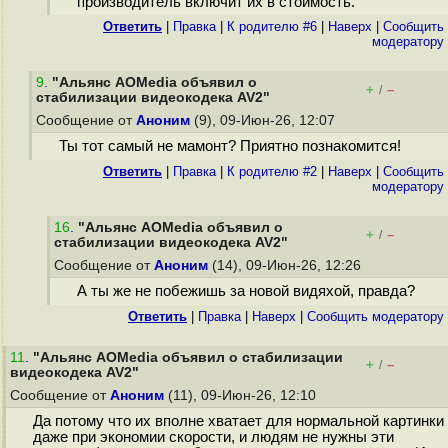
производитель включит их в стоимость.
Ответить
|
Правка
|
К родителю #6
|
Наверх
|
Cообщить
модератору
9
.
"Альянс AOMedia объявил о
+
–
/
стабилизации видеокодека AV2"
Сообщение от
Аноним
(9), 09-Июн-26, 12:07
Ты тот самый не мамонт? Приятно познакомится!
Ответить
|
Правка
|
К родителю #2
|
Наверх
|
Cообщить
модератору
16
.
"Альянс AOMedia объявил о
+
–
/
стабилизации видеокодека AV2"
Сообщение от
Аноним
(14), 09-Июн-26, 12:26
А ты же не побежишь за новой видяхой, правда?
Ответить
|
Правка
|
Наверх
|
Cообщить модератору
11
.
"Альянс AOMedia объявил о стабилизации
+
–
/
видеокодека AV2"
Сообщение от
Аноним
(11), 09-Июн-26, 12:10
Да потому что их вполне хватает для нормальной картинки
даже при экономии скорости, и людям не нужны эти