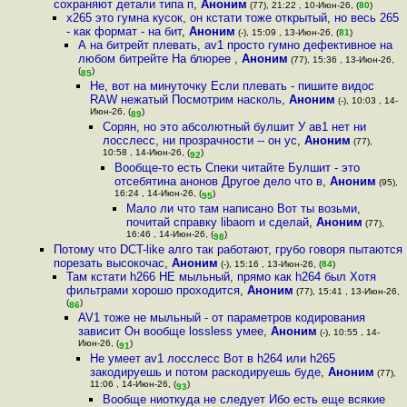
сохраняют детали типа п
,
Аноним
(77), 21:22 , 10-Июн-26, (
80
)
x265 это гумна кусок, он кстати тоже открытый, но весь 265
- как формат - на бит
,
Аноним
(-), 15:09 , 13-Июн-26, (
81
)
А на битрейт плевать, av1 просто гумно дефективное на
любом битрейте На блюрее
,
Аноним
(77), 15:36 , 13-Июн-26,
(
)
85
Не, вот на минуточку Если плевать - пишите видос
RAW нежатый Посмотрим насколь
,
Аноним
(-), 10:03 , 14-
Июн-26, (
)
89
Сорян, но это абсолютный булшит У ав1 нет ни
лосслесс, ни прозрачности -- он ус
,
Аноним
(77),
10:58 , 14-Июн-26, (
)
92
Вообще-то есть Спеки читайте Булшит - это
отсебятина анонов Другое дело что в
,
Аноним
(95),
16:24 , 14-Июн-26, (
)
95
Мало ли что там написано Вот ты возьми,
почитай справку libaom и сделай
,
Аноним
(77),
16:46 , 14-Июн-26, (
)
98
Потому что DCT-like алго так работают, грубо говоря пытаются
порезать высокочас
,
Аноним
(-), 15:16 , 13-Июн-26, (
84
)
Там кстати h266 НЕ мыльный, прямо как h264 был Хотя
фильтрами хорошо проходится
,
Аноним
(77), 15:41 , 13-Июн-26,
(
)
86
AV1 тоже не мыльный - от параметров кодирования
зависит Он вообще lossless умее
,
Аноним
(-), 10:55 , 14-
Июн-26, (
)
91
Не умеет av1 лосслесс Вот в h264 или h265
закодируешь и потом раскодируешь буде
,
Аноним
(77),
11:06 , 14-Июн-26, (
)
93
Вообще ниоткуда не следует Ибо есть еще всякие