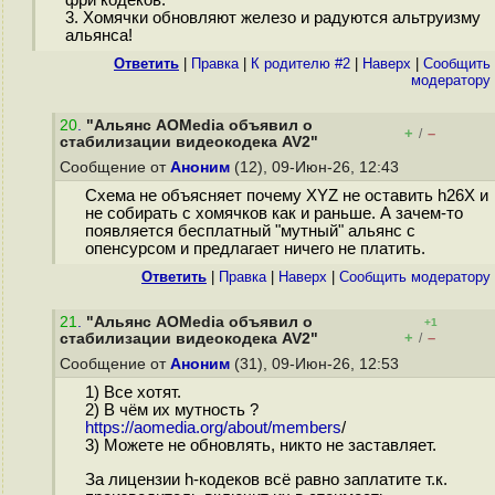
фри кодеков.
3. Хомячки обновляют железо и радуются альтруизму
альянса!
Ответить
|
Правка
|
К родителю #2
|
Наверх
|
Cообщить
модератору
20
.
"Альянс AOMedia объявил о
+
–
/
стабилизации видеокодека AV2"
Сообщение от
Аноним
(12), 09-Июн-26, 12:43
Схема не объясняет почему XYZ не оставить h26X и
не собирать с хомячков как и раньше. А зачем-то
появляется бесплатный "мутный" альянс с
опенсурсом и предлагает ничего не платить.
Ответить
|
Правка
|
Наверх
|
Cообщить модератору
21
.
"Альянс AOMedia объявил о
+1
+
–
стабилизации видеокодека AV2"
/
Сообщение от
Аноним
(31), 09-Июн-26, 12:53
1) Все хотят.
2) В чём их мутность ?
https://aomedia.org/about/members
/
3) Можете не обновлять, никто не заставляет.
За лицензии h-кодеков всё равно заплатите т.к.