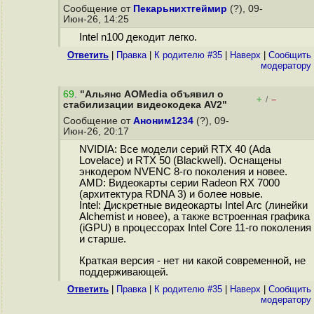
Сообщение от
Пекарьнихтгеймир
(?), 09-
Июн-26, 14:25
Intel n100 декодит легко.
Ответить
|
Правка
|
К родителю #35
|
Наверх
|
Cообщить
модератору
69
.
"Альянс AOMedia объявил о
+
–
/
стабилизации видеокодека AV2"
Сообщение от
Аноним1234
(?), 09-
Июн-26, 20:17
NVIDIA: Все модели серий RTX 40 (Ada
Lovelace) и RTX 50 (Blackwell). Оснащены
энкодером NVENC 8-го поколения и новее.
AMD: Видеокарты серии Radeon RX 7000
(архитектура RDNA 3) и более новые.
Intel: Дискретные видеокарты Intel Arc (линейки
Alchemist и новее), а также встроенная графика
(iGPU) в процессорах Intel Core 11-го поколения
и старше.
Краткая версия - нет ни какой современной, не
поддерживающей.
Ответить
|
Правка
|
К родителю #35
|
Наверх
|
Cообщить
модератору