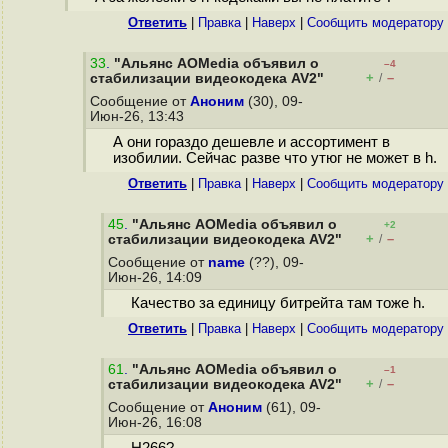
Ответить
|
Правка
|
Наверх
|
Cообщить модератору
33
.
"Альянс AOMedia объявил о
–4
+
–
стабилизации видеокодека AV2"
/
Сообщение от
Аноним
(30), 09-
Июн-26, 13:43
А они гораздо дешевле и ассортимент в
изобилии. Сейчас разве что утюг не может в h.
Ответить
|
Правка
|
Наверх
|
Cообщить модератору
45
.
"Альянс AOMedia объявил о
+2
+
–
стабилизации видеокодека AV2"
/
Сообщение от
name
(??), 09-
Июн-26, 14:09
Качество за единицу битрейта там тоже h.
Ответить
|
Правка
|
Наверх
|
Cообщить модератору
61
.
"Альянс AOMedia объявил о
–1
+
–
стабилизации видеокодека AV2"
/
Сообщение от
Аноним
(61), 09-
Июн-26, 16:08