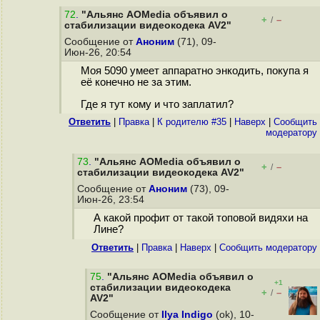
72
.
"Альянс AOMedia объявил о
+
–
/
стабилизации видеокодека AV2"
Сообщение от
Аноним
(71), 09-
Июн-26, 20:54
Моя 5090 умеет аппаратно энкодить, покупа я
её конечно не за этим.
Где я тут кому и что заплатил?
Ответить
|
Правка
|
К родителю #35
|
Наверх
|
Cообщить
модератору
73
.
"Альянс AOMedia объявил о
+
–
/
стабилизации видеокодека AV2"
Сообщение от
Аноним
(73), 09-
Июн-26, 23:54
А какой профит от такой топовой видяхи на
Лине?
Ответить
|
Правка
|
Наверх
|
Cообщить модератору
75
.
"Альянс AOMedia объявил о
+1
стабилизации видеокодека
+
–
/
AV2"
Сообщение от
Ilya Indigo
(ok), 10-