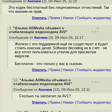
Сообщение от
Аноним
(2), 09-Июн-26, 11:10
Это кодек бесплатный без лицензионных отчислений. Так
что аноним не прав.
Ответить
|
Правка
|
Наверх
|
Cообщить модератору
3
.
"Альянс AOMedia объявил о
+7
+
–
стабилизации видеокодека AV2"
/
Сообщение от
Аноним
(3), 09-Июн-26, 11:17
Железо с его поддержкой ещё не существует и будет
стоить конских денег. Software decoding не в счёт - не
все хотят пользоваться утюгом для просмотра
видосов.
Бесплатно - это только у вас в сказках.
Ответить
|
Правка
|
Наверх
|
Cообщить модератору
12
.
"Альянс AOMedia объявил о
+
–
/
стабилизации видеокодека AV2"
Сообщение от
Аноним
(12), 09-Июн-26, 12:11
Сколько ты заплатил за AV1?
Ответить
|
Правка
|
Наверх
|
Cообщить модератору