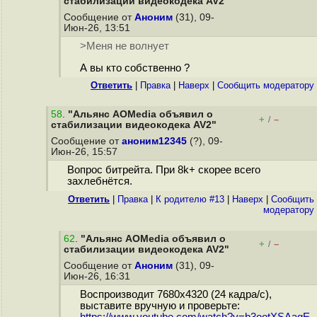
стабилизации видеокодека AV2"
Сообщение от
Аноним
(31), 09-
Июн-26, 13:51
>Меня не волнует
А вы кто собственно ?
Ответить
|
Правка
|
Наверх
|
Cообщить модератору
58
.
"Альянс AOMedia объявил о
+
–
/
стабилизации видеокодека AV2"
Сообщение от
аноним12345
(?), 09-
Июн-26, 15:57
Вопрос битрейта. При 8k+ скорее всего
захлебнётся.
Ответить
|
Правка
|
К родителю #13
|
Наверх
|
Cообщить
модератору
62
.
"Альянс AOMedia объявил о
+
–
/
стабилизации видеокодека AV2"
Сообщение от
Аноним
(31), 09-
Июн-26, 16:31
Воспроизводит 7680x4320 (24 кадра/с),
выставите вручную и проверьте: