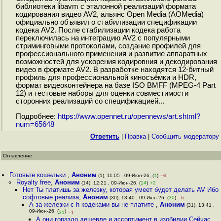
библиотеки libavm с эталонной реализаций формата
кодирования видео AV2, альянс Open Media (AOMedia)
официально объявил о стабилизации спецификации
кодека AV2. После стабилизации кодека работа
переключилась на интеграцию AV2 с популярными
стриминговыми протоколами, создание профилей для
профессионального применения и развитие аппаратных
возможностей для ускорения кодировния и декодирования
видео в формате AV2. В разработке находятся 12-битный
профиль для профессиональной киносъёмки и HDR,
формат видеоконтейнера на базе ISO BMFF (MPEG-4 Part
12) и тестовые наборы для оценки совместимости
сторонних реализаций со спецификацией...
Подробнее:
https://www.opennet.ru/opennews/art.shtml?
num=65648
Ответить
|
Правка
|
Cообщить модератору
Оглавление
Готовьте кошельки
,
Аноним
(1), 11:05 , 09-Июн-26, (
1
)
–6
Royalty free
,
Аноним
(14), 12:21 , 09-Июн-26, (
14
)
+2
Нет Ты платишь за железку, которая умеет будет делать AV Ибо
софтовые реализа
,
Аноним
(30), 13:40 , 09-Июн-26, (
30
)
–5
А за железки с h-кодеками вы не платите
,
Аноним
(31), 13:41 ,
09-Июн-26, (
)
31
–1
А они гораздо дешевле и ассортимент в изобилии Сейчас