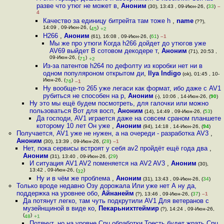
разве что утюг не может в
,
Аноним
(30), 13:43 , 09-Июн-26, (
33
)
–
4
Качество за единицу битрейта там тоже h
,
name
(??),
14:09 , 09-Июн-26, (
)
45
+2
H266
,
Аноним
(61), 16:08 , 09-Июн-26, (
61
)
–1
Мы же про утюги Когда h266 дойдет до утюгов уже
AV69 выйдет В сотовом декодере т
,
Аноним
(71), 20:53 ,
09-Июн-26, (
)
71
+2
Из-за патентов h264 по дефолту из коробки нет ни в
одном популяроном открытом ди
,
Ilya Indigo
(ok), 01:45 , 10-
Июн-26, (
)
76
–1
Ну вообще-то 265 уже легаси как формат, ибо даже с AV1
рубиться не способен на р
,
Аноним
(-), 10:06 , 14-Июн-26, (
90
)
Ну это мы ещё будем посмотреть, для галочки или можно
пользоваться Вот для восп
,
Аноним
(14), 14:49 , 09-Июн-26, (
53
)
Да господи, AV1 играется даже на совсем сраном планшете
которому 10 лет Он уже
,
Аноним
(94), 14:18 , 14-Июн-26, (
94
)
Получается, AV1 уже не нужен, а на очереди - разработка AV3
,
Аноним
(30), 13:39 , 09-Июн-26, (
28
)
–1
Нет, пока сервисы встроят у себя av2 пройдёт ещё года два
,
Аноним
(31), 13:40 , 09-Июн-26, (
29
)
И ситуация AV1 AV2 поменяется на AV2 AV3
,
Аноним
(30),
13:42 , 09-Июн-26, (
)
32
Ну и в чём же проблема
,
Аноним
(31), 13:43 , 09-Июн-26, (
34
)
Только вроде недавно Озу дорожала Или уже нет А ну да,
поддержка на уровнее обо
,
Айнанейм
(?), 13:46 , 09-Июн-26, (
37
)
–1
Да потянут легко, там чуть подкрутили AV1 Для ветеранов с
музейнщиной в виде ко
,
Пекарьнихтгеймир
(?), 14:24 , 09-Июн-26,
(
)
48
+1
Потянут, но на уровне Cpu обработки Тоесть будет жрать Cpu,