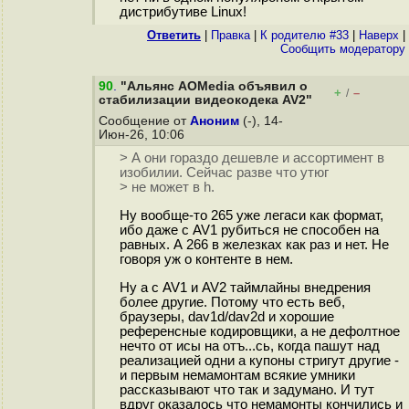
дистрибутиве Linux!
Ответить
|
Правка
|
К родителю #33
|
Наверх
|
Cообщить модератору
90
.
"Альянс AOMedia объявил о
+
–
/
стабилизации видеокодека AV2"
Сообщение от
Аноним
(-), 14-
Июн-26, 10:06
> А они гораздо дешевле и ассортимент в
изобилии. Сейчас разве что утюг
> не может в h.
Ну вообще-то 265 уже легаси как формат,
ибо даже с AV1 рубиться не способен на
равных. А 266 в железках как раз и нет. Не
говоря уж о контенте в нем.
Ну а с AV1 и AV2 таймлайны внедрения
более другие. Потому что есть веб,
браузеры, dav1d/dav2d и хорошие
референсные кодировщики, а не дефолтное
нечто от исы на отъ...сь, когда пашут над
реализацией одни а купоны стригут другие -
и первым немамонтам всякие умники
рассказывают что так и задумано. И тут
вдруг оказалось что немамонты кончились и