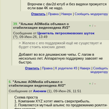
Впрочем с dav2d ютуб и без видяхи прожуется
если вам 4K не надо.
Ответить
|
Правка
|
Наверх
|
Cообщить модератору
39
.
"Альянс AOMedia объявил о
+
–
/
стабилизации видеокодека AV2"
Сообщение от
Ценитель петросяновских шуток
(?), 09-Июн-26, 13:49
> Железо с его поддержкой ещё не существует и
будет стоить конских денег.
Добавят во все дешманские чипы. С лагом в
несколько лет. Аппаратную поддержку завозят не
быстро.
Ответить
|
Правка
|
К родителю #3
|
Наверх
|
Cообщить
модератору
6
.
"Альянс AOMedia объявил о
+
–
/
стабилизации видеокодека AV2"
Сообщение от
Аноним
(1), 09-Июн-26, 11:51
Схема проста
1. Компании XYZ хотят иметь сверхприбыль.
2. Появляется мутный альянс по продвежинию роялти-