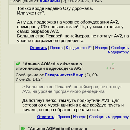
Сообщение от
Айнанейм
(?), 09-Июн-26, 13:46
Только вроде недавно Озу дорожала.
Или уже нет?.
А ну да, поддержка на уровнее оборудования AV2,
примерно у 0% пользователей Пк, ну может только у
самих разрабов AV2.
Большинство Пекарей, не-геймеров, не потянут AV2, на
уровне программного рендеринга.
Ответить
|
Правка
|
К родителю #1
|
Наверх
|
Cообщить
модератору
48
.
"Альянс AOMedia объявил о
+1
+
–
стабилизации видеокодека AV2"
/
Сообщение от
Пекарьнихтгеймир
(?), 09-
Июн-26, 14:24
> Большинство Пекарей, не-геймеров, не потянут
AV2, на уровне программного рендеринга.
Да потянут легко, там чуть подкрутили AV1. Для
ветеранов с музейнщиной в виде кор2дуо грусть и
пичаль, но пора обратно в реальность.
Ответить
|
Правка
|
Наверх
|
Cообщить модератору
65
.
"Альянс AOMedia объявил о
–1