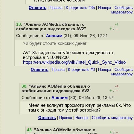
RTX, начиная с 40 серии
Ответить
|
Правка
|
К родителю #35
|
Наверх
|
Cообщить
модератору
13
.
"Альянс AOMedia объявил о
+1
+
–
стабилизации видеокодека AV2"
/
Сообщение от
Аноним
(31), 09-Июн-26, 12:21
>и будет стоить конских денег
AV1 8k видео на ютубе может декодировать
встройка в N100/N200:
https://en.wikipedia.org/wiki/Intel_Quick_Sync_Video
Ответить
|
Правка
|
К родителю #3
|
Наверх
|
Cообщить
модератору
38
.
"Альянс AOMedia объявил о
–1
+
–
стабилизации видеокодека AV2"
/
Сообщение от
Аноним
(30), 09-Июн-26, 13:47
Меня не волнует просмотр ютуп рекламы 8k. Что
там с энкодингом у этой встройки?
Ответить
|
Правка
|
Наверх
|
Cообщить модератору
43
.
"Альянс AOMedia объявил о
+
–
/