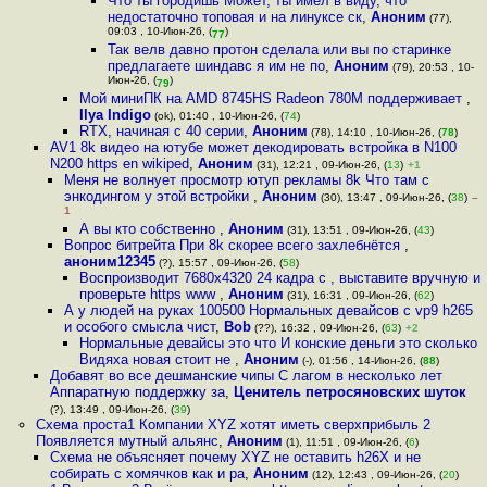
Что ты городишь Может, ты имел в виду, что
недостаточно топовая и на линуксе ск
,
Аноним
(77),
09:03 , 10-Июн-26, (
)
77
Так велв давно протон сделала или вы по старинке
предлагаете шиндавс я им не по
,
Аноним
(79), 20:53 , 10-
Июн-26, (
)
79
Мой миниПК на AMD 8745HS Radeon 780M поддерживает
,
Ilya Indigo
(ok), 01:40 , 10-Июн-26, (
74
)
RTX, начиная с 40 серии
,
Аноним
(78), 14:10 , 10-Июн-26, (
78
)
AV1 8k видео на ютубе может декодировать встройка в N100
N200 https en wikiped
,
Аноним
(31), 12:21 , 09-Июн-26, (
13
)
+1
Меня не волнует просмотр ютуп рекламы 8k Что там с
энкодингом у этой встройки
,
Аноним
(30), 13:47 , 09-Июн-26, (
38
)
–
1
А вы кто собственно
,
Аноним
(31), 13:51 , 09-Июн-26, (
43
)
Вопрос битрейта При 8k скорее всего захлебнётся
,
аноним12345
(?), 15:57 , 09-Июн-26, (
58
)
Воспроизводит 7680x4320 24 кадра с , выставите вручную и
проверьте https www
,
Аноним
(31), 16:31 , 09-Июн-26, (
62
)
А у людей на руках 100500 Нормальных девайсов с vp9 h265
и особого смысла чист
,
Bob
(??), 16:32 , 09-Июн-26, (
63
)
+2
Нормальные девайсы это что И конские деньги это сколько
Видяха новая стоит не
,
Аноним
(-), 01:56 , 14-Июн-26, (
88
)
Добавят во все дешманские чипы С лагом в несколько лет
Аппаратную поддержку за
,
Ценитель петросяновских шуток
(?), 13:49 , 09-Июн-26, (
39
)
Схема проста1 Компании XYZ хотят иметь сверхприбыль 2
Появляется мутный альянс
,
Аноним
(1), 11:51 , 09-Июн-26, (
6
)
Схема не объясняет почему XYZ не оставить h26X и не
собирать с хомячков как и ра
,
Аноним
(12), 12:43 , 09-Июн-26, (
20
)