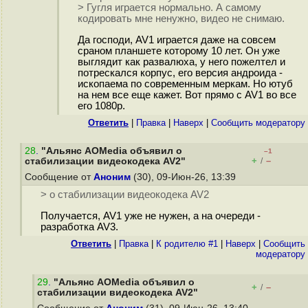
> Гугля играется нормально. А самому
кодировать мне ненужно, видео не снимаю.
Да господи, AV1 играется даже на совсем
сраном планшете которому 10 лет. Он уже
выглядит как развалюха, у него пожелтел и
потрескался корпус, его версия андроида -
ископаема по современным меркам. Но ютуб
на нем все еще кажет. Вот прямо с AV1 во все
его 1080p.
Ответить
|
Правка
|
Наверх
|
Cообщить модератору
28
.
"Альянс AOMedia объявил о
–1
+
–
стабилизации видеокодека AV2"
/
Сообщение от
Аноним
(30), 09-Июн-26, 13:39
> о стабилизации видеокодека AV2
Получается, AV1 уже не нужен, а на очереди -
разработка AV3.
Ответить
|
Правка
|
К родителю #1
|
Наверх
|
Cообщить
модератору
29
.
"Альянс AOMedia объявил о
+
–
/
стабилизации видеокодека AV2"