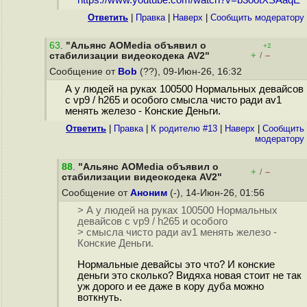
https://www.youtube.com/watch?v=b3ootXSAaqE
Ответить
|
Правка
|
Наверх
|
Cообщить модератору
63
.
"Альянс AOMedia объявил о
+2
+
–
стабилизации видеокодека AV2"
/
Сообщение от
Bob
(??), 09-Июн-26, 16:32
А у людей на руках 100500 Нормальных девайсов
с vp9 / h265 и особого смысла чисто ради av1
менять железо - Конские Деньги.
Ответить
|
Правка
|
К родителю #13
|
Наверх
|
Cообщить
модератору
88
.
"Альянс AOMedia объявил о
+
–
/
стабилизации видеокодека AV2"
Сообщение от
Аноним
(-), 14-Июн-26, 01:56
> А у людей на руках 100500 Нормальных
девайсов с vp9 / h265 и особого
> смысла чисто ради av1 менять железо -
Конские Деньги.
Нормальные девайсы это что? И конские
деньги это сколько? Видяха новая стоит не так
уж дорого и ее даже в кору дуба можно
воткнуть.