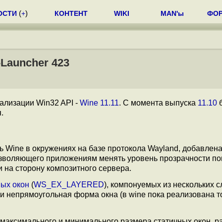
ОСТИ
(
+
)
КОНТЕНТ
WIKI
MAN'ы
ФО
-Launcher 423
ализации Win32 API -
Wine 11.11
. С момента выпуска
11.10
.
 Wine в окружениях на базе протокола Wayland, добавлен
озволяющего приложениям менять уровень прозрачности по
 на сторону композитного сервера.
ых окон
(
WS_EX_LAYERED
), компонуемых из нескольких с
 и непрямоугольная форма окна (в wine пока реализована т
 максимального и минимального размера статичных окон, р