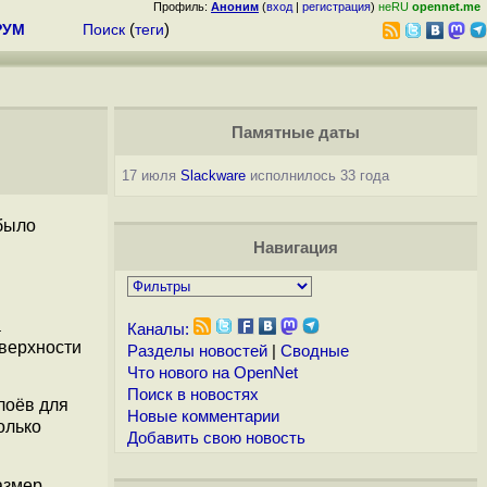
Профиль:
Аноним
(
вход
|
регистрация
)
неRU
opennet.me
РУМ
Поиск
(
теги
)
Памятные даты
17 июля
Slackware
исполнилось 33 года
было
Навигация
а
Каналы:
верхности
Разделы новостей
|
Сводные
Что нового на OpenNet
Поиск в новостях
лоёв для
Новые комментарии
олько
Добавить свою новость
азмер