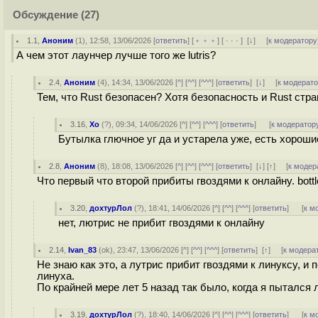
Обсуждение
(27)
1.1
,
Аноним
(
1
), 12:58, 13/06/2026 [
ответить
] [
﹢﹢﹢
] [
· · ·
]
[
↓
] [
к модератору
А чем этот лаунчер лучше того же lutris?
2.4
,
Аноним
(
4
), 14:34, 13/06/2026 [
^
] [
^^
] [
^^^
] [
ответить
]
[
↓
] [
к модерат
Тем, что Rust безопасен? Хотя безопасность и Rust стран
3.16
,
Xo
(
?
), 09:34, 14/06/2026 [
^
] [
^^
] [
^^^
] [
ответить
]
[
к модератор
Бутылка глючное уг да и устарела уже, есть хорошие
2.8
,
Аноним
(
8
), 18:08, 13/06/2026 [
^
] [
^^
] [
^^^
] [
ответить
]
[
↓
] [
↑
] [
к модер
Что первый что второй прибиты гвоздями к онлайну. bott
3.20
,
дохтурЛол
(
?
), 18:41, 14/06/2026 [
^
] [
^^
] [
^^^
] [
ответить
]
[
к м
нет, лютрис не прибит гвоздями к онлайну
2.14
,
Ivan_83
(
ok
), 23:47, 13/06/2026 [
^
] [
^^
] [
^^^
] [
ответить
]
[
↑
] [
к модера
Не знаю как это, а лутрис прибит гвоздями к линуксу, и
линуха.
По крайней мере лет 5 назад так было, когда я пытался
3.19
,
дохтурЛол
(
?
), 18:40, 14/06/2026 [
^
] [
^^
] [
^^^
] [
ответить
]
[
к м