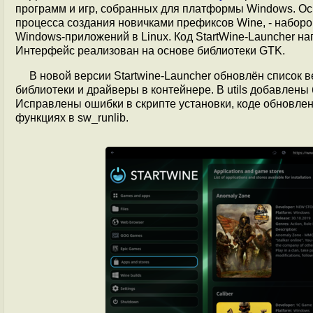
программ и игр, собранных для платформы Windows. Ос
процесса создания новичками префиксов Wine, - набор
Windows-приложений в Linux. Код StartWine-Launcher на
Интерфейс реализован на основе библиотеки GTK.
В новой версии Startwine-Launcher обновлён список 
библиотеки и драйверы в контейнере. В utils добавлены
Исправлены ошибки в скрипте установки, коде обновле
функциях в sw_runlib.