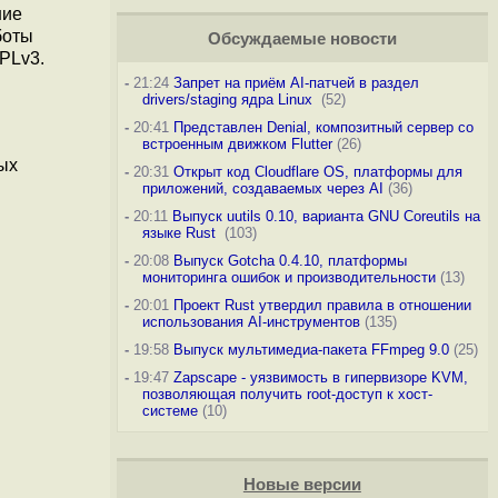
ние
боты
Обсуждаемые новости
PLv3.
-
21:24
Запрет на приём AI-патчей в раздел
drivers/staging ядра Linux
(52)
-
20:41
Представлен Denial, композитный сервер со
встроенным движком Flutter
(26)
ых
-
20:31
Открыт код Cloudflare OS, платформы для
приложений, создаваемых через AI
(36)
-
20:11
Выпуск uutils 0.10, варианта GNU Coreutils на
языке Rust
(103)
-
20:08
Выпуск Gotcha 0.4.10, платформы
мониторинга ошибок и производительности
(13)
-
20:01
Проект Rust утвердил правила в отношении
использования AI-инструментов
(135)
-
19:58
Выпуск мультимедиа-пакета FFmpeg 9.0
(25)
-
19:47
Zapscape - уязвимость в гипервизоре KVM,
позволяющая получить root-доступ к хост-
системе
(10)
Новые версии