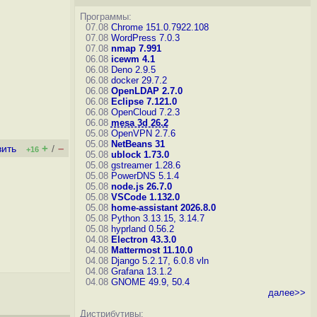
Программы:
07.08
Chrome 151.0.7922.108
07.08
WordPress 7.0.3
07.08
nmap 7.991
06.08
icewm 4.1
06.08
Deno 2.9.5
06.08
docker 29.7.2
06.08
OpenLDAP 2.7.0
06.08
Eclipse 7.121.0
06.08
OpenCloud 7.2.3
06.08
mesa 3d 26.2
05.08
OpenVPN 2.7.6
05.08
NetBeans 31
+
–
вить
/
+16
05.08
ublock 1.73.0
05.08
gstreamer 1.28.6
05.08
PowerDNS 5.1.4
05.08
node.js 26.7.0
05.08
VSCode 1.132.0
05.08
home-assistant 2026.8.0
05.08
Python 3.13.15, 3.14.7
05.08
hyprland 0.56.2
04.08
Electron 43.3.0
04.08
Mattermost 11.10.0
04.08
Django 5.2.17, 6.0.8
vln
04.08
Grafana 13.1.2
04.08
GNOME 49.9, 50.4
далее>>
Дистрибутивы: