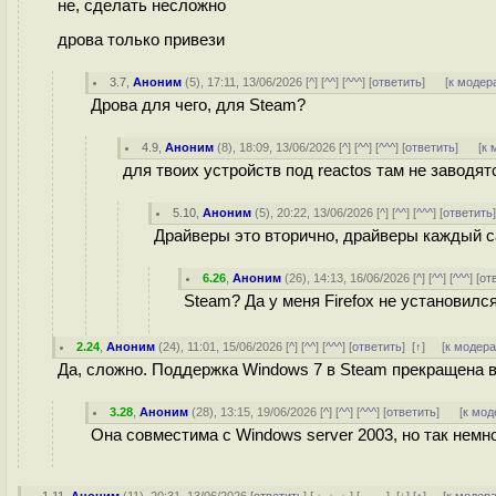
не, сделать несложно
дрова только привези
3.7
,
Аноним
(
5
), 17:11, 13/06/2026 [
^
] [
^^
] [
^^^
] [
ответить
]
[
к модер
Дрова для чего, для Steam?
4.9
,
Аноним
(
8
), 18:09, 13/06/2026 [
^
] [
^^
] [
^^^
] [
ответить
]
[
к 
для твоих устройств под reactos там не заводятс
5.10
,
Аноним
(
5
), 20:22, 13/06/2026 [
^
] [
^^
] [
^^^
] [
ответить
Драйверы это вторично, драйверы каждый са
6.26
,
Аноним
(
26
), 14:13, 16/06/2026 [
^
] [
^^
] [
^^^
] [
от
Steam? Да у меня Firefox не установилс
2.24
,
Аноним
(
24
), 11:01, 15/06/2026 [
^
] [
^^
] [
^^^
] [
ответить
]
[
↑
] [
к модер
Да, сложно. Поддержка Windows 7 в Steam прекращена в
3.28
,
Аноним
(
28
), 13:15, 19/06/2026 [
^
] [
^^
] [
^^^
] [
ответить
]
[
к мод
Она совместима с Windows server 2003, но так немно