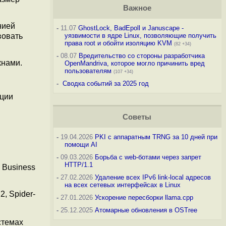
Важное
нией
-
11.07
GhostLock, BadEpoll и Januscape -
вовать
уязвимости в ядре Linux, позволяющие получить
права root и обойти изоляцию KVM
(82 +34)
-
08.07
Вредительство со стороны разработчика
кнами.
OpenMandriva, которое могло причинить вред
пользователям
(107 +34)
-
Сводка событий за 2025 год
ации
Советы
-
19.04.2026
PKI с аппаратным TRNG за 10 дней при
помощи AI
-
09.03.2026
Борьба с web-ботами через запрет
HTTP/1.1
 Business
-
27.02.2026
Удаление всех IPv6 link-local адресов
на всех сетевых интерфейсах в Linux
2, Spider-
-
27.01.2026
Ускорение пересборки llama.cpp
-
25.12.2025
Атомарные обновления в OSTree
стемах