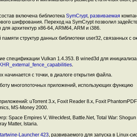
состав включена библиотека
SymCrypt
,
развиваемая
компа
ового шифрования. Переход на SymCrypt позволил задейст
ля архитектур x86-64, ARM64, ARM и i386.
амяти структур данных библиотеки user32, связанных с о
ие спецификации Vulkan 1.4.353. В wined3d для инициализ
HR_external_fence_capabilities
.
 начинается с точки, в диалоге открытия файла.
боту многопоточных приложений, использующих функцию
иложений: uTorrent 3.x, Foxit Reader 8.x, Foxit PhantomPDF
immics, MS-Money 2000.
 Space Empires V, Wreckfest, Battle.Net, Total War: Shogun 
y Matter, Istaria.
tartwine-Launcher 423
, развиваемого для запуска в Linux-си