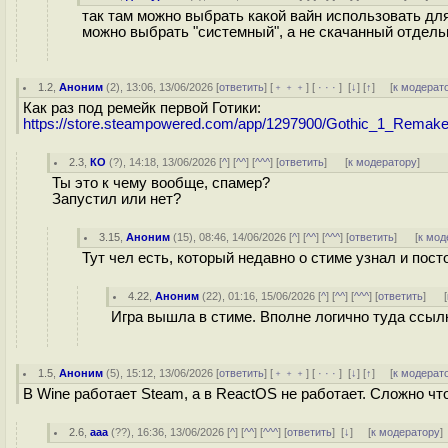
так там можно выбрать какой вайн использовать д
можно выбрать "системный", а не скачанный отдел
1.2
,
Аноним
(
2
), 13:06, 13/06/2026 [
ответить
] [
﹢﹢﹢
] [
· · ·
]
[
↓
] [
↑
] [
к модерат
Как раз под ремейк первой Готики:
https://store.steampowered.com/app/1297900/Gothic_1_Remake
2.3
,
КО
(
?
), 14:18, 13/06/2026 [
^
] [
^^
] [
^^^
] [
ответить
]
[
к модератору
]
Ты это к чему вообще, спамер?
Запустил или нет?
3.15
,
Аноним
(
15
), 08:46, 14/06/2026 [
^
] [
^^
] [
^^^
] [
ответить
]
[
к мод
Тут чел есть, который недавно о стиме узнал и пост
4.22
,
Аноним
(
22
), 01:16, 15/06/2026 [
^
] [
^^
] [
^^^
] [
ответить
]
[
Игра вышла в стиме. Вполне логично туда ссылк
1.5
,
Аноним
(
5
), 15:12, 13/06/2026 [
ответить
] [
﹢﹢﹢
] [
· · ·
]
[
↓
] [
↑
] [
к модерат
В Wine работает Steam, а в ReactOS не работает. Сложно чт
2.6
,
ааа
(
??
), 16:36, 13/06/2026 [
^
] [
^^
] [
^^^
] [
ответить
]
[
↓
] [
к модератору
]