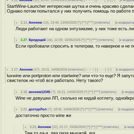
1.11
,
Аноним
(
11
), 20:31, 13/06/2026 [
ответить
] [
﹢﹢﹢
] [
· · ·
]
[
↓
] [
↑
] [
к модер
StartWine-Launcher интересная шутка и очень красиво сдел
Однако потом попытался у них получить помощь по работе п
2.13
,
Аноним
(
13
), 23:40, 13/06/2026 [
^
] [
^^
] [
^^^
] [
ответить
]
[
к модерато
Люди работают на одном энтузиазме, у них тоже есть л
2.27
,
Бредущий
(
ok
), 22:09, 16/06/2026 [
^
] [
^^
] [
^^^
] [
ответить
]
[
к модера
Если пробовали спросить в телеграм, то наверное и не 
1.17
,
Аноним
(
17
), 15:01, 14/06/2026 [
ответить
] [
﹢﹢﹢
] [
· · ·
]
[
↑
] [
к модерато
luxwine или portproton или startwine? или что-то еще? Я зап
свистелок но чтоб все работало. Нету такого?
2.18
,
аноним12345
(
?
), 15:21, 14/06/2026 [
^
] [
^^
] [
^^^
] [
ответить
]
[
к моде
Wine не девушки ЛП, сколько не кидай котлету, однойкр
2.21
,
дохтурЛол
(
?
), 18:42, 14/06/2026 [
^
] [
^^
] [
^^^
] [
ответить
]
[
к модера
достаточно просто wine же
3.23
,
Аноним
(
22
), 01:17, 15/06/2026 [
^
] [
^^
] [
^^^
] [
ответить
]
[
к мод
Там то да-а, два раза мышкой, ага.