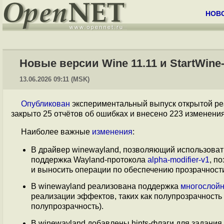
НОВ
Новые версии Wine 11.11 и StartWine
13.06.2026 09:11 (MSK)
Опубликован
экспериментальный выпуск открытой ре
закрыто 25 отчётов об ошибках и внесено 223 изменения
Наиболее важные
изменения
:
В драйвер winewayland, позволяющий использовать
поддержка Wayland-протокола
alpha-modifier-v1
, п
и выносить операции по обеспечению прозрачности
В winewayland реализована поддержка
многослойн
реализации эффектов, таких как полупрозрачность
полупрозрачность).
В winewayland добавлены hints-флаги для задания