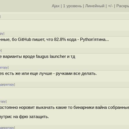
Ajax
|
1 уровень
|
Линейный
|
+/-
|
Раскры
]
ору
]
ные, бо GitHub пишет, что 82.8% кода - Python'ятина...
у
]
 варианты вроде faugus launcher и тд
атору
]
les есть же или еще лучше - ручками все делать.
одератору
]
тору
]
 постоянно норовит выкачать какие то бинарники вайна собранны
 лутрис на фрю затащить.
одератору
]