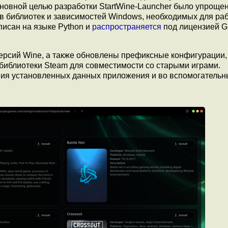
новной целью разработки StartWine-Launcher было упроще
ов библиотек и зависимостей Windows, необходимых для ра
писан на языке Python и
распространяется
под лицензией G
версий Wine, а также обновлены префиксные конфигурации,
 библиотеки Steam для совместимости со старыми играми.
ния установленных данных приложения и во вспомогательн