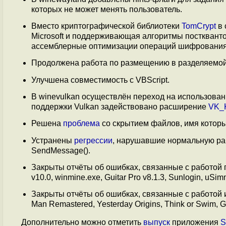
которых не может менять пользователь.
Вместо криптографической библиотеки
TomCrypt
в 
Microsoft и поддерживающая алгоритмы постквант
ассемблерные оптимизации операций шифрования д
Продолжена работа по размещению в разделяемой п
Улучшена совместимость с VBScript.
В winevulkan осуществлён переход на использован
поддержки Vulkan задействовано расширение
VK_K
Решена
проблема
со скрытием файлов, имя которых
Устранены
регрессии
, нарушавшие нормальную ра
SendMessage().
Закрыты отчёты об ошибках, связанные с работой пр
v10.0, winmine.exe, Guitar Pro v8.1.3, Sunlogin, uS
Закрыты отчёты об ошибках, связанные с работой игр:
Man Remastered, Yesterday Origins, Think or Swim, Gra
Дополнительно можно отметить
выпуск
приложения
S