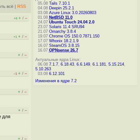
05.08
Tails 7.10.1
ть всё
|
RSS
04.08
Deepin 25.2.1
03.08
Azure Linux 3.0.20260803
01.08
NetBSD 11.0
+
–
/
+6
24.07
Ubuntu Touch 24.04 2.0
23.07
Solaris 11.4 SRU94
21.07
Omarchy 3.8.4
19.07
Chrome OS 150.0.7871.150
+
–
/
+1
17.07
Whonix 18.2.1.9
16.07
SteamOS 3.8.15
16.07
OPNsense 26.7
+
–
/
Актуальные ядра Linux:
06.08
7.1.7
,
6.18.43
,
6.6.149
,
6.1.181
,
5.15.214
,
5.10.263
+
–
/
03.08
6.12.101
–1
Изменения в ядре 7.2
+
–
/
+
–
/
е для
+
–
/