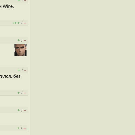
+
–
/
м Wine.
+
–
/
+1
+
–
/
+
–
/
тился, без
+
–
/
+
–
/
+
–
/