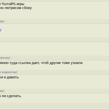
ля %этой% игры
ьно лютрисом сбоку
ору
]
/
ератору
]
оянно туда ссылки дает, чтоб другие тоже узнали
к модератору
]
и и давать.
ору
]
о ли сделать.