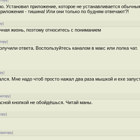
атору
]
ано. Установил приложение, которое не устанавливается обычны
риложения - тишина! Или они только по будням отвечают?!
ру
]
ичная жизнь, поэтому относитесь с пониманием
тору
]
получили ответа. Воспользуйтесь каналом в макс или лолка чат.
ру
]
утался. Мне надо чтоб просто нажал два раза мышкой и ехе запус
ратору
]
асной кнопкой не обойдёшься. Читай маны.
тору
]
ератору
]