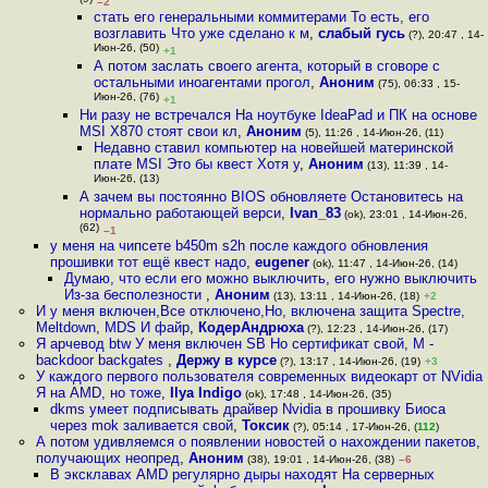
(9)
–2
стать его генеральными коммитерами То есть, его
возглавить Что уже сделано к м
,
слабый гусь
(?), 20:47 , 14-
Июн-26, (50)
+1
А потом заслать своего агента, который в сговоре с
остальными иноагентами прогол
,
Аноним
(75), 06:33 , 15-
Июн-26, (76)
+1
Ни разу не встречался На ноутбуке IdeaPad и ПК на основе
MSI X870 стоят свои кл
,
Аноним
(5), 11:26 , 14-Июн-26, (11)
Недавно ставил компьютер на новейшей материнской
плате MSI Это бы квест Хотя у
,
Аноним
(13), 11:39 , 14-
Июн-26, (13)
А зачем вы постоянно BIOS обновляете Остановитесь на
нормально работающей верси
,
Ivan_83
(ok), 23:01 , 14-Июн-26,
(62)
–1
у меня на чипсете b450m s2h после каждого обновления
прошивки тот ещё квест надо
,
eugener
(ok), 11:47 , 14-Июн-26, (14)
Думаю, что если его можно выключить, его нужно выключить
Из-за бесполезности
,
Аноним
(13), 13:11 , 14-Июн-26, (18)
+2
И у меня включен,Все отключено,Но, включена защита Spectre,
Meltdown, MDS И файр
,
КодерАндрюха
(?), 12:23 , 14-Июн-26, (17)
Я арчевод btw У меня включен SB Но сертификат свой, M -
backdoor backgates
,
Держу в курсе
(?), 13:17 , 14-Июн-26, (19)
+3
У каждого первого пользователя современных видеокарт от NVidia
Я на AMD, но тоже
,
Ilya Indigo
(ok), 17:48 , 14-Июн-26, (35)
dkms умеет подписывать драйвер Nvidia в прошивку Биоса
через mok заливается свой
,
Токсик
(?), 05:14 , 17-Июн-26, (
112
)
А потом удивляемся о появлении новостей о нахождении пакетов,
получающих неопред
,
Аноним
(38), 19:01 , 14-Июн-26, (38)
–6
В эксклавах AMD регулярно дыры находят На серверных