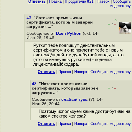
Ответить
|
Правка
|
К родителю #21
|
Наверх
|
Cообщить
модератору
43.
"Истекает время жизни
+5
сертификата, которым заверен
+
–
/
загрузчик ..."
Сообщение от
Dzen Python
(ok), 14-
Июн-26, 19:46
Руткит тебе подпишут действительным
сертификатом и оно прилетит тебе с новым
системД/апдейтом дуалбутной винды, а это
(что ты именуешь руткитом) - поделка
лицеиста-вайбкодера.
Ответить
|
Правка
|
Наверх
|
Cообщить модератору
48.
"Истекает время жизни
сертификата, которым заверен
+
–
/
загрузчик ..."
Сообщение от
слабый гусь
(?), 14-
Июн-26, 20:44
Поэтому используем какие дистрибутивы на
каком спектре железа?
Ответить
|
Правка
|
Наверх
|
Cообщить модератору