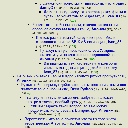
с симкой они точно могут вытворять, что угодно
,
dannyD
(?), 06:21 , 15-Июн-26, (73)
Да болт на ту симку, это операторская фигня и
пусть что хочет там то и делает, л
,
Ivan_83
(ok),
17:13 , 15-Июн-26, (
)
103
Кроме того, чтобы вы знали, в качестве одного из
способов активации венды как м
,
Аноним
(77), 06:45 ,
15-Июн-26, (80)
–1
Вот как раз кастомный загрузчик-прослойка и
отваливаются из за SB KMS активация
,
Ivan_83
(ok), 17:12 , 15-Июн-26, (
102
)
Ну засунь в гугл поисковик слова Увидишь
статистику и возможные исследованияSec
,
Аноним
(77), 20:26 , 15-Июн-26, (
105
)
Вы видимо из тех, кто верит что контроль
инета нужен для защиты детей и прочему
,
Ivan_83
(ok), 20:55 , 15-Июн-26, (
106
)
Не очень хочеться чтобы в ядро какой-то руткит прогрузился
,
Аноним
(41), 19:23 , 14-Июн-26, (41)
–2
Руткит тебе подпишут действительным сертификатом и оно
прилетит тебе с новым сис
,
Dzen Python
(ok), 19:46 , 14-Июн-26,
(43)
+5
Поэтому используем какие дистрибутивы на каком
спектре железа
,
слабый гусь
(?), 20:44 , 14-Июн-26, (48)
Если вы задаете такой вопрос, то вам нужно
продолжать использовать Виндовс где
,
Аноним
(51),
21:52 , 14-Июн-26, (57)
Вероятность, что тебе прилетит что-то из того чисто
теоретическая А вот то, что
,
Аноним
(41), 02:07 , 15-Июн-26,
(68)