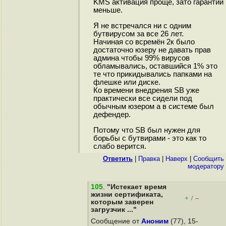
KMS активация проще, зато гарантий
меньше.
Я не встречался ни с одним
бутвирусом за все 26 лет.
Начиная со всремён 2к было
достаточно юзеру не давать прав
админа чтобы 99% вирусов
обламывались, оставшийся 1% это
те что прикидывались папками на
флешке или диске.
Ко времени внедрения SB уже
практически все сидели под
обычным юзером а в системе был
дефендер.
Потому что SB был нужен для
борьбы с бутвирами - это как то
слабо верится.
Ответить
|
Правка
|
Наверх
|
Cообщить
модератору
105
.
"Истекает время
жизни сертификата,
+
–
/
которым заверен
загрузчик ..."
Сообщение от
Аноним
(77), 15-