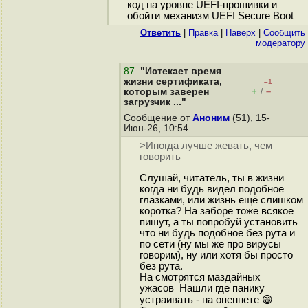
код на уровне UEFI-прошивки и
обойти механизм UEFI Secure Boot
Ответить
|
Правка
|
Наверх
|
Cообщить
модератору
87
.
"Истекает время
жизни сертификата,
–1
+
–
которым заверен
/
загрузчик ..."
Сообщение от
Аноним
(51), 15-
Июн-26, 10:54
>Иногда лучше жевать, чем
говорить
Слушай, читатель, ты в жизни
когда ни будь видел подобное
глазками, или жизнь ещё слишком
коротка? На заборе тоже всякое
пишут, а ты попробуй установить
что ни будь подобное без рута и
по сети (ну мы же про вирусы
говорим), ну или хотя бы просто
без рута.
На смотрятся маздайных
ужасов Нашли где панику
устраивать - на опеннете 😁