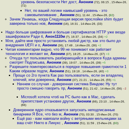
уровень безопасности Нет дост
,
Аноним
(72), 06:15 , 15-Июн-26,
(72)
Нет, по вашей логике наивысший уровень - это
самовыпиливание
,
Аноним
(51), 11:44 , 15-Июн-26, (
92
)
Зачем Узнаешь, когда Следующая версия прослойки shim будет
заверена только нов
,
Аноним
(16), 16:31 , 14-Июн-26, (33)
Надо больше шифрования и больше сертификатов HTTP уже везде
зашифровали Ради б
,
Анон1110м
(?), 16:37 , 14-Июн-26, (34)
+2
Мля, дайте мне просто установить любой дистр, как это было до
внедрения UEFI и о
,
Аноним
(36), 17:48 , 14-Июн-26, (36)
+2
Читая комментарии видно, что 99 не понимают как работает
технология и желают ве
,
Аноним
(37), 18:25 , 14-Июн-26, (37)
+3
Откуда тут пользователь разбирающийся в вопросе Куда админы
смотрят Подписыва
,
Аноним
(39), 19:07 , 14-Июн-26, (39)
+5
Разрешите поинтересоваться в порядке повышения грамотности 1
Каким образом подпи
,
Аноним
(51), 19:18 , 14-Июн-26, (40)
+3
Проще со 2го пункта Как раз пользователь, если он владелец
ключей, или доверенна
,
Аноним
(37), 21:21 , 14-Июн-26, (55)
+1
Начнем со случая - доверенная система Виндовс Ну тут
просто смешно говорить пр
,
Аноним
(51), 21:42 , 14-Июн-26, (56)
–2
Microsoft хотела чтоб на PC было как в Mac, сделать
препятствия установке других
,
Аноним
(66), 23:10 , 14-Июн-26,
(66)
Доверенное ядро отказывается запускать неподписанные
бинарники Я Все, что без м
,
Аноним
(70), 03:30 , 15-Июн-26, (70)
Ещё раз - вам навязали войну с ветряными мельницами за
ваш счёт Никто в Линукс
,
Аноним
(51), 11:59 , 15-Июн-26, (
93
)