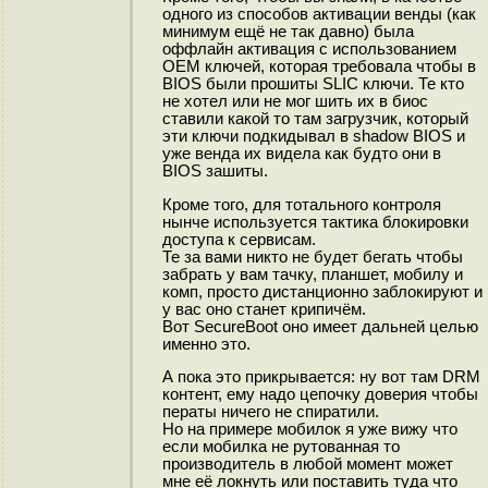
одного из способов активации венды (как
минимум ещё не так давно) была
оффлайн активация с использованием
OEM ключей, которая требовала чтобы в
BIOS были прошиты SLIC ключи. Те кто
не хотел или не мог шить их в биос
ставили какой то там загрузчик, который
эти ключи подкидывал в shadow BIOS и
уже венда их видела как будто они в
BIOS зашиты.
Кроме того, для тотального контроля
нынче используется тактика блокировки
доступа к сервисам.
Те за вами никто не будет бегать чтобы
забрать у вам тачку, планшет, мобилу и
комп, просто дистанционно заблокируют и
у вас оно станет крипичём.
Вот SecureBoot оно имеет дальней целью
именно это.
А пока это прикрывается: ну вот там DRM
контент, ему надо цепочку доверия чтобы
ператы ничего не спиратили.
Но на примере мобилок я уже вижу что
если мобилка не рутованная то
производитель в любой момент может
мне её локнуть или поставить туда что