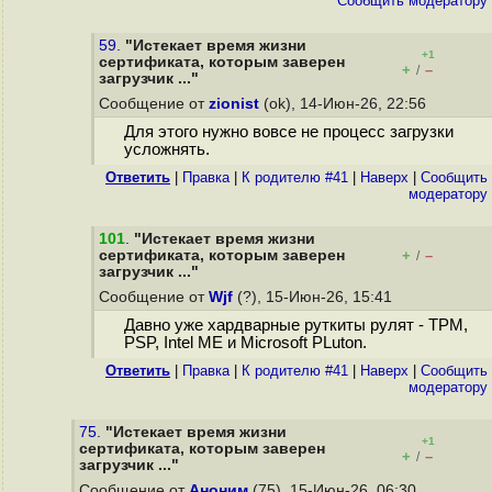
Cообщить модератору
59.
"Истекает время жизни
+1
сертификата, которым заверен
+
–
/
загрузчик ..."
Сообщение от
zionist
(ok), 14-Июн-26, 22:56
Для этого нужно вовсе не процесс загрузки
усложнять.
Ответить
|
Правка
|
К родителю #41
|
Наверх
|
Cообщить
модератору
101
.
"Истекает время жизни
сертификата, которым заверен
+
–
/
загрузчик ..."
Сообщение от
Wjf
(?), 15-Июн-26, 15:41
Давно уже хардварные руткиты рулят - TPM,
PSP, Intel ME и Microsoft PLuton.
Ответить
|
Правка
|
К родителю #41
|
Наверх
|
Cообщить
модератору
75.
"Истекает время жизни
+1
сертификата, которым заверен
+
–
/
загрузчик ..."
Сообщение от
Аноним
(75), 15-Июн-26, 06:30