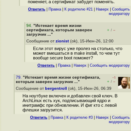
поменяет, а сертификат забудет поменять.
Ответить
|
Правка
|
К родителю #21
|
Наверх
|
Cообщить
модератору
94
.
"Истекает время жизни
сертификата, которым заверен
+
–
/
загрузчик ..."
Сообщение от
zionist
(ok), 15-Июн-26, 12:00
Если этот вирус уже пролез на столько, что
может вмешаться в make install, то чем тут
вообще secure boot поможет?
Ответить
|
Правка
|
Наверх
|
Cообщить модератору
79.
"Истекает время жизни сертификата,
–1
+
–
которым заверен загрузчик ..."
/
Сообщение от
bergentroll
(ok), 15-Июн-26, 06:39
На ноутбуке включен и добавлен свой ключ. В
ArchLinux есть хук, подписывающий ядро и
инитрамфс при обновлении. И фиг кто с левой
флешки загрузится.
Ответить
|
Правка
|
К родителю #3
|
Наверх
|
Cообщить
модератору