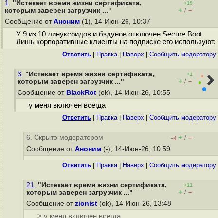
1.
"Истекает время жизни сертификата,
+19
+
–
которым заверен загрузчик ..."
/
Сообщение от
Аноним
(1), 14-Июн-26, 10:37
У 9 из 10 линуксоидов и бздунов отключен Secure Boot.
Лишь корпоративные клиенты на подписке его используют.
Ответить
|
Правка
|
Наверх
|
Cообщить модератору
3.
"Истекает время жизни сертификата,
+1
+
–
которым заверен загрузчик ..."
/
Сообщение от
BlackRot
(ok), 14-Июн-26, 10:55
у меня включен всегда
Ответить
|
Правка
|
Наверх
|
Cообщить модератору
6. Скрыто модератором
+
–
/
–4
Сообщение от
Аноним
(-), 14-Июн-26, 10:59
Ответить
|
Правка
|
Наверх
|
Cообщить модератору
21.
"Истекает время жизни сертификата,
+11
+
–
которым заверен загрузчик ..."
/
Сообщение от
zionist
(ok), 14-Июн-26, 13:48
> у меня включен всегда