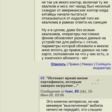
не так уж много контор, включая ту же
квалком и неск лет назад был нехилый
скандал от американских контор когда
китайцы начали пытаться
отказываться от изделий того же
квалкома в рамках ответа на санкции
Ну и в целом, даже без всяких
квалкомов, операторы постоянно
фоном обновляют разные данные на
устройстве для работы с сетью,
параметры которой обновили и многое
иное вплоть до правок данных на сим-
карте, полномочия на что у них есть, а
у конечного абонента - нет
Ответить
|
Правка
|
Наверх
|
Cообщить
модератору
69.
"Истекает время жизни
–2
сертификата, которым
+
–
/
заверен загрузчик ..."
Сообщение от
Ivan_83
(ok), 15-
Июн-26, 03:06
Это конечно интересно, но как
минимум "выключенная" мобила
ничего не передаёт, это слышно