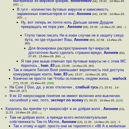
материнках из мировой фабрик
,
snvoronkov
(ok), 19:42 , 14-Июн-26,
(42)
+2
В гугл - количество бутовых вирусов и зависимость
зараженных компьютеров от вне
,
Аноним
(44), 19:59 , 14-Июн-26,
(45)
–1
Ну, вот теперь их почти ноль Дальше зачем Дурдом
прекращать не пора уже
,
Аноним
(46), 20:39 , 14-Июн-26, (46)
–1
Глупо такое писать Ни в коем случае не в защиту секур
бута, но где отдыхает Ваш
,
Аноним
(60), 22:58 , 14-Июн-26,
(60)
Для блокировки распространения бут-вирусов
достаточно было сделать страшно-вредн
,
Аноним
(84),
07:45 , 15-Июн-26, (84)
–4
Я там уже выше отвечал про бутовые вирусы не с этим МС
боролось
,
Ivan_83
(ok), 23:08 , 14-Июн-26, (64)
Так и пишите Secure Boot уменьшает вероятность root доступа
конкурирующих конто
,
Ivan_83
(ok), 23:07 , 14-Июн-26, (63)
Конечно не просто так Чтобы осложнить людям жизнь
,
warlock
(??), 15:26 , 15-Июн-26, (
100
)
На Core 2 Duo, да, у всех отключен
,
слабый гусь
(?), 20:41 , 14-
Июн-26, (47)
9 из 10 линуксоидов понятия не имеют включен или выключен
secureboot у них, пото
,
эксперт по всему
(?), 09:25 , 16-Июн-26, (
110
)
Казалось бы причём тут микрософт и их добрая воля
,
Аноним
(10),
11:23 , 14-Июн-26, (10)
+4
Там не добрая воля, а прежде всего интеллектуальная
собственность Так-то Micros
,
Аноним
(13), 11:35 , 14-Июн-26, (12)
–9
Так к этому и идёт, просто они не торопятся с х86 А в мобилках