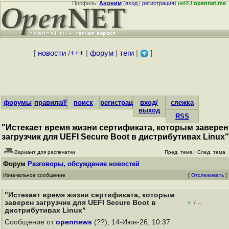
Профиль:
Аноним
(
вход
|
регистрация
)
неRU
opennet.me
[
новости
/
+++
|
форум
|
теги
|
]
форумы
правила/FAQ
поиск
регистрация
вход/
слежка
выход
RSS
"Истекает время жизни сертификата, которым заверен
загрузчик для UEFI Secure Boot в дистрибутивах Linux"
Вариант для распечатки
Пред. тема
|
След. тема
Форум
Разговоры, обсуждение новостей
Изначальное сообщение
[
Отслеживать
]
"Истекает время жизни сертификата, которым
заверен загрузчик для UEFI Secure Boot в
+
–
/
дистрибутивах Linux"
Сообщение от
opennews
(??), 14-Июн-26, 10:37