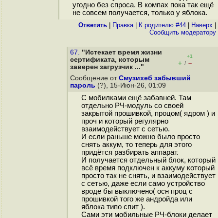
угодно без спроса. В компах пока так ещё
не совсем получается, только у яблока.
Ответить
|
Правка
|
К родителю #44
|
Наверх
|
Cообщить модератору
67.
"Истекает время жизни
+1
сертификата, которым
+
–
/
заверен загрузчик ..."
Сообщение от
Смузихеб забывший
пароль
(?), 15-Июн-26, 01:09
С мобилками ещё забавней. Там
отдельно РЧ-модуль со своей
закрытой прошивкой, процом( ядром ) и
проч и который регулярно
взаимодействует с сетью.
И если раньше можно было просто
снять аккум, то теперь для этого
придётся разбирать аппарат.
И получается отдельный блок, который
всё время подключен к аккуму который
просто так не снять, и взаимодействует
с сетью, даже если само устройство
вроде бы выключено( осн проц с
прошивкой того же андройда или
яблока типо спит ).
Сами эти мобильные РЧ-блоки делает