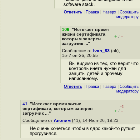
software stack.
Ответить
|
Правка
|
Наверх
|
Cообщить
модератору
106
.
"Истекает время
жизни сертификата,
+
–
/
которым заверен
загрузчик ..."
Сообщение от
Ivan_83
(ok),
15-Июн-26, 20:55
Вы видимо из тех, кто верит что
контроль инета нужен для
защиты детей и прочему
написанному.
Ответить
|
Правка
|
Наверх
|
Cообщить
модератору
41.
"Истекает время жизни
–2
сертификата, которым заверен
+
–
/
загрузчик ..."
Сообщение от
Аноним
(41), 14-Июн-26, 19:23
Не очень хочеться чтобы в ядро какой-то руткит
прогрузился.