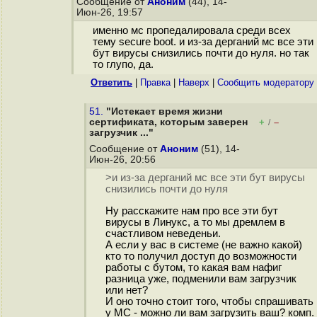
Сообщение от
Аноним
(44), 14-
Июн-26, 19:57
именно мс пропедалировала среди всех
тему secure boot. и из-за дерганий мс все эти
бут вирусы снизились почти до нуля. но так
то глупо, да.
Ответить
|
Правка
|
Наверх
|
Cообщить модератору
51.
"Истекает время жизни
сертификата, которым заверен
+
–
/
загрузчик ..."
Сообщение от
Аноним
(51), 14-
Июн-26, 20:56
>и из-за дерганий мс все эти бут вирусы
снизились почти до нуля
Ну расскажите нам про все эти бут
вирусы в Линукс, а то мы дремлем в
счастливом неведеньи.
А если у вас в системе (не важно какой)
кто то получил доступ до возможности
работы с бутом, то какая вам нафиг
разница уже, подменили вам загрузчик
или нет?
И оно точно стоит того, чтобы спрашивать
у МС - можно ли вам загрузить ваш? комп.