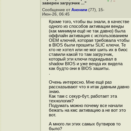
+
–
/
заверен загрузчик ..."
Сообщение от
Аноним
(77), 15-
Июн-26, 06:45
Кроме того, чтобы вы знали, в качестве
одного из способов активации венды
(как минимум ещё не так давно) была
оффлайн активация с использованием
OEM ключей, которая требовала чтобы
в BIOS были прошиты SLIC ключи. Те
кто не хотел или не мог шить их в биос
ставили какой то там загрузчик,
который эти ключи подкидывал в
shadow BIOS и уже венда их видела
как будто они в BIOS зашиты.
.
Очень интересно. Мне ещё раз
рассказывают что я итак давным давно
знаю.
Как там с секур-бут, работает эта
технология?
Подумать можно почему все начали
бежать на кмс активацию а не вот это
вот.
А много ли этих самых бутвиров то
было?