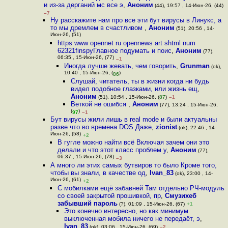
и из-за дерганий мс все э
,
Аноним
(44), 19:57 , 14-Июн-26, (44)
–7
Ну расскажите нам про все эти бут вирусы в Линукс, а
то мы дремлем в счастливом
,
Аноним
(51), 20:56 , 14-
Июн-26, (51)
https www opennet ru opennews art shtml num
62321finspyГлавное подумать и поис
,
Аноним
(77),
06:35 , 15-Июн-26, (77)
–1
Иногда лучше жевать, чем говорить
,
Grunman
(ok),
10:40 , 15-Июн-26, (
)
86
Слушай, читатель, ты в жизни когда ни будь
видел подобное глазками, или жизнь ещ
,
Аноним
(51), 10:54 , 15-Июн-26, (
87
)
–1
Веткой не ошибся
,
Аноним
(77), 13:24 , 15-Июн-26,
(
)
97
–1
Бут вирусы жили лишь в real mode и были актуальны
разве что во времена DOS Даже
,
zionist
(ok), 22:46 , 14-
Июн-26, (58)
+2
В гугле можно найти всё Включая зачем они это
делали и что этот класс проблем у
,
Аноним
(77),
06:37 , 15-Июн-26, (78)
–3
А много ли этих самых бутвиров то было Кроме того,
чтобы вы знали, в качестве од
,
Ivan_83
(ok), 23:00 , 14-
Июн-26, (61)
+2
С мобилками ещё забавней Там отдельно РЧ-модуль
со своей закрытой прошивкой, пр
,
Смузихеб
забывший пароль
(?), 01:09 , 15-Июн-26, (67)
+1
Это конечно интересно, но как минимум
выключенная мобила ничего не передаёт, э
,
Ivan_83
(ok), 03:06 , 15-Июн-26, (69)
–2