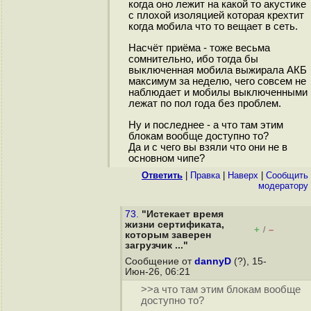
когда оно лежит на какой то акустике
с плохой изоляцией которая крехтит
когда мобила что то вещает в сеть.
Насчёт приёма - тоже весьма
сомнительно, ибо тогда бы
выключенная мобила выжирала АКБ
максимум за неделю, чего совсем не
наблюдает и мобилы выключенными
лежат по пол года без проблем.
Ну и последнее - а что там этим
блокам вообще доступно то?
Да и с чего вы взяли что они не в
основном чипе?
Ответить
|
Правка
|
Наверх
|
Cообщить
модератору
73.
"Истекает время
жизни сертификата,
+
–
/
которым заверен
загрузчик ..."
Сообщение от
dannyD
(?), 15-
Июн-26, 06:21
>>а что там этим блокам вообще
доступно то?