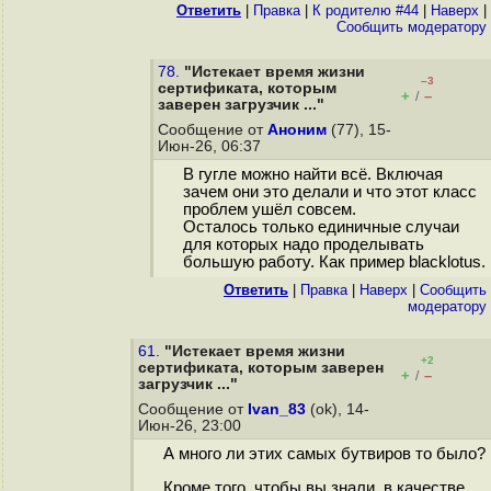
Ответить
|
Правка
|
К родителю #44
|
Наверх
|
Cообщить модератору
78.
"Истекает время жизни
–3
сертификата, которым
+
–
/
заверен загрузчик ..."
Сообщение от
Аноним
(77), 15-
Июн-26, 06:37
В гугле можно найти всё. Включая
зачем они это делали и что этот класс
проблем ушёл совсем.
Осталось только единичные случаи
для которых надо проделывать
большую работу. Как пример blacklotus.
Ответить
|
Правка
|
Наверх
|
Cообщить
модератору
61.
"Истекает время жизни
+2
сертификата, которым заверен
+
–
/
загрузчик ..."
Сообщение от
Ivan_83
(ok), 14-
Июн-26, 23:00
А много ли этих самых бутвиров то было?
Кроме того, чтобы вы знали, в качестве