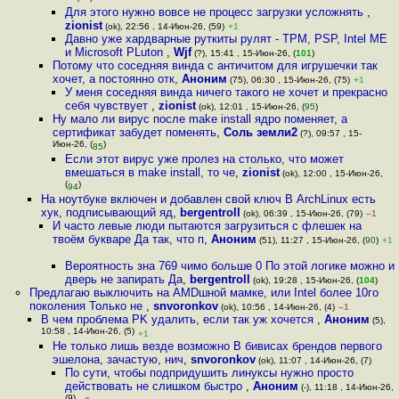
Для этого нужно вовсе не процесс загрузки усложнять
,
zionist
(ok), 22:56 , 14-Июн-26, (59)
+1
Давно уже хардварные руткиты рулят - TPM, PSP, Intel ME
и Microsoft PLuton
,
Wjf
(?), 15:41 , 15-Июн-26, (
101
)
Потому что соседняя винда с античитом для игрушечки так
хочет, а постоянно отк
,
Аноним
(75), 06:30 , 15-Июн-26, (75)
+1
У меня соседняя винда ничего такого не хочет и прекрасно
себя чувствует
,
zionist
(ok), 12:01 , 15-Июн-26, (
95
)
Ну мало ли вирус после make install ядро поменяет, а
сертификат забудет поменять
,
Соль земли2
(?), 09:57 , 15-
Июн-26, (
)
85
Если этот вирус уже пролез на столько, что может
вмешаться в make install, то че
,
zionist
(ok), 12:00 , 15-Июн-26,
(
)
94
На ноутбуке включен и добавлен свой ключ В ArchLinux есть
хук, подписывающий яд
,
bergentroll
(ok), 06:39 , 15-Июн-26, (79)
–1
И часто левые люди пытаются загрузиться с флешек на
твоём букваре Да так, что п
,
Аноним
(51), 11:27 , 15-Июн-26, (
90
)
+1
Вероятность зна 769 чимо больше 0 По этой логике можно и
дверь не запирать Да
,
bergentroll
(ok), 19:28 , 15-Июн-26, (
104
)
Предлагаю выключить на AMDшной мамке, или Intel более 10го
поколения Только не
,
snvoronkov
(ok), 10:56 , 14-Июн-26, (4)
–1
В чем проблема PK удалить, если так уж хочется
,
Аноним
(5),
10:58 , 14-Июн-26, (5)
+1
Не только лишь везде возможно В бивисах брендов первого
эшелона, зачастую, нич
,
snvoronkov
(ok), 11:07 , 14-Июн-26, (7)
По сути, чтобы подпридушить линуксы нужно просто
действовать не слишком быстро
,
Аноним
(-), 11:18 , 14-Июн-26,