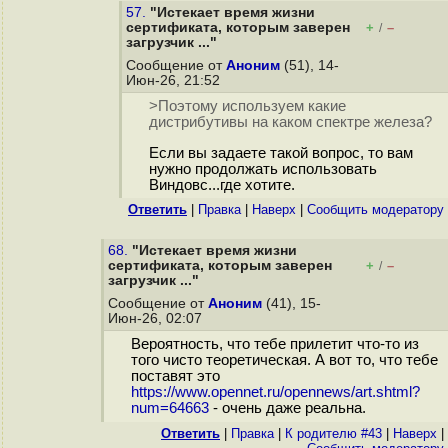
57.
"Истекает время жизни
сертификата, которым заверен
+
–
/
загрузчик ..."
Сообщение от
Аноним
(51), 14-
Июн-26, 21:52
>Поэтому используем какие
дистрибутивы на каком спектре железа?
Если вы задаете такой вопрос, то вам
нужно продолжать использовать
Виндовс...где хотите.
Ответить
|
Правка
|
Наверх
|
Cообщить модератору
68.
"Истекает время жизни
сертификата, которым заверен
+
–
/
загрузчик ..."
Сообщение от
Аноним
(41), 15-
Июн-26, 02:07
Вероятность, что тебе прилетит что-то из
того чисто теоретическая. А вот то, что тебе
поставят это
https://www.opennet.ru/opennews/art.shtml?
num=64663
- очень даже реальна.
Ответить
|
Правка
|
К родителю #43
|
Наверх
|