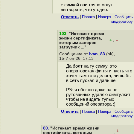
с симкой они точно могут
вытворять, что угодно.
Ответить
|
Правка
|
Наверх
|
Cообщить
модератору
103
.
"Истекает время
жизни сертификата,
+
–
/
которым заверен
загрузчик ..."
Сообщение от
Ivan_83
(ok),
15-Июн-26, 17:13
Да болт на ту симку, это
операторская фигня и пусть что
хочет там то и делает, лишь бы
в сеть пускал и дальше.
PS: я обычно даже на не
рутованных удаляю симтулкит
чтобы не видеть тупых
сообщений оператора :)
Ответить
|
Правка
|
Наверх
|
Cообщить
модератору
80.
"Истекает время жизни
–1
сертификата, которым