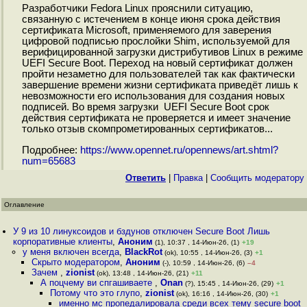
Разработчики Fedora Linux прояснили ситуацию,
связанную с истечением в конце июня срока действия
сертификата Microsoft, применяемого для заверения
цифровой подписью прослойки Shim, используемой для
верифицированной загрузки дистрибутивов Linux в режиме
UEFI Secure Boot. Переход на новый сертификат должен
пройти незаметно для пользователей так как фактически
завершение времени жизни сертификата приведёт лишь к
невозможности его использования для создания новых
подписей. Во время загрузки UEFI Secure Boot срок
действия сертификата не проверяется и имеет значение
только отзыв скомпрометированных сертификатов...
Подробнее:
https://www.opennet.ru/opennews/art.shtml?
num=65683
Ответить
|
Правка
|
Cообщить модератору
Оглавление
У 9 из 10 линуксоидов и бздунов отключен Secure Boot Лишь
корпоративные клиенты
,
Аноним
(1), 10:37 , 14-Июн-26, (1)
+19
у меня включен всегда
,
BlackRot
(ok), 10:55 , 14-Июн-26, (3)
+1
Скрыто модератором
,
Аноним
(-), 10:59 , 14-Июн-26, (6)
–4
Зачем
,
zionist
(ok), 13:48 , 14-Июн-26, (21)
+11
А поцчему ви спгашиваете
,
Onan
(?), 15:45 , 14-Июн-26, (29)
+1
Потому что это глупо
,
zionist
(ok), 16:16 , 14-Июн-26, (30)
+1
именно мс пропедалировала среди всех тему secure boot