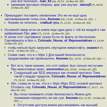
уже всё полочено-
,
Ivan_83
(ok), 23:10 , 14-Июн-26, (65)
занимаем круговую оборону, враг уже внутри
,
dannyD
(?), 06:55 ,
15-Июн-26, (82)
Принуждают поставить обновление Это же не ещё одна
запланированная точка отка
,
Аноним
(16), 12:09 , 14-Июн-26, (16)
–1
Аноним не читатель
,
слабый гусь
(?), 21:02 , 14-Июн-26, (52)
Основной гимор если на компе еще один диск с той же виндой и там
шифрование Про
,
psv
(??), 13:18 , 14-Июн-26, (20)
И зачем этот сертификат нужен Если по факту он бесполезен
Сертификаты в bios о
,
Colorado_House_of_Representatives
(?), 13:49 ,
14-Июн-26, (22)
чтобы нельзя было загрузить неугодное микрософту
,
онанист
(?),
14:31 , 14-Июн-26, (25)
+1
Схема таже, что и с https 1 Для вашей безопасности,
продавливаем как промышленн
,
Аноним
(51), 14:53 , 14-Июн-26, (26)
+1
Вот есть такое мнение, что этот наброс был сильно неслучаен
Про межсетевые прокс
,
snvoronkov
(ok), 15:06 , 14-Июн-26, (28)
Следующий шаг 8211 мяуканье как сетевой протокол Тоже
такой стандарт предлож
,
Colorado_House_of_Representatives
(?), 16:18 , 14-Июн-26, (32)
Нет, схема не та же, что и с https Https 8211 сетевой протокол
Отозвать сер
,
Colorado_House_of_Representatives
(?), 16:17 , 14-
Июн-26, (31)
Вы точно понимаете слово безопасность Можно для
понимания определить ее как сум
,
Аноним
(51), 21:05 , 14-Июн-26,
(53)
–1
Отсутствие доступа можно рассматривать как высший