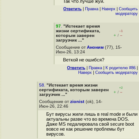
Так что лучше жуй.
Ответить
|
Правка
|
Наверх
|
Cообщить
модератору
97
.
"Истекает время
жизни сертификата,
–1
+
–
которым заверен
/
загрузчик ..."
Сообщение от
Аноним
(77), 15-
Июн-26, 13:24
Веткой не ошибся?
Ответить
|
Правка
|
К родителю #86
|
Наверх
|
Cообщить модератору
58.
"Истекает время жизни
+2
сертификата, которым заверен
+
–
/
загрузчик ..."
Сообщение от
zionist
(ok), 14-
Июн-26, 22:46
Бут вирусы жили лишь в real mode и были
актуальны разве что во времена DOS.
Даже MS педалировала свой secure boot
вовсе не как решение проблемы бут
вирусов.