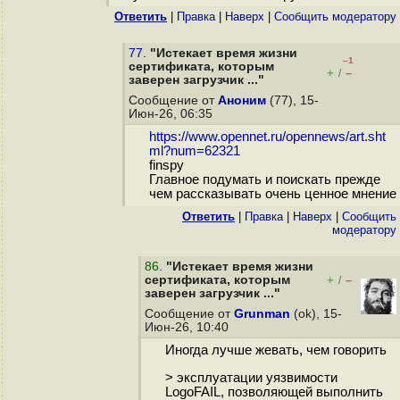
Ответить
|
Правка
|
Наверх
|
Cообщить модератору
77.
"Истекает время жизни
–1
сертификата, которым
+
–
/
заверен загрузчик ..."
Сообщение от
Аноним
(77), 15-
Июн-26, 06:35
https://www.opennet.ru/opennews/art.sht
ml?num=62321
finspy
Главное подумать и поискать прежде
чем рассказывать очень ценное мнение
Ответить
|
Правка
|
Наверх
|
Cообщить
модератору
86
.
"Истекает время жизни
сертификата, которым
+
–
/
заверен загрузчик ..."
Сообщение от
Grunman
(ok), 15-
Июн-26, 10:40
Иногда лучше жевать, чем говорить
> эксплуатации уязвимости
LogoFAIL, позволяющей выполнить