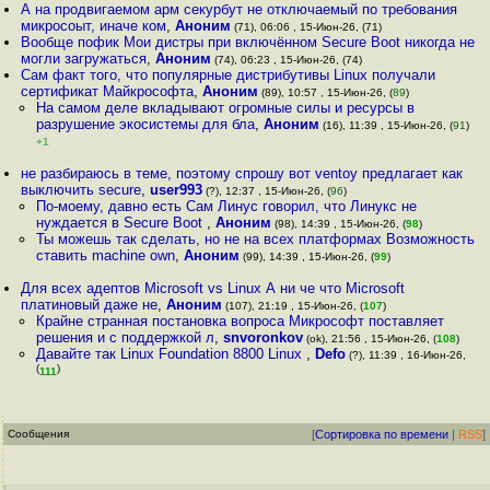
А на продвигаемом арм секурбут не отключаемый по требования
микросоыт, иначе ком
,
Аноним
(71), 06:06 , 15-Июн-26, (71)
Вообще пофик Мои дистры при включённом Secure Boot никогда не
могли загружаться
,
Аноним
(74), 06:23 , 15-Июн-26, (74)
Сам факт того, что популярные дистрибутивы Linux получали
сертификат Майкрософта
,
Аноним
(89), 10:57 , 15-Июн-26, (
89
)
На самом деле вкладывают огромные силы и ресурсы в
paзpyшение экосистемы для бла
,
Аноним
(16), 11:39 , 15-Июн-26, (
91
)
+1
не разбираюсь в теме, поэтому спрошу вот ventoy предлагает как
выключить secure
,
user993
(?), 12:37 , 15-Июн-26, (
96
)
По-моему, давно есть Сам Линус говорил, что Линукс не
нуждается в Secure Boot
,
Аноним
(98), 14:39 , 15-Июн-26, (
98
)
Ты можешь так сделать, но не на всех платформах Возможность
ставить machine own
,
Аноним
(99), 14:39 , 15-Июн-26, (
99
)
Для всех адептов Microsoft vs Linux А ни че что Microsoft
платиновый даже не
,
Аноним
(107), 21:19 , 15-Июн-26, (
107
)
Крайне странная постановка вопроса Микрософт поставляет
решения и с поддержкой л
,
snvoronkov
(ok), 21:56 , 15-Июн-26, (
108
)
Давайте так Linux Foundation 8800 Linux
,
Defo
(?), 11:39 , 16-Июн-26,
(
)
111
Сообщения
[
Сортировка по времени
|
RSS
]