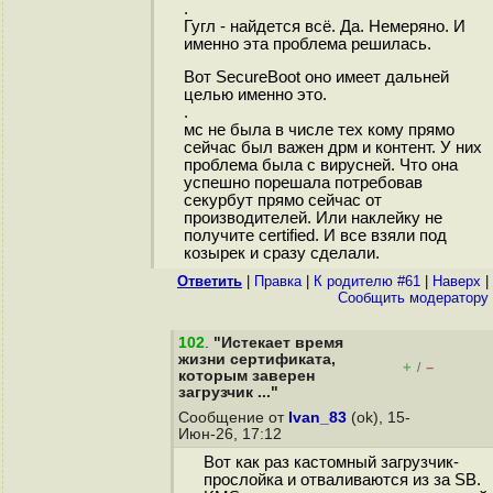
.
Гугл - найдется всё. Да. Немеряно. И
именно эта проблема решилась.
Вот SecureBoot оно имеет дальней
целью именно это.
.
мс не была в числе тех кому прямо
сейчас был важен дрм и контент. У них
проблема была с вирусней. Что она
успешно порешала потребовав
секурбут прямо сейчас от
производителей. Или наклейку не
получите certified. И все взяли под
козырек и сразу сделали.
Ответить
|
Правка
|
К родителю #61
|
Наверх
|
Cообщить модератору
102
.
"Истекает время
жизни сертификата,
+
–
/
которым заверен
загрузчик ..."
Сообщение от
Ivan_83
(ok), 15-
Июн-26, 17:12
Вот как раз кастомный загрузчик-
прослойка и отваливаются из за SB.