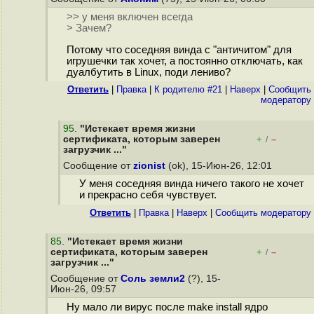
>> у меня включен всегда
> Зачем?
Потому что соседняя винда с "античитом" для
игрушечки так хочет, а постоянно отключать, как
дуалбутить в Linux, поди лениво?
Ответить
|
Правка
|
К родителю #21
|
Наверх
|
Cообщить
модератору
95
.
"Истекает время жизни
сертификата, которым заверен
+
–
/
загрузчик ..."
Сообщение от
zionist
(ok), 15-Июн-26, 12:01
У меня соседняя винда ничего такого не хочет
и прекрасно себя чувствует.
Ответить
|
Правка
|
Наверх
|
Cообщить модератору
85
.
"Истекает время жизни
сертификата, которым заверен
+
–
/
загрузчик ..."
Сообщение от
Соль земли2
(?), 15-
Июн-26, 09:57
Ну мало ли вирус после make install ядро