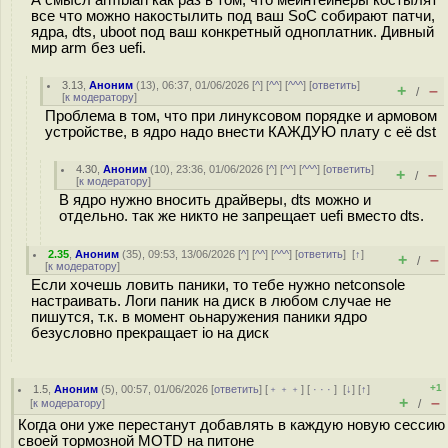
все что можно накостылить под ваш SoC собирают патчи,
ядра, dts, uboot под ваш конкретный одноплатник. Дивный
мир arm без uefi.
3.13
,
Аноним
(
13
), 06:37, 01/06/2026 [
^
] [
^^
] [
^^^
] [
ответить
]
+
–
/
[
к модератору
]
Проблема в том, что при линуксовом порядке и армовом
устройстве, в ядро надо внести КАЖДУЮ плату с её dst
4.30
,
Аноним
(
10
), 23:36, 01/06/2026 [
^
] [
^^
] [
^^^
] [
ответить
]
+
–
/
[
к модератору
]
В ядро нужно вносить драйверы, dts можно и
отдельно. так же никто не запрещает uefi вместо dts.
2.35
,
Аноним
(
35
), 09:53, 13/06/2026 [
^
] [
^^
] [
^^^
] [
ответить
]
[
↑
]
+
–
/
[
к модератору
]
Если хочешь ловить паники, то тебе нужно netconsole
настраивать. Логи паник на диск в любом случае не
пишутся, т.к. в момент оьнаружения паники ядро
безусловно прекращает io на диск
+1
1.5
,
Аноним
(
5
), 00:57, 01/06/2026 [
ответить
] [
﹢﹢﹢
] [
· · ·
]
[
↓
] [
↑
]
+
–
[
к модератору
]
/
Когда они уже перестанут добавлять в каждую новую сессию
своей тормозной MOTD на питоне