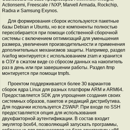
Actionsemi, Freescale / NXP, Marvell Armada, Rockchip,
Radxa и Samsung Exynos.
Для формирования сборок используются пакетные
базы Debian и Ubuntu, но все компоненты полностью
пересобирается при помощи собственной сборочной
системы с включением оптимизаций для уменьшения
размера, увеличения производительности и применения
дополнительных механизмов защиты. Например, раздел
/var/log монтируется с использованием zram и хранится
в ОЗУ в сжатом виде со сбросом данных на накопитель
раз в день или при завершении работы. Раздел /tmp
монтируется при помощи tmpfs.
Проектом поддерживается более 30 вариантов
сборок ядра Linux для разных платформ ARM и ARM64.
Предоставляется SDK для упрощения создания своих
системных образов, пакетов и редакций дистрибутива.
Для подкачки используется ZSWAP. При входе по SSH
предоставляется опция для использования
двухфакторной аутентификации. В состав входит
эмулятор box64, позволяющий запускать программы,