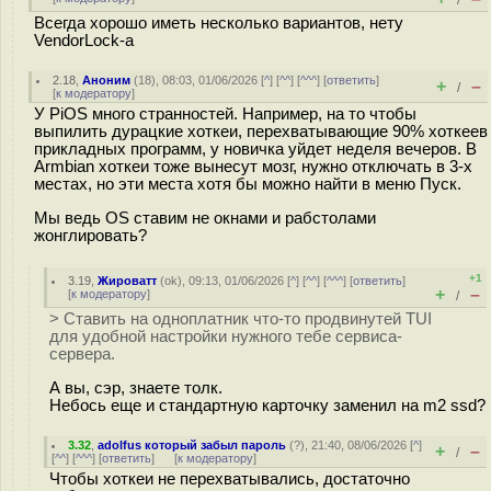
/
Всегда хорошо иметь несколько вариантов, нету
VendorLock-а
2.18
,
Аноним
(
18
), 08:03, 01/06/2026 [
^
] [
^^
] [
^^^
] [
ответить
]
+
–
/
[
к модератору
]
У PiOS много странностей. Например, на то чтобы
выпилить дурацкие хоткеи, перехватывающие 90% хоткеев
прикладных программ, у новичка уйдет неделя вечеров. В
Armbian хоткеи тоже вынесут мозг, нужно отключать в 3-х
местах, но эти места хотя бы можно найти в меню Пуск.
Мы ведь OS ставим не окнами и рабстолами
жонглировать?
+1
3.19
,
Жироватт
(
ok
), 09:13, 01/06/2026 [
^
] [
^^
] [
^^^
] [
ответить
]
+
–
[
к модератору
]
/
> Ставить на одноплатник что-то продвинутей TUI
для удобной настройки нужного тебе сервиса-
сервера.
А вы, сэр, знаете толк.
Небось еще и стандартную карточку заменил на m2 ssd?
3.32
,
adolfus который забыл пароль
(
?
), 21:40, 08/06/2026 [
^
]
+
–
/
[
^^
] [
^^^
] [
ответить
]
[
к модератору
]
Чтобы хоткеи не перехватывались, достаточно