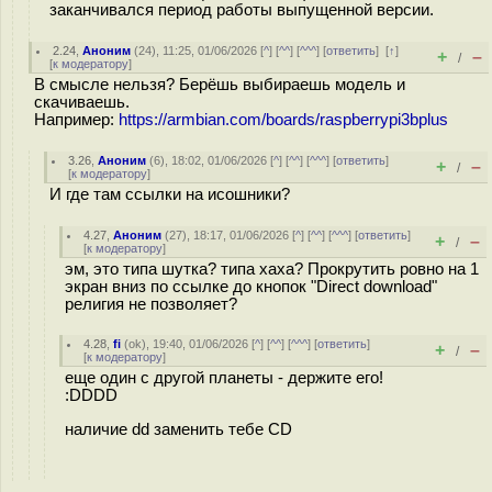
заканчивался период работы выпущенной версии.
2.24
,
Аноним
(
24
), 11:25, 01/06/2026 [
^
] [
^^
] [
^^^
] [
ответить
]
[
↑
]
+
–
/
[
к модератору
]
В смысле нельзя? Берёшь выбираешь модель и
скачиваешь.
Например:
https://armbian.com/boards/raspberrypi3bplus
3.26
,
Аноним
(
6
), 18:02, 01/06/2026 [
^
] [
^^
] [
^^^
] [
ответить
]
+
–
/
[
к модератору
]
И где там ссылки на исошники?
4.27
,
Аноним
(
27
), 18:17, 01/06/2026 [
^
] [
^^
] [
^^^
] [
ответить
]
+
–
/
[
к модератору
]
эм, это типа шутка? типа хаха? Прокрутить ровно на 1
экран вниз по ссылке до кнопок "Direct download"
религия не позволяет?
4.28
,
fi
(
ok
), 19:40, 01/06/2026 [
^
] [
^^
] [
^^^
] [
ответить
]
+
–
/
[
к модератору
]
еще один с другой планеты - держите его!
:DDDD
наличие dd заменить тебе CD