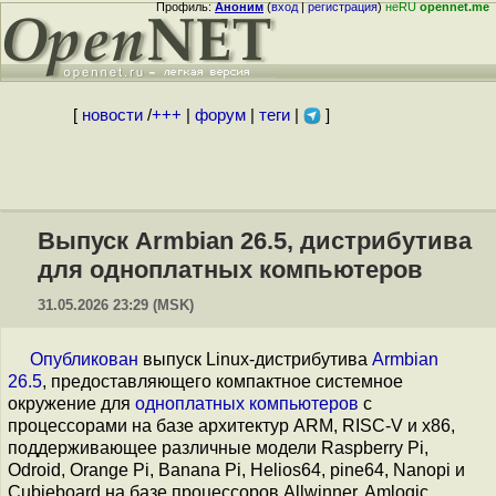
Профиль:
Аноним
(
вход
|
регистрация
)
неRU
opennet.me
[
новости
/
+++
|
форум
|
теги
|
]
Выпуск Armbian 26.5, дистрибутива
для одноплатных компьютеров
31.05.2026 23:29 (MSK)
Опубликован
выпуск Linux-дистрибутива
Armbian
26.5
, предоставляющего компактное системное
окружение для
одноплатных компьютеров
с
процессорами на базе архитектур ARM, RISC-V и x86,
поддерживающее различные модели Raspberry Pi,
Odroid, Orange Pi, Banana Pi, Helios64, pine64, Nanopi и
Cubieboard на базе процессоров Allwinner, Amlogic,