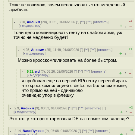
Тоже не понимаю, зачем использовать этот медленный
армбиан.
–2
3.20
,
Аноним
(
20
), 09:21, 01/06/2026 [
^
] [
^^
] [
^^^
] [
ответить
]
+
–
[
к модератору
]
/
Толи дело компилировать генту на слабом арме, уж
точно не медленно будет!
+1
4.25
,
Аноним
(
25
), 11:49, 01/06/2026 [
^
] [
^^
] [
^^^
] [
ответить
]
+
–
[
к модератору
]
/
Можно кросскомпилировать на более быстром.
5.31
,
wd
(
?
), 03:26, 02/06/2026 [
^
] [
^^
] [
^^^
] [
ответить
]
+
–
/
[
к модератору
]
я пробовал еще на первой RPi генту пересобирать
что кросскомпиляцией с distcc на большом компе,
что прямо на ней - одинаково
очевидно упор в флешку
+2
2.9
,
Аноним
(
9
), 03:33, 01/06/2026 [
^
] [
^^
] [
^^^
] [
ответить
]
[
↑
]
+
–
[
к модератору
]
/
Это тот, у которого тормозная DE на тормозном вяленде?
+3
2.14
,
Вася Пупкин
(
?
), 07:08, 01/06/2026 [
^
] [
^^
] [
^^^
] [
ответить
]
+
–
[
к модератору
]