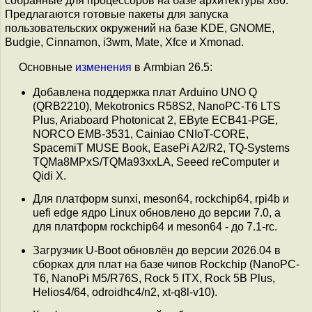
собранные для процессоров на базе архитектуры x86.
Предлагаются готовые пакеты для запуска
пользовательских окружений на базе KDE, GNOME,
Budgie, Cinnamon, i3wm, Mate, Xfce и Xmonad.
Основные
изменения
в Armbian 26.5:
Добавлена поддержка плат Arduino UNO Q
(QRB2210), Mekotronics R58S2, NanoPC-T6 LTS
Plus, Ariaboard Photonicat 2, EByte ECB41-PGE,
NORCO EMB-3531, Cainiao CNIoT-CORE,
SpacemiT MUSE Book, EasePi A2/R2, TQ-Systems
TQMa8MPxS/TQMa93xxLA, Seeed reComputer и
Qidi X.
Для платформ sunxi, meson64, rockchip64, rpi4b и
uefi edge ядро Linux обновлено до версии 7.0, а
для платформ rockchip64 и meson64 - до 7.1-rc.
Загрузчик U-Boot обновлён до версии 2026.04 в
сборках для плат на базе чипов Rockchip (NanoPC-
T6, NanoPi M5/R76S, Rock 5 ITX, Rock 5B Plus,
Helios4/64, odroidhc4/n2, xt-q8l-v10).