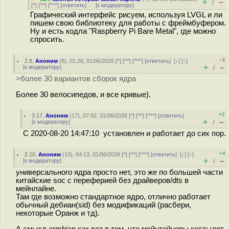
+
–
/
[
^
] [
^^
] [
^^^
] [
ответить
]
[
к модератору
]
Графический интерфейс рисуем, используя LVGL и ли
пишем свою библиотеку для работы с фреймбуфером.
Ну и есть кодла "Raspberry Pi Bare Metal", где можно
спросить.
–1
2.8
,
Аноним
(
8
), 01:26, 01/06/2026 [
^
] [
^^
] [
^^^
] [
ответить
]
[
↓
] [
↑
]
+
–
[
к модератору
]
/
>более 30 вариантов сборок ядра
Более 30 велосипедов, и все кривые).
+2
3.17
,
Аноним
(
17
), 07:52, 01/06/2026 [
^
] [
^^
] [
^^^
] [
ответить
]
+
–
[
к модератору
]
/
С 2020-08-20 14:47:10 установлен и работает до сих пор.
+4
2.10
,
Аноним
(
10
), 04:13, 01/06/2026 [
^
] [
^^
] [
^^^
] [
ответить
]
[
↓
] [
↑
]
+
–
[
к модератору
]
/
универсального ядра просто нет, это же по большей части
китайские soc с переферией без драйверов/dts в
мейнлайне.
Там где возможно стандартное ядро, отлично работает
обычный дебиан(sid) без модификаций (расбери,
некоторые Оранж и тд).
А смысл armbian как раз в том, что мейнтейнеры костылят