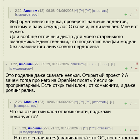
–1
2.12
,
Аноним
(
12
), 06:08, 01/06/2026 [
^
] [
^^
] [
^^^
] [
ответить
]
+
–
[
к модератору
]
/
Информативная штучка, проверяет наличин апдейтов,
поэтому и пару секунд лаг. Отключи, если мешает. Мне вот
нужно.
Да и вообще отличный дистр для моего старенького
амлоджика. Единственный, что подхватил вайфай модуль
без знаменитого линуксового пердолинга
–9
1.22
,
Аноним
(
22
), 09:29, 01/06/2026 [
ответить
] [
﹢﹢﹢
] [
· · ·
]
[
↑
]
+
–
[
к модератору
]
/
Это поделие даже скачать нельзя. Открытый проект ? А
зачем тогда про него на OpenNet писать ? если он
проприетарный. Есть открытый клон , от комьюнити, и даже
ролинг релиз.
2.23
,
Аноним
(
23
), 10:06, 01/06/2026 [
^
] [
^^
] [
^^^
] [
ответить
]
[
↓
]
+
–
/
[
к модератору
]
Что за открытый клон от комьюнити, подскажи
пожалуйста?
3.29
,
Аноним
(
22
), 21:32, 01/06/2026 [
^
] [
^^
] [
^^^
] [
ответить
]
+
–
/
[
к модератору
]
На него сваливатся(сваливалась) эта ОС, после того как