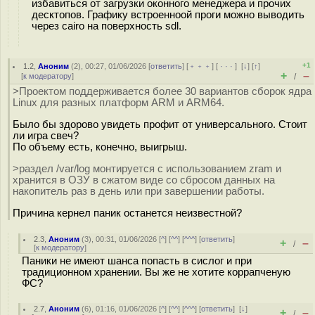
избавиться от загрузки оконного менеджера и прочих
десктопов. Графику встроенноой проги можно выводить
через cairo на поверхность sdl.
+1
1.2
,
Аноним
(
2
), 00:27, 01/06/2026 [
ответить
] [
﹢﹢﹢
] [
· · ·
]
[
↓
] [
↑
]
+
–
[
к модератору
]
/
>Проектом поддерживается более 30 вариантов сборок ядра
Linux для разных платформ ARM и ARM64.
Было бы здорово увидеть профит от универсального. Стоит
ли игра свеч?
По объему есть, конечно, выигрыш.
>раздел /var/log монтируется с использованием zram и
хранится в ОЗУ в сжатом виде со сбросом данных на
накопитель раз в день или при завершении работы.
Причина кернел паник останется неизвестной?
2.3
,
Аноним
(
3
), 00:31, 01/06/2026 [
^
] [
^^
] [
^^^
] [
ответить
]
+
–
/
[
к модератору
]
Паники не имеют шанса попасть в сислог и при
традиционном хранении. Вы же не хотите коррапченую
ФС?
2.7
,
Аноним
(
6
), 01:16, 01/06/2026 [
^
] [
^^
] [
^^^
] [
ответить
]
[
↓
]
+
–
/