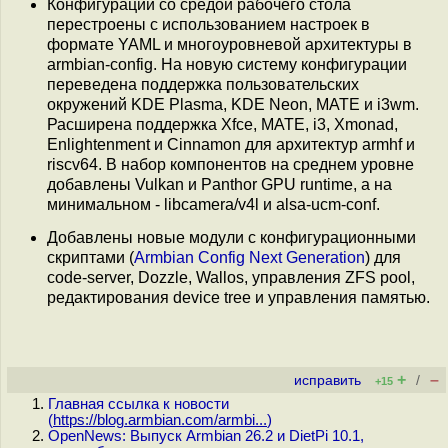
Конфигурации со средой рабочего стола
перестроены с использованием настроек в
формате YAML и многоуровневой архитектуры в
armbian-config. На новую систему конфигурации
переведена поддержка пользовательских
окружений KDE Plasma, KDE Neon, MATE и i3wm.
Расширена поддержка Xfce, MATE, i3, Xmonad,
Enlightenment и Cinnamon для архитектур armhf и
riscv64. В набор компонентов на среднем уровне
добавлены Vulkan и Panthor GPU runtime, а на
минимальном - libcamera/v4l и alsa-ucm-conf.
Добавлены новые модули с конфигурационными
скриптами (
Armbian Config Next Generation
) для
code-server, Dozzle, Wallos, управления ZFS pool,
редактирования device tree и управления памятью.
+
–
исправить
/
+15
Главная ссылка к новости
(
https://blog.armbian.com/armbi...
)
OpenNews: Выпуск Armbian 26.2 и DietPi 10.1,