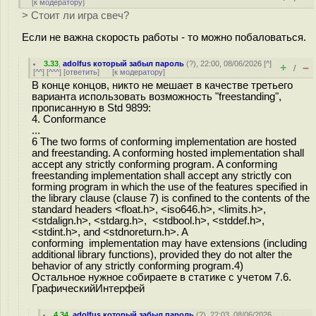
[
к модератору
]
> Стоит ли игра свеч?
Если не важна скорость работы - то можно побаловаться.
3.33
,
adolfus который забыл пароль
(
?
), 22:00, 08/06/2026 [
^
]
+
–
/
[
^^
] [
^^^
] [
ответить
]
[
к модератору
]
В конце концов, никто не мешает в качестве третьего
варианта использовать возможность "freestanding",
прописанную в Std 9899:
4. Conformance
...
6 The two forms of conforming implementation are hosted
and freestanding. A conforming hosted implementation shall
accept any strictly conforming program. A conforming
freestanding implementation shall accept any strictly con
forming program in which the use of the features specified in
the library clause (clause 7) is confined to the contents of the
standard headers <float.h>, <iso646.h>, <limits.h>,
<stdalign.h>, <stdarg.h>, <stdbool.h>, <stddef.h>,
<stdint.h>, and <stdnoreturn.h>. A
conforming implementation may have extensions (including
additional library functions), provided they do not alter the
behavior of any strictly conforming program.4)
Остальное нужное собираете в статике с учетом 7.6.
ГрафическийИнтерфей
4.34
,
adolfus который забыл пароль
(
?
), 22:03, 08/06/2026