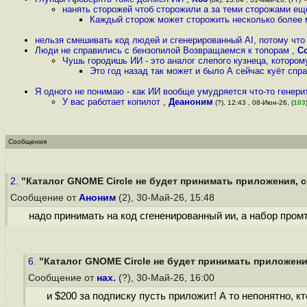
нанять сторожей чтоб сторожили а за теми сторожами ещ
Каждый сторож может сторожить несколько более 
нельзя смешивать код людей и сгенерированный AI, потому что 
Люди не справились с бензопилой Возвращаемся к топорам
,
С
Чушь городишь ИИ - это аналог слепого кузнеца, котором
Это год назад так может и было А сейчас куёт спр
Я одного не понимаю - как ИИ вообще умудряется что-то генер
У вас работает копилот
,
Деаноним
(?), 12:43 , 08-Июн-26, (
103
Сообщения
2.
"Каталог GNOME Circle не будет принимать приложения, с
Сообщение от
Аноним
(2), 30-Май-26, 15:48
надо принимать на код сгененированный ии, а набор промт
6.
"Каталог GNOME Circle не будет принимать приложения
Сообщение от
нах.
(?), 30-Май-26, 16:00
и $200 за подписку пусть приложит! А то непонятно, кт