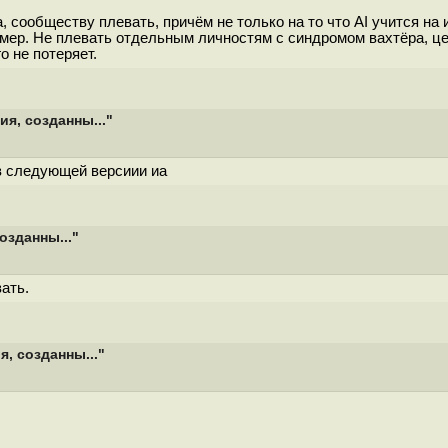
сообществу плевать, причём не только на то что AI учится на и
ример. Не плевать отдельным личностям с синдромом вахтёра, ц
о не потеряет.
я, созданны..."
 в следующей версиии иа
озданны..."
ать.
, созданны..."