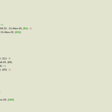
+1
 08:32 , 01-Июн-26, (
91
)
–1
, 01-Июн-26, (
101
)
, (11)
–2
ай-26, (66)
4)
+1
, (55)
–1
2
юн-26, (
100
)