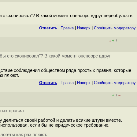
его скопировал"? В какой момент опенсорс вдруг переобулся в
Ответить
|
Правка
|
Наверх
|
Cообщить модератору
+
–
/
–1
 бы его скопировал"? В какой момент опенсорс вдруг
ледствие соблюдения обществом ряда простых правил, которые
аз плюют.
Ответить
|
Правка
|
Наверх
|
Cообщить модератору
+
–
/
стых правил
у делиться своей работой и делать всякие штуки вместе.
не использовал, если бы не юридическое требование.
логеты как раз плюют.