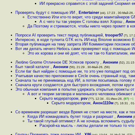
ИИ прекрасно справится с этой задачей Скормил е
Проверять будут с помощью ИИ
,
Entertainer
(ok), 17:23 , 30-Май-26, 
Естественно Или кто-то верит, что среди маинтайнеров G
А с чего ты так уверен С головы взял Хорош
,
Ано
Да Поэтому и стремаются, чтобы никто через промпт в ко
Попроси AI проверить текст перед публикацией
,
trooper97
(?), 17:
Интересно, в коде тулкита GTK есть ИИ-код Вполне возможно Ес
Вторая публикация на тему запрета ИИ Комментарии похожие о
Вот им делать нечего Небось сами проверяют код с помощью 
Это их корова и они её доят, что не так-то Капитализм, 
Люблю Gnome Отличное DE Успехов проекту
,
Аноним
(52), 21:15
Был такой каталог
,
Аноним
(56), 21:29 , 30-Май-26, (56)
Если баг был найден с помощью ии, то это уже попадает под о
Учитывая качество приложении в Circle очень странный ход, та
Сначала ты не принимаешь код ИИ, а потом посыпаешь голову 
Сначала круги создаются для быстрого вхождения, потом круги 
Это обычная компания в попытке удержать открытые проекты от
А вот и теории заговора и маленького человека обижают 
Скрыто модератором
,
psv
(??), 12:34 , 01-Июн-26, (
97
)
+1
Скрыто модератором
,
Анон1110м
(?), 16:31 , 01
Со временем разрешат везде Время не стоит на месте, как и т
Когда ИИ командовать булет тогда и разрешат
,
Аноним
(
Ты такой глупый оптимист А не хочешь вспомнить судьбу
Раскрой-ка мысль - лиспы делали не только то что
Глупцы Проверять тоже должен ИИ
,
X86
(ok), 13:04 , 31-Май-26, (77)