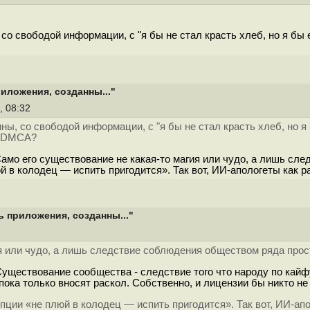
со свободой информации, с "я бы не стал красть хлеб, но я бы 
иложения, созданны..."
, 08:32
ы, со свободой информации, с "я бы не стал красть хлеб, но я
? DMCA?
Само его существование не какая-то магия или чудо, а лишь с
 в колодец — испить пригодится». Так вот, ИИ-апологеты как р
ь приложения, созданны..."
ия или чудо, а лишь следствие соблюдения обществом ряда про
 Существование сообщества - следствие того что народу по кайф
y пока только вносят раскол. Собственно, и лицензии бы никто 
ции «не плюй в колодец — испить пригодится». Так вот, ИИ-апо