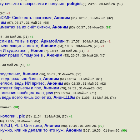
му письмо с вопросами и получил
,
pofigist
(?), 23:58 , 30-Май-26, (59)
(20)
–1
NOME Circle есть программ
,
Аноним
(35), 18:17 , 30-Май-26, (32)
ним
(67), 06:17 , 31-Май-26, (68)
мментах за их счёт биткои
,
Аноним
(85), 00:57 , 01-Июн-26, (
88
)
26 , 30-Май-26, (21)
+1
ли да, то вы в курс
,
Аркагоблин
(?), 17:57 , 30-Май-26, (26)
–1
бъект защиты плох х
,
Аноним
(34), 18:02 , 30-Май-26, (28)
–1
Ии И кудахтают
,
Нонон
(?), 18:15 , 30-Май-26, (31)
–2
имеют право К тому же в
,
Аноним
(45), 20:07 , 30-Май-26, (45)
 , 30-Май-26, (52)
+2
пределение
,
Аноним
(56), 00:02 , 31-Май-26, (60)
м ведь реально больш
,
Аноним
(61), 00:14 , 31-Май-26, (61)
пеплом, ведь ИИ притес
,
Аноним
(63), 02:35 , 31-Май-26, (62)
ставят барьеры и пре
,
Аноним
(70), 09:52 , 31-Май-26, (70)
 влияния сообщества п
,
psv
(??), 09:54 , 31-Май-26, (71)
а ведь всего лишь хочет из
,
Анон1110м
(?), 11:05 , 31-Май-26, (74)
-Июн-26, (
98
)
ехнологии
,
pic
(??), 11:54 , 31-Май-26, (75)
+1
84), 17:55 , 31-Май-26, (84)
 ЛИСП, PL 1 Они тоже
,
Аноним
(96), 10:40 , 01-Июн-26, (
96
)
 нужно, или не делали то что нуж
,
Аноним
(101), 16:59 , 01-Июн-26, (
99
)
–1