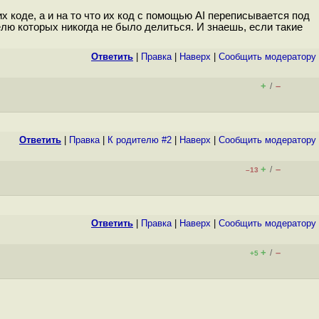
х коде, а и на то что их код с помощью AI переписывается под
елю которых никогда не было делиться. И знаешь, если такие
Ответить
|
Правка
|
Наверх
|
Cообщить модератору
+
–
/
Ответить
|
Правка
|
К родителю #2
|
Наверх
|
Cообщить модератору
+
–
/
–13
Ответить
|
Правка
|
Наверх
|
Cообщить модератору
+
–
/
+5