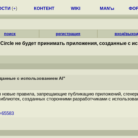
ОСТИ
(
+
)
КОНТЕНТ
WIKI
MAN'ы
ФО
поиск
регистрация
вход/выхо
Circle не будет принимать приложения, созданные с и
зданные с использованием AI"
л новые правила, запрещающие публикацию приложений, сгенер
иблиотек, созданных сторонними разработчиками с использов
m=65583