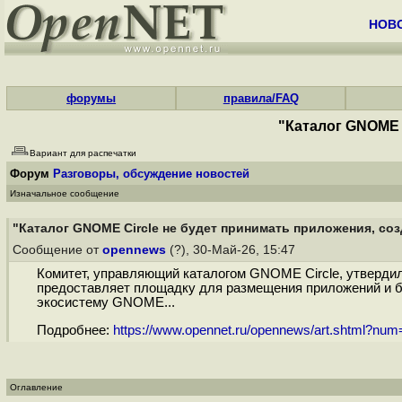
НОВ
форумы
правила/FAQ
"Каталог GNOME 
Вариант для распечатки
Форум
Разговоры, обсуждение новостей
Изначальное сообщение
"Каталог GNOME Circle не будет принимать приложения, со
Сообщение от
opennews
(?), 30-Май-26, 15:47
Комитет, управляющий каталогом GNOME Circle, утверди
предоставляет площадку для размещения приложений и б
экосистему GNOME...
Подробнее:
https://www.opennet.ru/opennews/art.shtml?nu
Оглавление