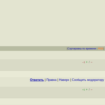
[
Сортировка по времени
|
RSS
]
+
–
/
–1
Ответить
|
Правка
|
Наверх
|
Cообщить модератору
+
–
/
+1