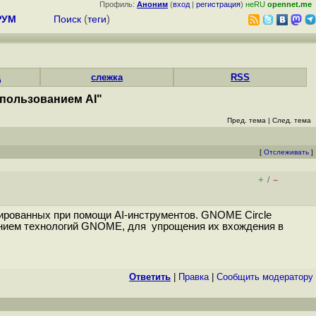
Профиль:
Аноним
(
вход
|
регистрация
)
неRU
opennet.me
РУМ
Поиск
(
теги
)
д
слежка
RSS
спользованием AI"
Пред. тема
|
След. тема
[
Отслеживать
]
+
–
/
ированных при помощи AI-инструментов. GNOME Circle
анием технологий GNOME, для упрощения их вхождения в
Ответить
|
Правка
|
Cообщить модератору