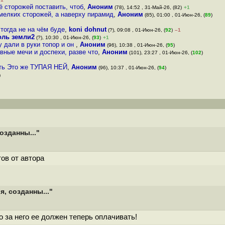
ё сторожей поставить, чтоб
,
Аноним
(78), 14:52 , 31-Май-26, (82)
+1
мелких сторожей, а наверху пирамид
,
Аноним
(85), 01:00 , 01-Июн-26, (
89
)
тогда не на чём буде
,
koni dohnut
(?), 09:08 , 01-Июн-26, (
92
)
–1
оль земли2
(?), 10:30 , 01-Июн-26, (
93
)
+1
у дали в руки топор и он
,
Аноним
(96), 10:38 , 01-Июн-26, (
95
)
авные мечи и доспехи, разве что
,
Аноним
(101), 23:27 , 01-Июн-26, (
102
)
ить Это же ТУПАЯ НЕЙ
,
Аноним
(96), 10:37 , 01-Июн-26, (
94
)
)
озданны..."
ов от автора
, созданны..."
о за него ее должен теперь оплачивать!