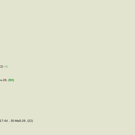
72)
+1
н-26, (
90
)
 17:44 , 30-Май-26, (22)