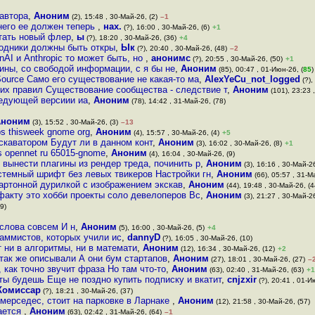
 автора
,
Аноним
(2), 15:48 , 30-Май-26, (2)
–1
 него ее должен теперь
,
нах.
(?), 16:00 , 30-Май-26, (6)
+1
тать новый флер
,
ы
(?), 18:20 , 30-Май-26, (36)
+4
ходники должны быть откры
,
Ык
(?), 20:40 , 30-Май-26, (48)
–2
AI и Anthropic то может быть, но
,
анонимс
(?), 20:55 , 30-Май-26, (50)
+1
ины, со свободой информации, с я бы не
,
Аноним
(85), 00:47 , 01-Июн-26, (
85
)
ource Само его существование не какая-то ма
,
AlexYeCu_not_logged
(?),
аких правил Существование сообщества - следствие т
,
Аноним
(101), 23:23 
ледующей версиии иа
,
Аноним
(78), 14:42 , 31-Май-26, (78)
Аноним
(3), 15:52 , 30-Май-26, (3)
–13
s thisweek gnome org
,
Аноним
(4), 15:57 , 30-Май-26, (4)
+5
скаватором Будут ли в данном конт
,
Аноним
(3), 16:02 , 30-Май-26, (8)
+1
s opennet ru 65015-gnome
,
Аноним
(4), 16:04 , 30-Май-26, (9)
 вынести плагины из рендер треда, починить р
,
Аноним
(3), 16:16 , 30-Май-26
стемный шрифт без левых твикеров Настройки гн
,
Аноним
(66), 05:57 , 31-М
артонной дypилкой с изображением экскав
,
Аноним
(44), 19:48 , 30-Май-26, (4
 факту это хобби проекты соло девелоперов Вс
,
Аноним
(3), 21:27 , 30-Май-26
9)
 слова совсем И н
,
Аноним
(5), 16:00 , 30-Май-26, (5)
+4
раммистов, которых учили ис
,
dannyD
(?), 16:05 , 30-Май-26, (10)
т ни в алгоритмы, ни в математи
,
Аноним
(12), 16:34 , 30-Май-26, (12)
+2
 так же описывали А они бум стартапов
,
Аноним
(27), 18:01 , 30-Май-26, (27)
–
 как точно звучит фраза Но там что-то
,
Аноним
(63), 02:40 , 31-Май-26, (63)
+1
 ты будешь Еще не поздно купить подписку и вкатит
,
cnjzxir
(?), 20:41 , 01-И
Комиссар
(?), 18:21 , 30-Май-26, (37)
мерседес, стоит на парковке в Ларнаке
,
Аноним
(12), 21:58 , 30-Май-26, (57)
ается
,
Аноним
(63), 02:42 , 31-Май-26, (64)
–1