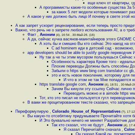
еще ключ от квартиры, г
А программисты какие-то особенные существа За 5
за каких 5 лет модели которые понимают раз
А какое у них должно быть лицо И почему в свете этой н
А как запрет ускорит рецензирование, если теперь просто прид
Важно, что речь не о запрете любого использования AI, а о тре
Факт
,
Аноним
(4), 16:54 , 30-Май-26, (16)
А да, сейчас кучка васянов-маинтайнеров этого GNOME Ci
А хоть бы и смешно Вы кто сейчас Это наезд на о
С ad hominem иди в детский сад - возможно,
app developers should be able to justify google переводчик
Ну так а че ты этим мусором пользуешься Сейчас 
Особенность характера Кроме того - идеаль
Плохие переводы Должны быть способны До
Забыли о https www bing com translator cc gb
это и есть новое поколение, которому для 
И что в этом не так Мне попадаются к
https translate google com
,
Аноним
(4), 18:51 , 30-Май-26
Зачем Вы кинули эту ссылку Сейчас лично 
Переводить можно и в aimode https ww
Тот, кто это писал не пользуется гугл переводчико
В вами же процитированном тексте сказано, что запрещё
Переформулирую
,
Colorado_House_of_Representatives
(?), 17:12
Вы какую-то отсебятину придумываете Прочитайте хотя б
И Это буквально ничего не меняет Разработчик до
Так кто сказал, что не будут
,
Аноним
(4), 17:
Я сказал Перечитайте сначала
,
Color
Он сказал Какой он, посмотрит