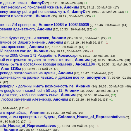
де деньги лежат
,
dannyD
(?), 07:23 , 31-Май-26, (69)
+1
 лет несколько поколений уже сме
,
Аноним
(17), 17:11 , 30-Май-26, (17)
ницу между put и get появились чуть б
,
dannyD
(?), 19:40 , 30-Май-26, (43)
+1
овости в частности
,
Аноним
(35), 18:19 , 30-Май-26, (35)
+1
ется на ИИ проверять
,
Аноним10084 и 1008465039
(?), 16:46 , 30-Май-26, (14)
бовании адекватного
,
Аноним
(15), 16:53 , 30-Май-26, (15)
+3
rcle будут сидеть и оценив
,
Аноним
(35), 18:08 , 30-Май-26, (29)
+3
тличное от Вашего мнение
,
Аноним
(34), 18:19 , 30-Май-26, (34)
–1
 там проканает
,
Аноним
(35), 18:27 , 30-Май-26, (41)
+1
 ИИ перевел как до
,
Аноним
(34), 18:12 , 30-Май-26, (30)
–1
же не 2005 Qwen 171 Разработч
,
Комиссар
(?), 18:17 , 30-Май-26, (33)
ный инструмент отучает от самостоятель
,
Аноним
(34), 18:22 , 30-Май-26, (38)
лжны быть в состоянии вообще комично
,
Анон1110м
(?), 10:57 , 31-Май-26, (
,
Анон1110м
(?), 10:59 , 31-Май-26, (73)
перевода предложения иа нужен
,
Аноним
(78), 14:47 , 31-Май-26, (80)
омментарии на разных языках, я должен все их
,
anonymos
(?), 07:09 , 01-Ию
, (42)
проверил - должны иметь возможность пе
,
Аноним
(34), 20:09 , 30-Май-26, (46)
w google com search udm 50 aep 11
,
Аноним
(4), 20:20 , 30-Май-26, (47)
м для того, чтобы понимать смыс
,
Аноним
(85), 00:55 , 01-Июн-26, (
87
)
н любой заметный AI-генерир
,
Аноним
(58), 23:26 , 30-Май-26, (58)
+1
 , 30-Май-26, (18)
–2
ы второй абзац
,
Аноним
(4), 17:21 , 30-Май-26, (19)
лжен, а мы проверять не будем
,
Colorado_House_of_Representatives
(?),
49 , 30-Май-26, (25)
–1
ado_House_of_Representatives
(?), 18:23 , 30-Май-26, (39)
–1
е
,
Аноним
(67), 06:16 , 31-Май-26, (67)