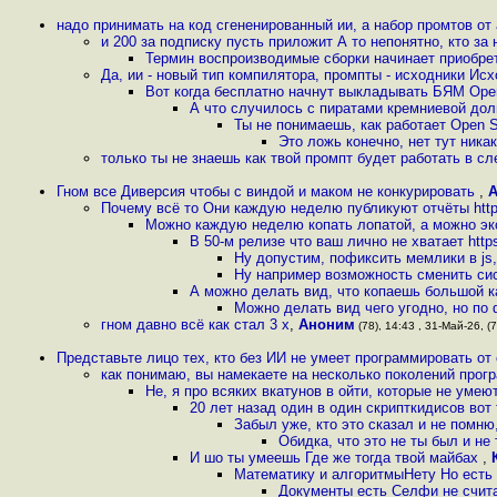
надо принимать на код сгененированный ии, а набор промтов от
и 200 за подписку пусть приложит А то непонятно, кто за
Термин воспроизводимые сборки начинает приобре
Да, ии - новый тип компилятора, промпты - исходники Ис
Вот когда бесплатно начнут выкладывать БЯМ Open
А что случилось с пиратами кремниевой дол
Ты не понимаешь, как работает Open S
Это ложь конечно, нет тут ник
только ты не знаешь как твой промпт будет работать в с
Гном все Диверсия чтобы с виндой и маком не конкурировать
,
Почему всё то Они каждую неделю публикуют отчёты http
Можно каждую неделю копать лопатой, а можно эк
В 50-м релизе что ваш лично не хватает http
Ну допустим, пофиксить мемлики в js,
Ну например возможность сменить си
А можно делать вид, что копаешь большой к
Можно делать вид чего угодно, но по
гном давно всё как стал 3 x
,
Аноним
(78), 14:43 , 31-Май-26, (7
Представьте лицо тех, кто без ИИ не умеет программировать от
как понимаю, вы намекаете на несколько поколений прог
Не, я про всяких вкатунов в ойти, которые не умею
20 лет назад один в один скрипткидисов вот
Забыл уже, кто это сказал и не помню,
Обидка, что это не ты был и не
И шо ты умеешь Где же тогда твой майбах
,
Математику и алгоритмыНету Но есть 
Документы есть Селфи не счит