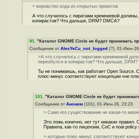
> воровство кода из открытых проектов
А что случилось с пиратами кремниевой долины, 
копирастов? Что дальше, DRM? DMCA?
91
.
"Каталог GNOME Circle не будет принимать пр
Сообщение от
AlexYeCu_not_logged
(?), 01-Июн-26
>А что случилось с пиратами кремниевой долин
переобулся в копирастов? Что дальше, DRM
Ты не понимаешь, как работает Open Source. 
плюс-минус соответствуют концепции «не плюй
101
.
"Каталог GNOME Circle не будет принимат
Сообщение от
Аноним
(101), 01-Июн-26, 23:23
> Само его существование не какая-то маг
Это ложь конечно, нет тут никаких правил.
Правила, как-то лицензии, CoC и noai polic
> которые плюс-минус соответствуют концеп