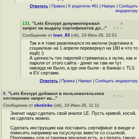
Ответить
|
Правка
|
К родителю #61
|
Наверх
|
Cообщить
модератору
131
.
"Lets Encrypt документировал
–6
+
–
запрет на выдачу сертификатов дл..."
/
Сообщение от
Ivan_83
(ok), 10-Июн-26, 22:51
Так и я тоже развлекался по мелочи (картинки в
социалках на 1 апреля перевернул на 180 и что то
ещё) :)
А ценность тех паролей стремилась к нулю, как и
пароля от этого сайта - денег ни там ни тут
никогда не было, а где они были - в банках с TLS
и EV сертами.
Ответить
|
Правка
|
Наверх
|
Cообщить модератору
8.
"Lets Encrypt добавил в пользовательское
+
–
/
соглашение запрет на..."
Сообщение от
ckotinko
(ok), 10-Июн-26, 11:11
Значит надо сделать свой аналог LE. Пусть кривой, косой,
но сделать можно.
Сделать инструкцию как поставить сертификат в винде и
повесить например на госуслугах вместе со ссылкой.
Программы для установки вручную есть, и сделать такую