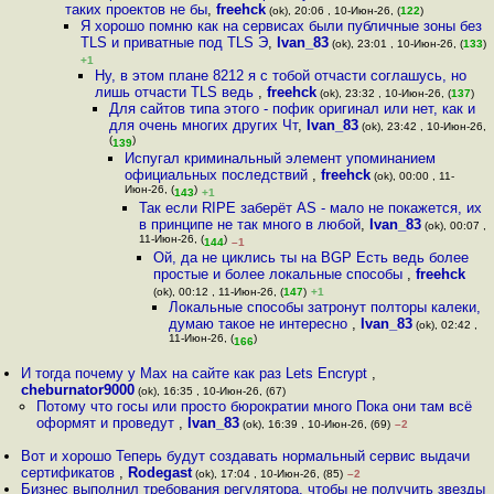
таких проектов не бы
,
freehck
(ok), 20:06 , 10-Июн-26, (
122
)
Я хорошо помню как на сервисах были публичные зоны без
TLS и приватные под TLS Э
,
Ivan_83
(ok), 23:01 , 10-Июн-26, (
133
)
+1
Ну, в этом плане 8212 я с тобой отчасти соглашусь, но
лишь отчасти TLS ведь
,
freehck
(ok), 23:32 , 10-Июн-26, (
137
)
Для сайтов типа этого - пофик оригинал или нет, как и
для очень многих других Чт
,
Ivan_83
(ok), 23:42 , 10-Июн-26,
(
)
139
Испугал криминальный элемент упоминанием
официальных последствий
,
freehck
(ok), 00:00 , 11-
Июн-26, (
)
143
+1
Так если RIPE заберёт AS - мало не покажется, их
в принципе не так много в любой
,
Ivan_83
(ok), 00:07 ,
11-Июн-26, (
)
144
–1
Ой, да не циклись ты на BGP Есть ведь более
простые и более локальные способы
,
freehck
(ok), 00:12 , 11-Июн-26, (
147
)
+1
Локальные способы затронут полторы калеки,
думаю такое не интересно
,
Ivan_83
(ok), 02:42 ,
11-Июн-26, (
)
166
И тогда почему у Max на сайте как раз Lets Encrypt
,
cheburnator9000
(ok), 16:35 , 10-Июн-26, (67)
Потому что госы или просто бюрократии много Пока они там всё
оформят и проведут
,
Ivan_83
(ok), 16:39 , 10-Июн-26, (69)
–2
Вот и хорошо Теперь будут создавать нормальный сервис выдачи
сертификатов
,
Rodegast
(ok), 17:04 , 10-Июн-26, (85)
–2
Бизнес выполнил требования регулятора, чтобы не получить звезды