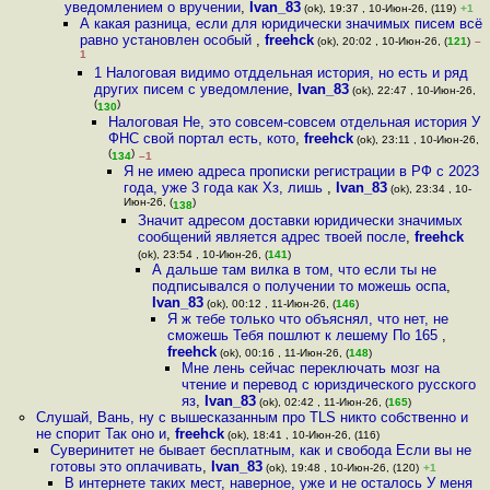
уведомлением о вручении
,
Ivan_83
(ok), 19:37 , 10-Июн-26, (119)
+1
А какая разница, если для юридически значимых писем всё
равно установлен особый
,
freehck
(ok), 20:02 , 10-Июн-26, (
121
)
–
1
1 Налоговая видимо отддельная история, но есть и ряд
других писем с уведомление
,
Ivan_83
(ok), 22:47 , 10-Июн-26,
(
)
130
Налоговая Не, это совсем-совсем отдельная история У
ФНС свой портал есть, кото
,
freehck
(ok), 23:11 , 10-Июн-26,
(
)
134
–1
Я не имею адреса прописки регистрации в РФ с 2023
года, уже 3 года как Хз, лишь
,
Ivan_83
(ok), 23:34 , 10-
Июн-26, (
)
138
Значит адресом доставки юридически значимых
сообщений является адрес твоей после
,
freehck
(ok), 23:54 , 10-Июн-26, (
141
)
А дальше там вилка в том, что если ты не
подписывался о получении то можешь оспа
,
Ivan_83
(ok), 00:12 , 11-Июн-26, (
146
)
Я ж тебе только что объяснял, что нет, не
сможешь Тебя пошлют к лешему По 165
,
freehck
(ok), 00:16 , 11-Июн-26, (
148
)
Мне лень сейчас переключать мозг на
чтение и перевод с юриздического русского
яз
,
Ivan_83
(ok), 02:42 , 11-Июн-26, (
165
)
Слушай, Вань, ну с вышесказанным про TLS никто собственно и
не спорит Так оно и
,
freehck
(ok), 18:41 , 10-Июн-26, (116)
Суверинитет не бывает бесплатным, как и свобода Если вы не
готовы это оплачивать
,
Ivan_83
(ok), 19:48 , 10-Июн-26, (120)
+1
В интернете таких мест, наверное, уже и не осталось У меня