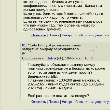
которые делают бизнес и им нужна
конфиденциальность с клиентами - банки там
всякие прежде всего.
Если у вас банк который мается фигнёй - тут в
консерватории надо что то менять.
Если вы не банк - то наверное вам показалось
что вам нужен TLS, тем более на каких то
одноразовых доменах.
Ответить
|
Правка
|
Наверх
|
Cообщить модератору
81.
"Lets Encrypt документировал
+4
запрет на выдачу сертификатов
+
–
/
дл..."
Сообщение от
dalco
(ok), 10-Июн-26, 16:59
Пожалуйста, объясните разницу между
платным сертификатом и бесплатным, кроме
того, что за один из них денег просят?
Выдержка из ЫЫ:
Платные сейчас - 199-200 дней максимум.
2026-2027 - лимит будет снижен до 100 дней.
2029 год - лимит - 49 дней.
Ещё раз - зачем платить за воздух?
Ответить
|
Правка
|
Наверх
|
Cообщить модератору