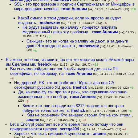
SSL - это про доверие к подписи Сертификатам от Минцифры в
мире доверяют меньше
,
тоже Аноним
(ok), 11:23 , 10-Июн-26, (13)
+10
Какой смысл в этом доверии, если их просто не будут
выдавать
,
mshewzov
(ok), 11:29 , 10-Июн-26, (14)
–5
Не будут выдавать на халяву - придется покупать
Недоверенный центр эту проблему
,
тоже Аноним
(ok), 11:35 ,
10-Июн-26, (15)
+2
Санкции - это ни когда на халяву не дают, а за деньги
дают Это когда не дают в
,
mshewzov
(ok), 11:41 , 10-Июн-26,
(19)
+6
Вы меня, конечно, извините, но вот же мерзкие козлы Никакой веры
им Сделаем ми
,
freehck
(ok), 11:12 , 10-Июн-26, (9)
+22
Вы сначала найдите аналог Чтобы выдавал для зоны RU
сертификат, по которому, на
,
тоже Аноним
(ok), 11:41 , 10-Июн-26, (21)
–6
Не, дорогой, PKI так не работает Чёрта с два они CA-
сертификат русского УЦ доба
,
freehck
(ok), 11:45 , 10-Июн-26, (22)
+9
Да, конечно Ну так про то и речь, что сермяжно-посконно-
замещенные - это вообще
,
тоже Аноним
(ok), 11:49 , 10-Июн-26,
(25)
–7
Захотят от нас огородиться 8212 огородятся построят
чебурнет точно так же, к
,
freehck
(ok), 11:57 , 10-Июн-26, (29)
+5
Кем не ограничен Кто занавес строил Кто на ком стоял
,
aname
(ok), 12:37 , 10-Июн-26, (37)
–3
Let s Encrypt работает все это время только потому что они
придерживаются цифров
,
serega404
(ok), 12:14 , 10-Июн-26, (31)
–4
Хорошо, что есть цифровой суверенитет
,
aname
(ok), 14:35 , 10-