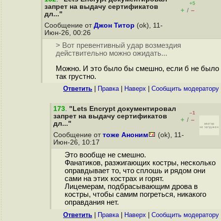
+5
запрет на выдачу сертификатов
+
–
/
дл..."
Сообщение от
Джон Титор
(ok), 11-
Июн-26, 00:26
> Вот превентивный удар возмездия
действительно можно ожидать...
Можно. И это было бы смешно, если б не было
так грустно.
Ответить
|
Правка
|
Наверх
|
Cообщить модератору
173
.
"Lets Encrypt документировал
–1
запрет на выдачу сертификатов
+
–
/
дл..."
Сообщение от
тоже Аноним
(ok), 11-
Июн-26, 10:17
Это вообще не смешно.
Фанатиков, разжигающих костры, несколько
оправдывает то, что сплошь и рядом они
сами на этих кострах и горят.
Лицемерам, подбрасывающим дрова в
костры, чтобы самим погреться, никакого
оправдания нет.
Ответить
|
Правка
|
Наверх
|
Cообщить модератору