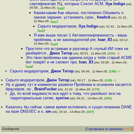
сертификатам УЦ, которые Слетит ACM
,
Ilya Indigo
(ok),
00:58 , 11-Июн-26, (
)
160
Каким-каким Как обычно, постепенно Объявить о
законе заранее, установить срок
,
freehck
(ok), 01:15 ,
11-Июн-26, (
)
161
Скрыто модератором
,
Ilya Indigo
(ok), 01:42 , 11-Июн-26,
(
)
162
Я вам выше писал 1 Автоматизированность - ваша
проблема, а не законодателей рег
,
Ivan_83
(ok), 03:12 ,
11-Июн-26, (
)
169
Простите что встреваю в разговор А глупый ИИ тоже не
разберётся
,
Джон Титор
(ok), 00:51 , 11-Июн-26, (
159
)
–1
Это твои проблемы как админа когда у тебя старый ACME
бот помрёт и не сможет при
,
Ivan_83
(ok), 03:06 , 11-Июн-26,
(
)
168
Скрыто модератором
,
Джон Титор
(ok), 00:46 , 11-Июн-26, (
158
)
+1
Скрыто модератором
,
Джон Титор
(ok), 00:17 , 11-Июн-26, (
149
)
+1
Ну и драму тут в комментах развели Проблема в основном касается
браузеров, но
,
BrainFucker
(ok), 21:32 , 11-Июн-26, (
179
)
Да, по всей видимости все идет к тому, что разобьют все на
территориальные сегме
,
sysrise
(ok), 04:21 , 14-Июн-26, (
185
)
Казалось бы сейчас самое время вспомнить о существовании DANE
на базе DNSSEC и н
,
xm
(ok), 23:10 , 14-Июн-26, (
187
)
Сообщения
[
Сортировка по времени
|
RSS
]