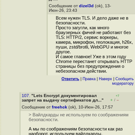
Сообщение от
dizel3d
(ok), 13-
Июн-26, 23:43
Всем нужен TLS. И дело даже не в
безопасности.
Просто загугли, как много
браузерных фичей не работают без
TLS: HTTP/2, сервис воркеры,
камера, микрофон, геолокация, h26x,
пуши, zstd/brotli, WebGPU и многое
другое.
И самое главное! Уже в этом году
Chrome перестанет открывать HTTP
страницы без предупреждения о
небезопасном действии.
Ответить
|
Правка
|
Наверх
|
Cообщить
модератору
107.
"Lets Encrypt документировал
+7
+
–
запрет на выдачу сертификатов дл..."
/
Сообщение от
freehck
(ok), 10-Июн-26, 17:57
> Вайлдкарды не используем по соображениям
безопасности.
А мы по соображениям безопасности как раз
наоборот, используем вайлдкарды.