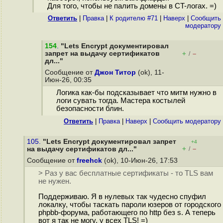
Для того, чтобы не палить домены в CT-логах. =)
Ответить
|
Правка
|
К родителю #71
|
Наверх
|
Cообщить
модератору
154
.
"Lets Encrypt документировал
запрет на выдачу сертификатов
+
–
/
дл..."
Сообщение от
Джон Титор
(ok), 11-
Июн-26, 00:35
Логика как-бы подсказывает что митм нужно в
логи сувать тогда. Мастера костылей
безопасности блин.
Ответить
|
Правка
|
Наверх
|
Cообщить модератору
105.
"Lets Encrypt документировал запрет
+4
+
–
на выдачу сертификатов дл..."
/
Сообщение от
freehck
(ok), 10-Июн-26, 17:53
> Раз у вас бесплатные сертификаты - то TLS вам
не нужен.
Поддерживаю. Я в нулевых так чудесно спуфил
локалку, чтобы таскать пароли юзеров от городского
phpbb-форума, работающего по http без s. А теперь
вот я так не могу, у всех TLS! =)