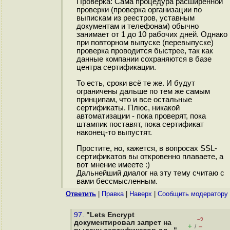
Проверка: Сама процедура расширенной
проверки (проверка организации по
выпискам из реестров, уставным
документам и телефонам) обычно
занимает от 1 до 10 рабочих дней. Однако
при повторном выпуске (перевыпуске)
проверка проводится быстрее, так как
данные компании сохраняются в базе
центра сертификации.
То есть, сроки всё те же. И будут
ограничены дальше по тем же самым
принципам, что и все остальные
сертификаты. Плюс, никакой
автоматизации - пока проверят, пока
штампик поставят, пока сертификат
наконец-то выпустят.
Простите, но, кажется, в вопросах SSL-
сертификатов вы откровенно плаваете, а
вот мнение имеете :)
Дальнейший диалог на эту тему считаю с
вами бессмысленным.
Ответить
|
Правка
|
Наверх
|
Cообщить модератору
97.
"Lets Encrypt
–9
документировал запрет на
+
–
/