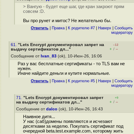
> Вангую - будет еще шаг, где кран закроют прям
совсем :D.
Вы про рунет и митос? Не желательно бы.
Ответить
|
Правка
|
К родителю #7
|
Наверх
|
Cообщить
модератору
61.
"Lets Encrypt документировал запрет на
–12
+
–
выдачу сертификатов дл..."
/
Сообщение от
Ivan_83
(ok), 10-Июн-26, 16:06
Раз у вас бесплатные сертификаты - то TLS вам не
нужен.
Иначе найдите деньги и купите нормальные.
Ответить
|
Правка
|
К родителю #5
|
Наверх
|
Cообщить
модератору
71.
"Lets Encrypt документировал запрет
+9
+
–
на выдачу сертификатов дл..."
/
Сообщение от
dalco
(ok), 10-Июн-26, 16:43
Наивное дитя...
У нас (саб)домены появляются и исчезают
десятками за неделю. Покупать сертификат под
очередной beta.test.example.com, которому жить