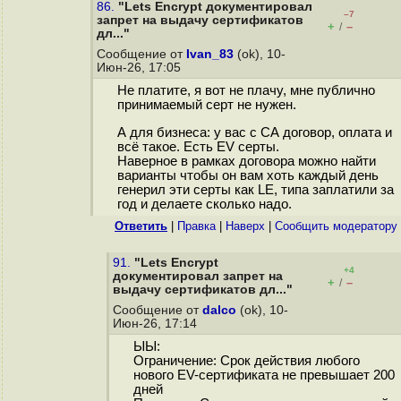
86.
"Lets Encrypt документировал
–7
запрет на выдачу сертификатов
+
–
/
дл..."
Сообщение от
Ivan_83
(ok), 10-
Июн-26, 17:05
Не платите, я вот не плачу, мне публично
принимаемый серт не нужен.
А для бизнеса: у вас с СА договор, оплата и
всё такое. Есть EV серты.
Наверное в рамках договора можно найти
варианты чтобы он вам хоть каждый день
генерил эти серты как LE, типа заплатили за
год и делаете сколько надо.
Ответить
|
Правка
|
Наверх
|
Cообщить модератору
91.
"Lets Encrypt
+4
документировал запрет на
+
–
/
выдачу сертификатов дл..."
Сообщение от
dalco
(ok), 10-
Июн-26, 17:14
ЫЫ:
Ограничение: Срок действия любого
нового EV-сертификата не превышает 200
дней