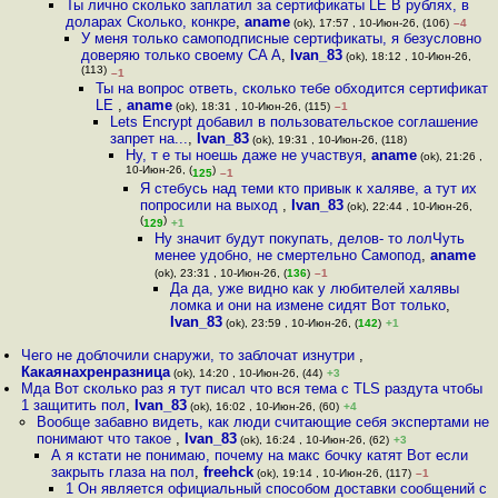
Ты лично сколько заплатил за сертификаты LE В рублях, в
доларах Сколько, конкре
,
aname
(ok), 17:57 , 10-Июн-26, (106)
–4
У меня только самоподписные сертификаты, я безусловно
доверяю только своему CA А
,
Ivan_83
(ok), 18:12 , 10-Июн-26,
(113)
–1
Ты на вопрос ответь, сколько тебе обходится сертификат
LE
,
aname
(ok), 18:31 , 10-Июн-26, (115)
–1
Lets Encrypt добавил в пользовательское соглашение
запрет на...
,
Ivan_83
(ok), 19:31 , 10-Июн-26, (118)
Ну, т е ты ноешь даже не участвуя
,
aname
(ok), 21:26 ,
10-Июн-26, (
)
125
–1
Я стебусь над теми кто привык к халяве, а тут их
попросили на выход
,
Ivan_83
(ok), 22:44 , 10-Июн-26,
(
)
129
+1
Ну значит будут покупать, делов- то лолЧуть
менее удобно, не смертельно Самопод
,
aname
(ok), 23:31 , 10-Июн-26, (
136
)
–1
Да да, уже видно как у любителей халявы
ломка и они на измене сидят Вот только
,
Ivan_83
(ok), 23:59 , 10-Июн-26, (
142
)
+1
Чего не доблочили снаружи, то заблочат изнутри
,
Какаянахренразница
(ok), 14:20 , 10-Июн-26, (44)
+3
Мда Вот сколько раз я тут писал что вся тема с TLS раздута чтобы
1 защитить пол
,
Ivan_83
(ok), 16:02 , 10-Июн-26, (60)
+4
Вообще забавно видеть, как люди считающие себя экспертами не
понимают что такое
,
Ivan_83
(ok), 16:24 , 10-Июн-26, (62)
+3
А я кстати не понимаю, почему на макс бочку катят Вот если
закрыть глаза на пол
,
freehck
(ok), 19:14 , 10-Июн-26, (117)
–1
1 Он является официальный способом доставки сообщений с