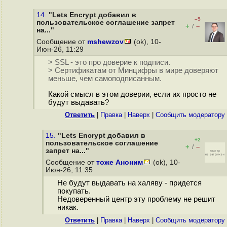
14.
"Lets Encrypt добавил в
–5
пользовательское соглашение запрет
+
–
/
на..."
Сообщение от
mshewzov
(ok), 10-
Июн-26, 11:29
> SSL - это про доверие к подписи.
> Сертификатам от Минцифры в мире доверяют
меньше, чем самоподписанным.
Какой смысл в этом доверии, если их просто не
будут выдавать?
Ответить
|
Правка
|
Наверх
|
Cообщить модератору
15.
"Lets Encrypt добавил в
+2
пользовательское соглашение
+
–
/
запрет на..."
Сообщение от
тоже Аноним
(ok), 10-
Июн-26, 11:35
Не будут выдавать на халяву - придется
покупать.
Недоверенный центр эту проблему не решит
никак.
Ответить
|
Правка
|
Наверх
|
Cообщить модератору