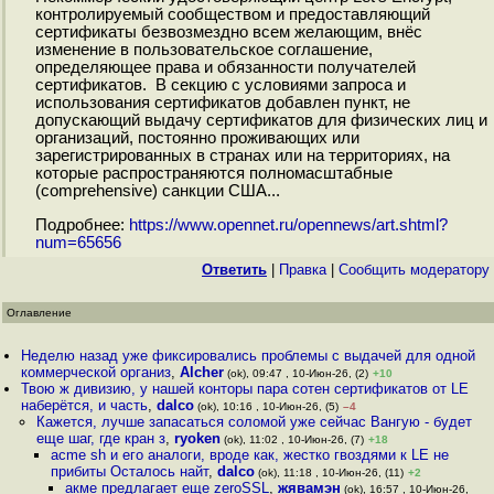
контролируемый сообществом и предоставляющий
сертификаты безвозмездно всем желающим, внёс
изменение в пользовательское соглашение,
определяющее права и обязанности получателей
сертификатов. В секцию с условиями запроса и
использования сертификатов добавлен пункт, не
допускающий выдачу сертификатов для физических лиц и
организаций, постоянно проживающих или
зарегистрированных в странах или на территориях, на
которые распространяются полномасштабные
(comprehensive) санкции США...
Подробнее:
https://www.opennet.ru/opennews/art.shtml?
num=65656
Ответить
|
Правка
|
Cообщить модератору
Оглавление
Неделю назад уже фиксировались проблемы с выдачей для одной
коммерческой организ
,
Alcher
(ok), 09:47 , 10-Июн-26, (2)
+10
Твою ж дивизию, у нашей конторы пара сотен сертификатов от LE
наберётся, и часть
,
dalco
(ok), 10:16 , 10-Июн-26, (5)
–4
Кажется, лучше запасаться соломой уже сейчас Вангую - будет
еще шаг, где кран з
,
ryoken
(ok), 11:02 , 10-Июн-26, (7)
+18
acme sh и его аналоги, вроде как, жестко гвоздями к LE не
прибиты Осталось найт
,
dalco
(ok), 11:18 , 10-Июн-26, (11)
+2
акме предлагает еще zeroSSL
,
жявамэн
(ok), 16:57 , 10-Июн-26,