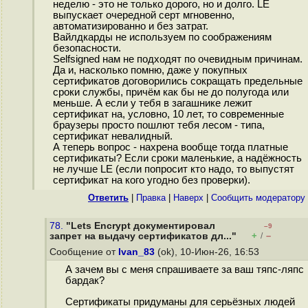
неделю - это не только дорого, но и долго. LE
выпускает очередной серт мгновенно,
автоматизированно и без затрат.
Вайлдкарды не используем по соображениям
безопасности.
Selfsigned нам не подходят по очевидным причинам.
Да и, насколько помню, даже у покупных
сертификатов договорились сокращать предельные
сроки службы, причём как бы не до полугода или
меньше. А если у тебя в загашнике лежит
сертификат на, условно, 10 лет, то современные
браузеры просто пошлют тебя лесом - типа,
сертификат невалидный.
А теперь вопрос - нахрена вообще тогда платные
сертификаты? Если сроки маленькие, а надёжность
не лучше LE (если попросит кто надо, то выпустят
сертификат на кого угодно без проверки).
Ответить
|
Правка
|
Наверх
|
Cообщить модератору
78.
"Lets Encrypt документировал
–9
+
–
запрет на выдачу сертификатов дл..."
/
Сообщение от
Ivan_83
(ok), 10-Июн-26, 16:53
А зачем вы с меня спрашиваете за ваш тяпс-ляпс
бардак?
Сертификаты придуманы для серьёзных людей