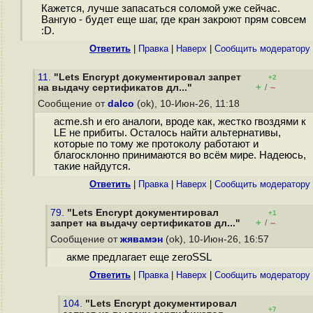
Кажется, лучше запасаться соломой уже сейчас.
Вангую - будет еще шаг, где кран закроют прям совсем
:D.
Ответить
|
Правка
|
Наверх
|
Cообщить модератору
11.
"Lets Encrypt документировал запрет
+2
+
–
на выдачу сертификатов дл..."
/
Сообщение от
dalco
(ok), 10-Июн-26, 11:18
acme.sh и его аналоги, вроде как, жестко гвоздями к
LE не прибиты. Осталось найти альтернативы,
которые по тому же протоколу работают и
благосклонно принимаются во всём мире. Надеюсь,
такие найдутся.
Ответить
|
Правка
|
Наверх
|
Cообщить модератору
79.
"Lets Encrypt документировал
+1
+
–
запрет на выдачу сертификатов дл..."
/
Сообщение от
жявамэн
(ok), 10-Июн-26, 16:57
акме предлагает еще zeroSSL
Ответить
|
Правка
|
Наверх
|
Cообщить модератору
104.
"Lets Encrypt документировал
+7