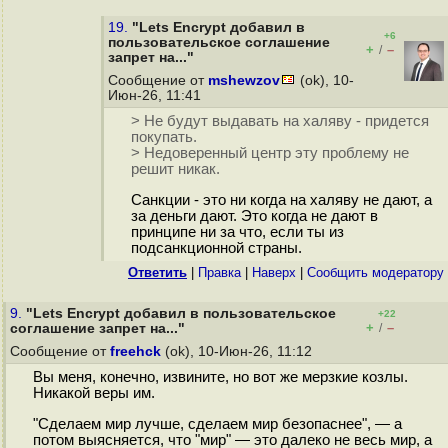
19.
"Lets Encrypt добавил в
+6
пользовательское соглашение
+
–
/
запрет на..."
Сообщение от
mshewzov
(ok), 10-
Июн-26, 11:41
> Не будут выдавать на халяву - придется
покупать.
> Недоверенный центр эту проблему не
решит никак.
Санкции - это ни когда на халяву не дают, а
за деньги дают. Это когда не дают в
принципе ни за что, если ты из
подсанкционной страны.
Ответить
|
Правка
|
Наверх
|
Cообщить модератору
9.
"Lets Encrypt добавил в пользовательское
+22
+
–
соглашение запрет на..."
/
Сообщение от
freehck
(ok), 10-Июн-26, 11:12
Вы меня, конечно, извините, но вот же мерзкие козлы.
Никакой веры им.
"Сделаем мир лучше, сделаем мир безопаснее", — а
потом выясняется, что "мир" — это далеко не весь мир, а