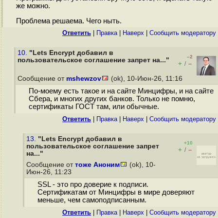
же можно.
Проблема решаема. Чего ныть.
Ответить
|
Правка
|
Наверх
|
Cообщить модератору
10.
"Lets Encrypt добавил в
–2
пользовательское соглашение запрет на..."
+
–
/
Сообщение от
mshewzov
(ok), 10-Июн-26, 11:16
По-моему есть такое и на сайте Минцифры, и на сайте
Сбера, и многих других банков. Только не помню,
сертификаты ГОСТ там, или обычные.
Ответить
|
Правка
|
Наверх
|
Cообщить модератору
13.
"Lets Encrypt добавил в
+10
пользовательское соглашение запрет
+
–
/
на..."
Сообщение от
тоже Аноним
(ok), 10-
Июн-26, 11:23
SSL - это про доверие к подписи.
Сертификатам от Минцифры в мире доверяют
меньше, чем самоподписанным.
Ответить
|
Правка
|
Наверх
|
Cообщить модератору