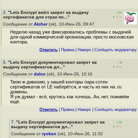
2.
"Lets Encrypt ввёл запрет на выдачу
+10
+
–
сертификатов для стран по..."
/
Сообщение от
Alcher
(ok), 10-Июн-26, 09:47
Неделю назад уже фиксировались проблемы с выдачей
для одной коммерческой организации, просто московская
контора.
Ответить
|
Правка
|
Наверх
|
Cообщить модератору
5.
"Lets Encrypt документировал запрет на
–4
+
–
выдачу сертификатов дл..."
/
Сообщение от
dalco
(ok), 10-Июн-26, 10:16
Твою ж дивизию, у нашей конторы пара сотен
сертификатов от LE наберётся, и часть из них на .ru
домены.
Я уж думал - всё, крутись как хочешь. Ан, нет, поживём
ещё.
Ответить
|
Правка
|
Наверх
|
Cообщить модератору
7.
"Lets Encrypt документировал запрет на
+18
+
–
выдачу сертификатов дл..."
/
Сообщение от
ryoken
(ok), 10-Июн-26, 11:02