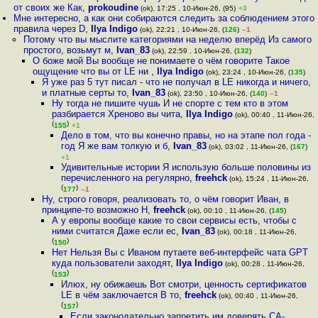
от своих же Как
,
prokoudine
(ok), 17:25 , 10-Июн-26, (95)
+3
Мне интересно, а как они собираются следить за соблюдением этого
правила через D
,
Ilya Indigo
(ok), 22:21 , 10-Июн-26, (
126
)
–1
Потому что вы мыслите категориями на неделю вперёд Из самого
простого, возьмут м
,
Ivan_83
(ok), 22:59 , 10-Июн-26, (
132
)
О боже мой Вы вообще не понимаете о чём говорите Такое
ощущение что вы от LE ни
,
Ilya Indigo
(ok), 23:24 , 10-Июн-26, (
135
)
Я уже раз 5 тут писал - что не получал в LE никогда и ничего,
и платные серты то
,
Ivan_83
(ok), 23:50 , 10-Июн-26, (
140
)
–1
Ну тогда не пишите чушь И не спорте с тем кто в этом
разбирается Хреново вы чита
,
Ilya Indigo
(ok), 00:40 , 11-Июн-26,
(
)
155
+1
Дело в том, что вы конечно правы, но на этапе пол года -
год Я же вам толкую и б
,
Ivan_83
(ok), 03:02 , 11-Июн-26, (
167
)
+1
Удивительные истории Я использую больше половины из
перечисленного на регулярно
,
freehck
(ok), 15:24 , 11-Июн-26,
(
)
177
–1
Ну, строго говоря, реализовать то, о чём говорит Иван, в
принципе-то возможно Н
,
freehck
(ok), 00:10 , 11-Июн-26, (
145
)
А у европы вообще какие то свои сервисы есть, чтобы с
ними считатся Даже если ес
,
Ivan_83
(ok), 00:18 , 11-Июн-26,
(
)
150
Нет Нельзя Вы с Иваном путаете веб-интерфейс чата GPT
куда пользователи заходят
,
Ilya Indigo
(ok), 00:28 , 11-Июн-26,
(
)
153
Илюх, ну обижаешь Вот смотри, ценность сертификатов
LE в чём заключается В то
,
freehck
(ok), 00:40 , 11-Июн-26,
(
)
157
Если законодательно запретить им доверять CA-