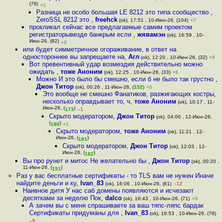
(79)
+1
Разница не особо большая LE 8212 это типа сообщество ,
ZeroSSL 8212 это
,
freehck
(ok), 17:51 , 10-Июн-26, (104)
+7
прокликал сейчас все предлагаемые самим проектом
регистраторывезде банкрым если
,
жявамэн
(ok), 16:59 , 10-
Июн-26, (82)
+8
или будет симметричное огораживание, в ответ на
одностороннее вы запрещаете на
,
Агл
(ok), 12:20 , 10-Июн-26, (32)
+9
Вот превентивный удар возмездия действительно можно
ожидать
,
тоже Аноним
(ok), 12:25 , 10-Июн-26, (33)
+6
Можно И это было бы смешно, если б не было так грустно
,
Джон Титор
(ok), 00:26 , 11-Июн-26, (
152
)
+5
Это вообще не смешно Фанатиков, разжигающих костры,
несколько оправдывает то, ч
,
тоже Аноним
(ok), 10:17 , 11-
Июн-26, (
)
173
–1
Скрыто модератором
,
Джон Титор
(ok), 04:00 , 12-Июн-26,
(
)
180
+1
Скрыто модератором
,
тоже Аноним
(ok), 11:21 , 12-
Июн-26, (
)
181
Скрыто модератором
,
Джон Титор
(ok), 12:03 , 12-
Июн-26, (
)
182
Вы про рунет и митос Не желательно бы
,
Джон Титор
(ok), 00:20 ,
11-Июн-26, (
)
151
Раз у вас бесплатные сертификаты - то TLS вам не нужен Иначе
найдите деньги и ку
,
Ivan_83
(ok), 16:06 , 10-Июн-26, (61)
–12
Наивное дитя У нас саб домены появляются и исчезают
десятками за неделю Пок
,
dalco
(ok), 16:43 , 10-Июн-26, (71)
+9
А зачем вы с меня спрашиваете за ваш тяпс-ляпс бардак
Сертификаты придуманы для
,
Ivan_83
(ok), 16:53 , 10-Июн-26, (78)
–9