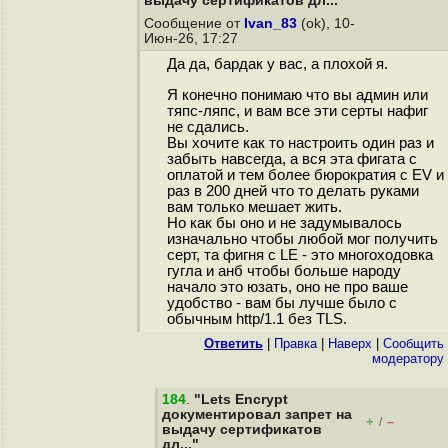
выдачу сертификатов дл..."
Сообщение от
Ivan_83
(ok), 10-
Июн-26, 17:27
Да да, бардак у вас, а плохой я.
Я конечно понимаю что вы админ или
тяпс-ляпс, и вам все эти серты нафиг
не сдались.
Вы хочите как то настроить один раз и
забыть навсегда, а вся эта фигата с
оплатой и тем более бюрократия с EV и
раз в 200 дней что то делать руками
вам только мешает жить.
Но как бы оно и не задумывалось
изначально чтобы любой мог получить
серт, та фигня с LE - это многоходовка
гугла и анб чтобы больше народу
начало это юзать, оно не про ваше
удобство - вам бы лучше было с
обычным http/1.1 без TLS.
Ответить
|
Правка
|
Наверх
|
Cообщить
модератору
184
.
"Lets Encrypt
документировал запрет на
+
–
/
выдачу сертификатов
дл..."