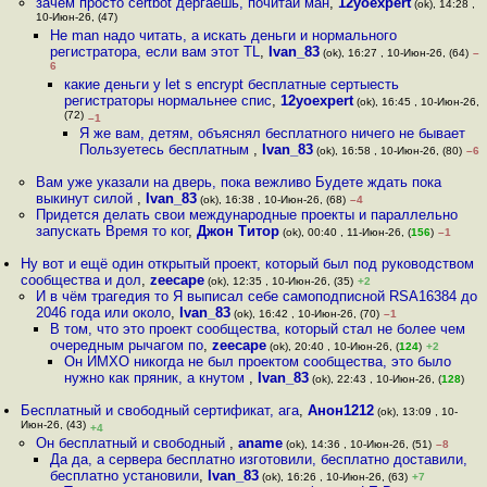
зачем просто certbot дёргаешь, почитай ман
,
12yoexpert
(ok), 14:28 ,
10-Июн-26, (47)
Не man надо читать, а искать деньги и нормального
регистратора, если вам этот TL
,
Ivan_83
(ok), 16:27 , 10-Июн-26, (64)
–
6
какие деньги у let s encrypt бесплатные сертыесть
регистраторы нормальнее спис
,
12yoexpert
(ok), 16:45 , 10-Июн-26,
(72)
–1
Я же вам, детям, объяснял бесплатного ничего не бывает
Пользуетесь бесплатным
,
Ivan_83
(ok), 16:58 , 10-Июн-26, (80)
–6
Вам уже указали на дверь, пока вежливо Будете ждать пока
выкинут силой
,
Ivan_83
(ok), 16:38 , 10-Июн-26, (68)
–4
Придется делать свои международные проекты и параллельно
запускать Время то ког
,
Джон Титор
(ok), 00:40 , 11-Июн-26, (
156
)
–1
Ну вот и ещё один открытый проект, который был под руководством
сообщества и дол
,
zeecape
(ok), 12:35 , 10-Июн-26, (35)
+2
И в чём трагедия то Я выписал себе самоподписной RSA16384 до
2046 года или около
,
Ivan_83
(ok), 16:42 , 10-Июн-26, (70)
–1
В том, что это проект сообщества, который стал не более чем
очередным рычагом по
,
zeecape
(ok), 20:40 , 10-Июн-26, (
124
)
+2
Он ИМХО никогда не был проектом сообщества, это было
нужно как пряник, а кнутом
,
Ivan_83
(ok), 22:43 , 10-Июн-26, (
128
)
Бесплатный и свободный сертификат, ага
,
Анон1212
(ok), 13:09 , 10-
Июн-26, (43)
+4
Он бесплатный и свободный
,
aname
(ok), 14:36 , 10-Июн-26, (51)
–8
Да да, а сервера бесплатно изготовили, бесплатно доставили,
бесплатно установили
,
Ivan_83
(ok), 16:26 , 10-Июн-26, (63)
+7