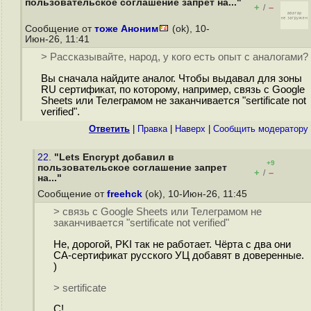
пользовательское соглашение запрет на..."
+
–
/
Сообщение от
тоже Аноним
(ok), 10-
Июн-26, 11:41
> Рассказывайте, народ, у кого есть опыт с аналогами?
Вы сначала найдите аналог. Чтобы выдавал для зоны
RU сертификат, по которому, например, связь с Google
Sheets или Телеграмом не заканчивается "sertificate not
verified".
Ответить
|
Правка
|
Наверх
|
Cообщить модератору
22.
"Lets Encrypt добавил в
+9
пользовательское соглашение запрет
+
–
/
на..."
Сообщение от
freehck
(ok), 10-Июн-26, 11:45
> связь с Google Sheets или Телеграмом не
заканчивается "sertificate not verified"
Не, дорогой, PKI так не работает. Чёрта с два они
CA-сертификат русского УЦ добавят в доверенные.
)
> sertificate
C!