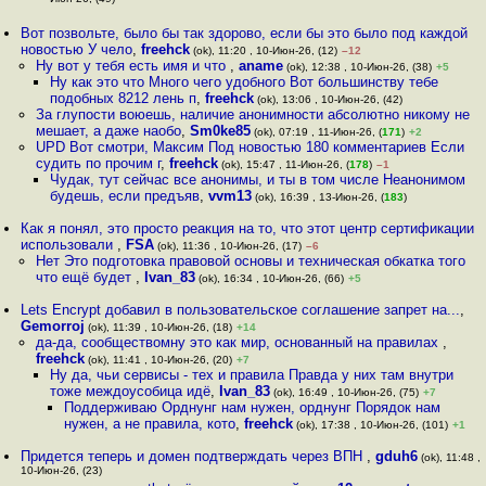
Июн-26, (49)
Вот позвольте, было бы так здорово, если бы это было под каждой
новостью У чело
,
freehck
(ok), 11:20 , 10-Июн-26, (12)
–12
Ну вот у тебя есть имя и что
,
aname
(ok), 12:38 , 10-Июн-26, (38)
+5
Ну как это что Много чего удобного Вот большинству тебе
подобных 8212 лень п
,
freehck
(ok), 13:06 , 10-Июн-26, (42)
За глупости воюешь, наличие анонимности абсолютно никому не
мешает, а даже наобо
,
Sm0ke85
(ok), 07:19 , 11-Июн-26, (
171
)
+2
UPD Вот смотри, Максим Под новостью 180 комментариев Если
судить по прочим г
,
freehck
(ok), 15:47 , 11-Июн-26, (
178
)
–1
Чудак, тут сейчас все анонимы, и ты в том числе Неанонимом
будешь, если предъяв
,
vvm13
(ok), 16:39 , 13-Июн-26, (
183
)
Как я понял, это просто реакция на то, что этот центр сертификации
использовали
,
FSA
(ok), 11:36 , 10-Июн-26, (17)
–6
Нет Это подготовка правовой основы и техническая обкатка того
что ещё будет
,
Ivan_83
(ok), 16:34 , 10-Июн-26, (66)
+5
Lets Encrypt добавил в пользовательское соглашение запрет на...
,
Gemorroj
(ok), 11:39 , 10-Июн-26, (18)
+14
да-да, сообществомну это как мир, основанный на правилах
,
freehck
(ok), 11:41 , 10-Июн-26, (20)
+7
Ну да, чьи сервисы - тех и правила Правда у них там внутри
тоже междоусобица идё
,
Ivan_83
(ok), 16:49 , 10-Июн-26, (75)
+7
Поддерживаю Орднунг нам нужен, орднунг Порядок нам
нужен, а не правила, кото
,
freehck
(ok), 17:38 , 10-Июн-26, (101)
+1
Придется теперь и домен подтверждать через ВПН
,
gduh6
(ok), 11:48 ,
10-Июн-26, (23)