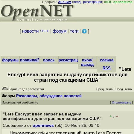
Профиль:
Аноним
(
вход
|
регистрация
)
неRU
opennet.me
[
новости
/
+++
|
форум
|
теги
|
]
форумы
правила/FAQ
поиск
регистрация
вход/
слежка
выход
RSS
"Lets
Encrypt ввёл запрет на выдачу сертификатов для
стран под санкциями США"
Вариант для распечатки
Пред. тема
|
След. тема
Форум
Разговоры, обсуждение новостей
Изначальное сообщение
[
Отслеживать
]
"Lets Encrypt ввёл запрет на выдачу
+
–
/
сертификатов для стран под санкциями США"
Сообщение от
opennews
(ok), 10-Июн-26, 09:40
Некоммерческий удостоверяющий центр Let's Encrypt,