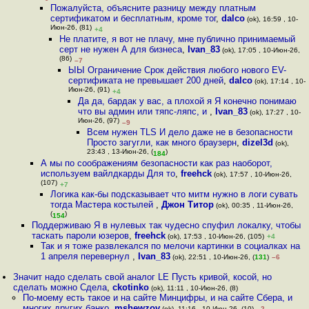
Пожалуйста, объясните разницу между платным
сертификатом и бесплатным, кроме тог
,
dalco
(ok), 16:59 , 10-
Июн-26, (81)
+4
Не платите, я вот не плачу, мне публично принимаемый
серт не нужен А для бизнеса
,
Ivan_83
(ok), 17:05 , 10-Июн-26,
(86)
–7
ЫЫ Ограничение Срок действия любого нового EV-
сертификата не превышает 200 дней
,
dalco
(ok), 17:14 , 10-
Июн-26, (91)
+4
Да да, бардак у вас, а плохой я Я конечно понимаю
что вы админ или тяпс-ляпс, и
,
Ivan_83
(ok), 17:27 , 10-
Июн-26, (97)
–9
Всем нужен TLS И дело даже не в безопасности
Просто загугли, как много браузерн
,
dizel3d
(ok),
23:43 , 13-Июн-26, (
)
184
А мы по соображениям безопасности как раз наоборот,
используем вайлдкарды Для то
,
freehck
(ok), 17:57 , 10-Июн-26,
(107)
+7
Логика как-бы подсказывает что митм нужно в логи сувать
тогда Мастера костылей
,
Джон Титор
(ok), 00:35 , 11-Июн-26,
(
)
154
Поддерживаю Я в нулевых так чудесно спуфил локалку, чтобы
таскать пароли юзеров
,
freehck
(ok), 17:53 , 10-Июн-26, (105)
+4
Так и я тоже развлекался по мелочи картинки в социалках на
1 апреля перевернул
,
Ivan_83
(ok), 22:51 , 10-Июн-26, (
131
)
–6
Значит надо сделать свой аналог LE Пусть кривой, косой, но
сделать можно Сдела
,
ckotinko
(ok), 11:11 , 10-Июн-26, (8)
По-моему есть такое и на сайте Минцифры, и на сайте Сбера, и
многих других банко
,
mshewzov
(ok), 11:16 , 10-Июн-26, (10)
–2