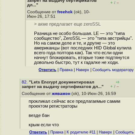
запрет на выдачу сертификатов
+
–
/
дл..."
Сообщение от
freehck
(ok), 10-
Июн-26, 17:51
> акме предлагает еще zeroSSL
Разница не особо большая. LE — это "типа
сообщество", ZeroSSL — это "типа австрийцы".
Но на самом деле и те, и другие — это
американцы (вот последних HID Global купила
всего года полтора как). Так что если одни
начнут блокировать, вторые тоже подтянутся
довольно быстро, тут к гадалке не ходи.
Ответить
|
Правка
|
Наверх
|
Cообщить модератору
82.
"Lets Encrypt документировал
+8
+
–
запрет на выдачу сертификатов дл..."
/
Сообщение от
жявамэн
(ok), 10-Июн-26, 16:59
прокликал сейчас все предлагаемые самим
проектом регистраторы
везде бан
крым если что
Ответить
|
Правка
|
К родителю #11
|
Наверх
|
Cообщить