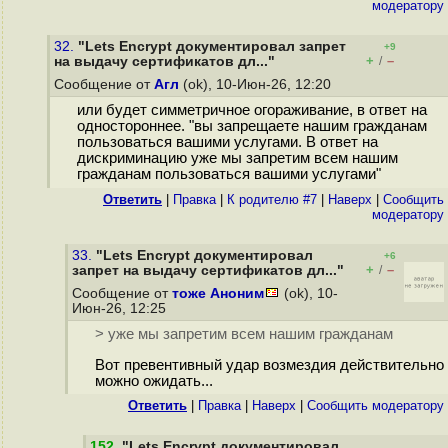
модератору
32.
"Lets Encrypt документировал запрет
+9
+
–
на выдачу сертификатов дл..."
/
Сообщение от
Агл
(ok), 10-Июн-26, 12:20
или будет симметричное огораживание, в ответ на
одностороннее. "вы запрещаете нашим гражданам
пользоваться вашими услугами. В ответ на
дискриминацию уже мы запретим всем нашим
гражданам пользоваться вашими услугами"
Ответить
|
Правка
|
К родителю #7
|
Наверх
|
Cообщить
модератору
33.
"Lets Encrypt документировал
+6
+
–
запрет на выдачу сертификатов дл..."
/
Сообщение от
тоже Аноним
(ok), 10-
Июн-26, 12:25
> уже мы запретим всем нашим гражданам
Вот превентивный удар возмездия действительно
можно ожидать...
Ответить
|
Правка
|
Наверх
|
Cообщить модератору
152
.
"Lets Encrypt документировал