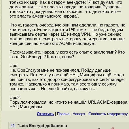
только их мир. Как в старом анекдоте: "Я вот думал, что
демократия — это власть народа, но товарищ Рузвельт
только что доходчиво мне объяснил, что демократия —
это власть американского народа".
Что ж, гадость очередную они нам сделали, но гадость не
критическую. Если закроют и РФ тоже — не беда: будем
выписывать серты через LE из-под VPN. Но уже сейчас
можно начинать смотреть в сторону альтернатив: в конце
концов сейчас много кто ACME использует.
Рассказывайте, народ, у кого есть опыт с аналогами? Кто
юзал GosEncrypt? Как он, норм?
Upd:
Не, GosEncrypt мне не понравился. Пойду дальше
смотреть. Вот есть у нас ещё НУЦ Минцифры ещё. Надо
бы понять, как это добро конфигурировать в cert-manager
том же. Насколько я понимаю, там всего одну ссылку
поправить же... Но ещё б найти, на какую...
Upd2:
Порылся-порылся, но что-то не нашёл URL ACME-сервера
НУЦ Минцифры.
Ответить
|
Правка
|
Наверх
|
Cообщить модератору
21.
"Lets Encrypt добавил в
–6