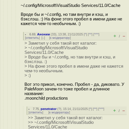
~/.config/Microsoft\VisualStudio Services/11.0/Cache
Вроде бы и ~/.config, но там внутри и кэш, и
бэкслэш. :) На фоне этого пробел в имени даже не
кажется чем-то необычным. :)
6.69
,
Аноним
(
33
), 13:38, 21/11/2025 [
^
] [
^^
] [
^^^
]
+
–
/
[
ответить
]
[
↓
] [
к модератору
]
> Заметил у себя такой вот каталог:
> ~/.config/Microsoft\VisualStudio
Services/11.0/Cache
> Вроде бы и ~/.config, но там внутри и кэш, и
бэкслэш. :)
> На фоне этого пробел в имени даже не кажется
чем-то необычным.
> :)
Вот это прикол, конечно. Пробел - да, диковато. У
PaleMoon зачем-то тоже пробел и длинное
название:
.moonchild productions
7.75
,
penetrator
(
?
), 15:14, 21/11/2025 [
^
] [
^^
] [
^^^
]
+
–
/
[
ответить
]
[
к модератору
]
>> Заметил у себя такой вот каталог:
>> ~/.config/Microsoft\VisualStudio
Services/11.0/Cache