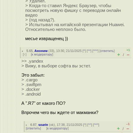
> Удалил.
> Когда-то ставил Яндекс Браузер, чтобы
посмотреть новую фишку с переводом онлайн
видео
> (год назад?).
> Испытывал на китайской презентации Huawei.
Относительно неплохо было.
месье извращенец ))
+1
5.65
,
Аноним
(
33
), 13:30, 21/11/2025 [
^
] [
^^
] [
^^^
] [
ответить
]
+
–
[
↑
] [
к модератору
]
/
>> .yandex
> Вижу, в выборе софта вы эстет.
Это забыл:
> .cargo
> .swiftpm
> .docker
> .android
А ".R7" от какого ПО?
Впрочем чего вы ждете от макманки?
–1
6.87
,
soarin
(
ok
), 17:38, 21/11/2025 [
^
] [
^^
] [
^^^
]
+
–
[
ответить
]
[
к модератору
]
/