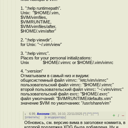
1. ":help runtimepath".
Unix: "$HOME/.vim,
$VIM/vimfiles,
$VIMRUNTIME,
$VIM/vimfiles/after,
$HOME/.vim/after"
2. ":help viewdir".
for Unix: "~/.vim/view"
3. ":help vimrc".
Places for your personal initializations:
Unix $HOME/.vimrc or $HOME/.vim/vimrc
4. ":version"
Отматываем в самый низ и видим:
общесистемный файл vimrc: "/etc/vim/vimrc"
пользовательский файл vimrc: "$HOME/.vimrc"
второй пользовательский файл vimrc: "~/.vim/vimrc"
пользовательский файл exrc: "$HOME/.exrc"
файл умолчаний: "$VIMRUNTIME/defaults.vim"
значение $VIM по умолчанию: "/usr/share/vim"
6.99
,
Аноним
(
38
), 16:10, 22/11/2025 [
^
] [
^^
] [
^^^
]
+
–
/
[
ответить
]
[
к модератору
]
Обновись, см. версию вима в заголовке коммита, в
которой поддержка XDG была добавлена. Ну и