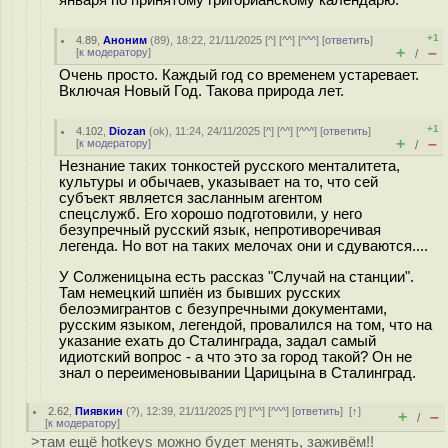
+1
4.89
,
Аноним
(
89
), 18:22, 21/11/2025 [
^
] [
^^
] [
^^^
] [
ответить
]
+
–
[
к модератору
]
/
Очень просто. Каждый год со временем устаревает.
Включая Новый Год. Такова природа лет.
+1
4.102
,
Diozan
(
ok
), 11:24, 24/11/2025 [
^
] [
^^
] [
^^^
] [
ответить
]
+
–
[
к модератору
]
/
Незнание таких тонкостей русского менталитета,
культуры и обычаев, указывает на то, что сей
субъект является засланным агентом
спецслужб. Его хорошо подготовили, у него
безупречный русский язык, непротиворечивая
легенда. Но вот на таких мелочах они и сдуваются....
У Солженицына есть рассказ "Случай на станции".
Там немецкий шпиён из бывших русских
белоэмигрантов с безупречными документами,
русским языком, легендой, провалился на том, что на
указание ехать до Сталинграда, задал самый
идиотский вопрос - а что это за город такой? Он не
знал о переименовывании Царицына в Сталинград.
2.62
,
Пиявкин
(
?
), 12:39, 21/11/2025 [
^
] [
^^
] [
^^^
] [
ответить
]
[
↑
]
+
–
/
[
к модератору
]
>там ещё hotkeys можно будет менять, заживём!!