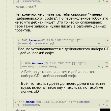
+
–
[
↓
] [
к модератору
]
/
>считается?
Нет конечно, не считается. Тебя спросили "именно
_дебиановского_ софта". Но перечисленное тобой это
не то что дебиан пишет. Это то что он опакечивает.
Тебе такие запросы нужно писать в багзиллу данных
проектов.
–2
5.68
,
Аноним
(
66
), 13:36, 21/11/2025 [
^
] [
^^
] [
^^^
]
+
–
[
ответить
]
[
к модератору
]
/
Всё, во устанавливается с дебиановского набора CD
- дебиановский софт.
+2
6.84
,
Аноним
(
83
), 16:21, 21/11/2025 [
^
] [
^^
] [
^^^
]
+
–
[
ответить
]
[
к модератору
]
/
> Всё, во устанавливается с дебиановского
набора CD - дебиановский софт.
Всё что таксист довёз до твоего дома в качестве
груза, включая твою опу - таксиста, по такой же
логике. xD
+2
4.47
,
crandel
(
ok
), 10:51, 21/11/2025 [
^
] [
^^
] [
^^^
] [
ответить
]
+
–
[
↑
] [
к модератору
]
/
>Емакс