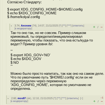
Согласно Стандарту:
$ export XDG_CONFIG_HOME=$HOME/.config
$ echo $XDG_CONFIG_HOME
$ /home/kolya/.config
3.74
,
Аноним
(
74
), 14:07, 21/11/2025 [
^
] [
^^
] [
^^^
] [
ответить
]
+
–
/
[
к модератору
]
Так-то оно так, но не совсем. Пример слишком
кринжовый, ты определил/инициализировал
переменную, чтобы показать, что она есть/куда-то
ведет? Пример уровня /b/:
'''
$ export XDG_GOV='NO'
$ echo $XDG_GOV
$ NO
'''
Можно было просто напитать, так как оно на самом деле.
Что по умолчанию путь '$HOME/.config' если он не
переопределен через переменную
'XDG_CONFIG_HOME', которая по умолчанию не
определена.
–1
2.60
,
mos87
(
ok
), 12:10, 21/11/2025 [
^
] [
^^
] [
^^^
] [
ответить
]
[
↑
]
+
–
[
к модератору
]
/