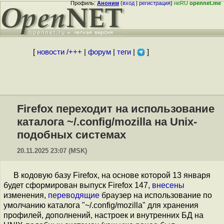
Профиль:
Аноним
(
вход
|
регистрация
)
неRU
opennet.me
[
новости
/
+++
|
форум
|
теги
|
]
Firefox переходит на использование
каталога ~/.config/mozilla на Unix-
подобных системах
20.11.2025 23:07 (MSK)
В кодовую базу Firefox, на основе которой 13 января
будет сформирован выпуск Firefox 147,
внесены
изменения,
переводящие
браузер на использование по
умолчанию каталога "~/.config/mozilla" для хранения
профилей, дополнений, настроек и внутренних БД на