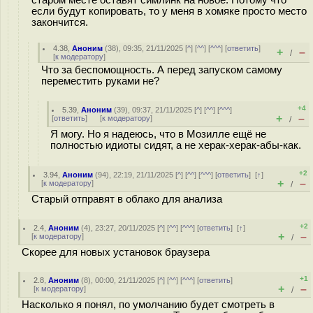
старом месте оставят симлинк на новое. Потому что
если будут копировать, то у меня в хомяке просто место
закончится.
4.38
,
Аноним
(
38
), 09:35, 21/11/2025 [
^
] [
^^
] [
^^^
] [
ответить
]
+
–
/
[
к модератору
]
Что за беспомощность. А перед запуском самому
переместить руками не?
+4
5.39
,
Аноним
(
39
), 09:37, 21/11/2025 [
^
] [
^^
] [
^^^
]
+
–
[
ответить
]
[
к модератору
]
/
Я могу. Но я надеюсь, что в Мозилле ещё не
полностью идиоты сидят, а не херак-херак-абы-как.
+2
3.94
,
Аноним
(
94
), 22:19, 21/11/2025 [
^
] [
^^
] [
^^^
] [
ответить
]
[
↑
]
+
–
[
к модератору
]
/
Старый отправят в облако для анализа
+2
2.4
,
Аноним
(
4
), 23:27, 20/11/2025 [
^
] [
^^
] [
^^^
] [
ответить
]
[
↑
]
+
–
[
к модератору
]
/
Скорее для новых установок браузера
+1
2.8
,
Аноним
(
8
), 00:00, 21/11/2025 [
^
] [
^^
] [
^^^
] [
ответить
]
+
–
[
к модератору
]
/
Насколько я понял, по умолчанию будет смотреть в