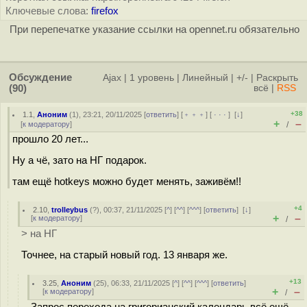
Ключевые слова:
firefox
При перепечатке указание ссылки на opennet.ru обязательно
Обсуждение
Ajax
|
1 уровень
|
Линейный
|
+/-
|
Раскрыть
(90)
всё
|
RSS
+38
1.1
,
Аноним
(
1
), 23:21, 20/11/2025 [
ответить
] [
﹢﹢﹢
] [
· · ·
]
[
↓
]
+
–
[
к модератору
]
/
прошло 20 лет...
Ну а чё, зато на НГ подарок.
там ещё hotkeys можно будет менять, заживём!!
+4
2.10
,
trolleybus
(
?
), 00:37, 21/11/2025 [
^
] [
^^
] [
^^^
] [
ответить
]
[
↓
]
+
–
[
к модератору
]
/
> на НГ
Точнее, на старый новый год. 13 января же.
+13
3.25
,
Аноним
(
25
), 06:33, 21/11/2025 [
^
] [
^^
] [
^^^
] [
ответить
]
+
–
[
к модератору
]
/