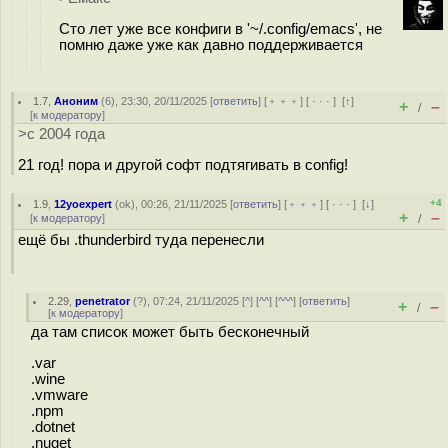
Сто лет уже все конфиги в '~/.config/emacs', не
помню даже уже как давно поддерживается
1.7
,
Аноним
(
6
), 23:30, 20/11/2025 [
ответить
] [
﹢﹢﹢
] [
· · ·
]
[
↑
]
+
–
/
[
к модератору
]
>с 2004 года
21 год! пора и другой софт подтягивать в config!
+4
1.9
,
12yoexpert
(
ok
), 00:26, 21/11/2025 [
ответить
] [
﹢﹢﹢
] [
· · ·
]
[
↓
]
+
–
[
к модератору
]
/
ещё бы .thunderbird туда перенесли
2.29
,
penetrator
(
?
), 07:24, 21/11/2025 [
^
] [
^^
] [
^^^
] [
ответить
]
+
–
/
[
к модератору
]
да там список может быть бесконечный
.var
.wine
.vmware
.npm
.dotnet
.nuget