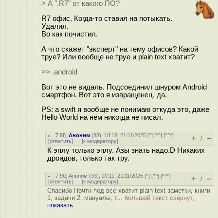
> А ".R7" от какого ПО?
R7 офис. Когда-то ставил на потыкать.
Удалил.
Во как почистил.
А что скажет "эксперт" на тему офисов? Какой
труе? Или вообще не труе и plain text хватит?
>> .android
Вот это не видаль. Подсоединил шнуром Android
смартфон. Вот это я извращенец, да.
PS: а swift я вообще не понимаю откуда это, даже
Hello World на нём никогда не писал.
7.88
,
Аноним
(
88
), 18:18, 21/11/2025 [
^
] [
^^
] [
^^^
]
+
–
/
[
ответить
]
[
к модератору
]
К эплу только эплу. Азы знать надо.D Никаких
дроидов, только так тру.
7.90
,
Аноним
(
33
), 20:11, 21/11/2025 [
^
] [
^^
] [
^^^
]
+
–
/
[
ответить
]
[
к модератору
]
Спасибо Почти под все хватит plain text заметки, книги
1, задачи 2, мануалы, т...
большой текст свёрнут,
показать