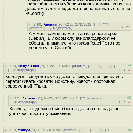
после обновления убери из корня хомяка, иначе по
дефолту будет продолжать использовать его, в не
из .config
7.101
,
Аноним
(
95
), 02:15, 23/11/2025 [
^
] [
^^
] [
^^^
]
+
–
/
[
ответить
]
[
к модератору
]
А у меня самая актуальная из репозитория
(Debian). В любом случае благодарю: я не
обратил внимание, что графа "patch" это про
версию vim. Спасибо!
+1
1.20
,
Пишу с 4 пня
(
?
), 05:20, 21/11/2025 [
ответить
] [
﹢﹢﹢
] [
· · ·
]
[
↓
]
+
–
[
↑
] [
к модератору
]
/
Когда углы скруглять уже дальше некуда, они принялись
перетаскивать кровати. Воистину, новость достойная
современной IT'шки.
+3
2.22
,
Аноним
(
21
), 05:42, 21/11/2025 [
^
] [
^^
] [
^^^
] [
ответить
]
+
–
[
к модератору
]
/
Знаешь, это должно было быть сделано очень давно,
учитывая простоту изменения.
+1
1.23
,
Уникум
(
?
), 06:15, 21/11/2025 [
ответить
] [
﹢﹢﹢
] [
· · ·
]
[
↓
] [
↑
]