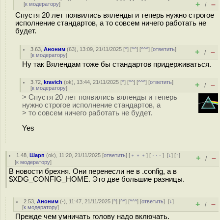
+
–
[
к модератору
]
/
Спустя 20 лет появились вяленды и теперь нужно строгое
исполнение стандартов, а то совсем ничего работать не
будет.
3.63
,
Аноним
(
63
), 13:09, 21/11/2025 [
^
] [
^^
] [
^^^
] [
ответить
]
+
–
/
[
к модератору
]
Ну так Вялендам тоже бы стандартов придерживаться.
3.72
,
kravich
(
ok
), 13:44, 21/11/2025 [
^
] [
^^
] [
^^^
] [
ответить
]
+
–
/
[
к модератору
]
> Спустя 20 лет появились вяленды и теперь
нужно строгое исполнение стандартов, а
> то совсем ничего работать не будет.
Yes
1.48
,
Шарп
(
ok
), 11:20, 21/11/2025 [
ответить
] [
﹢﹢﹢
] [
· · ·
]
[
↓
] [
↑
]
+
–
/
[
к модератору
]
В новости брехня. Они перенесли не в .config, а в
$XDG_CONFIG_HOME. Это две большие разницы.
2.53
,
Аноним
(
-
), 11:47, 21/11/2025 [
^
] [
^^
] [
^^^
] [
ответить
]
[
↓
]
+
–
/
[
к модератору
]
Прежде чем умничать голову надо включать.