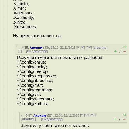
.viminfo;
.vimrc;
.wget-hsts;
.Xauthority;
.xinitrc;
.Xresources
Ну прям засиралово, да.
+3
4.35
,
Аноним
(
33
), 08:10, 21/11/2025 [
^
] [
^^
] [
^^^
] [
ответить
]
+
–
[
↓
] [
к модератору
]
/
Разумно отметить и нормальных разрабов:
~/.config/cmus;
~/.config/conky;
~/.config/freerdp;
~/.config/keepassxc;
~/.config/libreoffice;
~/.config/mutt;
~/.config/remmina;
~/.config/vlc;
~/.config/wireshark;
~/.config/zathura
+3
5.57
,
Аноним
(
57
), 12:08, 21/11/2025 [
^
] [
^^
] [
^^^
]
+
–
[
ответить
]
[
к модератору
]
/
Заметил у себя такой вот каталог: