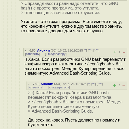
> Справедливости ради надо отметить, что GNU
bash не просто программа, это утилита
> отвечающая за системное окружение.
Утилита - это тоже программа. Если имеете ввиду,
что конфиги утилит нужно в другом месте хранить,
то приведите доводы для чего это нужно.
6.86
,
Аноним
(
86
), 16:52, 21/11/2025 [
^
] [
^^
] [
^^^
]
+
–
/
[
ответить
]
[
к модератору
]
:) Ха-ха! Если разработчики GNU bash переместят
конфиги юзера в каталог типа ~/.config/bash я бы
на это посмотрел. Мендел Купер перепишет свою
знаменитую Advanced Bash-Scripting Guide.
7.91
,
Аноним
(
33
), 20:13, 21/11/2025 [
^
] [
^^
] [
^^^
]
+
–
/
[
ответить
]
[
к модератору
]
> :) Ха-ха! Если разработчики GNU bash
переместят конфиги юзера в каталог типа
> ~/.config/bash я бы на это посмотрел. Мендел
Купер перепишет свою знаменитую
> Advanced Bash-Scripting Guide.
Да, всех на ковер. Пусть делают по нормасу и
будет четко.