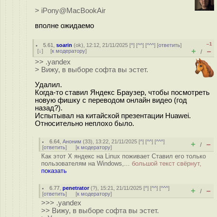
> iPony@MacBookAir
вполне ожидаемо
–1
5.61
,
soarin
(
ok
), 12:12, 21/11/2025 [
^
] [
^^
] [
^^^
] [
ответить
]
+
–
[
↓
] [
к модератору
]
/
>> .yandex
> Вижу, в выборе софта вы эстет.
Удалил.
Когда-то ставил Яндекс Браузер, чтобы посмотреть
новую фишку с переводом онлайн видео (год
назад?).
Испытывал на китайской презентации Huawei.
Относительно неплохо было.
6.64
,
Аноним
(
33
), 13:22, 21/11/2025 [
^
] [
^^
] [
^^^
]
+
–
/
[
ответить
]
[
к модератору
]
Как этот Х яндекс на Linux поживает Ставил его только
пользователям на Windows,...
большой текст свёрнут,
показать
6.77
,
penetrator
(
?
), 15:21, 21/11/2025 [
^
] [
^^
] [
^^^
]
+
–
/
[
ответить
]
[
к модератору
]
>>> .yandex
>> Вижу, в выборе софта вы эстет.