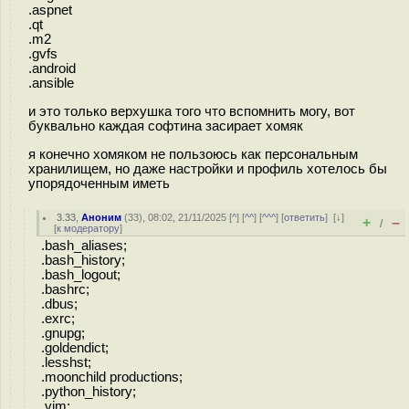
.aspnet
.qt
.m2
.gvfs
.android
.ansible
и это только верхушка того что вспомнить могу, вот
буквально каждая софтина засирает хомяк
я конечно хомяком не пользоюсь как персональным
хранилищем, но даже настройки и профиль хотелось бы
упорядоченным иметь
3.33
,
Аноним
(
33
), 08:02, 21/11/2025 [
^
] [
^^
] [
^^^
] [
ответить
]
[
↓
]
+
–
/
[
к модератору
]
.bash_aliases;
.bash_history;
.bash_logout;
.bashrc;
.dbus;
.exrc;
.gnupg;
.goldendict;
.lesshst;
.moonchild productions;
.python_history;
.vim;