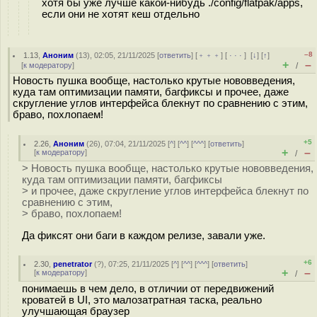
хотя бы уже лучше какой-нибудь ./config/flatpak/apps,
если они не хотят кеш отдельно
–8
1.13
,
Аноним
(
13
), 02:05, 21/11/2025 [
ответить
] [
﹢﹢﹢
] [
· · ·
]
[
↓
] [
↑
]
+
–
[
к модератору
]
/
Новость пушка вообще, настолько крутые нововведения,
куда там оптимизации памяти, багфиксы и прочее, даже
скругление углов интерфейса блекнут по сравнению с этим,
браво, похлопаем!
+5
2.26
,
Аноним
(
26
), 07:04, 21/11/2025 [
^
] [
^^
] [
^^^
] [
ответить
]
+
–
[
к модератору
]
/
> Новость пушка вообще, настолько крутые нововведения,
куда там оптимизации памяти, багфиксы
> и прочее, даже скругление углов интерфейса блекнут по
сравнению с этим,
> браво, похлопаем!
Да фиксят они баги в каждом релизе, завали уже.
+6
2.30
,
penetrator
(
?
), 07:25, 21/11/2025 [
^
] [
^^
] [
^^^
] [
ответить
]
+
–
[
к модератору
]
/
понимаешь в чем дело, в отличии от передвижений
кроватей в UI, это малозатратная таска, реально
улучшающая браузер