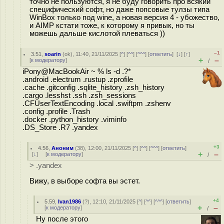
точно не пользуются, я не буду говорить про всякий
специфический софт, но даже попсовые тулзы типа
WinBox только под wine, а новая версия 4 - убожество,
и AIMP кстати тоже, к которому я привык, но ты
можешь дальше кислотой плеваться ))
–1
3.51
,
soarin
(
ok
), 11:40, 21/11/2025 [
^
] [
^^
] [
^^^
] [
ответить
]
[
↓
] [
↑
]
+
–
[
к модератору
]
/
iPony@MacBookAir ~ % ls -d .?*
.android .electrum .rustup .zprofile
.cache .gitconfig .sqlite_history .zsh_history
.cargo .lesshst .ssh .zsh_sessions
.CFUserTextEncoding .local .swiftpm .zshenv
.config .profile .Trash
.docker .python_history .viminfo
.DS_Store .R7 .yandex
+3
4.56
,
Аноним
(
38
), 12:00, 21/11/2025 [
^
] [
^^
] [
^^^
] [
ответить
]
+
–
[
↓
] [
к модератору
]
/
> .yandex
Вижу, в выборе софта вы эстет.
+4
5.59
,
Ivan1986
(
?
), 12:10, 21/11/2025 [
^
] [
^^
] [
^^^
] [
ответить
]
+
–
[
к модератору
]
/
Ну после этого