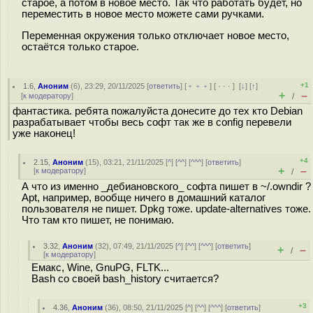
старое, а потом в новое место. Так что работать будет, но
переместить в новое место можете сами ручками.
Переменная окружения только отключает новое место,
остаётся только старое.
+1
1.6
,
Аноним
(
6
), 23:29, 20/11/2025 [
ответить
] [
﹢﹢﹢
] [
· · ·
]
[
↓
] [
↑
]
+
–
[
к модератору
]
/
фантастика. ребята пожалуйста донесите до тех кто Debian
разрабатывает чтобы весь софт так же в config перевели
уже наконец!
+4
2.15
,
Аноним
(
15
), 03:21, 21/11/2025 [
^
] [
^^
] [
^^^
] [
ответить
]
+
–
[
к модератору
]
/
А что из именно _дебиановского_ софта пишет в ~/.owndir ?
Apt, например, вообще ничего в домашний каталог
пользователя не пишет. Dpkg тоже. update-alternatives тоже.
Что там кто пишет, не понимаю.
3.32
,
Аноним
(
32
), 07:49, 21/11/2025 [
^
] [
^^
] [
^^^
] [
ответить
]
+
–
/
[
к модератору
]
Емакс, Wine, GnuPG, FLTK...
Bash со своей bash_history считается?
+3
4.36
,
Аноним
(
36
), 08:50, 21/11/2025 [
^
] [
^^
] [
^^^
] [
ответить
]