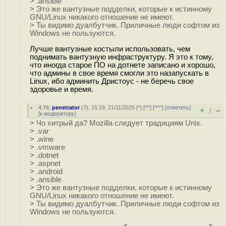
> .ansible
> Это же вантузные подделки, которые к истинному
GNU/Linux никакого отношение не имеют.
> Ты видимо дуалбутчик. Приличные люди софтом из
Windows не пользуются.
Лучше вантузные костыли использовать, чем
поднимать вантузную инфраструктуру. Я это к тому,
что иногда старое ПО на дотнете записано и хорошо,
что админы в свое время смогли это назапускать в
Linux, ибо админить Дристоус - не беречь свое
здоровье и время.
4.76
,
penetrator
(
?
), 15:19, 21/11/2025 [
^
] [
^^
] [
^^^
] [
ответить
]
+
–
/
[
к модератору
]
> Чо хитрый да? Mozilla следует традициям Unix.
> .var
> .wine
> .vmware
> .dotnet
> .aspnet
> .android
> .ansible
> Это же вантузные подделки, которые к истинному
GNU/Linux никакого отношение не имеют.
> Ты видимо дуалбутчик. Приличные люди софтом из
Windows не пользуются.