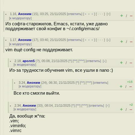
1.16
,
Аноним
(
15
), 03:25, 21/11/2025 [
ответить
] [
﹢﹢﹢
] [
· · ·
]
[
↑
]
+
–
/
[
к модератору
]
Из софта-старожилов, Emacs, кстати, уже давно
поддерживает свой конфиг в ~/.config/emacs/
1.17
,
Аноним
(
17
), 03:40, 21/11/2025 [
ответить
] [
﹢﹢﹢
] [
· · ·
]
[
↓
]
+
–
/
[
к модератору
]
vim ёщё config не поддерживает.
2.18
,
аролп5
(
?
), 05:08, 21/11/2025 [
^
] [
^^
] [
^^^
] [
ответить
]
[
↓
]
+
–
/
[
к модератору
]
Из-за трудности обучения vim, все ушли в nano :)
+15
3.24
,
Аноним
(
24
), 06:30, 21/11/2025 [
^
] [
^^
] [
^^^
] [
ответить
]
+
–
[
к модератору
]
/
Все кто смогли выйти.
+2
2.34
,
Аноним
(
33
), 08:04, 21/11/2025 [
^
] [
^^
] [
^^^
] [
ответить
]
[
↑
]
+
–
[
к модератору
]
/
Да, вообще ж*па:
.vim;
.viminfo;
.vimrc