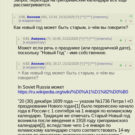
Запрос перехода на григорианский календарь всё ещё
рассматривается.
+1
3.66
,
Аноним
(
66
), 13:34, 21/11/2025 [
^
] [
^^
] [
^^^
] [
ответить
]
+
–
[
к модератору
]
/
Как новый год может быть старым, о чём вы говорите?
4.81
,
Америка
(
?
), 16:08, 21/11/2025 [
^
] [
^^
] [
^^^
] [
ответить
]
+
–
/
[
к модератору
]
Может если речь о празднике (или праздничной дате),
поскольку "Новый Год" - имя собственное.
4.83
,
Аноним
(
83
), 16:17, 21/11/2025 [
^
] [
^^
] [
^^^
] [
ответить
]
+
–
/
[
к модератору
]
> Как новый год может быть старым, о чём вы
говорите?
In Soviet Russia может
https://ru.wikipedia.org/wiki/%D0%A1%D1%82%D0%B0
"20 (30) декабря 1699 года — указом №1736 Петра I «О
праздновании Нового года»[1] было перенесено начало
года в России с 1 сентября на 1 января по юлианскому
календарю. Традиция же отмечать Старый Новый год
возникла после введения в 1918 году григорианского
календаря[2], вследствие чего 1-е января по
юлианскому календарю стало соответствовать 14-му
января по принятому григорианскому календарю."