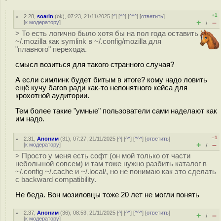
+1
2.28
,
soarin
(
ok
), 07:23, 21/11/2025 [
^
] [
^^
] [
^^^
] [
ответить
]
+
–
[
к модератору
]
/
> То есть логично было хотя бы на пол года оставить
~/.mozilla как symlink в ~/.config/mozilla для
"плавного" перехода.
смысл возиться для такого странного случая?
А если симлинк будет битым в итоге? кому надо ловить
ещё кучу багов ради как-то непонятного кейса для
крохотной аудитории.
Тем более такие "умные" пользователи сами наделают как
им надо.
–1
2.31
,
Аноним
(
31
), 07:27, 21/11/2025 [
^
] [
^^
] [
^^^
] [
ответить
]
+
–
[
к модератору
]
/
> Просто у меня есть софт (он мой только от части
небольшой совсем) и там тоже нужно разбить каталог в
~/.config ~/.cache и ~/.local/, но не понимаю как это сделать
с backward compatibility.
Не беда. Вон мозиловцы тоже 20 лет не могли понять
2.37
,
Аноним
(
36
), 08:53, 21/11/2025 [
^
] [
^^
] [
^^^
] [
ответить
]
+
–
/
[
к модератору
]