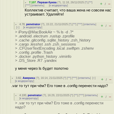
7.107
,
Первая буква
(
?
), 11:18, 26/11/2025 [
^
] [
^^
]
+
–
/
[
^^^
] [
ответить
]
[
к модератору
]
Коллектив считает, что ваша жена не совсем нас
устраивает. Удаляйте!
4.78
,
penetrator
(
?
), 15:22, 21/11/2025 [
^
] [
^^
] [
^^^
] [
ответить
]
+
–
/
[
↑
] [
к модератору
]
> iPony@MacBookAir ~ % ls -d .?*
> .android .electrum .rustup .zprofile
> .cache .gitconfig .sqlite_history .zsh_history
> .cargo .lesshst .ssh .zsh_sessions
> .CFUserTextEncoding .local .swiftpm .zshenv
> .config .profile .Trash
> .docker .python_history .viminfo
> .DS_Store .R7 .yandex
у меня через ls будет полотно
3.82
,
Америка
(
?
), 16:14, 21/11/2025 [
^
] [
^^
] [
^^^
] [
ответить
]
[
↑
]
+
–
/
[
к модератору
]
.var то тут при чём? Его тоже в .config перенести надо?
4.100
,
penetrator
(
?
), 16:29, 22/11/2025 [
^
] [
^^
] [
^^^
] [
ответить
]
+
–
/
[
к модератору
]
> .var то тут при чём? Его тоже в .config перенести
надо?