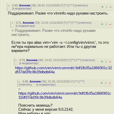
2.40
,
Аноним
(
38
), 09:44, 21/11/2025 [
^
] [
^^
] [
^^^
] [
ответить
]
+
–
/
[
к модератору
]
Поддерживает. Разве что viminfo надо руками настроить.
3.71
,
Аноним
(
33
), 13:43, 21/11/2025 [
^
] [
^^
] [
^^^
] [
ответить
]
+
–
/
[
к модератору
]
> Поддерживает. Разве что viminfo надо руками
настроить.
Если ты про alias vim='vim -u ~/.config/vim/vimrc', то это
ни*ера нормально не работает. Или ты о другом
варианте?
4.73
,
Аноним
(
38
), 14:03, 21/11/2025 [
^
] [
^^
] [
^^^
] [
ответить
]
+
–
/
[
к модератору
]
https://github.com/vim/vim/commit/c9df1fb35a1866901c32
df37dd39c8b39dbdb64a
5.95
,
Аноним
(
95
), 01:28, 22/11/2025 [
^
] [
^^
] [
^^^
]
+
–
/
[
ответить
]
[
к модератору
]
>
https://github.com/vim/vim/commit/c9df1fb35a1866901c
32df37dd39c8b39dbdb64a
Пояснить можешь?
Сейчас у меня версия 9.0.2142.
Мои наборы в vim: