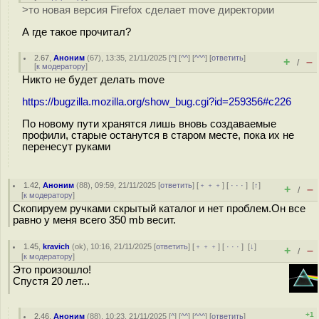
>то новая версия Firefox сделает move директории
А где такое прочитал?
2.67
,
Аноним
(
67
), 13:35, 21/11/2025 [
^
] [
^^
] [
^^^
] [
ответить
]
+
–
/
[
к модератору
]
Никто не будет делать move
https://bugzilla.mozilla.org/show_bug.cgi?id=259356#c226
По новому пути хранятся лишь вновь создаваемые
профили, старые останутся в старом месте, пока их не
перенесут руками
1.42
,
Аноним
(
88
), 09:59, 21/11/2025 [
ответить
] [
﹢﹢﹢
] [
· · ·
]
[
↑
]
+
–
/
[
к модератору
]
Скопируем ручками скрытый каталог и нет проблем.Он все
равно у меня всего 350 mb весит.
1.45
,
kravich
(
ok
), 10:16, 21/11/2025 [
ответить
] [
﹢﹢﹢
] [
· · ·
]
[
↓
]
+
–
/
[
к модератору
]
Это произошло!
Спустя 20 лет...
+1
2.46
,
Аноним
(
88
), 10:23, 21/11/2025 [
^
] [
^^
] [
^^^
] [
ответить
]