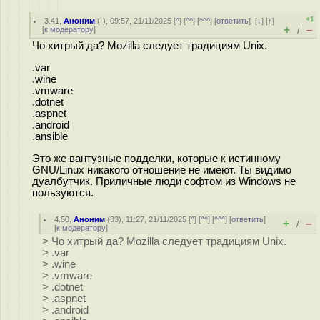
+1
3.41
,
Аноним
(
-
), 09:57, 21/11/2025 [
^
] [
^^
] [
^^^
] [
ответить
]
[
↓
] [
↑
]
+
–
[
к модератору
]
/
Чо хитрый да? Mozilla следует традициям Unix.
.var
.wine
.vmware
.dotnet
.aspnet
.android
.ansible
Это же вантузные подделки, которые к истинному
GNU/Linux никакого отношение не имеют. Ты видимо
дуалбутчик. Приличные люди софтом из Windows не
пользуются.
4.50
,
Аноним
(
33
), 11:27, 21/11/2025 [
^
] [
^^
] [
^^^
] [
ответить
]
+
–
/
[
к модератору
]
> Чо хитрый да? Mozilla следует традициям Unix.
> .var
> .wine
> .vmware
> .dotnet
> .aspnet
> .android