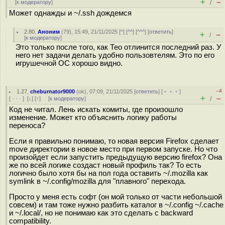
+
–
[
к модератору
]
/
Может однажды и ~/.ssh дождемся
2.80
,
Аноним
(
79
), 15:49, 21/11/2025 [
^
] [
^^
] [
^^^
] [
ответить
]
+
–
/
[
к модератору
]
Это только после того, как Тео отлинится последний раз. У
него нет задачи делать удобно пользовтелям. Это по его
игрушечной ОС хорошо видно.
–4
1.27
,
cheburnator9000
(
ok
), 07:09, 21/11/2025 [
ответить
] [
﹢﹢﹢
]
+
–
[
· · ·
]
[
↓
] [
↑
] [
к модератору
]
/
Код не читал. Лень искать комиты, где произошло
изменение. Может кто объяснить логику работы
переноса?
Если я правильно понимаю, то новая версия Firefox сделает
move директории в новое место при первом запуске. Но что
произойдет если запустить предыдущую версию firefox? Она
же по всей логике создаст новый профиль так? То есть
логично было хотя бы на пол года оставить ~/.mozilla как
symlink в ~/.config/mozilla для "плавного" перехода.
Просто у меня есть софт (он мой только от части небольшой
совсем) и там тоже нужно разбить каталог в ~/.config ~/.cache
и ~/.local/, но не понимаю как это сделать с backward
compatibility.