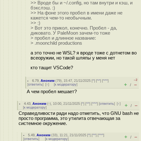
>> Вроде бы и ~/.config, но там внутри и кэш, и
бэкслэш. :)
>> На фоне этого пробел в имени даже не
кажется чем-то необычным.
>> :)
> Вот это прикол, конечно. Пробел - да,
диковато. У PaleMoon зачем-то тоже
> пробел и длинное название:
> .moonchild productions
а это точно не WSL? я вроде тоже с дотнетом во
всеоружии, но такой шляпы у меня нет
кто тащит VSCode?
–2
6.79
,
Аноним
(
79
), 15:47, 21/11/2025 [
^
] [
^^
] [
^^^
]
+
–
[
ответить
]
[
↑
] [
к модератору
]
/
А чем пробел мешает?
4.43
,
Аноним
(
-
), 10:00, 21/11/2025 [
^
] [
^^
] [
^^^
] [
ответить
]
[
↑
]
+
–
/
[
к модератору
]
Справедливости ради надо отметить, что GNU bash не
просто программа, это утилита отвечающая за
системное окружение.
5.49
,
Аноним
(
33
), 11:21, 21/11/2025 [
^
] [
^^
] [
^^^
]
+
–
/
[
ответить
]
[
к модератору
]