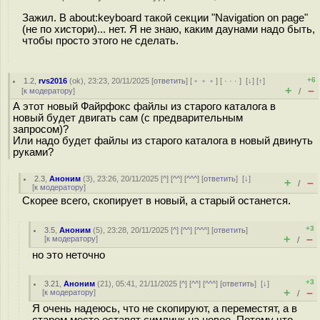
Зажил. В about:keyboard такой секции "Navigation on page"
(не по хистори)... нет. Я не знаю, каким даунами надо быть,
чтобы просто этого не сделать.
+6
1.2
,
rvs2016
(
ok
), 23:23, 20/11/2025 [
ответить
] [
﹢﹢﹢
] [
· · ·
]
[
↓
] [
↑
]
+
–
[
к модератору
]
/
А этот новый Файрфокс файлы из старого каталога в
новый будет двигать сам (с предварительным
запросом)?
Или надо будет файлы из старого каталога в новый двинуть
руками?
2.3
,
Аноним
(
3
), 23:26, 20/11/2025 [
^
] [
^^
] [
^^^
] [
ответить
]
[
↓
]
+
–
/
[
к модератору
]
Скорее всего, скопирует в новый, а старый останется.
+3
3.5
,
Аноним
(
5
), 23:28, 20/11/2025 [
^
] [
^^
] [
^^^
] [
ответить
]
+
–
[
к модератору
]
/
но это неточно
+3
3.21
,
Аноним
(
21
), 05:41, 21/11/2025 [
^
] [
^^
] [
^^^
] [
ответить
]
[
↓
]
+
–
[
к модератору
]
/
Я очень надеюсь, что не скопируют, а переместят, а в