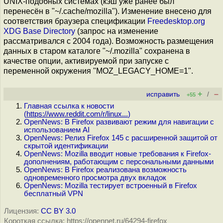
UNIX-подобных системах (кэш уже ранее был
перенесён в "~/.cache/mozilla"). Изменение внесено для
соответствия браузера спецификации
Freedesktop.org
XDG Base Directory
(запрос на изменение
рассматривался с 2004 года). Возможность размещения
данных в старом каталоге "~/.mozilla" сохранена в
качестве опции, активируемой при запуске с
переменной окружения "MOZ_LEGACY_HOME=1".
+
–
исправить
/
+55
Главная ссылка к новости
(
https://www.reddit.com/r/linux...
)
OpenNews: В Firefox развивают режим для навигации с
использованием AI
OpenNews: Релиз Firefox 145 с расширенной защитой от
скрытой идентификации
OpenNews: Mozilla вводит новые требования к Firefox-
дополнениям, работающим с персональными данными
OpenNews: В Firefox реализована возможность
одновременного просмотра двух вкладок
OpenNews: Mozilla тестирует встроенный в Firefox
бесплатный VPN
Лицензия:
CC BY 3.0
Короткая ссылка: https://opennet.ru/64294-firefox