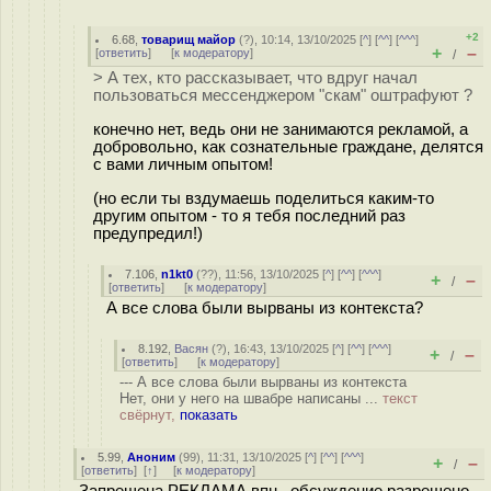
+2
6.68
,
товарищ майор
(
?
), 10:14, 13/10/2025 [
^
] [
^^
] [
^^^
]
+
–
[
ответить
]
[
к модератору
]
/
> А тех, кто рассказывает, что вдруг начал
пользоваться мессенджером "скам" оштрафуют ?
конечно нет, ведь они не занимаются рекламой, а
добровольно, как сознательные граждане, делятся
с вами личным опытом!
(но если ты вздумаешь поделиться каким-то
другим опытом - то я тебя последний раз
предупредил!)
7.106
,
n1kt0
(
??
), 11:56, 13/10/2025 [
^
] [
^^
] [
^^^
]
+
–
/
[
ответить
]
[
к модератору
]
А все слова были вырваны из контекста?
8.192
,
Васян
(
?
), 16:43, 13/10/2025 [
^
] [
^^
] [
^^^
]
+
–
/
[
ответить
]
[
к модератору
]
--- А все слова были вырваны из контекста
Нет, они у него на швабре написаны ...
текст
свёрнут,
показать
5.99
,
Аноним
(
99
), 11:31, 13/10/2025 [
^
] [
^^
] [
^^^
]
+
–
/
[
ответить
]
[
↑
] [
к модератору
]