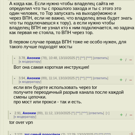
А когда как. Если нужно чтобы владелец сайта не
определил что ты с прошлого захода и ты с этого это
один человек, то Тор запускать на выходе(можно и
через ВПН, если не важно, что владелец впна будет знать
что ты подключаешся к тору). а если нужно чтобы
владелец ВПН не узнал кто к ним подключается, но задача
как первая не стояла, то ВПН через тор.
В первом случае правда ВПН тоже не особо нужен, для
такого лучше подходят мосты
3.78
,
Аноним
(
78
), 10:48, 13/10/2025 [
^
] [
^^
] [
^^^
] [
ответить
]
+
–
/
[
к модератору
]
Вот она самая короткая инструкция!
3.94
,
Аноним
(
89
), 11:14, 13/10/2025 [
^
] [
^^
] [
^^^
] [
ответить
]
+
–
/
[
к модератору
]
если впн будете использовать через tor
получите переодичный разрыв канала после каждой
смены цепочки.
про мост или прокси - так и есть.
2.91
,
Аноним
(
89
), 11:12, 13/10/2025 [
^
] [
^^
] [
^^^
] [
ответить
]
[
↑
]
+
–
/
[
к модератору
]
tor over vpn
–1
2.121
,
тот самый поросёнок
(
?
), 12:29, 13/10/2025 [
^
] [
^^
] [
^^^
]