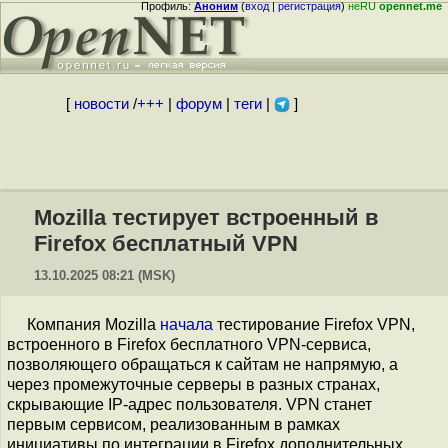
Профиль:
Аноним
(
вход
|
регистрация
)
неRU
opennet.me
[
новости
/
+++
|
форум
|
теги
|
]
Mozilla тестирует встроенный в
Firefox бесплатный VPN
13.10.2025 08:21 (MSK)
Компания Mozilla
начала
тестирование Firefox VPN,
встроенного в Firefox бесплатного VPN-сервиса,
позволяющего обращаться к сайтам не напрямую, а
через промежуточные серверы в разных странах,
скрывающие IP-адрес пользователя. VPN станет
первым сервисом, реализованным в рамках
инициативы по интеграции в Firefox дополнительных