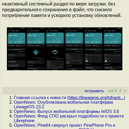
неактивный системный раздел по мере загрузки, без
предварительного сохранения в файл, что снизило
потребление памяти и ускорило установку обновлений.
+
–
исправить
/
+14
Главная ссылка к новости (
https://lineageos.org/Infrastr...
)
OpenNews: Опубликована мобильная платформа
LineageOS 23.2
OpenNews: Выпуск мобильной платформы /e/OS 3.6
OpenNews: Фонд СПО раскрыл подробности о проекте
Librephone
OpenNews: Pine64 свернул проект PinePhone Pro и