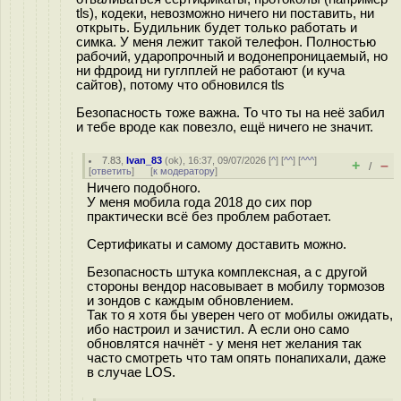
tls), кодеки, невозможно ничего ни поставить, ни
открыть. Будильник будет только работать и
симка. У меня лежит такой телефон. Полностью
рабочий, ударопрочный и водонепроницаемый, но
ни фдроид ни гуглплей не работают (и куча
сайтов), потому что обновился tls
Безопасность тоже важна. То что ты на неё забил
и тебе вроде как повезло, ещё ничего не значит.
7.83
,
Ivan_83
(
ok
), 16:37, 09/07/2026 [
^
] [
^^
] [
^^^
]
+
–
/
[
ответить
]
[
к модератору
]
Ничего подобного.
У меня мобила года 2018 до сих пор
практически всё без проблем работает.
Сертификаты и самому доставить можно.
Безопасность штука комплексная, а с другой
стороны вендор насовывает в мобилу тормозов
и зондов с каждым обновлением.
Так то я хотя бы уверен чего от мобилы ожидать,
ибо настроил и зачистил. А если оно само
обновлятся начнёт - у меня нет желания так
часто смотреть что там опять понапихали, даже
в случае LOS.