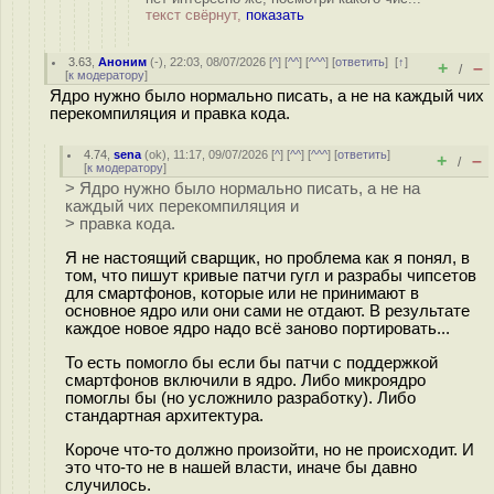
текст свёрнут,
показать
3.63
,
Аноним
(
-
), 22:03, 08/07/2026 [
^
] [
^^
] [
^^^
] [
ответить
]
[
↑
]
+
–
/
[
к модератору
]
Ядро нужно было нормально писать, а не на каждый чих
перекомпиляция и правка кода.
4.74
,
sena
(
ok
), 11:17, 09/07/2026 [
^
] [
^^
] [
^^^
] [
ответить
]
+
–
/
[
к модератору
]
> Ядро нужно было нормально писать, а не на
каждый чих перекомпиляция и
> правка кода.
Я не настоящий сварщик, но проблема как я понял, в
том, что пишут кривые патчи гугл и разрабы чипсетов
для смартфонов, которые или не принимают в
основное ядро или они сами не отдают. В результате
каждое новое ядро надо всё заново портировать...
То есть помогло бы если бы патчи с поддержкой
смартфонов включили в ядро. Либо микроядро
помоглы бы (но усложнило разработку). Либо
стандартная архитектура.
Короче что-то должно произойти, но не происходит. И
это что-то не в нашей власти, иначе бы давно
случилось.