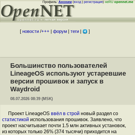
Профиль:
Аноним
(
вход
|
регистрация
)
неRU
opennet.me
[
новости
/
+++
|
форум
|
теги
|
]
Большинство пользователей
LineageOS используют устаревшие
версии прошивок и запуск в
Waydroid
08.07.2026 08:39 (MSK)
Проект LineageOS
ввёл в строй
новый раздел со
статистикой
использования прошивок. Заявлено, что
проект насчитывает почти 1.5 млн активных установок,
из которых только 26% (374 тысячи) приходится на