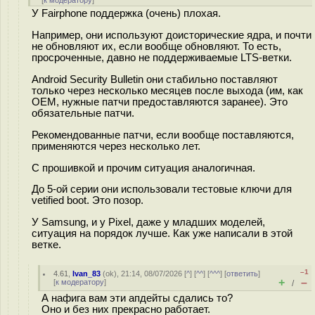
[
к модератору
]
У Fairphone поддержка (очень) плохая.
Например, они используют доисторические ядра, и почти
не обновляют их, если вообще обновляют. То есть,
просроченные, давно не поддерживаемые LTS-ветки.
Android Security Bulletin они стабильно поставляют
только через несколько месяцев после выхода (им, как
OEM, нужные патчи предоставляются заранее). Это
обязательные патчи.
Рекомендованные патчи, если вообще поставляются,
применяются через несколько лет.
С прошивкой и прочим ситуация аналогичная.
До 5-ой серии они использовали тестовые ключи для
vetified boot. Это позор.
У Samsung, и у Pixel, даже у младших моделей,
ситуация на порядок лучше. Как уже написали в этой
ветке.
–1
4.61
,
Ivan_83
(
ok
), 21:14, 08/07/2026 [
^
] [
^^
] [
^^^
] [
ответить
]
+
–
[
к модератору
]
/
А нафига вам эти апдейты сдались то?
Оно и без них прекрасно работает.