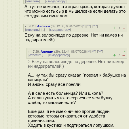
[
ответить
]
[
к модератору
]
А, тут не хомячок, а хитрая крыса, которая думает
что можно есть сыр в мышеловке если делать это
со здравым смыслом.
6.28
,
Аноним
(
3
), 12:38, 08/07/2026 [
^
] [
^^
] [
^^^
]
+
–
/
[
ответить
]
[
↓
] [
к модератору
]
Езжу на велосипеде по деревне. Нет ни камер ни
надзирателей:)
+2
7.29
,
Аноним
(
29
), 12:44, 08/07/2026 [
^
] [
^^
] [
^^^
]
+
–
[
ответить
]
[
к модератору
]
/
> Езжу на велосипеде по деревне. Нет ни камер
ни надзирателей:)
А... ну так бы сразу сказал "поехал к бабушке на
каникулы".
И аноны сразу все поняли!
А в селе есть больница? Или школа?
А если купить что-то серьезнее чем булку
хлеба, то магазин есть?
Еще раз, я не имею ничего против людей,
которые готовы отказаться от удобств
цивилизации.
Ходить в кустики и подтираться лопушком.