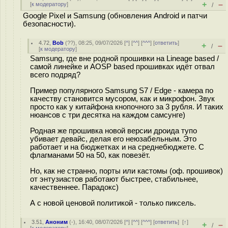
+
–
[
к модератору
]
/
Google Pixel и Samsung (обновления Android и патчи
безопасности).
4.72
,
Bob
(
??
), 08:25, 09/07/2026 [
^
] [
^^
] [
^^^
] [
ответить
]
+
–
/
[
к модератору
]
Samsung, где вне родной прошивки на Lineage based /
самой линейке и AOSP based прошивках идёт отвал
всего подряд?
Пример популярного Samsung S7 / Edge - камера по
качеству становится мусором, как и микрофон. Звук
просто как у китайфона кнопочного за 3 рубля. И таких
нюансов с три десятка на каждом самсунге)
Родная же прошивка новой версии дроида тупо
убивает девайс, делая его неюзабельным. Это
работает и на бюджетках и на среднебюджете. С
флагманами 50 на 50, как повезёт.
Но, как не странно, порты или кастомы (оф. прошивок)
от энтузиастов работают быстрее, стабильнее,
качественнее. Парадокс)
А с новой ценовой политикой - только пиксель.
3.51
,
Аноним
(
-
), 16:40, 08/07/2026 [
^
] [
^^
] [
^^^
] [
ответить
]
[
↑
]
+
–
/