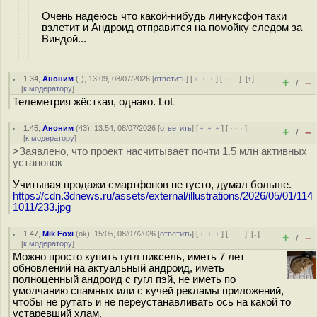
Очень надеюсь что какой-нибудь линуксфон таки
взлетит и Андроид отправится на помойку следом за
Виндой...
1.34
,
Аноним
(
-
), 13:09, 08/07/2026 [
ответить
] [
﹢﹢﹢
] [
· · ·
]
[
↑
]
+
–
/
[
к модератору
]
Телеметрия жёсткая, однако. LoL
1.45
,
Аноним
(
43
), 13:54, 08/07/2026 [
ответить
] [
﹢﹢﹢
] [
· · ·
]
+
–
/
[
к модератору
]
>Заявлено, что проект насчитывает почти 1.5 млн активных
установок
Учитывая продажи смартфонов не густо, думал больше.
https://cdn.3dnews.ru/assets/external/illustrations/2026/05/01/114
1011/233.jpg
1.47
,
Mik Foxi
(
ok
), 15:05, 08/07/2026 [
ответить
] [
﹢﹢﹢
] [
· · ·
]
[
↓
]
+
–
/
[
к модератору
]
Можно просто купить гугл пиксель, иметь 7 лет
обновлений на актуальный андроид, иметь
полноценный андроид с гугл пэй, не иметь по
умолчанию спамных или с кучей рекламы приложений,
чтобы не рутать и не переустанавливать ось на какой то
устаревший хлам.