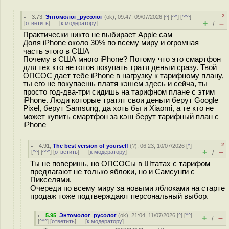
–2
3.73
,
Энтомолог_русолог
(
ok
), 09:47, 09/07/2026 [
^
] [
^^
] [
^^^
]
+
–
[
ответить
]
[
к модератору
]
/
Практически никто не выбирает Apple сам
Доля iPhone около 30% по всему миру и огромная
часть этого в США
Почему в США много iPhone? Потому что это смартфон
для тех кто не готов покупать тратя деньги сразу. Твой
ОПСОС дает тебе iPhone в нагрузку к тарифному плану,
ты его не покупаешь платя кэшем здесь и сейча, ты
просто год-два-три сидишь на тарифном плане с этим
iPhone. Люди которые тратят свои деньги берут Google
Pixel, берут Samsung, да хоть бы и Xiaomi, а те кто не
может купить смартфон за кэш берут тарифный план с
iPhone
–2
4.91
,
The best version of yourself
(
?
), 06:23, 10/07/2026 [
^
]
+
–
[
^^
] [
^^^
] [
ответить
]
[
к модератору
]
/
Ты не поверишь, но ОПСОСы в Штатах с тарифом
предлагают не только яблоки, но и Самсунги с
Пикселями.
Очереди по всему миру за новыми яблоками на старте
продаж тоже подтверждают персональный выбор.
5.95
,
Энтомолог_русолог
(
ok
), 21:04, 11/07/2026 [
^
] [
^^
]
+
–
/
[
^^^
] [
ответить
]
[
к модератору
]