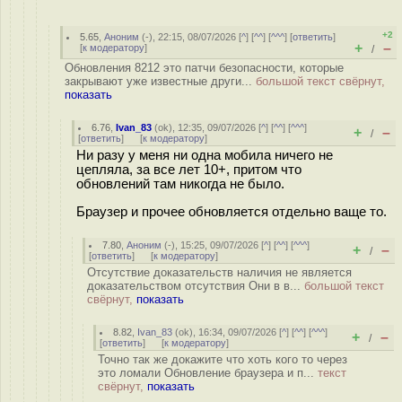
+2
5.65
,
Аноним
(
-
), 22:15, 08/07/2026 [
^
] [
^^
] [
^^^
] [
ответить
]
+
–
[
к модератору
]
/
Обновления 8212 это патчи безопасности, которые
закрывают уже известные други...
большой текст свёрнут,
показать
6.76
,
Ivan_83
(
ok
), 12:35, 09/07/2026 [
^
] [
^^
] [
^^^
]
+
–
/
[
ответить
]
[
к модератору
]
Ни разу у меня ни одна мобила ничего не
цепляла, за все лет 10+, притом что
обновлений там никогда не было.
Браузер и прочее обновляется отдельно ваще то.
7.80
,
Аноним
(
-
), 15:25, 09/07/2026 [
^
] [
^^
] [
^^^
]
+
–
/
[
ответить
]
[
к модератору
]
Отсутствие доказательств наличия не является
доказательством отсутствия Они в в...
большой текст
свёрнут,
показать
8.82
,
Ivan_83
(
ok
), 16:34, 09/07/2026 [
^
] [
^^
] [
^^^
]
+
–
/
[
ответить
]
[
к модератору
]
Точно так же докажите что хоть кого то через
это ломали Обновление браузера и п...
текст
свёрнут,
показать