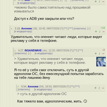
4.70
,
Bob
(
??
), 08:17, 09/07/2026 [
^
] [
^^
] [
^^^
] [
ответить
]
[
↑
]
+
–
/
[
к модератору
]
>можно было самостоятельно над прошивкой
измываться
Доступ к ADB уже закрыли или что?
+15
3.18
,
Аноним
(
18
), 10:45, 08/07/2026 [
^
] [
^^
] [
^^^
] [
ответить
]
[
↑
]
+
–
[
к модератору
]
/
Удивительно, что опеннет читают люди, которые видят
рекламу у себя в телефоне.
–2
4.27
,
INSANEWAVE
(
ok
), 12:33, 08/07/2026 [
^
] [
^^
] [
^^^
]
+
–
[
ответить
]
[
↓
] [
к модератору
]
/
> Удивительно, что опеннет читают люди,
которые видят рекламу у себя в телефоне.
Я-то её у себя смог отключить, суть в другой
идеологии ОС, без ежесекундной попытки заработать
на тебе лишнюю йену
5.54
,
Аноним
(
54
), 18:53, 08/07/2026 [
^
] [
^^
] [
^^^
]
+
–
/
[
ответить
]
[
к модератору
]
> суть в другой идеологии ОС
Как тяжело вам, идеологическим, жить. 🙄