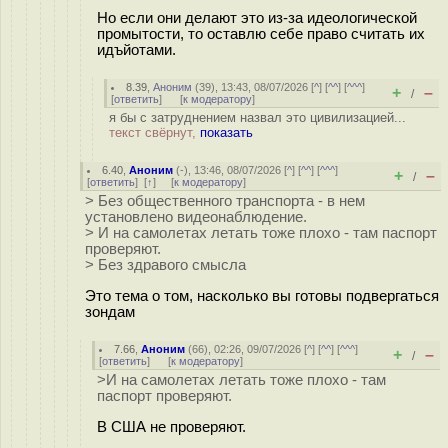
Но если они делают это из-за идеологической
промытости, то оставлю себе право считать их
идъйотами.
8.39
,
Аноним
(
39
), 13:43, 08/07/2026 [
^
] [
^^
] [
^^^
]
+
–
/
[
ответить
]
[
к модератору
]
я бы с затруднением назвал это цивилизацией...
текст свёрнут,
показать
6.40
,
Аноним
(
-
), 13:46, 08/07/2026 [
^
] [
^^
] [
^^^
]
+
–
/
[
ответить
]
[
↑
] [
к модератору
]
> Без общественного транспорта - в нем
установлено видеонаблюдение.
> И на самолетах летать тоже плохо - там паспорт
проверяют.
> Без здравого смысла
Это тема о том, насколько вы готовы подвергаться
зондам
7.66
,
Аноним
(
66
), 02:26, 09/07/2026 [
^
] [
^^
] [
^^^
]
+
–
/
[
ответить
]
[
к модератору
]
>И на самолетах летать тоже плохо - там
паспорт проверяют.
В США не проверяют.