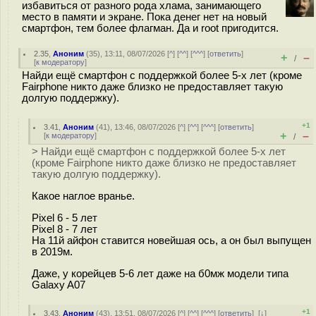
избавиться от разного рода хлама, занимающего
место в памяти и экране. Пока денег нет на новый
смартфон, тем более флагман. Да и root пригодится.
2.35
,
Аноним
(
35
), 13:11, 08/07/2026 [
^
] [
^^
] [
^^^
] [
ответить
]
+
–
/
[
к модератору
]
Найди ещё смартфон с поддержкой более 5-х лет (кроме
Fairphone никто даже близко не предоставляет такую
долгую поддержку).
+1
3.41
,
Аноним
(
41
), 13:46, 08/07/2026 [
^
] [
^^
] [
^^^
] [
ответить
]
+
–
[
к модератору
]
/
> Найди ещё смартфон с поддержкой более 5-х лет
(кроме Fairphone никто даже близко не предоставляет
такую долгую поддержку).
Какое наглое вранье.
Pixel 6 - 5 лет
Pixel 8 - 7 лет
На 11й айфон ставится новейшая ось, а он был выпущен
в 2019м.
Даже, у корейцев 5-6 лет даже на б0мж модели типа
Galaxy A07
+1
3.43
,
Аноним
(
43
), 13:51, 08/07/2026 [
^
] [
^^
] [
^^^
] [
ответить
]
[
↓
]