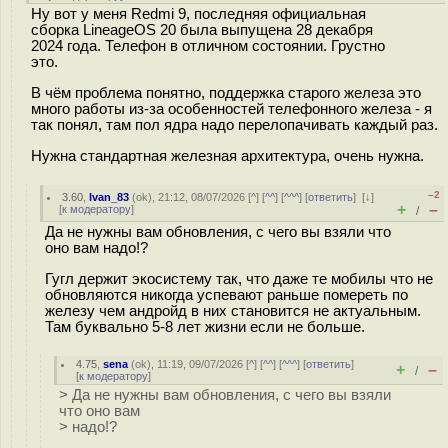
Ну вот у меня Redmi 9, последняя официальная
сборка LineageOS 20 была выпущена 28 декабря
2024 года. Телефон в отличном состоянии. Грустно
это.
В чём проблема понятно, поддержка старого железа это
много работы из-за особенностей телефонного железа - я
так понял, там пол ядра надо перелопачивать каждый раз.
Нужна стандартная железная архитектура, очень нужна.
–2
3.60
,
Ivan_83
(
ok
), 21:12, 08/07/2026 [
^
] [
^^
] [
^^^
] [
ответить
]
[
↓
]
+
–
[
к модератору
]
/
Да не нужны вам обновления, с чего вы взяли что
оно вам надо!?
Гугл держит экосистему так, что даже те мобилы что не
обновляются никогда успевают раньше помереть по
железу чем андройд в них становится не актуальным.
Там буквально 5-8 лет жизни если не больше.
4.75
,
sena
(
ok
), 11:19, 09/07/2026 [
^
] [
^^
] [
^^^
] [
ответить
]
+
–
/
[
к модератору
]
> Да не нужны вам обновления, с чего вы взяли
что оно вам
> надо!?