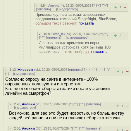
9.84
,
Аноним
(
-
), 18:33, 09/07/2026 [
^
] [
^^
] [
^^^
]
+
–
/
[
ответить
]
[
к модератору
]
Примеры крупных автоматизированных
вредоносных кампаний Stagefright, BlueBorne,...
большой текст свёрнут,
показать
10.89
,
Ivan_83
(
ok
), 22:30, 09/07/2026 [
^
] [
^^
]
+
–
/
[
^^^
] [
ответить
]
[
к модератору
]
И в этих ваших примерах из пары
миллиардов устройств хотя бы тыщ 100
заразилось ...
текст свёрнут,
показать
1.13
,
Жироватт
(
ok
), 10:20, 08/07/2026 [
ответить
] [
﹢﹢﹢
] [
· · ·
]
[
↓
]
+
–
/
[
↑
] [
к модератору
]
Согласно опросу на сайте в интернете - 100%
опрошенных пользуются интернетом.
Кто не отключает сбор статистики после установки
линейки на смартфон?
2.20
,
Аноним
(
20
), 11:07, 08/07/2026 [
^
] [
^^
] [
^^^
] [
ответить
]
+
–
/
[
к модератору
]
Возможно, для вас это будет новостью, но большинству
людей всё равно, и они не отключают сбор статистики.
2.36
,
Аноним
(
35
), 13:13, 08/07/2026 [
^
] [
^^
] [
^^^
] [
ответить
]
+
–
/