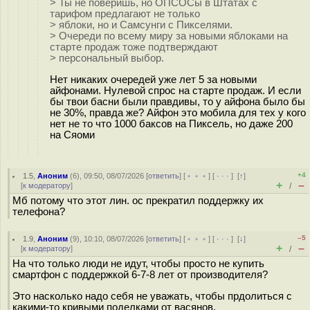
> Ты не поверишь, но ОПСОСы в Штатах с
тарифом предлагают не только
> яблоки, но и Самсунги с Пикселями.
> Очереди по всему миру за новыми яблоками на
старте продаж тоже подтверждают
> персональный выбор.
Нет никаких очередей уже лет 5 за новыми
айфонами. Нулевой спрос на старте продаж. И если
бы твои басни были правдивы, то у айфона было бы
не 30%, правда же? Айфон это мобила для тех у кого
нет не то что 1000 баксов на Пиксель, но даже 200
на Сяоми
+4
1.5
,
Аноним
(
6
), 09:50, 08/07/2026 [
ответить
] [
﹢﹢﹢
] [
· · ·
]
[
↑
]
+
–
[
к модератору
]
/
Мб потому что этот лин. ос прекратил поддержку их
телефона?
–5
1.9
,
Аноним
(
9
), 10:10, 08/07/2026 [
ответить
] [
﹢﹢﹢
] [
· · ·
]
[
↓
]
+
–
[
к модератору
]
/
На что только люди не идут, чтобы просто не купить
смартфон с поддержкой 6-7-8 лет от производителя?
Это насколько надо себя не уважать, чтобы прдолиться с
какими-то кривыми поделками от васянов.