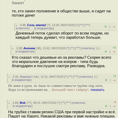
банкет
те, кто занял положение в обществе выше, и сидит на
потоке денег
4.46
,
Соль земли2
(
?
), 14:29, 08/07/2026 [
^
] [
^^
] [
^^^
]
+
–
/
[
ответить
]
[
к модератору
]
Денежный поток сделал оборот по всем людям, но
каждый теперь думает, что заработал больше.
+2
3.38
,
Аноним
(
38
), 13:42, 08/07/2026 [
^
] [
^^
] [
^^^
] [
ответить
]
[
↑
]
+
–
[
к модератору
]
/
Кто сказал что дешевые из-за рекламы? Скорее всего
это моральное давление на юзеров - типа будь
благодарен и послушно смотри рекламу. Разводка.
+2
2.16
,
Жироватт
(
ok
), 10:31, 08/07/2026 [
^
] [
^^
] [
^^^
] [
ответить
]
[
↑
]
+
–
[
к модератору
]
/
Их вики в руки, их база по совместимости трубок под ноги,
4пда со встроенными ва...
большой текст свёрнут,
показать
–1
2.69
,
Bob
(
??
), 08:16, 09/07/2026 [
^
] [
^^
] [
^^^
] [
ответить
]
+
–
[
к модератору
]
/
На трубке ставим регион США при первой настройке и всё.
Пашет на Xiaomi. Никакой рекламы и вме нужные плюшки.