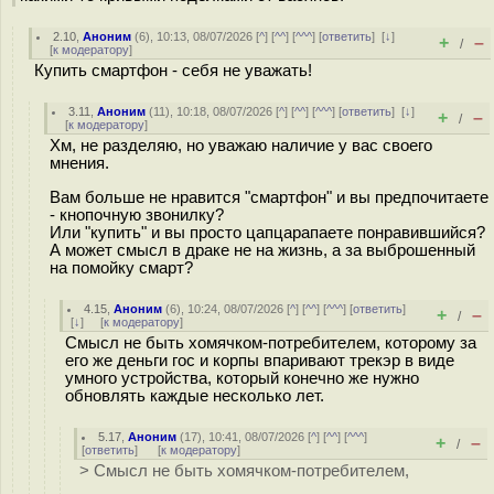
2.10
,
Аноним
(
6
), 10:13, 08/07/2026 [
^
] [
^^
] [
^^^
] [
ответить
]
[
↓
]
+
–
/
[
к модератору
]
Купить смартфон - себя не уважать!
3.11
,
Аноним
(
11
), 10:18, 08/07/2026 [
^
] [
^^
] [
^^^
] [
ответить
]
[
↓
]
+
–
/
[
к модератору
]
Хм, не разделяю, но уважаю наличие у вас своего
мнения.
Вам больше не нравится "смартфон" и вы предпочитаете
- кнопочную звонилку?
Или "купить" и вы просто цапцарапаете понравившийся?
А может смысл в драке не на жизнь, а за выброшенный
на помойку смарт?
4.15
,
Аноним
(
6
), 10:24, 08/07/2026 [
^
] [
^^
] [
^^^
] [
ответить
]
+
–
/
[
↓
] [
к модератору
]
Смысл не быть хомячком-потребителем, которому за
его же деньги гос и корпы впаривают трекэр в виде
умного устройства, который конечно же нужно
обновлять каждые несколько лет.
5.17
,
Аноним
(
17
), 10:41, 08/07/2026 [
^
] [
^^
] [
^^^
]
+
–
/
[
ответить
]
[
к модератору
]
> Смысл не быть хомячком-потребителем,