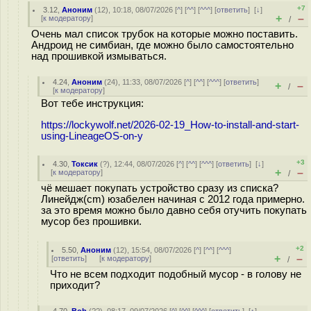
+7
3.12
,
Аноним
(
12
), 10:18, 08/07/2026 [
^
] [
^^
] [
^^^
] [
ответить
]
[
↓
]
+
–
[
к модератору
]
/
Очень мал список трубок на которые можно поставить.
Андроид не симбиан, где можно было самостоятельно
над прошивкой измываться.
4.24
,
Аноним
(
24
), 11:33, 08/07/2026 [
^
] [
^^
] [
^^^
] [
ответить
]
+
–
/
[
к модератору
]
Вот тебе инструкция:
https://lockywolf.net/2026-02-19_How-to-install-and-start-
using-LineageOS-on-y
+3
4.30
,
Токсик
(
?
), 12:44, 08/07/2026 [
^
] [
^^
] [
^^^
] [
ответить
]
[
↓
]
+
–
[
к модератору
]
/
чё мешает покупать устройство сразу из списка?
Линейдж(cm) юзабелен начиная с 2012 года примерно.
за это время можно было давно себя отучить покупать
мусор без прошивки.
+2
5.50
,
Аноним
(
12
), 15:54, 08/07/2026 [
^
] [
^^
] [
^^^
]
+
–
[
ответить
]
[
к модератору
]
/
Что не всем подходит подобный мусор - в голову не
приходит?