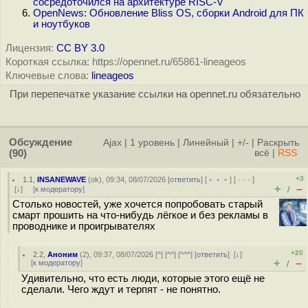
сосредоточился на архитектуре RISC-V
OpenNews: Обновление Bliss OS, сборки Android для ПК
и ноутбуков
Лицензия:
CC BY 3.0
Короткая ссылка: https://opennet.ru/65861-lineageos
Ключевые слова:
lineageos
При перепечатке указание ссылки на opennet.ru обязательно
Обсуждение
Ajax
|
1 уровень
|
Линейный
|
+/-
|
Раскрыть
(90)
всё
|
RSS
+3
1.1
,
INSANEWAVE
(
ok
), 09:34, 08/07/2026 [
ответить
] [
﹢﹢﹢
] [
· · ·
]
+
–
[
↓
] [
к модератору
]
/
Столько новостей, уже хочется попробовать старый
смарт прошить на что-нибудь лёгкое и без рекламы в
проводнике и проигрывателях
+20
2.2
,
Аноним
(
2
), 09:37, 08/07/2026 [
^
] [
^^
] [
^^^
] [
ответить
]
[
↓
]
+
–
[
к модератору
]
/
Удивительно, что есть люди, которые этого ещё не
сделали. Чего ждут и терпят - не понятно.