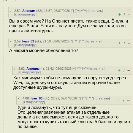
–1
2.52
,
Аноним
(
52
), 16:57, 08/07/2026 [
^
] [
^^
] [
^^^
] [
ответить
]
+
–
[
к модератору
]
/
Вы в своем уме? На Опеннет писать такие вещи. Ё-пля, и
еще раз ё-пля. Если вы на утюге Дум не запускали,то вы
просто айти-натурал.
2.59
,
Ivan_83
(
ok
), 21:10, 08/07/2026 [
^
] [
^^
] [
^^^
] [
ответить
]
+
–
/
[
к модератору
]
А нафига мобиле обновления то?
3.62
,
Аноним
(
-
), 21:42, 08/07/2026 [
^
] [
^^
] [
^^^
] [
ответить
]
+
–
/
[
к модератору
]
Как минимум чтобы не ломанули за пару секунд через
WiFi, поддельную сотовую станцию и прочие более
доступные шуры-муры.
4.88
,
Ivan_83
(
ok
), 22:21, 09/07/2026 [
^
] [
^^
] [
^^^
] [
ответить
]
+
–
/
[
к модератору
]
Удачи ломануть, что тут ещё скажешь.
Это целенаправленная атакая за отдельные
деньги а не массмаркет, если до такого дошло то
могут просто купить газовый ключ за 5 баксов и лупить
по башке.