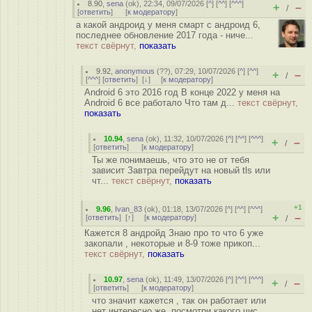
8.90
,
sena
(
ok
), 22:34, 09/07/2026 [
^
] [
^^
] [
^^^
]
+
–
/
[
ответить
]
[
к модератору
]
а какой андроид у меня смарт с андроид 6,
последнее обновление 2017 года - ниче...
текст свёрнут,
показать
9.92
,
anonymous
(
??
), 07:29, 10/07/2026 [
^
] [
^^
]
+
–
/
[
^^^
] [
ответить
]
[
↓
] [
к модератору
]
Android 6 это 2016 год В конце 2022 у меня на
Android 6 все работало Что там д...
текст свёрнут,
показать
10.94
,
sena
(
ok
), 11:32, 10/07/2026 [
^
] [
^^
] [
^^^
]
+
–
/
[
ответить
]
[
к модератору
]
Ты же понимаешь, что это не от тебя
зависит Завтра перейдут на новый tls или
чт...
текст свёрнут,
показать
+1
9.96
,
Ivan_83
(
ok
), 01:18, 13/07/2026 [
^
] [
^^
] [
^^^
]
+
–
[
ответить
]
[
↑
] [
к модератору
]
/
Кажется 8 андройд Знаю про то что 6 уже
закопали , некоторые и 8-9 тоже прикоп...
текст свёрнут,
показать
10.97
,
sena
(
ok
), 11:49, 13/07/2026 [
^
] [
^^
] [
^^^
]
+
–
/
[
ответить
]
[
к модератору
]
что значит кажется , так он работает или
нет интересно же, посмотри какого чис...