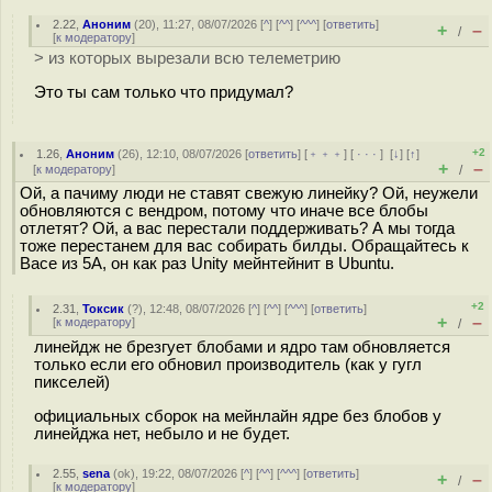
2.22
,
Аноним
(
20
), 11:27, 08/07/2026 [
^
] [
^^
] [
^^^
] [
ответить
]
+
–
/
[
к модератору
]
> из которых вырезали всю телеметрию
Это ты сам только что придумал?
+2
1.26
,
Аноним
(
26
), 12:10, 08/07/2026 [
ответить
] [
﹢﹢﹢
] [
· · ·
]
[
↓
] [
↑
]
+
–
[
к модератору
]
/
Ой, а пачиму люди не ставят свежую линейку? Ой, неужели
обновляются с вендром, потому что иначе все блобы
отлетят? Ой, а вас перестали поддерживать? А мы тогда
тоже перестанем для вас собирать билды. Обращайтесь к
Васе из 5А, он как раз Unity мейнтейнит в Ubuntu.
+2
2.31
,
Токсик
(
?
), 12:48, 08/07/2026 [
^
] [
^^
] [
^^^
] [
ответить
]
+
–
[
к модератору
]
/
линейдж не брезгует блобами и ядро там обновляется
только если его обновил производитель (как у гугл
пикселей)
официальных сборок на мейнлайн ядре без блобов у
линейджа нет, небыло и не будет.
2.55
,
sena
(
ok
), 19:22, 08/07/2026 [
^
] [
^^
] [
^^^
] [
ответить
]
+
–
/
[
к модератору
]