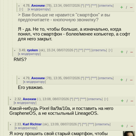
4.78
,
Аноним
(
78
), 13:34, 09/07/2026 [
^
] [
^^
] [
^^^
] [
ответить
]
+
–
/
[
↑
] [
к модератору
]
> Вам больше не нравится "смартфон" и вы
предпочитаете - кнопочную звонилку?
Я - да. Не то, чтобы больше, а изначально, когда
понял, что смартфон - более/менее копьютер, а софт
для него закрыт.
3.49
,
ryoken
(
ok
), 15:24, 08/07/2026 [
^
] [
^^
] [
^^^
] [
ответить
]
[
↑
]
+
–
/
[
к модератору
]
RMS?
4.79
,
Аноним
(
78
), 13:35, 09/07/2026 [
^
] [
^^
] [
^^^
] [
ответить
]
+
–
/
[
к модератору
]
Его уважаю.
2.32
,
Аноним
(
-
), 13:08, 08/07/2026 [
^
] [
^^
] [
^^^
] [
ответить
]
[
↑
]
+
–
/
[
к модератору
]
Какой-нибудь Pixel 8a/9a/10a, и поставить на него
GrapheneOS, а не костыльный LineageOS.
2.33
,
Karl Richter
(
ok
), 13:09, 08/07/2026 [
^
] [
^^
] [
^^^
] [
ответить
]
+
–
/
[
к модератору
]
Я хочу прошить свой старый смартфон, чтобы