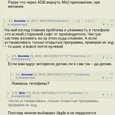
Разве что через ADB вернуть MiUi приложения, при
желании.
+3
1.3
,
Аноним
(
3
), 09:37, 08/07/2026 [
ответить
] [
﹢﹢﹢
] [
· · ·
]
[
↓
] [
↑
]
+
–
[
к модератору
]
/
На мой взгляд главная проблема и уязвимость в телефоне
это всякий сторонний софт от производителя. Чистую
систему взломать из-за этого куда сложнее. А если
устанавливать только открытые программы, проверяя их код
– то шанс и вовсе почти нулевой
2.4
,
Аноним
(
3
), 09:40, 08/07/2026 [
^
] [
^^
] [
^^^
] [
ответить
]
[
↓
]
+
–
/
[
к модератору
]
Если вам вдруг интересно делаю ли я сам так – да делаю.
+1
3.6
,
Аноним
(
6
), 09:53, 08/07/2026 [
^
] [
^^
] [
^^^
] [
ответить
]
+
–
[
к модератору
]
/
Ломаешь телефоны?
2.71
,
Bob
(
??
), 08:18, 09/07/2026 [
^
] [
^^
] [
^^^
] [
ответить
]
[
↑
]
+
–
/
[
к модератору
]
>если устанавливать только открытые программы,
проверяя их код
Поэтому многие выбирают Apple и не пердолятся