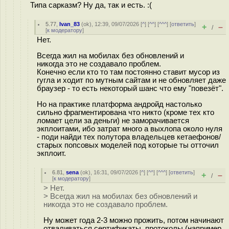
Типа сарказм? Ну да, так и есть. :(
5.77
,
Ivan_83
(
ok
), 12:39, 09/07/2026 [
^
] [
^^
] [
^^^
] [
ответить
]
+
–
/
[
к модератору
]
Нет.
Всегда жил на мобилах без обновлений и
никогда это не создавало проблем.
Конечно если кто то там постоянно ставит мусор из
гугла и ходит по мутным сайтам и не обновляет даже
браузер - то есть некоторый шанс что ему "повезёт".
Но на практике платформа андройд настолько
сильно фрагментирована что никто (кроме тех кто
ломает цели за деньги) не заморачивается
экплоитами, ибо затрат много а выхлопа около нуля
- поди найди тех полутора владельцев кетаефонов/
старых попсовых моделей под которые ты отточил
экплоит.
6.81
,
sena
(
ok
), 16:31, 09/07/2026 [
^
] [
^^
] [
^^^
] [
ответить
]
+
–
/
[
к модератору
]
> Нет.
> Всегда жил на мобилах без обновлений и
никогда это не создавало проблем.
Ну может года 2-3 можно прожить, потом начинают
отваливаться сертификаты, протоколы (например