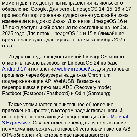
момент для них доступны исправления из июльского
обновления Google. Для веток LineageOS 14, 15, 16 и 17
процесс бэкпортирования существенно усложнён из-за
изменений в кодовых базах. Для веток LineageOS 16 и
17 пока доступны обновления по состоянию на ноябрь
2025 года. Для веток LineageOS 14 и 15 в ближайшие
время планируют адаптировать патчи за ноябрь 2025
года.
Из других недавних достижений LineageOS можно
отметить начало разработки LineageOS 24 на базе
Android 17
и появление
web-интерфейса
для установки
прошивки через браузеры на движке Chromium,
поддерживающие API WebUSB. Возможна
перепрошивка в режимах ADB (Recovery mode),
Fastboot (Fastboot / Fastbootd) и Odin (Samsung).
Также упоминается значительное обновление
приложения Updater, в котором задействован новый
интерфейс, использующий концепцию дизайна
Material
3 Expressive
. Осуществлён переход на использование
по умолчанию режима потоковой установки пакетов A/B
OTA-обновлений, которые распаковываются в