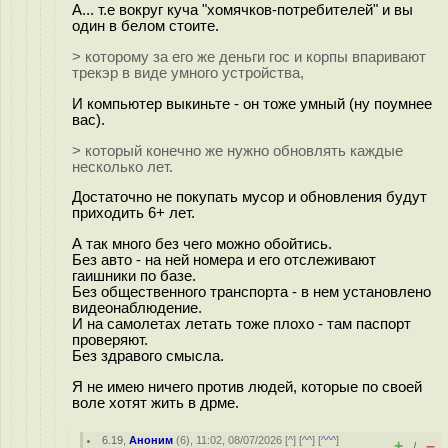
А... т.е вокруг куча "хомячков-потребителей" и вы
один в белом стоите.
> которому за его же деньги гос и корпы впаривают
трекэр в виде умного устройства,
И компьютер выкиньте - он тоже умный (ну поумнее
вас).
> который конечно же нужно обновлять каждые
несколько лет.
Достаточно не покупать мусор и обновления будут
приходить 6+ лет.
А так много без чего можно обойтись.
Без авто - на ней номера и его отслеживают
гаишники по базе.
Без общественного транспорта - в нем установлено
видеонаблюдение.
И на самолетах летать тоже плохо - там паспорт
проверяют.
Без здравого смысла.
Я не имею ничего против людей, которые по своей
воле хотят жить в дрме.
6.19
,
Аноним
(
6
), 11:02, 08/07/2026 [
^
] [
^^
] [
^^^
]
+
–
/