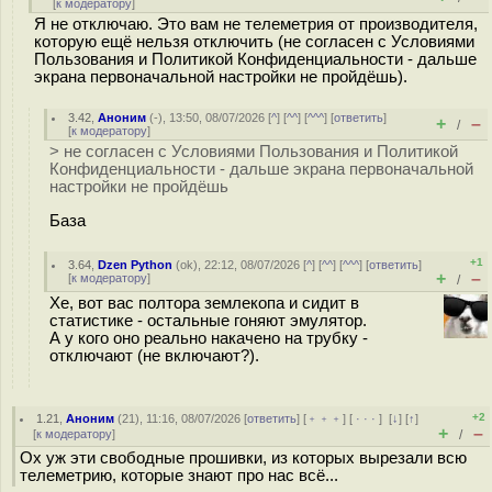
[
к модератору
]
Я не отключаю. Это вам не телеметрия от производителя,
которую ещё нельзя отключить (не согласен с Условиями
Пользования и Политикой Конфиденциальности - дальше
экрана первоначальной настройки не пройдёшь).
3.42
,
Аноним
(
-
), 13:50, 08/07/2026 [
^
] [
^^
] [
^^^
] [
ответить
]
+
–
/
[
к модератору
]
> не согласен с Условиями Пользования и Политикой
Конфиденциальности - дальше экрана первоначальной
настройки не пройдёшь
База
+1
3.64
,
Dzen Python
(
ok
), 22:12, 08/07/2026 [
^
] [
^^
] [
^^^
] [
ответить
]
+
–
[
к модератору
]
/
Хе, вот вас полтора землекопа и сидит в
статистике - остальные гоняют эмулятор.
А у кого оно реально накачено на трубку -
отключают (не включают?).
+2
1.21
,
Аноним
(
21
), 11:16, 08/07/2026 [
ответить
] [
﹢﹢﹢
] [
· · ·
]
[
↓
] [
↑
]
+
–
[
к модератору
]
/
Ох уж эти свободные прошивки, из которых вырезали всю
телеметрию, которые знают про нас всё...