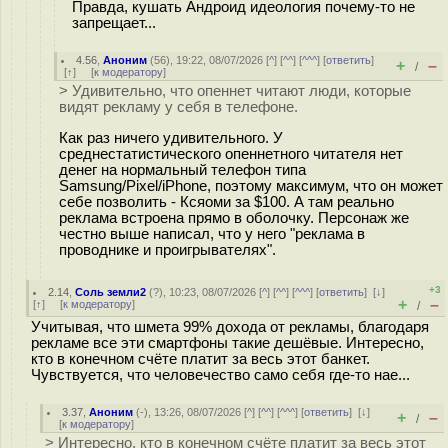
Правда, кушать Андроид идеология почему-то не
запрещает...
4.56
,
Аноним
(
56
), 19:22, 08/07/2026 [
^
] [
^^
] [
^^^
] [
ответить
]
+
–
/
[
↑
] [
к модератору
]
> Удивительно, что опеннет читают люди, которые
видят рекламу у себя в телефоне.
Как раз ничего удивительного. У
среднестатистического опеннетного читателя нет
денег на нормальный телефон типа
Samsung/Pixel/iPhone, поэтому максимум, что он может
себе позволить - Ксяоми за $100. А там реально
реклама встроена прямо в оболочку. Персонаж же
честно выше написал, что у него "реклама в
проводнике и проигрывателях".
+3
2.14
,
Соль земли2
(
?
), 10:23, 08/07/2026 [
^
] [
^^
] [
^^^
] [
ответить
]
[
↓
]
+
–
[
↑
] [
к модератору
]
/
Учитывая, что шмета 99% дохода от рекламы, благодаря
рекламе все эти смартфоны такие дешёвые. Интересно,
кто в конечном счёте платит за весь этот банкет.
Чувствуется, что человечество само себя где-то нае...
3.37
,
Аноним
(
-
), 13:26, 08/07/2026 [
^
] [
^^
] [
^^^
] [
ответить
]
[
↓
]
+
–
/
[
к модератору
]
> Интересно, кто в конечном счёте платит за весь этот