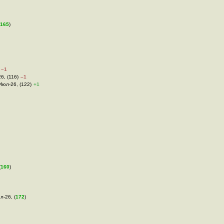
165
)
–1
6, (116)
–1
-Июл-26, (122)
+1
(
160
)
л-26, (
172
)