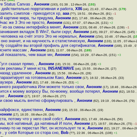
ure Status Canvas
,
Аноним
(193), 01:38 , 12-Июл-26, (
193
)
, действительно порртативная и работа
,
X86
(ok), 21:43 , 07-Июл-26, (
179
)
 залить сэмплов - приходится хр
,
ааа
(??), 19:51 , 06-Июл-26, (91)
–1
ей картине мира, ты придума
,
Аноним
(62), 17:46 , 06-Июл-26, (50)
йчас же 3 Это не просто
,
Аноним
(131), 07:07 , 07-Июл-26, (131)
+2
FF из-за смены интерфейса менят
,
Аноним
(133), 08:46 , 07-Июл-26, (139)
–1
драчивания вкладок В Win7, были скруг
,
Аноним
(145), 09:27 , 07-Июл-26, (145)
человека на счёт этого Это не нормальн
,
Аноним
(154), 10:46 , 07-Июл-26, (
1
 оно значит, и на научность и статистическую
,
Аноним
(133), 11:05 , 07-Июл-2
 Ну создайте вы второй профиль для сертификатов
,
Аноним
(168), 15:49 , 0
ъясните массам
,
Аноним
(183), 11:07 , 08-Июл-26, (
189
)
ый показатель, чем ваше мн
,
Аноним
(154), 10:29 , 07-Июл-26, (151)
+3
Гугл сказал прямо,
,
Аноним
(18), 15:31 , 06-Июл-26, (18)
+3
дом рекламы У меня кста
,
INSANEWAVE
(ok), 15:55 , 06-Июл-26, (27)
 назад удаленное
,
Аноним
(6), 15:56 , 06-Июл-26, (28)
паразитирует на готовеньком Како
,
Аноним
(17), 16:32 , 06-Июл-26, (33)
раузера
,
Аноним
(62), 17:48 , 06-Июл-26, (53)
+1
анного разработчика Или можете только свои
,
Аноним
(17), 18:46 , 06-Июл-26,
сится к моему вопросу Вы, по-моему, вообще потерял
,
Аноним
(62), 18:53 ,
дке
,
Аноним
(17), 19:07 , 06-Июл-26, (77)
нии свою мысль внчтно сформулировать
,
Аноним
(62), 19:19 , 06-Июл-26, (79)
файрфоксе, единственн
,
Аноним
(19), 15:33 , 06-Июл-26, (19)
ноним
(17), 16:35 , 06-Июл-26, (34)
та, потому что у него свой собст
,
Аноним
(62), 17:49 , 06-Июл-26, (56)
ммы, всё нативный, да нативный И полн
,
Аноним
(17), 18:57 , 06-Июл-26, (75)
–1
чему-то не перестал Нет, он использует те ж
,
Аноним
(62), 19:27 , 06-Июл-26
 , у себя Которые со стора сно
,
Bob
(??), 22:36 , 06-Июл-26, (106)
+1