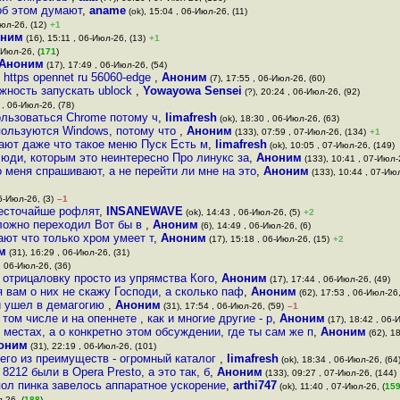
об этом думают
,
aname
(ok), 15:04 , 06-Июл-26, (11)
Июл-26, (12)
+1
оним
(16), 15:11 , 06-Июл-26, (13)
+1
-Июл-26, (
171
)
Аноним
(17), 17:49 , 06-Июл-26, (54)
https opennet ru 56060-edge
,
Аноним
(7), 17:55 , 06-Июл-26, (60)
жность запускать ublock
,
Yowayowa Sensei
(?), 20:24 , 06-Июл-26, (92)
 , 06-Июл-26, (78)
ользоваться Chrome потому ч
,
limafresh
(ok), 18:30 , 06-Июл-26, (63)
пользуются Windows, потому что
,
Аноним
(133), 07:59 , 07-Июл-26, (134)
+1
ают даже что такое меню Пуск Есть м
,
limafresh
(ok), 10:05 , 07-Июл-26, (149)
люди, которым это неинтересно Про линукс за
,
Аноним
(133), 10:41 , 07-Июл-2
 меня спрашивают, а не перейти ли мне на это
,
Аноним
(133), 10:44 , 07-Июл
6-Июл-26, (3)
–1
жесточайше рофлят
,
INSANEWAVE
(ok), 14:43 , 06-Июл-26, (5)
+2
ложно переходил Вот бы в
,
Аноним
(6), 14:49 , 06-Июл-26, (6)
ают что только хром умеет т
,
Аноним
(17), 15:18 , 06-Июл-26, (15)
+2
м
(31), 16:29 , 06-Июл-26, (31)
, 06-Июл-26, (36)
 отрицаловку просто из упрямства Кого
,
Аноним
(17), 17:44 , 06-Июл-26, (49)
я вам о них не скажу Господи, а сколько паф
,
Аноним
(62), 17:53 , 06-Июл-26,
и ушел в демагогию
,
Аноним
(31), 17:54 , 06-Июл-26, (59)
–1
ом числе и на опеннете , как и многие другие - р
,
Аноним
(17), 18:42 , 06-
х местах, а о конкретно этом обсуждении, где ты сам же п
,
Аноним
(62), 1
оним
(31), 22:19 , 06-Июл-26, (101)
него из преимуществ - огромный каталог
,
limafresh
(ok), 18:34 , 06-Июл-26, (64
212 были в Opera Presto, а это так, б
,
Аноним
(133), 09:27 , 07-Июл-26, (144)
пол пинка завелось аппаратное ускорение
,
arthi747
(ok), 11:40 , 07-Июл-26, (
15
-26, (
188
)