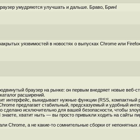
браузер умудряются улучшать и дальше. Браво, Брин!
 закрытых уязвимостей в новостях о выпусках Chrome или Firefo
родвинутый браузер на рынке: он первым внедряет новые веб-с
каталог расширений.
пилит интерфейс, выкидывает нужные функции (RSS, компактный
, Chrome предлагает стабильный, предсказуемый и удобный инт
было сделано исключительно для вашей безопасности, чтобы зл
И знаете, хватит ныть — вы просто привыкли ходить на сайты пи
ли Chrome, а не какие-то сомнительные сборки от непонятных лю