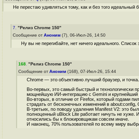
Не перестаю удивляться тому, как и без того идеальный 
7.
"Релиз Chrome 150"
Сообщение от
Аноним
(7), 06-Июл-26, 14:50
Ну вы не перегибайте, нет ничего идеального. Список
168
.
"Релиз Chrome 150"
Сообщение от
Аноним
(168), 07-Июл-26, 15:44
Chrome — это объективно лучший браузер, и точка.
Во-первых, это самый быстрый и технологически п
мощнейшую ИИ-интеграцию с Gemini и крупнейший 
Во-вторых, в отличие от Firefox, который годами 
страдать от бесконечных изменений в about:config
В-третьих, по поводу удаления Manifest V2: это 
полноценный uBlock Lite работает ничуть не хуже. 
относились бы к блокировщикам совсем иначе.
И наконец, 70% пользователей по всему миру выбра