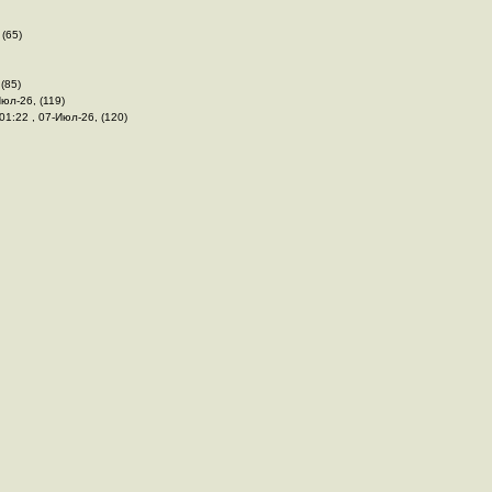
 (65)
(85)
Июл-26, (119)
 01:22 , 07-Июл-26, (120)