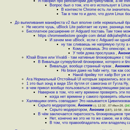
Я говорил про репозитории дистрибутивов, а не third
Вопрос был о том, кто его использует в Linux
В контексте Chrome есть ли значител
Так в том то и дело, что доля Linux бо
До выпиливания манифеста v2 был вполне себе нормальный бра
Не несите чушь, uBlock Lite работает не хуже, разница ли
Бесплатное расширение от Adguard поставь Там тоже мо
https chromewebstore google com detail ddkjiahejlhf
И зачем мне uBlock, если с Adguard ни одно
ну так сливаешь не напрямую гуглу а 
Кому сливаешь Это опенсорс, вс
У тебя дома прослушка
,
Анон
Юзай Brave или Vivaldi - там нативные блокировщики с т
В Вивальди суперубогий блокировки, которого и б
Вивальди, вообще странный чувак
,
Аноним
Но brave даже на habr нету, так как с
Накой брейву тот хабр Вот уж 
Ага Нормальный Отстойный UI которым заразились все о
1 это был зонд в виде 15л бутля от самогона от Гугла Н
в чем прикол вообще пользоваться замедляющими расш
Наверное в том, что нету времени проверять эти 
когда нет времени у самого проверять обычн
Халявщики опять совпадают Это называется Цивилизован
Скрыто модератором
,
Аноним
(-), 12:32 , 07-Июл-26, (
16
Скрыто модератором
,
Аноним
(187), 10:58 , 08-
В чём заключается пиратскость блокировщиков тре
Нет, конечно же это не то же самое, ни в о
В том, что правообладатель или владелец с