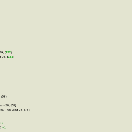
6, (
152
)
-26, (
153
)
 (58)
Июл-26, (68)
8:57 , 06-Июл-26, (76)
)
+2
9
)
+1