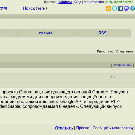
Профиль:
Аноним
(
вход
|
регистрация
)
неRU
opennet.me
РУМ
Поиск
(
теги
)
д
слежка
RSS
Пред. тема
|
След. тема
[
Отслеживать
]
+
–
/
 проекта Chromium, выступающего основой Chrome. Браузер
раха, модулями для воспроизведения защищённого от
ляции, поставкой ключей к Google API и передачей RLZ-
nded Stable, сопровождаемая 8 недель. Следующий выпуск
Ответить
|
Правка
|
Cообщить модератору