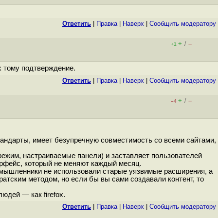
Ответить
|
Правка
|
Наверх
|
Cообщить модератору
+
–
/
+1
x тому подтверждение.
Ответить
|
Правка
|
Наверх
|
Cообщить модератору
+
–
/
–4
тандарты, имеет безупречную совместимость со всеми сайтами,
 режим, настраиваемые панели) и заставляет пользователей
ерфейс, который не меняют каждый месяц.
оумышленники не использовали старые уязвимые расширения, а
ратским методом, но если бы вы сами создавали контент, то
дей — как firefox.
Ответить
|
Правка
|
Наверх
|
Cообщить модератору