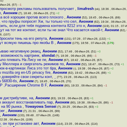
52)
-Июл-26, (57)
–1
 просмотр рекламы пользователь получает
,
limafresh
(ok), 18:36 , 06-Июл-26,
e
,
Аноним
(7), 18:46 , 06-Июл-26, (71)
+2
за всё хорошее против всего плохого
,
Аноним
(52), 18:45 , 06-Июл-26, (69)
, что пруфы попросят Хм, ты только что сел
,
Аноним
(62), 19:34 , 06-Июл-26, 
рить, если для тебя подмена контента 8212 это н
,
Аноним
(119), 01:15 , 07-
 на тот же контент, если ты не знал Что касается какой-т
,
Аноним
(62),
6, (107)
бросили тень на его репута
,
Аноним
(131), 07:26 , 07-Июл-26, (132)
+1
 тут всякую пишешь про якобы В
,
Аноним
(175), 18:56 , 07-Июл-26, (
175
)
зываю негативную реакц
,
Аноним
(52), 17:46 , 06-Июл-26, (51)
+3
 возможность картринк
,
slondat
(?), 18:36 , 06-Июл-26, (66)
–1
ыло плевать На Лису не пе
,
Аноним
(67), 18:42 , 06-Июл-26, (67)
 у Мюллера и свергатель режимов по
,
Аноним
(52), 18:47 , 06-Июл-26, (73)
+1
ок-в-картинках Лиса это тот бра
,
Аноним
(-), 19:38 , 06-Июл-26, (87)
+2
ozilla org en-US privacy fire
,
Аноним
(62), 19:42 , 06-Июл-26, (88)
+1
е доверяйте свои секреты конт
,
_
(??), 23:26 , 06-Июл-26, (113)
 56830-tls
,
Аноним
(7), 18:45 , 06-Июл-26, (70)
PiP ,Расширение Chrome В F
,
Аноним
(80), 19:33 , 06-Июл-26, (84)
–1
м дистрибутиве, на
,
Аноним
(83), 19:33 , 06-Июл-26, (83)
+1
 аккаунт восстанавливать пар
,
Аноним
(80), 19:38 , 06-Июл-26, (86)
–1
я на 90 рынка
,
Yowayowa Sensei
(?), 20:25 , 06-Июл-26, (93)
+3
oper
,
Аноним
(7), 21:31 , 06-Июл-26, (99)
,
Аноним
(133), 09:48 , 07-Июл-26, (148)
22:38 , 06-Июл-26, (108)
, он при установке авт
,
Аноним
(114), 23:35 , 06-Июл-26, (114)