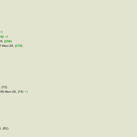
+3
54
)
+2
6, (
156
)
7-Июл-26, (
170
)
 (72)
 06-Июл-26, (74)
+1
, (81)