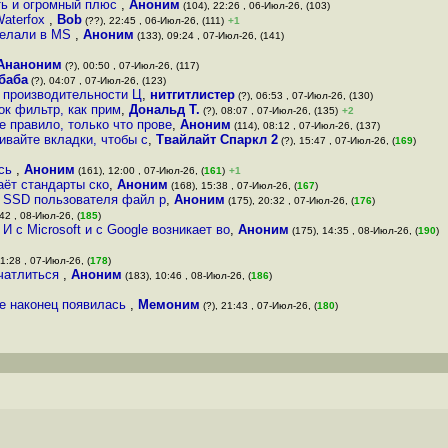
сть и огромный плюс
,
Аноним
(104), 22:26 , 06-Июл-26, (103)
Waterfox
,
Bob
(??), 22:45 , 06-Июл-26, (111)
+1
сделали в MS
,
Аноним
(133), 09:24 , 07-Июл-26, (141)
Ананоним
(?), 00:50 , 07-Июл-26, (117)
баба
(?), 04:07 , 07-Июл-26, (123)
ь производительности Ц
,
нитгитлистер
(?), 06:53 , 07-Июл-26, (130)
ок фильтр, как прим
,
Дональд Т.
(?), 08:07 , 07-Июл-26, (135)
+2
е правило, только что прове
,
Аноним
(114), 08:12 , 07-Июл-26, (137)
ивайте вкладки, чтобы с
,
Твайлайт Спаркл 2
(?), 15:47 , 07-Июл-26, (
169
)
ись
,
Аноним
(161), 12:00 , 07-Июл-26, (
161
)
+1
аёт стандарты ско
,
Аноним
(168), 15:38 , 07-Июл-26, (
167
)
на SSD пользователя файл р
,
Аноним
(175), 20:32 , 07-Июл-26, (
176
)
42 , 08-Июл-26, (
185
)
 с Microsoft и с Google возникает во
,
Аноним
(175), 14:35 , 08-Июл-26, (
190
)
21:28 , 07-Июл-26, (
178
)
ечатлиться
,
Аноним
(183), 10:46 , 08-Июл-26, (
186
)
ре наконец появилась
,
Мемоним
(?), 21:43 , 07-Июл-26, (
180
)