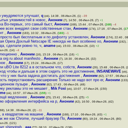
ер умудряются улучшат
,
q
(ok), 14:38 , 06-Июл-26, (1)
–39
рытых уязвимостей в новос
,
Аноним
(7), 14:50 , 06-Июл-26, (7)
+1
ка Во-первых, это самый быст
,
Аноним
(168), 15:44 , 07-Июл-26, (
168
)
–4
рее всех внедрял свои собственные стан
,
Аноним
(174), 17:16 , 07-Июл-26, (
17
ент
,
Аноним
(183), 10:32 , 08-Июл-26, (
183
)
–1
н просто был бесплатным и по дефолту установлен
,
Аноним
(174), 22:40 , 0
ая Opera Дохлый Netscape IE никогда не был особенно хо
,
Аноним
(192), 
да, сделали ровно то, ч
,
aname
(ok), 15:03 , 06-Июл-26, (10)
+2
юл-26, (14)
–4
волюционно
,
Аноним
(16), 15:19 , 06-Июл-26, (16)
+1
 org ru about manifesto
,
Аноним
(7), 16:30 , 06-Июл-26, (32)
тное
,
Аноним
(17), 15:24 , 06-Июл-26, (17)
 uBO Lite 8212 а в остальном что, собств
,
Аноним
(26), 15:48 , 06-Июл-26, (
бход чтобы и дальше в этом сидеть это не достижение
,
INSANEWAVE
(ok),
, что у них была задача достигать достижения
,
Аноним
(62), 17:57 , 06-Июл-2
сть переустановить расширение Только не надо вот про ег
,
Аноним
(133)
ационном пузыре
,
Аноним
(62), 17:43 , 06-Июл-26, (48)
ику рекламы это не мешает
,
Mik Foxi
(ok), 10:07 , 07-Июл-26, (150)
ame
(ok), 10:57 , 07-Июл-26, (
155
)
+1
 ещё медленнее
,
Аноним
(25), 15:41 , 06-Июл-26, (25)
+5
ию оформления интерфейса на р
,
Аноним
(42), 16:50 , 06-Июл-26, (42)
68), 14:38 , 06-Июл-26, (2)
–11
, а квадратом на машине
,
Аноним
(168), 17:10 , 06-Июл-26, (43)
+1
к же как Chrome, лучший браузер По
,
Аноним
(80), 19:24 , 06-Июл-26, (80)
юл-26, (121)
ит shirpotreb
,
ааа
(??), 08:10 , 07-Июл-26, (136)