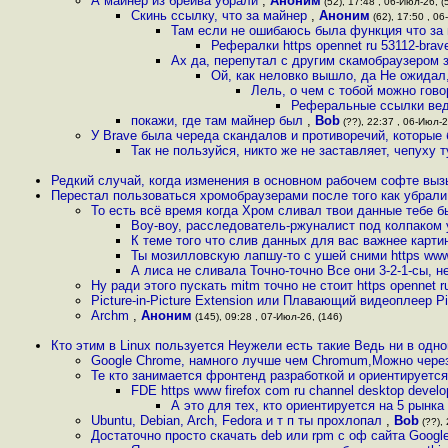
А майнер из брейва убрали
,
Аноним
(52), 17:48 , 06-Июл-26, (
Скинь ссылку, что за майнер
,
Аноним
(62), 17:50 , 06
Там если не ошибаюсь была функция что за
Рефералки https opennet ru 53112-brav
Ах да, перепутал с другим скамобраузером 
Ой, как неловко вышло, да Не ожидал
Лель, о чем с тобой можно гово
Реферальные ссылки ведут
покажи, где там майнер был
,
Bob
(??), 22:37 , 06-Июл-2
У Brave была череда скандалов и противоречий, которые 
Так не пользуйся, никто же не заставляет, чепуху
Редкий случай, когда изменения в основном рабочем софте вы
Перестал пользоваться хромобраузерами после того как убрали
То есть всё время когда Хром сливал твои данные тебе б
Воу-воу, расследователь-ржуналист под колпаком
К теме того что слив данных для вас важнее картин
Ты мозилловскую лапшу-то с ушей сними https www m
А лиса не сливала Точно-точно Все они 3-2-1-сы, н
Ну ради этого пускать mitm точно не стоит https opennet ru
Picture-in-Picture Extension или Плавающий видеоплеер 
Archm
,
Аноним
(145), 09:28 , 07-Июл-26, (146)
Кто этим в Linux пользуется Неужели есть такие Ведь ни в одно
Google Chrome, намного лучше чем Chromum,Можно через
Те кто занимается фронтенд разработкой и ориентируетс
FDE https www firefox com ru channel desktop devel
А это для тех, кто ориентируется на 5 рынка
Ubuntu, Debian, Arch, Fedora и т п ты прохлопал
,
Bob
(??), 
Достаточно просто скачать deb или rpm с оф сайта Google