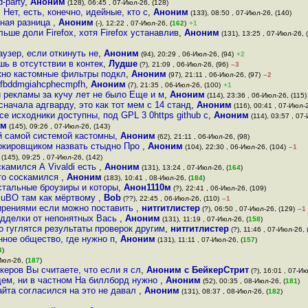
-party
,
Аноним
(128), 06:45 , 07-Июл-26, (128)
 Нет, есть, конечно, идейные, кто с
,
Аноним
(133), 08:50 , 07-Июл-26, (140)
ьная разница
,
Аноним
(-), 12:22 , 07-Июл-26, (
162
)
+1
льше доли Firefox, хотя Firefox устанавлив
,
Аноним
(131), 13:25 , 07-Июл-26, (
узер, если откинуть не
,
Аноним
(94), 20:29 , 06-Июл-26, (94)
+2
шь в отсутствии в контек
,
Лудше
(?), 21:09 , 06-Июл-26, (96)
–3
жно кастомные фильтры подкл
,
Аноним
(97), 21:11 , 06-Июл-26, (97)
–2
cafbddmgiahcphecmpfh
,
Аноним
(7), 21:35 , 06-Июл-26, (100)
+1
й рекламы за кучу лет не было Еще и м
,
Аноним
(114), 23:36 , 06-Июл-26, (115)
сначала адгварду, это как тот мем с 14 станд
,
Аноним
(116), 00:41 , 07-Июл-2
е исходники доступны, под GPL 3 0https github c
,
Аноним
(114), 03:57 , 07
им
(145), 09:26 , 07-Июл-26, (143)
ой самой системой кастомны
,
Аноним
(62), 21:11 , 06-Июл-26, (98)
локировщиком назвать стыдно Про
,
Аноним
(104), 22:30 , 06-Июл-26, (104)
–1
(145), 09:25 , 07-Июл-26, (142)
оскамился А Vivaldi есть
,
Аноним
(131), 13:24 , 07-Июл-26, (
164
)
кто соскамился
,
Аноним
(183), 10:41 , 08-Июл-26, (
184
)
стальные броузиры и которы
,
Анон1110м
(?), 22:41 , 06-Июл-26, (109)
у, uBO там как мёртвому
,
Bob
(??), 22:45 , 06-Июл-26, (110)
–1
ирениями если можно поставить
,
нитгитлистер
(?), 06:50 , 07-Июл-26, (129)
–1
подделки от непонятных Вась
,
Аноним
(131), 11:19 , 07-Июл-26, (
158
)
о гуглятся результаты проверок другим
,
нитгитлистер
(?), 11:46 , 07-Июл-26, 
ное общество, где нужно п
,
Аноним
(131), 11:11 , 07-Июл-26, (
157
)
3
)
Июл-26, (
187
)
керов Вы считаете, что если я сл
,
Аноним с БейкерСтрит
(?), 16:01 , 07-Ию
бщем, ни в частном На биллборд нужно
,
Аноним
(52), 00:35 , 08-Июл-26, (
181
)
айта согласился на это не давал
,
Аноним
(131), 08:37 , 08-Июл-26, (
182
)