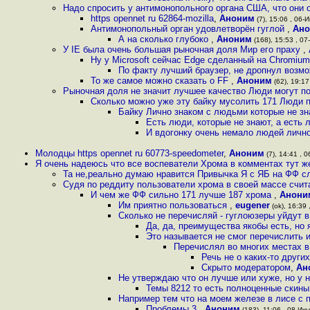
Надо спросить у антимонопольного органа США, что они 
https opennet ru 62864-mozilla
,
Аноним
(7), 15:06 , 06-
Антимонопольный орган удовлетворён гуглой
,
Ан
А на сколько глубоко
,
Аноним
(168), 15:53 , 07
У IE была очень большая рыночная доля Мир его праху
,
Ну у Microsoft сейчас Edge сделанный на Chromium 
По факту лучший браузер, не дропнул возмо
То же самое можно сказать о FF
,
Аноним
(62), 19:17
Рыночная доля не значит лучшее качество Люди могут п
Сколько можно уже эту байку мусолить 171 Люди 
Байку Лично знаком с людьми которые не зн
Есть люди, которые не знают, а есть 
И вдогонку очень немало людей лично
Молодцы https opennet ru 60773-speedometer
,
Аноним
(7), 14:41 , 0
Я очень надеюсь что все воспеватели Хрома в комментах тут 
Та не,реально думаю нравится Привычка Я с ЯБ на ФФ с
Судя по реддиту пользователи хрома в своей массе счит
И чем же ФФ сильно 171 лучше 187 хрома
,
Анони
Им приятно пользоваться
,
eugener
(ok), 16:39 
Сколько не перечисляй - гуглоюзеры уйдут в
Да, да, преимущества якобы есть, но 
Это называется не смог перечислить 
Перечислял во многих местах в т
Речь не о каких-то други
Скрыто модератором
,
Ан
Не утверждаю что он лучше или хуже, но у 
Темы 8212 то есть полноценные скины 8
Например тем что на моем железе в лисе с 
Проблемы 3
,
Аноним
(183), 11:06 , 08-Июл