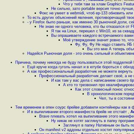
Что у тебя там за хлам Graphics Feat
Не сильно, зато portable версия точно лучше
Фокс не умеет в webmidi, чтоб ep-133 обновить или
То есть других объяснений явления, противоречащей тво
- у Firefox было раньше, как именно 30 рыночной доли, се
Не знаю ни одного человека, кто бы отказался от 
Я так на Linux, перешел с Win10, из за сква
Вы опрашиваете каждого встречаемого вами 
Моё утверждение значит ровно то, что
Фу, Фу, Фу Не надо ставить ЯБ
Вы это мне А теперь об
Надейся Рыночная доля - это очень сильный и объективн
Причина, почему никогда не буду пользоваться этой подделкой 
Ещё круче когда гуголь начал и в ютубе бороться с обхо
А как профессиональный разработчик не можете вернуть
Профессиональный разработчик делает своё, а не 
И как там у вас дела с написанием своего б
А кто то трезвонил про квалифициров
Как этот словесный понос отно
В хронологическом поря
Чел, ты в состоя
Тем временем в опен соурс брейве добавили контейнеры как в 
И в выпиливании второго манифеста брейв не отстаёт
,
А
Brave плевать хотел на выпиливание этого манифес
Ну никак не хотят заглянуть в папку програ
Заглянул в папку Нативным он быть по
Он manifest v2 аддоны отдельно хостит популярные