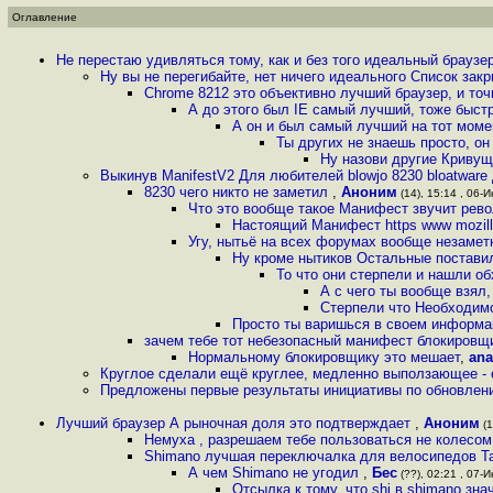
Оглавление
Не перестаю удивляться тому, как и без того идеальный брауз
Ну вы не перегибайте, нет ничего идеального Список зак
Chrome 8212 это объективно лучший браузер, и точ
А до этого был IE самый лучший, тоже быст
А он и был самый лучший на тот мом
Ты других не знаешь просто, о
Ну назови другие Кривущ
Выкинув ManifestV2 Для любителей blowjo 8230 bloatware 
8230 чего никто не заметил
,
Аноним
(14), 15:14 , 06-И
Что это вообще такое Манифест звучит ре
Настоящий Манифест https www mozilla
Угу, нытьё на всех форумах вообще незаме
Ну кроме нытиков Остальные поставили
То что они стерпели и нашли о
А с чего ты вообще взял
Стерпели что Необходимо
Просто ты варишься в своем информ
зачем тебе тот небезопасный манифест блокировщ
Нормальному блокировщику это мешает
,
an
Круглое сделали ещё круглее, медленно выползающее -
Предложены первые результаты инициативы по обновлен
Лучший браузер А рыночная доля это подтверждает
,
Аноним
(1
Немуха , разрешаем тебе пользоваться не колесом
Shimano лучшая переключалка для велосипедов Та
А чем Shimano не угодил
,
Бес
(??), 02:21 , 07-И
Отсылка к тому, что shi в shimano знач