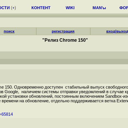
ОСТИ
(
+
)
КОНТЕНТ
WIKI
MAN'ы
ФО
поиск
регистрация
вход/выхо
"Релиз Chrome 150"
me 150. Одновременно доступен стабильный выпуск свободного
ов Google, наличием системы отправки уведомлений в случае к
кой установки обновлений, постоянным включением Sandbox-изо
е времени на обновление, отдельно поддерживается ветка Exte
m=65814