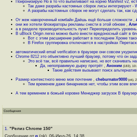
Поиронизирую Но в то что выпиливают на корню Manifest v2, е
Так даже разрабы кастомных сборок лисы интегрируют - 
А разрабы кастомных сборок не могут сделать так, как 
От жеж навороченный комбайн Даёшь ещё больше сложности
,
они же хотели блокираторы рекламы снести в этой обнове
,
Али
а в разделе производительность пункт Переопределить уровен
В uBlock Origin легко можно было внести вредоносный сайт в бл
Вот с этим расширение работает в последнем Хроме тако
В Firefox группировка отключается в настройках Перетаск
автоматический еmail verification в браузере они совсем укурил
Chrome 8212 это объективно лучший браузер, потому что он зад
Это всё так, всё правильно написано, но вот скачивать 
Да, непоправимую дырку протрёт
,
Аноним
(183), 10:
Такие действия вызывают поиск альтернатив И
Размер контекстного меню мое почтение
,
cheburnator9000
(ok), 
Тем временем даже бинарников нет, чтобы этим всем вп
А тем временем в божьей коровке Менеджер загрузок В браузе
Сообщения
1.
"Релиз Chrome 150"
Сообщение от
q
(ok), 06-Июл-26, 14:38