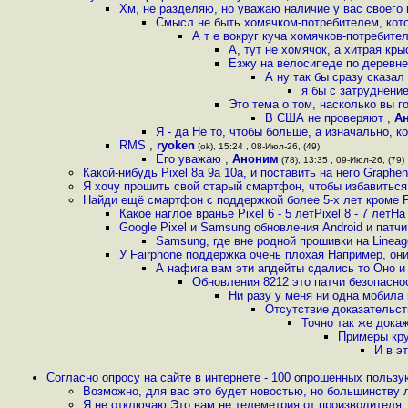
Хм, не разделяю, но уважаю наличие у вас своего
Смысл не быть хомячком-потребителем, котор
А т е вокруг куча хомячков-потребите
А, тут не хомячок, а хитрая кр
Езжу на велосипеде по деревне
А ну так бы сразу сказал
я бы с затруднени
Это тема о том, насколько вы 
В США не проверяют
,
А
Я - да Не то, чтобы больше, а изначально, к
RMS
,
ryoken
(ok), 15:24 , 08-Июл-26, (49)
Его уважаю
,
Аноним
(78), 13:35 , 09-Июл-26, (79)
Какой-нибудь Pixel 8a 9a 10a, и поставить на него Graphe
Я хочу прошить свой старый смартфон, чтобы избавиться 
Найди ещё смартфон с поддержкой более 5-х лет кроме F
Какое наглое вранье Pixel 6 - 5 летPixel 8 - 7 лет
Google Pixel и Samsung обновления Android и патч
Samsung, где вне родной прошивки на Linea
У Fairphone поддержка очень плохая Например, он
А нафига вам эти апдейты сдались то Оно и
Обновления 8212 это патчи безопасно
Ни разу у меня ни одна мобила 
Отсутствие доказательст
Точно так же докаж
Примеры кру
И в э
Согласно опросу на сайте в интернете - 100 опрошенных пользу
Возможно, для вас это будет новостью, но большинству л
Я не отключаю Это вам не телеметрия от производителя,