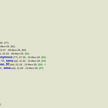
26, (77)
9-Июл-26, (81)
16:37 , 09-Июл-26, (83)
), 22:34 , 09-Июл-26, (
90
)
onymous
(??), 07:29 , 10-Июл-26, (
92
)
 чт
,
sena
(ok), 11:32 , 10-Июл-26, (
94
)
van_83
(ok), 01:18 , 13-Июл-26, (
96
)
+1
ис
,
sena
(ok), 11:49 , 13-Июл-26, (
97
)
)