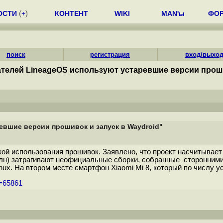
ОСТИ
(
+
)
КОНТЕНТ
WIKI
MAN'ы
ФО
поиск
регистрация
вход/выхо
елей LineageOS используют устаревшие версии прошив
вшие версии прошивок и запуск в Waydroid"
кой использования прошивок. Заявлено, что проект насчитывает 
лн) затрагивают неофициальные сборки, собранные сторонними 
nux. На втором месте смартфон Xiaomi Mi 8, который по числу уст
m=65861