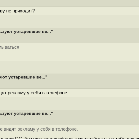
ову не приходит?
зуют устаревшие ве..."
мываться
ют устаревшие ве..."
дят рекламу у себя в телефоне.
зуют устаревшие ве..."
е видят рекламу у себя в телефоне.
деологии ОС, без ежесекундной попытки заработать на тебе лиш