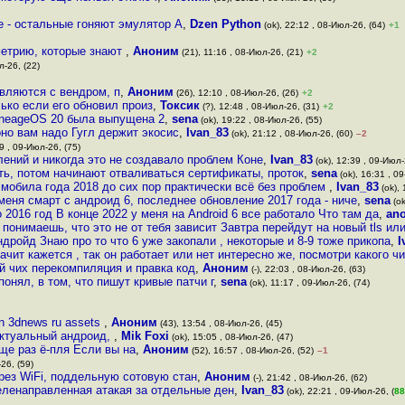
ке - остальные гоняют эмулятор А
,
Dzen Python
(ok), 22:12 , 08-Июл-26, (64)
+1
метрию, которые знают
,
Аноним
(21), 11:16 , 08-Июл-26, (21)
+2
л-26, (22)
вляются с вендром, п
,
Аноним
(26), 12:10 , 08-Июл-26, (26)
+2
ько если его обновил произ
,
Токсик
(?), 12:48 , 08-Июл-26, (31)
+2
LineageOS 20 была выпущена 2
,
sena
(ok), 19:22 , 08-Июл-26, (55)
оно вам надо Гугл держит экосис
,
Ivan_83
(ok), 21:12 , 08-Июл-26, (60)
–2
9 , 09-Июл-26, (75)
лений и никогда это не создавало проблем Коне
,
Ivan_83
(ok), 12:39 , 09-Июл-
ть, потом начинают отваливаться сертификаты, проток
,
sena
(ok), 16:31 , 0
 мобила года 2018 до сих пор практически всё без проблем
,
Ivan_83
(ok), 
меня смарт с андроид 6, последнее обновление 2017 года - ниче
,
sena
(ok
о 2016 год В конце 2022 у меня на Android 6 все работало Что там да
,
an
 понимаешь, что это не от тебя зависит Завтра перейдут на новый tls или
ндройд Знаю про то что 6 уже закопали , некоторые и 8-9 тоже прикопа
,
I
начит кажется , так он работает или нет интересно же, посмотри какого ч
й чих перекомпиляция и правка код
,
Аноним
(-), 22:03 , 08-Июл-26, (63)
онял, в том, что пишут кривые патчи г
,
sena
(ok), 11:17 , 09-Июл-26, (74)
n 3dnews ru assets
,
Аноним
(43), 13:54 , 08-Июл-26, (45)
 актуальный андроид,
,
Mik Foxi
(ok), 15:05 , 08-Июл-26, (47)
ще раз ё-пля Если вы на
,
Аноним
(52), 16:57 , 08-Июл-26, (52)
–1
26, (59)
рез WiFi, поддельную сотовую стан
,
Аноним
(-), 21:42 , 08-Июл-26, (62)
еленаправленная атакая за отдельные ден
,
Ivan_83
(ok), 22:21 , 09-Июл-26, (
88