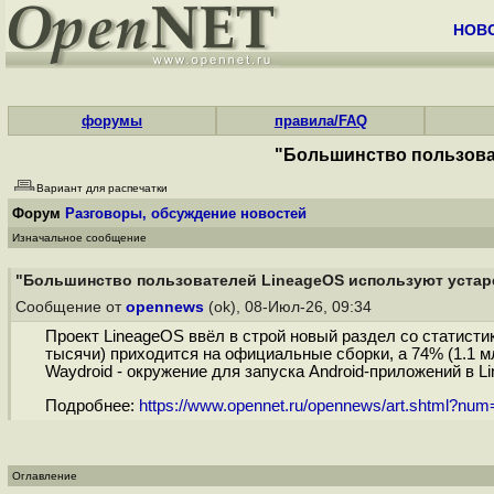
НОВ
форумы
правила/FAQ
"Большинство пользоват
Вариант для распечатки
Форум
Разговоры, обсуждение новостей
Изначальное сообщение
"Большинство пользователей LineageOS используют устаре
Сообщение от
opennews
(ok), 08-Июл-26, 09:34
Проект LineageOS ввёл в строй новый раздел со статисти
тысячи) приходится на официальные сборки, а 74% (1.1 м
Waydroid - окружение для запуска Android-приложений в Li
Подробнее:
https://www.opennet.ru/opennews/art.shtml?nu
Оглавление