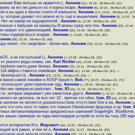
 мнения Вам больше не нравится с
,
Аноним
(11), 10:18 , 08-Июл-26, (11)
ому за его же деньги гос и корпы впари
,
Аноним
(6), 10:24 , 08-Июл-26, (15)
лей и вы один в белом стоите И компьюте
,
Аноним
(17), 10:41 , 08-Июл-26, (17
ыса, которая думает что можно есть сыр в мышеловке
,
Аноним
(6), 11:02 , 
 Нет ни камер ни надзирателей
,
Аноним
(3), 12:38 , 08-Июл-26, (28)
 поехал к бабушке на каникулы И аноны сразу все пон
,
Аноним
(29), 12:44 
ем назвал это цивилизацией
,
Аноним
(39), 13:43 , 08-Июл-26, (39)
готовы подвергаться зондам
,
Аноним
(-), 13:46 , 08-Июл-26, (40)
ноним
(66), 02:26 , 09-Июл-26, (66)
огда понял, что смартфон - более мен
,
Аноним
(78), 13:34 , 09-Июл-26, (78)
neOS, а не костыльный Li
,
Аноним
(-), 13:08 , 08-Июл-26, (32)
от разного рода хлама, зан
,
Karl Richter
(ok), 13:09 , 08-Июл-26, (33)
airphone никто даже близко
,
Аноним
(35), 13:11 , 08-Июл-26, (35)
На 11й айфон ставится новейшая
,
Аноним
(41), 13:46 , 08-Июл-26, (41)
+1
и безопасности
,
Аноним
(43), 13:51 , 08-Июл-26, (43)
+1
ge based самой линейке и AOSP based п
,
Bob
(??), 08:25 , 09-Июл-26, (72)
и используют доисторические ядр
,
Аноним
(-), 16:40 , 08-Июл-26, (51)
 без них прекрасно работает
,
Ivan_83
(ok), 21:14 , 08-Июл-26, (61)
–1
сти, которые закрывают уже известные други
,
Аноним
(-), 22:15 , 08-Июл-26, 
ничего не цепляла, за все лет 10 , притом что обно
,
Ivan_83
(ok), 12:35 , 09-
в наличия не является доказательством отсутствия Они в ва
,
Аноним
(-)
ите что хоть кого то через это ломали Обновление браузера и пр
,
Ivan_
пных автоматизированных вредоносных кампаний Stagefright, BlueBorne,
тих ваших примерах из пары миллиардов устройств хотя бы тыщ 100 за
ются интернетом Кто
,
Жироватт
(ok), 10:20 , 08-Июл-26, (13)
юдей всё равно, и они не о
,
Аноним
(20), 11:07 , 08-Июл-26, (20)
 которую ещё нельзя отключ
,
Аноним
(35), 13:13 , 08-Июл-26, (36)