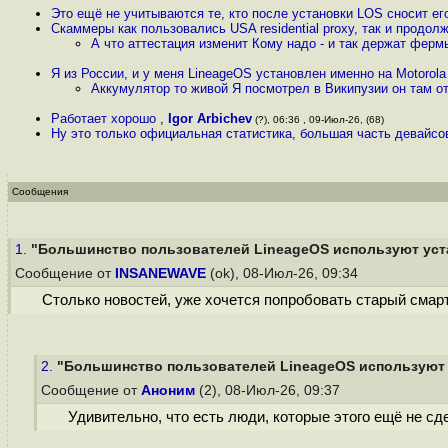
Это ещё не учитываются те, кто после установки LOS сносит ег
Скаммеры как пользовались USA residential proxy, так и продол
А что аттестация изменит Кому надо - и так держат фер
Я из России, и у меня LineageOS установлен именно на Motorol
Аккумулятор то живой Я посмотрел в Википузии он там о
Работает хорошо
,
Igor Arbichev
(?), 06:36 , 09-Июл-26, (68)
Ну это только официальная статистика, большая часть девайсов
Сообщения
1.
"Большинство пользователей LineageOS используют уста
Сообщение от
INSANEWAVE
(ok), 08-Июл-26, 09:34
Столько новостей, уже хочется попробовать старый смарт
2.
"Большинство пользователей LineageOS используют у
Сообщение от
Аноним
(2), 08-Июл-26, 09:37
Удивительно, что есть люди, которые этого ещё не сде