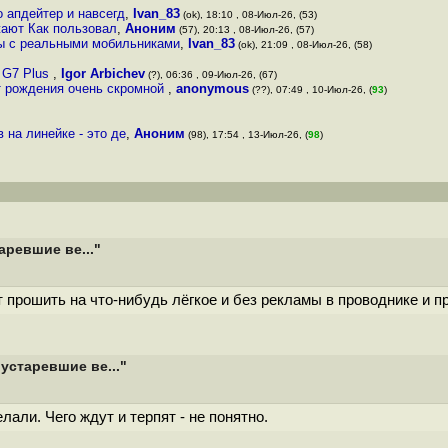
о апдейтер и навсегд
,
Ivan_83
(ok), 18:10 , 08-Июл-26, (53)
жают Как пользовал
,
Аноним
(57), 20:13 , 08-Июл-26, (57)
мы с реальными мобильниками
,
Ivan_83
(ok), 21:09 , 08-Июл-26, (58)
a G7 Plus
,
Igor Arbichev
(?), 06:36 , 09-Июл-26, (67)
т рождения очень скромной
,
anonymous
(??), 07:49 , 10-Июл-26, (
93
)
 на линейке - это де
,
Аноним
(98), 17:54 , 13-Июл-26, (
98
)
ревшие ве..."
 прошить на что-нибудь лёгкое и без рекламы в проводнике и 
старевшие ве..."
лали. Чего ждут и терпят - не понятно.