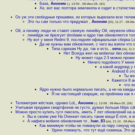
База
,
Аноним
(-), 13:50 , 08-Июл-26, (42)
Хе, вот вас полтора землекопа и сидит в статисти
Ох уж эти свободные прошивки, из которых вырезали всю теле
Это ты сам только что придумал
,
Аноним
(20), 11:27 , 08-Ию
Ой, а пачиму люди не ставят свежую линейку Ой, неужели обно
линейдж не брезгует блобами и ядро там обновляется тол
Ну вот у меня Redmi 9, последняя официальная сборка 
Да не нужны вам обновления, с чего вы взяли что 
Типа сарказм Ну да, так и есть
,
sena
(ok), 11:1
Нет Всегда жил на мобилах без обнов
Ну может года 2-3 можно прожи
Ничего подобного У меня
а какой андроид у 
Android 6 эт
Ты же
Кажется 8 а
что з
Ядро нужно было нормально писать, а не на кажды
Я не настоящий сварщик, но проблема как я п
Телеметрия жёсткая, однако LoL
,
Аноним
(-), 13:09 , 08-Июл-26, (34)
Учитывая продажи смартфонов не густо, думал больше https cd
Можно просто купить гугл пиксель, иметь 7 лет обновлений на
Вы в своем уме На Опеннет писать такие вещи Ё-пля, и е
А нафига мобиле обновления то
,
Ivan_83
(ok), 21:10 , 08-Июл-
Как минимум чтобы не ломанули за пару секунд че
Удачи ломануть, что тут ещё скажешь Это ц