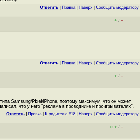
Ответить
|
Правка
|
Наверх
|
Cообщить модератору
+
–
/
Ответить
|
Правка
|
Наверх
|
Cообщить модератору
+
–
/
типа Samsung/Pixel/iPhone, поэтому максимум, что он может
аписал, что у него "реклама в проводнике и проигрывателях".
Ответить
|
Правка
|
К родителю #18
|
Наверх
|
Cообщить модератору
+
–
/
+3