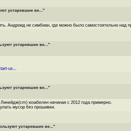
ют устаревшие ве..."
ить. Андроид не симбиан, где можно было самостоятельно над 
зуют устаревшие ве..."
art-us...
зуют устаревшие ве..."
 Линейдж(cm) юзабелен начиная с 2012 года примерно.
купать мусор без прошивки.
льзуют устаревшие ве..."