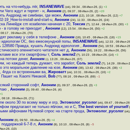
ть на что-нибудь лёг
,
INSANEWAVE
(ok), 09:34 , 08-Июл-26, (1)
+3
и Чего ждут и терпят - н
,
Аноним
(2), 09:37 , 08-Июл-26, (2)
+20
ить Андроид не симбиан, где можн
,
Аноним
(12), 10:18 , 08-Июл-26, (12)
+7
2-19_How-to-install-and-start-u
,
Аноним
(24), 11:33 , 08-Июл-26, (24)
иска Линейдж cm юзабелен начиная с 20
,
Токсик
(?), 12:44 , 08-Июл-26, (30)
+3
 - в голову не приходит
,
Аноним
(12), 15:54 , 08-Июл-26, (50)
+2
 08:17 , 09-Июл-26, (70)
идят рекламу у себя в телефоне
,
Аноним
(18), 10:45 , 08-Июл-26, (18)
+15
ой идеологии ОС, без ежесекундной попы
,
INSANEWAVE
(ok), 12:33 , 08-Июл-26
ь 128580 Правда, кушать Андроид идеология
,
Аноним
(54), 18:53 , 08-Июл-26
стического опеннетного читателя нет д
,
Аноним
(56), 19:22 , 08-Июл-26, (56)
екламе все эти смартфоны т
,
Соль земли2
(?), 10:23 , 08-Июл-26, (14)
+3
на потоке денег
,
Аноним
(-), 13:26 , 08-Июл-26, (37)
м, но каждый теперь думает, что заработ
,
Соль земли2
(?), 14:29 , 08-Июл-2
го это моральное давление на юзе
,
Аноним
(38), 13:42 , 08-Июл-26, (38)
+2
и, 4пда со встроенными ва
,
Жироватт
(ok), 10:31 , 08-Июл-26, (16)
+2
 Пашет на Xiaomi Никакой
,
Bob
(??), 08:16 , 09-Июл-26, (69)
–1
всякий сторонний софт
,
Аноним
(3), 09:37 , 08-Июл-26, (3)
+3
делаю
,
Аноним
(3), 09:40 , 08-Июл-26, (4)
+1
, 08:18 , 09-Июл-26, (71)
ne около 30 по всему миру и огр
,
Энтомолог_русолог
(ok), 09:47 , 09-Июл-26,
фом предлагают не только яблоки, но и С
,
The best version of yourself
(
овыми айфонами Нулевой спрос на старте прода
,
Энтомолог_русолог
(ok)
Аноним
(6), 09:50 , 08-Июл-26, (5)
+4
 поддержкой 6-7-8 л
,
Аноним
(9), 10:10 , 08-Июл-26, (9)
–5
-Июл-26, (10)