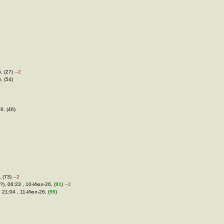
, (27)
–2
, (54)
6, (46)
 (73)
–2
?), 06:23 , 10-Июл-26, (
91
)
–2
, 21:04 , 11-Июл-26, (
95
)