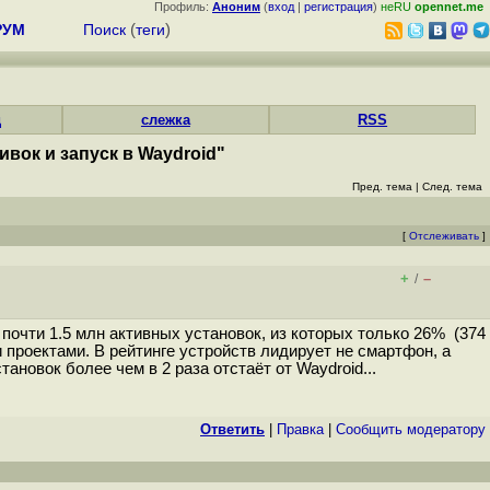
Профиль:
Аноним
(
вход
|
регистрация
)
неRU
opennet.me
РУМ
Поиск
(
теги
)
д
слежка
RSS
ок и запуск в Waydroid"
Пред. тема
|
След. тема
[
Отслеживать
]
+
–
/
почти 1.5 млн активных установок, из которых только 26% (374
проектами. В рейтинге устройств лидирует не смартфон, а
ановок более чем в 2 раза отстаёт от Waydroid...
Ответить
|
Правка
|
Cообщить модератору