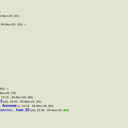
)
08-Июл-26, (19)
, 08-Июл-26, (29)
+2
(65)
+2
Июл-26, (76)
, 15:25 , 09-Июл-26, (80)
83
(ok), 16:34 , 09-Июл-26, (82)
,
Аноним
(-), 18:33 , 09-Июл-26, (84)
разилось
,
Ivan_83
(ok), 22:30 , 09-Июл-26, (
89
)