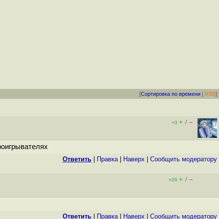
[
Сортировка по времени
|
RSS
]
+
–
/
+3
проигрывателях
Ответить
|
Правка
|
Наверх
|
Cообщить модератору
+
–
/
+20
Ответить
|
Правка
|
Наверх
|
Cообщить модератору