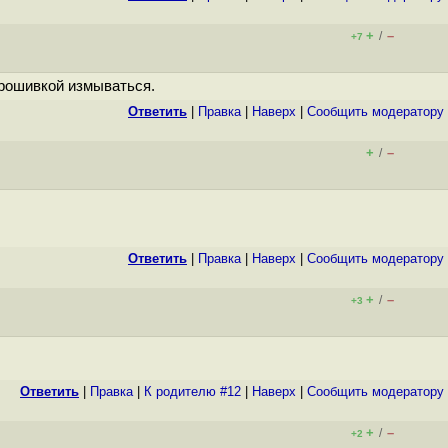
+
–
/
+7
прошивкой измываться.
Ответить
|
Правка
|
Наверх
|
Cообщить модератору
+
–
/
Ответить
|
Правка
|
Наверх
|
Cообщить модератору
+
–
/
+3
Ответить
|
Правка
|
К родителю #12
|
Наверх
|
Cообщить модератору
+
–
/
+2