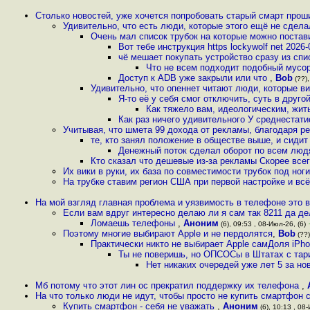
Столько новостей, уже хочется попробовать старый смарт проши
Удивительно, что есть люди, которые этого ещё не сделал
Очень мал список трубок на которые можно постав
Вот тебе инструкция https lockywolf net 2026-0
чё мешает покупать устройство сразу из сп
Что не всем подходит подобный мусор
Доступ к ADB уже закрыли или что
,
Bob
(??),
Удивительно, что опеннет читают люди, которые в
Я-то её у себя смог отключить, суть в друг
Как тяжело вам, идеологическим, жит
Как раз ничего удивительного У среднестати
Учитывая, что шмета 99 дохода от рекламы, благодаря р
те, кто занял положение в обществе выше, и сидит 
Денежный поток сделал оборот по всем людя
Кто сказал что дешевые из-за рекламы Скорее все
Их вики в руки, их база по совместимости трубок под ног
На трубке ставим регион США при первой настройке и всё
На мой взгляд главная проблема и уязвимость в телефоне это 
Если вам вдруг интересно делаю ли я сам так 8211 да 
Ломаешь телефоны
,
Аноним
(6), 09:53 , 08-Июл-26, (6)
Поэтому многие выбирают Apple и не пердолятся
,
Bob
(??)
Практически никто не выбирает Apple самДоля iPho
Ты не поверишь, но ОПСОСы в Штатах с тари
Нет никаких очередей уже лет 5 за н
Мб потому что этот лин ос прекратил поддержку их телефона
,
На что только люди не идут, чтобы просто не купить смартфон с
Купить смартфон - себя не уважать
,
Аноним
(6), 10:13 , 08