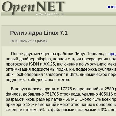
НОВ
Релиз ядра Linux 7.1
14.06.2026 23:23 (MSK)
После двух месяцев разработки Линус Торвальдс
пре
новый драйвер ntfsplus, первая стадия прекращения под
протоколов ISDN и AX.25, включение по умолчанию меха
оптимизация подсистемы подкачки, поддержка субпланир
ublk, ioctl-операция "shutdown" в Btrfs, динамическое 
поддержка xattr для Unix-сокетов.
В новую версию принято 17275 исправлений от 2589 р
файлов, добавлено 751785 строк кода, удалено 405916 
разработчиков, размер патча - 56 МБ. Около 41% всех п
примерно 12% изменений имеют отношение к обновлению
сетевым стеком, 5% - с файловыми системами и 3% c в