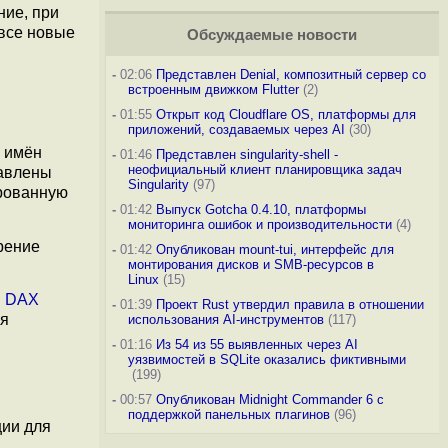
ние, при
все новые
Обсуждаемые новости
-
02:06
Представлен Denial, композитный сервер со
встроенным движком Flutter
(2)
-
01:55
Открыт код Cloudflare OS, платформы для
приложений, создаваемых через AI
(30)
 имён
-
01:46
Представлен singularity-shell -
неофициальный клиент планировщика задач
бавлены
Singularity
(97)
ированную
-
01:42
Выпуск Gotcha 0.4.10, платформы
мониторинга ошибок и производительности
(4)
рение
-
01:42
Опубликован mount-tui, интерфейс для
монтирования дисков и SMB-ресурсов в
Linux
(15)
и
DAX
-
01:39
Проект Rust утвердил правила в отношении
ля
использования AI-инструментов
(117)
-
01:16
Из 54 из 55 выявленных через AI
уязвимостей в SQLite оказались фиктивными
(199)
-
00:57
Опубликован Midnight Commander 6 c
поддержкой панельных плагинов
(96)
ции для