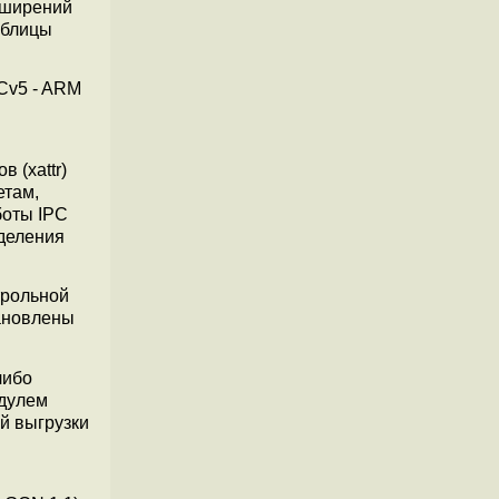
сширений
аблицы
Cv5 - ARM
 (xattr)
етам,
боты IPC
деления
трольной
тановлены
либо
одулем
й выгрузки