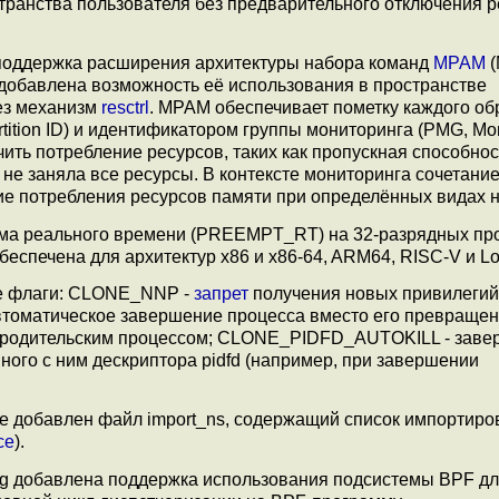
транства пользователя без предварительного отключения 
поддержка расширения архитектуры набора команд
MPAM
(
 и добавлена возможность её использования в пространстве
ез механизм
resctrl
. MPAM обеспечивает пометку каждого об
ition ID) и идентификатором группы мониторинга (PMG, Mon
чить потребление ресурсов, таких как пропускная способно
ч не заняла все ресурсы. В контексте мониторинга сочетани
е потребления ресурсов памяти при определённых видах н
ма реального времени (PREEMPT_RT) на 32-разрядных пр
печена для архитектур x86 и x86-64, ARM64, RISC-V и Lo
е флаги: CLONE_NNP -
запрет
получения новых привилегий
оматическое завершение процесса вместо его превращен
() родительским процессом; CLONE_PIDFD_AUTOKILL - зав
ного с ним дескриптора pidfd (например, при завершении
ule добавлен файл import_ns, содержащий список импортир
ce
).
ing добавлена поддержка использования подсистемы BPF дл