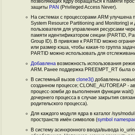
позволяющих ядру обращаться к памяти прос
защиты
PAN
(Privileged Access Never).
На системах с процессорами ARM улучшена 
System Resource Partitioning and Monitoring)
пользователя для управления ресурсами чер
памяти идентификатором секции (PARTID, Part
Group ID). В привязке к PARTID можно ограни
или размер кэша, чтобы какая-то группа зада
PARTID можно использовать для отслеживани
Добавлена
возможность использования режи
ARM. Ранее поддержка PREEMPT_RT была обес
В системный вызов
clone3()
добавлены новы
созданном процессе; CLONE_AUTOREAP - авт
процесс-зомби до выполнения функции wait
дочернего процесса в случае закрытия связан
родительского процесса).
Для каждого модуля ядра в каталог /sys/mod
пространств имён символов (
symbol namespa
В систему асинхронного ввода/вывода io_ur