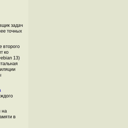
овщик задач
нее точных
е второго
т ко
ebian 13)
нтальная
пиляции
ы
а
аждого
 на
амяти в