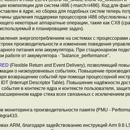
ии компиляции для систем i486 (-march=i486). Код для фак
ставлен в ядре, но сборка для подобных систем теперь пот
ичины удаления поддержки процессоров i486 обусловлены
ующего некоторые аппаратные операции, такие как CX8 (сра
 используемый в планировщике задач).
равления энергопотреблением на системах с процессорами
троек производительности и изменение поведения управл
нарного питания или аккумулятора. При стационарном под
ри работе от аккумулятора - "balance_performance".
FRED
(Flexible Return and Event Delivery), позволяющий пов
мации о низкоуровневых событиях. Повышение производит
даря возвращению событий при помощи процессорной инст
DT (Interrupt Descriptor Table). Повышение надёжности дос
события в контексте ядра и контексте пользователя, защит
расширенном кадре стека всех связанных с исключением р
в мониторинга производительности памяти (PMU - Perform
Tegra410.
емах ARM, благодаря задействованию инструкций Arm 9.6 L