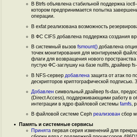
В Btrfs объявлена стабильной поддержка ioct
котором предпринимается попытка завершени
операции.
В exfat реализована возможность резервирован
В ФС CIFS добавлена поддержка создания в
В системный вызов
fsmount()
добавлена опци
точек монитирования для монтируемой файлов
флаги для возвращения нового пространства
пустую ФС-заглушку на базе nullfs, драйвер f
В NFS-сервер
добавлена
защита от атак по 
дескрипторов криптографической подписью. З
Добавлен
символьный драйвер fs-dax, предо
(Direct Access), поддерживающими работу в 
интеграции в ядро файловой системы
famfs
, 
В файловой системе Ceph
реализован
сбор м
Память и системные сервисы
Принята
первая серия изменений для прекращ
сборки ядра с поддержкой процессоров 48