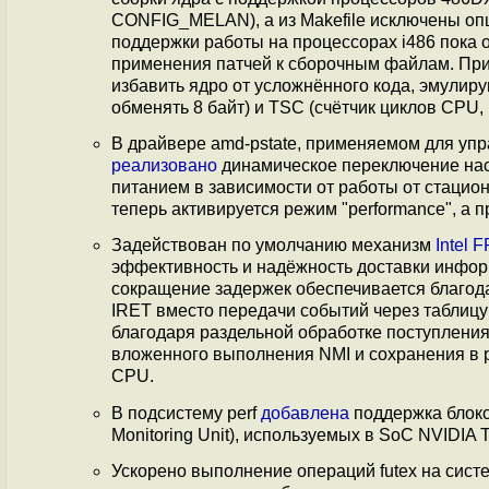
CONFIG_MELAN), а из Makefile исключены опц
поддержки работы на процессорах i486 пока о
применения патчей к сборочным файлам. Пр
избавить ядро от усложнённого кода, эмулир
обменять 8 байт) и TSC (счётчик циклов CPU,
В драйвере amd-pstate, применяемом для уп
реализовано
динамическое переключение нас
питанием в зависимости от работы от стацио
теперь активируется режим "performance", а п
Задействован по умолчанию механизм
Intel 
эффективность и надёжность доставки инфор
сокращение задержек обеспечивается благо
IRET вместо передачи событий через таблицу I
благодаря раздельной обработке поступления 
вложенного выполнения NMI и сохранения в 
CPU.
В подсистему perf
добавлена
поддержка блоко
Monitoring Unit), используемых в SoC NVIDIA 
Ускорено выполнение операций futex на сист