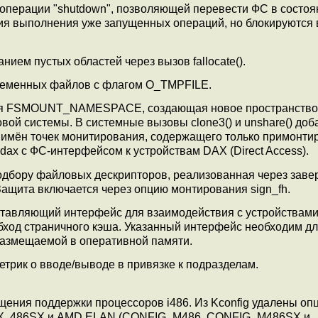
l-операции "shutdown", позволяющей перевести ФС в состоя
я выполнения уже запущенных операций, но блокируются 
ием пустых областей через вызов fallocate().
ременных файлов с флагом O_TMPFILE.
я FSMOUNT_NAMESPACE, создающая новое пространство
ой системы. В системные вызовы clone3() и unshare() до
 имён точек монитирования, содержащего только примонт
s-dax c ФС-интерфейсом к устройствам DAX (Direct Access).
подбору файловых дескрипторов, реализованная через заве
ащита включается через опцию монтирования sign_fh.
ставляющий интерфейс для взаимодействия с устройствам
обход страничного кэша. Указанный интерфейс необходим д
размещаемой в оперативной памяти.
етрик о вводе/выводе в привязке к подразделам.
ения поддержки процессоров i486. Из Kconfig удалены оп
6DX, 486SX и AMD ELAN (CONFIG_M486, CONFIG_M486SX и