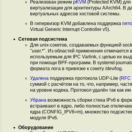
Реализован режим
pKVM
(Protected KVM) для
виртуализации для архитектуры AArch64. В 
виртуальных адресов хостовой системы.
В гипервизор KVM добавлена поддержка
пят
Virtual Generic Interrupt Controller v5).
Сетевая подсистема
Для unix-сокетов, создаваемых функцией sock
"user.*". Из областей применения отмечается
используемым для IPC Varlink, с целью их в
при помощи BPF-программ. В systemd-journa
формата лога в привязке к сокету /dev/log.
Удалена
поддержка протокола UDP-Lite (
RFC 
суммой с расчётом на то, что, например, ча
на уровне кодека. Протокол удалён так как им 
Убрана
возможность сборки стека IPv6 в форм
встраивают в ядро, либо полностью отключаю
ядра (CONFIG_IPV6=m), множество подсистем
модуля IPv6.
Оборудование