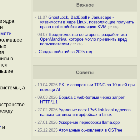
Важное
-
11.07
GhostLock, BadEpoll и Januscape -
з ядра
уязвимости в ядре Linux, позволяющие получить
права root и обойти изоляцию KVM
 и
(82 +34)
амяти
-
08.07
Вредительство со стороны разработчика
OpenMandriva, которое могло причинить вред
зволившее
пользователям
(107 +34)
ных
-
Сводка событий за 2025 год
ия
писи в
ится
льшие
Советы
-
19.04.2026
PKI с аппаратным TRNG за 10 дней при
системы, а
помощи AI
-
09.03.2026
Борьба с web-ботами через запрет
HTTP/1.1
остранстве
-
27.02.2026
Удаление всех IPv6 link-local адресов
между
на всех сетевых интерфейсах в Linux
-
27.01.2026
Ускорение пересборки llama.cpp
r
и
-
25.12.2025
Атомарные обновления в OSTree