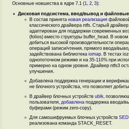
Основные новшества в ядре 7.1 (
1
,
2
,
3
):
Дисковая подсистема, ввод/вывод и файловы
В состав принята
новая реализация
файловой 
классического драйвера ntfs. Старый драйве
адаптирован для поддержки современных воз
(folios) вместо структуры buffer_head. В но
добиться высокой производительности опера
операций записи/чтения, прямого ввода/выво
задействована библиотека
iomap
. В тестах i
однопоточном режиме и на 35-110% при исполь
примерно на одном уровне. Драйвер ntfs3 ост
улучшения.
Добавлена поддержка генерации и верифика
не блочного устройства, что позволяет доби
В драйвер блочных устройств
ublk
, позволяю
пользователя,
добавлена
поддержка ввода/вы
буферами (режим zero-copy).
Для самошифруемых блочных устройств
SED
реализована команда STACK_RESET.