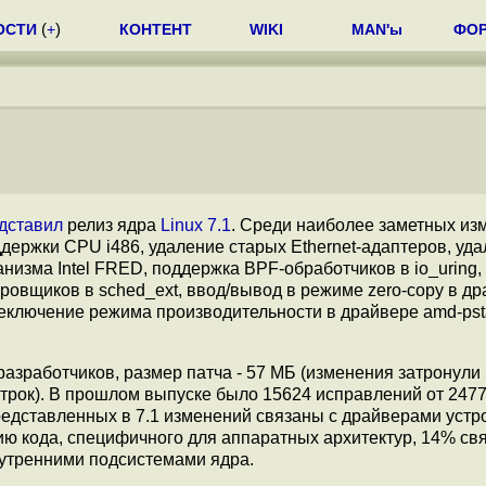
ОСТИ
(
+
)
КОНТЕНТ
WIKI
MAN'ы
ФО
дставил
релиз ядра
Linux 7.1
. Среди наиболее заметных из
держки CPU i486, удаление старых Ethernet-адаптеров, уд
низма Intel FRED, поддержка BPF-обработчиков в io_uring,
овщиков в sched_ext, ввод/вывод в режиме zero-copy в д
переключение режима производительности в драйвере amd-pst
азработчиков, размер патча - 57 МБ (изменения затронули
строк). В прошлом выпуске было 15624 исправлений от 247
редставленных в 7.1 изменений связаны с драйверами устр
 кода, специфичного для аппаратных архитектур, 14% свя
нутренними подсистемами ядра.