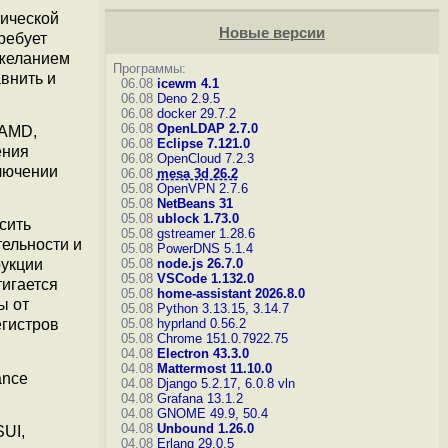
тической
Новые версии
ребует
 желанием
Программы:
внить и
06.08
icewm 4.1
06.08
Deno 2.9.5
06.08
docker 29.7.2
06.08
OpenLDAP 2.7.0
 AMD,
06.08
Eclipse 7.121.0
ения
06.08
OpenCloud 7.2.3
ключении
06.08
mesa 3d 26.2
05.08
OpenVPN 2.7.6
05.08
NetBeans 31
05.08
ublock 1.73.0
ысить
05.08
gstreamer 1.28.6
ельности и
05.08
PowerDNS 5.1.4
05.08
node.js 26.7.0
рукции
05.08
VSCode 1.132.0
тигается
05.08
home-assistant 2026.8.0
ы от
05.08
Python 3.13.15, 3.14.7
05.08
hyprland 0.56.2
егистров
05.08
Chrome 151.0.7922.75
04.08
Electron 43.3.0
04.08
Mattermost 11.10.0
ance
04.08
Django 5.2.17, 6.0.8
vln
04.08
Grafana 13.1.2
04.08
GNOME 49.9, 50.4
04.08
Unbound 1.26.0
SUI,
04.08
Erlang 29.0.5