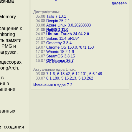
режима
далее>>
Дистрибутивы:
05.08
Tails 7.10.1
Memory
04.08
Deepin 25.2.1
03.08
Azure Linux 3.0.20260803
ращения к
01.08
NetBSD 11.0
24.07
Ubuntu Touch 24.04 2.0
itoring
23.07
Solaris 11.4 SRU94
сть памяти
21.07
Omarchy 3.8.4
е PMG и
19.07
Chrome OS 150.0.7871.150
17.07
Whonix 18.2.1.9
агрузки.
16.07
SteamOS 3.8.15
16.07
OPNsense 26.7
оцессорах
ongArch.
Актуальные ядра Linux:
03.08
7.1.6
,
6.18.42
,
6.12.101
,
6.6.148
 в
30.07
6.1.180
,
5.15.213
,
5.10.262
ия в
Изменения в ядре 7.2
ершение
ованных
я создания