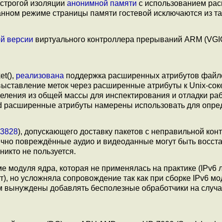
 строгой изоляции
анонимной памяти
с использованием ра
данном режиме страницы памяти гостевой исключаются из т
ой версии
виртуального контроллера прерываний ARM (VGI
et(),
реализована
поддержка расширенных атрибутов файлов
 выставление меток через расширенные атрибуты к Unix-сок
ыделения из общей массы для инспектирования и отладки ра
ld расширенные атрибуты намерены использовать для опре
3828
), допускающего доставку пакетов с неправильной кон
стично повреждённые аудио и видеоданные могут быть восс
никто не пользуется.
е модуля ядра, которая не применялась на практике (IPv6 
т), но усложняла сопровождение так как при сборке IPv6 м
 вынуждены добавлять бесполезные обработчики на случа