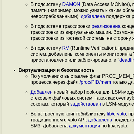
В подсистему
DAMON
(Data Access MONitor),
памяти (например, можно узнать к каким обла
невостребованными),
добавлена
поддержка р
В подсистеме трассировки
реализована
конце
трассировки из виртуальных машин. Возможн
трассировки из гостевой системы на сторону х
В подсистему
RV
(Runtime Verification), пр
систем, добавлены компоненты мониторинга 
приостановлено или заблокировано, и "
deadli
Виртуализация и безопасность
По умолчанию выставлен флаг PROC_MEM_F
процесса через файл
/proc/PID/mem
только дл
Добавлен
новый набор hook-ов для LSM-модул
стековых файловых систем, таких как overlay
сокетам, который
задействован
в LSM-модуле 
Во встроенную криптобиблиотеку
lib/crypto
, п
традиционном crypto API,
добавлена
поддерж
SM3. Добавлена
документация
по lib/crypto.