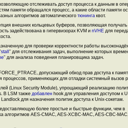
 позволяющую отслеживать доступ процесса к данным в оп
стям памяти обращался процесс, а какие области памяти о
азных алгоритмов автоматического
тюнинга
квот.
пция внешних кольцевых буферов, позволяющая получать
ость задействована в гипервизорах KVM и
nVHE
для перед
оста.
едназначенную для проверки корректности работы высоконад
"
stall
" для отслеживания задач, выполнение которых време
ne
" для анализа поведения планировщика задач.
ORCE_PTRACE, допускающий обход прав доступа к памя
я процессов, применяющих для отладки системный вызов pt
ей (Linux Security Module), упрощающий реализацию полит
fs. В LSM также
добавлен
hook для управления доступом к U
Landlock для назначения политик доступа к Unix-сокетам.
редоставляющую более простые и быстрые функции, чем в
ка алгоритмов AES-CMAC, AES-XCBC-MAC, AES-CBC-MAC