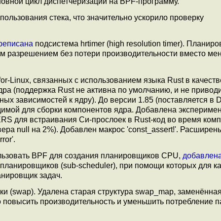
новной цикл диспетчеризации на BPF-программу.
пользования стека, что значительно ускорило проверку
реписана
подсистема hrtimer (high resolution timer). Планир
им разрешением без потери производительности вместо ме
or-Linux, связанных с использованием языка Rust в качеств
ра (поддержка Rust не активна по умолчанию, и не приводи
ых зависимостей к ядру). До версии 1.85 (поставляется в D
димой для сборки компонентов ядра. Добавлена экспериме
 для встраивания Си-прослоек в Rust-код во время ком
ра null на 2%). Добавлен макрос 'const_assert!'. Расширен
ror'.
льзовать BPF для создания планировщиков CPU,
добавлен
ланировщиков (sub-scheduler), при помощи которых для к
анировщик задач.
и (swap). Удалена старая структура swap_map, заменённая
о повысить производительность и уменьшить потребление п