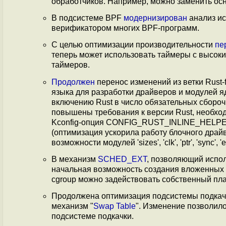
обработчиков. Например, можно заменить ос
В подсистеме BPF
модернизирован
анализ ис
верификатором многих BPF-программ.
С целью оптимизации производительности
пе
теперь может использовать таймеры с высок
таймеров.
Продолжен
перенос изменений из ветки Rust-f
языка для разработки драйверов и модулей яд
включению Rust в число обязательных сборочн
повышены требования к версии Rust, необхо
Kconfig-опция CONFIG_RUST_INLINE_HELPERS
(оптимизация ускорила работу блочного драйве
возможности модулей 'sizes', 'clk', 'ptr', 'sync', 'er
В механизм
SCHED_EXT
, позволяющий испо
начальная возможность создания вложенных п
cgroup можно задействовать собственный пл
Продолжена оптимизация подсистемы подкачк
механизм "
Swap Table
". Изменение позволил
подсистеме подкачки.