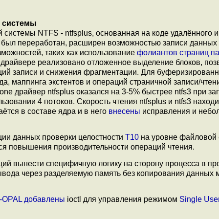
е системы
системы NTFS - ntfsplus, основанная на коде удалённого и
р был переработан, расширен возможностью записи данных
можностей, таких как использование
фолиантов страниц п
вом драйвере реализовано отложенное выделение блоков, по
ций записи и снижения фрагментации. Для буферизирован
да, маппинга экстентов и операций страничной записи/чтен
ozone драйвер ntfsplus оказался на 3-5% быстрее ntfs3 при за
зовании 4 потоков. Скорость чтения ntfsplus и ntfs3 наход
аётся в составе ядра и в него
внесены
исправления и небо
ции данных проверки целостности
T10
на уровне файловой 
ться повышения производительности операций чтения.
щий вынести специфичную логику на сторону процесса в пр
вода через разделяемую память без копирования данных 
-OPAL
добавлены
ioctl для управления режимом
Single Use