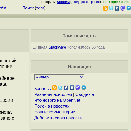
Профиль:
Аноним
(
вход
|
регистрация
)
неRU
opennet.me
РУМ
Поиск
(
теги
)
Памятные даты
17 июля
Slackware
исполнилось 33 года
менений:
аление
Навигация
райвере
ate,
Каналы:
Разделы новостей
|
Сводные
 13528
Что нового на OpenNet
7
Поиск в новостях
ойств,
Новые комментарии
зано с
Добавить свою новость