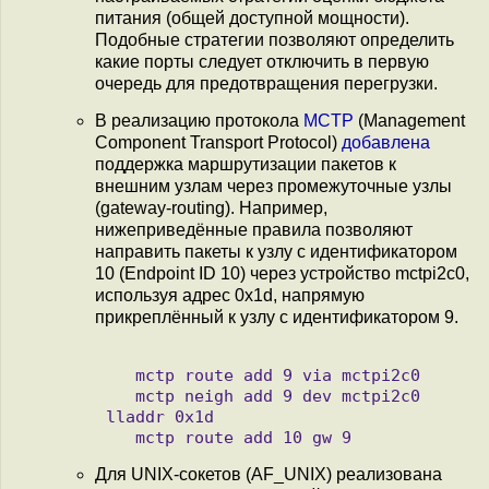
питания (общей доступной мощности).
Подобные стратегии позволяют определить
какие порты следует отключить в первую
очередь для предотвращения перегрузки.
В реализацию протокола
MCTP
(Management
Component Transport Protocol)
добавлена
поддержка маршрутизации пакетов к
внешним узлам через промежуточные узлы
(gateway-routing). Например,
нижеприведённые правила позволяют
направить пакеты к узлу с идентификатором
10 (Endpoint ID 10) через устройство mctpi2c0,
используя адрес 0x1d, напрямую
прикреплённый к узлу с идентификатором 9.
   mctp route add 9 via mctpi2c0

   mctp neigh add 9 dev mctpi2c0 
lladdr 0x1d

Для UNIX-сокетов (AF_UNIX) реализована