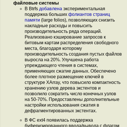
файловые системы
В Btrfs
добавлена
экспериментальная
поддержка больших
фолиантов страниц
памяти
(large folios), позволяющих снизить
накладные расходы и повысить
производительность ряда операций.
Реализовано кэширование запросов к
битовым картам распределения свободного
места, благодаря которому
производительность создания пустых файлов
выросла на 20%. Улучшена работа
упреждающего чтения в системах,
применяющих сжатие данных. Обеспечено
более плотное размещение ключей в
структуре XArray, что повысило компактность
хранению узлов дерева экстентов и
позволило сократить число конечных узлов
на 50-70%. Предоставлены дополнительные
настройки использования сжатия в
дефрагментированных экстентах.
В ФС ext4 появилась поддержка
буферизированного ввода/вывода с флагом