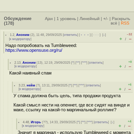
Обсуждение
Ajax
|
1 уровень
|
Линейный
|
+/-
|
Раскрыть
(178)
всё
|
RSS
–32
1.2
,
Аноним
(
2
), 11:48, 29/09/2025 [
ответить
] [
﹢﹢﹢
] [
· · ·
]
[
↓
]
+
–
[
к модератору
]
/
Надо попробовать на Tumbleweed:
https://www.opensuse.org/ru/
+8
2.13
,
Аноним
(
13
), 12:19, 29/09/2025 [
^
] [
^^
] [
^^^
] [
ответить
]
+
–
[
к модератору
]
/
Какой наивный спам
+6
3.23
,
нейм
(
?
), 13:11, 29/09/2025 [
^
] [
^^
] [
^^^
] [
ответить
]
+
–
[
к модератору
]
/
У спама должна быть цель, типа продажи продукта
Какой смысл нести на опеннет, где все сидят на винде и
маке, ссылку на какой-то маргинальный роллинг?
+4
4.48
,
Игорь
(
??
), 14:33, 29/09/2025 [
^
] [
^^
] [
^^^
] [
ответить
]
[
↓
]
+
–
[
к модератору
]
/
Значит я маргинал - использую Tumbleweed с момента