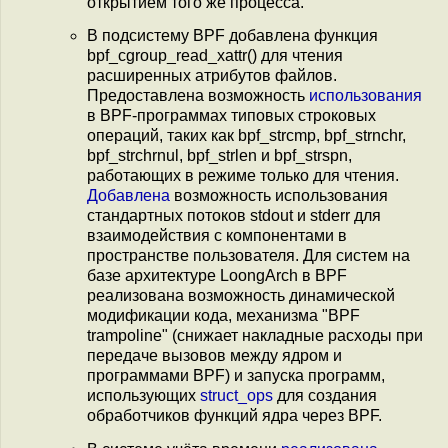
открытием того же процесса.
В подсистему BPF добавлена функция
bpf_cgroup_read_xattr() для чтения
расширенных атрибутов файлов.
Предоставлена возможность
использования
в BPF-программах типовых строковых
операций, таких как bpf_strcmp, bpf_strnchr,
bpf_strchrnul, bpf_strlen и bpf_strspn,
работающих в режиме только для чтения.
Добавлена
возможность использования
стандартных потоков stdout и stderr для
взаимодействия с компонентами в
пространстве пользователя. Для систем на
базе архитектуре LoongArch в BPF
реализована возможность динамической
модификации кода, механизма "BPF
trampoline" (снижает накладные расходы при
передаче вызовов между ядром и
программами BPF) и запуска программ,
использующих
struct_ops
для создания
обработчиков функций ядра через BPF.