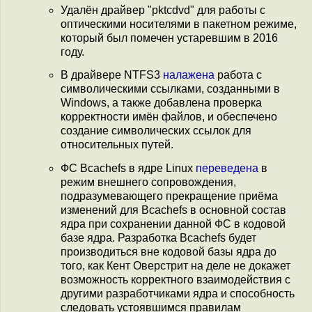
Удалён драйвер "pktcdvd" для работы с
оптическими носителями в пакетном режиме,
который был помечен устаревшим в 2016
году.
В драйвере NTFS3
налажена
работа с
символическими ссылками, созданными в
Windows, а также добавлена проверка
корректности имён файлов, и обеспечено
создание символических ссылок для
относительных путей.
ФС Bcachefs в ядре Linux
переведена
в
режим внешнего сопровождения,
подразумевающего прекращение приёма
изменений для Bcachefs в основной состав
ядра при сохранении данной ФС в кодовой
базе ядра. Разработка Bcachefs будет
производиться вне кодовой базы ядра до
того, как Кент Оверстрит на деле не докажет
возможность корректного взаимодействия с
другими разработчиками ядра и способность
следовать устоявшимся правилам