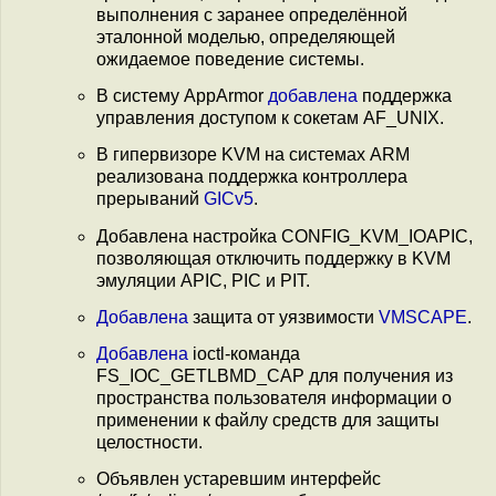
выполнения с заранее определённой
эталонной моделью, определяющей
ожидаемое поведение системы.
В систему AppArmor
добавлена
поддержка
управления доступом к сокетам AF_UNIX.
В гипервизоре KVM на системах ARM
реализована поддержка контроллера
прерываний
GICv5
.
Добавлена настройка CONFIG_KVM_IOAPIC,
позволяющая отключить поддержку в KVM
эмуляции APIC, PIC и PIT.
Добавлена
защита от уязвимости
VMSCAPE
.
Добавлена
ioctl-команда
FS_IOC_GETLBMD_CAP для получения из
пространства пользователя информации о
применении к файлу средств для защиты
целостности.
Объявлен устаревшим интерфейс