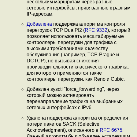
нескольким маршрутам через разные
сетевые интерфейсы, привязанные к разным
IP-адресам.
Добавлена
поддержка алгоритма контроля
перегрузок TCP DualPI2 (
RFC 9332
), который
позволяет использовать масштабируемые
контроллеры перегрузки для трафика с
высокими требованиями к качеству
обслуживания (например, TCP-Prague и
DCTCP), не вызывая снижения
производительности классического трафика,
для которого применяются такие
контроллеры перегрузки, как Reno и Cubic.
Добавлен sysctl "force_forwarding", через
который можно активировать
перенаправление трафика на выбранных
сетевых интерфейсах с IPv6.
Удалена поддержка алгоритма определения
потери пакетов SACK (Selective
Acknowledgment), описанного в
RFC 6675
.
Данный алгоритм был объявлен устаревшим