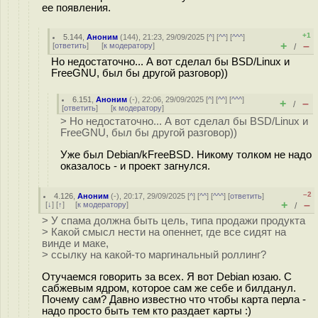
ее появления.
+1
5.144
,
Аноним
(
144
), 21:23, 29/09/2025 [
^
] [
^^
] [
^^^
]
+
–
[
ответить
]
[
к модератору
]
/
Но недостаточно... А вот сделал бы BSD/Linux и
FreeGNU, был бы другой разговор))
6.151
,
Аноним
(
-
), 22:06, 29/09/2025 [
^
] [
^^
] [
^^^
]
+
–
/
[
ответить
]
[
к модератору
]
> Но недостаточно... А вот сделал бы BSD/Linux и
FreeGNU, был бы другой разговор))
Уже был Debian/kFreeBSD. Никому толком не надо
оказалось - и проект загнулся.
–2
4.126
,
Аноним
(
-
), 20:17, 29/09/2025 [
^
] [
^^
] [
^^^
] [
ответить
]
+
–
[
↓
] [
↑
] [
к модератору
]
/
> У спама должна быть цель, типа продажи продукта
> Какой смысл нести на опеннет, где все сидят на
винде и маке,
> ссылку на какой-то маргинальный роллинг?
Отучаемся говорить за всех. Я вот Debian юзаю. С
сабжевым ядром, которое сам же себе и билданул.
Почему сам? Давно известно что чтобы карта перла -
надо просто быть тем кто раздает карты :)