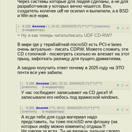
Через системы которые для людей сделаны, а не для
разработчиков у которых вечно чешется. Вон,
создатель колечек udf не осилил и выпилили, а в BSD
и Win всё норм.
4.128
,
Аноним
(
-
), 20:22, 29/09/2025 [
^
] [
^^
] [
^^^
] [
ответить
]
+
–
/
[
к модератору
]
> Ну и как теперь читать/писать UDF CD-RW?
В мире где у терабайтной microSD есть PCI-e lanes
очень актуально - писать CDRW. Можете сложить эти
CD стопочкой - посмотреть сколько их влезает на этот
прыщ, зафоткать разницу для пущего драматизма.
А заодно получить ответ почему в 2025 году на ЭТО
почти все уже забили.
5.186
,
Аноним
(
186
), 03:10, 30/09/2025 [
^
] [
^^
] [
^^^
]
+
–
/
[
ответить
]
[
к модератору
]
У нас госбюджет записывают на CD диск!! И
записывали его небось под вражеской windows.
5.202
,
Anonim
(
??
), 09:01, 30/09/2025 [
^
] [
^^
] [
^^^
]
+
–
/
[
ответить
]
[
к модератору
]
А есди тебе для суда материал надо
представить, ты тоже microSD или флэшку (на
которых инфу можно изменить) отдашь?!
Не говори за всех. Ты не видишь дальше своего