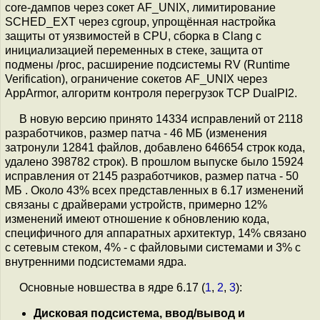
core-дампов через сокет AF_UNIX, лимитирование
SCHED_EXT через cgroup, упрощённая настройка
защиты от уязвимостей в CPU, сборка в Clang с
инициализацией переменных в стеке, защита от
подмены /proc, расширение подсистемы RV (Runtime
Verification), ограничение сокетов AF_UNIX через
AppArmor, алгоритм контроля перегрузок TCP DualPI2.
В новую версию принято 14334 исправлений от 2118
разработчиков, размер патча - 46 МБ (изменения
затронули 12841 файлов, добавлено 646654 строк кода,
удалено 398782 строк). В прошлом выпуске было 15924
исправления от 2145 разработчиков, размер патча - 50
МБ . Около 43% всех представленных в 6.17 изменений
связаны с драйверами устройств, примерно 12%
изменений имеют отношение к обновлению кода,
специфичного для аппаратных архитектур, 14% связано
с сетевым стеком, 4% - с файловыми системами и 3% c
внутренними подсистемами ядра.
Основные новшества в ядре 6.17 (
1
,
2
,
3
):
Дисковая подсистема, ввод/вывод и