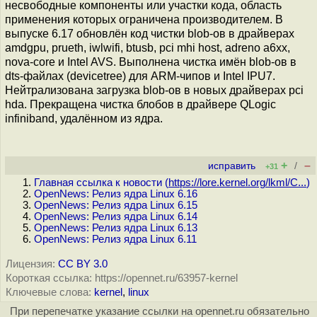
несвободные компоненты или участки кода, область
применения которых ограничена производителем. В
выпуске 6.17 обновлён код чистки blob-ов в драйверах
amdgpu, prueth, iwlwifi, btusb, pci mhi host, adreno a6xx,
nova-core и Intel AVS. Выполнена чистка имён blob-ов в
dts-файлах (devicetree) для ARM-чипов и Intel IPU7.
Нейтрализована загрузка blob-ов в новых драйверах pci
hda. Прекращена чистка блобов в драйвере QLogic
infiniband, удалённом из ядра.
+
–
исправить
/
+31
Главная ссылка к новости (
https://lore.kernel.org/lkml/C...
)
OpenNews: Релиз ядра Linux 6.16
OpenNews: Релиз ядра Linux 6.15
OpenNews: Релиз ядра Linux 6.14
OpenNews: Релиз ядра Linux 6.13
OpenNews: Релиз ядра Linux 6.11
Лицензия:
CC BY 3.0
Короткая ссылка: https://opennet.ru/63957-kernel
Ключевые слова:
kernel
,
linux
При перепечатке указание ссылки на opennet.ru обязательно