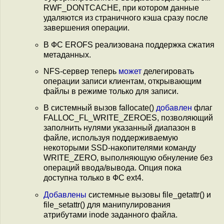
RWF_DONTCACHE, при котором данные
удаляются из страничного кэша сразу после
завершения операции.
В ФС EROFS реализована поддержка сжатия
метаданных.
NFS-сервер теперь
может
делегировать
операции записи клиентам, открывающим
файлы в режиме только для записи.
В системный вызов fallocate()
добавлен
флаг
FALLOC_FL_WRITE_ZEROES, позволяющий
заполнить нулями указанный диапазон в
файле, используя поддерживаемую
некоторыми SSD-накопителями команду
WRITE_ZERO, выполняющую обнуление без
операций ввода/вывода. Опция пока
доступна только в ФС ext4.
Добавлены
системные вызовы file_getattr() и
file_setattr() для манипулирования
атрибутами inode заданного файла.