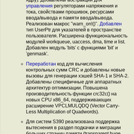
управления
регуляторами напряжения и
тока, свойствами прошивок, ресурсами
ввода/вывода и памяти ввода/вывода.
Реализован макрос "warn_on!()".
Добавлен
тип UserPtr для указателей в пространстве
пользователя. Расширена функциональность
модулей workqueue, uaccess, dma, time и list.
Добавлен модуль 'bits' с функциями 'bit' и
'genmask'.
Переработан
код для вычисления
контрольных сумм CRC и добавлены новые
вызовы для генерации хэшей SHA-1 и SHA-2.
Добавлены специфичные для аппаратных
архитектур оптимизации. Повышена
производительность функции crc32c() на
новых CPU x86_64, поддерживающих
расширение VPCLMULQDQ (Vector Carry-
Less Multiplication of Quadwords).
Для систем S390 реализована поддержка
вытеснения в раздел подкачки и миграции
больших страниц памяти (transparent huge