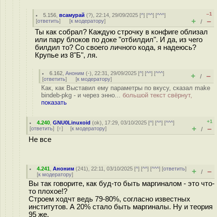
–1
5.156
,
всамурай
(
?
), 22:14, 29/09/2025 [
^
] [
^^
] [
^^^
]
+
–
[
ответить
]
[
к модератору
]
/
Ты как собрал? Каждую строчку в конфиге облизал
или пару блоков по доке "отбилдил". И да, из чего
билдил то? Со своего личного кода, я надеюсь?
Крупье из 8"Б", ля.
6.162
,
Аноним
(
-
), 22:31, 29/09/2025 [
^
] [
^^
] [
^^^
]
+
–
/
[
ответить
]
[
к модератору
]
Как, как Выставил ему параметры по вкусу, сказал make
bindeb-pkg - и через энно...
большой текст свёрнут,
показать
+1
4.240
,
GNU0Linuxoid
(
ok
), 17:29, 03/10/2025 [
^
] [
^^
] [
^^^
]
+
–
[
ответить
]
[
↑
] [
к модератору
]
/
Не все
4.241
,
Аноним
(
241
), 22:11, 03/10/2025 [
^
] [
^^
] [
^^^
] [
ответить
]
+
–
/
[
к модератору
]
Вы так говорите, как буд-то быть маргиналом - это что-
то плохое!?
Строем ходчт ведь 79-80%, согласно известных
институтов. А 20% стало быть маргиналы. Ну и теория
95 же.