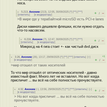
носа.
5.213
,
Аноним
(
213
), 12:05, 30/09/2025 [
^
] [
^^
] [
^^^
]
+
–
/
[
ответить
]
[
к модератору
]
>В мире где у терабайтной microSD есть PCI-e lanes
Диски намного дешевле флешки, если нужно отдать
что-то насовсем.
6.216
,
Анонон
(
?
), 12:47, 30/09/2025 [
^
] [
^^
] [
^^^
]
+
–
/
[
ответить
]
[
к модератору
]
Микросд на 4 гига стоит +- как чистый dvd диск
+1
3.26
,
Аноним
(
26
), 13:17, 29/09/2025 [
^
] [
^^
] [
^^^
] [
ответить
]
[
↑
]
+
–
[
к модератору
]
/
>мир отошел от таких носителей
То что мир отошёл от оптических носителей - давно
известный факт. Много лет не вставлял. Но вот когда
приспичит ... вы всё на себе полностью прочувствуете.
4.32
,
Аноним
(
-
), 13:56, 29/09/2025 [
^
] [
^^
] [
^^^
] [
ответить
]
[
↓
]
+
–
/
[
к модератору
]
> Но вот когда приспичит ... вы всё на себе полностью
прочувствуете.