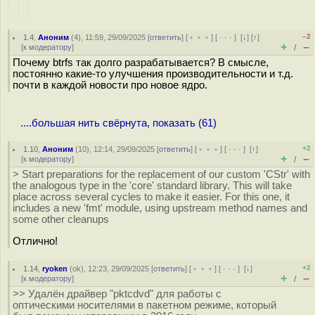
–2
1.4
,
Аноним
(
4
), 11:59, 29/09/2025 [
ответить
] [
﹢﹢﹢
] [
· · ·
]
[
↓
] [
↑
]
+
–
[
к модератору
]
/
Почему btrfs так долго разрабатывается? В смысле,
постоянно какие-то улучшения производительности и т.д.
почти в каждой новости про новое ядро.
....большая нить свёрнута, показать (61)
+2
1.10
,
Аноним
(
10
), 12:14, 29/09/2025 [
ответить
] [
﹢﹢﹢
] [
· · ·
]
[
↑
]
+
–
[
к модератору
]
/
> Start preparations for the replacement of our custom 'CStr' with
the analogous type in the 'core' standard library. This will take
place across several cycles to make it easier. For this one, it
includes a new 'fmt' module, using upstream method names and
some other cleanups
Отлично!
+2
1.14
,
ryoken
(
ok
), 12:23, 29/09/2025 [
ответить
] [
﹢﹢﹢
] [
· · ·
]
[
↓
]
+
–
[
к модератору
]
/
>> Удалён драйвер "pktcdvd" для работы с
оптическими носителями в пакетном режиме, который