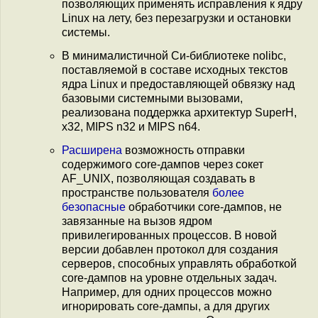
позволяющих применять исправления к ядру
Linux на лету, без перезагрузки и остановки
системы.
В минималистичной Си-библиотеке nolibc,
поставляемой в составе исходных текстов
ядра Linux и предоставляющей обвязку над
базовыми системными вызовами,
реализована поддержка архитектур SuperH,
x32, MIPS n32 и MIPS n64.
Расширена
возможность отправки
содержимого core-дампов через сокет
AF_UNIX, позволяющая создавать в
пространстве пользователя
более
безопасные
обработчики core-дампов, не
завязанные на вызов ядром
привилегированных процессов. В новой
версии добавлен протокол для создания
серверов, способных управлять обработкой
core-дампов на уровне отдельных задач.
Например, для одних процессов можно
игнорировать core-дампы, а для других