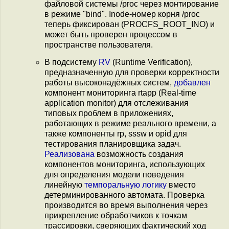
файловой системы /proc через монтирование
в режиме "bind". Inode-номер корня /proc
теперь фиксирован (PROCFS_ROOT_INO) и
может быть проверен процессом в
пространстве пользователя.
В подсистему
RV
(Runtime Verification),
предназначенную для проверки корректности
работы высоконадёжных систем,
добавлен
компонент мониторинга rtapp (Real-time
application monitor) для отслеживания
типовых проблем в приложениях,
работающих в режиме реального времени, а
также компоненты rp, sssw и opid для
тестирования планировщика задач.
Реализована
возможность создания
компонентов мониторинга, использующих
для определения модели поведения
линейную
темпоральную логику
вместо
детерминированного автомата. Проверка
производится во время выполнения через
прикрепление обработчиков к точкам
трассировки, сверяющих фактический ход