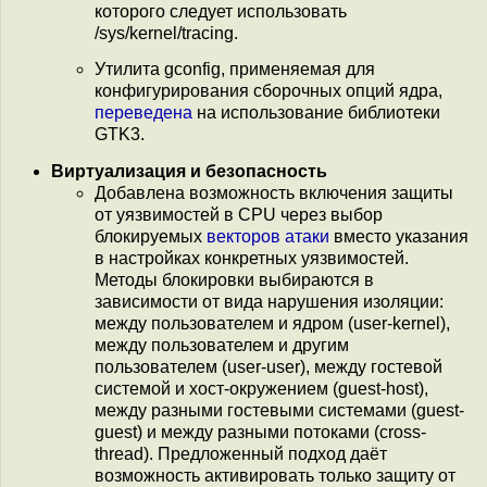
которого следует использовать
/sys/kernel/tracing.
Утилита gconfig, применяемая для
конфигурирования сборочных опций ядра,
переведена
на использование библиотеки
GTK3.
Виртуализация и безопасность
Добавлена возможность включения защиты
от уязвимостей в CPU через выбор
блокируемых
векторов атаки
вместо указания
в настройках конкретных уязвимостей.
Методы блокировки выбираются в
зависимости от вида нарушения изоляции:
между пользователем и ядром (user-kernel),
между пользователем и другим
пользователем (user-user), между гостевой
системой и хост-окружением (guest-host),
между разными гостевыми системами (guest-
guest) и между разными потоками (cross-
thread). Предложенный подход даёт
возможность активировать только защиту от