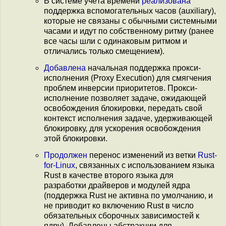
В системе учёта времени
реализована
поддержка вспомогательных часов (auxiliary),
которые не связаны с обычными системными
часами и идут по собственному ритму (ранее
все часы шли с одинаковым ритмом и
отличались только смещением).
Добавлена
начальная поддержка прокси-
исполнения (Proxy Execution) для смягчения
проблем инверсии приоритетов. Прокси-
исполнение позволяет задаче, ожидающей
освобождения блокировки, передать свой
контекст исполнения задаче, удерживающей
блокировку, для ускорения освобождения
этой блокировки.
Продолжен
перенос изменений из ветки
Rust-
for-Linux
, связанных с использованием языка
Rust в качестве второго языка для
разработки драйверов и модулей ядра
(поддержка Rust не активна по умолчанию, и
не приводит ко включению Rust в число
обязательных сборочных зависимостей к
ядру). Добавлены абстракции для