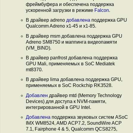
фреймбуфера и обеспечена поддержка
ускоренной загрузки в режиме
Falcon
.
В драйвер adreno
добавлена
поддержка GPU
Qualcomm Adreno x1-45 и x1-85.
В драйвер msm добавлена поддержка GPU
Adreno SM8750 и маппинга видеопамяти
(VM_BIND).
В драйвер panfrost добавлена поддержка
GPU Mali, применяемых в SoC Mediatek
mt8370.
В драйвер lima добавлена поддержка GPU,
применяемых в SoC Rockchip RK3528.
Добавлен
драйвер mtd (Memory Technology
Devices) для доступа к NVM-памяти,
интегрированной в GPU Intel.
Добавлена
поддержка звуковых систем ASoC
IMX WM8524, AMD ACP7.2, SoundWire ACP
7.1, Fairphone 4 & 5, Qualcomm QCS8275,