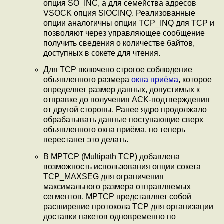
опция SO_INC, а для семейства адресов
VSOCK опция SIOCINQ. Реализованные
опции аналогичны опции TCP_INQ для TCP и
позволяют через управляющее сообщение
получить сведения о количестве байтов,
доступных в сокете для чтения.
Для TCP включено строгое соблюдение
объявленного размера
окна приёма
, которое
определяет размер данных, допустимых к
отправке до получения ACK-подтверждения
от другой стороны. Ранее ядро продолжало
обрабатывать данные поступающие сверх
объявленного окна приёма, но теперь
перестанет это делать.
В MPTCP (Multipath TCP) добавлена
возможность использования опции сокета
TCP_MAXSEG для ограничения
максимального размера отправляемых
сегментов. MPTCP представляет собой
расширение протокола TCP для организации
доставки пакетов одновременно по