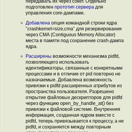
передавать их через сокет. Отдельно
подготовлен
прототип сервера
для
управления core-дампами.
Добавлена
опция командной строки ядра
"crashkernel=size,cma" для резервирования
через CMA (Contiguous Memory Allocator)
места в памяти под сохранение crash-дампа
ядра.
Расширены
возможности механизма pidfd,
позволяющего использовать
идентификаторы, связанные с конкретными
процессами и в отличие от pid повторно не
назначаемые. Добавлена возможность
привязки к pidfd расширенных атрибутов из
пространства пользователя. Разрешено
открытие файловых дескрипторов для pidfd
через функцию open_by_handle_at() без
привязки к файловой системе. Внутренняя
информация, созданная ядром вместе с
pidfd, теперь привязывается к процессу, а не
pidfd, и сохраняется между повторным