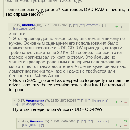
был помечен устаревшим в 2016 году.
Пошто зверюшку удавили? Как теперь DVD-RAM-ы писать, я
вас спрашиваю???
2.15
,
Аноним
(
10
), 12:27, 29/09/2025 [
^
] [
^^
] [
^^^
] [
ответить
]
[
↓
]
+
–
/
[
к модератору
]
> пошто
> Этот драйвер давно изжил себя, он сломан и никому не
нужен. Основным сценарием его использования было
прямое монтирование с UDF CD-RW приводов, которым
требовались пакеты по 32 КБ. Он собирал записи в этот
размер и записывал их кратно этому. Это больше не
является распространенным сценарием использования,
мир отошел от таких носителей. Что еще хуже, он активно
ломает настройки там, где он даже не требуется или
бесполезен. ©Jens Axboe
> Now in 2025, _no one has stepped up to properly maintain the
driver_ and thus the expectation now is that it will be removed
for good.
3.17
,
Анонимчик
(
?
), 12:50, 29/09/2025 [
^
] [
^^
] [
^^^
] [
ответить
]
+
–
/
[
↓
] [
к модератору
]
Ну и как теперь читать/писать UDF CD-RW?
+1
4.27
,
Аноним
(
62
), 13:20, 29/09/2025 [
^
] [
^^
] [
^^^
] [
ответить
]
+
–
[
к модератору
]
/