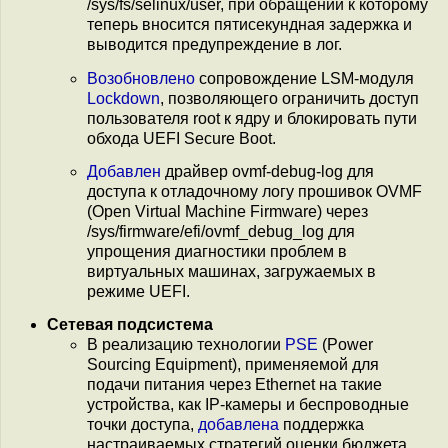
/sys/fs/selinux/user, при обращении к которому
теперь вносится пятисекундная задержка и
выводится предупреждение в лог.
Возобновлено
сопровождение LSM-модуля
Lockdown
, позволяющего ограничить доступ
пользователя root к ядру и блокировать пути
обхода UEFI Secure Boot.
Добавлен
драйвер ovmf-debug-log для
доступа к отладочному логу прошивок OVMF
(Open Virtual Machine Firmware) через
/sys/firmware/efi/ovmf_debug_log для
упрощения диагностики проблем в
виртуальных машинах, загружаемых в
режиме UEFI.
Сетевая подсистема
В реализацию технологии
PSE
(Power
Sourcing Equipment), применяемой для
подачи питания через Ethernet на такие
устройства, как IP-камеры и беспроводные
точки доступа,
добавлена
поддержка
настраиваемых стратегий оценки бюджета