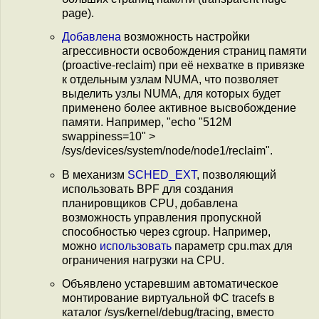
page).
Добавлена
возможность настройки
агрессивности освобождения страниц памяти
(proactive-reclaim) при её нехватке в привязке
к отдельным узлам NUMA, что позволяет
выделить узлы NUMA, для которых будет
применено более активное высвобождение
памяти. Например, "echo "512M
swappiness=10" >
/sys/devices/system/node/node1/reclaim".
В механизм
SCHED_EXT
, позволяющий
использовать BPF для создания
планировщиков CPU, добавлена
возможность управления пропускной
способностью через cgroup. Например,
можно
использовать
параметр cpu.max для
ограничения нагрузки на CPU.
Объявлено устаревшим автоматическое
монтирование виртуальной ФС tracefs в
каталог /sys/kernel/debug/tracing, вместо