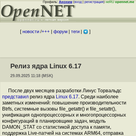
Профиль:
Аноним
(
вход
|
регистрация
)
неRU
opennet.me
[
новости
/
+++
|
форум
|
теги
|
]
Релиз ядра Linux 6.17
29.09.2025 11:18 (MSK)
После двух месяцев разработки Линус Торвальдс
представил
релиз ядра
Linux 6.17
. Среди наиболее
заметных изменений: повышение производительности
Btrfs, системные вызовы file_getattr() и file_setattr(),
унификация однопроцессорных и многопроцессорных
конфигураций в планировщике задач, модуль
DAMON_STAT со статистикой доступа к памяти,
поддержка Live-патчей на системах ARM64, отправка