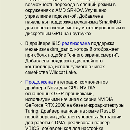
возможность перехода в спящий режим в
окружениях с AMD SR-IOV. Улучшено
управление подсветкой. Добавлена
начальная поддержка механизма SmartMUX
для переключения между интегрированным и
дискретным GPU на ноутбуках.
В драйвере i915
реализована
поддержка
механизма drm_panic, который отображает
при сбоях подобие "синего экрана смерти".
Добавлена поддержка дисплейного
контроллера, используемого в чипах
семейства Wildcat Lake.
Продолжена
интеграция компонентов
драйвера Nova для GPU NVIDIA,
оснащённых GSP-прошивками,
используемыми начиная с серии NVIDIA
GeForce RTX 2000 на базе микроархитектуры
Turing. Драйвер написан на языке Rust. В
новой версии добавлен уровень абстракции
для работы с DMA, реализован парсер
VBIOS, добавлен код для настройки