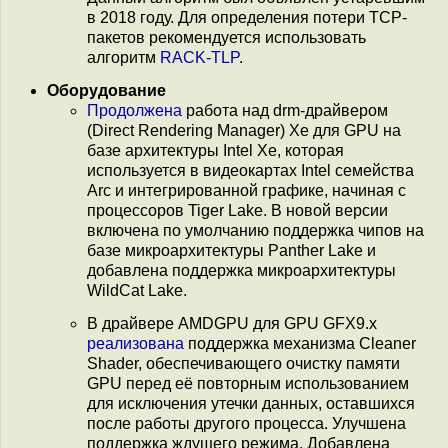
в 2018 году. Для определения потери TCP-
пакетов рекомендуется использовать
алгоритм
RACK-TLP
.
Оборудование
Продолжена
работа над drm-драйвером
(Direct Rendering Manager) Xe для GPU на
базе архитектуры Intel Xe, которая
используется в видеокартах Intel семейства
Arc и интегрированной графике, начиная с
процессоров Tiger Lake. В новой версии
включена по умолчанию поддержка чипов на
базе микроархитектуры Panther Lake и
добавлена поддержка микроархитектуры
WildCat Lake.
В драйвере AMDGPU для GPU GFX9.x
реализована
поддержка механизма Cleaner
Shader, обеспечивающего очистку памяти
GPU перед её повторным использованием
для исключения утечки данных, оставшихся
после работы другого процесса. Улучшена
поддержка ждущего режима. Добавлена