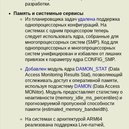
разработки.
Память и системные сервисы
Из планировщика задач
удалена
поддержка
однопроцессорных конфигураций. На
системах с одним процессором теперь
следует использовать ядра, собранные для
многопроцессорных систем (SMP). Код для
однопроцессорных и многопроцессорных
систем унифицирован и избавлен от лишних
привязок к параметру ядра CONFIG_SMP.
Добавлен
модуль ядра
DAMON_STAT
(Data
Access Monitoring Results Stat), позволяющий
отслеживать доступ к оперативной памяти,
используя подсистему
DAMON
(Data Access
MONitor). Модуль предоставляет статистику о
неактивности (memory_idle_ms_percentiles) и
прогнозируемой пропускной способности
памяти (estimated_memory_bandwidth).
На системах с архитектурой ARM64
реализована поддержка Live-патчей,