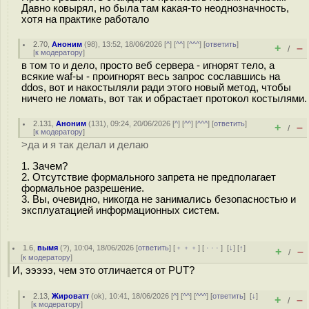
Давно ковырял, но была там какая-то неоднозначность,
хотя на практике работало
2.70
,
Аноним
(
98
), 13:52, 18/06/2026 [
^
] [
^^
] [
^^^
] [
ответить
]
+
–
/
[
к модератору
]
в том то и дело, просто веб сервера - игнорят тело, а
всякие waf-ы - проигнорят весь запрос сославшись на
ddos, вот и накостыляли ради этого новый метод, чтобы
ничего не ломать, вот так и обрастает протокол костылями.
2.131
,
Аноним
(
131
), 09:24, 20/06/2026 [
^
] [
^^
] [
^^^
] [
ответить
]
+
–
/
[
к модератору
]
>да и я так делал и делаю
1. Зачем?
2. Отсутствие формального запрета не предполагает
формальное разрешение.
3. Вы, очевидно, никогда не занимались безопасностью и
эксплуатацией информационных систем.
1.6
,
вымя
(
?
), 10:04, 18/06/2026 [
ответить
] [
﹢﹢﹢
] [
· · ·
]
[
↓
] [
↑
]
+
–
/
[
к модератору
]
И, эээээ, чем это отличается от PUT?
2.13
,
Жироватт
(
ok
), 10:41, 18/06/2026 [
^
] [
^^
] [
^^^
] [
ответить
]
[
↓
]
+
–
/
[
к модератору
]