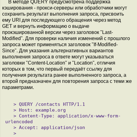
В методе QUERY предусмотрена поддержка
кэширования - прокси-серверы или обработчики могут
сохранить результат выполнения запроса, присвоить
ему URI для последующего обращения через метод
GET и вернуть информацию о выдаче
прокэшированной версии через заголовок "Last-
Modified". Для проверки наличия изменений с прошлого
запроса может применяться заголовок "If-Modified-
Since". Для указания альтернативных вариантов
выполнения запроса в ответе могут указываться
заголовки "Content-Location" и "Location", отличия
которых в том, что первый передаёт ссылку для
получения результата ранее выполненного запроса, а
второй предназначен для повторения запроса с теми же
параметрами.
   > QUERY /contacts HTTP/1.1

   > Host: example.org

   > Content-Type: application/x-www-form-
urlencoded

   > Accept: application/json

   > 