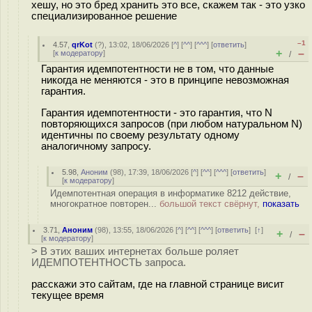
хешу, но это бред хранить это все, скажем так - это узко
специализированное решение
–1
4.57
,
qrKot
(
?
), 13:02, 18/06/2026 [
^
] [
^^
] [
^^^
] [
ответить
]
+
–
[
к модератору
]
/
Гарантия идемпотентности не в том, что данные
никогда не меняются - это в принципе невозможная
гарантия.
Гарантия идемпотентности - это гарантия, что N
повторяющихся запросов (при любом натуральном N)
идентичны по своему результату одному
аналогичному запросу.
5.98
,
Аноним
(
98
), 17:39, 18/06/2026 [
^
] [
^^
] [
^^^
] [
ответить
]
+
–
/
[
к модератору
]
Идемпотентная операция в информатике 8212 действие,
многократное повторен...
большой текст свёрнут,
показать
3.71
,
Аноним
(
98
), 13:55, 18/06/2026 [
^
] [
^^
] [
^^^
] [
ответить
]
[
↑
]
+
–
/
[
к модератору
]
> В этих ваших интернетах больше роляет
ИДЕМПОТЕНТНОСТЬ запроса.
расскажи это сайтам, где на главной странице висит
текущее время