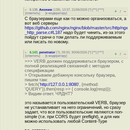
6.138
,
Аноним
(
138
), 13:37, 21/06/2026 [
^
] [
^^
] [
^^^
]
+
–
/
[
ответить
]
[
к модератору
]
С браузерами еще как-то можно организоваться, а
вот веб серверы
https://github.com/nginx/nginx/blob/master/src/http/ngx
_http_parse.c#L187
надо будет чинить, из-за этого
пойдут срачи о том делать ли поддерживаемым
или писать по новому.
6.143
,
penetrator
(
?
), 09:50, 30/06/2026 [
^
] [
^^
] [
^^^
]
+
–
/
[
ответить
]
[
к модератору
]
>>> VERB должен поддерживаться браузером, с
полной реализацией связанной с методом
спецификации
> Открываем дебажную консольку браузера,
пишем там:
> fetch('
http://127.0.0.1:8080
', {method:
'QUERY'}).then(resp => { console.log(resp)});
> Видим ответ. ЧЯДНТ?
это называется пользовательский VERB, браузер
не устанавливает на него ограничений, но сразу
задает, что все пользовательские являются non-
simple (т.е. при CORS будет preflight), и для них
можно использовать любой Content-Type