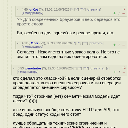
–2
4.60
,
qrKot
(
?
), 13:06, 18/06/2026 [
^
] [
^^
] [
^^^
] [
ответить
]
+
–
[
к модератору
]
/
>> Для современных браузеров и веб. серверов это
просто слова
Бгг, особенно для ingress'ов и реверс-прокси, ага.
4.115
,
Олег
(
??
), 08:33, 19/06/2026 [
^
] [
^^
] [
^^^
] [
ответить
]
+
–
/
[
к модератору
]
Согласен. Некомпетентных ураков полно. Но это не
значит, что нам надо на них ориентироваться.
–2
3.53
,
penetrator
(
?
), 12:36, 18/06/2026 [
^
] [
^^
] [
^^^
] [
ответить
]
[
↑
]
+
–
[
к модератору
]
/
кто сделал это классикой? а если сценарий отработки
предполагает вызов внешнего сервиса и тип операции
определяется внешним сервисом?
тогда что? стройная (нет) семантическая модель идет
лесом? ))))))
я не использую вообще семантику HTTP для API, это
бред, одни статус коды чего стоят
лучше обращать на технические ограничения и
особенности использования VERBS а не вот это вот