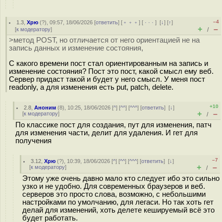
–4
1.3
,
Хрю
(
?
), 09:57, 18/06/2026 [
ответить
] [
﹢﹢﹢
] [
· · ·
]
[
↓
] [
↑
]
+
–
[
к модератору
]
/
>метод POST, но отличается от него ориентацией не на
запись данных и изменение состояния,
С какого времени пост стал ориентированным на запись и
изменение состояния? Пост это пост, какой смысл ему веб.
Сервер придаст такой и будет у него смысл. У меня пост
readonly, а для изменения есть put, patch, delete.
+10
2.8
,
Аноним
(
8
), 10:25, 18/06/2026 [
^
] [
^^
] [
^^^
] [
ответить
]
[
↓
]
+
–
[
к модератору
]
/
По классике пост для создания, пут для изменения, патч
для изменения части, делит для удаления. И гет для
получения
–7
3.12
,
Хрю
(
?
), 10:39, 18/06/2026 [
^
] [
^^
] [
^^^
] [
ответить
]
[
↓
]
+
–
[
к модератору
]
/
Этому уже очень давно мало кто следует ибо это сильно
узко и не удобно. Для современных браузеров и веб.
серверов это просто слова, возможно, с небольшими
настройками по умолчанию, для легаси. Но так хоть гет
делай для изменений, хоть делете кешируемый всё это
будет работать.