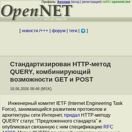
Профиль:
Аноним
(
вход
|
регистрация
)
неRU
opennet.me
[
новости
/
+++
|
форум
|
теги
|
]
Стандартизирован HTTP-метод
QUERY, комбинирующий
возможности GET и POST
18.06.2026 08:48 (MSK)
Инженерный комитет IETF (Internet Engineering Task
Force), занимающийся развитием протоколов и
архитектуры сети Интернет,
придал
HTTP-методу
QUERY статус "Предложенного стандарта" и
опубликовал связанную с ним спецификацию
RFC