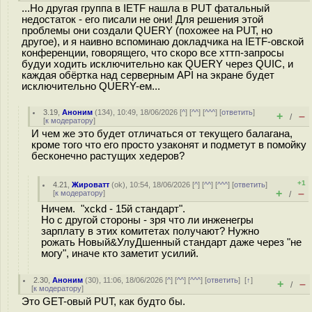
...Но другая группа в IETF нашла в PUT фатальный
недостаток - его писали не они! Для решения этой
проблемы они создали QUERY (похожее на PUT, но
другое), и я наивно вспоминаю докладчика на IETF-овской
конференции, говорящего, что скоро все хттп-запросы
будуи ходить исключительно как QUERY через QUIC, и
каждая обёртка над серверным API на экране будет
исключительно QUERY-ем...
3.19
,
Аноним
(
134
), 10:49, 18/06/2026 [
^
] [
^^
] [
^^^
] [
ответить
]
+
–
/
[
к модератору
]
И чем же это будет отличаться от текущего балагана,
кроме того что его просто узаконят и подметут в помойку
бесконечно растущих хедеров?
+1
4.21
,
Жироватт
(
ok
), 10:54, 18/06/2026 [
^
] [
^^
] [
^^^
] [
ответить
]
+
–
[
к модератору
]
/
Ничем. "xckd - 15й стандарт".
Но с другой стороны - зря что ли инженегры
зарплату в этих комитетах получают? Нужно
рожать Новый&УлуДшенный стандарт даже через "не
могу", иначе кто заметит усилий.
2.30
,
Аноним
(
30
), 11:06, 18/06/2026 [
^
] [
^^
] [
^^^
] [
ответить
]
[
↑
]
+
–
/
[
к модератору
]
Это GET-овый PUT, как будто бы.