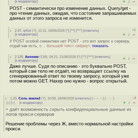
+
–
[
к модератору
]
/
POST - семантически про изменение данных. Query/get -
про чтение данных, ожидая, что состояние запрашиваемых
данных от этого запроса не изменится.
+2
2.47
,
qrKot
(
?
), 12:11, 18/06/2026 [
^
] [
^^
] [
^^^
] [
ответить
]
+
–
[
к модератору
]
/
У POST особой семантики нет POST - это вот запрос к серверу,
отдай как есть, с...
большой текст свёрнут,
показать
2.135
,
Аноним
(
134
), 04:21, 21/06/2026 [
^
] [
^^
] [
^^^
] [
ответить
]
+
–
/
[
к модератору
]
Даже лучше. Судя по описанию - это буквально POST,
который сам тело не отдаёт, но возвращает ссылку на
сгенерированный ответ по твоему запросу, который уже
потом можно GET. Нахер оно нужно - вопрос открытый.
–2
1.23
,
Соль земли2
(
?
), 10:58, 18/06/2026 [
ответить
] [
﹢﹢﹢
] [
· · ·
]
+
–
[
↓
] [
↑
] [
к модератору
]
/
> даёт возможность скрыть конфиденциальные данные из
логов прокси-серверов
Решение проблемы через Ж, вместо нормальной настройки
прокси.