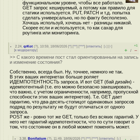
функциональном уровне, чтобы все работало.
GET запрос кешируемый, а потому как правило для
статики используется. PUT, PATCH и т.д. попытка
сделать универсально, но по факту бесполезно.
Хочкшь используй, хочешь нет - разницы никакой.
Скорее если и используется, то как сахар для
роутинга или мониторинга.
+1
2.24
,
qrKot
(
?
), 10:59, 18/06/2026 [
^
] [
^^
] [
^^^
] [
ответить
]
[
↓
] [
↑
]
+
–
[
к модератору
]
/
>> С какого времени пост стал ориентированным на запись
и изменение состояния?
Собственно, всегда был. Ну, точнее, немного не так.
В этих ваших интернетах больше роляет
ИДЕМПОТЕНТНОСТЬ запроса. И вот GET (бай дизайн) -
идемпотентный (т.е. его можно безопасно закешировать,
что важно, с учетом ограниченности, например, пропускной
способности этих ваших интернетов). Т.е. GET дает
гарантию, что два-десять-стопицот одинаковых запросов
подряд по результату не будут отличаться от одного
запроса.
POST же - ровно тот же GET, только без всяких гарантий. У
него нет гарантий идемпотентности, что по сути говорит о
том, что состояние он в любой момент поменять может.
3.38
,
Bonifatium
(
?
), 11:49, 18/06/2026 [
^
] [
^^
] [
^^^
] [
ответить
]
[
↓
]