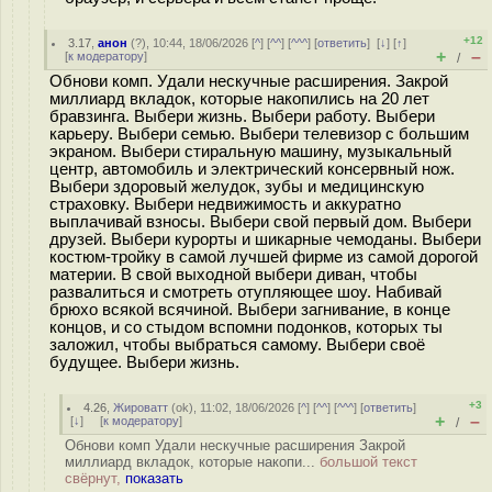
+12
3.17
,
анон
(
?
), 10:44, 18/06/2026 [
^
] [
^^
] [
^^^
] [
ответить
]
[
↓
] [
↑
]
+
–
[
к модератору
]
/
Обнови комп. Удали нескучные расширения. Закрой
миллиард вкладок, которые накопились на 20 лет
бравзинга. Выбери жизнь. Выбери работу. Выбери
карьеру. Выбери семью. Выбери телевизор с большим
экраном. Выбери стиральную машину, музыкальный
центр, автомобиль и электрический консервный нож.
Выбери здоровый желудок, зубы и медицинскую
страховку. Выбери недвижимость и аккуратно
выплачивай взносы. Выбери свой первый дом. Выбери
друзей. Выбери курорты и шикарные чемоданы. Выбери
костюм-тройку в самой лучшей фирме из самой дорогой
материи. В свой выходной выбери диван, чтобы
развалиться и смотреть отупляющее шоу. Набивай
брюхо всякой всячиной. Выбери загнивание, в конце
концов, и со стыдом вспомни подонков, которых ты
заложил, чтобы выбраться самому. Выбери своё
будущее. Выбери жизнь.
+3
4.26
,
Жироватт
(
ok
), 11:02, 18/06/2026 [
^
] [
^^
] [
^^^
] [
ответить
]
+
–
[
↓
] [
к модератору
]
/
Обнови комп Удали нескучные расширения Закрой
миллиард вкладок, которые накопи...
большой текст
свёрнут,
показать