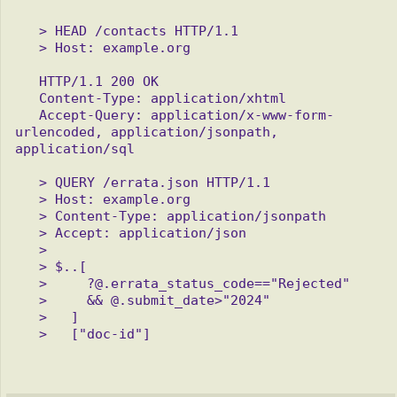
   > HEAD /contacts HTTP/1.1

   > Host: example.org

   HTTP/1.1 200 OK

   Content-Type: application/xhtml

   Accept-Query: application/x-www-form-
urlencoded, application/jsonpath, 
application/sql

   > QUERY /errata.json HTTP/1.1

   > Host: example.org

   > Content-Type: application/jsonpath

   > Accept: application/json

   >

   > $..[

   >     ?@.errata_status_code=="Rejected"

   >     && @.submit_date>"2024"

   >   ]
