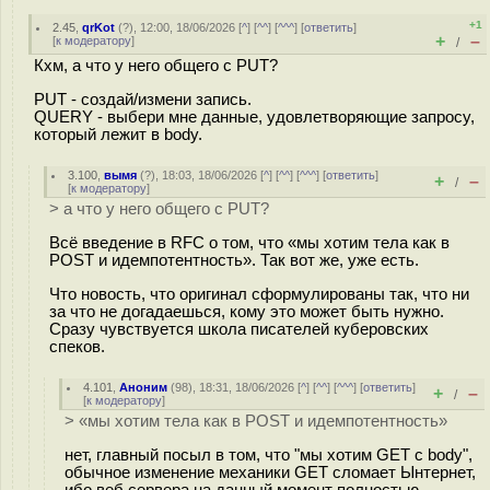
+1
2.45
,
qrKot
(
?
), 12:00, 18/06/2026 [
^
] [
^^
] [
^^^
] [
ответить
]
+
–
[
к модератору
]
/
Кхм, а что у него общего с PUT?
PUT - создай/измени запись.
QUERY - выбери мне данные, удовлетворяющие запросу,
который лежит в body.
3.100
,
вымя
(
?
), 18:03, 18/06/2026 [
^
] [
^^
] [
^^^
] [
ответить
]
+
–
/
[
к модератору
]
> а что у него общего с PUT?
Всё введение в RFC о том, что «мы хотим тела как в
POST и идемпотентность». Так вот же, уже есть.
Что новость, что оригинал сформулированы так, что ни
за что не догадаешься, кому это может быть нужно.
Сразу чувствуется школа писателей куберовских
спеков.
4.101
,
Аноним
(
98
), 18:31, 18/06/2026 [
^
] [
^^
] [
^^^
] [
ответить
]
+
–
/
[
к модератору
]
> «мы хотим тела как в POST и идемпотентность»
нет, главный посыл в том, что "мы хотим GET с body",
обычное изменение механики GET сломает Ынтернет,
ибо веб сервера на данный момент полностью