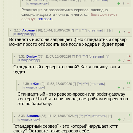
+
–
[
к модератору
]
/
Реализация от разработчика сервиса, очевидно
Спецификации эти - они для чего, с...
большой текст
свёрнут,
показать
2.16
,
Аноним
(
16
), 10:44, 18/06/2026 [
^
] [
^^
] [
^^^
] [
ответить
]
[
↓
] [
↑
]
+
–
/
[
к модератору
]
Вставлять никто не запрещает :) Но стандартный сервер
может просто отбросить всё после хэдера и будет прав.
–1
3.31
,
Dmitry
(
??
), 11:07, 18/06/2026 [
^
] [
^^
] [
^^^
] [
ответить
]
[
↓
]
+
–
[
к модератору
]
/
Стандартный сервер это какой? Как я напишу, так и
будет
+1
4.39
,
qrKot
(
?
), 11:52, 18/06/2026 [
^
] [
^^
] [
^^^
] [
ответить
]
+
–
[
к модератору
]
/
Стандартный - это реверс-прокси или boder-gateway
хостера. Что бы ты ни писал, настройкам ингресса на
это по барабану.
+1
3.33
,
Аноним
(
33
), 11:12, 18/06/2026 [
^
] [
^^
] [
^^^
] [
ответить
]
[
↑
]
+
–
[
к модератору
]
/
"стандартный сервер" - это который нарушает хттп
спеку? Оставьте такие сервера себе.