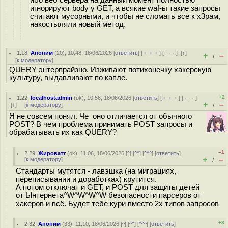
игнорируют body у GET, а всякие waf-ы такие запросы
считают мусорными, и чтобы не сломать все к х3рам,
накостыляли новый метод.
1.18
,
Аноним
(
20
), 10:48, 18/06/2026 [
ответить
] [
﹢﹢﹢
] [
· · ·
]
[
↑
]
+
–
/
[
к модератору
]
QUERY энтерпрайзно. Изживают потихонечку хакерскую
культуру, выдавливают по капле.
+2
1.22
,
localhostadmin
(
ok
), 10:56, 18/06/2026 [
ответить
] [
﹢﹢﹢
] [
· · ·
]
+
–
[
↓
] [
к модератору
]
/
Я не совсем понял. Че оно отличается от обычного
POST? В чем проблема принимать POST запросы и
обрабатывать их как QUERY?
–1
2.29
,
Жироватт
(
ok
), 11:06, 18/06/2026 [
^
] [
^^
] [
^^^
] [
ответить
]
+
–
[
к модератору
]
/
Стандарты мутятся - лавэшка (на миграциях,
переписывании и доработках) крутится.
А потом отключат и GET, и POST для защиты детей
от Ынтернета^W^W^W^W безопасности парсеров от
хакеров и всё. Будет тебе кури вместо 2х типов запросов
+3
2.32
,
Аноним
(
33
), 11:10, 18/06/2026 [
^
] [
^^
] [
^^^
] [
ответить
]