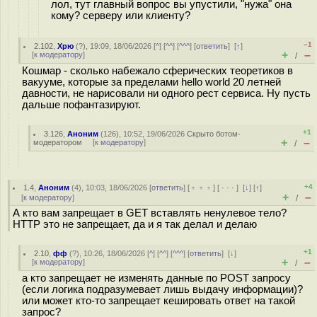
лол, тут главный вопрос вы упустили, "нужа" она
кому? серверу или клиенту?
–1
2.102
,
Хрю
(
?
), 19:09, 18/06/2026 [
^
] [
^^
] [
^^^
] [
ответить
]
[
↑
]
+
–
[
к модератору
]
/
Кошмар - сколько набежало сферических теоретиков в
вакууме, которые за пределами hello world 20 летней
давности, не нарисовали ни одного рест сервиса. Ну пусть
дальше пофантазируют.
+1
3.126
,
Аноним
(
126
), 10:52, 19/06/2026
Скрыто ботом-
+
–
модератором
[
к модератору
]
/
+4
1.4
,
Аноним
(
4
), 10:03, 18/06/2026 [
ответить
] [
﹢﹢﹢
] [
· · ·
]
[
↓
] [
↑
]
+
–
[
к модератору
]
/
А кто вам запрещает в GET вставлять ненулевое тело?
HTTP это не запрещает, да и я так делал и делаю
+1
2.10
,
фф
(
?
), 10:26, 18/06/2026 [
^
] [
^^
] [
^^^
] [
ответить
]
[
↓
]
+
–
[
к модератору
]
/
а кто запрещает не изменять данные по POST запросу
(если логика подразумевает лишь выдачу информации)?
или может кто-то запрещает кешировать ответ на такой
запрос?