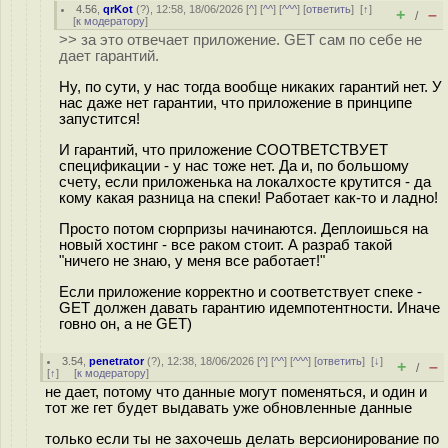
4.56
,
qrKot
(
?
), 12:58, 18/06/2026 [
^
] [
^^
] [
^^^
] [
ответить
]
[
↑
]
+
–
/
[
к модератору
]
>> за это отвечает приложение. GET сам по себе не
дает гарантий.
Ну, по сути, у нас тогда вообще никаких гарантий нет. У
нас даже нет гарантии, что приложение в принципе
запустится!
И гарантий, что приложение СООТВЕТСТВУЕТ
спецификации - у нас тоже нет. Да и, по большому
счету, если приложенька на локалхосте крутится - да
кому какая разница на спеки! Работает как-то и ладно!
Просто потом сюрпризы начинаются. Деплоишься на
новый хостинг - все раком стоит. А разраб такой
"ничего не знаю, у меня все работает!"
Если приложение корректно и соответствует спеке -
GET должен давать гарантию идемпотентности. Иначе
говно он, а не GET)
3.54
,
penetrator
(
?
), 12:38, 18/06/2026 [
^
] [
^^
] [
^^^
] [
ответить
]
[
↓
]
+
–
/
[
↑
] [
к модератору
]
не дает, потому что данные могут поменяться, и один и
тот же гет будет выдавать уже обновленные данные
только если ты не захочешь делать версионирование по