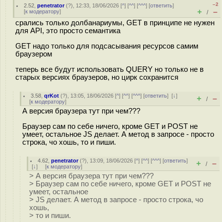
–2
2.52
,
penetrator
(
?
), 12:33, 18/06/2026 [
^
] [
^^
] [
^^^
] [
ответить
]
+
–
[
к модератору
]
/
срались только долбанариумы, GET в принципе не нужен
для API, это просто семантика
GET надо только для подсасывания ресурсов самим
браузером
теперь все будут использовать QUERY но только не в
старых версиях браузеров, но цирк сохранится
3.58
,
qrKot
(
?
), 13:05, 18/06/2026 [
^
] [
^^
] [
^^^
] [
ответить
]
[
↓
]
+
–
/
[
к модератору
]
А версия браузера тут при чем???
Браузер сам по себе ничего, кроме GET и POST не
умеет, остальное JS делает. А метод в запросе - просто
строка, чо хошь, то и пиши.
4.62
,
penetrator
(
?
), 13:09, 18/06/2026 [
^
] [
^^
] [
^^^
] [
ответить
]
+
–
/
[
↓
] [
к модератору
]
> А версия браузера тут при чем???
> Браузер сам по себе ничего, кроме GET и POST не
умеет, остальное
> JS делает. А метод в запросе - просто строка, чо
хошь,
> то и пиши.