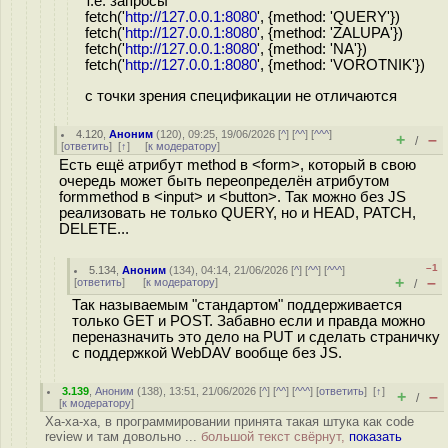
т.е. запросы
fetch('
http://127.0.0.1:8080
', {method: 'QUERY'})
fetch('
http://127.0.0.1:8080
', {method: 'ZALUPA'})
fetch('
http://127.0.0.1:8080
', {method: 'NA'})
fetch('
http://127.0.0.1:8080
', {method: 'VOROTNIK'})
с точки зрения спецификации не отличаются
4.120
,
Аноним
(
120
), 09:25, 19/06/2026 [
^
] [
^^
] [
^^^
]
+
–
/
[
ответить
]
[
↑
] [
к модератору
]
Есть ещё атрибут method в <form>, который в свою
очередь может быть переопределён атрибутом
formmethod в <input> и <button>. Так можно без JS
реализовать не только QUERY, но и HEAD, PATCH,
DELETE...
–1
5.134
,
Аноним
(
134
), 04:14, 21/06/2026 [
^
] [
^^
] [
^^^
]
+
–
[
ответить
]
[
к модератору
]
/
Так называемым "стандартом" поддерживается
только GET и POST. Забавно если и правда можно
переназначить это дело на PUT и сделать страничку
с поддержкой WebDAV вообще без JS.
3.139
,
Аноним
(
138
), 13:51, 21/06/2026 [
^
] [
^^
] [
^^^
] [
ответить
]
[
↑
]
+
–
/
[
к модератору
]
Ха-ха-ха, в программировании принята такая штука как code
review и там довольно ...
большой текст свёрнут,
показать