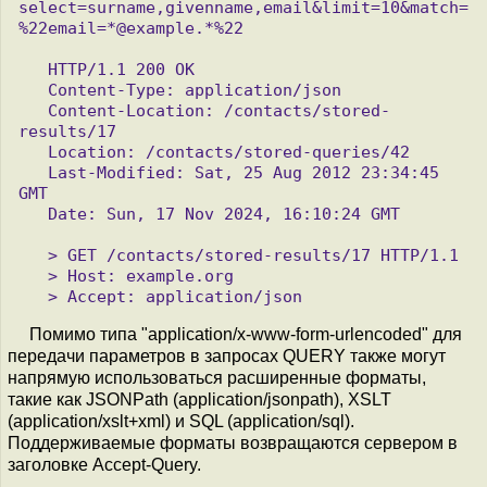
select=surname,givenname,email&limit=10&match=
%22email=*@example.*%22

   HTTP/1.1 200 OK

   Content-Type: application/json

   Content-Location: /contacts/stored-
results/17

   Location: /contacts/stored-queries/42

   Last-Modified: Sat, 25 Aug 2012 23:34:45 
GMT

   Date: Sun, 17 Nov 2024, 16:10:24 GMT

   > GET /contacts/stored-results/17 HTTP/1.1

   > Host: example.org

Помимо типа "application/x-www-form-urlencoded" для
передачи параметров в запросах QUERY также могут
напрямую использоваться расширенные форматы,
такие как JSONPath (application/jsonpath), XSLT
(application/xslt+xml) и SQL (application/sql).
Поддерживаемые форматы возвращаются сервером в
заголовке Accept-Query.