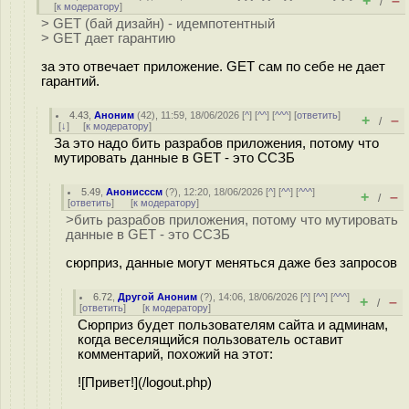
+
–
/
[
к модератору
]
> GET (бай дизайн) - идемпотентный
> GET дает гарантию
за это отвечает приложение. GET сам по себе не дает
гарантий.
4.43
,
Аноним
(
42
), 11:59, 18/06/2026 [
^
] [
^^
] [
^^^
] [
ответить
]
+
–
/
[
↓
] [
к модератору
]
За это надо бить разрабов приложения, потому что
мутировать данные в GET - это ССЗБ
5.49
,
Анонисссм
(
?
), 12:20, 18/06/2026 [
^
] [
^^
] [
^^^
]
+
–
/
[
ответить
]
[
к модератору
]
>бить разрабов приложения, потому что мутировать
данные в GET - это ССЗБ
сюрприз, данные могут меняться даже без запросов
6.72
,
Другой Аноним
(
?
), 14:06, 18/06/2026 [
^
] [
^^
] [
^^^
]
+
–
/
[
ответить
]
[
к модератору
]
Сюрприз будет пользователям сайта и админам,
когда веселящийся пользователь оставит
комментарий, похожий на этот:
![Привет!](/logout.php)