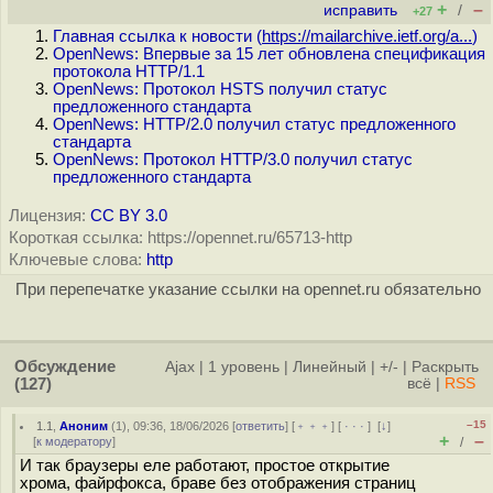
+
–
исправить
/
+27
Главная ссылка к новости (
https://mailarchive.ietf.org/a...
)
OpenNews: Впервые за 15 лет обновлена спецификация
протокола HTTP/1.1
OpenNews: Протокол HSTS получил статус
предложенного стандарта
OpenNews: HTTP/2.0 получил статус предложенного
стандарта
OpenNews: Протокол HTTP/3.0 получил статус
предложенного стандарта
Лицензия:
CC BY 3.0
Короткая ссылка: https://opennet.ru/65713-http
Ключевые слова:
http
При перепечатке указание ссылки на opennet.ru обязательно
Обсуждение
Ajax
|
1 уровень
|
Линейный
|
+/-
|
Раскрыть
(127)
всё
|
RSS
–15
1.1
,
Аноним
(
1
), 09:36, 18/06/2026 [
ответить
] [
﹢﹢﹢
] [
· · ·
]
[
↓
]
+
–
[
к модератору
]
/
И так браузеры еле работают, простое открытие
хрома, файрфокса, браве без отображения страниц