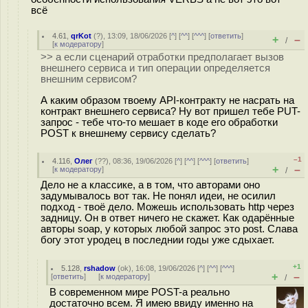
всё
4.61
,
qrKot
(
?
), 13:09, 18/06/2026 [
^
] [
^^
] [
^^^
] [
ответить
]
+
–
/
[
к модератору
]
>> а если сценарий отработки предполагает вызов
внешнего сервиса и тип операции определяется
внешним сервисом?
А каким образом твоему API-контракту не насрать на
контракт внешнего сервиса? Ну вот пришел тебе PUT-
запрос - тебе что-то мешает в коде его обработки
POST к внешнему сервису сделать?
–1
4.116
,
Олег
(
??
), 08:36, 19/06/2026 [
^
] [
^^
] [
^^^
] [
ответить
]
+
–
[
к модератору
]
/
Дело не а классике, а в том, что авторами оно
задумывалось вот так. Не понял идеи, не осилил
подход - твоё дело. Можешь использовать http через
задницу. Он в ответ ничего не скажет. Как одарённые
авторы soap, у которых любой запрос это post. Слава
богу этот уродец в последнии годы уже сдыхает.
+1
5.128
,
rshadow
(
ok
), 16:08, 19/06/2026 [
^
] [
^^
] [
^^^
]
+
–
[
ответить
]
[
к модератору
]
/
В современном мире POST-а реально
достаточно всем. Я имею ввиду именно на