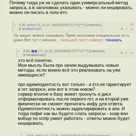
Почему тогда уж не сделать один универсальный метод
запроса, а в заголовках указывать - можно ли кешировать,
можно ли писать в логи итп.
–1
3.35
,
qrKot
(
?
), 11:27, 18/06/2026 [
^
] [
^^
] [
^^^
] [
ответить
]
+
–
[
к модератору
]
/
Ну ващет можно указывать Прям заголовки специальные есть
даже Вот тут с механи...
большой текст свёрнут,
показать
4.50
,
фф
(
?
), 12:20, 18/06/2026 [
^
] [
^^
] [
^^^
] [
ответить
]
+
–
/
[
к модератору
]
это всё понятно.
Моя мысль была про зачем выдумывать новые
методы, если можно всё это реализовать на уже
имеющихся?
про идемподентость вот только - а кто ее гарантирует
в гет запросе, или вот в этом новом?
сервер вполне и базу может грознуть и диск
отформатировать после первого гет, и на второй уже
физически не сможет прочитать инфу для ответа.
Идемпотентность можно задекларировать в апи. И
тогда пофиг как вы будете слать запросы - soap вон
вобще по smtp умеет работать - ответы можно будет
кешировать.
+1
5.64
,
qrKot
(
?
), 13:30, 18/06/2026 [
^
] [
^^
] [
^^^
] [
ответить
]