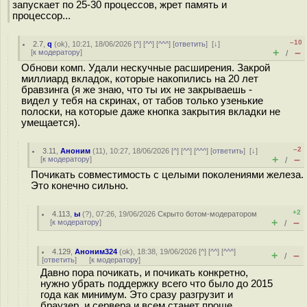
запускает по 25-30 процессов, жрет память и
процессор...
–10
2.7
,
q
(
ok
), 10:21, 18/06/2026 [
^
] [
^^
] [
^^^
] [
ответить
]
[
↓
]
+
–
[
к модератору
]
/
Обнови комп. Удали нескучные расширения. Закрой
миллиард вкладок, которые накопились на 20 лет
бравзинга (я же знаю, что ты их не закрываешь -
видел у тебя на скринах, от табов только узенькие
полоски, на которые даже кнопка закрытия вкладки не
умещается).
–2
3.11
,
Аноним
(
11
), 10:27, 18/06/2026 [
^
] [
^^
] [
^^^
] [
ответить
]
[
↓
]
+
–
[
к модератору
]
/
Почикать совместимость с целыми поколениями железа.
Это конечно сильно.
+2
4.113
,
ы
(
?
), 07:26, 19/06/2026
Скрыто ботом-модератором
+
–
[
к модератору
]
/
4.129
,
Аноним324
(
ok
), 18:38, 19/06/2026 [
^
] [
^^
] [
^^^
]
+
–
/
[
ответить
]
[
к модератору
]
Давно пора почикать, и почикать конкретно,
нужно убрать поддержку всего что было до 2015
года как минимум. Это сразу разгрузит и
браузер, и сервера и всем станет проще.