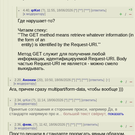
+3
4.40
,
qrKot
(
?
), 11:55, 18/06/2026 [
^
] [
^^
] [
^^^
] [
ответить
]
+
–
[
к модератору
]
/
Где нарушает-то?
Читаем спеку:
'''The GET method means retrieve whatever information (in
the form of an
entity) is identified by the Request-URI.'''
Метод GET служит для получения любой
информации, идентифицируемой Request-URI. Body
частью Request-URI не является - можно смело
выкидывать.
2.20
,
Аноним
(
20
), 10:50, 18/06/2026 [
^
] [
^^
] [
^^^
] [
ответить
]
[
↑
]
+
–
/
[
к модератору
]
Ага, причем сразу multipart/form-data, чтобы вообще )))
2.34
,
qrKot
(
?
), 11:14, 18/06/2026 [
^
] [
^^
] [
^^^
] [
ответить
]
+
–
/
[
к модератору
]
Принятые соглашения и сторонние прокси, например Да, в
стандарте напрямую про и...
большой текст свёрнут,
показать
2.36
,
фняк.
(
?
), 11:42, 18/06/2026 [
^
] [
^^
] [
^^^
] [
ответить
]
+
–
/
[
к модератору
]
Просто решили в стандарте прописать явным образом.