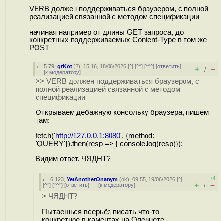
VERB должен поддерживаться браузером, с полной
реализацией связанной с методом спецификации
начиная например от длины GET запроса, до
конкретных поддерживаемых Content-Type в том же
POST
5.79
,
qrKot
(
?
), 15:16, 18/06/2026 [
^
] [
^^
] [
^^^
] [
ответить
]
+
–
/
[
к модератору
]
>> VERB должен поддерживаться браузером, с
полной реализацией связанной с методом
спецификации
Открываем дебажную консольку браузера, пишем
там:
fetch('
http://127.0.0.1:8080
', {method:
'QUERY'}).then(resp => { console.log(resp)});
Видим ответ. ЧЯДНТ?
+4
6.123
,
YetAnotherOnanym
(
ok
), 09:55, 19/06/2026 [
^
]
+
–
[
^^
] [
^^^
] [
ответить
]
[
к модератору
]
/
> ЧЯДНТ?
Пытаешься всерьёз писать что-то
конкретное в каментах на Опеннете.