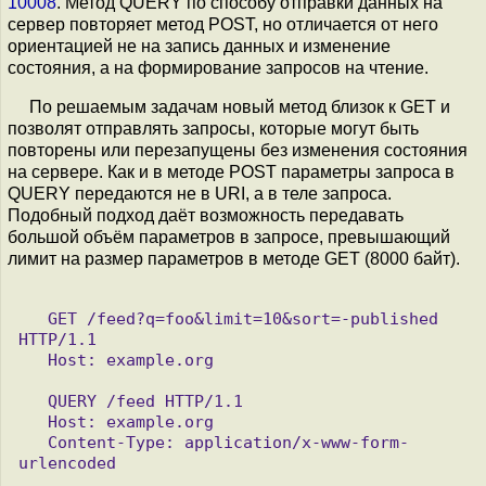
10008
. Метод QUERY по способу отправки данных на
сервер повторяет метод POST, но отличается от него
ориентацией не на запись данных и изменение
состояния, а на формирование запросов на чтение.
По решаемым задачам новый метод близок к GET и
позволят отправлять запросы, которые могут быть
повторены или перезапущены без изменения состояния
на сервере. Как и в методе POST параметры запроса в
QUERY передаются не в URI, а в теле запроса.
Подобный подход даёт возможность передавать
большой объём параметров в запросе, превышающий
лимит на размер параметров в методе GET (8000 байт).
   GET /feed?q=foo&limit=10&sort=-published 
HTTP/1.1

   Host: example.org

   QUERY /feed HTTP/1.1

   Host: example.org

   Content-Type: application/x-www-form-
urlencoded
