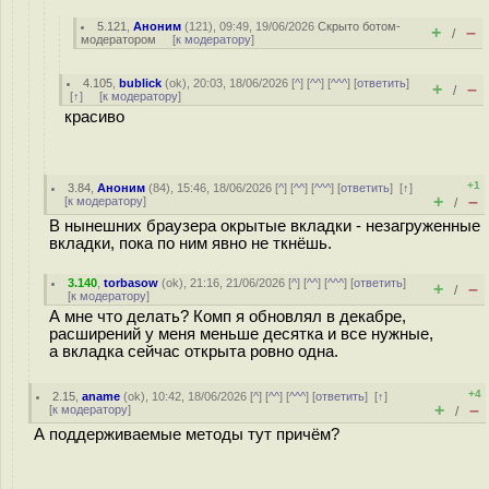
5.121
,
Аноним
(
121
), 09:49, 19/06/2026
Скрыто ботом-
+
–
/
модератором
[
к модератору
]
4.105
,
bublick
(
ok
), 20:03, 18/06/2026 [
^
] [
^^
] [
^^^
] [
ответить
]
+
–
/
[
↑
] [
к модератору
]
красиво
+1
3.84
,
Аноним
(
84
), 15:46, 18/06/2026 [
^
] [
^^
] [
^^^
] [
ответить
]
[
↑
]
+
–
[
к модератору
]
/
В нынешних браузера окрытые вкладки - незагруженные
вкладки, пока по ним явно не ткнёшь.
3.140
,
torbasow
(
ok
), 21:16, 21/06/2026 [
^
] [
^^
] [
^^^
] [
ответить
]
+
–
/
[
к модератору
]
А мне что делать? Комп я обновлял в декабре,
расширений у меня меньше десятка и все нужные,
а вкладка сейчас открыта ровно одна.
+4
2.15
,
aname
(
ok
), 10:42, 18/06/2026 [
^
] [
^^
] [
^^^
] [
ответить
]
[
↑
]
+
–
[
к модератору
]
/
А поддерживаемые методы тут причём?