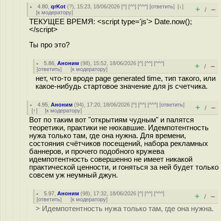
4.80
,
qrKot
(
?
), 15:23, 18/06/2026 [
^
] [
^^
] [
^^^
] [
ответить
]
[
↓
]
+
–
/
[
к модератору
]
ТЕКУЩЕЕ ВРЕМЯ: <script type='js'> Date.now();
</script>
Ты про это?
5.86
,
Аноним
(
98
), 15:52, 18/06/2026 [
^
] [
^^
] [
^^^
]
+
–
/
[
ответить
]
[
к модератору
]
нет, что-то вроде page generated time, тип такого, или
какое-нибудь стартовое значение для js счетчика.
4.95
,
Аноним
(
94
), 17:20, 18/06/2026 [
^
] [
^^
] [
^^^
] [
ответить
]
+
–
/
[
↑
] [
к модератору
]
Вот по таким вот "открытиям чудным" и палятся
теоретики, практики не нюхавшие. Идемпотентность
нужа только там, где она нужна. Для времени,
состояния счётчиков посещений, набора рекламных
баннеров, и прочего подобного кружева
идемпотентность совершенно не имеет никакой
практической ценности, и гоняться за ней будет только
совсем уж неумный джун.
5.97
,
Аноним
(
98
), 17:32, 18/06/2026 [
^
] [
^^
] [
^^^
]
+
–
/
[
ответить
]
[
к модератору
]
> Идемпотентность нужа только там, где она нужна.