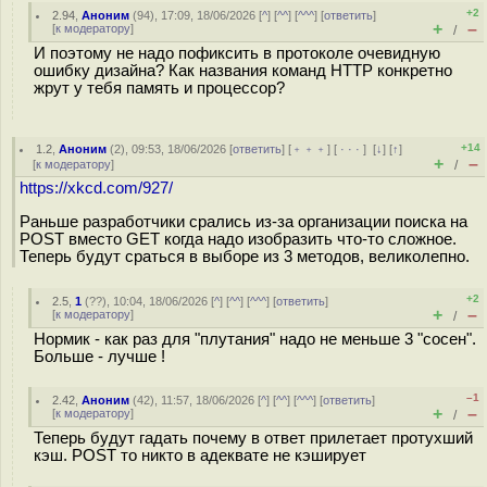
+2
2.94
,
Аноним
(
94
), 17:09, 18/06/2026 [
^
] [
^^
] [
^^^
] [
ответить
]
+
–
[
к модератору
]
/
И поэтому не надо пофиксить в протоколе очевидную
ошибку дизайна? Как названия команд HTTP конкретно
жрут у тебя память и процессор?
+14
1.2
,
Аноним
(
2
), 09:53, 18/06/2026 [
ответить
] [
﹢﹢﹢
] [
· · ·
]
[
↓
] [
↑
]
+
–
[
к модератору
]
/
https://xkcd.com/927/
Раньше разработчики срались из-за организации поиска на
POST вместо GET когда надо изобразить что-то сложное.
Теперь будут сраться в выборе из 3 методов, великолепно.
+2
2.5
,
1
(
??
), 10:04, 18/06/2026 [
^
] [
^^
] [
^^^
] [
ответить
]
+
–
[
к модератору
]
/
Нормик - как раз для "плутания" надо не меньше 3 "сосен".
Больше - лучше !
–1
2.42
,
Аноним
(
42
), 11:57, 18/06/2026 [
^
] [
^^
] [
^^^
] [
ответить
]
+
–
[
к модератору
]
/
Теперь будут гадать почему в ответ прилетает протухший
кэш. POST то никто в адеквате не кэширует