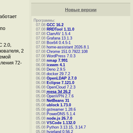
Новые версии
аботает
Программы:
07.08
GCC 16.2
 по
07.08
RRDTool 1.11.0
07.08
ClamAV 1.5.4
07.08
Grafana 13.1.3
07.08
Box64 0.4.5-1
 2.0,
07.08
home-assistant 2026.8.1
зователя, 2
07.08
Chrome 151.0.7922.108
07.08
WordPress 7.0.3
темой
07.08
nmap 7.991
ления 72-
06.08
icewm 4.1
06.08
Deno 2.9.5
06.08
docker 29.7.2
06.08
OpenLDAP 2.7.0
06.08
Eclipse 7.121.0
06.08
OpenCloud 7.2.3
06.08
mesa 3d 26.2
05.08
OpenVPN 2.7.6
05.08
NetBeans 31
05.08
ublock 1.73.0
05.08
gstreamer 1.28.6
05.08
PowerDNS 5.1.4
05.08
node.js 26.7.0
05.08
VSCode 1.132.0
05.08
Python 3.13.15, 3.14.7
05.08
hyprland 0.56.2