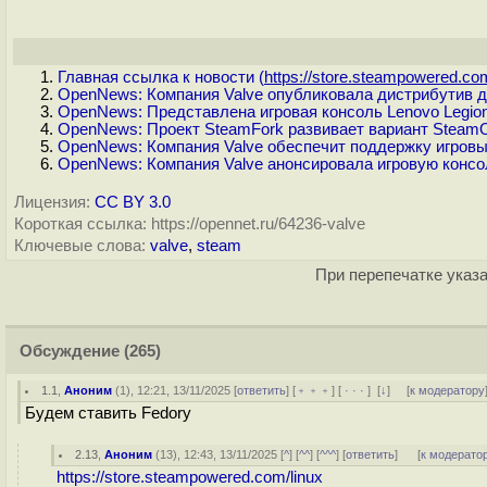
Главная ссылка к новости (
https://store.steampowered.com
OpenNews: Компания Valve опубликовала дистрибутив д
OpenNews: Представлена игровая консоль Lenovo Legio
OpenNews: Проект SteamFork развивает вариант SteamO
OpenNews: Компания Valve обеспечит поддержку игров
OpenNews: Компания Valve анонсировала игровую консол
Лицензия:
CC BY 3.0
Короткая ссылка: https://opennet.ru/64236-valve
Ключевые слова:
valve
,
steam
При перепечатке указа
Обсуждение
(265)
1.1
,
Аноним
(
1
), 12:21, 13/11/2025 [
ответить
] [
﹢﹢﹢
] [
· · ·
]
[
↓
] [
к модератору
Будем ставить Fedorу
2.13
,
Аноним
(
13
), 12:43, 13/11/2025 [
^
] [
^^
] [
^^^
] [
ответить
]
[
к модерато
https://store.steampowered.com/linux