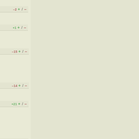
+
–
/
–2
+
–
/
+1
+
–
/
–15
+
–
/
–14
+
–
/
+21