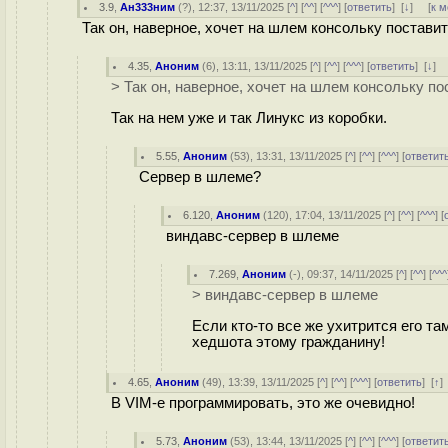
3.9
,
Ан333ним
(
?
), 12:37, 13/11/2025 [
^
] [
^^
] [
^^^
] [
ответить
]
[
↓
] [
к 
Так он, наверное, хочет на шлем консольку постав
4.35
,
Аноним
(
6
), 13:11, 13/11/2025 [
^
] [
^^
] [
^^^
] [
ответить
]
[
↓
] 
> Так он, наверное, хочет на шлем консольку по
Так на нем уже и так Линукс из коробки.
5.55
,
Аноним
(
53
), 13:31, 13/11/2025 [
^
] [
^^
] [
^^^
] [
ответит
Сервер в шлеме?
6.120
,
Аноним
(
120
), 17:04, 13/11/2025 [
^
] [
^^
] [
^^^
] [
виндавс-сервер в шлеме
7.269
,
Аноним
(
-
), 09:37, 14/11/2025 [
^
] [
^^
] [
^^^
> виндавс-сервер в шлеме
Если кто-то все же ухитрится его та
хедшота этому гражданину!
4.65
,
Аноним
(
49
), 13:39, 13/11/2025 [
^
] [
^^
] [
^^^
] [
ответить
]
[
↑
]
В VIM-е программировать, это же очевидно!
5.73
,
Аноним
(
53
), 13:44, 13/11/2025 [
^
] [
^^
] [
^^^
] [
ответит