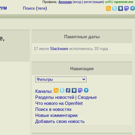
Профиль:
Аноним
(
вход
|
регистрация
)
неRU
opennet.me
РУМ
Поиск
(
теги
)
e,
Памятные даты
17 июля
Slackware
исполнилось 33 года
Навигация
Каналы:
Разделы новостей
|
Сводные
Что нового на OpenNet
Поиск в новостях
Новые комментарии
Добавить свою новость