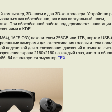
ый компьютер, 3D-шлем и два 3D-контроллера. Устройство р
оваться как обособленно, так и как виртуальный шлем,
авке. При обособленной работе поддерживается навигация
ложениями в KDE.
64), 16ГБ ОЗУ, накопителем 256GB или 1TB, портом USB-C
4 встроенными камерами для отслеживания головы и тела поль
ой подсветкой для отслеживания движений в темноте, сис
зрешение экрана 2160x2160 на каждый глаз, частота обнов
x86_64 используется эмулятор
FEX
.