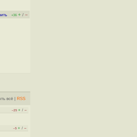
+
–
вить
/
+36
ть всё
|
RSS
+
–
/
–25
+
–
/
–5