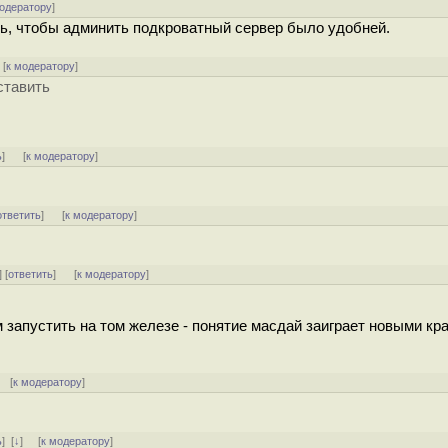
модератору
]
ить, чтобы админить подкроватный сервер было удобней.
[
к модератору
]
ставить
ь
]
[
к модератору
]
ответить
]
[
к модератору
]
] [
ответить
]
[
к модератору
]
м запустить на том железе - понятие масдай заиграет новыми кр
 [
к модератору
]
ь
]
[
↓
] [
к модератору
]