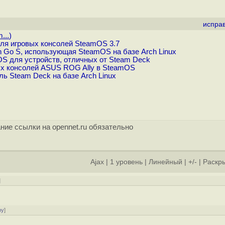
испра
...
)
ля игровых консолей SteamOS 3.7
n Go S, использующая SteamOS на базе Arch Linux
S для устройств, отличных от Steam Deck
ых консолей ASUS ROG Ally в SteamOS
ь Steam Deck на базе Arch Linux
ние ссылки на opennet.ru обязательно
Ajax
|
1 уровень
|
Линейный
|
+/-
|
Раскры
]
ру
]