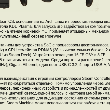
teamOS, основанным на Arch Linux и предоставляющим дв
стола KDE Plasma. Для запуска игр задействован композит
ько на чтение корневой ФС, применяет атомарный механизм
 мультимедийный сервер PipeWire.
танном для устройства SoC с процессором десктоп-класса 
GHz) и GPU семейства RDNA3 (28 вычислительных блоков, 2
 из Steam Deck). Устройство оснащено 16 ГБ ОЗУ и 8 ГБ
 в зависимости от модели. Среди портов и расширений: сл
0Hz), Gigabit Ethernet, один порт USB-C 3.2, 4 порта USB-A, 
я взаимодействия с игровым контроллером Steam Controlle
может приобретаться отдельно. Помимо управления через St
ллеров, периферийных устройств и принадлежностей от дру
личие цветной светодиодной полосы с настраиваемой анима
ью использования для индикации состояния системы (загр
ния Steam Machine может использоваться как рабочая станц