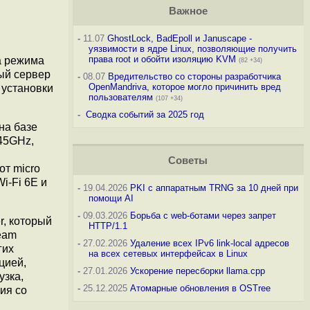
Важное
-
11.07
GhostLock, BadEpoll и Januscape -
уязвимости в ядре Linux, позволяющие получить
права root и обойти изоляцию KVM
а режима
(82 +34)
ный сервер
-
08.07
Вредительство со стороны разработчика
OpenMandriva, которое могло причинить вред
 установки
пользователям
(107 +34)
-
Сводка событий за 2025 год
на базе
.45GHz,
Советы
от micro
Wi-Fi 6E и
-
19.04.2026
PKI с аппаратным TRNG за 10 дней при
помощи AI
-
09.03.2026
Борьба с web-ботами через запрет
r, который
HTTP/1.1
eam
-
27.02.2026
Удаление всех IPv6 link-local адресов
гих
на всех сетевых интерфейсах в Linux
цией,
-
27.01.2026
Ускорение пересборки llama.cpp
узка,
-
25.12.2025
Атомарные обновления в OSTree
ия со