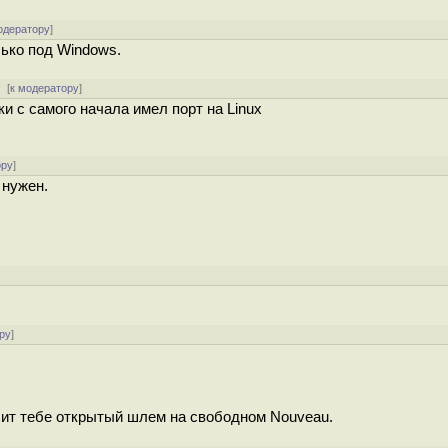
одератору
]
лько под Windows.
[
к модератору
]
 с самого начала имел порт на Linux
ору
]
 нужен.
ру
]
лит тебе открытый шлем на свободном Nouveau.