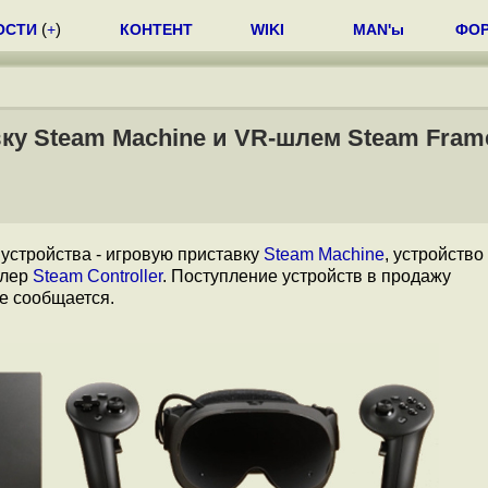
ОСТИ
(
+
)
КОНТЕНТ
WIKI
MAN'ы
ФО
ку Steam Machine и VR-шлем Steam Fram
устройства - игровую приставку
Steam Machine
, устройство
ллер
Steam Controller
. Поступление устройств в продажу
е сообщается.