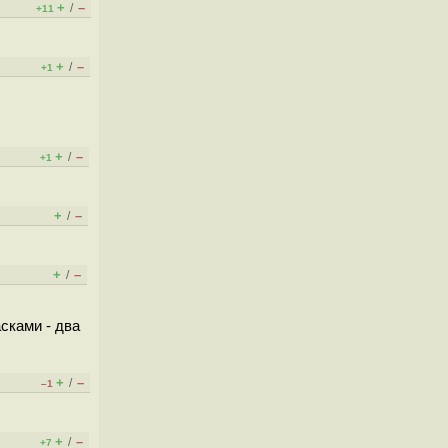
+
–
/
+11
+
–
/
+1
+
–
/
+1
+
–
/
+
–
/
асками - два
+
–
/
–1
+
–
/
+7