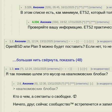
3.326
,
Аноним
(
326
), 05:45, 16/11/2025 [
^
] [
^^
] [
^^^
] [
ответить
]
[
к м
В этом списке есть, как минимум, ETS2, который то
4.334
,
Аноним
(
334
), 19:52, 17/11/2025 [
^
] [
^^
] [
^^^
] [
ответить
]
Проверяйте вашу информацию. ETS2 практически
1.2
,
Аноним
(
2
), 12:24, 13/11/2025 [
ответить
] [
﹢﹢﹢
] [
· · ·
]
[
↓
] [
↑
] [
к модерат
OpenBSD или Plan 9 можно будет поставить? Если нет, то не
....большая нить свёрнута, показать (48)
1.3
,
хех
(
?
), 12:24, 13/11/2025 [
ответить
] [
﹢﹢﹢
] [
· · ·
]
[
↓
] [
↑
] [
к модератору
]
Я так понимаю шлем это мусор на квалкомовских блобах?
2.6
,
Аноним
(
6
), 12:30, 13/11/2025 [
^
] [
^^
] [
^^^
] [
ответить
]
[
↓
] [
к модерато
> квалкомовских блобах?
Кто о чем, а сектанты о свободке. 🤦
Ничего, друг, сейчас сообщество™ встрепенется и запи