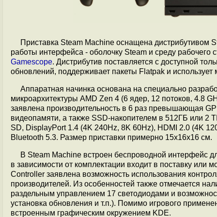
Приставка Steam Machine оснащена дистрибутивом S
работы интерфейса - оболочку Steam и среду рабочего 
Gamescope
. Дистрибутив поставляется с доступной тол
обновлений, поддерживает пакеты Flatpak и использует
Аппаратная начинка основана на специально разрабо
микроархитектуры AMD Zen 4 (6 ядер, 12 потоков, 4.8 
заявлена производительность в 6 раз превышающая GPU
видеопамяти, а также SSD-накопителем в 512ГБ или 2 ТБ
SD, DisplayPort 1.4 (4K 240Hz, 8K 60Hz), HDMI 2.0 (4K 12
Bluetooth 5.3. Размер приставки примерно 15x16x16 см.
В Steam Machine встроен беспроводной интерфейс дл
в зависимости от комплектации входит в поставку или 
Controller заявлена возможность использования контро
производителей. Из особенностей также отмечается на
раздельным управлением 17 светодиодами и возможност
установка обновления и т.п.). Помимо игрового примене
встроенным графическим окружением KDE.