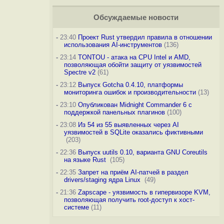
Обсуждаемые новости
-
23:40
Проект Rust утвердил правила в отношении
использования AI-инструментов
(136)
-
23:14
TONTOU - атака на CPU Intel и AMD,
позволяющая обойти защиту от уязвимостей
Spectre v2
(61)
-
23:12
Выпуск Gotcha 0.4.10, платформы
мониторинга ошибок и производительности
(13)
-
23:10
Опубликован Midnight Commander 6 c
поддержкой панельных плагинов
(100)
-
23:08
Из 54 из 55 выявленных через AI
уязвимостей в SQLite оказались фиктивными
(203)
-
22:36
Выпуск uutils 0.10, варианта GNU Coreutils
на языке Rust
(105)
-
22:35
Запрет на приём AI-патчей в раздел
drivers/staging ядра Linux
(49)
-
21:36
Zapscape - уязвимость в гипервизоре KVM,
позволяющая получить root-доступ к хост-
системе
(11)