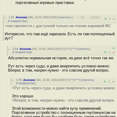
портативные игровые приставки.
1.47
,
Аноним
(
46
), 11:03, 09/01/2025 [
ответить
] [
﹢﹢﹢
] [
· · ·
]
[
↓
] [
↑
]
+
–
/
[
к модератору
]
>поставляется с доступной только на чтение корневой ФС
Интересно, что там ещё зарезали. Есть ли там полноценный
рут?
+1
2.54
,
Аноним
(
54
), 14:45, 09/01/2025 [
^
] [
^^
] [
^^^
] [
ответить
]
+
–
[
к модератору
]
/
Абсолютно нормальная история, на деке всё точно так же.
Рут есть через судо, и даже вкирпичить условно можно.
Вопрос в том, нахрен нужно - это совсем другой вопрос.
3.78
,
Аноним
(
46
), 14:38, 10/01/2025 [
^
] [
^^
] [
^^^
] [
ответить
]
+
–
/
[
к модератору
]
>Рут есть через судо, и даже вкирпичить условно можно
Это хорошо
>Вопрос в том, нахрен нужно - это совсем другой вопрос
Этой возможности можно найти кучу применений.
Портативное устройство с полноценным гну/линуксом на
борту, хотя мне было бы удобнее будь такое устройство