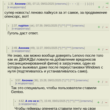
+4
1.35
,
Аноним
(
35
), 07:13, 09/01/2025 [
ответить
] [
﹢﹢﹢
] [
· · ·
]
[
↓
] [
↑
]
+
–
[
к модератору
]
/
супер новость! леново лайкуся за эт самое, за продвижение
опенсорс, вот!
2.37
,
rugirion
(
ok
), 07:39, 09/01/2025 [
^
] [
^^
] [
^^^
] [
ответить
]
+
–
/
[
к модератору
]
Гуголь даст ответ.
2.49
,
Аноним
(
49
), 11:27, 09/01/2025 [
^
] [
^^
] [
^^^
] [
ответить
]
+
–
/
[
к модератору
]
Не знаю, как можно вообще доверять Lenovo после того
как их ДВАЖДЫ ловили на добавление вредоносов
(несанкционированной фигни) в загрузчики, один из
которых выживал даже после переустановки Windows с
нуля (подтягивалось и устанавливалось само).
3.57
,
Аноним
(
36
), 15:28, 09/01/2025 [
^
] [
^^
] [
^^^
] [
ответить
]
+
–
/
[
к модератору
]
Так это специально, чтобы пользователи ставили
Gentoo.
4.62
,
А это не я
(
?
), 15:49, 09/01/2025 [
^
] [
^^
] [
^^^
] [
ответить
]
+
–
/
[
к модератору
]
Чтобы геймеры опеннета ставили генту на свои