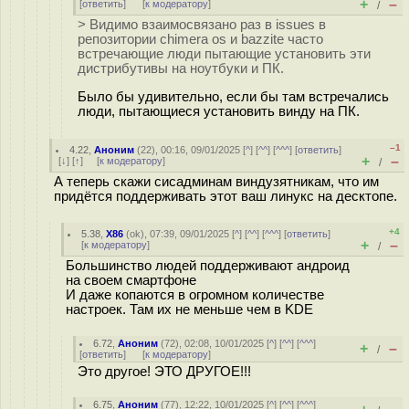
+
–
[
ответить
]
[
к модератору
]
/
> Видимо взаимосвязано раз в issues в
репозитории chimera os и bazzite часто
встречающие люди пытающие установить эти
дистрибутивы на ноутбуки и ПК.
Было бы удивительно, если бы там встречались
люди, пытающиеся установить винду на ПК.
–1
4.22
,
Аноним
(
22
), 00:16, 09/01/2025 [
^
] [
^^
] [
^^^
] [
ответить
]
+
–
[
↓
] [
↑
] [
к модератору
]
/
А теперь скажи сисадминам виндузятникам, что им
придётся поддерживать этот ваш линукс на десктопе.
+4
5.38
,
X86
(
ok
), 07:39, 09/01/2025 [
^
] [
^^
] [
^^^
] [
ответить
]
+
–
[
к модератору
]
/
Большинство людей поддерживают андроид
на своем смартфоне
И даже копаются в огромном количестве
настроек. Там их не меньше чем в KDE
6.72
,
Аноним
(
72
), 02:08, 10/01/2025 [
^
] [
^^
] [
^^^
]
+
–
/
[
ответить
]
[
к модератору
]
Это другое! ЭТО ДРУГОЕ!!!
6.75
,
Аноним
(
77
), 12:22, 10/01/2025 [
^
] [
^^
] [
^^^
]