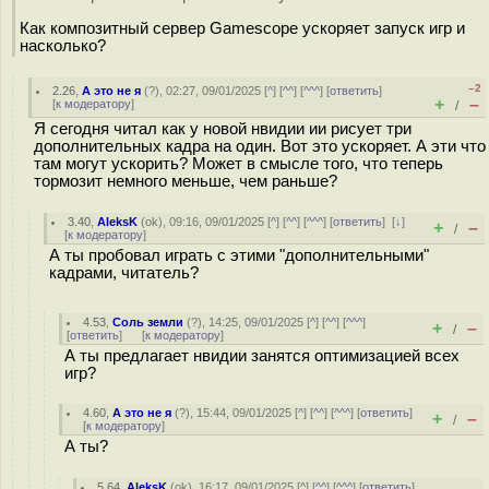
Как композитный сервер Gamescope ускоряет запуск игр и
насколько?
–2
2.26
,
А это не я
(
?
), 02:27, 09/01/2025 [
^
] [
^^
] [
^^^
] [
ответить
]
+
–
[
к модератору
]
/
Я сегодня читал как у новой нвидии ии рисует три
дополнительных кадра на один. Вот это ускоряет. А эти что
там могут ускорить? Может в смысле того, что теперь
тормозит немного меньше, чем раньше?
3.40
,
AleksK
(
ok
), 09:16, 09/01/2025 [
^
] [
^^
] [
^^^
] [
ответить
]
[
↓
]
+
–
/
[
к модератору
]
А ты пробовал играть с этими "дополнительными"
кадрами, читатель?
4.53
,
Соль земли
(
?
), 14:25, 09/01/2025 [
^
] [
^^
] [
^^^
]
+
–
/
[
ответить
]
[
к модератору
]
А ты предлагает нвидии занятся оптимизацией всех
игр?
4.60
,
А это не я
(
?
), 15:44, 09/01/2025 [
^
] [
^^
] [
^^^
] [
ответить
]
+
–
/
[
к модератору
]
А ты?
5.64
,
AleksK
(
ok
), 16:17, 09/01/2025 [
^
] [
^^
] [
^^^
] [
ответить
]