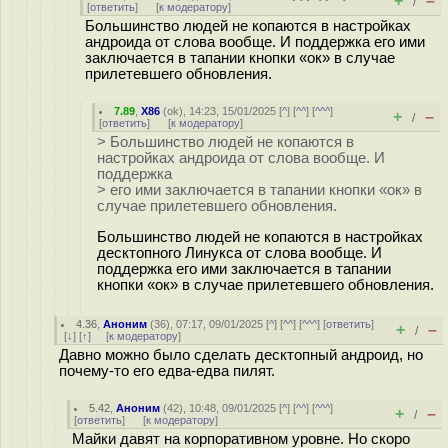
+
–
/
[
ответить
]
[
к модератору
]
Большинство людей не копаются в настройках
андроида от слова вообще. И поддержка его ими
заключается в тапании кнопки «ок» в случае
прилетевшего обновления.
7.89
,
X86
(
ok
), 14:23, 15/01/2025 [
^
] [
^^
] [
^^^
]
+
–
/
[
ответить
]
[
к модератору
]
> Большинство людей не копаются в
настройках андроида от слова вообще. И
поддержка
> его ими заключается в тапании кнопки «ок» в
случае прилетевшего обновления.
Большинство людей не копаются в настройках
десктопного Линукса от слова вообще. И
поддержка его ими заключается в тапании
кнопки «ок» в случае прилетевшего обновления.
4.36
,
Аноним
(
36
), 07:17, 09/01/2025 [
^
] [
^^
] [
^^^
] [
ответить
]
+
–
/
[
↓
] [
↑
] [
к модератору
]
Давно можно было сделать десктопный андроид, но
почему-то его едва-едва пилят.
5.42
,
Аноним
(
42
), 10:48, 09/01/2025 [
^
] [
^^
] [
^^^
]
+
–
/
[
ответить
]
[
к модератору
]
Майки давят на корпоративном уровне. Но скоро