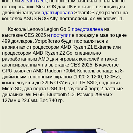
консоли
Steam Deck
, но при этом заявляла о планах по
портированию SteamOS для ПК и в качестве опции для
двойной загрузки
адаптировала
SteamOS для работы на
консолях ASUS ROG Ally, поставляемых с Windows 11.
Консоль Lenovo Legion Go S
представлена
на
выставке CES 2025 и
поступит
в продажу в мае по цене
499 долларов. Устройство будет поставляться в
вариантах c процессором AMD Ryzen Z1 Extreme или
процессором AMD Ryzen Z2 Go, специально
разработанным AMD для игровых консолей и также
анонсированным на выставке CES 2025. В качестве
GPU заявлен AMD Radeon 700M. Консоль оснащена 8-
дюймовым сенсорным экраном (1920 X 1200, 120Hz),
комплектуется до 32ГБ ОЗУ и до 1 ТБ SSD, содержит
Micro SD, два порта USB 4.0, звуковой порт, 2-ваттные
динамики, Wi-Fi 6E, Bluetooth 5.3. Размер 299мм x
127мм x 22.6мм. Вес 740 гр.