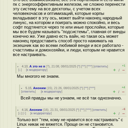
пк с энергоэффективным железом, не сложно перенести
эту систему на все десктопы, с учетом всех
человекочасов и оптимизаций, которые корпы
вкладывают в эту ось, может выйти наконец народный
линукс, на котором и поиграть можно спокойно, и весь
софт подтянется через те или иные прослойки, которые
мы все будем называть "подсистемы", главная от винды
конечно же. Уже давно есть вайн, но такая ось может
наконец предоставить способ просто нажимать на
экзешник как во всеми любимой венде и все работало -
счастливы и домохозяйки, и люди, которым не нравится
все настраивать.
+1
4.10
,
А это не я
(
?
), 21:08, 08/01/2025 [
^
] [
^^
] [
^^^
] [
ответить
]
+
–
[
↓
] [
к модератору
]
/
Мы многого не знаем.
+4
5.15
,
Аноним
(
15
), 21:26, 08/01/2025 [
^
] [
^^
] [
^^^
]
+
–
[
ответить
]
[
к модератору
]
/
Всей правды мы не узнаем, не всё так однозначно.
–6
4.16
,
Аноним
(
16
), 21:31, 08/01/2025 [
^
] [
^^
] [
^^^
] [
ответить
]
+
–
[
↓
] [
↑
] [
к модератору
]
/
Только вот "тем, кому не нравится все настраивать" с
Linux никак не вяжется. Проще он не становится.