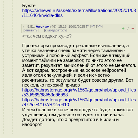
Бужте.
https://3dnews.ru/assets/external/illustrations/2025/01/08
/1116464/nvidia-dlss
5.81
,
Аноним
(
46
), 15:13, 10/01/2025 [
^
] [
^^
] [
^^^
]
+
–
/
[
ответить
]
[
к модератору
]
>так чем видяхи хуже?
Процессоры производят реальные вычисления, а
утечка значений ячеек памяти через таймингни -
устранимый побочный эффект. Если же в текущий
момент таймиги не замеряют, то никто этого не
заметит, результат вычислений от этого не меняется.
А вот кадры, построенные на основе нейросетей
являются спекуляцией, и если их честно
расчитыать, то результат будет совсем другим. Вот
несколько похожий пример
https://habrastorage.org/r/w1560/getpro/habr/upload_files
/53d/969/98f/53d96998
https://habrastorage.org/r/w1560/getpro/habr/upload_files
/972/ee4/107/972ee410
И чем больше в конечном продукте будет таких вот
улучшений, тем дальше он будет от оригинала.
Дойдёт до того, что 0 превратится в 8 или 6 и
наоборот.