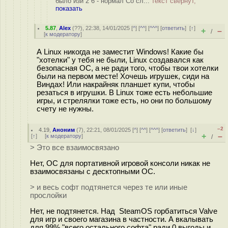
было изи 2 6 - нормал Со сл...
текст свёрнут,
показать
5.87
,
Alex
(
??
), 22:38, 14/01/2025 [
^
] [
^^
] [
^^^
] [
ответить
]
[
↑
]
+
–
/
[
к модератору
]
А Linux никогда не заместит Windows! Какие бы
"хотелки" у тебя не были, Linux создавался как
безопасная ОС, а не ради того, чтобы твои хотелки
были на первом месте! Хочешь игрушек, сиди на
Виндах! Или накрайняк планшет купи, чтобы
резаться в игрушки. В Linux тоже есть небольшие
игры, и стрелялки тоже есть, но они по большому
счету не нужны.
–2
4.19
,
Аноним
(
7
), 22:21, 08/01/2025 [
^
] [
^^
] [
^^^
] [
ответить
]
[
↓
]
+
–
[
↑
] [
к модератору
]
/
> Это все взаимосвязано
Нет, ОС для портативной игровой консоли никак не
взаимосвязаны с десктопными ОС.
> и весь софт подтянется через те или иные
прослойки
Нет, не подтянется. Над SteamOS горбатиться Valve
для игр и своего магазина в частности. А вкалывать
для 99% "всего остального софта" ради 0 выгоды и