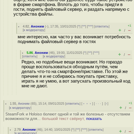
в форме смартфона. Вплоть до того, чтобы придти в
гости, поднять файловый сервер, и раздать напрямую с
устройства файлы.
+1
4.82
,
Аноним
(
-
), 17:35, 10/01/2025 [
^
] [
^^
] [
^^^
] [
ответить
]
+
–
[
к модератору
]
/
мне интересно, как часто у вас возникает потребность
поднимать файловый сервер в гостях
5.86
,
Аноним
(
46
), 19:00, 11/01/2025 [
^
] [
^^
] [
^^^
]
+
–
/
[
ответить
]
[
к модератору
]
Редко, но подобные вещи возникают. Но гораздо
проще воспользоваться обходным путём, чем
делать что-то на смартфоне/приставке. По этой же
причине я и не собираюсь покупать приставку,
играть я не умею, а вот запускать произвольный код
мне не дают.
+1
1.55
,
Аноним
(
65
), 15:14, 09/01/2025 [
ответить
] [
﹢﹢﹢
] [
· · ·
]
[
↑
]
+
–
[
к модератору
]
/
SteamFork и Holoiso болеют одной и той же болезнью - отсутствием
возможности для...
большой текст свёрнут,
показать
2.79
,
Аноним
(
46
), 14:40, 10/01/2025 [
^
] [
^^
] [
^^^
] [
ответить
]
+
–
/
[
к модератору
]