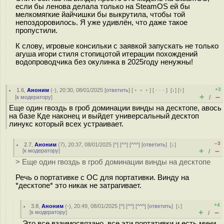
если бы ленова делала только на SteamOS ей бы
мелкомягкие йайчишки бы выкрутила, чтобы той
непоздоровилось. Я уже удивлён, что даже такое
пропустили.
К слову, игровые консильки с заявкой запускать не только
агуша игори стиля стопицотой итерации похождений
водопроводчика без окулинка в 2025году ненужны!
+3
1.6
,
Аноним
(
-
), 20:30, 08/01/2025 [
ответить
] [
﹢﹢﹢
] [
· · ·
]
[
↓
] [
↑
]
+
–
[
к модератору
]
/
Еще один гвоздь в гроб доминации винды на десктопе, авось
на базе Кде наконец и выйдет универсальный десктоп
линукс который всех устраивает.
–3
2.7
,
Аноним
(
7
), 20:37, 08/01/2025 [
^
] [
^^
] [
^^^
] [
ответить
]
[
↓
]
+
–
[
к модератору
]
/
> Еще один гвоздь в гроб доминации винды на десктопе
Речь о портативке с ОС для портативки. Винду на
*десктопе* это никак не затрагивает.
+4
3.8
,
Аноним
(
-
), 20:49, 08/01/2025 [
^
] [
^^
] [
^^^
] [
ответить
]
[
↓
]
+
–
[
к модератору
]
/
Это все взаимосвязано, все эти портативки и есть мини