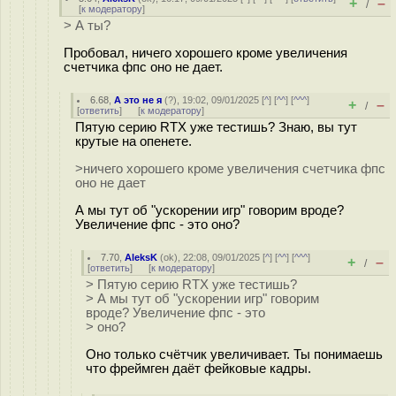
+
–
/
[
к модератору
]
> А ты?
Пробовал, ничего хорошего кроме увеличения
счетчика фпс оно не дает.
6.68
,
А это не я
(
?
), 19:02, 09/01/2025 [
^
] [
^^
] [
^^^
]
+
–
/
[
ответить
]
[
к модератору
]
Пятую серию RTX уже тестишь? Знаю, вы тут
крутые на опенете.
>ничего хорошего кроме увеличения счетчика фпс
оно не дает
А мы тут об "ускорении игр" говорим вроде?
Увеличение фпс - это оно?
7.70
,
AleksK
(
ok
), 22:08, 09/01/2025 [
^
] [
^^
] [
^^^
]
+
–
/
[
ответить
]
[
к модератору
]
> Пятую серию RTX уже тестишь?
> А мы тут об "ускорении игр" говорим
вроде? Увеличение фпс - это
> оно?
Оно только счётчик увеличивает. Ты понимаешь
что фреймген даёт фейковые кадры.