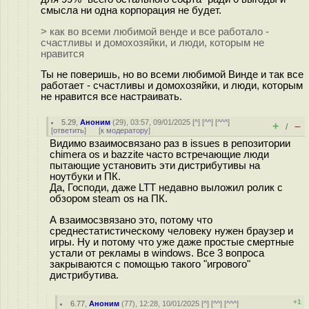
смысла ни одна корпорация не будет.
> как во всеми любимой венде и все работало -
счастливы и домохозяйки, и люди, которым не
нравится
Ты не поверишь, но во всеми любимой Винде и так все
работает - счастливы и домохозяйки, и люди, которым
не нравится все настраивать.
5.29
,
Аноним
(
29
), 03:57, 09/01/2025 [
^
] [
^^
] [
^^^
]
+
–
/
[
ответить
]
[
к модератору
]
Видимо взаимосвязано раз в issues в репозитории
chimera os и bazzite часто встречающие люди
пытающие установить эти дистрибутивы на
ноутбуки и ПК.
Да, Господи, даже LTT недавно выложил ролик с
обзором steam os на ПК.
А взаимосзвязано это, потому что
среднестатистическому человеку нужен браузер и
игры. Ну и потому что уже даже простые смертные
устали от рекламы в windows. Все 3 вопроса
закрываются с помощью такого "игрового"
дистрибутива.
+1
6.77
,
Аноним
(
77
), 12:28, 10/01/2025 [
^
] [
^^
] [
^^^
]