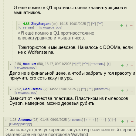
Я ещё помню в Q1 противостояние клавиатурщиков и
мышатников.
4.85
,
ZloySergant
(
ok
), 19:15, 10/01/2025 [
^
] [
^^
] [
^^^
]
+
–
/
[
ответить
]
[
к модератору
]
>Я ещё помню в Q1 противостояние
клавиатурщиков и мышатников.
Трактористов и мышевозов. Началось с DOOMа, если
не с Wolfensteinа.
2.50
,
Аноним
(
50
), 13:47, 09/01/2025 [
^
] [
^^
] [
^^^
] [
ответить
]
[
↑
]
+
–
/
[
к модератору
]
Дело не в финальной цене, а чтобы забрать у гоя красоту и
приучить его есть каку на ура.
2.52
,
Соль земли
(
?
), 14:22, 09/01/2025 [
^
] [
^^
] [
^^^
] [
ответить
]
+
–
/
[
к модератору
]
Зависит от качества пластика. Пластиком из пылесосов
Dyson, наверное, можно деревья рубить.
1.23
,
Аноним
(
23
), 01:48, 09/01/2025 [
ответить
] [
﹢﹢﹢
] [
· · ·
]
[
↓
] [
↑
]
+
–
/
[
к модератору
]
> использует для ускорения запуска игр композитный сервер
Gamescope на базе протокола Wayland