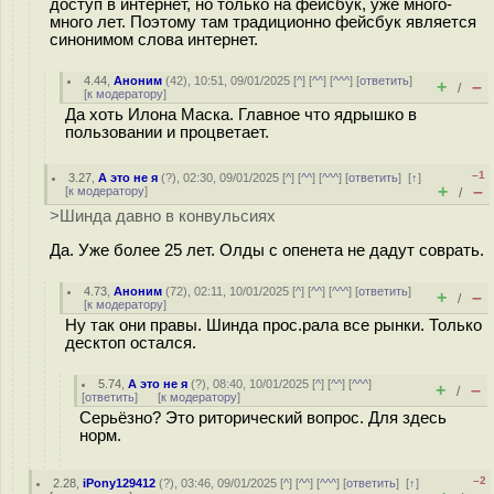
доступ в интернет, но только на фейсбук, уже много-
много лет. Поэтому там традиционно фейсбук является
синонимом слова интернет.
4.44
,
Аноним
(
42
), 10:51, 09/01/2025 [
^
] [
^^
] [
^^^
] [
ответить
]
+
–
/
[
к модератору
]
Да хоть Илона Маска. Главное что ядрышко в
пользовании и процветает.
–1
3.27
,
А это не я
(
?
), 02:30, 09/01/2025 [
^
] [
^^
] [
^^^
] [
ответить
]
[
↑
]
+
–
[
к модератору
]
/
>Шинда давно в конвульсиях
Да. Уже более 25 лет. Олды с опенета не дадут соврать.
4.73
,
Аноним
(
72
), 02:11, 10/01/2025 [
^
] [
^^
] [
^^^
] [
ответить
]
+
–
/
[
к модератору
]
Ну так они правы. Шинда прос.рала все рынки. Только
десктоп остался.
5.74
,
А это не я
(
?
), 08:40, 10/01/2025 [
^
] [
^^
] [
^^^
]
+
–
/
[
ответить
]
[
к модератору
]
Серьёзно? Это риторический вопрос. Для здесь
норм.
–2
2.28
,
iPony129412
(
?
), 03:46, 09/01/2025 [
^
] [
^^
] [
^^^
] [
ответить
]
[
↑
]