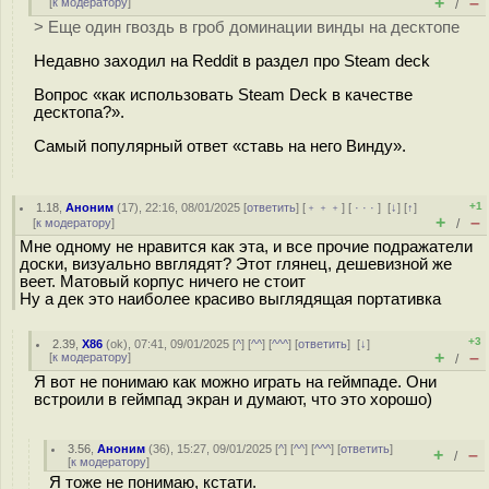
+
–
[
к модератору
]
/
> Еще один гвоздь в гроб доминации винды на десктопе
Недавно заходил на Reddit в раздел про Steam deck
Вопрос «как использовать Steam Deck в качестве
десктопа?».
Самый популярный ответ «ставь на него Винду».
+1
1.18
,
Аноним
(
17
), 22:16, 08/01/2025 [
ответить
] [
﹢﹢﹢
] [
· · ·
]
[
↓
] [
↑
]
+
–
[
к модератору
]
/
Мне одному не нравится как эта, и все прочие подражатели
доски, визуально ввглядят? Этот глянец, дешевизной же
веет. Матовый корпус ничего не стоит
Ну а дек это наиболее красиво выглядящая портативка
+3
2.39
,
X86
(
ok
), 07:41, 09/01/2025 [
^
] [
^^
] [
^^^
] [
ответить
]
[
↓
]
+
–
[
к модератору
]
/
Я вот не понимаю как можно играть на геймпаде. Они
встроили в геймпад экран и думают, что это хорошо)
3.56
,
Аноним
(
36
), 15:27, 09/01/2025 [
^
] [
^^
] [
^^^
] [
ответить
]
+
–
/
[
к модератору
]
Я тоже не понимаю, кстати.