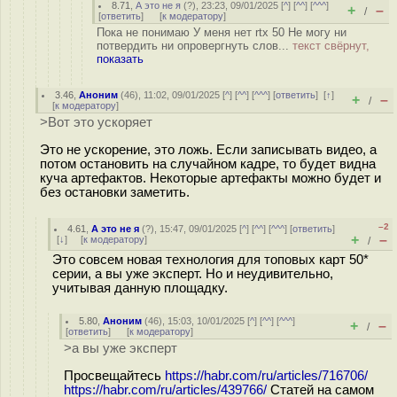
8.71
,
А это не я
(
?
), 23:23, 09/01/2025 [
^
] [
^^
] [
^^^
]
+
–
/
[
ответить
]
[
к модератору
]
Пока не понимаю У меня нет rtx 50 Не могу ни
потвердить ни опровергнуть слов...
текст свёрнут,
показать
3.46
,
Аноним
(
46
), 11:02, 09/01/2025 [
^
] [
^^
] [
^^^
] [
ответить
]
[
↑
]
+
–
/
[
к модератору
]
>Вот это ускоряет
Это не ускорение, это ложь. Если записывать видео, а
потом остановить на случайном кадре, то будет видна
куча артефактов. Некоторые артефакты можно будет и
без остановки заметить.
–2
4.61
,
А это не я
(
?
), 15:47, 09/01/2025 [
^
] [
^^
] [
^^^
] [
ответить
]
+
–
[
↓
] [
к модератору
]
/
Это совсем новая технология для топовых карт 50*
серии, а вы уже эксперт. Но и неудивительно,
учитывая данную площадку.
5.80
,
Аноним
(
46
), 15:03, 10/01/2025 [
^
] [
^^
] [
^^^
]
+
–
/
[
ответить
]
[
к модератору
]
>а вы уже эксперт
Просвещайтесь
https://habr.com/ru/articles/716706/
https://habr.com/ru/articles/439766/
Статей на самом