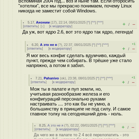
Вспоминая 2004 год... воз и ныне там. Если отбросить
"хотелки", все мы прекрасно понимаем, почему Linux
никогда не заместит собой Windows.
5.17
,
Аноним
(
17
), 22:14, 08/01/2025 [
^
] [
^^
] [
^^^
]
+
–
/
[
ответить
]
[
↓
] [
к модератору
]
Да уж, вот ядро 2.6, вот это ядро так ядро, легенда!
+1
6.20
,
А это не я
(
?
), 22:37, 08/01/2025 [
^
] [
^^
] [
^^^
]
+
–
[
ответить
]
[
к модератору
]
/
Я мог весь конфиг сделать вдумчиво, каждый
пункт, прежде чем собирать. В трёшке уже стало
напряжно, а потом я забил.
+1
7.21
,
Pahanivo
(
ok
), 23:38, 08/01/2025 [
^
] [
^^
] [
^^^
]
+
–
[
ответить
]
[
к модератору
]
/
Мож ты в палате и пуп земли, но,
учитывая разнообразие железа и его
конфигураций персонально руками
настраивать .... это как бы не умно, а
большинству в принципе не под силу. И самое
главное толку на сегодняшний день - ноль.
8.25
,
А это не я
(
?
), 02:22, 09/01/2025 [
^
] [
^^
] [
^^^
]
+
–
/
[
ответить
]
[
к модератору
]
Да чего же в палате то 2 4 всё перелопатить - это