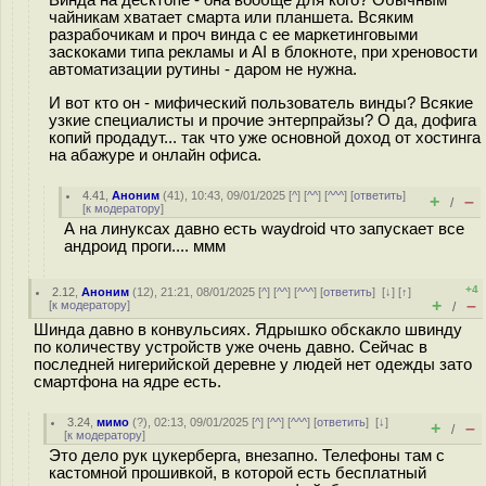
чайникам хватает смарта или планшета. Всяким
разрабочикам и проч винда с ее маркетинговыми
заскоками типа рекламы и AI в блокноте, при хреновости
автоматизации рутины - даром не нужна.
И вот кто он - мифический пользователь винды? Всякие
узкие специалисты и прочие энтерпрайзы? О да, дофига
копий продадут... так что уже основной доход от хостинга
на абажуре и онлайн офиса.
4.41
,
Аноним
(
41
), 10:43, 09/01/2025 [
^
] [
^^
] [
^^^
] [
ответить
]
+
–
/
[
к модератору
]
А на линуксах давно есть waydroid что запускает все
андроид проги.... ммм
+4
2.12
,
Аноним
(
12
), 21:21, 08/01/2025 [
^
] [
^^
] [
^^^
] [
ответить
]
[
↓
] [
↑
]
+
–
[
к модератору
]
/
Шинда давно в конвульсиях. Ядрышко обскакло швинду
по количеству устройств уже очень давно. Сейчас в
последней нигерийской деревне у людей нет одежды зато
смартфона на ядре есть.
3.24
,
мимо
(
?
), 02:13, 09/01/2025 [
^
] [
^^
] [
^^^
] [
ответить
]
[
↓
]
+
–
/
[
к модератору
]
Это дело рук цукерберга, внезапно. Телефоны там с
кастомной прошивкой, в которой есть бесплатный