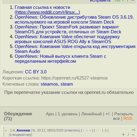
исправить
/
+30
Главная ссылка к новости
(
https://www.reddit.com/r/linux...
)
OpenNews: Обновление дистрибутива Steam OS 3.6.19,
используемого на игровой консоли Steam Deck
OpenNews: Проект SteamFork развивает вариант
SteamOS для устройств, отличных от Steam Deck
OpenNews: Компания Valve обеспечит поддержку
игровых консолей ASUS ROG Ally в SteamOS
OpenNews: Компания Valve открыла код инструментария
Steam Audio
OpenNews: Новый выпуск клиента Steam c
переделанным интерфейсом
Лицензия:
CC BY 3.0
Короткая ссылка: https://opennet.ru/62527-steamos
Ключевые слова:
steamos
,
steam
При перепечатке указание ссылки на opennet.ru обязательно
Обсуждение
Ajax
|
1 уровень
|
Линейный
|
+/-
|
Раскрыть
(71)
всё
|
RSS
+4
1.4
,
Аноним
(
4
), 20:12, 08/01/2025 [
ответить
] [
﹢﹢﹢
] [
· · ·
]
[
↓
]
+
–
[
к модератору
]
/