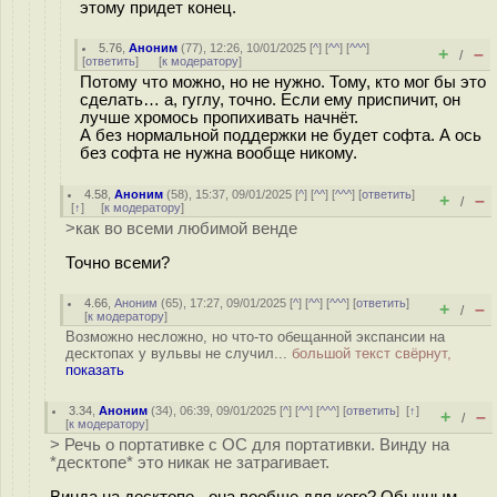
этому придет конец.
5.76
,
Аноним
(
77
), 12:26, 10/01/2025 [
^
] [
^^
] [
^^^
]
+
–
/
[
ответить
]
[
к модератору
]
Потому что можно, но не нужно. Тому, кто мог бы это
сделать… а, гуглу, точно. Если ему приспичит, он
лучше хромось пропихивать начнёт.
А без нормальной поддержки не будет софта. А ось
без софта не нужна вообще никому.
4.58
,
Аноним
(
58
), 15:37, 09/01/2025 [
^
] [
^^
] [
^^^
] [
ответить
]
+
–
/
[
↑
] [
к модератору
]
>как во всеми любимой венде
Точно всеми?
4.66
,
Аноним
(
65
), 17:27, 09/01/2025 [
^
] [
^^
] [
^^^
] [
ответить
]
+
–
/
[
к модератору
]
Возможно несложно, но что-то обещанной экспансии на
десктопах у вульвы не случил...
большой текст свёрнут,
показать
3.34
,
Аноним
(
34
), 06:39, 09/01/2025 [
^
] [
^^
] [
^^^
] [
ответить
]
[
↑
]
+
–
/
[
к модератору
]
> Речь о портативке с ОС для портативки. Винду на
*десктопе* это никак не затрагивает.
Винда на десктопе - она вообще для кого? Обычным