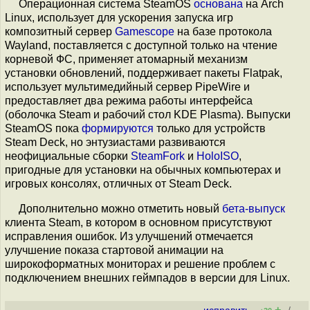
Операционная система SteamOS
основана
на Arch
Linux, использует для ускорения запуска игр
композитный сервер
Gamescope
на базе протокола
Wayland, поставляется с доступной только на чтение
корневой ФС, применяет атомарный механизм
установки обновлений, поддерживает пакеты Flatpak,
использует мультимедийный сервер PipeWire и
предоставляет два режима работы интерфейса
(оболочка Steam и рабочий стол KDE Plasma). Выпуски
SteamOS пока
формируются
только для устройств
Steam Deck, но энтузиастами развиваются
неофициальные сборки
SteamFork
и
HoloISO
,
пригодные для установки на обычных компьютерах и
игровых консолях, отличных от Steam Deck.
Дополнительно можно отметить новый
бета-выпуск
клиента Steam, в котором в основном присутствуют
исправления ошибок. Из улучшений отмечается
улучшение показа стартовой анимации на
широкоформатных мониторах и решение проблем с
подключением внешних геймпадов в версии для Linux.
+
–