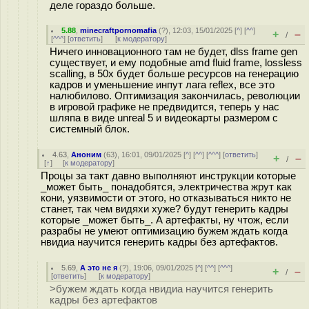
деле гораздо больше.
5.88
,
minecraftpornomafia
(
?
), 12:03, 15/01/2025 [
^
] [
^^
]
+
–
/
[
^^^
] [
ответить
]
[
к модератору
]
Ничего инновационного там не будет, dlss frame gen
существует, и ему подобные amd fluid frame, lossless
scalling, в 50х будет больше ресурсов на генерацию
кадров и уменьшение инпут лага reflex, все это
налюбилово. Оптимизация закончилась, революции
в игровой графике не предвидится, теперь у нас
шляпа в виде unreal 5 и видеокарты размером с
системный блок.
4.63
,
Аноним
(
63
), 16:01, 09/01/2025 [
^
] [
^^
] [
^^^
] [
ответить
]
+
–
/
[
↑
] [
к модератору
]
Процы за такт давно выполняют инструкции которые
_может быть_ понадобятся, электричества жрут как
кони, уязвимости от этого, но отказываться никто не
станет, так чем видяхи хуже? будут генерить кадры
которые _может быть_. А артефакты, ну чтож, если
разрабы не умеют оптимизацию бужем ждать когда
нвидиа научится генерить кадры без артефактов.
5.69
,
А это не я
(
?
), 19:06, 09/01/2025 [
^
] [
^^
] [
^^^
]
+
–
/
[
ответить
]
[
к модератору
]
>бужем ждать когда нвидиа научится генерить
кадры без артефактов