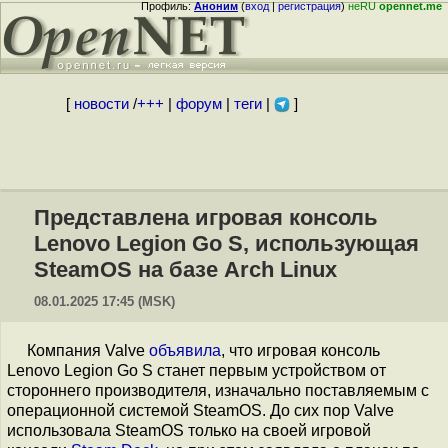
Профиль:
Аноним
(
вход
|
регистрация
)
неRU
opennet.me
[
новости
/
+++
|
форум
|
теги
|
]
Представлена игровая консоль
Lenovo Legion Go S, использующая
SteamOS на базе Arch Linux
08.01.2025 17:45 (MSK)
Компания Valve
объявила
, что игровая консоль
Lenovo Legion Go S станет первым устройством от
стороннего производителя, изначально поставляемым с
операционной системой SteamOS. До сих пор Valve
использовала SteamOS только на своей игровой