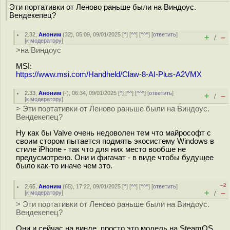
Эти портативки от Леново раньше были на Виндоус.
Вендекепец?
2.32
,
Аноним
(
32
), 05:09, 09/01/2025 [
^
] [
^^
] [
^^^
] [
ответить
]
+
–
/
[
к модератору
]
>на Виндоус
MSI:
https://www.msi.com/Handheld/Claw-8-AI-Plus-A2VMX
2.33
,
Аноним
(
-
), 06:34, 09/01/2025 [
^
] [
^^
] [
^^^
] [
ответить
]
+
–
/
[
к модератору
]
> Эти портативки от Леново раньше были на Виндоус.
Вендекепец?
Ну как бы Valve очень недоволен тем что майрософт с
своим стором пытается подмять экосистему Windows в
стиле iPhone - так что для них место вообше не
предусмотрено. Они и фигачат - в виде чтобы будущее
было как-то иначе чем это.
–2
2.65
,
Аноним
(
65
), 17:22, 09/01/2025 [
^
] [
^^
] [
^^^
] [
ответить
]
+
–
[
к модератору
]
/
> Эти портативки от Леново раньше были на Виндоус.
Вендекепец?
Они и сейчас на винде, просто это модель на SteamOS,