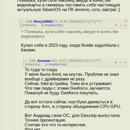
Поняшка, купи себе наконец амуде в качестве
видеокарты и сможешь поставить себе настоящую
актуальную SteamOS на ПК железо, хоть завтра! ;)
–1
5.69
,
iPony128052
(
?
), 15:49, 23/05/2025 [
^
] [
^^
] [
^^^
]
+
–
[
ответить
]
[
к модератору
]
/
> Поняшка, купи себе наконец амуде в качестве
видеокарты
Купил себе в 2023 году, когда Nvidia задолбала с
багами.
6.81
,
Аноним
(
81
), 16:27, 23/05/2025 [
^
] [
^^
] [
^^^
]
+
–
/
[
ответить
]
[
к модератору
]
То туда то сюда.
У меня была Amd, на ноутах. Проблем не знал
вообще с драйверами не разу.
Сейчас Intel встройка. Тоже все устраивает.
Что там люди с этими Geeforce, мучаются.
Пожалуй не буду Geeforce покупать.
Да вот кстати сейчас ноутбуки движуться в
сторону Arm, в сторону обьединения CPU GPU.
Вот Андроид свою ОС, для Desctop выпустила.
Точнее презентация.
Считаю это что то интересное.
Или нет.