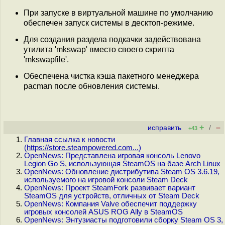
При запуске в виртуальной машине по умолчанию
обеспечен запуск системы в десктоп-режиме.
Для создания раздела подкачки задействована
утилита 'mkswap' вместо своего скрипта
'mkswapfile'.
Обеспечена чистка кэша пакетного менеджера
pacman после обновления системы.
+
–
исправить
/
+43
Главная ссылка к новости
(
https://store.steampowered.com...
)
OpenNews: Представлена игровая консоль Lenovo
Legion Go S, использующая SteamOS на базе Arch Linux
OpenNews: Обновление дистрибутива Steam OS 3.6.19,
используемого на игровой консоли Steam Deck
OpenNews: Проект SteamFork развивает вариант
SteamOS для устройств, отличных от Steam Deck
OpenNews: Компания Valve обеспечит поддержку
игровых консолей ASUS ROG Ally в SteamOS
OpenNews: Энтузиасты подготовили сборку Steam OS 3,