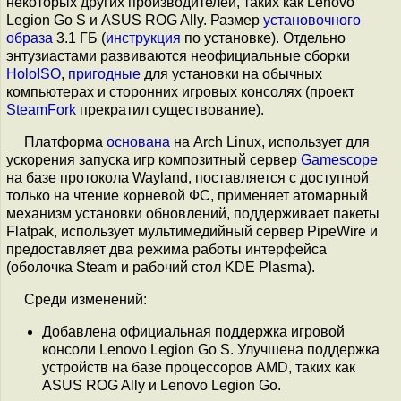
некоторых других производителей, таких как Lenovo
Legion Go S и ASUS ROG Ally. Размер
установочного
образа
3.1 ГБ (
инструкция
по установке). Отдельно
энтузиастами развиваются неофициальные сборки
HoloISO
,
пригодные
для установки на обычных
компьютерах и сторонних игровых консолях (проект
SteamFork
прекратил существование).
Платформа
основана
на Arch Linux, использует для
ускорения запуска игр композитный сервер
Gamescope
на базе протокола Wayland, поставляется с доступной
только на чтение корневой ФС, применяет атомарный
механизм установки обновлений, поддерживает пакеты
Flatpak, использует мультимедийный сервер PipeWire и
предоставляет два режима работы интерфейса
(оболочка Steam и рабочий стол KDE Plasma).
Среди изменений:
Добавлена официальная поддержка игровой
консоли Lenovo Legion Go S. Улучшена поддержка
устройств на базе процессоров AMD, таких как
ASUS ROG Ally и Lenovo Legion Go.