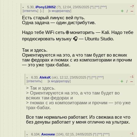
–7
5.30
,
iPony128052
(
?
), 12:04, 23/05/2025 [
^
] [
^^
] [
^^^
]
+
–
[
ответить
]
[
↓
] [
к модератору
]
/
Есть старый линукс вей путь.
Одна задача — один дистрибутив.
Надо тебе WiFi сеть 🌐 мониторить — Kali. Надо тебе
продюсировать музыку 🎧 — Ubuntu Studio.
Так и здесь.
Ориентируются на это, а что там будет во всяких
там федорах и гномах с из композиторами и прочим
— это уже трах-бабах.
–1
6.33
,
AleksK
(
ok
), 12:12, 23/05/2025 [
^
] [
^^
] [
^^^
]
+
–
[
ответить
]
[
к модератору
]
/
> Так и здесь.
> Ориентируются на это, а что там будет во
всяких там федорах и
> гномах с из композиторами и прочим — это уже
трах-бабах.
Все там нормально работает. Из свежака все что
без денувы работает у меня отлично на ультрах.
–1
6.104
,
Аноним
(
104
), 02:15, 24/05/2025 [
^
] [
^^
] [
^^^
]