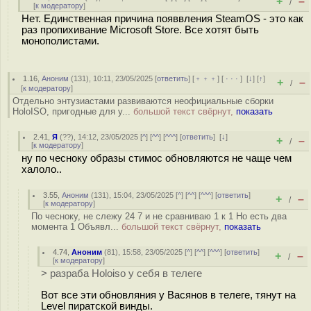
+
–
/
[
к модератору
]
Нет. Единственная причина появвления SteamOS - это как
раз пропихивание Microsoft Store. Все хотят быть
монополистами.
1.16
,
Аноним
(
131
), 10:11, 23/05/2025 [
ответить
] [
﹢﹢﹢
] [
· · ·
]
[
↓
] [
↑
]
+
–
/
[
к модератору
]
Отдельно энтузиастами развиваются неофициальные сборки
HoloISO, пригодные для у...
большой текст свёрнут,
показать
2.41
,
Я
(
??
), 14:12, 23/05/2025 [
^
] [
^^
] [
^^^
] [
ответить
]
[
↓
]
+
–
/
[
к модератору
]
ну по чесноку образы стимос обновляются не чаще чем
халоло..
3.55
,
Аноним
(
131
), 15:04, 23/05/2025 [
^
] [
^^
] [
^^^
] [
ответить
]
+
–
/
[
к модератору
]
По чесноку, не слежу 24 7 и не сравниваю 1 к 1 Но есть два
момента 1 Объявл...
большой текст свёрнут,
показать
4.74
,
Аноним
(
81
), 15:58, 23/05/2025 [
^
] [
^^
] [
^^^
] [
ответить
]
+
–
/
[
к модератору
]
> разраба Holoiso у себя в телеге
Вот все эти обновляния у Васянов в телеге, тянут на
Level пиратской винды.