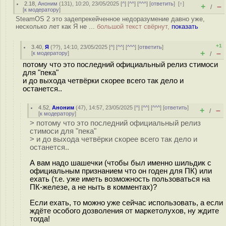
2.18
,
Аноним
(
131
), 10:20, 23/05/2025 [
^
] [
^^
] [
^^^
] [
ответить
]
[
↑
]
+
–
/
[
к модератору
]
SteamOS 2 это задепрекейченное недоразумение давно уже,
несколько лет как Я не ...
большой текст свёрнут,
показать
+1
3.40
,
Я
(
??
), 14:10, 23/05/2025 [
^
] [
^^
] [
^^^
] [
ответить
]
+
–
[
к модератору
]
/
потому что это последний официальный релиз стимоси
для "пека"
и до выхода четвёрки скорее всего так дело и
останется..
4.52
,
Аноним
(
47
), 14:57, 23/05/2025 [
^
] [
^^
] [
^^^
] [
ответить
]
+
–
/
[
к модератору
]
> потому что это последний официальный релиз
стимоси для "пека"
> и до выхода четвёрки скорее всего так дело и
останется..
А вам надо шашечки (чтобы был именно шильдик с
официальным признанием что он годен для ПК) или
ехать (т.е. уже иметь возможность пользоваться на
ПК-железе, а не ныть в комментах)?
Если ехать, то можно уже сейчас использовать, а если
ждёте особого дозволения от маркетолухов, ну ждите
тогда!