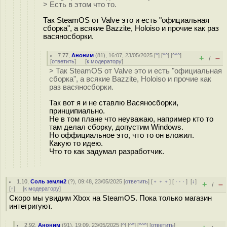
> Есть в этом что то.
Так SteamOS от Valve это и есть "официальная
сборка", а всякие Bazzite, Holoiso и прочие как раз
васяносборки.
7.77
,
Аноним
(
81
), 16:07, 23/05/2025 [
^
] [
^^
] [
^^^
]
+
–
/
[
ответить
]
[
к модератору
]
> Так SteamOS от Valve это и есть "официальная
сборка", а всякие Bazzite, Holoiso и прочие как
раз васяносборки.
Так вот я и не ставлю Васяносборки,
принципиально.
Не в том плане что неуважаю, например кто то
там делал сборку, допустим Windows.
Но оффициальное это, что то он вложил.
Какую то идею.
Что то как задумал разработчик.
1.10
,
Соль земли2
(
?
), 09:48, 23/05/2025 [
ответить
] [
﹢﹢﹢
] [
· · ·
]
[
↓
]
+
–
/
[
↑
] [
к модератору
]
Скоро мы увидим Xbox на SteamOS. Пока только магазин
интегригуют.
2.92
,
Аноним
(
91
), 19:09, 23/05/2025 [
^
] [
^^
] [
^^^
] [
ответить
]