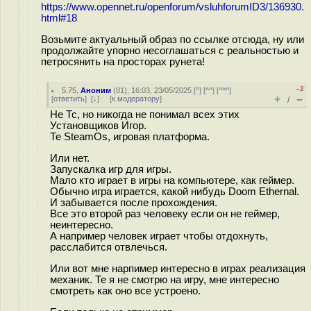
https://www.opennet.ru/openforum/vsluhforumID3/136930.
html#18
Возьмите актуальный образ по ссылке отсюда, ну или
продолжайте упорно несоглашаться с реальностью и
петросянить на просторах рунета!
–2
5.75
,
Аноним
(
81
), 16:03, 23/05/2025 [
^
] [
^^
] [
^^^
]
+
–
[
ответить
]
[
↓
] [
к модератору
]
/
Не Тс, но никогда не понимал всех этих
Установщиков Игор.
Те SteamOs, игровая платформа.
Или нет.
Запускалка игр для игры.
Мало кто играет в игры на компьютере, как геймер.
Обычно игра играется, какой нибудь Doom Ethernal.
И забывается после прохождения.
Все это второй раз человеку если он не геймер,
неинтересно.
А например человек играет чтобы отдохнуть,
расслабится отвлечься.
Или вот мне нарпимер интересно в играх реализация
механик. Те я не смотрю на игру, мне интересно
смотреть как оно все устроено.