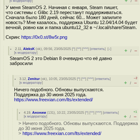
+
–
[
к модератору
]
/
У меня SteamOS 2. Начиная с января, Steam пишет,
что системы с Glibc 2.19 перестанут поддерживаться.
Сначала было 180 дней, сейчас 60... Может запилите
новость? Мне казалось, поддержка Ubuntu 12.04/14.04 будет
вечной, ровно как и папка ubuntu12_32 в ~/.local/share/Steam.
Скрин:
https://0x0.st/8w5r.png
2.11
,
AleksK
(
ok
), 09:56, 23/05/2025 [
^
] [
^^
] [
^^^
] [
ответить
]
[
↓
]
+
–
/
[
к модератору
]
SteamOS 2 это Debian 8 очевидно что её давно
забросили
–2
3.12
,
Zenitur
(
ok
), 10:05, 23/05/2025 [
^
] [
^^
] [
^^^
] [
ответить
]
+
–
[
к модератору
]
/
Ничего подобного. Обновы выпускаются.
Поддержка до 30 июня 2025 года.
https://www.freexian.com/lts/extended/
+1
4.19
,
Аноним
(
131
), 10:22, 23/05/2025 [
^
] [
^^
] [
^^^
] [
ответить
]
+
–
[
к модератору
]
/
> Ничего подобного. Обновы выпускаются. Поддержка
до 30 июня 2025 года.
>
https://www.freexian.com/lts/extended/