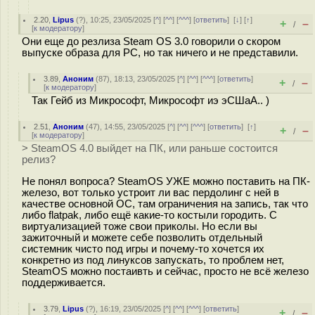
2.20
,
Lipus
(
?
), 10:25, 23/05/2025 [
^
] [
^^
] [
^^^
] [
ответить
]
[
↓
] [
↑
]
+
–
/
[
к модератору
]
Они еще до резлиза Steam OS 3.0 говорили о скором
выпуске образа для PC, но так ничего и не представили.
3.89
,
Аноним
(
87
), 18:13, 23/05/2025 [
^
] [
^^
] [
^^^
] [
ответить
]
+
–
/
[
к модератору
]
Так Гейб из Микрософт, Микрософт иэ эСШаА.. )
2.51
,
Аноним
(
47
), 14:55, 23/05/2025 [
^
] [
^^
] [
^^^
] [
ответить
]
[
↑
]
+
–
/
[
к модератору
]
> SteamOS 4.0 выйдет на ПК, или раньше состоится
релиз?
Не понял вопроса? SteamOS УЖЕ можно поставить на ПК-
железо, вот только устроит ли вас пердолинг с ней в
качестве основной ОС, там ограничения на запись, так что
либо flatpak, либо ещё какие-то костыли городить. С
виртуализацией тоже свои приколы. Но если вы
зажиточный и можете себе позволить отдельный
системник чисто под игры и почему-то хочется их
конкретно из под линуксов запускать, то проблем нет,
SteamOS можно постаивть и сейчас, просто не всё железо
поддерживается.
3.79
,
Lipus
(
?
), 16:19, 23/05/2025 [
^
] [
^^
] [
^^^
] [
ответить
]
+
–
/