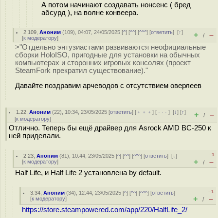
А потом начинают создавать нонсенс ( бред
абсурд ), на волне конвеера.
2.109
,
Аноним
(
109
), 04:07, 24/05/2025 [
^
] [
^^
] [
^^^
] [
ответить
]
[
↑
]
+
–
/
[
к модератору
]
>"Отдельно энтузиастами развиваются неофициальные
сборки HoloISO, пригодные для установки на обычных
компьютерах и сторонних игровых консолях (проект
SteamFork прекратил существование)."
Давайте поздравим арчеводов с отсутствием оверлеев
1.22
,
Аноним
(
22
), 10:34, 23/05/2025 [
ответить
] [
﹢﹢﹢
] [
· · ·
]
[
↓
] [
↑
]
+
–
/
[
к модератору
]
Отлично. Теперь бы ещё драйвер для Asrock AMD BC-250 к
ней приделали.
–1
2.23
,
Аноним
(
81
), 10:44, 23/05/2025 [
^
] [
^^
] [
^^^
] [
ответить
]
[
↓
]
+
–
[
к модератору
]
/
Half Life, и Half Life 2 установлена by default.
–1
3.34
,
Аноним
(
34
), 12:44, 23/05/2025 [
^
] [
^^
] [
^^^
] [
ответить
]
+
–
[
к модератору
]
/
https://store.steampowered.com/app/220/HalfLife_2/