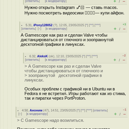
+
–
[
ответить
]
[
к модератору
]
/
Нужно открыть Instagram 💅🏻 — ставь macos.
Нужно посмотреть видеосики 👉🏿👌🏻— купи айфон.
+3
5.31
,
iPony128052
(
?
), 12:05, 23/05/2025 [
^
] [
^^
] [
^^^
]
+
–
[
ответить
]
[
↑
] [
к модератору
]
/
А Gamescope как раз и сделан Valve чтобы
дистанцироваться от глючного и зоопракнутой
десктопной графики в линуксах.
–2
6.32
,
AleksK
(
ok
), 12:10, 23/05/2025 [
^
] [
^^
] [
^^^
]
+
–
[
ответить
]
[
к модератору
]
/
> А Gamescope как раз и сделан Valve
чтобы дистанцироваться от глючного и
> зоопракнутой десктопной графики в
линуксах.
Особых проблем с графикой ни в Ubuntu ни в
Fedora я не встретил. Игры работают как из стима,
так и пиратки через PortProton.
–1
4.50
,
Аноним
(
47
), 14:51, 23/05/2025 [
^
] [
^^
] [
^^^
] [
ответить
]
+
–
[
↑
] [
к модератору
]
/
> С Gamescope надо возилиться.