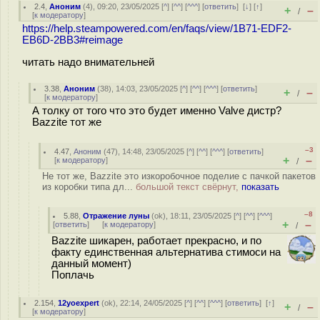
2.4
,
Аноним
(
4
), 09:20, 23/05/2025 [
^
] [
^^
] [
^^^
] [
ответить
]
[
↓
] [
↑
]
+
–
/
[
к модератору
]
https://help.steampowered.com/en/faqs/view/1B71-EDF2-
EB6D-2BB3#reimage
читать надо внимательней
3.38
,
Аноним
(
38
), 14:03, 23/05/2025 [
^
] [
^^
] [
^^^
] [
ответить
]
+
–
/
[
к модератору
]
А толку от того что это будет именно Valve дистр?
Bazzite тот же
–3
4.47
,
Аноним
(
47
), 14:48, 23/05/2025 [
^
] [
^^
] [
^^^
] [
ответить
]
+
–
[
к модератору
]
/
Не тот же, Bazzite это изкоробочное поделие с пачкой пакетов
из коробки типа дл...
большой текст свёрнут,
показать
–8
5.88
,
Отражение луны
(
ok
), 18:11, 23/05/2025 [
^
] [
^^
] [
^^^
]
+
–
[
ответить
]
[
к модератору
]
/
Bazzite шикарен, работает прекрасно, и по
факту единственная альтернатива стимоси на
данный момент)
Поплачь
2.154
,
12yoexpert
(
ok
), 22:14, 24/05/2025 [
^
] [
^^
] [
^^^
] [
ответить
]
[
↑
]
+
–
/
[
к модератору
]