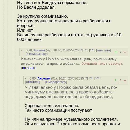
Ну типа вот Виндоувз нормальная.
Но Васян доделал.
За крупную организацию.
Которая лучше него изначально разбирается в
вопросе.
Или нет.
Васян лучше разбирается штата сотрудников в 210
000 человек.
5.78
,
Аноним
(
47
), 16:10, 23/05/2025 [
^
] [
^^
] [
^^^
] [
ответить
]
+
–
/
[
к модератору
]
Изначально у Holoiso была благая цель, по-минимуму
вмешиваться, а просто добавит...
большой текст свёрнут,
показать
6.80
,
Аноним
(
81
), 16:24, 23/05/2025 [
^
] [
^^
] [
^^^
]
+
–
/
[
ответить
]
[
к модератору
]
> Изначально у Holoiso была благая цель, по-
минимуму вмешиваться, а просто добавить
поддержку дополнительного оборудования,
Хорошая цель изначально.
Так часто организации поступают.
Ну или на примере музыального исполнителя.
Они выпускают 2 трека которые всем нравятся.