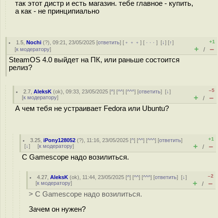
так этот дистр и есть магазин. тебе главное - купить,
а как - не принципиально
+1
1.5
,
Nochi
(
?
), 09:21, 23/05/2025 [
ответить
] [
﹢﹢﹢
] [
· · ·
]
[
↓
] [
↑
]
+
–
[
к модератору
]
/
SteamOS 4.0 выйдет на ПК, или раньше состоится
релиз?
–5
2.7
,
AleksK
(
ok
), 09:33, 23/05/2025 [
^
] [
^^
] [
^^^
] [
ответить
]
[
↓
]
+
–
[
к модератору
]
/
А чем тебя не устраивает Fedora или Ubuntu?
+1
3.25
,
iPony128052
(
?
), 11:16, 23/05/2025 [
^
] [
^^
] [
^^^
] [
ответить
]
+
–
[
↓
] [
к модератору
]
/
С Gamescope надо возилиться.
–2
4.27
,
AleksK
(
ok
), 11:44, 23/05/2025 [
^
] [
^^
] [
^^^
] [
ответить
]
[
↓
]
+
–
[
к модератору
]
/
> С Gamescope надо возилиться.
Зачем он нужен?