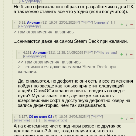
[
к модератору
]
Не было официального образа от разработчиков для ПК,
а так можно ставить все что угодно (если получится)).
3.91
,
Аноним
(
91
), 19:07, 23/05/2025 [
^
] [
^^
] [
^^^
] [
ответить
]
[
↓
]
+
–
/
[
к модератору
]
> там ограничения на запись
...снимаются даже на самом Steam Deck при желании.
4.131
,
Аноним
(
131
), 11:38, 24/05/2025 [
^
] [
^^
] [
^^^
] [
ответить
]
+
–
/
[
к модератору
]
>> там ограничения на запись
> ...снимаются даже на самом Steam Deck при
желании.
Да, снимаются, но дефолтно они есть и все изменения
пойдут по звезде как только прилетит следующий
апдейт СтимОСи и заново опять городить огород с
нуля? Мусье знает толк, лучше уж костялять
юзерспейсный софт в доступную дефолтно юзеру на
запись директорию, чем так извращаться.
3.127
,
С0 по цене С2
(
?
), 10:03, 24/05/2025 [
^
] [
^^
] [
^^^
]
+
–
/
[
ответить
]
[
↓
] [
↑
] [
к модератору
]
А на системнике чисто под игры разве не другая ос
должна стоять? А, не, тогда получится, что это
системник для всего, в том числе и для игр. Не катит.