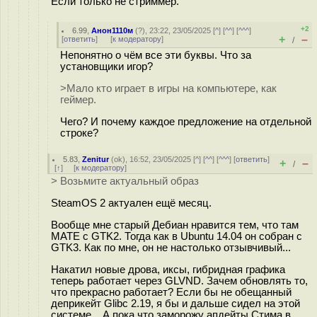
Если только не стриммер.
+2
6.99
,
Анон1110м
(
?
), 23:22, 23/05/2025 [
^
] [
^^
] [
^^^
]
+
–
[
ответить
]
[
к модератору
]
/
Непонятно о чём все эти буквы. Что за
установщики игор?
>Мало кто играет в игры на компьютере, как
геймер.
Чего? И почему каждое предложение на отдельной
строке?
5.83
,
Zenitur
(
ok
), 16:52, 23/05/2025 [
^
] [
^^
] [
^^^
] [
ответить
]
+
–
/
[
↑
] [
к модератору
]
> Возьмите актуальный образ
SteamOS 2 актуален ещё месяц.
Вообще мне старый Дебиан нравится тем, что там
MATE с GTK2. Тогда как в Ubuntu 14.04 он собран с
GTK3. Как по мне, он не настолько отзывчивый...
Накатил новые дрова, иксы, гибридная графика
теперь работает через GLVND. Зачем обновлять то,
что прекрасно работает? Если бы не обещанный
деприкейт Glibc 2.19, я бы и дальше сидел на этой
системе... А пока что заморожу апдейты Стима в