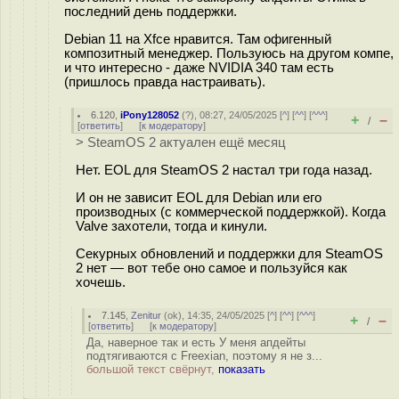
последний день поддержки.
Debian 11 на Xfce нравится. Там офигенный
композитный менеджер. Пользуюсь на другом компе,
и что интересно - даже NVIDIA 340 там есть
(пришлось правда настраивать).
6.120
,
iPony128052
(
?
), 08:27, 24/05/2025 [
^
] [
^^
] [
^^^
]
+
–
/
[
ответить
]
[
к модератору
]
> SteamOS 2 актуален ещё месяц
Нет. EOL для SteamOS 2 настал три года назад.
И он не зависит EOL для Debian или его
производных (с коммерческой поддержкой). Когда
Valve захотели, тогда и кинули.
Секурных обновлений и поддержки для SteamOS
2 нет — вот тебе оно самое и пользуйся как
хочешь.
7.145
,
Zenitur
(
ok
), 14:35, 24/05/2025 [
^
] [
^^
] [
^^^
]
+
–
/
[
ответить
]
[
к модератору
]
Да, наверное так и есть У меня апдейты
подтягиваются с Freexian, поэтому я не з...
большой текст свёрнут,
показать