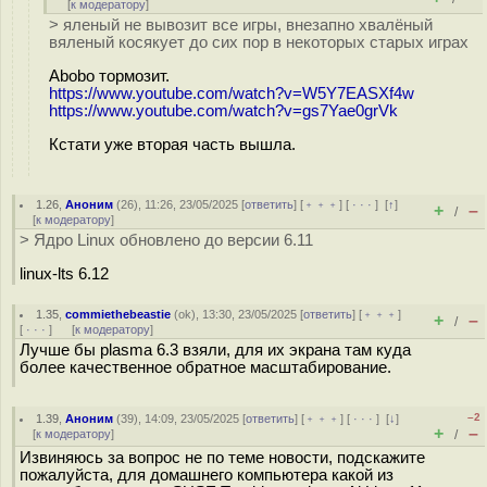
[
к модератору
]
> яленый не вывозит все игры, внезапно хвалёный
вяленый косякует до сих пор в некоторых старых играх
Abobo тормозит.
https://www.youtube.com/watch?v=W5Y7EASXf4w
https://www.youtube.com/watch?v=gs7Yae0grVk
Кстати уже вторая часть вышла.
1.26
,
Аноним
(
26
), 11:26, 23/05/2025 [
ответить
] [
﹢﹢﹢
] [
· · ·
]
[
↑
]
+
–
/
[
к модератору
]
> Ядро Linux обновлено до версии 6.11
linux-lts 6.12
1.35
,
commiethebeastie
(
ok
), 13:30, 23/05/2025 [
ответить
] [
﹢﹢﹢
]
+
–
/
[
· · ·
]
[
к модератору
]
Лучше бы plasma 6.3 взяли, для их экрана там куда
более качественное обратное масштабирование.
–2
1.39
,
Аноним
(
39
), 14:09, 23/05/2025 [
ответить
] [
﹢﹢﹢
] [
· · ·
]
[
↓
]
+
–
[
к модератору
]
/
Извиняюсь за вопрос не по теме новости, подскажите
пожалуйста, для домашнего компьютера какой из