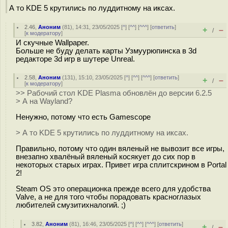
А то KDE 5 крутились по луддитному на иксах.
2.46
,
Аноним
(
81
), 14:31, 23/05/2025 [
^
] [
^^
] [
^^^
] [
ответить
]
+
–
/
[
к модератору
]
И скучные Wallpaper.
Больше не буду делать карты Узмуурюпинска в 3d
редакторе 3d игр в шутере Unreal.
2.58
,
Аноним
(
131
), 15:10, 23/05/2025 [
^
] [
^^
] [
^^^
] [
ответить
]
+
–
/
[
к модератору
]
>> Рабочий стол KDE Plasma обновлён до версии 6.2.5
> А на Wayland?
Ненужно, потому что есть Gamescope
> А то KDE 5 крутились по луддитному на иксах.
Правильно, потому что один вяленый не вывозит все игры,
внезапно хвалёный вяленый косякует до сих пор в
некоторых старых играх. Привет игра сплитскрином в Portal
2!
Steam OS это операционка прежде всего для удобства
Valve, а не для того чтобы порадовать кpacнoглaзыx
любителей смузитихналогий. ;)
3.82
,
Аноним
(
81
), 16:46, 23/05/2025 [
^
] [
^^
] [
^^^
] [
ответить
]
+
–
/