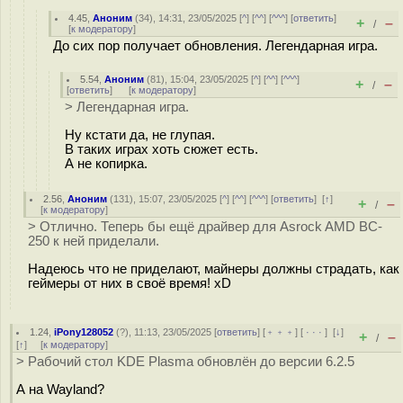
4.45
,
Аноним
(
34
), 14:31, 23/05/2025 [
^
] [
^^
] [
^^^
] [
ответить
]
+
–
/
[
к модератору
]
До сих пор получает обновления. Легендарная игра.
5.54
,
Аноним
(
81
), 15:04, 23/05/2025 [
^
] [
^^
] [
^^^
]
+
–
/
[
ответить
]
[
к модератору
]
> Легендарная игра.
Ну кстати да, не глупая.
В таких играх хоть сюжет есть.
А не копирка.
2.56
,
Аноним
(
131
), 15:07, 23/05/2025 [
^
] [
^^
] [
^^^
] [
ответить
]
[
↑
]
+
–
/
[
к модератору
]
> Отлично. Теперь бы ещё драйвер для Asrock AMD BC-
250 к ней приделали.
Надеюсь что не приделают, майнеры должны страдать, как
геймеры от них в своё время! xD
1.24
,
iPony128052
(
?
), 11:13, 23/05/2025 [
ответить
] [
﹢﹢﹢
] [
· · ·
]
[
↓
]
+
–
/
[
↑
] [
к модератору
]
> Рабочий стол KDE Plasma обновлён до версии 6.2.5
А на Wayland?