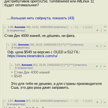
дистрибутивов openSUSE Tumbleweed или AltLinux 11
будет оптимальнее?
....большая нить свёрнута, показать (43)
+1
1.48
,
Аноним
(
48
), 14:51, 23/05/2025 [
ответить
] [
﹢﹢﹢
] [
· · ·
]
[
↓
] [
↑
]
+
–
[
к модератору
]
/
Стим Дек 4000 юаней, не дёшево, ни фига.
2.61
,
Аноним
(
34
), 15:22, 23/05/2025 [
^
] [
^^
] [
^^^
] [
ответить
]
+
–
/
[
к модератору
]
Оф. цена $549 за версию с OLED и 512 Гб.:
https://www.steamdeck.com/ru/
3.62
,
Аноним
(
81
), 15:29, 23/05/2025 [
^
] [
^^
] [
^^^
] [
ответить
]
+
–
/
[
к модератору
]
> Стим Дек 4000 юаней
> $549
Это для тебя не дешево, а для страны производителя
Сша, это два раза джип заправить.
1.57
,
Аноним
(
57
), 15:10, 23/05/2025 [
ответить
] [
﹢﹢﹢
] [
· · ·
]
[
↓
] [
↑
]
+
–
/
[
к модератору
]