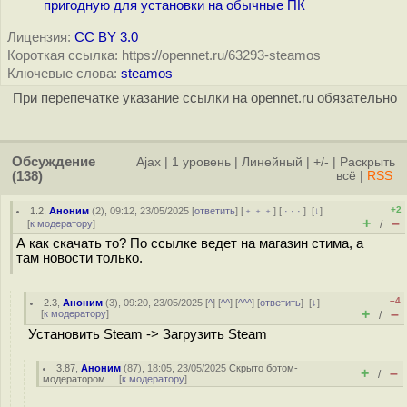
пригодную для установки на обычные ПК
Лицензия:
CC BY 3.0
Короткая ссылка: https://opennet.ru/63293-steamos
Ключевые слова:
steamos
При перепечатке указание ссылки на opennet.ru обязательно
Обсуждение
Ajax
|
1 уровень
|
Линейный
|
+/-
|
Раскрыть
(138)
всё
|
RSS
+2
1.2
,
Аноним
(
2
), 09:12, 23/05/2025 [
ответить
] [
﹢﹢﹢
] [
· · ·
]
[
↓
]
+
–
[
к модератору
]
/
А как скачать то? По ссылке ведет на магазин стима, а
там новости только.
–4
2.3
,
Аноним
(
3
), 09:20, 23/05/2025 [
^
] [
^^
] [
^^^
] [
ответить
]
[
↓
]
+
–
[
к модератору
]
/
Установить Steam -> Загрузить Steam
3.87
,
Аноним
(
87
), 18:05, 23/05/2025
Скрыто ботом-
+
–
/
модератором
[
к модератору
]