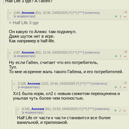
Half Life 3 где? А Габен?
–1
2.64
,
Аноним
(
81
), 15:30, 23/05/2025 [
^
] [
^^
] [
^^^
] [
ответить
]
+
–
[
к модератору
]
/
> Half Life 3 где
Он какую то Алюкс там подкинул.
Даже шуток нет в игре.
Как например в half-life.
–2
2.67
,
Аноним
(
81
), 15:34, 23/05/2025 [
^
] [
^^
] [
^^^
] [
ответить
]
+
–
[
к модератору
]
/
Ну если Габен, считает что его потребитель,
Туп.
То мне искренне жаль такого Габена, и его потребителей.
–1
3.128
,
Аноним
(
122
), 10:46, 24/05/2025 [
^
] [
^^
] [
^^^
] [
ответить
]
+
–
[
к модератору
]
/
Хл1 была норм, хл2 с новым сюжетом переоценена и
унылая чуть более чем полностью.
4.141
,
Аноним
(
81
), 13:53, 24/05/2025 [
^
] [
^^
] [
^^^
] [
ответить
]
+
–
/
[
к модератору
]
Half Life от части к части становится все более
ванильной, и прилизаной.