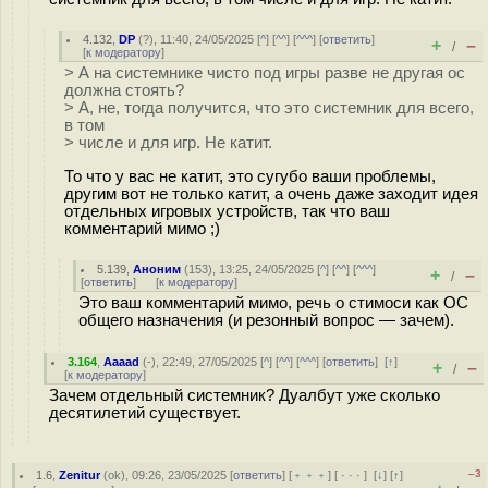
4.132
,
DP
(
?
), 11:40, 24/05/2025 [
^
] [
^^
] [
^^^
] [
ответить
]
+
–
/
[
к модератору
]
> А на системнике чисто под игры разве не другая ос
должна стоять?
> А, не, тогда получится, что это системник для всего,
в том
> числе и для игр. Не катит.
То что у вас не катит, это сугубо ваши проблемы,
другим вот не только катит, а очень даже заходит идея
отдельных игровых устройств, так что ваш
комментарий мимо ;)
5.139
,
Аноним
(
153
), 13:25, 24/05/2025 [
^
] [
^^
] [
^^^
]
+
–
/
[
ответить
]
[
к модератору
]
Это ваш комментарий мимо, речь о стимоси как ОС
общего назначения (и резонный вопрос — зачем).
3.164
,
Aaaad
(-), 22:49, 27/05/2025 [
^
] [
^^
] [
^^^
] [
ответить
]
[
↑
]
+
–
/
[
к модератору
]
Зачем отдельный системник? Дуалбут уже сколько
десятилетий существует.
–3
1.6
,
Zenitur
(
ok
), 09:26, 23/05/2025 [
ответить
] [
﹢﹢﹢
] [
· · ·
]
[
↓
] [
↑
]