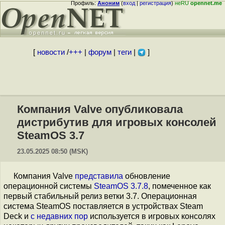
Профиль:
Аноним
(
вход
|
регистрация
)
неRU
opennet.me
[
новости
/
+++
|
форум
|
теги
|
]
Компания Valve опубликовала
дистрибутив для игровых консолей
SteamOS 3.7
23.05.2025 08:50 (MSK)
Компания Valve
представила
обновление
операционной системы
SteamOS 3.7.8
, помеченное как
первый стабильный релиз ветки 3.7. Операционная
система SteamOS поставляется в устройствах Steam
Deck и
с недавних пор
используется в игровых консолях