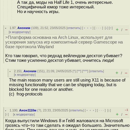
А так да, моды на Half Life 1, очень интересные.
Специфичный юмор тоже интересный.
Но и научность игры.
1.97
,
Аноним
(
109
), 21:52, 23/05/2025 [
ответить
] [
﹢﹢﹢
] [
· · ·
]
[
↓
] [
↑
]
+
–
/
[
к модератору
]
>Платформа основана на Arch Linux, использует для
ускорения запуска игр композитный сервер Gamescope на
базе протокола Wayland
Кто там говорил, что редхад вейлендом десктоп убивает?
Стим тоже усиленно десктоп убивает, очнитесь люди!
2.151
,
Аноним
(
151
), 21:09, 24/05/2025 [
^
] [
^^
] [
^^^
] [
ответить
]
+
–
/
[
к модератору
]
The main reason many users are still using X11 is because of
missing functionality that we can be shipping today, but is
blocked for one reason or another.
(c) frog-protocols
–1
1.100
,
Анон1110м
(
?
), 23:33, 23/05/2025 [
ответить
] [
﹢﹢﹢
] [
· · ·
]
[
↓
]
+
–
[
↑
] [
к модератору
]
/
Когда выпустили Windows 8 и Гейб жаловался на Microsoft
грозясь что–то там сделать я ожидал большего. Значительно