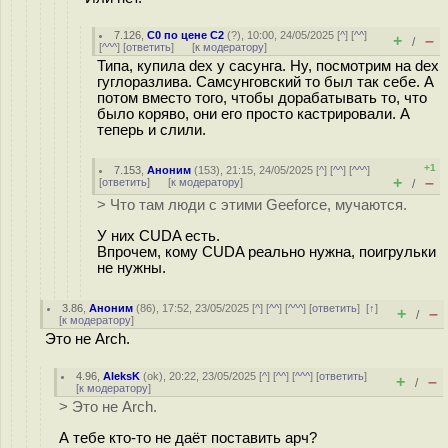
7.126
,
С0 по цене С2
(
?
), 10:00, 24/05/2025 [
^
] [
^^
]
+
–
/
[
^^^
] [
ответить
]
[
к модератору
]
Типа, купила dex у сасунга. Ну, посмотрим на dex
гуглоразлива. Самсунговский то был так себе. А
потом вместо того, чтобы дорабатывать то, что
было коряво, они его просто кастрировали. А
теперь и слили.
+1
7.153
,
Аноним
(
153
), 21:15, 24/05/2025 [
^
] [
^^
] [
^^^
]
+
–
[
ответить
]
[
к модератору
]
/
> Что там люди с этими Geeforce, мучаются.
У них CUDA есть.
Впрочем, кому CUDA реально нужна, поигрульки
не нужны.
3.86
,
Аноним
(
86
), 17:52, 23/05/2025 [
^
] [
^^
] [
^^^
] [
ответить
]
[
↑
]
+
–
/
[
к модератору
]
Это не Arch.
4.96
,
AleksK
(
ok
), 20:22, 23/05/2025 [
^
] [
^^
] [
^^^
] [
ответить
]
+
–
/
[
к модератору
]
> Это не Arch.
А тебе кто-то не даёт поставить арч?