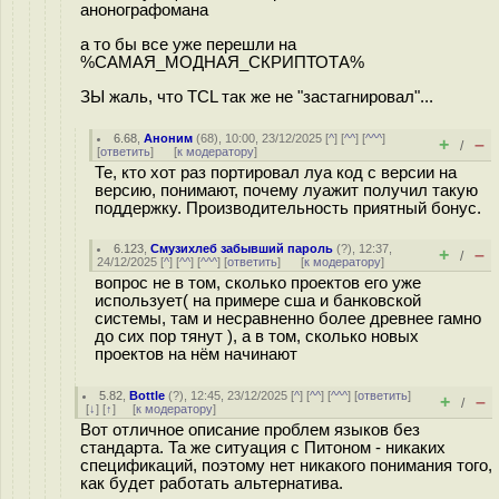
анонографомана
а то бы все уже перешли на
%САМАЯ_МОДНАЯ_СКРИПТОТА%
ЗЫ жаль, что TCL так же не "застагнировал"...
6.68
,
Аноним
(
68
), 10:00, 23/12/2025 [
^
] [
^^
] [
^^^
]
+
–
/
[
ответить
]
[
к модератору
]
Те, кто хот раз портировал луа код с версии на
версию, понимают, почему луажит получил такую
поддержку. Производительность приятный бонус.
6.123
,
Смузихлеб забывший пароль
(
?
), 12:37,
+
–
/
24/12/2025 [
^
] [
^^
] [
^^^
] [
ответить
]
[
к модератору
]
вопрос не в том, сколько проектов его уже
использует( на примере сша и банковской
системы, там и несравненно более древнее гамно
до сих пор тянут ), а в том, сколько новых
проектов на нём начинают
5.82
,
Bottle
(
?
), 12:45, 23/12/2025 [
^
] [
^^
] [
^^^
] [
ответить
]
+
–
/
[
↓
] [
↑
] [
к модератору
]
Вот отличное описание проблем языков без
стандарта. Та же ситуация с Питоном - никаких
спецификаций, поэтому нет никакого понимания того,
как будет работать альтернатива.