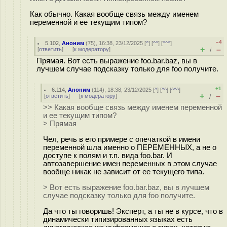
Как обычно. Какая вообще связь между именем
переменной и ее текущим типом?
–4
5.102
,
Аноним
(
75
), 16:38, 23/12/2025 [
^
] [
^^
] [
^^^
]
+
–
[
ответить
]
[
к модератору
]
/
Прямая. Вот есть выражение foo.bar.baz, вы в
лучшем случае подсказку только для foo получите.
+1
6.114
,
Аноним
(
114
), 18:38, 23/12/2025 [
^
] [
^^
] [
^^^
]
+
–
[
ответить
]
[
к модератору
]
/
>> Какая вообще связь между именем переменной
и ее текущим типом?
> Прямая
Чел, речь в его примере с опечаткой в имени
переменной шла именно о ПЕРЕМЕННЫХ, а не о
доступе к полям и т.п. вида foo.bar. И
автозавершение имен переменных в этом случае
вообще никак не зависит от ее текущего типа.
> Вот есть выражение foo.bar.baz, вы в лучшем
случае подсказку только для foo получите.
Да что ты говоришь! Эксперт, а ты не в курсе, что в
динамически типизированных языках есть