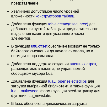
представление.
Увеличено допустимое число уровней
вложенности
конструкторов таблиц
.
Добавлена функция
table.create(nseq, nrec)
для
добавления пустой таблицы и предварительного
выделения памяти для указанного числа
элементов.
В функции
utf8.offset
обеспечен возврат не только
байтового смещения до начала символа, но и
позиции конца символа.
Добавлена поддержка создания
внешних строк
,
размещаемых в памяти, не управляемой
сборщиком мусора Lua.
Добавлена функция
luaL_openselectedlibs
для
загрузки выбранной библиотеки, а также функция
luaL_makeseed
, формирующая seed-затравку для
функции lua_newstate.
В lua.c обеспечена динамическая загрузка