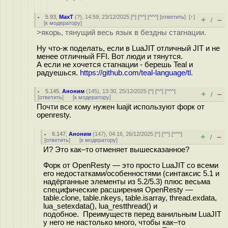
5.93
,
MaxT
(
?
), 14:59, 23/12/2025 [
^
] [
^^
] [
^^^
] [
ответить
]
[
↑
]
+
–
/
[
к модератору
]
>якорь, тянущий весь язык в бездны стагнации.
Ну что-ж поделать, если в LuaJIT отличный JIT и не
менее отличный FFI. Вот люди и тянутся.
А если не хочется стагнации - берешь Teal и
радуешься.
https://github.com/teal-language/tl.
5.145
,
Аноним
(
145
), 13:30, 25/12/2025 [
^
] [
^^
] [
^^^
]
+
–
/
[
ответить
]
[
к модератору
]
Почти все кому нужен luajit используют форк от
openresty.
6.147
,
Аноним
(
147
), 04:16, 26/12/2025 [
^
] [
^^
] [
^^^
]
+
–
/
[
ответить
]
[
к модератору
]
И? Это как–то отменяет вышесказанное?
Форк от OpenResty — это просто LuaJIT со всеми
его недостатками/особенностями (синтаксис 5.1 и
надёрганные элементы из 5.2/5.3) плюс весьма
специфические расширения OpenResty —
table.clone, table.nkeys, table.isarray, thread.exdata,
lua_setexdata(), lua_restthread() и
подобное. Преимуществ перед ванильным LuaJIT
у него не настолько много, чтобы как–то