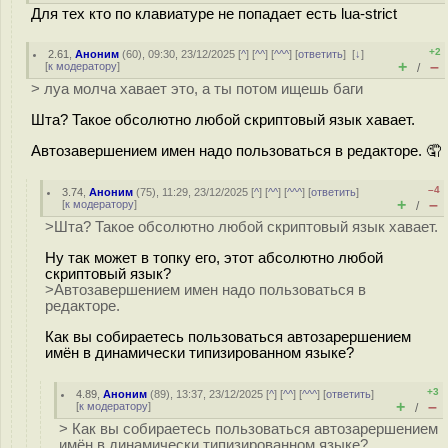
Для тех кто по клавиатуре не попадает есть lua-strict
+2
2.61
,
Аноним
(
60
), 09:30, 23/12/2025 [
^
] [
^^
] [
^^^
] [
ответить
]
[
↓
]
+
–
[
к модератору
]
/
> луа молча хавает это, а ты потом ищешь баги
Шта? Такое обсолютно любой скриптовый язык хавает.
Автозавершением имен надо пользоваться в редакторе. 🤦
–4
3.74
,
Аноним
(
75
), 11:29, 23/12/2025 [
^
] [
^^
] [
^^^
] [
ответить
]
+
–
[
к модератору
]
/
>Шта? Такое обсолютно любой скриптовый язык хавает.
Ну так может в топку его, этот абсолютно любой
скриптовый язык?
>Автозавершением имен надо пользоваться в
редакторе.
Как вы собираетесь пользоваться автозарершением
имён в динамически типизированном языке?
+3
4.89
,
Аноним
(
89
), 13:37, 23/12/2025 [
^
] [
^^
] [
^^^
] [
ответить
]
+
–
[
к модератору
]
/
> Как вы собираетесь пользоваться автозарершением
имён в динамически типизированном языке?