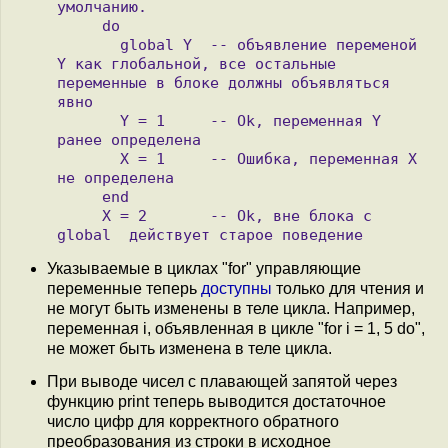
умолчанию.

     do

       global Y  -- объявление переменой 
Y как глобальной, все остальные 
переменные в блоке должны объявляться 
явно

       Y = 1     -- Ok, переменная Y 
ранее определена

       X = 1     -- Ошибка, переменная X 
не определена

     end

     X = 2       -- Ok, вне блока с 
Указываемые в циклах "for" управляющие
переменные теперь
доступны
только для чтения и
не могут быть изменены в теле цикла. Например,
переменная i, объявленная в цикле "for i = 1, 5 do",
не может быть изменена в теле цикла.
При выводе чисел с плавающей запятой через
функцию print теперь выводится достаточное
число цифр для корректного обратного
преобразования из строки в исходное