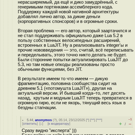
нерасширяемый, да ещё и дико замудрённый, с
генеримыми портянками ассемблерного кода.
Поддержку каждой новой нативной архитектуры
добавлял лично автор, за дикие деньги
(корпоративных спонсоров) и в огромные сроки.
Вторая проблема — его автор, который заартачился и
не стал поддерживать официально даже Lua 5.2 в
пользу собственных велосипедных расширений,
встроенных в LuaJIT. Ну а реализовывать integer'ы и
прочие нововведения — это, считай, всё переписывать
и переделывать, этого точно никто делать не будет.
Были сторонние попытки актуализировать LuaJIT до
5.3, но там новые опкоды реализованы просто
обычными функциями, без JIT.
В результате имеем то что имеем — дикую
фрагментацию, половина сообщества сидит на
древнем 5.1 («потомушта LuaJIT»), другая на
актуальной версии. И бывший когда–то, лет десять
назад, крутым и модным LuaJIT теперь превратился в
огромную гирю, если не якорь, тянущий весь язык в
бездны стагнации.
–1
5.44
,
anonymos
(
?
), 05:14, 23/12/2025 [
^
] [
^^
] [
^^^
]
+
–
[
ответить
]
[
↓
] [
к модератору
]
/
Сразу видно "иксперта" )))