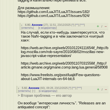
tagging и капитально перетряхивать всё.
Для размышления:
h
ttps://github.com/LuaJIT/LuaJIT/issues/182/
h
ttps://github.com/LuaJIT/LuaJIT/issues/924/
6.80
,
Аноним
(
27
), 11:51, 23/12/2025 [
^
] [
^^
] [
^^^
]
+
–
/
[
ответить
]
[
к модератору
]
На случай, если кто–нибудь заинтересуется, что
такое NaN–tagging и в чём заключается «хитрый
хак»:
h
ttps://web.archive.org/web/20101224111654if_/h
ttp://b
log.mozilla.com/rob-sayre/2010/08/02/mozillas-new-
javascript-value-representation/
h
ttps://web.archive.org/web/20091107031558if_/h
ttp://
article.gmane.org/gmane.comp.lang.lua.general/58908
h
ttps://www.freelists.org/post/luajit/Few-questions-
about-LuaJIT-internals-on-64-bit,6
5.60
,
Аноним
(
60
), 09:28, 23/12/2025 [
^
] [
^^
] [
^^^
]
+
–
/
[
ответить
]
[
↑
] [
к модератору
]
> Вторая проблема — его автор
Он вообще "интересная личность". "Releases are an
antiquated concept":