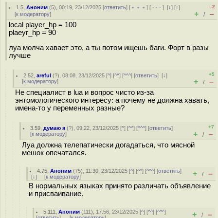
–2
1.5
,
Аноним
(
5
), 00:19, 23/12/2025 [
ответить
] [
﹢﹢﹢
] [
· · ·
]
[
↓
] [
↑
]
+
–
[
к модератору
]
/
local player_hp = 100
plaeyr_hp = 90
луа молча хавает это, а ты потом ищешь баги. Форт в разы
лучше
+5
2.52
,
areful
(
?
), 08:08, 23/12/2025 [
^
] [
^^
] [
^^^
] [
ответить
]
[
↓
]
+
–
[
к модератору
]
/
Не специалист в lua и вопрос чисто из-за
энтомологического интересу: а почему не должна хавать,
имена-то у переменных разные?
+7
3.59
,
думаю я
(
?
), 09:22, 23/12/2025 [
^
] [
^^
] [
^^^
] [
ответить
]
+
–
[
к модератору
]
/
Луа должна телепатически догадаться, что мясной
мешок опечатался.
4.75
,
Аноним
(
75
), 11:30, 23/12/2025 [
^
] [
^^
] [
^^^
] [
ответить
]
+
–
/
[
↓
] [
к модератору
]
В нормальных языках принято различать объявление
и присваивание.
5.111
,
Аноним
(
111
), 17:56, 23/12/2025 [
^
] [
^^
] [
^^^
]
+
–
/
[
ответить
]
[
к модератору
]