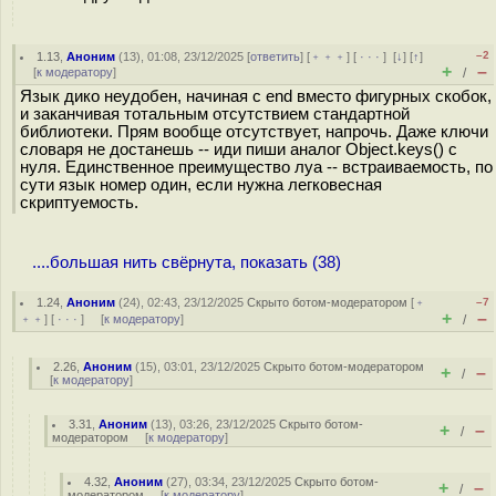
–2
1.13
,
Аноним
(
13
), 01:08, 23/12/2025 [
ответить
] [
﹢﹢﹢
] [
· · ·
]
[
↓
] [
↑
]
+
–
[
к модератору
]
/
Язык дико неудобен, начиная с end вместо фигурных скобок,
и заканчивая тотальным отсутствием стандартной
библиотеки. Прям вообще отсутствует, напрочь. Даже ключи
словаря не достанешь -- иди пиши аналог Object.keys() с
нуля. Единственное преимущество луа -- встраиваемость, по
сути язык номер один, если нужна легковесная
скриптуемость.
....большая нить свёрнута, показать (38)
1.24
,
Аноним
(
24
), 02:43, 23/12/2025
Скрыто ботом-модератором
[
﹢
–7
+
–
﹢﹢
] [
· · ·
] [
к модератору
]
/
2.26
,
Аноним
(
15
), 03:01, 23/12/2025
Скрыто ботом-модератором
+
–
/
[
к модератору
]
3.31
,
Аноним
(
13
), 03:26, 23/12/2025
Скрыто ботом-
+
–
/
модератором
[
к модератору
]
4.32
,
Аноним
(
27
), 03:34, 23/12/2025
Скрыто ботом-
+
–
/
модератором
[
к модератору
]