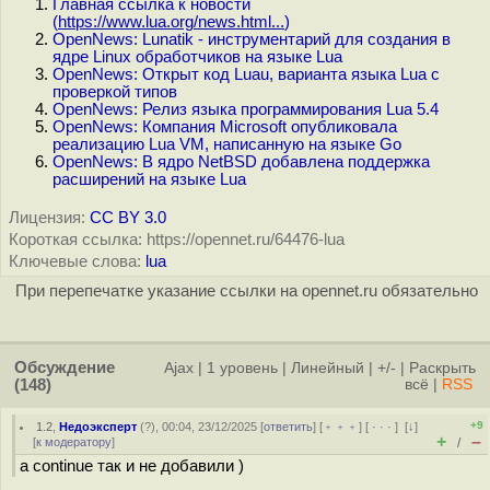
Главная ссылка к новости
(
https://www.lua.org/news.html...
)
OpenNews: Lunatik - инструментарий для создания в
ядре Linux обработчиков на языке Lua
OpenNews: Открыт код Luau, варианта языка Lua с
проверкой типов
OpenNews: Релиз языка программирования Lua 5.4
OpenNews: Компания Microsoft опубликовала
реализацию Lua VM, написанную на языке Go
OpenNews: В ядро NetBSD добавлена поддержка
расширений на языке Lua
Лицензия:
CC BY 3.0
Короткая ссылка: https://opennet.ru/64476-lua
Ключевые слова:
lua
При перепечатке указание ссылки на opennet.ru обязательно
Обсуждение
Ajax
|
1 уровень
|
Линейный
|
+/-
|
Раскрыть
(148)
всё
|
RSS
+9
1.2
,
Недоэксперт
(
?
), 00:04, 23/12/2025 [
ответить
] [
﹢﹢﹢
] [
· · ·
]
[
↓
]
+
–
[
к модератору
]
/
а continue так и не добавили )