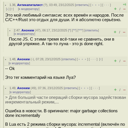
+6
1.36
,
Антикапиталист
(
?
), 03:49, 23/12/2025 [
ответить
] [
﹢﹢﹢
] [
· · ·
]
+
–
[
↓
] [
↑
] [
к модератору
]
/
Это мой любимый синтаксис всех времён и народов. После
C/C++/Rust это отдых для души. И я абсолютно серьёзно.
2.47
,
Аноним
(
47
), 06:17, 23/12/2025 [
^
] [
^^
] [
^^^
] [
ответить
]
+
–
/
[
к модератору
]
После JS. С этими тремя всё-таки не сравнить, они в
другой упряжке. А так-то луна - это js done right.
1.48
,
Аноним
(
-
), 07:28, 23/12/2025 [
ответить
] [
﹢﹢﹢
] [
· · ·
]
[
↑
]
+
–
/
[
к модератору
]
-- Ok
Это тег комментарий на языке Луа?
1.49
,
Аноним
(
49
), 07:36, 23/12/2025 [
ответить
] [
﹢﹢﹢
] [
· · ·
]
+
–
/
[
к модератору
]
> Для большей части операций сборки мусора задействован
инкрементальный режим,...
Ошибка в новости. В оригинале: major garbage collections
done incrementally
В Lua есть 2 режима сборки мусора: incremental (включён по