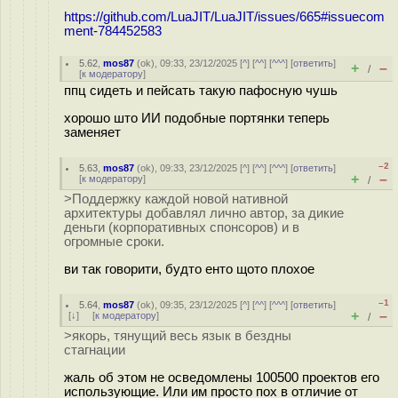
https://github.com/LuaJIT/LuaJIT/issues/665#issuecom
ment-784452583
5.62
,
mos87
(
ok
), 09:33, 23/12/2025 [
^
] [
^^
] [
^^^
] [
ответить
]
+
–
/
[
к модератору
]
ппц сидеть и пейсать такую пафосную чушь
хорошо што ИИ подобные портянки теперь
заменяет
–2
5.63
,
mos87
(
ok
), 09:33, 23/12/2025 [
^
] [
^^
] [
^^^
] [
ответить
]
+
–
[
к модератору
]
/
>Поддержку каждой новой нативной
архитектуры добавлял лично автор, за дикие
деньги (корпоративных спонсоров) и в
огромные сроки.
ви так говорити, будто енто щото плохое
–1
5.64
,
mos87
(
ok
), 09:35, 23/12/2025 [
^
] [
^^
] [
^^^
] [
ответить
]
+
–
[
↓
] [
к модератору
]
/
>якорь, тянущий весь язык в бездны
стагнации
жаль об этом не осведомлены 100500 проектов его
использующие. Или им просто пох в отличие от