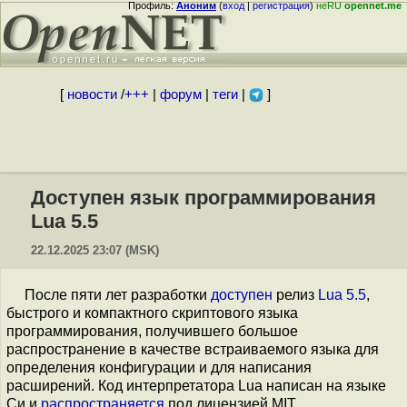
Профиль:
Аноним
(
вход
|
регистрация
)
неRU
opennet.me
[
новости
/
+++
|
форум
|
теги
|
]
Доступен язык программирования
Lua 5.5
22.12.2025 23:07 (MSK)
После пяти лет разработки
доступен
релиз
Lua 5.5
,
быстрого и компактного скриптового языка
программирования, получившего большое
распространение в качестве встраиваемого языка для
определения конфигурации и для написания
расширений. Код интерпретатора Lua написан на языке
Си и
распространяется
под лицензией MIT.