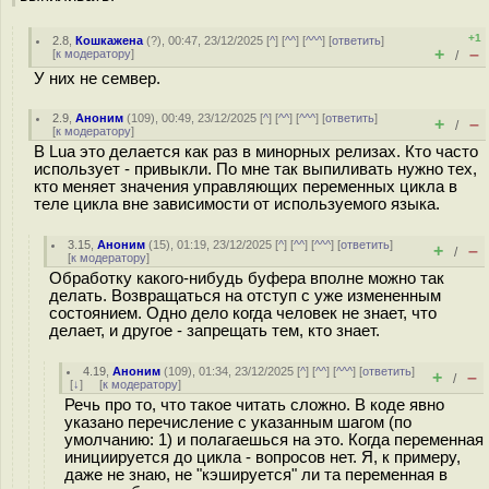
+1
2.8
,
Кошкажена
(
?
), 00:47, 23/12/2025 [
^
] [
^^
] [
^^^
] [
ответить
]
+
–
[
к модератору
]
/
У них не семвер.
2.9
,
Аноним
(
109
), 00:49, 23/12/2025 [
^
] [
^^
] [
^^^
] [
ответить
]
+
–
/
[
к модератору
]
В Lua это делается как раз в минорных релизах. Кто часто
использует - привыкли. По мне так выпиливать нужно тех,
кто меняет значения управляющих переменных цикла в
теле цикла вне зависимости от используемого языка.
3.15
,
Аноним
(
15
), 01:19, 23/12/2025 [
^
] [
^^
] [
^^^
] [
ответить
]
+
–
/
[
к модератору
]
Обработку какого-нибудь буфера вполне можно так
делать. Возвращаться на отступ с уже измененным
состоянием. Одно дело когда человек не знает, что
делает, и другое - запрещать тем, кто знает.
4.19
,
Аноним
(
109
), 01:34, 23/12/2025 [
^
] [
^^
] [
^^^
] [
ответить
]
+
–
/
[
↓
] [
к модератору
]
Речь про то, что такое читать сложно. В коде явно
указано перечисление с указанным шагом (по
умолчанию: 1) и полагаешься на это. Когда переменная
инициируется до цикла - вопросов нет. Я, к примеру,
даже не знаю, не "кэшируется" ли та переменная в