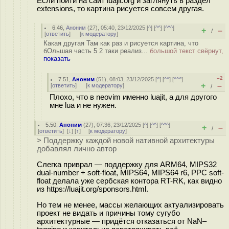
Если пойти на сайт luajit.org и заглянуть в раздел
extensions, то картина рисуется совсем другая.
6.46
,
Аноним
(
27
), 05:40, 23/12/2025 [
^
] [
^^
] [
^^^
]
+
–
/
[
ответить
]
[
к модератору
]
Какая другая Там как раз и рисуется картина, что
бОльшая часть 5 2 таки реализ...
большой текст свёрнут,
показать
–2
7.51
,
Аноним
(
51
), 08:03, 23/12/2025 [
^
] [
^^
] [
^^^
]
+
–
[
ответить
]
[
к модератору
]
/
Плохо, что в neovim именно luajit, а для другого
мне lua и не нужен.
5.50
,
Аноним
(
27
), 07:36, 23/12/2025 [
^
] [
^^
] [
^^^
]
+
–
/
[
ответить
]
[
↓
] [
↑
] [
к модератору
]
> Поддержку каждой новой нативной архитектуры
добавлял лично автор
Слегка приврал — поддержку для ARM64, MIPS32
dual-number + soft-float, MIPS64, MIPS64 r6, PPC soft-
float делала уже сербская контора RT-RK, как видно
из h
ttps://luajit.org/sponsors.html.
Но тем не менее, массы желающих актуализировать
проект не видать и причины тому сугубо
архитектурные — придётся отказаться от NaN–