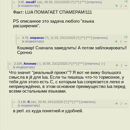
+2
3.65
,
mos87
(
ok
), 09:39, 23/12/2025 [
^
] [
^^
] [
^^^
] [
ответить
]
+
–
[
к модератору
]
/
Факт: LUA ПОМАГАЕТ СПАМЕРАМ!111
PS описанное это задача любого "языка
расширения".
+3
4.76
,
stepanxx
(
?
), 11:33, 23/12/2025 [
^
] [
^^
] [
^^^
] [
ответить
]
+
–
[
к модератору
]
/
Кошмар! Сначала замедлить! А потом заблокировать!!
Срочно
2.104
,
Аноним
(
-
), 16:58, 23/12/2025 [
^
] [
^^
] [
^^^
] [
ответить
]
[
↑
]
+
–
/
[
к модератору
]
Что значит "реальный проект"? Я вот не вижу большого
смысла в jit для lua. Если ты пишешь что-то тормозное, у
тебя для этого есть C, с которым lua сопрягается легко и
непринуждённо, в этом основное преимущество lua перед
всеми остальными языками.
3.136
,
fi
(
ok
), 20:49, 24/12/2025 [
^
] [
^^
] [
^^^
] [
ответить
]
+
–
/
[
к модератору
]
в perl .xs куда понятней и удобней.