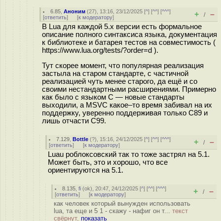
6.85
,
Аноним
(
27
), 13:16, 23/12/2025 [
^
] [
^^
] [
^^^
]
+
–
/
[
ответить
]
[
к модератору
]
В Lua для каждой 5.x версии есть формальное
описание полного синтаксиса языка, документация
к библиотеке и батарея тестов на совместимость (
h
ttps://www.lua.org/tests/?order=d ).
Тут скорее момент, что популярная реализация
застыла на старом стандарте, с частичной
реализацией чуть менее старого, да ещё и со
своими нестандартными расширениями. Примерно
как было с языком C — новые стандарты
выходили, а MSVC какое–то время забивал на их
поддержку, уверенно поддерживая только C89 и
лишь отчасти С99.
7.129
,
Bottle
(
?
), 15:16, 24/12/2025 [
^
] [
^^
] [
^^^
]
+
–
/
[
ответить
]
[
к модератору
]
Luau роблоксовский так то тоже застрял на 5.1.
Может быть, это и хорошо, что все
ориентируются на 5.1.
8.135
,
fi
(
ok
), 20:47, 24/12/2025 [
^
] [
^^
] [
^^^
]
+
–
/
[
ответить
]
[
к модератору
]
как человек который вынужден использовать
lua, та еще и 5 1 - скажу - нафиг он т...
текст
свёрнут,
показать