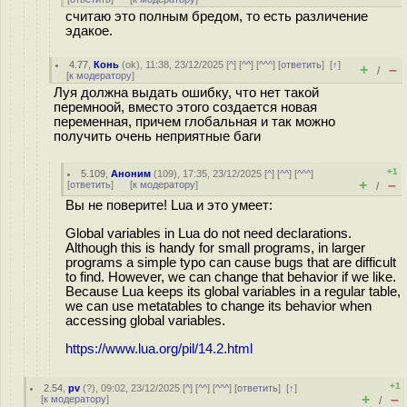
считаю это полным бредом, то есть различение
эдакое.
4.77
,
Конь
(
ok
), 11:38, 23/12/2025 [
^
] [
^^
] [
^^^
] [
ответить
]
[
↑
]
+
–
/
[
к модератору
]
Луя должна выдать ошибку, что нет такой
перемноой, вместо этого создается новая
переменная, причем глобальная и так можно
получить очень неприятные баги
+1
5.109
,
Аноним
(
109
), 17:35, 23/12/2025 [
^
] [
^^
] [
^^^
]
+
–
[
ответить
]
[
к модератору
]
/
Вы не поверите! Lua и это умеет:
Global variables in Lua do not need declarations.
Although this is handy for small programs, in larger
programs a simple typo can cause bugs that are difficult
to find. However, we can change that behavior if we like.
Because Lua keeps its global variables in a regular table,
we can use metatables to change its behavior when
accessing global variables.
https://www.lua.org/pil/14.2.html
+1
2.54
,
pv
(
?
), 09:02, 23/12/2025 [
^
] [
^^
] [
^^^
] [
ответить
]
[
↑
]
+
–
[
к модератору
]
/