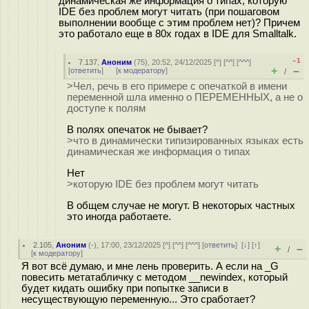
динамическая же информация о типах, которую
IDE без проблем могут читать (при пошаговом
выполнении вообще с этим проблем нет)? Причем
это работало еще в 80х годах в IDE для Smalltalk.
–1
7.137
,
Аноним
(
75
), 20:52, 24/12/2025 [
^
] [
^^
] [
^^^
]
+
–
[
ответить
]
[
к модератору
]
/
>Чел, речь в его примере с опечаткой в имени
переменной шла именно о ПЕРЕМЕННЫХ, а не о
доступе к полям
В полях опечаток не бывает?
>что в динамически типизированных языках есть
динамическая же информация о типах
Нет
>которую IDE без проблем могут читать
В общем случае не могут. В некоторых частных
это иногда работаете.
2.105
,
Аноним
(
-
), 17:00, 23/12/2025 [
^
] [
^^
] [
^^^
] [
ответить
]
[
↓
] [
↑
]
+
–
/
[
к модератору
]
Я вот всё думаю, и мне лень проверить. А если на _G
повесить метатабличку с методом __newindex, который
будет кидать ошибку при попытке записи в
несуществующую переменную... Это сработает?