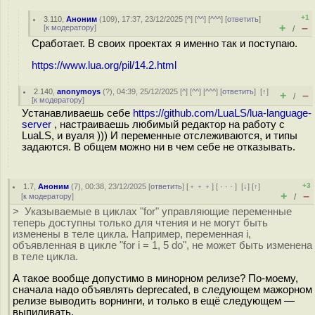
+1
3.110
,
Аноним
(
109
), 17:37, 23/12/2025 [
^
] [
^^
] [
^^^
] [
ответить
]
+
–
[
к модератору
]
/
Сработает. В своих проектах я именно так и поступаю.
https://www.lua.org/pil/14.2.html
2.140
,
anonymoys
(
?
), 04:39, 25/12/2025 [
^
] [
^^
] [
^^^
] [
ответить
]
[
↑
]
+
–
/
[
к модератору
]
Устанавливаешь себе
https://github.com/LuaLS/lua-language-
server
, настраиваешь любимый редактор на работу с
LuaLS, и вуаля ))) И переменные отслеживаются, и типы
задаются. В общем можно ни в чем себе не отказывать.
+3
1.7
,
Аноним
(
7
), 00:38, 23/12/2025 [
ответить
] [
﹢﹢﹢
] [
· · ·
]
[
↓
] [
↑
]
+
–
[
к модератору
]
/
> Указываемые в циклах "for" управляющие переменные
теперь доступны только для чтения и не могут быть
изменены в теле цикла. Например, переменная i,
объявленная в цикле "for i = 1, 5 do", не может быть изменена
в теле цикла.
А такое вообще допустимо в минорном релизе? По-моему,
сначала надо объявлять deprecated, в следующем мажорном
релизе выводить ворнинги, и только в ещё следующем —
выпиливать.