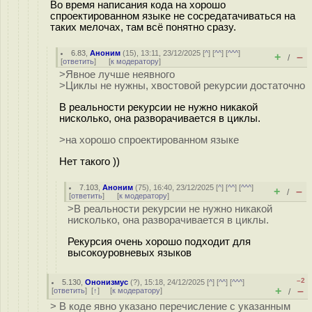
Во время написания кода на хорошо
спроектированном языке не сосредатачиваться на
таких мелочах, там всё понятно сразу.
6.83
,
Аноним
(
15
), 13:11, 23/12/2025 [
^
] [
^^
] [
^^^
]
+
–
/
[
ответить
]
[
к модератору
]
>Явное лучше неявного
>Циклы не нужны, хвостовой рекурсии достаточно
В реальности рекурсии не нужно никакой
нисколько, она разворачивается в циклы.
>на хорошо спроектированном языке
Нет такого ))
7.103
,
Аноним
(
75
), 16:40, 23/12/2025 [
^
] [
^^
] [
^^^
]
+
–
/
[
ответить
]
[
к модератору
]
>В реальности рекурсии не нужно никакой
нисколько, она разворачивается в циклы.
Рекурсия очень хорошо подходит для
высокоуровневых языков
–2
5.130
,
Ононизмус
(
?
), 15:18, 24/12/2025 [
^
] [
^^
] [
^^^
]
+
–
[
ответить
]
[
↑
] [
к модератору
]
/
> В коде явно указано перечисление с указанным