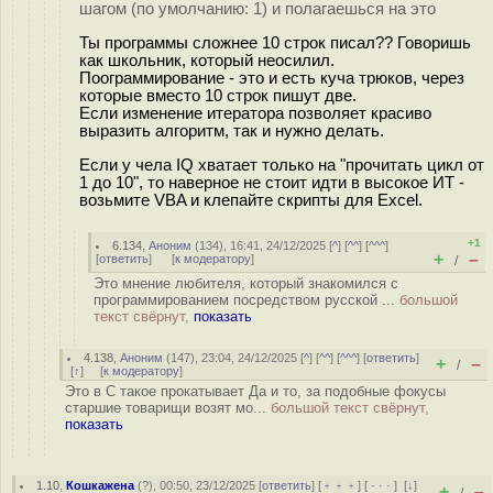
шагом (по умолчанию: 1) и полагаешься на это
Ты программы сложнее 10 строк писал?? Говоришь
как школьник, который неосилил.
Поограммирование - это и есть куча трюков, через
которые вместо 10 строк пишут две.
Если изменение итератора позволяет красиво
выразить алгоритм, так и нужно делать.
Если у чела IQ хватает только на "прочитать цикл от
1 до 10", то наверное не стоит идти в высокое ИТ -
возьмите VBA и клепайте скрипты для Excel.
+1
6.134
,
Аноним
(
134
), 16:41, 24/12/2025 [
^
] [
^^
] [
^^^
]
+
–
[
ответить
]
[
к модератору
]
/
Это мнение любителя, который знакомился с
программированием посредством русской ...
большой
текст свёрнут,
показать
4.138
,
Аноним
(
147
), 23:04, 24/12/2025 [
^
] [
^^
] [
^^^
] [
ответить
]
+
–
/
[
↑
] [
к модератору
]
Это в C такое прокатывает Да и то, за подобные фокусы
старшие товарищи возят мо...
большой текст свёрнут,
показать
1.10
,
Кошкажена
(
?
), 00:50, 23/12/2025 [
ответить
] [
﹢﹢﹢
] [
· · ·
]
[
↓
]
+
–