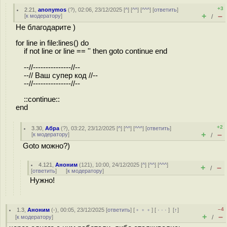
+3
2.21
,
anonymos
(
?
), 02:06, 23/12/2025 [
^
] [
^^
] [
^^^
] [
ответить
]
+
–
[
к модератору
]
/
Не благодарите )
for line in file:lines() do
if not line or line == '' then goto continue end
--//---------------//--
--// Ваш супер код //--
--//---------------//--
::continue::
end
+2
3.30
,
Абра
(
?
), 03:22, 23/12/2025 [
^
] [
^^
] [
^^^
] [
ответить
]
+
–
[
к модератору
]
/
Goto можно?)
4.121
,
Аноним
(
121
), 10:00, 24/12/2025 [
^
] [
^^
] [
^^^
]
+
–
/
[
ответить
]
[
к модератору
]
Нужно!
–4
1.3
,
Аноним
(
-
), 00:05, 23/12/2025 [
ответить
] [
﹢﹢﹢
] [
· · ·
]
[
↑
]
+
–
[
к модератору
]
/