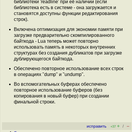
библиотеки 'readline' при её наличии (если
библиотека есть в системе - она загружается и
становятся доступны функции редактирования
строк).
Включена оптимизация для экономии памяти при
загрузке предварительно скомпилированного
байткода - Lua теперь может повторно
использовать память в некоторых внутренних
структурах без создания дубликатов при загрузке
дублирующегося байткода.
Обеспечено повторное использование всех строк
в операциях "dump" и "undump".
Во вспомогательных буферах обеспечено
повторное использование буферов (без
копирования в новый буфер) при создании
финальной строки.
+
–
исправить
/
+37