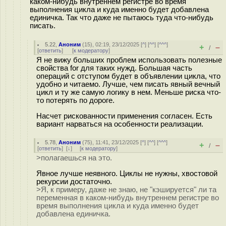
каком-нибудь внутреннем регистре во время
выполнения цикла и куда именно будет добавлена
единичка. Так что даже не пытаюсь туда что-нибудь
писать.
5.22
,
Аноним
(
15
), 02:19, 23/12/2025 [
^
] [
^^
] [
^^^
]
+
–
/
[
ответить
]
[
к модератору
]
Я не вижу больших проблем использовать полезные
свойства for для таких нужд. Большая часть
операций с отступом будет в объявлении цикла, что
удобно и читаемо. Лучше, чем писать явный вечный
цикл и ту же самую логику в нем. Меньше риска что-
то потерять по дороге.
Насчет рискованности применения согласен. Есть
вариант нарваться на особенности реализации.
5.78
,
Аноним
(
75
), 11:41, 23/12/2025 [
^
] [
^^
] [
^^^
]
+
–
/
[
ответить
]
[
↓
] [
к модератору
]
>полагаешься на это.
Явное лучше неявного. Циклы не нужны, хвостовой
рекурсии достаточно.
>Я, к примеру, даже не знаю, не "кэшируется" ли та
переменная в каком-нибудь внутреннем регистре во
время выполнения цикла и куда именно будет
добавлена единичка.