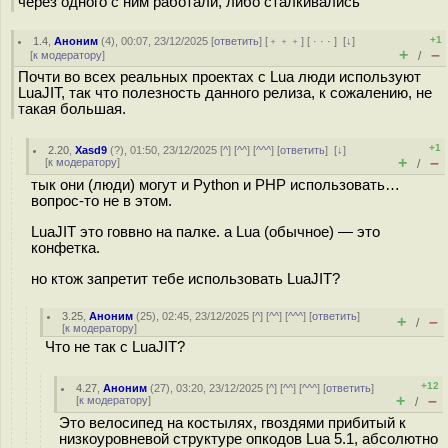
через одного с ним работали, либо сталкивались
+1
1.4
,
Аноним
(
4
), 00:07, 23/12/2025 [
ответить
] [
﹢﹢﹢
] [
· · ·
]
[
↓
]
+
–
[
к модератору
]
/
Почти во всех реальных проектах с Lua люди используют
LuaJIT, так что полезность данного релиза, к сожалению, не
такая большая.
+1
2.20
,
Xasd9
(
?
), 01:50, 23/12/2025 [
^
] [
^^
] [
^^^
] [
ответить
]
[
↓
]
+
–
[
к модератору
]
/
тык они (люди) могут и Python и PHP использовать…
вопрос-то не в этом.
LuaJIT это говвно на палке. а Lua (обычное) — это
конфетка.
но ктож запретит тебе использовать LuaJIT?
3.25
,
Аноним
(
25
), 02:45, 23/12/2025 [
^
] [
^^
] [
^^^
] [
ответить
]
+
–
/
[
к модератору
]
Что не так с LuaJIT?
+12
4.27
,
Аноним
(
27
), 03:20, 23/12/2025 [
^
] [
^^
] [
^^^
] [
ответить
]
+
–
[
к модератору
]
/
Это велосипед на костылях, гвоздями прибитый к
низкоуровневой структуре опкодов Lua 5.1, абсолютно