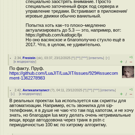
специально заострять внимание. Просто
специально заточенный форк под сервера и
управление тредами. Встраивают в приложения/
игровые движки обычно ванильный.
Попытка хоть как–то плохо–медленно
актуализировать до 5.3 — это, например, вот:
h
ttps://github.com/katlogic/ljx
Но оно васянское и благополучно стухло ещё в
2017. Что, в целом, не удивительно.
+1
2.34
,
Frestein
(
ok
), 03:37, 23/12/2025 [
^
] [
^^
] [
^^^
] [
ответить
]
[
↑
]
+
–
[
к модератору
]
/
По факту. Пруф.
https://github.com/LuaJIT/LuaJIT/issues/929#issuecom
ment-1362278983
+1
2.42
,
Антикапиталист
(
?
), 04:11, 23/12/2025 [
^
] [
^^
] [
^^^
] [
ответить
]
+
–
[
↓
] [
к модератору
]
/
В реальных проектах lua используется как скрипты для
автоматизации. Например, есть звонилка для sip-
телефонии, я в душе не чаю что там под капотом, и не хочу
знать, но благодаря lua могу делать очень нетривиальные
вещи, вроде автодозвона через транк в pstn с
периодичностью 100 мс по хитрому алгоритму.