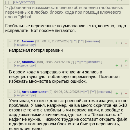
/
[
↑
] [
к модератору
]
> Добавлена возможность явного объявления глобальных
переменных в любых блоках кода при помощи ключевого
слова "global".
Глобальные переменные по умолчанию - это, конечно, надо
исправлять. Вот похоже пытаются.
2.11
,
Аноним
(
11
), 00:53, 23/12/2025 [
^
] [
^^
] [
^^^
] [
ответить
]
+
–
/
[
к модератору
]
напрасная потеря времени
+1
2.12
,
Аноним
(
109
), 01:05, 23/12/2025 [
^
] [
^^
] [
^^^
] [
ответить
]
+
–
[
к модератору
]
/
В своем коде я запрещаю чтение или запись в
несуществующую глобальную переменную. Позволяет
избежать множества скрытых ошибок.
2.41
,
Антикапиталист
(
?
), 04:06, 23/12/2025 [
^
] [
^^
] [
^^^
] [
ответить
]
+
–
/
[
к модератору
]
Учитывая, что язык для встроенной автоматизации, это не
проблема. У меня, например, на lua много скриптов на 5-10
строк не то что с глобальными переменнвми, а вообще с
хардкоженными значениями, где вся эта "безопасность"
нафиг не нужна. Никакого труда не составит открыть файл
в дефолтном виндовом блокноте и быстро переписать,
если вдруг надо.