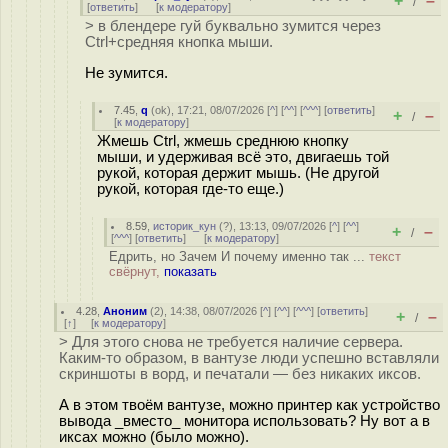
+
–
/
[
ответить
]
[
к модератору
]
> в блендере гуй буквально зумится через
Ctrl+средняя кнопка мыши.
Не зумится.
7.45
,
q
(
ok
), 17:21, 08/07/2026 [
^
] [
^^
] [
^^^
] [
ответить
]
+
–
/
[
к модератору
]
Жмешь Ctrl, жмешь среднюю кнопку
мыши, и удерживая всё это, двигаешь той
рукой, которая держит мышь. (Не другой
рукой, которая где-то еще.)
8.59
,
историк_кун
(
?
), 13:13, 09/07/2026 [
^
] [
^^
]
+
–
/
[
^^^
] [
ответить
]
[
к модератору
]
Едрить, но Зачем И почему именно так ...
текст
свёрнут,
показать
4.28
,
Аноним
(
2
), 14:38, 08/07/2026 [
^
] [
^^
] [
^^^
] [
ответить
]
+
–
/
[
↑
] [
к модератору
]
> Для этого снова не требуется наличие сервера.
Каким-то образом, в вантузе люди успешно вставляли
скриншоты в ворд, и печатали — без никаких иксов.
А в этом твоём вантузе, можно принтер как устройство
вывода _вместо_ монитора использовать? Ну вот а в
иксах можно (было можно).