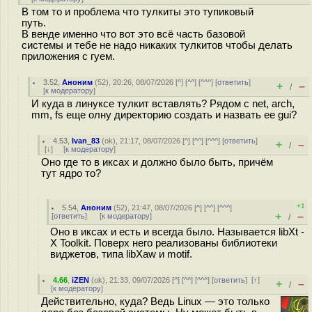
В том то и проблема что тулкиты это тупиковый
путь.
В венде именно что вот это всё часть базовой
системы и тебе не надо никаких тулкитов чтобы делать
приложения с гуем.
3.52
,
Аноним
(
52
), 20:26, 08/07/2026 [
^
] [
^^
] [
^^^
] [
ответить
]
+
–
/
[
к модератору
]
И куда в линуксе тулкит вставлять? Рядом с net, arch,
mm, fs еще олну директорию создать и назвать ее gui?
4.53
,
Ivan_83
(
ok
), 21:17, 08/07/2026 [
^
] [
^^
] [
^^^
] [
ответить
]
+
–
/
[
↓
] [
к модератору
]
Оно где то в иксах и должно было быть, причём
тут ядро то?
+1
5.54
,
Аноним
(
52
), 21:47, 08/07/2026 [
^
] [
^^
] [
^^^
]
+
–
[
ответить
]
[
к модератору
]
/
Оно в иксах и есть и всегда было. Называется libXt -
X Toolkit. Поверх него реализованы библиотеки
виджетов, типа libXaw и motif.
4.66
,
iZEN
(
ok
), 21:33, 09/07/2026 [
^
] [
^^
] [
^^^
] [
ответить
]
[
↑
]
+
–
/
[
к модератору
]
Действительно, куда? Ведь Linux — это только