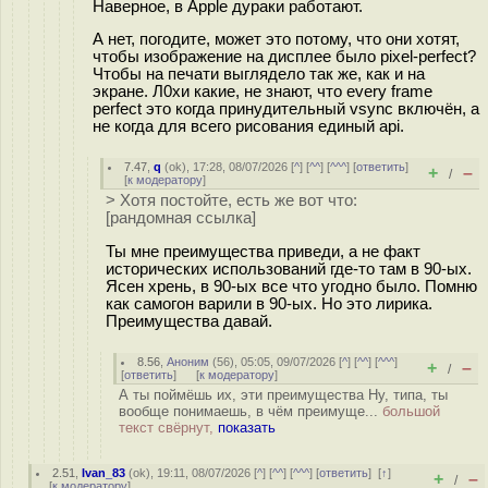
Наверное, в Apple дураки работают.
А нет, погодите, может это потому, что они хотят,
чтобы изображение на дисплее было pixel-perfect?
Чтобы на печати выглядело так же, как и на
экране. Л0хи какие, не знают, что every frame
perfect это когда принудительный vsync включён, а
не когда для всего рисования единый api.
7.47
,
q
(
ok
), 17:28, 08/07/2026 [
^
] [
^^
] [
^^^
] [
ответить
]
+
–
/
[
к модератору
]
> Хотя постойте, есть же вот что:
[рандомная ссылка]
Ты мне преимущества приведи, а не факт
исторических использований где-то там в 90-ых.
Ясен хрень, в 90-ых все что угодно было. Помню
как самогон варили в 90-ых. Но это лирика.
Преимущества давай.
8.56
,
Аноним
(
56
), 05:05, 09/07/2026 [
^
] [
^^
] [
^^^
]
+
–
/
[
ответить
]
[
к модератору
]
А ты поймёшь их, эти преимущества Ну, типа, ты
вообще понимаешь, в чём преимуще...
большой
текст свёрнут,
показать
2.51
,
Ivan_83
(
ok
), 19:11, 08/07/2026 [
^
] [
^^
] [
^^^
] [
ответить
]
[
↑
]
+
–
/
[
к модератору
]