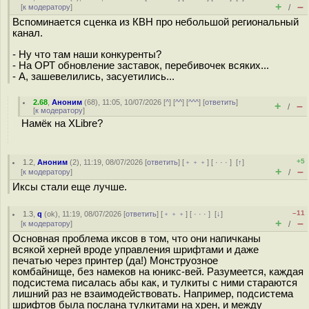
+
–
[
к модератору
]
/
Вспоминается сценка из КВН про небольшой региональный
канал.
- Ну что там наши конкуренты?
- На ОРТ обновление заставок, перебивочек всяких...
- А, зашевелились, засуетились...
2.68
,
Аноним
(
68
), 11:05, 10/07/2026 [
^
] [
^^
] [
^^^
] [
ответить
]
+
–
/
[
к модератору
]
Намёк на XLibre?
+5
1.2
,
Аноним
(
2
), 11:19, 08/07/2026 [
ответить
] [
﹢﹢﹢
] [
· · ·
]
[
↑
]
+
–
[
к модератору
]
/
Иксы стали еще лучше.
–11
1.3
,
q
(
ok
), 11:19, 08/07/2026 [
ответить
] [
﹢﹢﹢
] [
· · ·
]
[
↓
]
+
–
[
к модератору
]
/
Основная проблема иксов в том, что они напичканы
всякой херней вроде управления шрифтами и даже
печатью через принтер (да!) Монструозное
комбайнище, без намеков на юникс-вей. Разумеется, каждая
подсистема писалась абы как, и тулкиты с ними стараются
лишний раз не взаимодействовать. Например, подсистема
шрифтов была послана тулкитами на хрен, и между