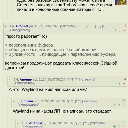
ядро без базовой системы. Ну может быть в
Coreutils запихнуть как TurboVision в своё время
пихали в консольные dos-навигаторы с TUI.
–4
1.4
,
Аноним
(
4
), 11:22, 08/07/2026 [
ответить
] [
﹢﹢﹢
] [
· · ·
]
[
↓
] [
↑
]
+
–
[
к модератору
]
/
"просто работает" (с)
> переполнение буфера
> обращение к памяти после её освобождения
> 3 уязвимости ..., приводящие к переполнению буфера
копроиксы продолжают радовать классической СИшной
дpыcтней
–2
2.6
,
Аноним
(
1
), 11:24, 08/07/2026 [
^
] [
^^
] [
^^^
] [
ответить
]
+
–
[
к модератору
]
/
А что, Wayland на Rust написан или чё?
+2
3.7
,
cname
(
?
), 11:28, 08/07/2026 [
^
] [
^^
] [
^^^
] [
ответить
]
+
–
[
к модератору
]
/
Wayland ни на каком ЯП не написан, это стандарт.
+8
4.11
,
Аноним
(
2
), 11:36, 08/07/2026 [
^
] [
^^
] [
^^^
] [
ответить
]
+
–
[
к модератору
]
/