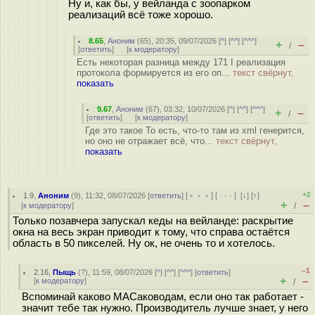
Ну и, как бы, у вейланда с зоопарком
реализаций всё тоже хорошо.
8.65
,
Аноним
(
65
), 20:35, 09/07/2026 [
^
] [
^^
] [
^^^
]
+
–
/
[
ответить
]
[
к модератору
]
Есть некоторая разница между 171 I реализация
протокола формируется из его оп...
текст свёрнут,
показать
9.67
,
Аноним
(
67
), 03:32, 10/07/2026 [
^
] [
^^
] [
^^^
]
+
–
/
[
ответить
]
[
к модератору
]
Где это такое То есть, что-то там из xml генерится,
но оно не отражает всё, что...
текст свёрнут,
показать
+2
1.9
,
Аноним
(
9
), 11:32, 08/07/2026 [
ответить
] [
﹢﹢﹢
] [
· · ·
]
[
↓
] [
↑
]
+
–
[
к модератору
]
/
Только позавчера запускал кеды на вейланде: раскрытие
окна на весь экран приводит к тому, что справа остаётся
область в 50 пикселей. Ну ок, не очень то и хотелось.
–1
2.16
,
Пыщь
(
?
), 11:59, 08/07/2026 [
^
] [
^^
] [
^^^
] [
ответить
]
+
–
[
к модератору
]
/
Вспоминай каково MACаководам, если оно так работает -
значит тебе так нужно. Производитель лучше знает, у него