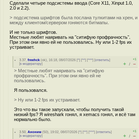
Сделали четыре подсистемы ввода (Core X11, Xinput 1.0,
2.0 и 2.2).
> подсистема шрифтов была послана тулкитами на хрен, и
между клиентом/сервером гоняются битмапы.
И не только шрифтов.
Местные любят наяривать на "ситифую профрачность".
При этом они явно ей не пользовались. Ну или 1-2 fps их
устраивает.
+1
3.37
,
freehck
(
ok
), 16:18, 08/07/2026 [
^
] [
^^
] [
^^^
] [
ответить
]
+
–
[
к модератору
]
/
> Местные любят наяривать на "ситифую
профрачность". При этом они явно ей не
пользовались.
Я пользовался.
> Ну или 1-2 fps их устраивает.
Это что вы такое запускали, чтобы получить такой
низкий fps? Я wireshark гонял, я xemacs гонял, и всё там
нормально было.
+1
3.50
,
Аноним
(
50
), 19:02, 08/07/2026 [
^
] [
^^
] [
^^^
] [
ответить
]
+
–
[
к модератору
]
/