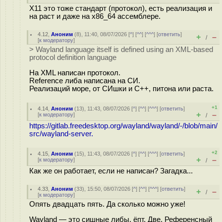
X11 это тоже стандарт (протокол), есть реализация и
на раст и даже на x86_64 ассемблере.
4.12
,
Аноним
(
8
), 11:40, 08/07/2026 [
^
] [
^^
] [
^^^
] [
ответить
]
+
–
/
[
к модератору
]
> Wayland language itself is defined using an XML-based
protocol definition language
На XML написан протокол.
Reference либа написана на СИ.
Реализаций море, от СИшки и С++, питона или раста.
+1
4.14
,
Аноним
(
13
), 11:43, 08/07/2026 [
^
] [
^^
] [
^^^
] [
ответить
]
+
–
[
к модератору
]
/
https://gitlab.freedesktop.org/wayland/wayland/-/blob/main/
src/wayland-server.
+2
4.15
,
Аноним
(
15
), 11:43, 08/07/2026 [
^
] [
^^
] [
^^^
] [
ответить
]
+
–
[
к модератору
]
/
Как же он работает, если не написан? Загадка...
4.33
,
Аноним
(
33
), 15:50, 08/07/2026 [
^
] [
^^
] [
^^^
] [
ответить
]
+
–
/
[
к модератору
]
Опять двадцать пять. Да сколько можно уже!
Wayland — это сишные либы, ёпт. Две. Референсный