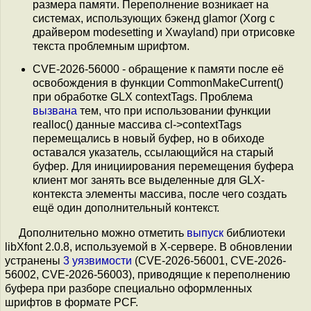
размера памяти. Переполнение возникает на
системах, использующих бэкенд glamor (Xorg с
драйвером modesetting и Xwayland) при отрисовке
текста проблемным шрифтом.
CVE-2026-56000 - обращение к памяти после её
освобождения в функции CommonMakeCurrent()
при обработке GLX contextTags. Проблема
вызвана
тем, что при использовании функции
realloc() данные массива cl->contextTags
перемещались в новый буфер, но в обиходе
оставался указатель, ссылающийся на старый
буфер. Для инициирования перемещения буфера
клиент мог занять все выделенные для GLX-
контекста элементы массива, после чего создать
ещё один дополнительный контекст.
Дополнительно можно отметить
выпуск
библиотеки
libXfont 2.0.8, используемой в X-сервере. В обновлении
устранены
3 уязвимости
(CVE-2026-56001, CVE-2026-
56002, CVE-2026-56003), приводящие к переполнению
буфера при разборе специально оформленных
шрифтов в формате PCF.