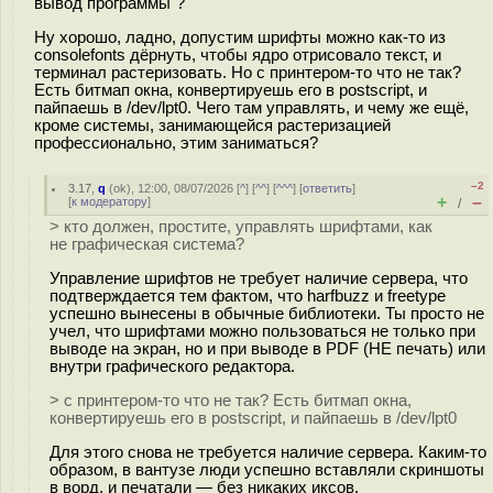
вывод программы"?
Ну хорошо, ладно, допустим шрифты можно как-то из
consolefonts дёрнуть, чтобы ядро отрисовало текст, и
терминал растеризовать. Но с принтером-то что не так?
Есть битмап окна, конвертируешь его в postscript, и
пайпаешь в /dev/lpt0. Чего там управлять, и чему же ещё,
кроме системы, занимающейся растеризацией
профессионально, этим заниматься?
–2
3.17
,
q
(
ok
), 12:00, 08/07/2026 [
^
] [
^^
] [
^^^
] [
ответить
]
+
–
[
к модератору
]
/
> кто должен, простите, управлять шрифтами, как
не графическая система?
Управление шрифтов не требует наличие сервера, что
подтверждается тем фактом, что harfbuzz и freetype
успешно вынесены в обычные библиотеки. Ты просто не
учел, что шрифтами можно пользоваться не только при
выводе на экран, но и при выводе в PDF (НЕ печать) или
внутри графического редактора.
> с принтером-то что не так? Есть битмап окна,
конвертируешь его в postscript, и пайпаешь в /dev/lpt0
Для этого снова не требуется наличие сервера. Каким-то
образом, в вантузе люди успешно вставляли скриншоты
в ворд, и печатали — без никаких иксов.