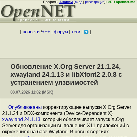
Профиль:
Аноним
(
вход
|
регистрация
)
неRU
opennet.me
[
новости
/
+++
|
форум
|
теги
|
]
Обновление X.Org Server 21.1.24,
xwayland 24.1.13 и libXfont2 2.0.8 с
устранением уязвимостей
08.07.2026 11:02 (MSK)
Опубликованы
корректирующие выпуски X.Org Server
21.1.24 и DDX-компонента (Device-Dependent X)
xwayland 24.1.13
, который обеспечивает запуск X.Org
Server для организации выполнения X11-приложений в
окружениях на базе Wayland. В новых версиях