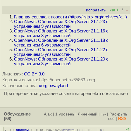
+
–
исправить
/
+10
Главная ссылка к новости (
https://lists.x.org/archives/x...
)
OpenNews: Обновление X.Org Server 21.1.23 с
устранением 9 уязвимостей
OpenNews: Обновление X.Org Server 21.1.16 с
устранением 8 уязвимостей
OpenNews: Обновление X.Org Server 21.1.18 с
устранением 6 уязвимостей
OpenNews: Обновление X.Org Server 21.1.22 с
устранением 5 уязвимостей
OpenNews: Обновление X.Org Server 21.1.20 с
устранением 3 уязвимостей
Лицензия:
CC BY 3.0
Короткая ссылка: https://opennet.ru/65863-xorg
Ключевые слова:
xorg
,
xwayland
При перепечатке указание ссылки на opennet.ru обязательно
Обсуждение
Ajax
|
1 уровень
|
Линейный
|
+/-
|
Раскрыть
(58)
всё
|
RSS
+5
1.1
,
Аноним
(
1
), 11:18, 08/07/2026 [
ответить
] [
﹢﹢﹢
] [
· · ·
]
[
↓
]