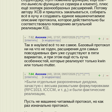
то вынесли функцию из сервера в клиент
), плюс
ещё зоопарк разнообразных расширений. Потому
автору XCB и пришлось закапываться, собирать
всё в кучу и создавать единое машиночитаемое
описание протокола, которое действительно бы
соответствовало поведению актуальной
реализации X11.
7.62
,
Аноним
(
44
), 17:57, 09/07/2026 [
^
] [
^^
] [
^^^
]
+
–
/
[
ответить
]
[
к модератору
]
Так в wayland всё то же самое. Базовый протокол
ни на что не годен, расширения для самых
повседневных фич уже существуют в пяти
вариантах, и при этом ещё есть куча
особенностей, которые реализуют только kwin
или только mutter.
7.64
,
Аноним
(
44
), 18:04, 09/07/2026 [
^
] [
^^
] [
^^^
]
+
–
/
[
ответить
]
[
к модератору
]
>Были отдельные разрозненные диздоки,
зачастую с весьма размытыми формулировками
(RFC1013, ICCCM, и т. д.) и были фактические
реализации,
Пусть не машинно читаемый протокол, но как
раз изначально протокол.