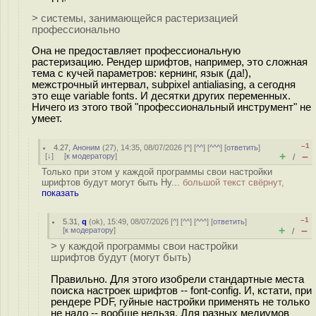
> системы, занимающейся растеризацией
профессионально
Она не предоставляет профессиональную
растеризацию. Рендер шрифтов, например, это сложная
тема с кучей параметров: кернинг, язык (да!),
межстрочный интервал, subpixel antialiasing, а сегодня
это еще variable fonts. И десятки других переменных.
Ничего из этого твой "профессиональный инструмент" не
умеет.
–1
4.27
,
Аноним
(
27
), 14:35, 08/07/2026 [
^
] [
^^
] [
^^^
] [
ответить
]
+
–
[
↓
] [
к модератору
]
/
Только при этом у каждой программы свои настройки
шрифтов будут могут быть Ну...
большой текст свёрнут,
показать
–1
5.31
,
q
(
ok
), 15:49, 08/07/2026 [
^
] [
^^
] [
^^^
] [
ответить
]
+
–
[
к модератору
]
/
> у каждой программы свои настройки
шрифтов будут (могут быть)
Правильно. Для этого изобрели стандартные места
поиска настроек шрифтов -- font-config. И, кстати, при
рендере PDF, гуйные настройки применять не только
не надо -- вообще нельзя. Для разных медиумов