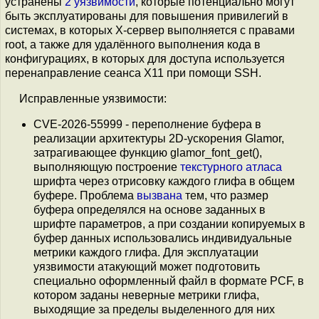
устранены
2 уязвимости
, которые потенциально могут
быть эксплуатированы для повышения привилегий в
системах, в которых X-сервер выполняется с правами
root, а также для удалённого выполнения кода в
конфигурациях, в которых для доступа используется
перенаправление сеанса X11 при помощи SSH.
Исправленные уязвимости:
CVE-2026-55999 - переполнение буфера в
реализации архитектуры 2D-ускорения Glamor,
затрагивающее функцию glamor_font_get(),
выполняющую построение
текстурного атласа
шрифта через отрисовку каждого глифа в общем
буфере. Проблема
вызвана
тем, что размер
буфера определялся на основе заданных в
шрифте параметров, а при создании копируемых в
буфер данных использовались индивидуальные
метрики каждого глифа. Для эксплуатации
уязвимости атакующий может подготовить
специально оформленный файл в формате PCF, в
котором заданы неверные метрики глифа,
выходящие за пределы выделенного для них