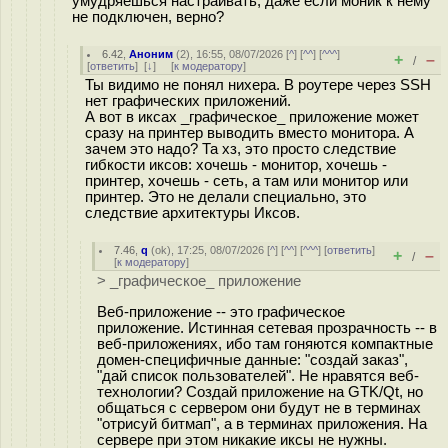
умудряешься настраивать, даже если моник к нему
не подключен, верно?
6.42
,
Аноним
(
2
), 16:55, 08/07/2026 [
^
] [
^^
] [
^^^
]
+
–
/
[
ответить
]
[
↓
] [
к модератору
]
Ты видимо не понял нихера. В роутере через SSH
нет графических приложений.
А вот в иксах _графическое_ приложение может
сразу на принтер выводить вместо монитора. А
зачем это надо? Та хз, это просто следствие
гибкости иксов: хочешь - монитор, хочешь -
принтер, хочешь - сеть, а там или монитор или
принтер. Это не делали специально, это
следствие архитектуры Иксов.
7.46
,
q
(
ok
), 17:25, 08/07/2026 [
^
] [
^^
] [
^^^
] [
ответить
]
+
–
/
[
к модератору
]
> _графическое_ приложение
Веб-приложение -- это графическое
приложение. Истинная сетевая прозрачность -- в
веб-приложениях, ибо там гоняются компактные
домен-специфичные данные: "создай заказ",
"дай список пользователей". Не нравятся веб-
технологии? Создай приложение на GTK/Qt, но
общаться с сервером они будут не в терминах
"отрисуй битмап", а в терминах приложения. На
сервере при этом никакие иксы не нужны.