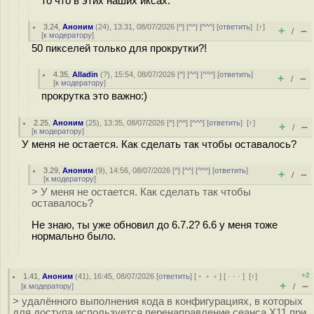
то что в этих наших иксах.
3.24
,
Аноним
(
24
), 13:31, 08/07/2026 [
^
] [
^^
] [
^^^
] [
ответить
]
[
↑
]
+
–
/
[
к модератору
]
50 пикселей только для прокрутки?!
4.35
,
Alladin
(
?
), 15:54, 08/07/2026 [
^
] [
^^
] [
^^^
] [
ответить
]
+
–
/
[
к модератору
]
прокрутка это важно:)
2.25
,
Аноним
(
25
), 13:35, 08/07/2026 [
^
] [
^^
] [
^^^
] [
ответить
]
[
↑
]
+
–
/
[
к модератору
]
У меня не остается. Как сделать так чтобы оставалось?
3.29
,
Аноним
(
9
), 14:56, 08/07/2026 [
^
] [
^^
] [
^^^
] [
ответить
]
+
–
/
[
к модератору
]
> У меня не остается. Как сделать так чтобы
оставалось?
Не знаю, ты уже обновил до 6.7.2? 6.6 у меня тоже
нормально было.
+2
1.41
,
Аноним
(
41
), 16:45, 08/07/2026 [
ответить
] [
﹢﹢﹢
] [
· · ·
]
[
↑
]
+
–
[
к модератору
]
/
> удалённого выполнения кода в конфигурациях, в которых
для доступа используется перенаправление сеанса X11 при