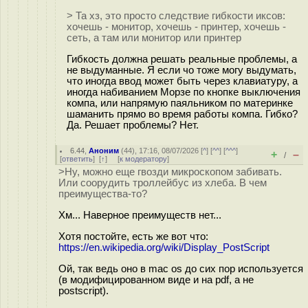
> Та хз, это просто следствие гибкости иксов:
хочешь - монитор, хочешь - принтер, хочешь -
сеть, а там или монитор или принтер
Гибкость должна решать реальные проблемы, а
не выдуманные. Я если чо тоже могу выдумать,
что иногда ввод может быть через клавиатуру, а
иногда набиванием Морзе по кнопке выключения
компа, или напрямую паяльником по материнке
шаманить прямо во время работы компа. Гибко?
Да. Решает проблемы? Нет.
6.44
,
Аноним
(
44
), 17:16, 08/07/2026 [
^
] [
^^
] [
^^^
]
+
–
/
[
ответить
]
[
↑
] [
к модератору
]
>Ну, можно еще гвозди микроскопом забивать.
Или соорудить троллейбус из хлеба. В чем
преимущества-то?
Хм... Наверное преимуществ нет...
Хотя постойте, есть же вот что:
https://en.wikipedia.org/wiki/Display_PostScript
Ой, так ведь оно в mac os до сих пор используется
(в модифицированном виде и на pdf, а не
postscript).