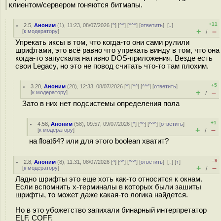
клиентом/сервером гоняются битмапы.
+11
2.5
,
Аноним
(
1
), 11:23, 08/07/2026 [
^
] [
^^
] [
^^^
] [
ответить
]
[
↓
]
+
–
[
к модератору
]
/
Упрекать иксы в том, что когда-то они сами рулили
шрифтами, это всё равно что упрекать винду в том, что она
когда-то запускала нативно DOS-приложения. Везде есть
свои Legacy, но это не повод считать что-то там плохим.
+5
3.20
,
Аноним
(
20
), 12:33, 08/07/2026 [
^
] [
^^
] [
^^^
] [
ответить
]
+
–
[
к модератору
]
/
Зато в них нет подсистемы определения пола
+1
4.58
,
Аноним
(
58
), 09:57, 09/07/2026 [
^
] [
^^
] [
^^^
] [
ответить
]
+
–
[
к модератору
]
/
на float64? или для этого boolean хватит?
–9
2.8
,
Аноним
(
8
), 11:31, 08/07/2026 [
^
] [
^^
] [
^^^
] [
ответить
]
[
↓
] [
↑
]
+
–
[
к модератору
]
/
Ладно шрифты это еще хоть как-то относится к окнам.
Если вспомнить х-терминалы в которых были зашиты
шрифты, то может даже какая-то логика найдется.
Но в это убожетство запихали бинарный интерпретатор
ELF, COFF.