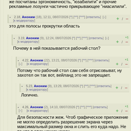
же посчитаны эргономичность, "юзабилити" и прочие
рекламные лозунги частично прикрывающее "ниасилили".
2.18
,
Аноним
(
18
), 12:11, 08/07/2026 [
^
] [
^^
] [
^^^
] [
ответить
]
[
↓
]
+
–
/
[
к модератору
]
это для полосы прокрутки область
+1
3.19
,
Аноним
(
9
), 12:24, 08/07/2026 [
^
] [
^^
] [
^^^
] [
ответить
]
[
↓
]
+
–
[
к модератору
]
/
Почему в ней показывается рабочий стол?
+1
4.22
,
Аноним
(
22
), 13:21, 08/07/2026 [
^
] [
^^
] [
^^^
] [
ответить
]
+
–
[
↓
] [
к модератору
]
/
Потому что рабочий стол сам себя отрисовыват, ну
захотел он так вот, вейланд это не запрещает.
5.23
,
Аноним
(
9
), 13:29, 08/07/2026 [
^
] [
^^
] [
^^^
] [
ответить
]
+
–
/
[
к модератору
]
Логично.
+1
4.26
,
Аноним
(
2
), 14:10, 08/07/2026 [
^
] [
^^
] [
^^^
] [
ответить
]
+
–
[
↑
] [
к модератору
]
/
Для безопасности жеж. Чтоб графическое приложение
не могло определить разрешение экрана через
максимальный размер окна и слить его куда надо. Не