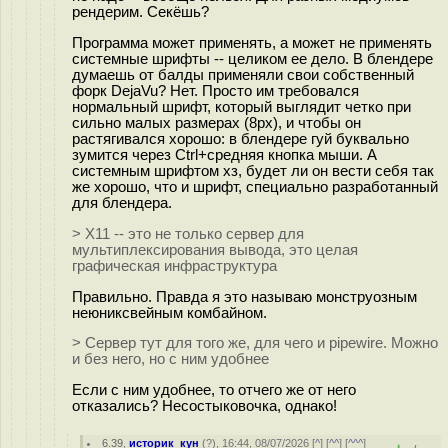
рендерим. Секёшь?
Программа может применять, а может не применять
системные шрифты -- целиком ее дело. В блендере
думаешь от балды применяли свои собственный
форк DejaVu? Нет. Просто им требовался
нормальный шрифт, который выглядит четко при
сильно малых размерах (8px), и чтобы он
растягивался хорошо: в блендере гуй буквально
зумится через Ctrl+средняя кнопка мыши. А
системным шрифтом хз, будет ли он вести себя так
же хорошо, что и шрифт, специально разработанный
для блендера.
> X11 -- это не только сервер для
мультиплексирования вывода, это целая
графическая инфраструктура
Правильно. Правда я это называю монструозным
неюниксвейным комбайном.
> Сервер тут для того же, для чего и pipewire. Можно
и без него, но с ним удобнее
Если с ним удобнее, то отчего же от него
отказались? Несостыковочка, однако!
6.39
,
историк_кун
(
?
), 16:44, 08/07/2026 [
^
] [
^^
] [
^^^
]