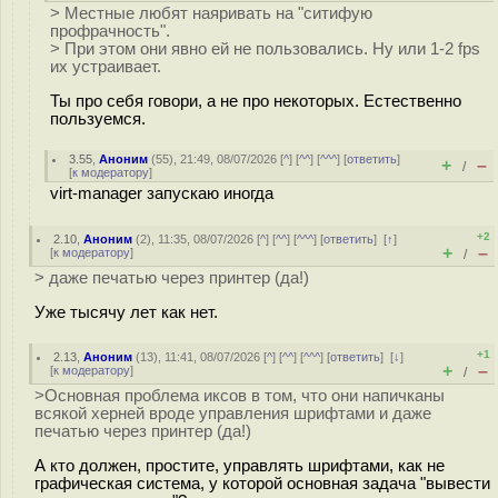
> Местные любят наяривать на "ситифую
профрачность".
> При этом они явно ей не пользовались. Ну или 1-2 fps
их устраивает.
Ты про себя говори, а не про некоторых. Естественно
пользуемся.
3.55
,
Аноним
(
55
), 21:49, 08/07/2026 [
^
] [
^^
] [
^^^
] [
ответить
]
+
–
/
[
к модератору
]
virt-manager запускаю иногда
+2
2.10
,
Аноним
(
2
), 11:35, 08/07/2026 [
^
] [
^^
] [
^^^
] [
ответить
]
[
↑
]
+
–
[
к модератору
]
/
> даже печатью через принтер (да!)
Уже тысячу лет как нет.
+1
2.13
,
Аноним
(
13
), 11:41, 08/07/2026 [
^
] [
^^
] [
^^^
] [
ответить
]
[
↓
]
+
–
[
к модератору
]
/
>Основная проблема иксов в том, что они напичканы
всякой херней вроде управления шрифтами и даже
печатью через принтер (да!)
А кто должен, простите, управлять шрифтами, как не
графическая система, у которой основная задача "вывести