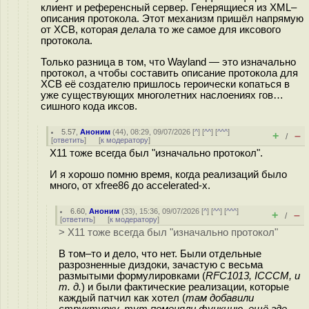
клиент и референсный сервер. Генерящиеся из XML–
описания протокола. Этот механизм пришёл напрямую
от XCB, которая делала то же самое для иксового
протокола.
Только разница в том, что Wayland — это изначально
протокол, а чтобы составить описание протокола для
XCB её создателю пришлось героически копаться в
уже существующих многолетних наслоениях гов…
сишного кода иксов.
5.57
,
Аноним
(
44
), 08:29, 09/07/2026 [
^
] [
^^
] [
^^^
]
+
–
/
[
ответить
]
[
к модератору
]
X11 тоже всегда был "изначально протокол".
И я хорошо помню время, когда реализаций было
много, от xfree86 до accelerated-x.
6.60
,
Аноним
(
33
), 15:36, 09/07/2026 [
^
] [
^^
] [
^^^
]
+
–
/
[
ответить
]
[
к модератору
]
> X11 тоже всегда был "изначально протокол"
В том–то и дело, что нет. Были отдельные
разрозненные диздоки, зачастую с весьма
размытыми формулировками (
RFC1013, ICCCM, и
т. д.
) и были фактические реализации, которые
каждый патчил как хотел (
там добавили
структурку, тут поменяли функцию, ещё где–