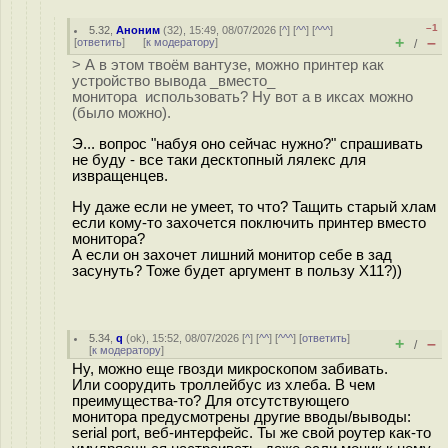
–1
5.32
,
Аноним
(
32
), 15:49, 08/07/2026 [
^
] [
^^
] [
^^^
]
+
–
[
ответить
]
[
к модератору
]
/
> А в этом твоём вантузе, можно принтер как
устройство вывода _вместо_
монитора использовать? Ну вот а в иксах можно
(было можно).
Э... вопрос "набуя оно сейчас нужно?" спрашивать
не буду - все таки десктопный лялекс для
извращенцев.
Ну даже если не умеет, то что? Тащить старый хлам
если кому-то захочется поключить принтер вместо
монитора?
А если он захочет лишний монитор себе в зад
засунуть? Тоже будет аргумент в пользу Х11?))
5.34
,
q
(
ok
), 15:52, 08/07/2026 [
^
] [
^^
] [
^^^
] [
ответить
]
+
–
/
[
к модератору
]
Ну, можно еще гвозди микроскопом забивать.
Или соорудить троллейбус из хлеба. В чем
преимущества-то? Для отсутствующего
монитора предусмотрены другие вводы/выводы:
serial port, веб-интерфейс. Ты же свой роутер как-то