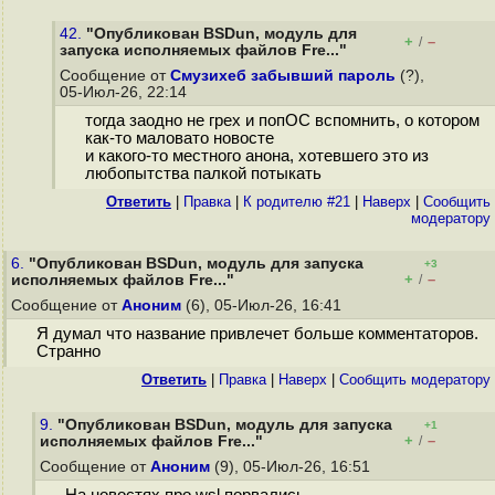
42.
"Опубликован BSDun, модуль для
+
–
/
запуска исполняемых файлов Fre..."
Сообщение от
Смузихеб забывший пароль
(?),
05-Июл-26, 22:14
тогда заодно не грех и попОС вспомнить, о котором
как-то маловато новосте
и какого-то местного анона, хотевшего это из
любопытства палкой потыкать
Ответить
|
Правка
|
К родителю #21
|
Наверх
|
Cообщить
модератору
6.
"Опубликован BSDun, модуль для запуска
+3
+
–
исполняемых файлов Fre..."
/
Сообщение от
Аноним
(6), 05-Июл-26, 16:41
Я думал что название привлечет больше комментаторов.
Странно
Ответить
|
Правка
|
Наверх
|
Cообщить модератору
9.
"Опубликован BSDun, модуль для запуска
+1
+
–
исполняемых файлов Fre..."
/
Сообщение от
Аноним
(9), 05-Июл-26, 16:51