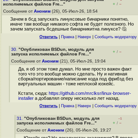
+
–
исполняемых файлов Fre..."
/
Сообщение от
Аноним
(26), 05-Июл-26, 18:54
Зачем в бсд запускать линуксовые бинарники понятно,
иначе там вообще никакого софта не будет полезного. Но
зачем запускать бсдешные бинарникитна линуксе? 🤔
Ответить
|
Правка
|
Наверх
|
Cообщить модератору
30.
"Опубликован BSDun, модуль для
+
–
/
запуска исполняемых файлов Fre..."
Сообщение от
Аноним
(21), 05-Июл-26, 19:04
Да, я об этом тоже думал. Но мне просто важен факт
того что это вообще можно сделать. Ну и нативная
сборка/портирование/написание кода под фрибзд без
виртуальных машин - тоже неплохой юзкейс.
Кстати, сюда:
https://github.com/mrclksr/linux-browser-
installer
а добавлял оперу несколько лет назад.
Ответить
|
Правка
|
Наверх
|
Cообщить модератору
31.
"Опубликован BSDun, модуль для
–1
+
–
запуска исполняемых файлов Fre..."
/
Сообщение от
Аноним
(26), 05-Июл-26, 19:27