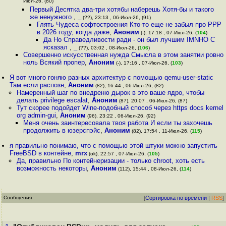
Июл-26, (80)
Первый Десятка два-три хотябы наберешь Хотя-бы и такого
же ненужного
,
_
(??), 23:13 , 06-Июл-26, (91)
Глять Чудеса софтостроения Кто-то еще не забыл про PPP
в 2026 году, когда даже
,
Аноним
(-), 17:18 , 07-Июл-26, (
104
)
Да Но Справедливости ради - он был лучшим IMNHO C
ясказал
,
_
(??), 03:02 , 08-Июл-26, (
106
)
Совершенно искусственная нужда Смысла в этом занятии ровно
ноль Всякий пропер
,
Аноним
(-), 17:16 , 07-Июл-26, (
103
)
Я вот много гоняю разных архитектур с помощью qemu-user-static
Там если распозн
,
Аноним
(82), 16:44 , 06-Июл-26, (82)
Намеренный шаг по внедреню дырок в это ваше ядро, чтобы
делать privilege escalat
,
Аноним
(87), 20:07 , 06-Июл-26, (87)
Тут скорее подойдет Wine-подобный способ через https docs kernel
org admin-gui
,
Аноним
(96), 23:22 , 06-Июл-26, (92)
Меня очень заинтересовала твоя работа И если ты захочешь
продолжить в юзерспэйс
,
Аноним
(82), 17:54 , 11-Июл-26, (
115
)
я правильно понимаю, что с помощью этой штуки можно запустить
FreeBSD в контейне
,
mrx
(ok), 22:57 , 07-Июл-26, (
105
)
Да, правильно По контейнеризации - только chroot, хоть есть
возможность некоторы
,
Аноним
(112), 15:44 , 08-Июл-26, (
114
)
Сообщения
[
Сортировка по времени
|
RSS
]