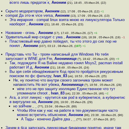
всего лишь придаток к
,
Аноним
(21), 18:45 , 05-Июл-26, (22)
Скрыто модератором
,
Аноним
(12), 17:08 , 05-Июл-26, (12)
+1
compat Да это-ж vice versa
,
Аноним
(13), 17:09 , 05-Июл-26, (13)
Эта иерархия - compat linux взята мною из линуксулятора Только
наоборот
,
Аноним
(21), 18:46 , 05-Июл-26, (23)
Название - огонь
,
Аноним
(17), 17:43 , 05-Июл-26, (17)
+6
Удивительный мир сходит с ума
,
Аноним
(19), 18:39 , 05-Июл-26, (19)
–1
Пластиковый мир давно победил, ты что этого до сих пор не
понял
,
Аноним
(107), 03:13 , 08-Июл-26, (
107
)
+1
Представь что Ты - троян написаный для Windows Но тебя
запускают в WINE для Fre
,
Анонимище
(?), 18:42 , 05-Июл-26, (20)
+9
Так, подождите Я на Вайне недавно гонял Msys2, pacman install
работает И д
,
Аноним
(21), 18:49 , 05-Июл-26, (24)
Вы зря себя обнадёживаете Код просто пройдётся рекурсивным
поиском по фс фильтру
,
Ivan_83
(ok), 18:53 , 05-Июл-26, (25)
Не, ну понятно что внутри своего загончика троян может
напакостить Но вот убежа
,
Анонимище
(?), 18:56 , 05-Июл-26, (28)
wine это не про защиту изоляцию Единственное что тут
упоминали chroot
,
Ivan_83
(ok), 22:39 , 05-Июл-26, (46)
+2
Ага, а этот линукс - крутится как pod в кубернетисе, а кубернетис
в виртуалке на
,
Аноним
(29), 19:00 , 05-Июл-26, (29)
но зоЙчем
,
_
(??), 23:04 , 06-Июл-26, (89)
Чтобы Или как у нас на работе в тех-документации часто
можно встретить объяснени
,
Аноним
(96), 23:38 , 06-Июл-26, (96)
А Тады - конечно Дайте два
,
_
(??), 04:07 , 07-Июл-26, (97)
Зачем в бсд запускать линуксовые бинарники понятно, иначе там