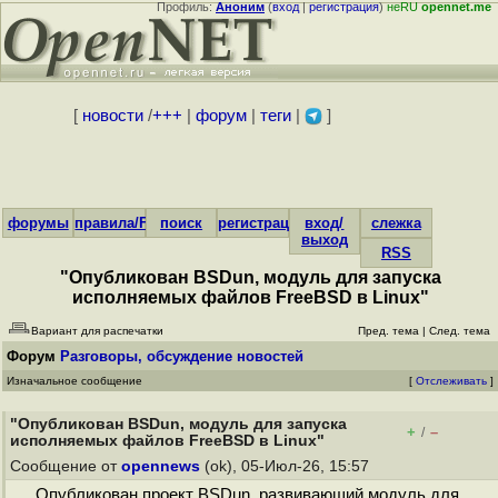
Профиль:
Аноним
(
вход
|
регистрация
)
неRU
opennet.me
[
новости
/
+++
|
форум
|
теги
|
]
форумы
правила/FAQ
поиск
регистрация
вход/
слежка
выход
RSS
"Опубликован BSDun, модуль для запуска
исполняемых файлов FreeBSD в Linux"
Вариант для распечатки
Пред. тема
|
След. тема
Форум
Разговоры, обсуждение новостей
Изначальное сообщение
[
Отслеживать
]
"Опубликован BSDun, модуль для запуска
+
–
/
исполняемых файлов FreeBSD в Linux"
Сообщение от
opennews
(ok), 05-Июл-26, 15:57
Опубликован проект BSDun, развивающий модуль для