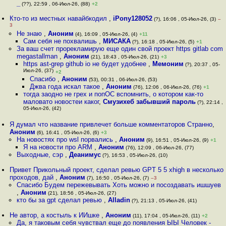
_
(??), 22:59 , 06-Июл-26, (88)
+2
Кто-то из местных навайбкодил
,
iPony128052
(?), 16:06 , 05-Июл-26, (3)
–
3
Не знаю
,
Аноним
(4), 16:09 , 05-Июл-26, (4)
+11
Сам себя не похвалишь
,
МИСАКА
(?), 16:18 , 05-Июл-26, (5)
+1
За ваш счет прорекламирую еще один свой проект https gitlab com
megastallman
,
Аноним
(21), 18:43 , 05-Июл-26, (21)
+3
https ast-grep github io не будет удобнее
,
Мемоним
(?), 20:37 , 05-
Июл-26, (37)
+2
Спасибо
,
Аноним
(53), 00:31 , 06-Июл-26, (53)
Джва года искал такое
,
Аноним
(76), 12:06 , 06-Июл-26, (76)
+1
тогда заодно не грех и попОС вспомнить, о котором как-то
маловато новостеи каког
,
Смузихеб забывший пароль
(?), 22:14 ,
05-Июл-26, (42)
Я думал что название привлечет больше комментаторов Странно
,
Аноним
(6), 16:41 , 05-Июл-26, (6)
+3
На новостях про wsl порвались
,
Аноним
(9), 16:51 , 05-Июл-26, (9)
+1
Я на новости про ARM
,
Аноним
(76), 12:09 , 06-Июл-26, (77)
Выходные, сэр
,
Деанимус
(?), 16:53 , 05-Июл-26, (10)
Привет Прикольный проект, сделал ревью GPT 5 5 xhigh в несколько
проходов, дай
,
Аноним
(7), 16:50 , 05-Июл-26, (7)
–3
Спасибо Будем пережевывать Хоть можно и посоздавать ишшуев
,
Аноним
(21), 18:56 , 05-Июл-26, (27)
кто бы за gpt сделал ревью
,
Alladin
(?), 21:13 , 05-Июл-26, (41)
Не автор, а костыль к ИИшке
,
Аноним
(11), 17:04 , 05-Июл-26, (11)
+2
Да, я таковым себя чувствал еще до появления ЫЫ Человек -