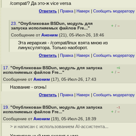
/compat/? Да это-ж vice versa
Ответить
|
Правка
|
Наверх
|
Cообщить модератору
23.
"Опубликован BSDun, модуль для
+
–
/
запуска исполняемых файлов Fre..."
Сообщение от
Аноним
(21), 05-Июл-26, 18:46
Эта иерархия - /compat/linux взята мною из
линуксулятора. Только наоборот.
Ответить
|
Правка
|
Наверх
|
Cообщить модератору
17.
"Опубликован BSDun, модуль для запуска
+6
+
–
исполняемых файлов Fre..."
/
Сообщение от
Аноним
(17), 05-Июл-26, 17:43
Название - огонь!
Ответить
|
Правка
|
Наверх
|
Cообщить модератору
19.
"Опубликован BSDun, модуль для запуска
–1
+
–
исполняемых файлов Fre..."
/
Сообщение от
Аноним
(19), 05-Июл-26, 18:39
> и написан с использованием AI-ассистента...