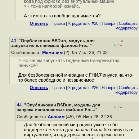
кода под фрибзд без виртуальных машин
> - тоже неплохой юзкейс.
А этим кто-то вообще щанимается?
Ответить
|
Правка
|
К родителю #30
|
Наверх
|
Cообщить
модератору
40.
"Опубликован BSDun, модуль для
–4
+
–
запуска исполняемых файлов Fre..."
/
Сообщение от
Мемоним
(?), 05-Июл-26, 21:02
> Но зачем запускать бсдешные бинарникитна
линуксе?
Для безболезненной миграции с ГНИ/Линукса на что-
то более свободное и независимое
Ответить
|
Правка
|
К родителю #26
|
Наверх
|
Cообщить
модератору
44.
"Опубликован BSDun, модуль для
+
–
/
запуска исполняемых файлов Fre..."
Сообщение от
Аноним
(45), 05-Июл-26, 22:36
Для безболезненной миграции нужно чтобы
поддержка железа для начала была без линукса в
виртуалочке, и поддержка всего современного