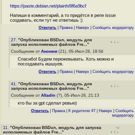
https://paste.debian.net/plainh/8f6a9bcf
Напиши в комментарий, а то придётся в репе issue
создавать, если тут не ответишь :)
Ответить
|
Правка
|
Наверх
|
Cообщить модератору
27.
"Опубликован BSDun, модуль для
+
–
/
запуска исполняемых файлов Fre..."
Сообщение от
Аноним
(21), 05-Июл-26, 18:56
Спасибо! Будем пережевывать. Хоть можно и
посоздавать ишшуев.
Ответить
|
Правка
|
Наверх
|
Cообщить модератору
41.
"Опубликован BSDun, модуль для
+
–
/
запуска исполняемых файлов Fre..."
Сообщение от
Alladin
(?), 05-Июл-26, 21:13
кто бы за gpt сделал ревью)
Ответить
|
Правка
|
К родителю #7
|
Наверх
|
Cообщить
модератору
11.
"Опубликован BSDun, модуль для запуска
+2
+
–
исполняемых файлов Fre..."
/