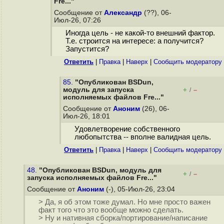
Fre..."
Сообщение от
Александр
(??), 06-
Июл-26, 07:26
Иногда цель - не какой-то внешний фактор.
Т.е. строится на интересе: а получится?
Запустится?
Ответить
|
Правка
|
Наверх
|
Cообщить модератору
85.
"Опубликован BSDun,
модуль для запуска
+
–
/
исполняемых файлов Fre..."
Сообщение от
Аноним
(26), 06-
Июл-26, 18:01
Удовлетворение собственного
любопытства -- вполне валидная цель.
Ответить
|
Правка
|
Наверх
|
Cообщить модератору
48.
"Опубликован BSDun, модуль для
+
–
/
запуска исполняемых файлов Fre..."
Сообщение от
Аноним
(-), 05-Июл-26, 23:04
> Да, я об этом тоже думал. Но мне просто важен
факт того что это вообще можно сделать.
> Ну и нативная сборка/портирование/написание