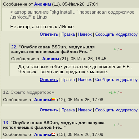
Сообщение от
Аноним
(11), 05-Июл-26, 17:04
> автор выполнив "pkg install ..." перезаписал содержимое
/usr/local/* в Linux
Не автор, а костыль к ИИшке.
Ответить
|
Правка
|
Наверх
|
Cообщить модератору
22.
"Опубликован BSDun, модуль для
+
–
/
запуска исполняемых файлов Fre..."
Сообщение от
Аноним
(21), 05-Июл-26, 18:45
Да, я таковым себя чувствал еще до появления ЫЫ.
Человек - всего лишь придаток к машине.
Ответить
|
Правка
|
Наверх
|
Cообщить модератору
12. Скрыто модератором
+
–
/
+1
Сообщение от
Аноним
(12), 05-Июл-26, 17:08
Ответить
|
Правка
|
Наверх
|
Cообщить модератору
13.
"Опубликован BSDun, модуль для запуска
+
–
/
исполняемых файлов Fre..."
Сообщение от
Аноним
(13), 05-Июл-26, 17:09