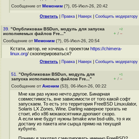
Сообщение от
Мемоним
(?), 05-Июл-26, 20:42
Ответить
|
Правка
|
Наверх
|
Cообщить модератору
39.
"Опубликован BSDun, модуль для запуска
+2
+
–
исполняемых файлов Fre..."
/
Сообщение от
Мемоним
(?), 05-Июл-26, 20:54
Кстати, автор, не хочешь с проектом
https://chimera-
linux.org
/ скооперироваться?
Ответить
|
Правка
|
Наверх
|
Cообщить модератору
51.
"Опубликован BSDun, модуль для
+1
+
–
запуска исполняемых файлов Fre..."
/
Сообщение от
Аноним
(53), 06-Июл-26, 00:22
Мне как раз нужно нечто другое. Бинарная
совместимость, вне зависимости от того какой софт
запускаем. То есть это территория FreeBSD Linuxulator,
Solaris LX Zones, Wine. Darling наверное трогать не
стоит, ибо х86 мокакосятники дропают скоро.
А если мне будут нужны bmake или bsd-utils, то я их
достану из пакета или сырца прямо на текущей
кубунте.
Почему я захотел сэмулировать именно FreeBSD?