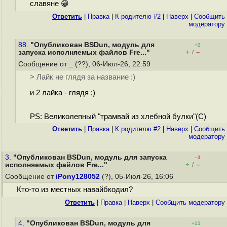
славяне 😁
Ответить
|
Правка
|
К родителю #2
|
Наверх
|
Cообщить
модератору
88.
"Опубликован BSDun, модуль для
+2
+
–
запуска исполняемых файлов Fre..."
/
Сообщение от
_
(??), 06-Июл-26, 22:59
> Лайк не глядя за название :)
и 2 лайка - глядя :)
PS: Великолепный "трамвай из хлебной булки"(С)
Ответить
|
Правка
|
К родителю #2
|
Наверх
|
Cообщить
модератору
3.
"Опубликован BSDun, модуль для запуска
–3
+
–
исполняемых файлов Fre..."
/
Сообщение от
iPony128052
(?), 05-Июл-26, 16:06
Кто-то из местных навайбкодил?
Ответить
|
Правка
|
Наверх
|
Cообщить модератору
4.
"Опубликован BSDun, модуль для
+11