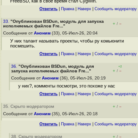
FreeBSD, как в своё время стал CygWin.
Ответить
|
Правка
|
Наверх
|
Cообщить модератору
33.
"Опубликован BSDun, модуль для запуска
+
–
/
исполняемых файлов Fre..."
Сообщение от
Аноним
(33), 05-Июл-26, 20:04
У них талант называть проекты, чтобы ру комьюнити
посмешить.
Ответить
|
Правка
|
Наверх
|
Cообщить модератору
36.
"Опубликован BSDun, модуль для
+2
+
–
запуска исполняемых файлов Fre..."
/
Сообщение от
Аноним
(36), 05-Июл-26, 20:19
у них?, комменты посмотри, это похоже у нас
Ответить
|
Правка
|
Наверх
|
Cообщить модератору
35. Скрыто модератором
+
–
/
Сообщение от
Аноним
(35), 05-Июл-26, 20:18
Ответить
|
Правка
|
Наверх
|
Cообщить модератору
38. Скрыто модератором
+
–
/