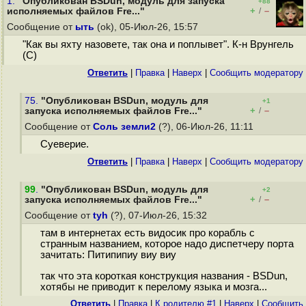
1.
"Опубликован BSDun, модуль для запуска
+88
+
–
исполняемых файлов Fre..."
/
Сообщение от
ыть
(ok), 05-Июл-26, 15:57
"Как вы яхту назовете, так она и поплывет". К-н Врунгель
(С)
Ответить
|
Правка
|
Наверх
|
Cообщить модератору
75.
"Опубликован BSDun, модуль для
+1
+
–
запуска исполняемых файлов Fre..."
/
Сообщение от
Соль земли2
(?), 06-Июл-26, 11:11
Суеверие.
Ответить
|
Правка
|
Наверх
|
Cообщить модератору
99
.
"Опубликован BSDun, модуль для
+2
+
–
запуска исполняемых файлов Fre..."
/
Сообщение от
tyh
(?), 07-Июл-26, 15:32
там в интернетах есть видосик про корабль с
странным названием, которое надо диспетчеру порта
зачитать: Питипипиy виу виy
так что эта короткая конструкция названия - BSDun,
хотябы не приводит к перелому языка и мозга...
Ответить
|
Правка
|
К родителю #1
|
Наверх
|
Cообщить