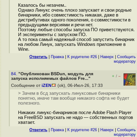
Казалось бы незачем..
Однако Линукс очень плохо запускает и свои родные
бинарники, ибо совместимость никакая, даже в
дистрибутивах одного поколения, о совместимости в
предыдущими версиями и речи нет.
Поэтому любые способы запуска ПО приветствуются.
И эксперименты с запуском ПО.
А то пока самый надежный способ запустить бинарник
на любом Линук, запускать Windows приложение в
Wine.
Ответить
|
Правка
|
К родителю #26
|
Наверх
|
Cообщить
модератору
84.
"Опубликован BSDun, модуль для
+
–
/
запуска исполняемых файлов Fre..."
Сообщение от
iZEN
(ok), 06-Июл-26, 17:33
> Зачем в бсд запускать линуксовые бинарники
понятно, иначе там вообще никакого софта не будет
полезного.
Никаких линукс-бинарников после Adobe Flash Player
на FreeBSD запускать не надо — собственных портов
хватает.
Ответить
|
Правка
|
К родителю #26
|
Наверх
|
Cообщить
модератору