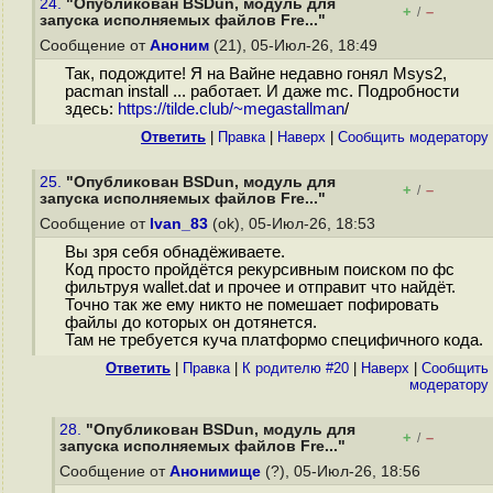
24.
"Опубликован BSDun, модуль для
+
–
/
запуска исполняемых файлов Fre..."
Сообщение от
Аноним
(21), 05-Июл-26, 18:49
Так, подождите! Я на Вайне недавно гонял Msys2,
pacman install ... работает. И даже mc. Подробности
здесь:
https://tilde.club/~megastallman
/
Ответить
|
Правка
|
Наверх
|
Cообщить модератору
25.
"Опубликован BSDun, модуль для
+
–
/
запуска исполняемых файлов Fre..."
Сообщение от
Ivan_83
(ok), 05-Июл-26, 18:53
Вы зря себя обнадёживаете.
Код просто пройдётся рекурсивным поиском по фс
фильтруя wallet.dat и прочее и отправит что найдёт.
Точно так же ему никто не помешает пофировать
файлы до которых он дотянется.
Там не требуется куча платформо специфичного кода.
Ответить
|
Правка
|
К родителю #20
|
Наверх
|
Cообщить
модератору
28.
"Опубликован BSDun, модуль для
+
–
/
запуска исполняемых файлов Fre..."
Сообщение от
Анонимище
(?), 05-Июл-26, 18:56