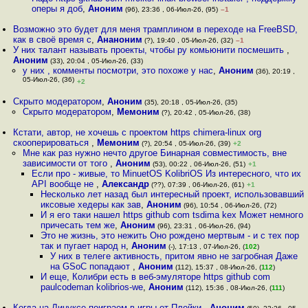
оперы я доб
,
Аноним
(96), 23:36 , 06-Июл-26, (95)
–1
Возможно это будет для меня трамплином в переходе на FreeBSD,
как в своё время с
,
Ананоним
(?), 19:40 , 05-Июл-26, (32)
–1
У них талант называть проекты, чтобы ру комьюнити посмешить
,
Аноним
(33), 20:04 , 05-Июл-26, (33)
у них , комменты посмотри, это похоже у нас
,
Аноним
(36), 20:19 ,
05-Июл-26, (36)
+2
Скрыто модератором
,
Аноним
(35), 20:18 , 05-Июл-26, (35)
Скрыто модератором
,
Мемоним
(?), 20:42 , 05-Июл-26, (38)
Кстати, автор, не хочешь с проектом https chimera-linux org
скооперироваться
,
Мемоним
(?), 20:54 , 05-Июл-26, (39)
+2
Мне как раз нужно нечто другое Бинарная совместимость, вне
зависимости от того
,
Аноним
(53), 00:22 , 06-Июл-26, (51)
+1
Если про - живые, то MinuetOS KolibriOS Из интересного, что их
API вообще не
,
Александр
(??), 07:39 , 06-Июл-26, (61)
+1
Несколько лет назад был интересный проект, использовавший
иксовые хедеры как зав
,
Аноним
(96), 10:54 , 06-Июл-26, (72)
И я его таки нашел https github com tsdima kex Может немного
причесать тем же
,
Аноним
(96), 23:31 , 06-Июл-26, (94)
Это не жизнь, это нежить Оно рождено мертвым - и с тех пор
так и пугает народ н
,
Аноним
(-), 17:13 , 07-Июл-26, (
102
)
У них в телеге активность, притом явно не загробная Даже
на GSoC попадают
,
Аноним
(112), 15:37 , 08-Июл-26, (
112
)
И еще, Колибри есть в веб-эмуляторе https github com
paulcodeman kolibrios-we
,
Аноним
(112), 15:36 , 08-Июл-26, (
111
)
Когда на Линуксе поиграем в игры от Плойки
,
Аноним