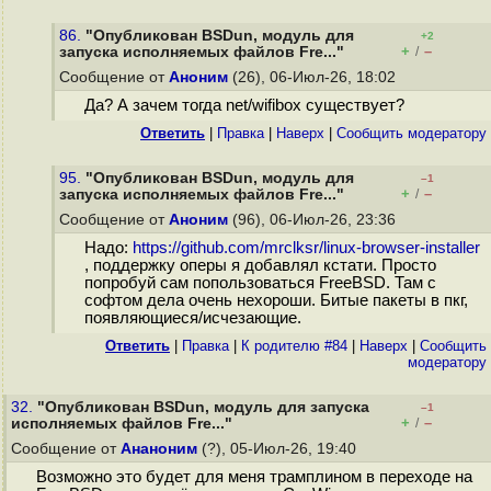
86.
"Опубликован BSDun, модуль для
+2
+
–
запуска исполняемых файлов Fre..."
/
Сообщение от
Аноним
(26), 06-Июл-26, 18:02
Да? А зачем тогда net/wifibox существует?
Ответить
|
Правка
|
Наверх
|
Cообщить модератору
95.
"Опубликован BSDun, модуль для
–1
+
–
запуска исполняемых файлов Fre..."
/
Сообщение от
Аноним
(96), 06-Июл-26, 23:36
Надо:
https://github.com/mrclksr/linux-browser-installer
, поддержку оперы я добавлял кстати. Просто
попробуй сам попользоваться FreeBSD. Там с
софтом дела очень нехороши. Битые пакеты в пкг,
появляющиеся/исчезающие.
Ответить
|
Правка
|
К родителю #84
|
Наверх
|
Cообщить
модератору
32.
"Опубликован BSDun, модуль для запуска
–1
+
–
исполняемых файлов Fre..."
/
Сообщение от
Ананоним
(?), 05-Июл-26, 19:40
Возможно это будет для меня трамплином в переходе на