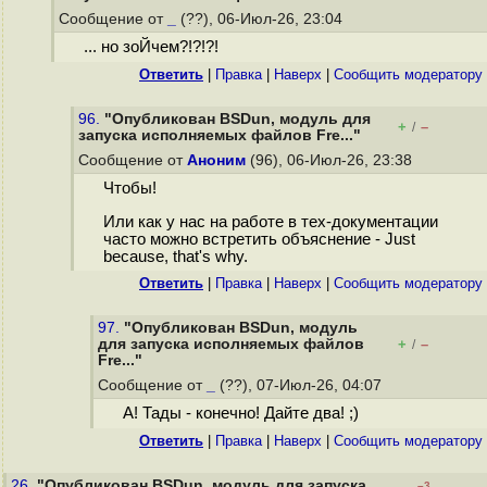
Сообщение от
_
(??), 06-Июл-26, 23:04
... но зоЙчем?!?!?!
Ответить
|
Правка
|
Наверх
|
Cообщить модератору
96.
"Опубликован BSDun, модуль для
+
–
/
запуска исполняемых файлов Fre..."
Сообщение от
Аноним
(96), 06-Июл-26, 23:38
Чтобы!
Или как у нас на работе в тех-документации
часто можно встретить объяснение - Just
because, that's why.
Ответить
|
Правка
|
Наверх
|
Cообщить модератору
97.
"Опубликован BSDun, модуль
для запуска исполняемых файлов
+
–
/
Fre..."
Сообщение от
_
(??), 07-Июл-26, 04:07
А! Тады - конечно! Дайте два! ;)
Ответить
|
Правка
|
Наверх
|
Cообщить модератору
26.
"Опубликован BSDun, модуль для запуска
–3