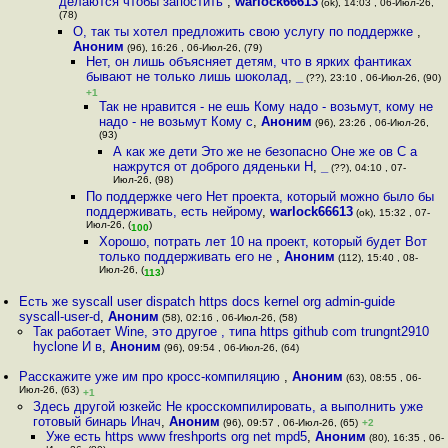
делаются чтобы запостить
,
warlock66613
(ok), 14:03 , 06-Июл-26,
(78)
О, так ты хотел предложить свою услугу по поддержке
,
Аноним
(96), 16:26 , 06-Июл-26, (79)
Нет, он лишь объясняет детям, что в ярких фантиках
бывают не только лишь шоколад
,
_
(??), 23:10 , 06-Июл-26, (90)
+1
Так не нравится - не ешь Кому надо - возьмут, кому не
надо - не возьмут Кому с
,
Аноним
(96), 23:26 , 06-Июл-26,
(93)
А как же дети Это же не безопасно Оне же ов С а
нажрутся от доброго дяденьки Н
,
_
(??), 04:10 , 07-
Июл-26, (98)
По поддержке чего Нет проекта, который можно было бы
поддерживать, есть нейрому
,
warlock66613
(ok), 15:32 , 07-
Июл-26, (
)
100
Хорошо, потрать лет 10 на проект, который будет Вот
только поддерживать его не
,
Аноним
(112), 15:40 , 08-
Июл-26, (
)
113
Есть же syscall user dispatch https docs kernel org admin-guide
syscall-user-d
,
Аноним
(58), 02:16 , 06-Июл-26, (58)
Так работает Wine, это другое , типа https github com trungnt2910
hyclone И в
,
Аноним
(96), 09:54 , 06-Июл-26, (64)
Расскажите уже им про кросс-компиляцию
,
Аноним
(63), 08:55 , 06-
Июл-26, (63)
+1
Здесь другой юзкейс Не кросскомпилировать, а выполнить уже
готовый бинарь Инач
,
Аноним
(96), 09:57 , 06-Июл-26, (65)
+2
Уже есть https www freshports org net mpd5
,
Аноним
(80), 16:35 , 06-