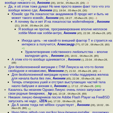
вообще никакого со
,
Аноним
(26), 18:54 , 05-Июл-26, (26)
–3
Да, я об этом тоже думал Но мне просто важен факт того что это
вообще можно сде
,
Аноним
(21), 19:04 , 05-Июл-26, (30)
Юзкейс где На локалхостах академиков В проде нет и быть не
может такого юзкейс
,
Аноним
(26), 19:27 , 05-Июл-26, (31)
–1
А почему бы и нет И на локалхостах мэйнтейнеров
,
Аноним
(21), 20:08 , 05-Июл-26, (34)
Я вообще не против, программирование вполне неплохое
хобби Меня как хобби-антро
,
Аноним
(45), 22:38 , 05-Июл-26, (45)
Иногда цель - не какой-то внешний фактор Т е строится на
интересе а получится
,
Александр
(??), 07:26 , 06-Июл-26, (60)
+1
Удовлетворение собственного любопытства -- вполне
валидная цель
,
Аноним
(26), 18:01 , 06-Июл-26, (85)
А этим кто-то вообще щанимается
,
Аноним
(-), 23:04 , 05-Июл-26,
(48)
Для безболезненной миграции с ГНИ Линукса на что-то более
свободное и независимо
,
Мемоним
(?), 21:02 , 05-Июл-26, (40)
–4
Для безболезненной миграции нужно чтобы поддержка железа
для начала была без лин
,
Аноним
(45), 22:36 , 05-Июл-26, (44)
Теперь отморозка ушей и отстрел выступающих частей тела
назло бабушке и анонам о
,
Аноним
(-), 17:12 , 07-Июл-26, (
101
)
Казалось бы незачем Однако Линукс очень плохо запускает и
свои родные бинарники
,
_kp
(ok), 10:18 , 06-Июл-26, (69)
Никаких линукс-бинарников после Adobe Flash Player на FreeBSD
запускать не надо
,
iZEN
(ok), 17:33 , 06-Июл-26, (84)
Да А зачем тогда net wifibox существует
,
Аноним
(26), 18:02 , 06-
Июл-26, (86)
+2
Надо https github com mrclksr linux-browser-installer , поддержку