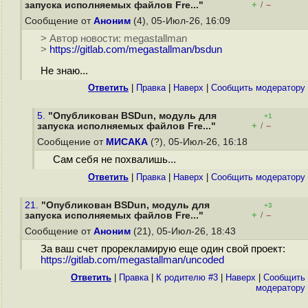
+
–
запуска исполняемых файлов Fre..."
/
Сообщение от
Аноним
(4), 05-Июл-26, 16:09
> Автор новости: megastallman
>
https://gitlab.com/megastallman/bsdun
Не знаю...
Ответить
|
Правка
|
Наверх
|
Cообщить модератору
5.
"Опубликован BSDun, модуль для
+1
+
–
запуска исполняемых файлов Fre..."
/
Сообщение от
МИСАКА
(?), 05-Июл-26, 16:18
Сам себя не похвалишь...
Ответить
|
Правка
|
Наверх
|
Cообщить модератору
21.
"Опубликован BSDun, модуль для
+3
+
–
запуска исполняемых файлов Fre..."
/
Сообщение от
Аноним
(21), 05-Июл-26, 18:43
За ваш счет прорекламирую еще один свой проект:
https://gitlab.com/megastallman/uncoded
Ответить
|
Правка
|
К родителю #3
|
Наверх
|
Cообщить
модератору