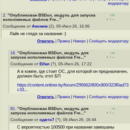
модератору
2.
"Опубликован BSDun, модуль для запуска
+55
+
–
исполняемых файлов Fre..."
/
Сообщение от
Аноним
(2), 05-Июл-26, 16:06
Лайк не глядя за название :)
Ответить
|
Правка
|
Наверх
|
Cообщить модератору
16.
"Опубликован BSDun, модуль для
+16
+
–
запуска исполняемых файлов Fre..."
/
Сообщение от
Eifan
(?), 05-Июл-26, 17:22
А в компе, где стоит ОС, для которой он предназначен,
должен быть этот БП
https://content.onliner.by/forum/295662/800x800/323f0ad73
c33...
Ответить
|
Правка
|
Наверх
|
Cообщить модератору
81.
"Опубликован BSDun, модуль для
+4
+
–
запуска исполняемых файлов Fre..."
/
Сообщение от
одвто7
(?), 06-Июл-26, 16:44
С вероятностью 100500 при названии замешаны