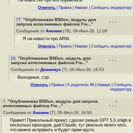
На новостях про wsl порвались.
Ответить
|
Правка
|
Наверх
|
Cообщить модератору
77.
"Опубликован BSDun, модуль для
+
–
/
запуска исполняемых файлов Fre..."
Сообщение от
Аноним
(76), 06-Июл-26, 12:09
Я на новости про ARM.
Ответить
|
Правка
|
Наверх
|
Cообщить модератору
10.
"Опубликован BSDun, модуль для
+
–
/
запуска исполняемых файлов Fre..."
Сообщение от
Деанимус
(?), 05-Июл-26, 16:53
Выходные, сэр.
Ответить
|
Правка
|
К родителю #6
|
Наверх
|
Cообщить
модератору
7.
"Опубликован BSDun, модуль для запуска
–3
+
–
исполняемых файлов Fre..."
/
Сообщение от
Аноним
(7), 05-Июл-26, 16:50
Привет! Прикольный проект, сделал ревью GPT 5.5 xhigh в
несколько проходов, дай Claude, тут реально много чего,
что можно исправить и будет прям круто.