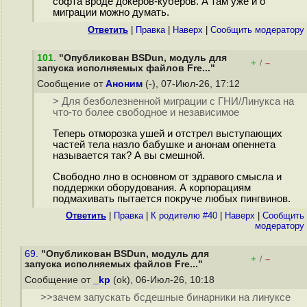
софта вроде докеров-куберов. А там уже и о
миграции можно думать.
Ответить
|
Правка
|
Наверх
|
Cообщить модератору
101
.
"Опубликован BSDun, модуль для
+
–
/
запуска исполняемых файлов Fre..."
Сообщение от
Аноним
(-), 07-Июл-26, 17:12
> Для безболезненной миграции с ГНИ/Линукса на
что-то более свободное и независимое
Теперь отморозка ушей и отстрел выступающих
частей тела назло бабушке и анонам опеннета
называется так? А вы смешной.
Свободно лно в основном от здравого смысла и
поддержки оборудования. А корпорациям
подмахивать пытается покруче любых пингвинов.
Ответить
|
Правка
|
К родителю #40
|
Наверх
|
Cообщить
модератору
69.
"Опубликован BSDun, модуль для
+
–
/
запуска исполняемых файлов Fre..."
Сообщение от
_kp
(ok), 06-Июл-26, 10:18
>>зачем запускать бсдешные бинарники на линуксе