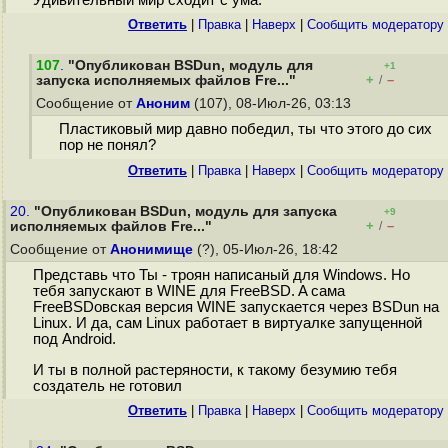
Удивительный мир сходит с ума.
Ответить
|
Правка
|
Наверх
|
Cообщить модератору
107
.
"Опубликован BSDun, модуль для
+1
+
–
запуска исполняемых файлов Fre..."
/
Сообщение от
Аноним
(107), 08-Июл-26, 03:13
Пластиковый мир давно победил, ты что этого до сих
пор не понял?
Ответить
|
Правка
|
Наверх
|
Cообщить модератору
20.
"Опубликован BSDun, модуль для запуска
+9
+
–
исполняемых файлов Fre..."
/
Сообщение от
Анонимище
(?), 05-Июл-26, 18:42
Представь что Ты - троян написаный для Windows. Но
тебя запускают в WINE для FreeBSD. A сама
FreeBSDовская версия WINE запускается через BSDun на
Linux. И да, сам Linux работает в виртуалке запущенной
под Android.
И ты в полной растеряности, к такому безумию тебя
создатель не готовил
Ответить
|
Правка
|
Наверх
|
Cообщить модератору