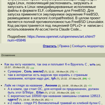
ядра Linux, позволяющий распознавать, загружать и
запускать в Linux немодифицированные исполняемые
файлы в формате ELF, собранные для FreeBSD. Для
запуска применяется эмулируемое окружение FreeBSD,
размещаемое в каталоге /compat/freebsd. В целом проект
является полной противоположностью FreeBSD Linuxulator.
Код распространяется под лицензией GPLv2+ и написан с
использованием AI-ассистента Claude Code...
Подробнее:
https://www.opennet.ru/opennews/art.shtml?
num=65846
Ответить
|
Правка
|
Cообщить модератору
Оглавление
Как вы яхту назовете, так она и поплывет К-н Врунгель С
,
ыть
(ok),
15:57 , 05-Июл-26, (1)
+88
Суеверие
,
Соль земли2
(?), 11:11 , 06-Июл-26, (75)
+1
там в интернетах есть видосик про корабль с странным
названием, которое надо дис
,
tyh
(?), 15:32 , 07-Июл-26, (
99
)
+2
Лайк не глядя за название
,
Аноним
(2), 16:06 , 05-Июл-26, (2)
+55
А в компе, где стоит ОС, для которой он предназначен, должен
быть этот БПhttps
,
Eifan
(?), 17:22 , 05-Июл-26, (16)
+16
С вероятностью 100500 при названии замешаны славяне 128513
,
одвто7
(?), 16:44 , 06-Июл-26, (81)
+4
и 2 лайка - глядя PS Великолепный трамвай из хлебной булки С
,