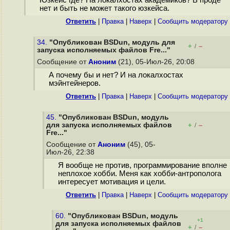
Юзкейс где? На локалхостах академиков? В проде
нет и быть не может такого юзкейса.
Ответить
|
Правка
|
Наверх
|
Cообщить модератору
34.
"Опубликован BSDun, модуль для
+
–
/
запуска исполняемых файлов Fre..."
Сообщение от
Аноним
(21), 05-Июл-26, 20:08
А почему бы и нет? И на локалхостах
мэйнтейнеров.
Ответить
|
Правка
|
Наверх
|
Cообщить модератору
45.
"Опубликован BSDun, модуль
для запуска исполняемых файлов
+
–
/
Fre..."
Сообщение от
Аноним
(45), 05-
Июл-26, 22:38
Я вообще не против, программирование вполне
неплохое хобби. Меня как хобби-антрополога
интересует мотивация и цели.
Ответить
|
Правка
|
Наверх
|
Cообщить модератору
60.
"Опубликован BSDun, модуль
+1
для запуска исполняемых файлов
+
–
/