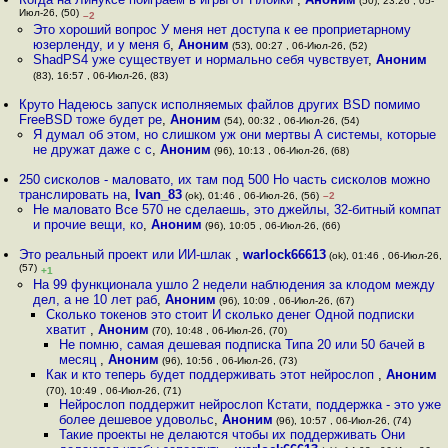
(50), 23:26 , 05-
Июл-26, (50)
–2
Это хороший вопрос У меня нет доступа к ее проприетарному
юзерленду, и у меня б
,
Аноним
(53), 00:27 , 06-Июл-26, (52)
ShadPS4 уже существует и нормально себя чувствует
,
Аноним
(83), 16:57 , 06-Июл-26, (83)
Круто Надеюсь запуск исполняемых файлов других BSD помимо
FreeBSD тоже будет ре
,
Аноним
(54), 00:32 , 06-Июл-26, (54)
Я думал об этом, но слишком уж они мертвы А системы, которые
не дружат даже с с
,
Аноним
(96), 10:13 , 06-Июл-26, (68)
250 сисколов - маловато, их там под 500 Но часть сисколов можно
транслировать на
,
Ivan_83
(ok), 01:46 , 06-Июл-26, (56)
–2
Не маловато Все 570 не сделаешь, это джейлы, 32-битный компат
и прочие вещи, ко
,
Аноним
(96), 10:05 , 06-Июл-26, (66)
Это реальный проект или ИИ-шлак
,
warlock66613
(ok), 01:46 , 06-Июл-26,
(57)
+1
На 99 функционала ушло 2 недели наблюдения за клодом между
дел, а не 10 лет раб
,
Аноним
(96), 10:09 , 06-Июл-26, (67)
Сколько токенов это стоит И сколько денег Одной подписки
хватит
,
Аноним
(70), 10:48 , 06-Июл-26, (70)
Не помню, самая дешевая подписка Типа 20 или 50 бачей в
месяц
,
Аноним
(96), 10:56 , 06-Июл-26, (73)
Как и кто теперь будет поддерживать этот нейрослоп
,
Аноним
(70), 10:49 , 06-Июл-26, (71)
Нейрослоп поддержит нейрослоп Кстати, поддержка - это уже
более дешевое удовольс
,
Аноним
(96), 10:57 , 06-Июл-26, (74)
Такие проекты не делаются чтобы их поддерживать Они