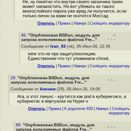
Не, ну понятно что внутри своего загончика троян
может напакостить. Но вот убежать из такого
многослойного пирога уже вряд ли получится, если
только лично за вами не охотится Моссад
Ответить
|
Правка
|
Наверх
|
Cообщить модератору
46.
"Опубликован BSDun, модуль для
+2
+
–
запуска исполняемых файлов Fre..."
/
Сообщение от
Ivan_83
(ok), 05-Июл-26, 22:39
wine это не про защиту/изоляцию.
Единственное что тут упоминали chroot.
Ответить
|
Правка
|
Наверх
|
Cообщить модератору
29.
"Опубликован BSDun, модуль для
+
–
/
запуска исполняемых файлов Fre..."
Сообщение от
Аноним
(29), 05-Июл-26, 19:00
Ага, а этот линукс - крутится как pod в кубернетисе, а
кубернетис в виртуалке на Hyper-v
Ответить
|
Правка
|
К родителю #20
|
Наверх
|
Cообщить
модератору
89.
"Опубликован BSDun, модуль для
+
–
/
запуска исполняемых файлов Fre..."