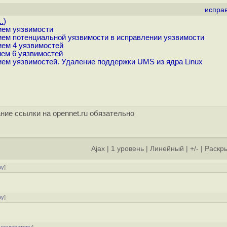
испра
..
)
ием уязвимости
нием потенциальной уязвимости в исправлении уязвимости
ием 4 уязвимостей
ием 6 уязвимостей
ием уязвимостей. Удаление поддержки UMS из ядра Linux
ние ссылки на opennet.ru обязательно
Ajax
|
1 уровень
|
Линейный
|
+/-
|
Раскры
ру
]
ру
]