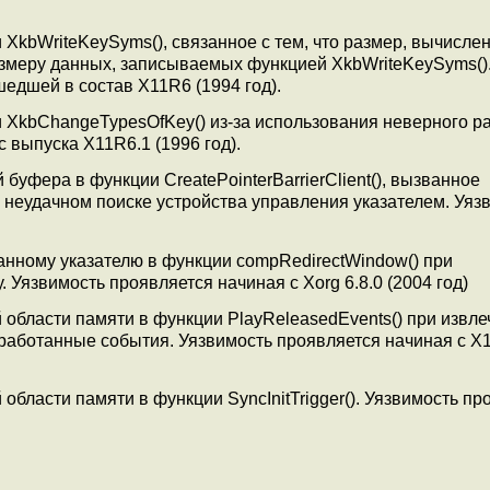
XkbWriteKeySyms(), связанное с тем, что размер, вычисле
азмеру данных, записываемых функцией XkbWriteKeySyms()
шедшей в состав X11R6 (1994 год).
 XkbChangeTypesOfKey() из-за использования неверного р
 выпуска X11R6.1 (1996 год).
буфера в функции CreatePointerBarrierClient(), вызванное
 неудачном поиске устройства управления указателем. Уяз
.
нному указателю в функции compRedirectWindow() при
 Уязвимость проявляется начиная с Xorg 6.8.0 (2004 год)
области памяти в функции PlayReleasedEvents() при извл
бработанные события. Уязвимость проявляется начиная с X
бласти памяти в функции SyncInitTrigger(). Уязвимость пр