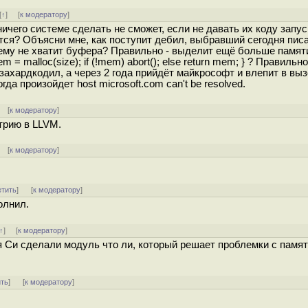
[
↑
] [
к модератору
]
ничего системе сделать не сможет, если не давать их коду запус
тся? Объясни мне, как поступит дебил, выбравший сегодня писа
 ему не хватит буфера? Правильно - выделит ещё больше памят
em = malloc(size); if (!mem) abort(); else return mem; } ? Правильно
захардкодил, а через 2 года прийдёт майкрософт и влепит в вы
да произойдет host microsoft.com can't be resolved.
[
к модератору
]
трию в LLVM.
[
к модератору
]
етить
]
[
к модератору
]
олнил.
↑
] [
к модератору
]
ля Си сделали модуль что ли, который решает проблемки с памят
ить
]
[
к модератору
]