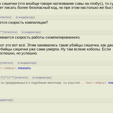
сишечки (что вообще говоря натягивание совы на глобус), то с
ает писать более безопасный код, но при этом настолько же быс
ответить
]
[
к модератору
]
ется скорость компиляции?
^^^
] [
ответить
]
[
к модератору
]
евается скорость работы скомпилированного.
вот это вот всё. Этим занимались такие убийцы сишечки, как дж
 убийцы сишечки уже сами умерли. Ну там всякие коболы. Если
еспешно, но успешно.
 [
ответить
]
[
к модератору
]
ст свёрнут,
показать
 [
^
] [
^^
] [
^^^
] [
ответить
]
[
к модератору
]
 ты придираешься к подобным мелочам, ты упустил ...
текст свёрнут,
по
одератору
]