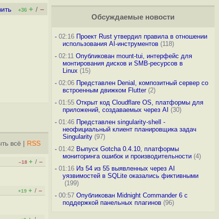
+
–
вить
/
+36
Обсуждаемые новости
-
02:16
Проект Rust утвердил правила в отношении
использования AI-инструментов
(118)
-
02:11
Опубликован mount-tui, интерфейс для
монтирования дисков и SMB-ресурсов в
Linux
(15)
-
02:06
Представлен Denial, композитный сервер со
встроенным движком Flutter
(2)
-
01:55
Открыт код Cloudflare OS, платформы для
приложений, создаваемых через AI
(30)
-
01:46
Представлен singularity-shell -
неофициальный клиент планировщика задач
Singularity
(97)
ть всё
|
RSS
-
01:42
Выпуск Gotcha 0.4.10, платформы
мониторинга ошибок и производительности
(4)
+
–
/
–18
-
01:16
Из 54 из 55 выявленных через AI
уязвимостей в SQLite оказались фиктивными
(199)
+
–
/
+19
-
00:57
Опубликован Midnight Commander 6 c
поддержкой панельных плагинов
(96)