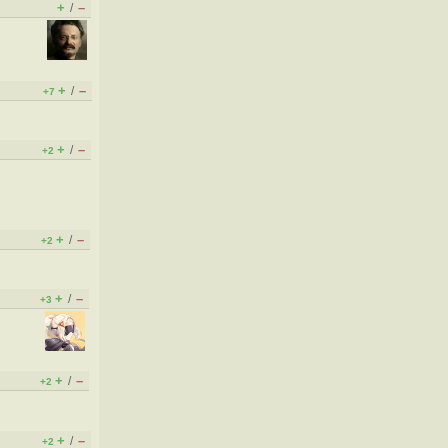
+
–
/
+
–
/
+7
+
–
/
+2
+
–
/
+2
+
–
/
+3
+
–
/
+2
+
–
/
+2