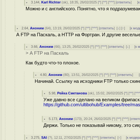
3.144
,
Karl Richter
(
ok
), 18:35, 26/02/2025 [
^
] [
^^
] [
^^^
] [
ответить
]
[
к
Можно и с английского. Понятно, что я подразумева
2.64
,
Аноним
(
64
), 13:19, 26/02/2025 [
^
] [
^^
] [
^^^
] [
ответить
]
[
↓
] [
↑
] [
к мод
А FTP на Паскаль, а HTTP на Фортран. И другие веселые
3.66
,
Аноним
(
66
), 13:25, 26/02/2025 [
^
] [
^^
] [
^^^
] [
ответить
]
[
↓
] [
к 
> А FTP на Паскаль
Как будто что-то плохое.
4.80
,
Аноним
(
80
), 13:51, 26/02/2025 [
^
] [
^^
] [
^^^
] [
ответить
]
[
Начинай. Ссылку на исходники FTP только скин
5.98
,
Рейка Сметанова
(
ok
), 15:02, 26/02/2025 [
^
] [
^^
] [
^^
Уже давно все сделано на великом фрипас
https://github.com/ultibohub/Examples/tree/m
5.173
,
Аноним
(
173
), 20:24, 26/02/2025 [
^
] [
^^
] [
^^^
] [
ответ
Держи. Только не показывай никому, это си
3.275
,
SAI
(
?
), 12:11, 27/02/2025 [
^
] [
^^
] [
^^^
] [
ответить
]
[
↑
] [
к модер