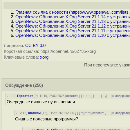
Главная ссылка к новости (
https://www.openwall.com/lists.
OpenNews: Обновление X.Org Server 21.1.14 с устранен
OpenNews: Обновление X.Org Server 21.1.13 с устране
OpenNews: Обновление X.Org Server 21.1.12 с устранен
OpenNews: Обновление X.Org Server 21.1.11 с устранен
OpenNews: Обновление X.Org Server 21.1.10 с устранен
Лицензия:
CC BY 3.0
Короткая ссылка: https://opennet.ru/62795-xorg
Ключевые слова:
xorg
При перепечатке указа
Обсуждение
(256)
1.2
,
Герострат
(
?
), 11:10, 26/02/2025 [
ответить
] [
﹢﹢﹢
] [
· · ·
]
[
↓
] [
к модерато
Очередные сишные ну вы поняли.
2.12
,
Аноним
(
12
), 11:29, 26/02/2025 [
^
] [
^^
] [
^^^
] [
ответить
]
[
к модерато
Сишные полезные программы?