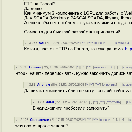
FTP на Pascal?
Да легко!
Как минимум 3 компонента с LGPL для работы с Web:
Для SCADA (Modbus): PASCALSCADA, libyam, libmodb
А ещё в нём нет проблемы с указателями и среда ра
Самое то для быстрой разработки приложений.
3.277
,
SAI
(
?
), 12:24, 27/02/2025 [
^
] [
^^
] [
^^^
] [
ответить
]
[
к модерат
Кстати, насчет HTTP на Fortran, то тоже рашемо:
http
2.71
,
Аноним
(
72
), 13:36, 26/02/2025 [
^
] [
^^
] [
^^^
] [
ответить
]
[
↓
] [
↑
] [
к мод
Чтобы начать переписывать, нужно закончить дописыва
3.81
,
Аноним
(
80
), 13:52, 26/02/2025 [
^
] [
^^
] [
^^^
] [
ответить
]
[
к мод
Да никак скомпилить блин не могут, английский в м
4.83
,
Илья
(
??
), 13:57, 26/02/2025 [
^
] [
^^
] [
^^^
] [
ответить
]
[
к 
В чат-джипити пробовали запихнуть?
2.128
,
Соль земли
(
?
), 17:15, 26/02/2025 [
^
] [
^^
] [
^^^
] [
ответить
]
[
↓
] [
↑
] [
к
wayland-rs вроде успели?