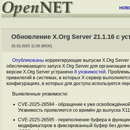
НОВ
Обновление X.Org Server 21.1.16 с у
26.02.2025 11:00 (MSK)
Опубликованы
корректирующие выпуски X.Org Server 2
обеспечивающего запуск X.Org Server для организации 
версии X.Org Server устранено
8 уязвимостей
. Проблем
привилегий в системах, в которых X-сервер выполняется
конфигурациях, в которых для доступа используется п
Выявленные уязвимости:
CVE-2025-26594 - обращение к уже освобождённой о
Уязвимость проявляется со времён до выпуска X11R
CVE-2025-26595 - переполнение буфера в функци
модификаторов в фиксированный буфер без должно