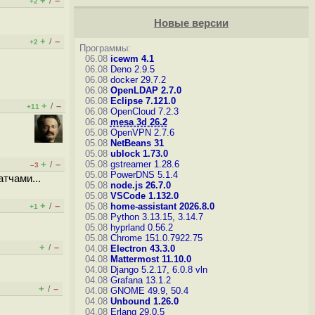
+
–
/
+2
Новые версии
+
–
/
+2
Программы:
06.08
icewm 4.1
06.08
Deno 2.9.5
06.08
docker 29.7.2
06.08
OpenLDAP 2.7.0
06.08
Eclipse 7.121.0
+
–
/
+11
06.08
OpenCloud 7.2.3
06.08
mesa 3d 26.2
05.08
OpenVPN 2.7.6
05.08
NetBeans 31
05.08
ublock 1.73.0
+
–
05.08
gstreamer 1.28.6
/
–3
05.08
PowerDNS 5.1.4
атчами...
05.08
node.js 26.7.0
05.08
VSCode 1.132.0
+
–
/
05.08
home-assistant 2026.8.0
+1
05.08
Python 3.13.15, 3.14.7
05.08
hyprland 0.56.2
05.08
Chrome 151.0.7922.75
+
–
/
04.08
Electron 43.3.0
04.08
Mattermost 11.10.0
04.08
Django 5.2.17, 6.0.8
vln
04.08
Grafana 13.1.2
+
–
/
04.08
GNOME 49.9, 50.4
04.08
Unbound 1.26.0
04.08
Erlang 29.0.5