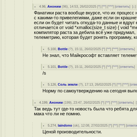
4.96
,
Аноним
(
96
), 14:53, 26/02/2025 [
^
] [
^^
] [
^^^
] [
ответить
]
[
↓
] 
Фанатики раста вообще вкурсе, что их процесс 
с какими-то привелегиями, даже если он крашне
если он будет читать откуда-то данные и вдруг
отличается от void *xmalloc(size_t size) { void *m
компилятор раста за дебила всё уже придумал, 
телеметрию, которая будет ронять программу, ког
5.100
,
Bottle
(
?
), 15:11, 26/02/2025 [
^
] [
^^
] [
^^^
] [
ответить
]
Не знал, что Майкрософт вставляет телеме
5.101
,
Bottle
(
?
), 15:11, 26/02/2025 [
^
] [
^^
] [
^^^
] [
ответить
]
/s
5.126
,
Соль земли
(
?
), 17:13, 26/02/2025 [
^
] [
^^
] [
^^^
] [
отв
Норму по самоутверждению на сегодня вып
4.199
,
Аноним
(
199
), 23:47, 26/02/2025 [
^
] [
^^
] [
^^^
] [
ответить
]
[
Так ведь тут где-то новость была что ребята д
мака что ли не помню.
5.274
,
laindono
(
ok
), 12:08, 27/02/2025 [
^
] [
^^
] [
^^^
] [
ответ
Ценой производительности.