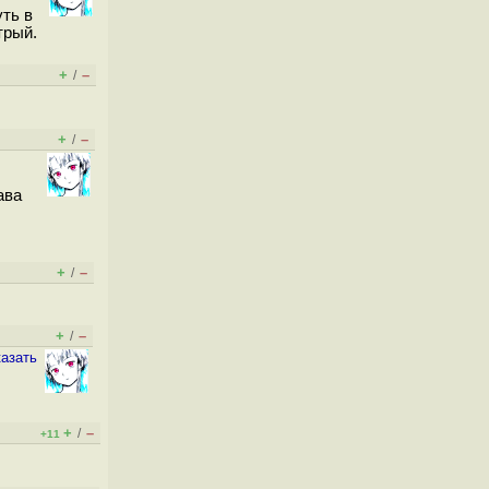
уть в
трый.
+
–
/
+
–
/
ава
+
–
/
+
–
/
казать
+
–
/
+11