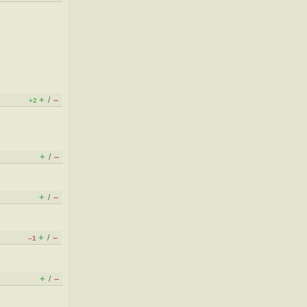
+
–
/
+2
+
–
/
+
–
/
+
–
/
–1
+
–
/