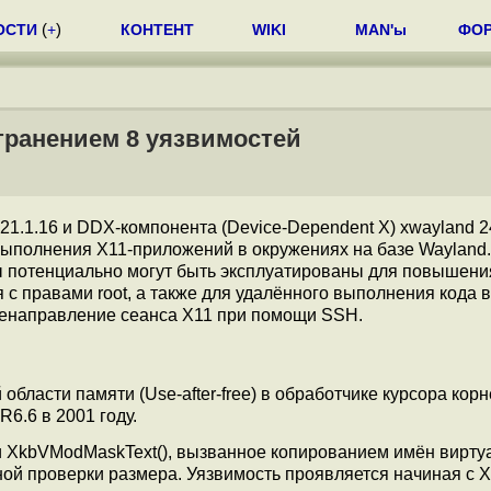
ОСТИ
(
+
)
КОНТЕНТ
WIKI
MAN'ы
ФО
странением 8 уязвимостей
1.1.16 и DDX-компонента (Device-Dependent X) xwayland 24
выполнения X11-приложений в окружениях на базе Wayland.
ы потенциально могут быть эксплуатированы для повышени
 с правами root, а также для удалённого выполнения кода в
еренаправление сеанса X11 при помощи SSH.
бласти памяти (Use-after-free) в обработчике курсора корн
6.6 в 2001 году.
и XkbVModMaskText(), вызванное копированием имён вирту
й проверки размера. Уязвимость проявляется начиная с 