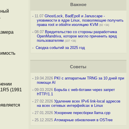
Важное
нный
-
11.07
GhostLock, BadEpoll и Januscape -
.
уязвимости в ядре Linux, позволяющие получить
права root и обойти изоляцию KVM
(82 +34)
азмера
-
08.07
Вредительство со стороны разработчика
OpenMandriva, которое могло причинить вред
пользователям
(107 +34)
-
Сводка событий за 2025 год
вимость
Советы
-
19.04.2026
PKI с аппаратным TRNG за 10 дней при
помощи AI
ечении
11R5 (1991
-
09.03.2026
Борьба с web-ботами через запрет
HTTP/1.1
-
27.02.2026
Удаление всех IPv6 link-local адресов
оявляется
на всех сетевых интерфейсах в Linux
-
27.01.2026
Ускорение пересборки llama.cpp
-
25.12.2025
Атомарные обновления в OSTree