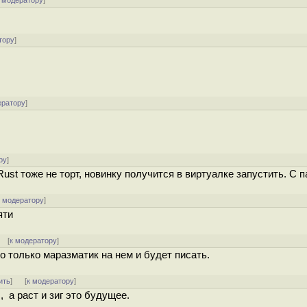
 модератору
]
тору
]
ератору
]
ру
]
Rust тоже не торт, новинку получится в виртуалке запустить. С п
к модератору
]
яти
] [
к модератору
]
о только маразматик на нем и будет писать.
ить
]
[
к модератору
]
 а раст и зиг это будущее.