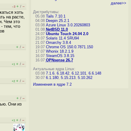
далее>>
+
–
/
–3
Дистрибутивы:
каться хоть
05.08
Tails 7.10.1
ть на расте,
04.08
Deepin 25.2.1
и. Чем это
03.08
Azure Linux 3.0.20260803
 - тем, что
01.08
NetBSD 11.0
зов
24.07
Ubuntu Touch 24.04 2.0
23.07
Solaris 11.4 SRU94
21.07
Omarchy 3.8.4
+
–
19.07
Chrome OS 150.0.7871.150
/
17.07
Whonix 18.2.1.9
16.07
SteamOS 3.8.15
16.07
OPNsense 26.7
+
–
/
+1
Актуальные ядра Linux:
03.08
7.1.6
,
6.18.42
,
6.12.101
,
6.6.148
30.07
6.1.180
,
5.15.213
,
5.10.262
+
–
/
+2
Изменения в ядре 7.2
+
–
/
ью. Они из
+
–
/
+1