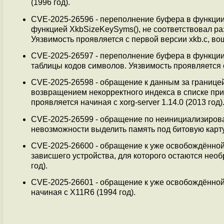
(1996 год).
CVE-2025-26596 - переполнение буфера в функции 
функцией XkbSizeKeySyms(), не соответствовал р
Уязвимость проявляется с первой версии xkb.c, во
CVE-2025-26597 - переполнение буфера в функции
таблицы кодов символов. Уязвимость проявляется с
CVE-2025-26598 - обращение к данным за границей 
возвращением некорректного индекса в списке при
проявляется начиная с xorg-server 1.14.0 (2013 год)
CVE-2025-26599 - обращение по неинициализирова
невозможности выделить память под битовую карту.
CVE-2025-26600 - обращение к уже освобождённой 
зависшего устройства, для которого остаются нео
год).
CVE-2025-26601 - обращение к уже освобождённой о
начиная с X11R6 (1994 год).