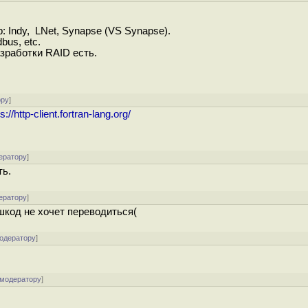
 Indy, LNet, Synapse (VS Synapse).
us, etc.
зработки RAID есть.
ору
]
s://http-client.fortran-lang.org/
ератору
]
ть.
ератору
]
ашкод не хочет переводиться(
модератору
]
 модератору
]