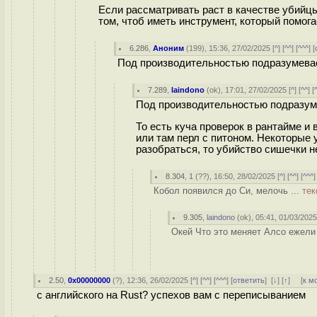
Если рассматривать раст в качестве убийцы 
том, чтоб иметь инструмент, который помог
6.286
,
Аноним
(
199
), 15:36, 27/02/2025 [
^
] [
^^
] [
^^^
] [
Под производительностью подразумева
7.289
,
laindono
(
ok
), 17:01, 27/02/2025 [
^
] [
^^
] [
Под производительностью подразум
То есть куча проверок в рантайме и 
или там перл с питоном. Некоторые
разобраться, то убийство сишечки н
8.304
,
1
(
??
), 16:50, 28/02/2025 [
^
] [
^^
] [
^^^
]
Кобол появился до Си, мелочь ...
тек
9.305
,
laindono
(
ok
), 05:41, 01/03/2025
Окей Что это меняет Алсо ежели
2.50
,
0x00000000
(
?
), 12:36, 26/02/2025 [
^
] [
^^
] [
^^^
] [
ответить
]
[
↓
] [
↑
] [
к м
с английского на Rust? успехов вам с переписыванием