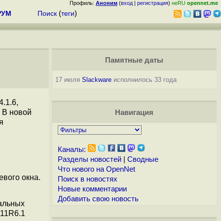
Профиль:
Аноним
(
вход
|
регистрация
)
неRU
opennet.me
РУМ
Поиск
(
теги
)
Памятные даты
17 июля
Slackware
исполнилось 33 года
.1.6,
 В новой
Навигация
я
Каналы:
Разделы новостей
|
Сводные
Что нового на OpenNet
евого окна.
Поиск в новостях
Новые комментарии
Добавить свою новость
альных
X11R6.1