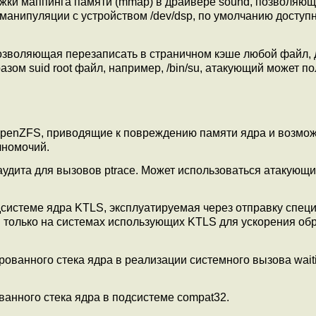
жки маппинга памяти (mmap) в драйвере sound, позволяющ
 манипуляции с устройством /dev/dsp, по умолчанию досту
 позволяющая перезаписать в страничном кэше любой файл,
ом suid root файл, например, /bin/su, атакующий может по
OpenZFS, приводящие к повреждению памяти ядра и возмо
лномочий.
аудита для вызовов ptrace. Может использоваться атакующ
дсистеме ядра KTLS, эксплуатируемая через отправку спец
только на системах использующих KTLS для ускорения об
рованного стека ядра в реализации системного вызова waiti
анного стека ядра в подсистеме compat32.