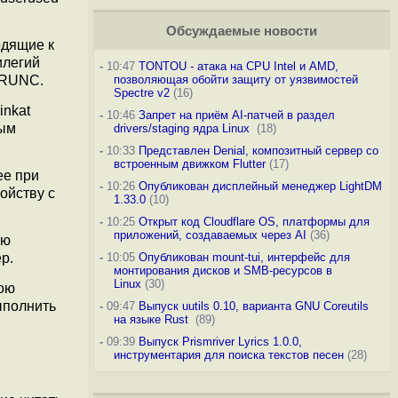
Обсуждаемые новости
одящие к
илегий
-
10:47
TONTOU - атака на CPU Intel и AMD,
позволяющая обойти защиту от уязвимостей
TRUNC.
Spectre v2
(16)
inkat
-
10:46
Запрет на приём AI-патчей в раздел
ным
drivers/staging ядра Linux
(18)
-
10:33
Представлен Denial, композитный сервер со
встроенным движком Flutter
(17)
ее при
-
10:26
Опубликован дисплейный менеджер LightDM
ойству с
1.33.0
(10)
-
10:25
Открыт код Cloudflare OS, платформы для
приложений, создаваемых через AI
(36)
лю
-
10:05
Опубликован mount-tui, интерфейс для
р.
монтирования дисков и SMB-ресурсов в
Linux
(30)
вою
ыполнить
-
09:47
Выпуск uutils 0.10, варианта GNU Coreutils
на языке Rust
(89)
-
09:39
Выпуск Prismriver Lyrics 1.0.0,
инструментария для поиска текстов песен
(28)