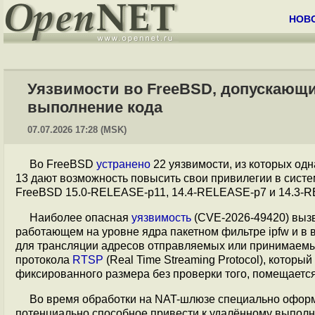
НОВ
Уязвимости во FreeBSD, допускающ
выполнение кода
07.07.2026 17:28 (MSK)
Во FreeBSD
устранено
22 уязвимости, из которых одн
13 дают возможность повысить свои привилегии в сист
FreeBSD 15.0-RELEASE-p11, 14.4-RELEASE-p7 и 14.3-
Наиболее опасная
уязвимость
(CVE-2026-49420) вызв
работающем на уровне ядра пакетном фильтре ipfw и в
для трансляции адресов отправляемых или принимаемых
протокола
RTSP
(Real Time Streaming Protocol), котор
фиксированного размера без проверки того, помещается 
Во время обработки на NAT-шлюзе специально оформ
потенциально способное привести к удалённому выполн