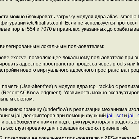
сти можно блокировать загрузку модуля ядра alias_smedia.
фигурации /etc/libalias.conf. Если не используется протоко
вые порты 554 и 7070 в правилах, указанных до срабатыв
ривилегированным локальным пользователем:
ызове execve, позволяющее локальному пользователю при 
вать адресное пространство процесса через procfs или li
тройки нового виртуального адресного пространства проц
амяти (Use-after-free) в модуле ядра tcp_rack.ko с реализ
(Recent ACKnowledgment). Уязвимость можно эксплуатиров
ьным сокетом.
а нижнюю границу (underflow) в реализации механизма изоля
ванием jail-дескрипторов при помощи функций
jail_set
и
jail_
 и освобождения памяти под структуру, которая продолжае
ыть эксплуатировано для повышения своих привилегий.
, позволяющее локальному пользователю с ZFS-правами "