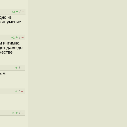
+
–
/
+2
дно из
чит умение
+
–
/
+1
м интимно.
дет даже до
ичестве
+
–
/
ным.
+
–
/
+
–
/
+1