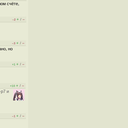
ном счёте,
+
–
/
–2
+
–
/
–3
но, но
+
–
/
+1
+
–
/
+10
p7 и
+
–
/
–1