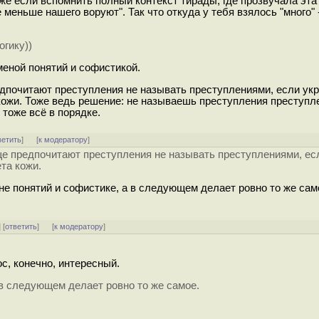
же если вспомнить полный контекст тирады, где прозвучала эта
не меньше нашего воруют". Так что откуда у тебя взялось "много"
гику))
меной понятий и софистикой.
дпочитают преступления не называть преступлениями, если ук
 кожи. Тоже ведь решение: не называешь преступления преступл
 тоже всё в порядке.
ветить
]
[
к модератору
]
е предпочитают преступления не называть преступлениями, ес
ета кожи.
не понятий и софистике, а в следующем делает ровно то же са
] [
ответить
]
[
к модератору
]
с, конечно, интересный.
 в следующем делает ровно то же самое.