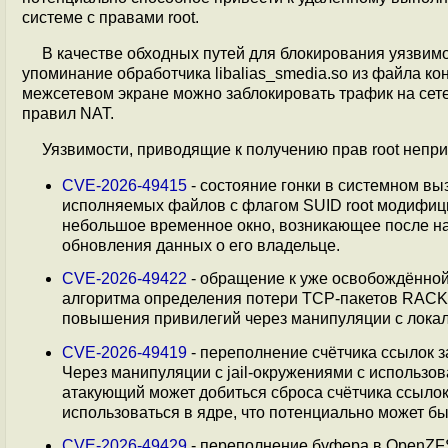
системе с правами root.
В качестве обходных путей для блокирования уязвимо
упоминание обработчика libalias_smedia.so из файла кон
межсетевом экране можно заблокировать трафик на сете
правил NAT.
Уязвимости, приводящие к получению прав root неп
CVE-2026-49415
- состояние гонки в системном в
исполняемых файлов с флагом SUID root модифициро
небольшое временное окно, возникающее после нас
обновления данных о его владельце.
CVE-2026-49422
- обращение к уже освобождённой п
алгоритма определения потери TCP-пакетов RACK 
повышения привилегий через манипуляции с локал
CVE-2026-49419
- переполнение счётчика ссылок з
Через манипуляции c jail-окружениями с использо
атакующий может добиться сброса счётчика ссылок
использоваться в ядре, что потенциально может б
CVE-2026-49429
- переполнение буфера в OpenZFS