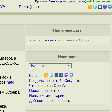
Профиль:
Аноним
(
вход
|
регистрация
)
неRU
opennet.me
РУМ
Поиск
(
теги
)
Памятные даты
17 июля
Slackware
исполнилось 33 года
Навигация
и root, а
ELEASE-p1,
Каналы:
емой в
Разделы новостей
|
Сводные
ессе
natd
Что нового на OpenNet
е
Поиск в новостях
ием буфера
Новые комментарии
Добавить свою новость
ека,
о в