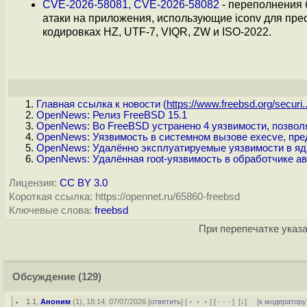
CVE-2026-58081, CVE-2026-58082
- переполнения 
атаки на приложения, использующие iconv для пр
кодировках HZ, UTF-7, VIQR, ZW и ISO-2022.
Главная ссылка к новости (
https://www.freebsd.org/securi..
OpenNews: Релиз FreeBSD 15.1
OpenNews: Во FreeBSD устранено 4 уязвимости, позволя
OpenNews: Уязвимость в системном вызове execve, пре
OpenNews: Удалённо эксплуатируемые уязвимости в яд
OpenNews: Удалённая root-уязвимость в обработчике а
Лицензия:
CC BY 3.0
Короткая ссылка: https://opennet.ru/65860-freebsd
Ключевые слова:
freebsd
При перепечатке указа
Обсуждение
(129)
1.1
,
Аноним
(
1
), 18:14, 07/07/2026 [
ответить
] [
﹢﹢﹢
] [
· · ·
]
[
↓
] [
к модератору