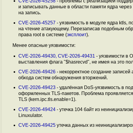
CVE-2026-45258
- проблемы с реализацией поддер
и записывать данные в области памяти ядра через
на запись.
CVE-2026-45257
- уязвимость в модуле ядра ktls,
на чтение атакующему. Перезаписав подобным образ
права root в системе (
эксплоит
).
Менее опасные уязвимости:
CVE-2026-49430, CVE-2026-49431
- уязвимости в 
выставления флага "$hasrecvd", не имея на это по
CVE-2026-49426
- некорректное создание записей 
обхода систем обнаружения вторжений.
CVE-2026-49423
- удалённая DoS-уязвимость в по
оформленных TLS-пакетов. Проблема проявляется 
TLS (kern.ipc.tls.enable=1).
CVE-2026-49424
- утечка 104 байт из неинициализи
Linuxulator.
CVE-2026-49425
утечка данных из неинициализиров