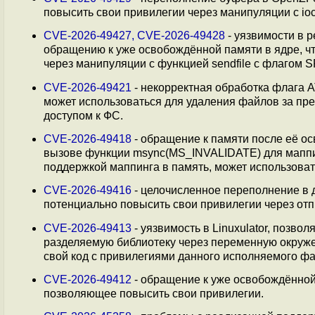
повысить свои привилегии через манипуляции с
CVE-2026-49427, CVE-2026-49428
- уязвимости в 
обращению к уже освобождённой памяти в ядре, ч
через манипуляции с функцией sendfile с флагом
CVE-2026-49421
- некорректная обработка флага 
может использоваться для удаления файлов за пр
доступом к ФС.
CVE-2026-49418
- обращение к памяти после её о
вызове функции msync(MS_INVALIDATE) для маппин
поддержкой маппинга в память, может использова
CVE-2026-49416
- целочисленное переполнение в 
потенциально повысить свои привилегии через от
CVE-2026-49413
- уязвимость в Linuxulator, поз
разделяемую библиотеку через переменную окруж
свой код с привилегиями данного исполняемого фа
CVE-2026-49412
- обращение к уже освобождённой
позволяющее повысить свои привилегии.