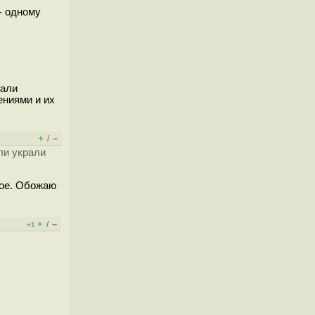
 - одному
рали
ениями и их
+
–
/
ли украли
мое. Обожаю
+
–
/
+1