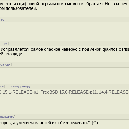
ом, что из цифровой тюрьмы пока можно выбраться. Но, в конеч
ом пользователей.
ору
]
атору
]
чь исправляется, самое опасное наверно с подменой файлов связа
ей площади.
ератору
]
ить
]
[
к модератору
]
D 15.1-RELEASE-p1, FreeBSD 15.0-RELEASE-p11, 14.4-RELEASE-
одератору
]
оров, а умением властей их обезвреживать". (C)