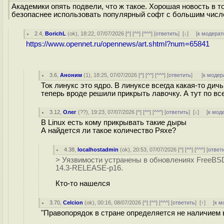
Академики опять подвели, что ж такое. Хорошая новость в т
безопаснее использовать популярный софт с большим числ
2.4
,
BorichL
(
ok
), 18:22, 07/07/2026 [
^
] [
^^
] [
^^^
] [
ответить
]
[
↓
] [
к модерат
https://www.opennet.ru/opennews/art.shtml?num=65841
3.6
,
Аноним
(
1
), 18:25, 07/07/2026 [
^
] [
^^
] [
^^^
] [
ответить
]
[
к модер
Ток линукс это ядро. В линуксе всегда какая-то ди
теперь вроде решили прикрыть лавочку. А тут по вс
3.12
,
Олег
(
??
), 19:23, 07/07/2026 [
^
] [
^^
] [
^^^
] [
ответить
]
[
↓
] [
к мод
В Linux есть кому прикрывать такие дыры
А найдется ли такое количество Ряхе?
4.38
,
localhostadmin
(
ok
), 20:53, 07/07/2026 [
^
] [
^^
] [
^^^
] [
ответ
> Уязвимости устранены в обновлениях FreeBS
14.3-RELEASE-p16.
Кто-то нашелся
3.70
,
Celcion
(
ok
), 00:16, 08/07/2026 [
^
] [
^^
] [
^^^
] [
ответить
]
[
↑
] [
к м
"Правопорядок в стране определяется не наличием в