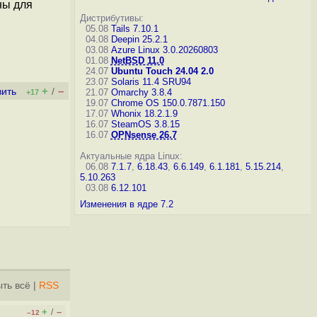
ны для
Дистрибутивы:
в
05.08
Tails 7.10.1
04.08
Deepin 25.2.1
03.08
Azure Linux 3.0.20260803
01.08
NetBSD 11.0
24.07
Ubuntu Touch 24.04 2.0
23.07
Solaris 11.4 SRU94
+
–
вить
/
21.07
Omarchy 3.8.4
+17
19.07
Chrome OS 150.0.7871.150
17.07
Whonix 18.2.1.9
16.07
SteamOS 3.8.15
16.07
OPNsense 26.7
Актуальные ядра Linux:
06.08
7.1.7
,
6.18.43
,
6.6.149
,
6.1.181
,
5.15.214
,
5.10.263
03.08
6.12.101
Изменения в ядре 7.2
ть всё
|
RSS
+
–
/
–12