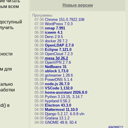
ие читать
Новые версии
пным всем
Программы:
07.08
Chrome 151.0.7922.108
 доступный
07.08
WordPress 7.0.3
лучить
07.08
nmap 7.991
06.08
icewm 4.1
06.08
Deno 2.9.5
06.08
docker 29.7.2
06.08
OpenLDAP 2.7.0
06.08
Eclipse 7.121.0
жности
06.08
OpenCloud 7.2.3
06.08
mesa 3d 26.2
05.08
OpenVPN 2.7.6
05.08
NetBeans 31
им для
05.08
ublock 1.73.0
05.08
gstreamer 1.28.6
05.08
PowerDNS 5.1.4
05.08
node.js 26.7.0
иально
05.08
VSCode 1.132.0
работки
05.08
home-assistant 2026.8.0
05.08
Python 3.13.15, 3.14.7
05.08
hyprland 0.56.2
d() в
04.08
Electron 43.3.0
04.08
Mattermost 11.10.0
04.08
Django 5.2.17, 6.0.8
vln
04.08
Grafana 13.1.2
04.08
GNOME 49.9, 50.4
далее>>