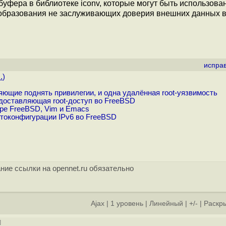
буфера в библиотеке iconv, которые могут быть использова
еобразования не заслуживающих доверия внешних данных 
испра
.
)
ющие поднять привилегии, и одна удалённая root-уязвимость
доставляющая root-доступ во FreeBSD
ре FreeBSD, Vim и Emacs
втоконфигурации IPv6 во FreeBSD
ние ссылки на opennet.ru обязательно
Ajax
|
1 уровень
|
Линейный
|
+/-
|
Раскры
]