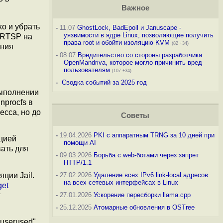
Важное
ko и убрать
-
11.07
GhostLock, BadEpoll и Januscape -
уязвимости в ядре Linux, позволяющие получить
л RTSP на
права root и обойти изоляцию KVM
(82 +34)
ания
-
08.07
Вредительство со стороны разработчика
OpenMandriva, которое могло причинить вред
пользователям
(107 +34)
-
Сводка событий за 2025 год
выполнении
nprocfs в
есса, но до
Советы
-
19.04.2026
PKI с аппаратным TRNG за 10 дней при
ацией
помощи AI
ать для
-
09.03.2026
Борьба с web-ботами через запрет
HTTP/1.1
ции Jail.
-
27.02.2026
Удаление всех IPv6 link-local адресов
на всех сетевых интерфейсах в Linux
get
т
-
27.01.2026
Ускорение пересборки llama.cpp
-
25.12.2025
Атомарные обновления в OSTree
userused"