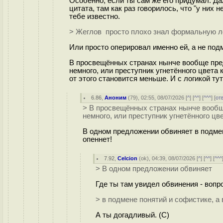
Особенно, если ты сам же его придумал. Да
цитата, там как раз говорилось, что "у них 
тебе известно.
> Жеглов просто плохо знал формальную ло
Или просто оперировал именно ей, а не под
В просвещённых странах нынче вообще пре
немного, или преступник угнетённого цвета
от этого становится меньше. И с логикой тут
6.86
,
Аноним
(
79
), 02:55, 08/07/2026 [
^
] [
^^
] [
^^^
] [
от
> В просвещённых странах нынче вообщ
немного, или преступник угнетённого цв
В одном предложении обвиняет в подме
опеннет!
7.92
,
Celcion
(
ok
), 04:39, 08/07/2026 [
^
] [
^^
] [
^^^
> В одном предложении обвиняет
Где ты там увидел обвинения - вопро
> в подмене понятий и софистике, а
А ты догадливый. (С)