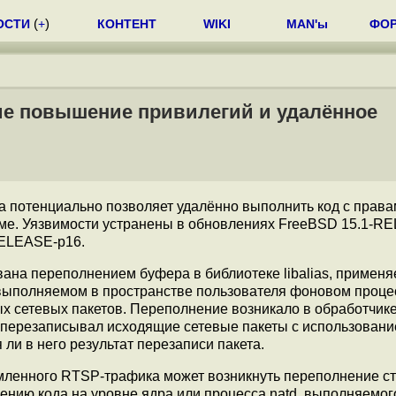
ОСТИ
(
+
)
КОНТЕНТ
WIKI
MAN'ы
ФО
ие повышение привилегий и удалённое
а потенциально позволяет удалённо выполнить код с правам
еме. Уязвимости устранены в обновлениях FreeBSD 15.1-R
RELEASE-p16.
ана переполнением буфера в библиотеке libalias, применя
 выполняемом в пространстве пользователя фоновом проц
 сетевых пакетов. Переполнение возникало в обработчик
ый перезаписывал исходящие сетевые пакеты с использован
ли в него результат перезаписи пакета.
ленного RTSP-трафика может возникнуть переполнение ст
ению кода на уровне ядра или процесса natd, выполняемог