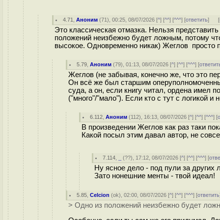
4.71
,
Аноним
(
71
), 00:25, 08/07/2026 [
^
] [
^^
] [
^^^
] [
ответить
]
[
Это классическая отмазка. Нельзя представить
положений неизбежно будет ложным, потому что 
высокое. Одновременно никак) Жеглов просто 
5.79
,
Аноним
(
79
), 01:13, 08/07/2026 [
^
] [
^^
] [
^^^
] [
ответит
Жеглов (не забывая, конечно же, что это п
Он всё же был старшим оперуполномоченным
суда, а он, если книгу читал, ордена имел 
("много"/"мало"). Если кто с тут с логикой и 
6.112
,
Аноним
(
112
), 16:13, 08/07/2026 [
^
] [
^^
] [
^^^
] [
В произведении Жеглов как раз таки по
Какой посыл этим давал автор, не совс
7.114
,
_
(
??
), 17:12, 08/07/2026 [
^
] [
^^
] [
^^^
] [
отв
Ну ясное дело - под пули за других 
Зато нонешние менты - твой идеал!
5.85
,
Celcion
(
ok
), 02:00, 08/07/2026 [
^
] [
^^
] [
^^^
] [
ответить
> Одно из положений неизбежно будет лож