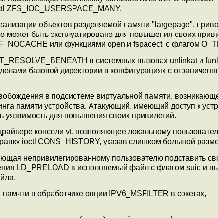
 ioctl ZFS_IOC_USERSPACE_MANY.
реализации объектов разделяемой памяти "largepage", прив
то может быть эксплуатировано для повышения своих прив
 SF_NOCACHE или функциями open и fspacectl с флагом O_
AT_RESOLVE_BENEATH в системных вызовах unlinkat и funl
еделами базовой директории в конфигурациях с ограничен
свобождения в подсистеме виртуальной памяти, возникающ
га памяти устройства. Атакующий, имеющий доступ к устр
ть уязвимость для повышения своих привилегий.
драйвере консоли vt, позволяющее локальному пользовате
правку ioctl CONS_HISTORY, указав слишком большой разме
воляющая непривилегированному пользователю подставить с
ения LD_PRELOAD в исполняемый файл с флагом suid и в
йла.
 памяти в обработчике опции IPV6_MSFILTER в сокетах,