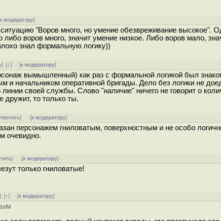
к модератору
]
 ситуацию "Воров много, но умение обезвреживание высокое". О
либо воров много, значит умение низкое. Либо воров мало, зна
плохо знал формальную логику))
ь
]
[
↓
] [
к модератору
]
ерсонаж вымышленный) как раз с формальной логикой был знако
 и начальником оперативной бригады. Дело без логики не дое
по линии своей службы. Слово "наличие" ничего не говорит о кол
не дружит, то только ты.
ответить
]
[
к модератору
]
казан персонажем гниловатым, поверхностным и не особо логич
ем очевидно.
етить
]
[
к модератору
]
лезут только гниловатые!
]
[
↑
] [
к модератору
]
ным