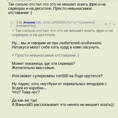
Так сильно отстал что это не мешает юзать фрю и на
серверах и на десктопе. Просто невыносимое
отставание :)
3.59
,
Аноним
(
59
), 15:50, 16/06/2026 [
^
] [
^^
] [
^^^
] [
ответить
]
+
–
/
[
к модератору
]
> Так сильно отстал что это не мешает юзать фрю и на
серверах и на десктопе.
Ну... мы ж говорим не про любителей особенного.
Нетакуси могут себе хоть хурд в комп засунуть.
> Просто невыносимое отставание :)
Может покажешь где эти сервера?
Желательно массовые.
Или может суперкомпы топ500 на бзде крутятся?
Ну ладно, хоть ноутбуки от нормальных вендоров с
бсдей из коробки...
Что? Тоже нет?
Да как же так!
А Ванька83 рассказывает что ничего не мешает юзать))