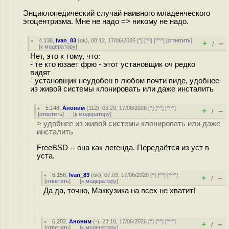
Энциклопедический случай наивного младенческого
эгоцентризма. Мне не надо => никому не надо.
4.138
,
Ivan_83
(
ok
), 00:12, 17/06/2026 [
^
] [
^^
] [
^^^
] [
ответить
]
+
–
/
[
к модератору
]
Нет, это к тому, что:
- те кто юзает фрю - этот установщик оч редко
видят
- установщик неудобен в любом почти виде, удобнее
из живой системы клонировать или даже инсталить
5.148
,
Аноним
(
112
), 03:29, 17/06/2026 [
^
] [
^^
] [
^^^
]
+
–
/
[
ответить
]
[
к модератору
]
> удобнее из живой системы клонировать или даже
инсталить
FreeBSD -- она как легенда. Передаётся из уст в
уста.
6.156
,
Ivan_83
(
ok
), 07:09, 17/06/2026 [
^
] [
^^
] [
^^^
]
+
–
/
[
ответить
]
[
к модератору
]
Да да, точно, Маккузика на всех не хватит!
6.202
,
Аноним
(
-
), 23:18, 17/06/2026 [
^
] [
^^
] [
^^^
]
+
–
/
[
ответить
]
[
к модератору
]