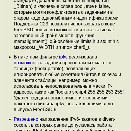
стандарте добавлены константы nullptr, тип
_BitInt(n) и ключевые слова bool, true и false,
которые могли конфликтовать с заданными в
старом коде одноимёнными идентификаторами.
Поддержка C23 позволит использовать в коде
FreeBSD новые возможности языка, такие как
заголовочный файл stdbit.h, функция
memalignment(), обновлённые limits.h и stdint.h с
макросом _WIDTH и типом char8_t.
В пакетном фильтре
ipfw
реализована
возможность
задания произвольных масок в
таблицах (lookup table), позволяющих
игнорировать любые сочетания битов в ключах и
элементах таблицы, например, можно
использовать непоследовательные маски IP-
адресов, такие как "lookup src-ip4:255.255.253.255".
Удалён код для совместимости с версиями
пакетного фильтра ipfw, поставлявшимися до
выпуска FreeBSD 8.
Разрешено
направление IPv6-пакетов в divert-
сокеты, в которых ранее допускалась работа
только с IPv4. В команду ifconfig добавлен флаг