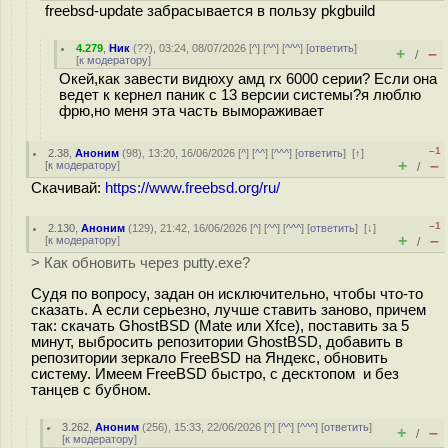
freebsd-update забрасывается в пользу pkgbuild
4.279
,
Ник
(
??
), 03:24, 08/07/2026 [
^
] [
^^
] [
^^^
] [
ответить
]
+
–
/
[
к модератору
]
Окей,как завести видюху амд rx 6000 серии? Если она
ведет к кернел паник с 13 версии системы?я люблю
фрю,но меня эта часть вымораживает
–1
2.38
,
Аноним
(
98
), 13:20, 16/06/2026 [
^
] [
^^
] [
^^^
] [
ответить
]
[
↑
]
+
–
[
к модератору
]
/
Скачивай:
https://www.freebsd.org/ru/
–1
2.130
,
Аноним
(
129
), 21:42, 16/06/2026 [
^
] [
^^
] [
^^^
] [
ответить
]
[
↓
]
+
–
[
к модератору
]
/
> Как обновить через putty.exe?
Судя по вопросу, задан он исключительно, чтобы что-то
сказать. А если серьезно, лучше ставить заново, причем
так: скачать GhostBSD (Mate или Xfce), поставить за 5
минут, выбросить репозитории GhostBSD, добавить в
репозитории зеркало FreeBSD на Яндекс, обновить
систему. Имеем FreeBSD быстро, с десктопом и без
танцев с бубном.
3.262
,
Аноним
(
256
), 15:33, 22/06/2026 [
^
] [
^^
] [
^^^
] [
ответить
]
+
–
/
[
к модератору
]