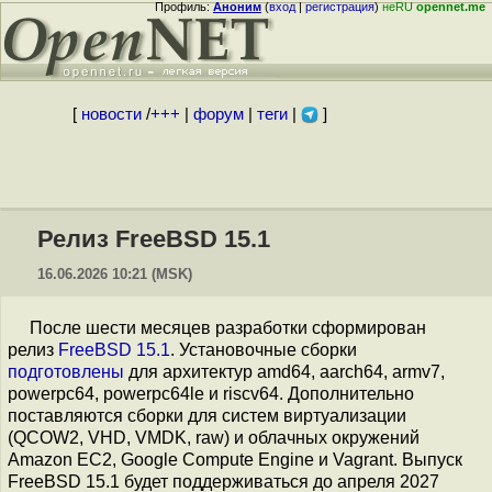
Профиль:
Аноним
(
вход
|
регистрация
)
неRU
opennet.me
[
новости
/
+++
|
форум
|
теги
|
]
Релиз FreeBSD 15.1
16.06.2026 10:21 (MSK)
После шести месяцев разработки сформирован
релиз
FreeBSD 15.1
. Установочные сборки
подготовлены
для архитектур amd64, aarch64, armv7,
powerpc64, powerpc64le и riscv64. Дополнительно
поставляются сборки для систем виртуализации
(QCOW2, VHD, VMDK, raw) и облачных окружений
Amazon EC2, Google Compute Engine и Vagrant. Выпуск
FreeBSD 15.1 будет поддерживаться до апреля 2027