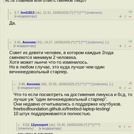
есть главный или ответственное лицо?
+5
2.7
,
ford1813
(
ok
), 11:41, 16/06/2026 [
^
] [
^^
] [
^^^
] [
ответить
]
+
–
[
к модератору
]
/
Да.
+3
2.41
,
Аноним
(
41
), 14:27, 16/06/2026 [
^
] [
^^
] [
^^^
] [
ответить
]
[
↓
]
+
–
[
к модератору
]
/
Совет из девяти человек, в котором каждые 2года
сменяются минимум 2 человека.
Хотя может нынче что-то изменилось.
Но в любом случае, это куда лучше чем один
вечнонедовольный старпер.
–3
3.48
,
Аноним
(
48
), 15:35, 16/06/2026 [
^
] [
^^
] [
^^^
] [
ответить
]
[
↓
]
+
–
[
к модератору
]
/
Что-то если посмотреть на достижения линукса и бсд, то
лучше уж "один вечнонедовольный старпер".
Они недавно отчитывались о поддержке ноутбуков.
freebsdfoundation.github.io/freebsd-laptop-testing/
10 штук поддерживаются полностью.
4.53
,
12yoexpert
(
ok
), 15:45, 16/06/2026 [
^
] [
^^
] [
^^^
]
+
–
/
[
ответить
]
[
к модератору
]