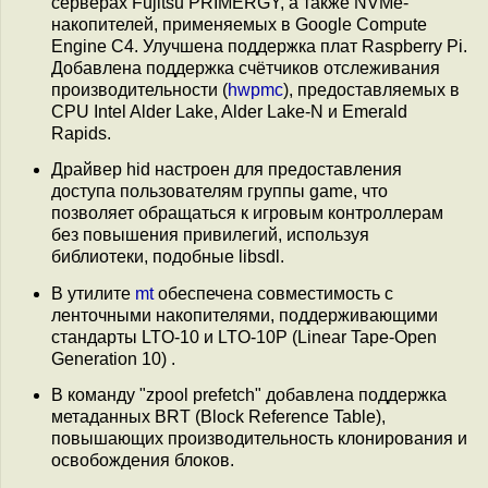
серверах Fujitsu PRIMERGY, а также NVMe-
накопителей, применяемых в Google Compute
Engine C4. Улучшена поддержка плат Raspberry Pi.
Добавлена поддержка счётчиков отслеживания
производительности (
hwpmc
), предоставляемых в
CPU Intel Alder Lake, Alder Lake-N и Emerald
Rapids.
Драйвер hid настроен для предоставления
доступа пользователям группы game, что
позволяет обращаться к игровым контроллерам
без повышения привилегий, используя
библиотеки, подобные libsdl.
В утилите
mt
обеспечена совместимость с
ленточными накопителями, поддерживающими
стандарты LTO-10 и LTO-10P (Linear Tape-Open
Generation 10) .
В команду "zpool prefetch" добавлена поддержка
метаданных BRT (Block Reference Table),
повышающих производительность клонирования и
освобождения блоков.