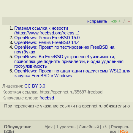
+
–
исправить
/
+30
Главная ссылка к новости
(
https://www.freebsd.org/releas...
)
OpenNews: Релиз FreeBSD 15.0
OpenNews: Релиз FreeBSD 14.4
OpenNews: Проект по тестированию FreeBSD на
ноутбуках
OpenNews: Во FreeBSD устранено 4 уязвимости,
позволяющие поднять привилегии, и одна удалённая
root-уязвимость
OpenNews: Проект по адаптации подсистемы WSL2 для
запуска FreeBSD в Windows
Лицензия:
CC BY 3.0
Короткая ссылка: https://opennet.ru/65697-freebsd
Ключевые слова:
freebsd
При перепечатке указание ссылки на opennet.ru обязательно
Обсуждение
Ajax
|
1 уровень
|
Линейный
|
+/-
|
Раскрыть
(235)
всё
|
RSS