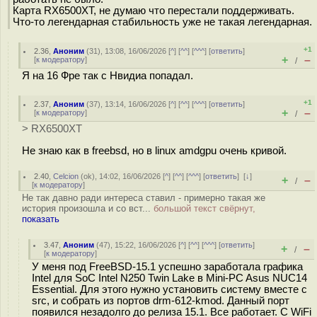
Карта RX6500XT, не думаю что перестали поддерживать.
Что-то легендарная стабильность уже не такая легендарная.
+1
2.36
,
Аноним
(
31
), 13:08, 16/06/2026 [
^
] [
^^
] [
^^^
] [
ответить
]
+
–
[
к модератору
]
/
Я на 16 Фре так с Нвидиа попадал.
+1
2.37
,
Аноним
(
37
), 13:14, 16/06/2026 [
^
] [
^^
] [
^^^
] [
ответить
]
+
–
[
к модератору
]
/
> RX6500XT
Не знаю как в freebsd, но в linux amdgpu очень кривой.
2.40
,
Celcion
(
ok
), 14:02, 16/06/2026 [
^
] [
^^
] [
^^^
] [
ответить
]
[
↓
]
+
–
/
[
к модератору
]
Не так давно ради интереса ставил - примерно такая же
история произошла и со вст...
большой текст свёрнут,
показать
3.47
,
Аноним
(
47
), 15:22, 16/06/2026 [
^
] [
^^
] [
^^^
] [
ответить
]
+
–
/
[
к модератору
]
У меня под FreeBSD-15.1 успешно заработала графика
Intel для SoC Intel N250 Twin Lake в Mini-PC Asus NUC14
Essential. Для этого нужно установить систему вместе с
src, и собрать из портов drm-612-kmod. Данный порт
появился незадолго до релиза 15.1. Все работает. С WiFi