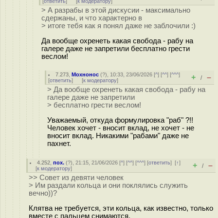
[
ответить
]
[
к модератору
]
> А разрабы в этой дискусии - максимально
сдержаны, и что характерно в
> итоге тебя как я понял даже не заблочили :)
Да вообще охренеть какая свобода - рабу на
галере даже не запретили бесплатно грести
веслом!
7.273
,
Мохнонос
(
?
), 10:33, 23/06/2026 [
^
] [
^^
] [
^^^
]
+
–
/
[
ответить
]
[
к модератору
]
> Да вообще охренеть какая свобода - рабу на
галере даже не запретили
> бесплатно грести веслом!
Уважаемый, откуда формулировка "раб" ?!!
Человек хочет - вносит вклад, не хочет - не
вносит вклад. Никакими "рабами" даже не
пахнет.
4.252
,
пох.
(
?
), 21:15, 21/06/2026 [
^
] [
^^
] [
^^^
] [
ответить
]
[
↑
]
+
–
/
[
к модератору
]
>> Совет из девяти человек
> Им раздали кольца и они поклялись служить
вечно))?
Клятва не требуется, эти кольца, как известно, только
вместе с пальцем снимаются.