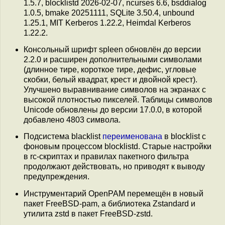
1.5.7, blocklistd 2026-02-07, ncurses 6.6, bsddialog
1.0.5, bmake 20251111, SQLite 3.50.4, unbound
1.25.1, MIT Kerberos 1.22.2, Heimdal Kerberos
1.22.2.
Консольный шрифт spleen обновлён до версии
2.2.0 и расширен дополнительными символами
(длинное тире, короткое тире, дефис, угловые
скобки, белый квадрат, крест и двойной крест).
Улучшено выравнивание символов на экранах с
высокой плотностью пикселей. Таблицы символов
Unicode обновлены до версии 17.0.0, в которой
добавлено 4803 символа.
Подсистема blacklist
переименована
в blocklist с
фоновым процессом blocklistd. Старые настройки
в rc-скриптах и правилах пакетного фильтра
продолжают действовать, но приводят к выводу
предупреждения.
Инструментарий OpenPAM перемещён в новый
пакет FreeBSD-pam, а библиотека Zstandard и
утилита zstd в пакет FreeBSD-zstd.