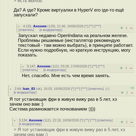
> есть illumos
Да? А где? Кроме виртуалки в HyperV его где-то ещё
запускали?
4.131
,
Аноним
(
129
), 21:46, 16/06/2026 [
^
] [
^^
] [
^^^
]
+
–
/
[
ответить
]
[
к модератору
]
Запускал недавно OpenIndiana на реальном железе.
Проблемы решаемые (инсталлятор рекомендую
текстовый - там можно выбрать), в принципе работает.
Если нужно подробную, но краткую инструкцию, могу
показать.
5.147
,
Аноним
(
112
), 03:28, 17/06/2026 [
^
] [
^^
] [
^^^
]
+
–
/
[
ответить
]
[
к модератору
]
Нет, спасибо. Мне есть чем время занять.
+3
2.64
,
Ivan_83
(
ok
), 16:03, 16/06/2026 [
^
] [
^^
] [
^^^
] [
ответить
]
[
↑
]
+
–
[
к модератору
]
/
Я тот установщик фри в живую вижу раз в 5 лет, хз
зачем оно вам :)
Система размножается почкованием :))))
3.134
,
Аноним
(
112
), 22:18, 16/06/2026 [
^
] [
^^
] [
^^^
] [
ответить
]
+
–
/
[
к модератору
]
> Я тот установщик фри в живую вижу раз в 5 лет, хз
зачем оно вам :)