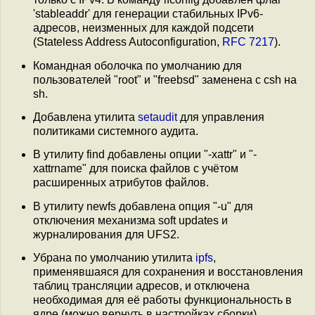
'stableaddr' для генерации стабильных IPv6-
адресов, неизменных для каждой подсети
(Stateless Address Autoconfiguration,
RFC 7217
).
Командная оболочка по умолчанию для
пользователей "root" и "freebsd" заменена с csh на
sh.
Добавлена утилита
setaudit
для управления
политиками системного аудита.
В утилиту find добавлены опции "-xattr" и "-
xattrname" для поиска файлов с учётом
расширенных атрибутов файлов.
В утилиту newfs добавлена опция "-u" для
отключения механизма soft updates и
журналирования для UFS2.
Убрана по умолчанию утилита
ipfs
,
применявшаяся для сохранения и восстановления
таблиц трансляции адресов, и отключена
необходимая для её работы функциональность в
ядре (можно вернуть в настройках сборки).