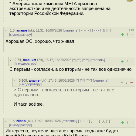
* Американская компания META признана
экстремисткой и её деятельность запрещена на
территории Российской Федерации.
+10
1.6
,
aname
(
ok
), 11:31, 16/06/2026 [
ответить
] [
﹢﹢﹢
] [
· · ·
]
[
↓
] [
↑
]
+
–
[
к модератору
]
/
Хорошая ОС, хорошо, что живая
2.74
,
Аноним
(
74
), 16:17, 16/06/2026 [
^
] [
^^
] [
^^^
] [
ответить
]
+
–
/
[
к модератору
]
С первым - согласен, а со вторым - не так все однозначно.
3.109
,
aname
(
ok
), 17:45, 16/06/2026 [
^
] [
^^
] [
^^^
] [
ответить
]
+
–
/
[
к модератору
]
> С первым - согласен, а со вторым - не так все
однозначно.
И таки всё же.
1.8
,
Nicho
(
ok
), 11:42, 16/06/2026 [
ответить
] [
﹢﹢﹢
] [
· · ·
]
[
↓
] [
↑
]
+
–
/
[
к модератору
]
Интересно, неужели настанет время, когда уже будет
FreeBSD пропатченная под Kde Plasma...