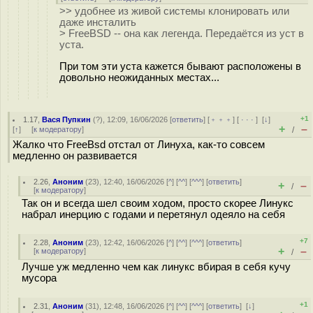
>> удобнее из живой системы клонировать или
даже инсталить
> FreeBSD -- она как легенда. Передаётся из уст в
уста.
При том эти уста кажется бывают расположены в
довольно неожиданных местах...
+1
1.17
,
Вася Пупкин
(
?
), 12:09, 16/06/2026 [
ответить
] [
﹢﹢﹢
] [
· · ·
]
[
↓
]
+
–
[
↑
] [
к модератору
]
/
Жалко что FreeBsd отстал от Линуха, как-то совсем
медленно он развивается
2.26
,
Аноним
(
23
), 12:40, 16/06/2026 [
^
] [
^^
] [
^^^
] [
ответить
]
+
–
/
[
к модератору
]
Так он и всегда шел своим ходом, просто скорее Линукс
набрал инерцию с годами и перетянул одеяло на себя
+7
2.28
,
Аноним
(
23
), 12:42, 16/06/2026 [
^
] [
^^
] [
^^^
] [
ответить
]
+
–
[
к модератору
]
/
Лучше уж медленно чем как линукс вбирая в себя кучу
мусора
+1
2.31
,
Аноним
(
31
), 12:48, 16/06/2026 [
^
] [
^^
] [
^^^
] [
ответить
]
[
↓
]