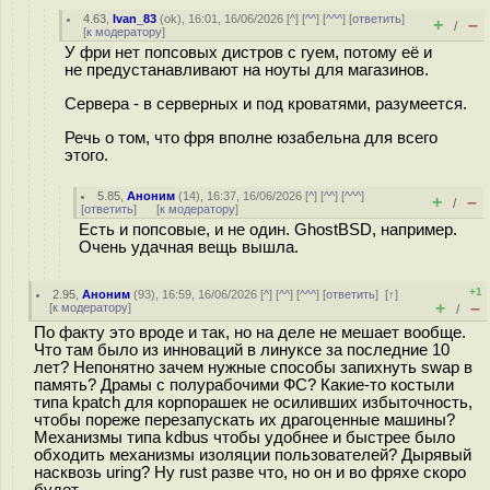
4.63
,
Ivan_83
(
ok
), 16:01, 16/06/2026 [
^
] [
^^
] [
^^^
] [
ответить
]
+
–
/
[
к модератору
]
У фри нет попсовых дистров с гуем, потому её и
не предустанавливают на ноуты для магазинов.
Сервера - в серверных и под кроватями, разумеется.
Речь о том, что фря вполне юзабельна для всего
этого.
5.85
,
Аноним
(
14
), 16:37, 16/06/2026 [
^
] [
^^
] [
^^^
]
+
–
/
[
ответить
]
[
к модератору
]
Есть и попсовые, и не один. GhostBSD, например.
Очень удачная вещь вышла.
+1
2.95
,
Аноним
(
93
), 16:59, 16/06/2026 [
^
] [
^^
] [
^^^
] [
ответить
]
[
↑
]
+
–
[
к модератору
]
/
По факту это вроде и так, но на деле не мешает вообще.
Что там было из инноваций в линуксе за последние 10
лет? Непонятно зачем нужные способы запихнуть swap в
память? Драмы с полурабочими ФС? Какие-то костыли
типа kpatch для корпорашек не осиливших избыточность,
чтобы пореже перезапускать их драгоценные машины?
Механизмы типа kdbus чтобы удобнее и быстрее было
обходить механизмы изоляции пользователей? Дырявый
насквозь uring? Ну rust разве что, но он и во фряхе скоро