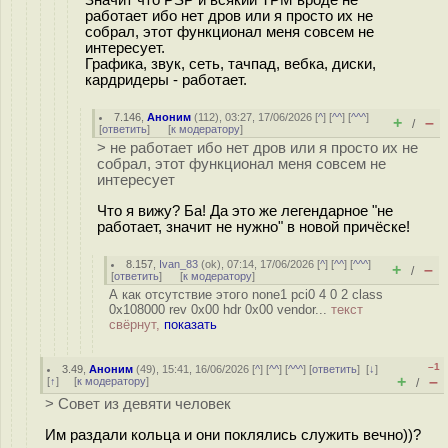
Значит что PSP и всякий TPM вроде не
работает ибо нет дров или я просто их не
собрал, этот функционал меня совсем не
интересует.
Графика, звук, сеть, тачпад, вебка, диски,
кардридеры - работает.
7.146
,
Аноним
(
112
), 03:27, 17/06/2026 [
^
] [
^^
] [
^^^
]
+
–
/
[
ответить
]
[
к модератору
]
> не работает ибо нет дров или я просто их не
собрал, этот функционал меня совсем не
интересует
Что я вижу? Ба! Да это же легендарное "не
работает, значит не нужно" в новой причёске!
8.157
,
Ivan_83
(
ok
), 07:14, 17/06/2026 [
^
] [
^^
] [
^^^
]
+
–
/
[
ответить
]
[
к модератору
]
А как отсутствие этого none1 pci0 4 0 2 class
0x108000 rev 0x00 hdr 0x00 vendor...
текст
свёрнут,
показать
–1
3.49
,
Аноним
(
49
), 15:41, 16/06/2026 [
^
] [
^^
] [
^^^
] [
ответить
]
[
↓
]
+
–
[
↑
] [
к модератору
]
/
> Совет из девяти человек
Им раздали кольца и они поклялись служить вечно))?