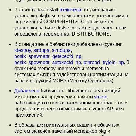
В скрипте bsdinstall
включена
по умолчанию
установка pkgbase с компонентами, указанными в
переменной COMPONENTS. Старый метод
установки на базе distset остаётся доступен, если
определена переменная DISTRIBUTIONS.
В стандартные библиотеки добавлены функции
tdestroy
,
strdupa
,
strndupa
,
posix_spawnattr_getexecfd_np
,
posix_spawnattr_setexecfd_np
,
pthread_tryjoin_np
. В
функциях memcpy, memmove и memset на
системах AArch64 задействованы оптимизации на
базе инструкций MOPS (Memory Operations).
Добавлена
библиотека libuvmem с реализаций
механизма распределения памяти
vmem
,
работающего в пользовательском пространстве и
представляющего совместимый с vmem API для
приложений.
В образы для виртуальных машин и облачных
систем включён пакетный менеджер pkg и