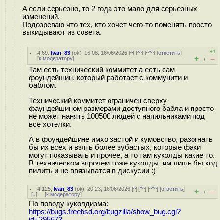
А если серьезно, то 2 года это мало для серьезных
изменений.
Подозреваю что тех, кто хочет чего-то поменять просто
выкидывают из совета.
+1
4.69
,
Ivan_83
(
ok
), 16:08, 16/06/2026 [
^
] [
^^
] [
^^^
] [
ответить
]
+
–
[
к модератору
]
/
Там есть технический коммитет а есть сам
фоундейшин, который работает с коммунити и
баблом.
Технический коммитет ограничен сверху
фаундейшином размерами доступного бабла и просто
не может нанять 100500 людей с напильниками под
все хотелки.
А в фоундейшине имхо застой и кумовство, разогнать
бы их всех и взять более зубастых, которые факи
могут показывать и прочее, а то там куколды какие то.
В техническом впрочем тоже куколды, им лишь бы код
пилить и не ввязыватся в дискусии :)
4.125
,
Ivan_83
(
ok
), 20:23, 16/06/2026 [
^
] [
^^
] [
^^^
] [
ответить
]
+
–
/
[
↓
] [
к модератору
]
По поводу куколдизма:
https://bugs.freebsd.org/bugzilla/show_bug.cgi?
id=295673