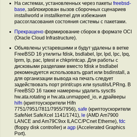
На системах, установленных через пакеты
freebsd-
base
, заблокирован вызов сборочных сценариев
installworld и installkernel для избежания
рассогласования состояния системы с пакетами.
Прекращено
формирование сборок в формате OCI
(Oracle Cloud Infrastructure).
Объявлены устаревшими и будут удалены в ветке
FreeBSD 16 утилиты fdisk, bsdlabel, lpr, lpd, lpc, lpq,
lprm, lp, pac, lptest и chkprintcap. Для работы с
дисковыми разделами вместо fdisk и bsdlabel
рекомендуется использовать gpart или bsdinstall, а
для организации вывода на печать следует
задействовать порт print/cups или sysutils/LPRng. В
FreeBSD 16 также намерены удалить sysctls
hw.ata.rotating и hw.ata.unmapped_io, и драйверы
hifn
(криптоускорители Hifn
7751/7951/7811/7955/7956),
safe
(криптоускорители
SafeNet SafeXcel 1141/1741),
le
(AMD Am7900
LANCE and Am79C9xx ILACC/PCnet Etherne),
fdc
(floppy disk controller) и
agp
(Accelerated Graphics
Port).