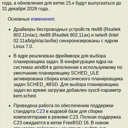
года, а обновления для ветки 15.x будут выпускаться до
31 декабря 2029 года.
Основные
изменения
:
Драйверы беспроводных устройств rtw88 (Realtek
802.11n/ac), rtw89 (Realtek 802.11ax) и iwlwifi (Intel
02.11a/b/g/n/ac/ax/be) синхронизированы с ядром
Linux 7.0.
В ядре реализован фреймворк для выбора
планировщика задач. В конфигурации ядра на
системах amd64 в дополнение к используемому по
умолчанию планировщику SCHED_ULE
активирована сборка классического планировщика
задач SCHED_4BSD. Для выбора планировщика
задач во время загрузки добавлен sysctl-параметр
kern.sched.
Проведена работа по обеспечению поддержки
стандарта
C23
в кодовой базе для сборки
компиляторами в режиме C23. Полная поддержка
C23 ожидается в ветке FreeBSD 16. В новом