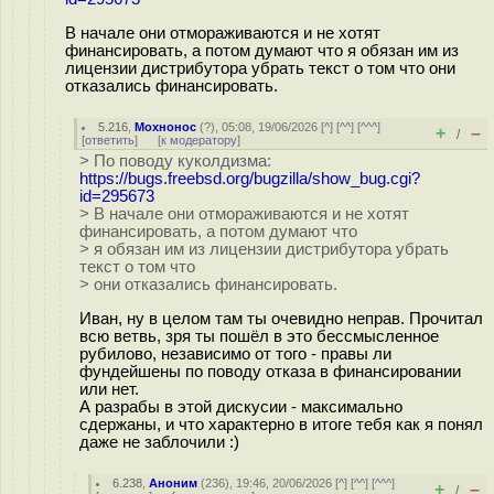
В начале они отмораживаются и не хотят
финансировать, а потом думают что я обязан им из
лицензии дистрибутора убрать текст о том что они
отказались финансировать.
5.216
,
Мохнонос
(
?
), 05:08, 19/06/2026 [
^
] [
^^
] [
^^^
]
+
–
/
[
ответить
]
[
к модератору
]
> По поводу куколдизма:
https://bugs.freebsd.org/bugzilla/show_bug.cgi?
id=295673
> В начале они отмораживаются и не хотят
финансировать, а потом думают что
> я обязан им из лицензии дистрибутора убрать
текст о том что
> они отказались финансировать.
Иван, ну в целом там ты очевидно неправ. Прочитал
всю ветвь, зря ты пошёл в это бессмысленное
рубилово, независимо от того - правы ли
фундейшены по поводу отказа в финансировании
или нет.
А разрабы в этой дискусии - максимально
сдержаны, и что характерно в итоге тебя как я понял
даже не заблочили :)
6.238
,
Аноним
(
236
), 19:46, 20/06/2026 [
^
] [
^^
] [
^^^
]
+
–
/