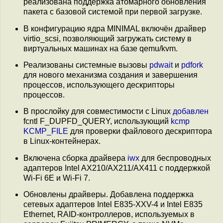
реализована поддержка атомарного обновления
пакета с базовой системой при первой загрузке.
В конфигурацию ядра MINIMAL включён драйвер
virtio_scsi, позволяющий загружать систему в
виртуальных машинах на базе qemu/kvm.
Реализованы системные вызовы
pdwait
и
pdfork
для нового механизма создания и завершения
процессов, использующего дескрипторы
процессов.
В прослойку для совместимости с Linux
добавлен
fcntl F_DUPFD_QUERY, использующий
kcmp
KCMP_FILE
для проверки файлового дескриптора
в Linux-контейнерах.
Включена сборка драйвера
iwx
для беспроводных
адаптеров Intel AX210/AX211/AX411 с поддержкой
Wi-Fi 6E и Wi-Fi 7.
Обновлены драйверы. Добавлена поддержка
сетевых адаптеров Intel E835-XXV-4 и Intel E835
Ethernet, RAID-контроллеров, используемых в