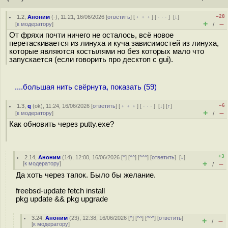
–28
1.2
,
Аноним
(
-
), 11:21, 16/06/2026 [
ответить
] [
﹢﹢﹢
] [
· · ·
]
[
↓
]
+
–
[
к модератору
]
/
От фряхи почти ничего не осталось, всё новое
перетаскивается из линуха и куча зависимостей из линуха,
которые являются костылями но без которых мало что
запускается (если говорить про десктоп с gui).
....большая нить свёрнута, показать (59)
–6
1.3
,
q
(
ok
), 11:24, 16/06/2026 [
ответить
] [
﹢﹢﹢
] [
· · ·
]
[
↓
] [
↑
]
+
–
[
к модератору
]
/
Как обновить через putty.exe?
+3
2.14
,
Аноним
(
14
), 12:00, 16/06/2026 [
^
] [
^^
] [
^^^
] [
ответить
]
[
↓
]
+
–
[
к модератору
]
/
Да хоть через тапок. Было бы желание.
freebsd-update fetch install
pkg update && pkg upgrade
3.24
,
Аноним
(
23
), 12:38, 16/06/2026 [
^
] [
^^
] [
^^^
] [
ответить
]
+
–
/
[
к модератору
]