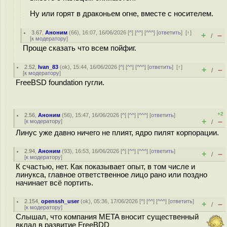
Ну или горят в драконьем огне, вместе с носителем.
3.67
,
Аноним
(
66
), 16:07, 16/06/2026 [
^
] [
^^
] [
^^^
] [
ответить
]
[
↑
]
+
–
/
[
к модератору
]
Проще сказать что всем пойфиг.
2.52
,
Ivan_83
(
ok
), 15:44, 16/06/2026 [
^
] [
^^
] [
^^^
] [
ответить
]
[
↑
]
+
–
/
[
к модератору
]
FreeBSD foundation гугли.
+2
2.56
,
Аноним
(
56
), 15:47, 16/06/2026 [
^
] [
^^
] [
^^^
] [
ответить
]
+
–
[
к модератору
]
/
Линус уже давно ничего не плият, ядро пилят корпорации.
2.94
,
Аноним
(
93
), 16:53, 16/06/2026 [
^
] [
^^
] [
^^^
] [
ответить
]
+
–
/
[
к модератору
]
К счастью, нет. Как показывает опыт, в том числе и
линукса, главное ответственное лицо рано или поздно
начинает всё портить.
2.154
,
openssh_user
(
ok
), 05:36, 17/06/2026 [
^
] [
^^
] [
^^^
] [
ответить
]
+
–
/
[
к модератору
]
Слышал, что компания META вносит существенный
вклад в развитие FreeBDD