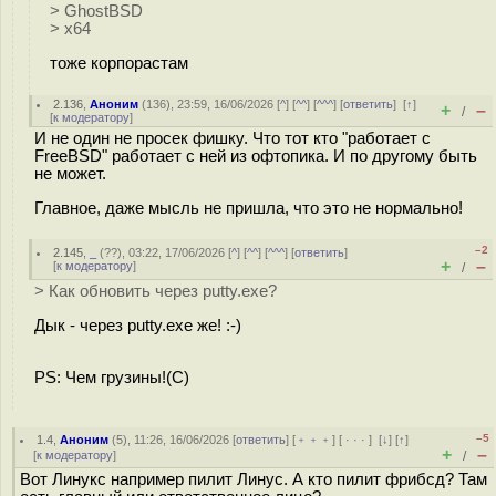
> GhostBSD
> x64
тоже корпорастам
2.136
,
Аноним
(
136
), 23:59, 16/06/2026 [
^
] [
^^
] [
^^^
] [
ответить
]
[
↑
]
+
–
/
[
к модератору
]
И не один не просек фишку. Что тот кто "работает с
FreeBSD" работает с ней из офтопика. И по другому быть
не может.
Главное, даже мысль не пришла, что это не нормально!
–2
2.145
,
_
(
??
), 03:22, 17/06/2026 [
^
] [
^^
] [
^^^
] [
ответить
]
+
–
[
к модератору
]
/
> Как обновить через putty.exe?
Дык - через putty.exe же! :-)
PS: Чем грузины!(С)
–5
1.4
,
Аноним
(
5
), 11:26, 16/06/2026 [
ответить
] [
﹢﹢﹢
] [
· · ·
]
[
↓
] [
↑
]
+
–
[
к модератору
]
/
Вот Линукс например пилит Линус. А кто пилит фрибсд? Там