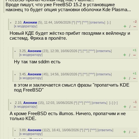
Вроде пишут, что уже FreeBSD 15.2 в установщике
наконец то будет опция установки оболочки Kde Plasma...
–2
2.10
,
Аноним
(
5
), 11:44, 16/06/2026 [
^
] [
^^
] [
^^^
] [
ответить
]
[
↓
]
+
–
[
к модератору
]
/
Новый КДЕ будет жёстко прибит гвоздями к вейленду и
системд. Фряха в пролёте.
+1
3.25
,
Аноним
(
23
), 12:39, 16/06/2026 [
^
] [
^^
] [
^^^
] [
ответить
]
+
–
[
к модератору
]
/
Ну так там sddm есть
+1
3.45
,
Аноним
(
45
), 14:56, 16/06/2026 [
^
] [
^^
] [
^^^
] [
ответить
]
+
–
[
к модератору
]
/
в этом и заключается смысл фразы "пропатчить KDE
под FreeBSD"
–1
2.15
,
Аноним
(
15
), 12:03, 16/06/2026 [
^
] [
^^
] [
^^^
] [
ответить
]
[
↓
] [
↑
]
+
–
[
к модератору
]
/
А кроме FreeBSD есть illumos. Ничего, пропатчим и не
только KDE.
3.89
,
Аноним
(
112
), 16:41, 16/06/2026 [
^
] [
^^
] [
^^^
] [
ответить
]
+
–
/
[
к модератору
]