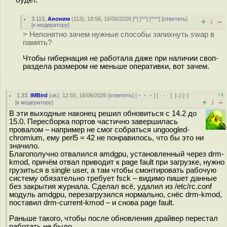
будет.
3.113
,
Аноним
(
113
), 18:56, 16/06/2026 [
^
] [
^^
] [
^^^
] [
ответить
]
+
–
/
[
к модератору
]
> Непонятно зачем нужные способы запихнуть swap в
память?
Чтобы гибернация не работала даже при наличии своп-
раздела размером не меньше оперативки, вот зачем.
+1
1.33
,
IMBird
(
ok
), 12:55, 16/06/2026 [
ответить
] [
﹢﹢﹢
] [
· · ·
]
[
↓
] [
↑
]
+
–
[
к модератору
]
/
В эти выходные наконец решил обновиться с 14.2 до
15.0. Пересборка портов частично завершилась
провалом – например не смог собраться ungoogled-
chromium, ему perl5 = 42 не понравилось, что бы это ни
значило.
Благополучно отвалился amdgpu, установленный через drm-
kmod, причём отвал приводит к page fault при загрузке, нужно
грузиться в single user, а там чтобы смонтировать рабочую
систему обязательно требует fsck – видимо пишет данные
без закрытия журнала. Сделал всё, удалил из /etc/rc.conf
модуль amdgpu, перезагрузился нормально, снёс drm-kmod,
поставил drm-current-kmod – и снова page fault.
Раньше такого, чтобы после обновления драйвер перестал
работать не было.