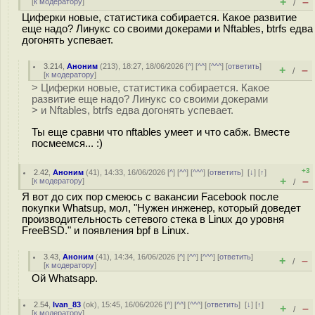
+
–
[
к модератору
]
/
Циферки новые, статистика собирается. Какое развитие
еще надо? Линукс со своими докерами и Nftables, btrfs едва
догонять успевает.
3.214
,
Аноним
(
213
), 18:27, 18/06/2026 [
^
] [
^^
] [
^^^
] [
ответить
]
+
–
/
[
к модератору
]
> Циферки новые, статистика собирается. Какое
развитие еще надо? Линукс со своими докерами
> и Nftables, btrfs едва догонять успевает.
Ты еще сравни что nftables умеет и что сабж. Вместе
посмеемся... :)
+3
2.42
,
Аноним
(
41
), 14:33, 16/06/2026 [
^
] [
^^
] [
^^^
] [
ответить
]
[
↓
] [
↑
]
+
–
[
к модератору
]
/
Я вот до сих пор смеюсь с вакансии Facebook после
покупки Whatsup, мол, "Нужен инженер, который доведет
производительность сетевого стека в Linux до уровня
FreeBSD." и появления bpf в Linux.
3.43
,
Аноним
(
41
), 14:34, 16/06/2026 [
^
] [
^^
] [
^^^
] [
ответить
]
+
–
/
[
к модератору
]
Ой Whatsapp.
2.54
,
Ivan_83
(
ok
), 15:45, 16/06/2026 [
^
] [
^^
] [
^^^
] [
ответить
]
[
↓
] [
↑
]
+
–
/
[
к модератору
]