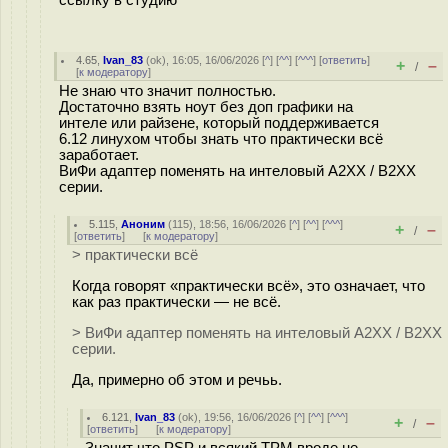
ссылку в студию
4.65
,
Ivan_83
(
ok
), 16:05, 16/06/2026 [
^
] [
^^
] [
^^^
] [
ответить
]
+
–
/
[
к модератору
]
Не знаю что значит полностью.
Достаточно взять ноут без доп графики на
интеле или райзене, который поддерживается
6.12 линухом чтобы знать что практически всё
заработает.
ВиФи адаптер поменять на интеловый A2XX / B2XX
серии.
5.115
,
Аноним
(
115
), 18:56, 16/06/2026 [
^
] [
^^
] [
^^^
]
+
–
/
[
ответить
]
[
к модератору
]
> практически всё
Когда говорят «практически всё», это означает, что
как раз практически — не всё.
> ВиФи адаптер поменять на интеловый A2XX / B2XX
серии.
Да, примерно об этом и речьь.
6.121
,
Ivan_83
(
ok
), 19:56, 16/06/2026 [
^
] [
^^
] [
^^^
]
+
–
/
[
ответить
]
[
к модератору
]