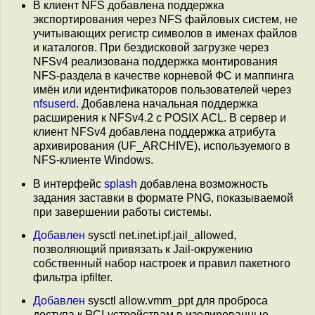
В клиент NFS добавлена поддержка
экспортирования через NFS файловых систем, не
учитывающих регистр символов в именах файлов
и каталогов. При бездисковой загрузке через
NFSv4 реализована поддержка монтирования
NFS-раздела в качестве корневой ФС и маппинга
имён или идентификаторов пользователей через
nfsuserd
. Добавлена начальная поддержка
расширения к NFSv4.2 с POSIX ACL. В сервер и
клиент NFSv4 добавлена поддержка атрибута
архивирования (UF_ARCHIVE), используемого в
NFS-клиенте Windows.
В интерфейс
splash
добавлена возможность
задания заставки в формате PNG, показываемой
при завершении работы системы.
Добавлен
sysctl net.inet.ipf.jail_allowed,
позволяющий привязать к Jail-окружению
собственный набор настроек и правил пакетного
фильтра ipfilter.
Добавлен
sysctl allow.vmm_ppt для проброса
доступа к PCI-устройствам в изолированные