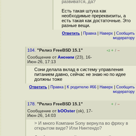
развиватся, да?
Есть такая штука как
необходимые пререквизиты, а
есть такая как достаточные. Это
разные вещи.
Ответить
|
Правка
|
Наверх
|
Cообщить
модератору
104.
"Релиз FreeBSD 15.1"
+
–
/
+2
Сообщение от
Аноним
(23), 16-
Июн-26, 17:13
Сони делала вклад в систему управления
питанием давно, сейчас не знаю но по идее
должны тоже
Ответить
|
Правка
|
К родителю #66
|
Наверх
|
Cообщить
модератору
178.
"Релиз FreeBSD 15.1"
+
–
/
Сообщение от
bOOster
(ok), 17-
Июн-26, 14:03
> И много Компани Sony вернула во фряху в
открытом виде? Или Нинтендо?