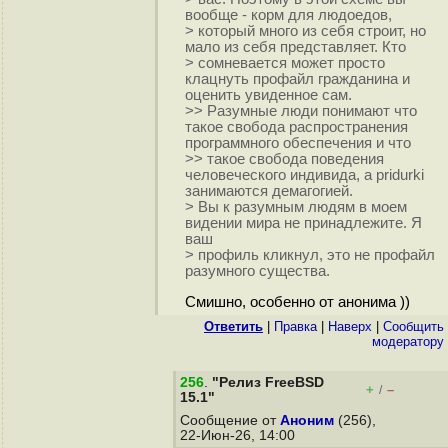
вообще - корм для людоедов,
> который много из себя строит, но
мало из себя представляет. Кто
> сомневается может просто
клацнуть профайл гражданина и
оценить увиденное сам.
>> Разумные люди понимают что
такое свобода распространения
программного обеспечения и что
>> такое свобода поведения
человеческого индивида, а pridurki
занимаются демагогией.
> Вы к разумным людям в моем
видении мира не принадлежите. Я
ваш
> профиль кликнул, это не профайл
разумного существа.
Смишно, особенно от анонима ))
Ответить
|
Правка
|
Наверх
|
Cообщить
модератору
256
.
"Релиз FreeBSD
+
–
/
15.1"
Сообщение от
Аноним
(256),
22-Июн-26, 14:00