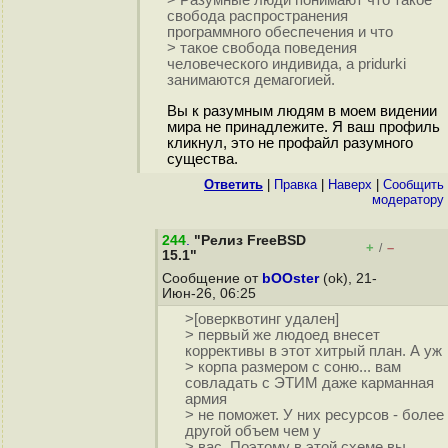
> Разумные люди понимают что такое
свобода распространения
программного обеспечения и что
> такое свобода поведения
человеческого индивида, а pridurki
занимаются демагогией.
Вы к разумным людям в моем видении
мира не принадлежите. Я ваш профиль
кликнул, это не профайл разумного
существа.
Ответить
|
Правка
|
Наверх
|
Cообщить
модератору
244
.
"Релиз FreeBSD
+
–
/
15.1"
Сообщение от
bOOster
(ok), 21-
Июн-26, 06:25
>[оверквотинг удален]
> первый же людоед внесет
коррективы в этот хитрый план. А уж
> корпа размером с соню... вам
совладать с ЭТИМ даже карманная
армия
> не поможет. У них ресурсов - более
другой объем чем у
> вас. Поэтому в этой схеме вы