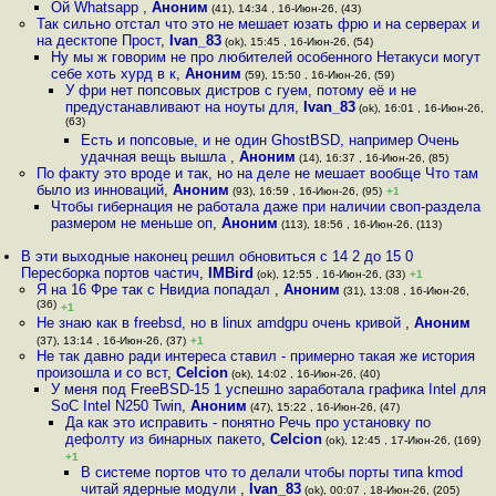
Ой Whatsapp
,
Аноним
(41), 14:34 , 16-Июн-26, (43)
Так сильно отстал что это не мешает юзать фрю и на серверах и
на десктопе Прост
,
Ivan_83
(ok), 15:45 , 16-Июн-26, (54)
Ну мы ж говорим не про любителей особенного Нетакуси могут
себе хоть хурд в к
,
Аноним
(59), 15:50 , 16-Июн-26, (59)
У фри нет попсовых дистров с гуем, потому её и не
предустанавливают на ноуты для
,
Ivan_83
(ok), 16:01 , 16-Июн-26,
(63)
Есть и попсовые, и не один GhostBSD, например Очень
удачная вещь вышла
,
Аноним
(14), 16:37 , 16-Июн-26, (85)
По факту это вроде и так, но на деле не мешает вообще Что там
было из инноваций
,
Аноним
(93), 16:59 , 16-Июн-26, (95)
+1
Чтобы гибернация не работала даже при наличии своп-раздела
размером не меньше оп
,
Аноним
(113), 18:56 , 16-Июн-26, (113)
В эти выходные наконец решил обновиться с 14 2 до 15 0
Пересборка портов частич
,
IMBird
(ok), 12:55 , 16-Июн-26, (33)
+1
Я на 16 Фре так с Нвидиа попадал
,
Аноним
(31), 13:08 , 16-Июн-26,
(36)
+1
Не знаю как в freebsd, но в linux amdgpu очень кривой
,
Аноним
(37), 13:14 , 16-Июн-26, (37)
+1
Не так давно ради интереса ставил - примерно такая же история
произошла и со вст
,
Celcion
(ok), 14:02 , 16-Июн-26, (40)
У меня под FreeBSD-15 1 успешно заработала графика Intel для
SoC Intel N250 Twin
,
Аноним
(47), 15:22 , 16-Июн-26, (47)
Да как это исправить - понятно Речь про установку по
дефолту из бинарных пакето
,
Celcion
(ok), 12:45 , 17-Июн-26, (169)
+1
В системе портов что то делали чтобы порты типа kmod
читай ядерные модули
,
Ivan_83
(ok), 00:07 , 18-Июн-26, (205)