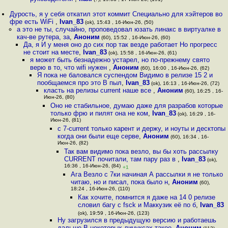
Дурость, я у себя откатил этот коммит Специально для хэйтеров во
фре есть WiFi
,
Ivan_83
(ok), 15:43 , 16-Июн-26, (50)
а это не ты, случайно, проповедовал юзать линакс в виртуалке в
кач-ве рутера, за
,
Аноним
(60), 15:52 , 16-Июн-26, (60)
Да, я И у меня оно до сих пор так везде работает Но прогресс
не стоит на месте
,
Ivan_83
(ok), 15:58 , 16-Июн-26, (61)
я может быть безнадежно устарел, но по-прежнему свято
верю в то, что wifi нужен
,
Аноним
(60), 16:00 , 16-Июн-26, (62)
Я пока не баловался суспендом Видимо в релизе 15 2 и
пообщаемся про это В пыл
,
Ivan_83
(ok), 16:13 , 16-Июн-26, (72)
класть на релизы current наше все
,
Аноним
(60), 16:25 , 16-
Июн-26, (80)
Оно не стабильное, думаю даже для разрабов которые
только фрю и пилят она не ком
,
Ivan_83
(ok), 16:29 , 16-
Июн-26, (81)
с 7-сurrent только карент и держу, и ноуты и десктопы
когда они были еще серве
,
Аноним
(60), 16:34 , 16-
Июн-26, (82)
Так вам видимо пока везло, вы бы хоть рассылку
CURRENT почитали, там пару раз в
,
Ivan_83
(ok),
16:36 , 16-Июн-26, (84)
+1
Ага Везло с 7ки начиная А рассылки я не только
читаю, но и писал, пока было н
,
Аноним
(60),
18:24 , 16-Июн-26, (110)
Как хочите, помнится я даже на 14 0 релизе
словил багу с fsck и Маккузик её по б
,
Ivan_83
(ok), 19:59 , 16-Июн-26, (123)
Ну загрузился в предыдущую версию и работаешь
дальше В некоторых линуксах такое
,
Аноним