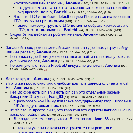
kokoкомпиляцией всего не
,
Аноним
(116), 18:58 , 16-Июн-26, (116)
+1
Не думаю, что от этого что-то меняется, я конечно не силён в
pkg upgrade, но в р
,
BorichL
(ok), 19:18 , 16-Июн-26, (118)
Что, что LTO ж не было default опцией И как раз со включённым
LTO там были при
,
Аноним
(140), 00:18 , 17-Июн-26, (140)
Было, помоему грусть с LTO не могла собрать хромоватых с
LTO, что-то там было не
,
BorichL
(ok), 03:08 , 17-Июн-26, (143)
Сидел бы на дебиан и проблем не знал
,
Аноним
(162), 09:41 , 17-
Июн-26, (162)
Запасной аэродром на случай если опять в ядре linux дырку найдут
или без раста с
,
Аноним
(35), 12:57 , 16-Июн-26, (35)
+1
Не только ядро В линухе многое может пойти не по плану, как это
уже было со вся
,
Аноним
(14), 16:41 , 16-Июн-26, (90)
Не волнуйся, от rust и FreeBSD никуда не денется
,
Аноним
(93),
17:00 , 16-Июн-26, (96)
–1
Вот это круто
,
Аноним
(39), 13:23 , 16-Июн-26, (39)
+1
sh это же просто симлинк к любому шелл, в данном случае это csh
Не
,
Аноним
(46), 15:02 , 16-Июн-26, (46)
Нет Во фре есть bin sh и есть bin csh это отдельные разные
бинарники Это у вас
,
Ivan_83
(ok), 15:49 , 16-Июн-26, (58)
+3
с разморозочкой Начну издалека государь-император Николай в
1917м году отрекся
,
нах.
(?), 07:56 , 17-Июн-26, (159)
не sh это не просто линк, это гарантия что скрипты написанные на
posix-compatib
,
нах.
(?), 08:05 , 17-Июн-26, (160)
В фанде все теже лица что и 15 лет назад
,
Ivan_83
(ok), 13:08 , 17-
Июн-26, (175)
так они уже ни на каком инструменте не играют, они
руководители
,
нах.
(?), 19:03 , 17-Июн-26, (191)