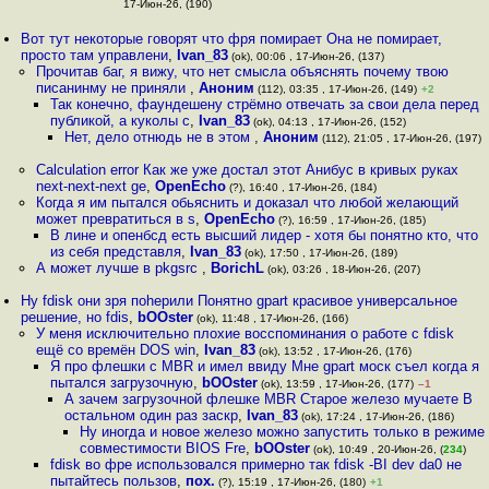
17-Июн-26, (190)
Вот тут некоторые говорят что фря помирает Она не помирает,
просто там управлени
,
Ivan_83
(ok), 00:06 , 17-Июн-26, (137)
Прочитав баг, я вижу, что нет смысла объяснять почему твою
писанинму не приняли
,
Аноним
(112), 03:35 , 17-Июн-26, (149)
+2
Так конечно, фаундешену стрёмно отвечать за свои дела перед
публикой, а куколы с
,
Ivan_83
(ok), 04:13 , 17-Июн-26, (152)
Нет, дело отнюдь не в этом
,
Аноним
(112), 21:05 , 17-Июн-26, (197)
Calculation error Как же уже достал этот Анибус в кривых руках
next-next-next ge
,
OpenEcho
(?), 16:40 , 17-Июн-26, (184)
Когда я им пытался обьяснить и доказал что любой желающий
может превратиться в s
,
OpenEcho
(?), 16:59 , 17-Июн-26, (185)
В лине и опенбсд есть высший лидер - хотя бы понятно кто, что
из себя представля
,
Ivan_83
(ok), 17:50 , 17-Июн-26, (189)
А может лучше в pkgsrc
,
BorichL
(ok), 03:26 , 18-Июн-26, (207)
Ну fdisk они зря поheрили Понятно gpart красивое универсальное
решение, но fdis
,
bOOster
(ok), 11:48 , 17-Июн-26, (166)
У меня исключительно плохие восспоминания о работе с fdisk
ещё со времён DOS win
,
Ivan_83
(ok), 13:52 , 17-Июн-26, (176)
Я про флешки с MBR и имел ввиду Мне gpart моск съел когда я
пытался загрузочную
,
bOOster
(ok), 13:59 , 17-Июн-26, (177)
–1
А зачем загрузочной флешке MBR Старое железо мучаете В
остальном один раз заскр
,
Ivan_83
(ok), 17:24 , 17-Июн-26, (186)
Ну иногда и новое железо можно запустить только в режиме
совместимости BIOS Fre
,
bOOster
(ok), 10:49 , 20-Июн-26, (
234
)
fdisk во фре использовался примерно так fdisk -BI dev da0 не
пытайтесь пользов
,
пох.
(?), 15:19 , 17-Июн-26, (180)
+1