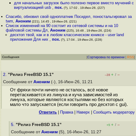
для начальных загрузок было полезно первое вместо мучений с
виртуализацией usb
,
пох.
(?), 17:02 , 19-Июн-26, (227)
Спасибо, обновил свой одноплатник Посидел, поностальгировал за
twm
,
Аноним
(221), 14:45 , 19-Июн-26, (221)
Список изменений на 90 состоит из сетевой системы и на 10
файловой системы Дл
,
Аноним
(225), 16:48 , 19-Июн-26, (224)
десктоп твой, как и в любом классическом юниксе - user land
приложения Для них
,
пох.
(?), 17:04 , 19-Июн-26, (228)
Сообщения
[
Сортировка по времени
|
RSS
]
2.
"Релиз FreeBSD 15.1"
+
–
/
–28
Сообщение от
Аноним
(-), 16-Июн-26, 11:21
От фряхи почти ничего не осталось, всё новое
перетаскивается из линуха и куча зависимостей из
линуха, которые являются костылями но без которых
мало что запускается (если говорить про десктоп с gui).
Ответить
|
Правка
|
Наверх
|
Cообщить модератору
5.
"Релиз FreeBSD 15.1"
+
–
/
+5
Сообщение от
Аноним
(5), 16-Июн-26, 11:27