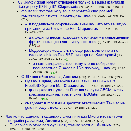
K Линуксу gpart имеет отношение только а вашей фантазии
Всю дорогу 8216 g 82
,
Clapsucuis
(?), 04:35 , 19-Июн-26, (215)
–1
фантазии тут только у тебя перечитай еще раз мой
комментарий - может наконец нау
,
пох.
(?), 09:56 , 19-Июн-26,
(217)
А и поделись-ка сокровенным знанием, что это за штуку
притащили из Линукс во Fre
,
Clapaucius
(?), 15:51 , 19-
Июн-26, (223)
да Судя по несовпадающим ключикам - в современные
фряхи притащен клон линкусног
,
пох.
(?), 17:01 , 19-Июн-26,
(226)
–1
Модератор вмешался, но ещё раз, медленно и по
словам fdisk во FreeBSD никогда не
,
Клапауций
(ok),
19:01 , 19-Июн-26, (230)
+1
зачем заморачиваться тому кто не собирается
пользоваться Я залез в 15ю помойку,
,
нах.
(?), 12:00 ,
21-Июн-26, (
)
247
GUID она обозначала
,
Аноним
(220), 11:30 , 19-Июн-26, (220)
Ну,вам виднее, наверное GUID так GUID GPART 8
FreeBSD System Ma
,
Clapaucius
(?), 15:07 , 19-Июн-26, (222)
gt оверквотинг удален Я не понял сути GEOM очень
красивая архитектура, и унив
,
bOOster
(ok), 10:27 , 20-
Июн-26, (
)
233
она умеет в mbr и еще десяток экзотических Так что не
guid ни разу
,
пох.
(?), 17:07 , 19-Июн-26, (229)
Жалко что удаляют поддержку флоппи и agp Много места что-ли
эти драйвера занима
,
Аноним
(203), 23:24 , 17-Июн-26, (203)
Ты серьёзно этим пользуешься, только честно
,
Аноним
(225),
16:49 , 19-Июн-26, (225)