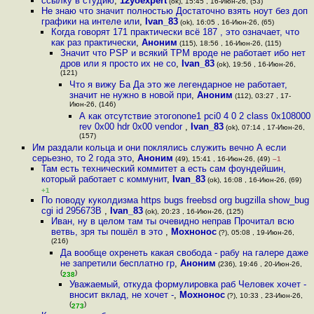
ссылку в студию
,
12yoexpert
(ok), 15:45 , 16-Июн-26, (53)
Не знаю что значит полностью Достаточно взять ноут без доп
графики на интеле или
,
Ivan_83
(ok), 16:05 , 16-Июн-26, (65)
Когда говорят 171 практически всё 187 , это означает, что
как раз практически
,
Аноним
(115), 18:56 , 16-Июн-26, (115)
Значит что PSP и всякий TPM вроде не работает ибо нет
дров или я просто их не со
,
Ivan_83
(ok), 19:56 , 16-Июн-26,
(121)
Что я вижу Ба Да это же легендарное не работает,
значит не нужно в новой при
,
Аноним
(112), 03:27 , 17-
Июн-26, (146)
А как отсутствие этогоnone1 pci0 4 0 2 class 0x108000
rev 0x00 hdr 0x00 vendor
,
Ivan_83
(ok), 07:14 , 17-Июн-26,
(157)
Им раздали кольца и они поклялись служить вечно А если
серьезно, то 2 года это
,
Аноним
(49), 15:41 , 16-Июн-26, (49)
–1
Там есть технический коммитет а есть сам фоундейшин,
который работает с коммунит
,
Ivan_83
(ok), 16:08 , 16-Июн-26, (69)
+1
По поводу куколдизма https bugs freebsd org bugzilla show_bug
cgi id 295673В
,
Ivan_83
(ok), 20:23 , 16-Июн-26, (125)
Иван, ну в целом там ты очевидно неправ Прочитал всю
ветвь, зря ты пошёл в это
,
Мохнонос
(?), 05:08 , 19-Июн-26,
(216)
Да вообще охренеть какая свобода - рабу на галере даже
не запретили бесплатно гр
,
Аноним
(236), 19:46 , 20-Июн-26,
(
)
238
Уважаемый, откуда формулировка раб Человек хочет -
вносит вклад, не хочет -
,
Мохнонос
(?), 10:33 , 23-Июн-26,
(
)
273