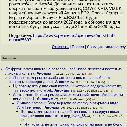
powerpc64le и riscv64. Дополнительно поставляются
сборки для систем виртуализации (QCOW2, VHD, VMDK,
raw) и облачных окружений Amazon EC2, Google Compute
Engine и Vagrant. Выпуск FreeBSD 15.1 будет
поддерживаться до апреля 2027 года, а обновления для
ветки 15.x будут выпускаться до 31 декабря 2029 года...
Подробнее:
https://www.opennet.ru/opennews/art.shtml?
num=65697
Ответить
|
Правка
|
Cообщить модератору
Оглавление
От фряхи почти ничего не осталось, всё новое перетаскивается из
линуха и куча за
,
Аноним
(-), 11:21 , 16-Июн-26, (2)
–28
Забавно что корпы не особо хотят его писать за свой счёт,
слишком свободно для н
,
Аноним
(5), 11:27 , 16-Июн-26, (5)
+5
Ну потому что у них свои компании которые поддерживают их,
тут вероятно чисто эф
,
Аноним
(23), 12:37 , 16-Июн-26, (23)
–2
А кто пишет Вот например список компаний, почитайте https lwn
net Articles 1
,
Анониим
(?), 12:43 , 16-Июн-26, (29)
–2
И много Компани Sony вернула во фряху в открытом виде
Или Нинтендо
,
Аноним
(66), 16:05 , 16-Июн-26, (66)
+1
Вот вы такие смешные, а собственность народную после
приватизации вам кто то вер
,
Ivan_83
(ok), 16:10 , 16-Июн-26, (70)
+5
Им, кстати, не жмёт Знаю напрямую, но палить не буду,