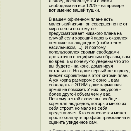
людоед воспользуется своими
свободами на все 120% - на примере
вот именно вашей тушки.
В вашем офигенном плане есть
маленький изъян: он совершенно не от
мира сего и поэтому не
предусматривает никакого плана на
случай если хороший парень оказался
немножечко людоедом (грабителем,
насильником, ...). И поэтому
попользовался своими свободами
достаточно специфичным образом, вам
во вред. Вы почему-то уверены что это
вы будете - на коне, доминируя
остальных. Но даже первый же людоед
внесет коррективы в этот хитрый план.
А уж корпа размером с соню... вам
совладать с ЭТИМ даже карманная
армия не поможет. У них ресурсов -
более другой объем чем у вас.
Поэтому в этой схеме вы вообще -
корм для людоедов, который много из
себя строит, но мало из себя
представляет. Кто сомневается может
просто клацнуть профайл гражданина и
оценить увиденное сам.