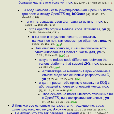
большая часть этого тоже уж
,
пох.
(?), 12:04 , 17-Июн-26, (167)
–1
Ты бред написал - есть унифицированная OpenZFS часть
для всех и между OpenZFS яд
,
bOOster
(ok), 12:45 , 17-
Июн-26, (170)
ты опять выдаешь свои фантазии за истину
,
пох.
(?),
13:05 , 17-Июн-26, (173)
https openzfs org wiki Reduce_code_differences
,
уп
(?),
00:40 , 20-Июн-26, (231)
а ты еще и не умеешь читать и понимать
написанное нет, там совсем про обратное
,
пох.
(?),
09:05 , 20-Июн-26, (
)
232
Там описано ровно то, с чем ты споришь есть
унифицированная OpenZFS часть для
,
уп
(?),
15:24 , 21-Июн-26, (
)
248
–1
нетуis to reduce code differences between the
various platforms that support ZFS
,
пох.
(?), 21:10 ,
21-Июн-26, (
)
250
Архитектура не менялась Перечисленные в
списке люди это основные разработчики O
,
уп
(?), 22:40 , 21-Июн-26, (
253
)
и да, я привел тебе прямую ссылку на КОД с
абстракцией ключевых операций метод
,
пох.
(?), 21:12 , 21-Июн-26, (
251
)
Твоя ссылка не имеет никакого отношения ни
к OpenZFS, ни к абстракции ключевых
,
уп
(?), 22:44 , 21-Июн-26, (
254
)
В Линуксе все основные пользователи, традиционно, сразу
шлют код того, что им де
,
Аноним
(112), 16:35 , 16-Июн-26, (83)
+1
Не думаю что это так работает
,
Аноним
(23), 17:11 , 16-Июн-26,