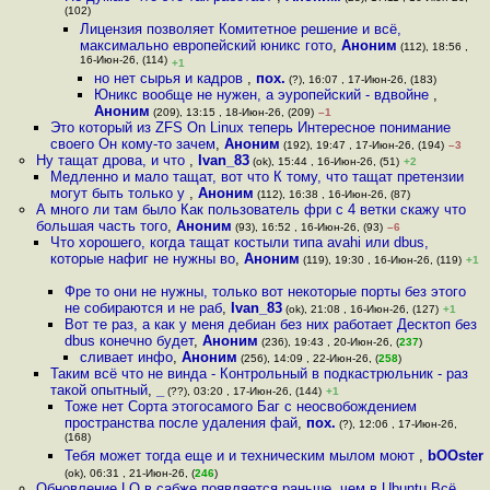
(102)
Лицензия позволяет Комитетное решение и всё,
максимально европейский юникс гото
,
Аноним
(112), 18:56 ,
16-Июн-26, (114)
+1
но нет сырья и кадров
,
пох.
(?), 16:07 , 17-Июн-26, (183)
Юникс вообще не нужен, а эуропейский - вдвойне
,
Аноним
(209), 13:15 , 18-Июн-26, (209)
–1
Это который из ZFS On Linux теперь Интересное понимание
своего Он кому-то зачем
,
Аноним
(192), 19:47 , 17-Июн-26, (194)
–3
Ну тащат дрова, и что
,
Ivan_83
(ok), 15:44 , 16-Июн-26, (51)
+2
Медленно и мало тащат, вот что К тому, что тащат претензии
могут быть только у
,
Аноним
(112), 16:38 , 16-Июн-26, (87)
А много ли там было Как пользователь фри с 4 ветки скажу что
большая часть того
,
Аноним
(93), 16:52 , 16-Июн-26, (93)
–6
Что хорошего, когда тащат костыли типа avahi или dbus,
которые нафиг не нужны во
,
Аноним
(119), 19:30 , 16-Июн-26, (119)
+1
Фре то они не нужны, только вот некоторые порты без этого
не собираются и не раб
,
Ivan_83
(ok), 21:08 , 16-Июн-26, (127)
+1
Вот те раз, а как у меня дебиан без них работает Десктоп без
dbus конечно будет
,
Аноним
(236), 19:43 , 20-Июн-26, (
237
)
сливает инфо
,
Аноним
(256), 14:09 , 22-Июн-26, (
258
)
Таким всё что не винда - Контрольный в подкастрюльник - раз
такой опытный
,
_
(??), 03:20 , 17-Июн-26, (144)
+1
Тоже нет Сорта этогосамого Баг с неосвобождением
пространства после удаления фай
,
пох.
(?), 12:06 , 17-Июн-26,
(168)
Тебя может тогда еще и и техническим мылом моют
,
bOOster
(ok), 06:31 , 21-Июн-26, (
246
)
Обновление LO в сабже появляется раньше, чем в Ubuntu Всё