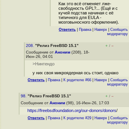
Как это всё отменяет лже-
свободность GPL?... (Ещё и с
кучей подстав начиная с её
типичного для EULA -
мозговыносного оформления).
Ответить
|
Правка
|
Наверх
|
Cообщить
модератору
208.
"Релиз FreeBSD 15.1"
+
–
/
Сообщение от
Аноним
(208), 18-
Июн-26, 04:01
>Нинтендо
у них своя микроядерная ось стоит, однако
Ответить
|
Правка
|
К родителю #66
|
Наверх
|
Cообщить
модератору
98.
"Релиз FreeBSD 15.1"
+
–
/
Сообщение от
Аноним
(98), 16-Июн-26, 17:03
https://freebsdfoundation.org/our-donors/donors
/
Ответить
|
Правка
|
К родителю #29
|
Наверх
|
Cообщить
модератору