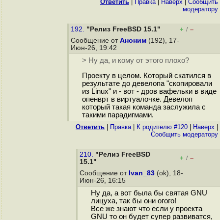
Ответить
|
Правка
|
Наверх
|
Cообщить
модератору
192.
"Релиз FreeBSD 15.1"
+
–
/
Сообщение от
Аноним
(192), 17-
Июн-26, 19:42
> Ну да, и кому от этого плохо?
Проекту в целом. Который скатился в
результате до девелопа "скопировали
из Linux" и - вот - дров вафельки в виде
опенврт в виртуалочке. Девелоп
который такая команда заслужила с
такими парадигмами.
Ответить
|
Правка
|
К родителю #120
|
Наверх
|
Cообщить модератору
210.
"Релиз FreeBSD
+
–
/
15.1"
Сообщение от
Ivan_83
(ok), 18-
Июн-26, 16:15
Ну да, а вот была бы святая GNU
лицуха, так бы они огого!
Все же знают что если у проекта
GNU то он будет супер развиватся,