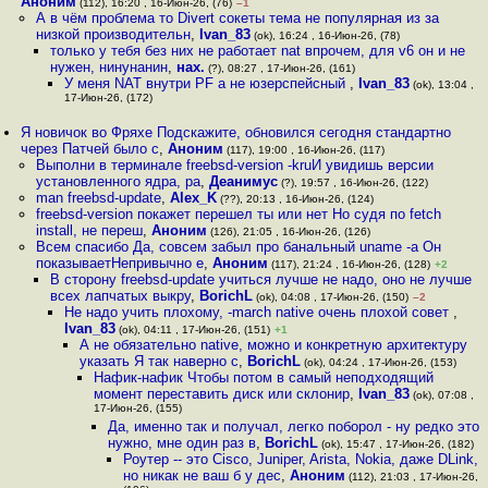
Аноним
(112), 16:20 , 16-Июн-26, (76)
–1
А в чём проблема то Divert сокеты тема не популярная из за
низкой производительн
,
Ivan_83
(ok), 16:24 , 16-Июн-26, (78)
только у тебя без них не работает nat впрочем, для v6 он и не
нужен, нинунанин
,
нах.
(?), 08:27 , 17-Июн-26, (161)
У меня NAT внутри PF а не юзерспейсный
,
Ivan_83
(ok), 13:04 ,
17-Июн-26, (172)
Я новичок во Фряхе Подскажите, обновился сегодня стандартно
через Патчей было с
,
Аноним
(117), 19:00 , 16-Июн-26, (117)
Выполни в терминале freebsd-version -kruИ увидишь версии
установленного ядра, ра
,
Деанимус
(?), 19:57 , 16-Июн-26, (122)
man freebsd-update
,
Alex_K
(??), 20:13 , 16-Июн-26, (124)
freebsd-version покажет перешел ты или нет Но судя по fetch
install, не переш
,
Аноним
(126), 21:05 , 16-Июн-26, (126)
Всем спасибо Да, совсем забыл про банальный uname -a Он
показываетНепривычно е
,
Аноним
(117), 21:24 , 16-Июн-26, (128)
+2
В сторону freebsd-update учиться лучше не надо, оно не лучше
всех лапчатых выкру
,
BorichL
(ok), 04:08 , 17-Июн-26, (150)
–2
Не надо учить плохому, -march native очень плохой совет
,
Ivan_83
(ok), 04:11 , 17-Июн-26, (151)
+1
А не обязательно native, можно и конкретную архитектуру
указать Я так наверно с
,
BorichL
(ok), 04:24 , 17-Июн-26, (153)
Нафик-нафик Чтобы потом в самый неподходящий
момент переставить диск или склонир
,
Ivan_83
(ok), 07:08 ,
17-Июн-26, (155)
Да, именно так и получал, легко поборол - ну редко это
нужно, мне один раз в
,
BorichL
(ok), 15:47 , 17-Июн-26, (182)
Роутер -- это Cisco, Juniper, Arista, Nokia, даже DLink,
но никак не ваш б у дес
,
Аноним
(112), 21:03 , 17-Июн-26,