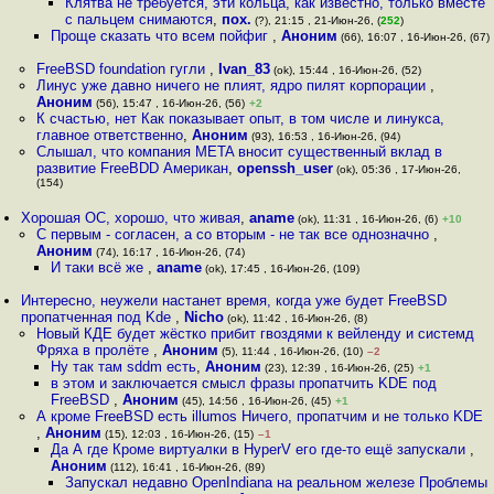
Клятва не требуется, эти кольца, как известно, только вместе
с пальцем снимаются
,
пох.
(?), 21:15 , 21-Июн-26, (
252
)
Проще сказать что всем пойфиг
,
Аноним
(66), 16:07 , 16-Июн-26, (67)
FreeBSD foundation гугли
,
Ivan_83
(ok), 15:44 , 16-Июн-26, (52)
Линус уже давно ничего не плият, ядро пилят корпорации
,
Аноним
(56), 15:47 , 16-Июн-26, (56)
+2
К счастью, нет Как показывает опыт, в том числе и линукса,
главное ответственно
,
Аноним
(93), 16:53 , 16-Июн-26, (94)
Слышал, что компания META вносит существенный вклад в
развитие FreeBDD Американ
,
openssh_user
(ok), 05:36 , 17-Июн-26,
(154)
Хорошая ОС, хорошо, что живая
,
aname
(ok), 11:31 , 16-Июн-26, (6)
+10
С первым - согласен, а со вторым - не так все однозначно
,
Аноним
(74), 16:17 , 16-Июн-26, (74)
И таки всё же
,
aname
(ok), 17:45 , 16-Июн-26, (109)
Интересно, неужели настанет время, когда уже будет FreeBSD
пропатченная под Kde
,
Nicho
(ok), 11:42 , 16-Июн-26, (8)
Новый КДЕ будет жёстко прибит гвоздями к вейленду и системд
Фряха в пролёте
,
Аноним
(5), 11:44 , 16-Июн-26, (10)
–2
Ну так там sddm есть
,
Аноним
(23), 12:39 , 16-Июн-26, (25)
+1
в этом и заключается смысл фразы пропатчить KDE под
FreeBSD
,
Аноним
(45), 14:56 , 16-Июн-26, (45)
+1
А кроме FreeBSD есть illumos Ничего, пропатчим и не только KDE
,
Аноним
(15), 12:03 , 16-Июн-26, (15)
–1
Да А где Кроме виртуалки в HyperV его где-то ещё запускали
,
Аноним
(112), 16:41 , 16-Июн-26, (89)
Запускал недавно OpenIndiana на реальном железе Проблемы