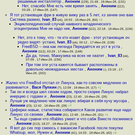
решаемые инсталлятор
,
Аноним
(129), 21:46 , 16-Июн-26, (131)
Нет, спасибо Мне есть чем время занять
,
Аноним
(112),
03:28 , 17-Июн-26, (147)
Я тот установщик фри в живую вижу раз в 5 лет, хз зачем оно вам
Система размно
,
Ivan_83
(ok), 16:03 , 16-Июн-26, (64)
+3
Энциклопедический случай наивного младенческого
эгоцентризма Мне не надо ник
,
Аноним
(112), 22:18 , 16-Июн-26, (134)
Нет, это к тому, что - те кто юзает фрю - этот установщик оч
редко видят- устано
,
Ivan_83
(ok), 00:12 , 17-Июн-26, (138)
FreeBSD -- она как легенда Передаётся из уст в уста
,
Аноним
(112), 03:29 , 17-Июн-26, (148)
Да да, точно, Маккузика на всех не хватит
,
Ivan_83
(ok),
07:09 , 17-Июн-26, (156)
При том эти уста кажется бывают расположены в
довольно неожиданных местах
,
Аноним
(-), 23:18 , 17-
Июн-26, (202)
Жалко что FreeBsd отстал от Линуха, как-то совсем медленно он
развивается
,
Вася Пупкин
(?), 12:09 , 16-Июн-26, (17)
+1
Так он и всегда шел своим ходом, просто скорее Линукс набрал
инерцию с годами и
,
Аноним
(23), 12:40 , 16-Июн-26, (26)
Лучше уж медленно чем как линукс вбирая в себя кучу мусора
,
Аноним
(23), 12:42 , 16-Июн-26, (28)
+7
Циферки новые, статистика собирается Какое развитие еще надо
Линукс со своими
,
Аноним
(31), 12:48 , 16-Июн-26, (31)
+1
Ты еще сравни что nftables умеет и что сабж Вместе посмеемся
,
Аноним
(213), 18:27 , 18-Июн-26, (214)
Я вот до сих пор смеюсь с вакансии Facebook после покупки
Whatsup, мол, Нужен и
,
Аноним
(41), 14:33 , 16-Июн-26, (42)
+3