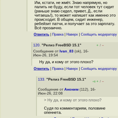
Им, кстати, не жмёт. Знаю напрямую, но
палить не буду, если тот человек тут сидит
(раньше знаю сидел, привет, Д., если
читаешь!), то может напишет как именно это
происходит. В общем, сидит инженер,
ребейзит патчи, и получает за это зарплату.
Всё прозаично.
Ответить
|
Правка
|
Наверх
|
Cообщить модератору
120.
"Релиз FreeBSD 15.1"
+
–
/
Сообщение от
Ivan_83
(ok), 16-
Июн-26, 19:54
Ну да, и кому от этого плохо?
Ответить
|
Правка
|
Наверх
|
Cообщить модератору
133.
"Релиз FreeBSD 15.1"
+
–
/
+8
Сообщение от
Аноним
(112), 16-
Июн-26, 22:08
> Ну да, и кому от этого плохо?
Судя по комментариям, половине
опеннета.