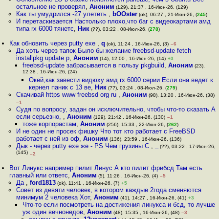
остальное не проверял
,
Аноним
(129), 21:37 , 16-Июн-26, (129)
Как ты умудрился -27 улететь
,
bOOster
(ok), 06:27 , 21-Июн-26, (
245
)
И перетаскивается Настолько плохо,что баг с видеокартами амд
типа rx 6000 тянетс
,
Ник
(??), 03:22 , 08-Июл-26, (
278
)
Как обновить через putty exe
,
q
(ok), 11:24 , 16-Июн-26, (3)
–6
Да хоть через тапок Было бы желание freebsd-update fetch
installpkg update p
,
Аноним
(14), 12:00 , 16-Июн-26, (14)
+3
freebsd-update забрасывается в пользу pkgbuild
,
Аноним
(23),
12:38 , 16-Июн-26, (24)
Окей,как завести видюху амд rx 6000 серии Если она ведет к
кернел паник с 13 ве
,
Ник
(??), 03:24 , 08-Июл-26, (
279
)
Скачивай https www freebsd org ru
,
Аноним
(98), 13:20 , 16-Июн-26, (38)
–1
Судя по вопросу, задан он исключительно, чтобы что-то сказать А
если серьезно,
,
Аноним
(129), 21:42 , 16-Июн-26, (130)
–1
тоже корпорастам
,
Аноним
(256), 15:33 , 22-Июн-26, (
262
)
И не один не просек фишку Что тот кто работает с FreeBSD
работает с ней из оф
,
Аноним
(136), 23:59 , 16-Июн-26, (136)
Дык - через putty exe же - PS Чем грузины С
,
_
(??), 03:22 , 17-Июн-26,
(145)
–2
Вот Линукс например пилит Линус А кто пилит фрибсд Там есть
главный или ответс
,
Аноним
(5), 11:26 , 16-Июн-26, (4)
–5
Да
,
ford1813
(ok), 11:41 , 16-Июн-26, (7)
+5
Совет из девяти человек, в котором каждые 2года сменяются
минимум 2 человека Хот
,
Аноним
(41), 14:27 , 16-Июн-26, (41)
+3
Что-то если посмотреть на достижения линукса и бсд, то лучше
уж один вечнонедов
,
Аноним
(48), 15:35 , 16-Июн-26, (48)
–3