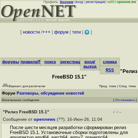
Профиль:
Аноним
(
вход
|
регистрация
)
неRU
opennet.me
[
новости
/
+++
|
форум
|
теги
|
]
форумы
правила/FAQ
поиск
регистрация
вход/
слежка
выход
RSS
"Релиз
FreeBSD 15.1"
Вариант для распечатки
Пред. тема
|
След. тема
Форум
Разговоры, обсуждение новостей
Изначальное сообщение
[
Отслеживать
]
"Релиз FreeBSD 15.1"
+
–
/
Сообщение от
opennews
(??), 16-Июн-26, 11:04
После шести месяцев разработки сформирован релиз
FreeBSD 15.1. Установочные сборки подготовлены для
архитектур amd64, aarch64, armv7, powerpc64,