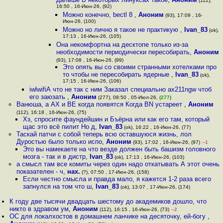
(112),
16:50 , 16-Июн-26, (92)
Можно конечно, bectl 8
,
Аноним
(93), 17:09 , 16-
Июн-26, (100)
Можно но лично я такое не практикую
,
Ivan_83
(ok),
17:13 , 16-Июн-26, (105)
Она некомфортна на десктопе только из-за
необходимости периодически пересобирать
,
Аноним
(93), 17:08 , 16-Июн-26, (99)
Это опять вы со своими странными хотелками про
то чтобы не пересобирать ядерные
,
Ivan_83
(ok),
17:15 , 16-Июн-26, (106)
iwlwifiА что не так с ним Заказал специально ax211ngw чтоб
его заюзать
,
Аноним
(277), 08:50 , 05-Июл-26, (
277
)
Ванюша, а AX и BE когда появятся Когда BN устареет
,
Аноним
(112), 16:18 , 16-Июн-26, (75)
Хз, спросите фаундейшин и Бъёрна или как его там, который
щас это всё пилит Но д
,
Ivan_83
(ok), 16:22 , 16-Июн-26, (77)
Таскай патчи с собой теперь всю оставшуюся жизнь, лол
Дуростью было только испо
,
Аноним
(93), 17:02 , 16-Июн-26, (97)
–1
Это вы намекаете на что везде должен быть башизм головного
мозга - так и в дистр
,
Ivan_83
(ok), 17:13 , 16-Июн-26, (103)
а смысл там все комиты через один надо откатывать А этот очень
показателен - ч
,
нах.
(?), 07:50 , 17-Июн-26, (158)
Если честно смысла и правда мало, я кажется 1-2 раза всего
запнулся на том что ш
,
Ivan_83
(ok), 13:07 , 17-Июн-26, (174)
К году две тысячи двадцать шестому до академиков дошло, что
никто в здравом ум
,
Аноним
(112), 16:15 , 16-Июн-26, (73)
–2
ОС для локалхостов в домашнем ланчике на десяточку, ей-богу
,