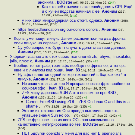
анонима
,
bOOster
(ok), 06:25 , 21-Июн-26, (
244
)
Как это всё отменяет лже-свободность GPL Ещё
и с кучей подстав начиная с её
,
Аноним
(256),
14:00 , 22-Июн-26, (
)
256
у них своя микроядерная ось стоит, однако
,
Аноним
(208),
04:01 , 18-Июн-26, (208)
https freebsdfoundation org our-donors donors
,
Аноним
(98),
17:03 , 16-Июн-26, (98)
Корпы уже пишут линукс Зачем распыляться на два фронта,
если линукс на серваке
,
Аноним
(112), 16:24 , 16-Июн-26, (79)
Сугубо вопрос кто будет получать донаты за твои данные
,
Аноним
(256), 15:25 , 22-Июн-26, (
259
)
У фряхи главное это стек своих технологий zfs, bhyve, linuxulator,
jails, плюс с
,
Аноним
(23), 12:45 , 16-Июн-26, (30)
+15
Вообще то нетграф, геом зфс вообще не фряшное, а теперь
ещё и с линухом код общи
,
Ivan_83
(ok), 16:11 , 16-Июн-26, (71)
Ну зфс является одной из кор технологий в бсд как ехт4 в
линухе
,
Аноним
(23), 17:10 , 16-Июн-26, (101)
Не знаю что значит кор Я прекрасно юзаю фрю вообще не
собирая зфс
,
Ivan_83
(ok), 17:17 , 16-Июн-26, (107)
ZFS миру даровала SUN А это совсем не про BSD
,
Аноним
(132), 21:59 , 16-Июн-26, (132)
+2
Current FreeBSD using ZOL - ZFS On Linux C and this is a
shame
,
_
(??), 23:58 , 16-Июн-26, (135)
+2
Это не их технология Они правда пытались поднять
упавшее знамя Sun но об
,
_
(??), 03:04 , 17-Июн-26, (142)
+1
ZFS не фряшное - но из всех OCь она максимально
качественно интегрирована во Fre
,
bOOster
(ok), 11:16 , 17-Июн-26,
(164)
НЕТЪдругой openzfs у меня для вас нет В opensolaris