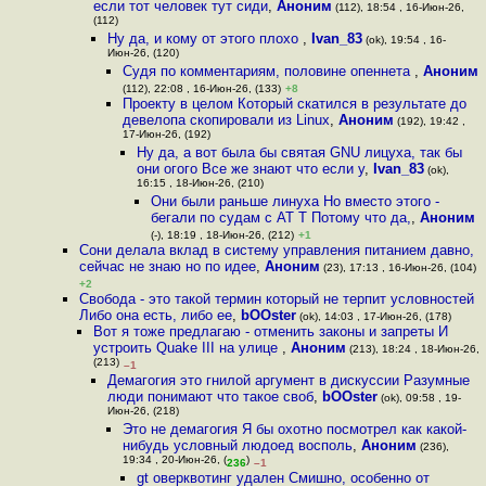
если тот человек тут сиди
,
Аноним
(112), 18:54 , 16-Июн-26,
(112)
Ну да, и кому от этого плохо
,
Ivan_83
(ok), 19:54 , 16-
Июн-26, (120)
Судя по комментариям, половине опеннета
,
Аноним
(112), 22:08 , 16-Июн-26, (133)
+8
Проекту в целом Который скатился в результате до
девелопа скопировали из Linux
,
Аноним
(192), 19:42 ,
17-Июн-26, (192)
Ну да, а вот была бы святая GNU лицуха, так бы
они огого Все же знают что если у
,
Ivan_83
(ok),
16:15 , 18-Июн-26, (210)
Они были раньше линуха Но вместо этого -
бегали по судам с AT T Потому что да,
,
Аноним
(-), 18:19 , 18-Июн-26, (212)
+1
Сони делала вклад в систему управления питанием давно,
сейчас не знаю но по идее
,
Аноним
(23), 17:13 , 16-Июн-26, (104)
+2
Свобода - это такой термин который не терпит условностей
Либо она есть, либо ее
,
bOOster
(ok), 14:03 , 17-Июн-26, (178)
Вот я тоже предлагаю - отменить законы и запреты И
устроить Quake III на улице
,
Аноним
(213), 18:24 , 18-Июн-26,
(213)
–1
Демагогия это гнилой аргумент в дискуссии Разумные
люди понимают что такое своб
,
bOOster
(ok), 09:58 , 19-
Июн-26, (218)
Это не демагогия Я бы охотно посмотрел как какой-
нибудь условный людоед восполь
,
Аноним
(236),
19:34 , 20-Июн-26, (
)
236
–1
gt оверквотинг удален Смишно, особенно от