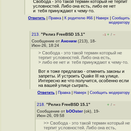
Свобода - это такой термин который не терпит
условностей. Либо она есть, либо ее нет
и тебя принуждают к чему-то.
Ответить
|
Правка
|
К родителю #66
|
Наверх
|
Cообщить
модератору
213.
"Релиз FreeBSD 15.1"
+
–
/
–1
Сообщение от
Аноним
(213), 18-
Июн-26, 18:24
> Свобода - это такой термин который не
терпит условностей. Либо она есть,
> либо ее нет и тебя принуждают к чему-то.
Вот я тоже предлагаю - отменить законы и
запреты. И устроить Quake III на улице.
Интересно же что получится, особенно если
на вашей улице сыграть.
Ответить
|
Правка
|
Наверх
|
Cообщить модератору
218.
"Релиз FreeBSD 15.1"
+
–
/
Сообщение от
bOOster
(ok), 19-
Июн-26, 09:58
>> Свобода - это такой термин который не
терпит условностей. Либо она есть,