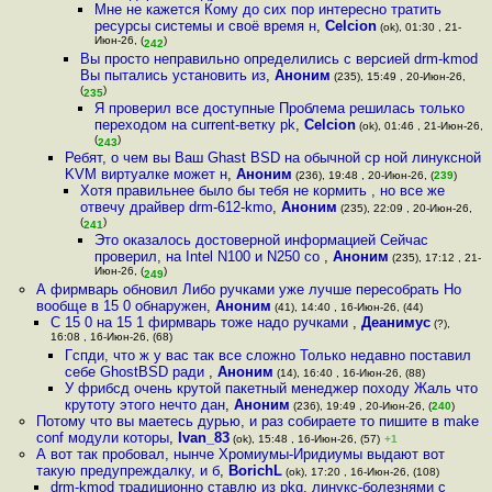
Мне не кажется Кому до сих пор интересно тратить
ресурсы системы и своё время н
,
Celcion
(ok), 01:30 , 21-
Июн-26, (
)
242
Вы просто неправильно определились с версией drm-kmod
Вы пытались установить из
,
Аноним
(235), 15:49 , 20-Июн-26,
(
)
235
Я проверил все доступные Проблема решилась только
переходом на current-ветку pk
,
Celcion
(ok), 01:46 , 21-Июн-26,
(
)
243
Ребят, о чем вы Ваш Ghast BSD на обычной ср ной линуксной
KVM виртуалке может н
,
Аноним
(236), 19:48 , 20-Июн-26, (
239
)
Хотя правильнее было бы тебя не кормить , но все же
отвечу драйвер drm-612-kmo
,
Аноним
(235), 22:09 , 20-Июн-26,
(
)
241
Это оказалось достоверной информацией Сейчас
проверил, на Intel N100 и N250 со
,
Аноним
(235), 17:12 , 21-
Июн-26, (
)
249
А фирмварь обновил Либо ручками уже лучше пересобрать Но
вообще в 15 0 обнаружен
,
Аноним
(41), 14:40 , 16-Июн-26, (44)
С 15 0 на 15 1 фирмварь тоже надо ручками
,
Деанимус
(?),
16:08 , 16-Июн-26, (68)
Гспди, что ж у вас так все сложно Только недавно поставил
себе GhostBSD ради
,
Аноним
(14), 16:40 , 16-Июн-26, (88)
У фрибсд очень крутой пакетный менеджер походу Жаль что
крутоту этого нечто дан
,
Аноним
(236), 19:49 , 20-Июн-26, (
240
)
Потому что вы маетесь дурью, и раз собираете то пишите в make
conf модули которы
,
Ivan_83
(ok), 15:48 , 16-Июн-26, (57)
+1
А вот так пробовал, нынче Хромиумы-Иридиумы выдают вот
такую предупреждалку, и б
,
BorichL
(ok), 17:20 , 16-Июн-26, (108)
drm-kmod традиционно ставлю из pkg, линукс-болезнями с