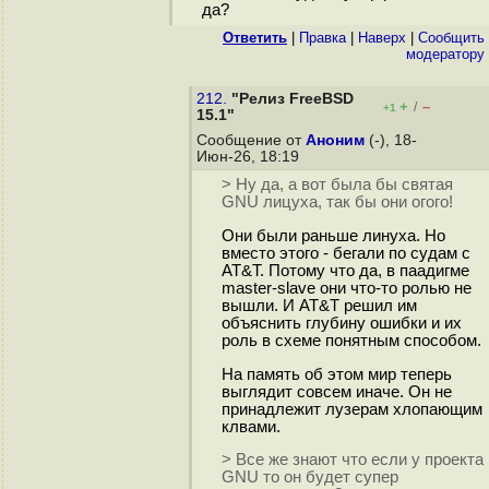
да?
Ответить
|
Правка
|
Наверх
|
Cообщить
модератору
212.
"Релиз FreeBSD
+
–
/
+1
15.1"
Сообщение от
Аноним
(-), 18-
Июн-26, 18:19
> Ну да, а вот была бы святая
GNU лицуха, так бы они огого!
Они были раньше линуха. Но
вместо этого - бегали по судам с
AT&T. Потому что да, в паадигме
master-slave они что-то ролью не
вышли. И AT&T решил им
объяснить глубину ошибки и их
роль в схеме понятным способом.
На память об этом мир теперь
выглядит совсем иначе. Он не
принадлежит лузерам хлопающим
клвами.
> Все же знают что если у проекта
GNU то он будет супер