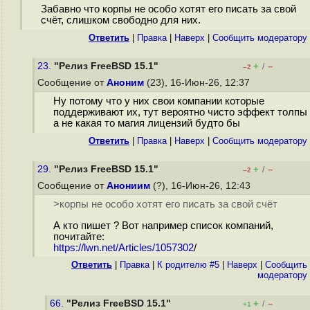
Забавно что корпы не особо хотят его писать за свой
счёт, слишком свободно для них.
Ответить
|
Правка
|
Наверх
|
Cообщить модератору
23.
"Релиз FreeBSD 15.1"
+
–
/
–2
Сообщение от
Аноним
(23), 16-Июн-26, 12:37
Ну потому что у них свои компании которые
поддерживают их, тут вероятно чисто эффект толпы
а не какая то магия лицензий будто бы
Ответить
|
Правка
|
Наверх
|
Cообщить модератору
29.
"Релиз FreeBSD 15.1"
+
–
/
–2
Сообщение от
Анониим
(?), 16-Июн-26, 12:43
>корпы не особо хотят его писать за свой счёт
А кто пишет ? Вот например список компаний,
почитайте:
https://lwn.net/Articles/1057302
/
Ответить
|
Правка
|
К родителю #5
|
Наверх
|
Cообщить
модератору
66.
"Релиз FreeBSD 15.1"
+
–
/
+1