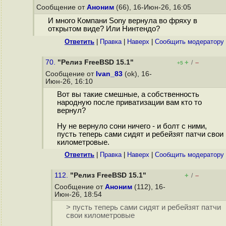
Сообщение от
Аноним
(66), 16-Июн-26, 16:05
И много Компани Sony вернула во фряху в
открытом виде? Или Нинтендо?
Ответить
|
Правка
|
Наверх
|
Cообщить модератору
70.
"Релиз FreeBSD 15.1"
+
–
/
+5
Сообщение от
Ivan_83
(ok), 16-
Июн-26, 16:10
Вот вы такие смешные, а собственность
народную после приватизации вам кто то
вернул?
Ну не вернуло сони ничего - и болт с ними,
пусть теперь сами сидят и ребейзят патчи свои
километровые.
Ответить
|
Правка
|
Наверх
|
Cообщить модератору
112.
"Релиз FreeBSD 15.1"
+
–
/
Сообщение от
Аноним
(112), 16-
Июн-26, 18:54
> пусть теперь сами сидят и ребейзят патчи
свои километровые