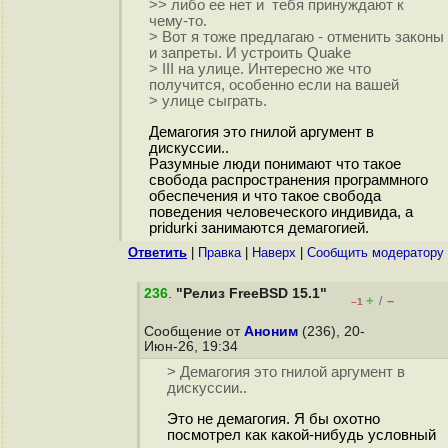
>> либо ее нет и тебя принуждают к
чему-то.
> Вот я тоже предлагаю - отменить законы
и запреты. И устроить Quake
> III на улице. Интересно же что
получится, особенно если на вашей
> улице сыграть.
Демагогия это гнилой аргумент в
дискуссии..
Разумные люди понимают что такое
свобода распространения программного
обеспечения и что такое свобода
поведения человеческого индивида, а
pridurki занимаются демагогией.
Ответить
|
Правка
|
Наверх
|
Cообщить модератору
236
.
"Релиз FreeBSD 15.1"
+
–
/
–1
Сообщение от
Аноним
(236), 20-
Июн-26, 19:34
> Демагогия это гнилой аргумент в
дискуссии..
Это не демагогия. Я бы охотно
посмотрел как какой-нибудь условный