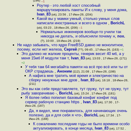
(196)
–1
Роутер - это любой хост способный
маршрутизировать пакеты И к слову, у меня дома
,
Ivan_83
(ok), 23:56 , 17-Июн-26, (204)
Какой вы у мамки умный, столько умных слов
написали иностранных и всего в одном
,
BorichL
(ok), 03:23 , 18-Июн-26, (206)
–1
Нормальных инженеров вообще-то учили так
никогда не делать, и объясняли почему н
,
пох.
(?), 10:00 , 19-Июн-26, (219)
Не надо забывать, что ядро FreeBSD давно не монолитное,
посему, если нет железа
,
Сергей
(??), 09:45 , 17-Июн-26, (163)
+1
Это далеко не жалкие проценты, генерик весит 40 мб, а у
меня 15мб И модули там т
,
Ivan_83
(ok), 13:03 , 17-Июн-26, (171)
+2
У тебя там 64 мегабайта памяти на всё про всё или ты от
ОКР страдаешь
,
Аноним
(112), 21:08 , 17-Июн-26, (198)
А нафига мне тратить моё время и электричество на
сборку ненужных мне дров
,
Ivan_83
(ok), 16:18 , 18-Июн-26,
(211)
Это вы как себе представляете, тут гружу, тут не гружу, тут
рыбу заворачиваю -
,
BorichL
(ok), 15:24 , 17-Июн-26, (181)
Я более гибко попилил базовый конфиг конфиг под
сервер рабочую станцию https
,
Ivan_83
(ok), 17:30 , 17-
Июн-26, (187)
Да, я видел, мне понравилось, для начинающих очень
полезно, да и для себя я что-
,
BorichL
(ok), 17:34 , 17-
Июн-26, (188)
К сожалению последние годы не было времени особо
актуализировать, в конце месяца
,
Ivan_83
(ok), 17:52 ,