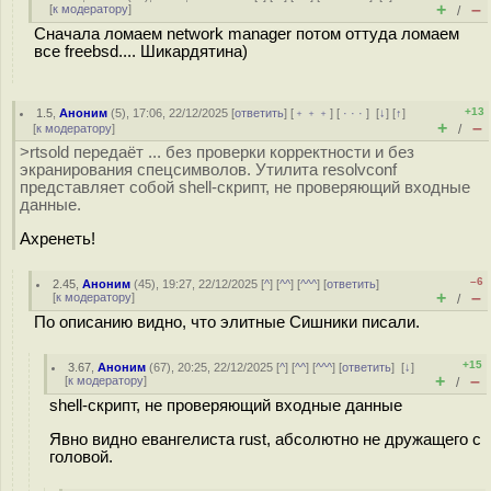
+
–
[
к модератору
]
/
Сначала ломаем network manager потом оттуда ломаем
все freebsd.... Шикардятина)
+13
1.5
,
Аноним
(
5
), 17:06, 22/12/2025 [
ответить
] [
﹢﹢﹢
] [
· · ·
]
[
↓
] [
↑
]
+
–
[
к модератору
]
/
>rtsold передаёт ... без проверки корректности и без
экранирования спецсимволов. Утилита resolvconf
представляет собой shell-скрипт, не проверяющий входные
данные.
Ахренеть!
–6
2.45
,
Аноним
(
45
), 19:27, 22/12/2025 [
^
] [
^^
] [
^^^
] [
ответить
]
+
–
[
к модератору
]
/
По описанию видно, что элитные Сишники писали.
+15
3.67
,
Аноним
(
67
), 20:25, 22/12/2025 [
^
] [
^^
] [
^^^
] [
ответить
]
[
↓
]
+
–
[
к модератору
]
/
shell-скрипт, не проверяющий входные данные
Явно видно евангелиста rust, абсолютно не дружащего с
головой.