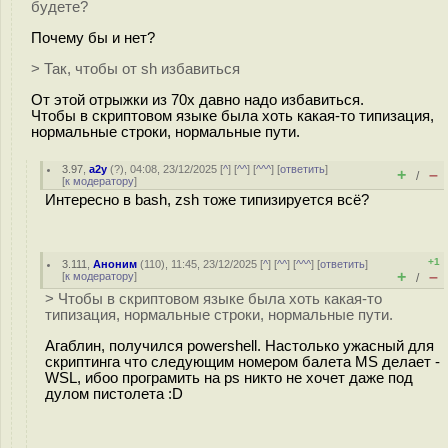
будете?
Почему бы и нет?
> Так, чтобы от sh избавиться
От этой отрыжки из 70х давно надо избавиться.
Чтобы в скриптовом языке была хоть какая-то типизация,
нормальные строки, нормальные пути.
3.97
,
a2y
(
?
), 04:08, 23/12/2025 [
^
] [
^^
] [
^^^
] [
ответить
]
+
–
/
[
к модератору
]
Интересно в bash, zsh тоже типизируется всё?
+1
3.111
,
Аноним
(
110
), 11:45, 23/12/2025 [
^
] [
^^
] [
^^^
] [
ответить
]
+
–
[
к модератору
]
/
> Чтобы в скриптовом языке была хоть какая-то
типизация, нормальные строки, нормальные пути.
Агаблин, получился powershell. Настолько ужасный для
скриптинга что следующим номером балета MS делает -
WSL, ибоо програмить на ps никто не хочет даже под
дулом пистолета :D