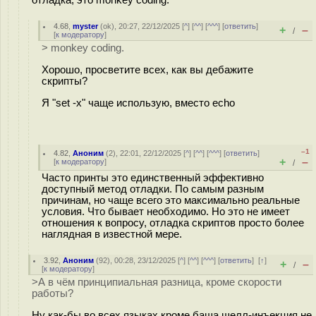
4.68
,
myster
(
ok
), 20:27, 22/12/2025 [
^
] [
^^
] [
^^^
] [
ответить
]
+
–
/
[
к модератору
]
> monkey coding.
Хорошо, просветите всех, как вы дебажите
скрипты?
Я "set -x" чаще использую, вместо echo
–1
4.82
,
Аноним
(
2
), 22:01, 22/12/2025 [
^
] [
^^
] [
^^^
] [
ответить
]
+
–
[
к модератору
]
/
Часто принты это единственный эффективно
доступный метод отладки. По самым разным
причинам, но чаще всего это максимально реальные
условия. Что бывает необходимо. Но это не имеет
отношения к вопросу, отладка скриптов просто более
наглядная в известной мере.
3.92
,
Аноним
(
92
), 00:28, 23/12/2025 [
^
] [
^^
] [
^^^
] [
ответить
]
[
↑
]
+
–
/
[
к модератору
]
>А в чём принципиальная разница, кроме скорости
работы?
Ну как-бы во всех языках кроме баша шелл-инъекция не