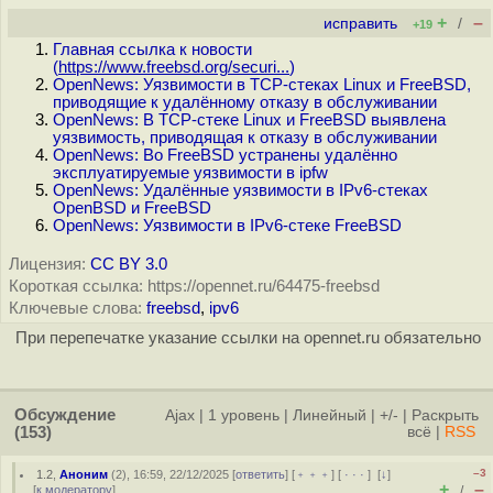
+
–
исправить
/
+19
Главная ссылка к новости
(
https://www.freebsd.org/securi...
)
OpenNews: Уязвимости в TCP-стеках Linux и FreeBSD,
приводящие к удалённому отказу в обслуживании
OpenNews: В TCP-стеке Linux и FreeBSD выявлена
уязвимость, приводящая к отказу в обслуживании
OpenNews: Во FreeBSD устранены удалённо
эксплуатируемые уязвимости в ipfw
OpenNews: Удалённые уязвимости в IPv6-стеках
OpenBSD и FreeBSD
OpenNews: Уязвимости в IPv6-стеке FreeBSD
Лицензия:
CC BY 3.0
Короткая ссылка: https://opennet.ru/64475-freebsd
Ключевые слова:
freebsd
,
ipv6
При перепечатке указание ссылки на opennet.ru обязательно
Обсуждение
Ajax
|
1 уровень
|
Линейный
|
+/-
|
Раскрыть
(153)
всё
|
RSS
–3
1.2
,
Аноним
(
2
), 16:59, 22/12/2025 [
ответить
] [
﹢﹢﹢
] [
· · ·
]
[
↓
]
+
–
[
к модератору
]
/