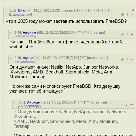
–4
1.39
,
Eifan
(
?
), 19:12, 22/12/2025 [
ответить
] [
﹢﹢﹢
] [
· · ·
]
[
↓
] [
↑
]
+
–
[
к модератору
]
/
Что в 2025 году может заставить использовать FreeBSD?
2.44
,
Аноним
(
65
), 19:22, 22/12/2025 [
^
] [
^^
] [
^^^
] [
ответить
]
+
–
/
[
к модератору
]
Ну как… Плейстейшн, нетфликс, идеальный сетевой…
wait oh shi~
2.46
,
myster
(
ok
), 19:27, 22/12/2025 [
^
] [
^^
] [
^^^
] [
ответить
]
[
↓
]
+
–
/
[
к модератору
]
Они думают иначе: Netflix, NetApp, Juniper Networks,
iXsystems, AMD, Beckhoff, Stormshield, Meta, Arm,
Modirum, Tarsnap
Но они же сами и спонсируют FreeBSD. Кто девушку
ужинает, тот её и танцует.
3.51
,
Аноним
(
-
), 19:37, 22/12/2025 [
^
] [
^^
] [
^^^
] [
ответить
]
[
↓
]
+
–
/
[
к модератору
]
> Они думают иначе: Netflix, NetApp, Juniper Networks,
iXsystems,
> AMD, Beckhoff, Stormshield, Meta, Arm, Modirum,
Tarsnap
Обожаю, когда бсд dpoчеры начинают рассказывать как