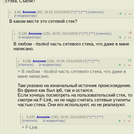
стэка. Съели?
2.42
,
Аноним
(
42
), 19:19, 22/12/2025 [
^
] [
^^
] [
^^^
] [
ответить
]
+
–
/
[
к модератору
]
В каком месте это сетевой стек?
–3
3.129
,
Аноним
(
125
), 16:55, 23/12/2025 [
^
] [
^^
] [
^^^
] [
ответить
]
+
–
[
к модератору
]
/
В любом - rtsolvd часть сетевого стека, что даже в мане
написано.
+2
4.136
,
Аноним
(
136
), 19:39, 23/12/2025 [
^
] [
^^
] [
^^^
]
+
–
[
ответить
]
[
к модератору
]
/
> В любом - rtsolvd часть сетевого стека, что даже в
мане написано.
Там указано на изначальный источник происхождение.
Во фряхе как был ip6, так и остался.
Если хочешь посмотреть на пользовательский стек, то
смотри на F-Link, но не надо считать сетевые утилиты
частью стека. Они его используют, но не реализуют.
+1
5.137
,
Аноним
(
136
), 19:40, 23/12/2025 [
^
] [
^^
] [
^^^
]
+
–
[
ответить
]
[
к модератору
]
/
> F-Link