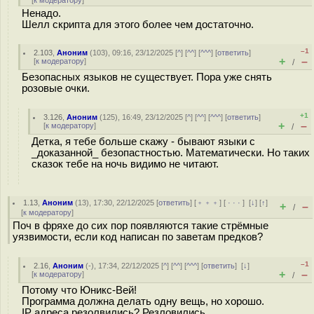
[
к модератору
]
Ненадо.
Шелл скрипта для этого более чем достаточно.
–1
2.103
,
Аноним
(
103
), 09:16, 23/12/2025 [
^
] [
^^
] [
^^^
] [
ответить
]
+
–
[
к модератору
]
/
Безопасных языков не существует. Пора уже снять
розовые очки.
+1
3.126
,
Аноним
(
125
), 16:49, 23/12/2025 [
^
] [
^^
] [
^^^
] [
ответить
]
+
–
[
к модератору
]
/
Детка, я тебе больше скажу - бывают языки с
_доказанной_ безопастностью. Математически. Но таких
сказок тебе на ночь видимо не читают.
1.13
,
Аноним
(
13
), 17:30, 22/12/2025 [
ответить
] [
﹢﹢﹢
] [
· · ·
]
[
↓
] [
↑
]
+
–
/
[
к модератору
]
Поч в фряхе до сих пор появляются такие стрёмные
уязвимости, если код написан по заветам предков?
–1
2.16
,
Аноним
(
-
), 17:34, 22/12/2025 [
^
] [
^^
] [
^^^
] [
ответить
]
[
↓
]
+
–
[
к модератору
]
/
Потому что Юникс-Вей!
Программа должна делать одну вещь, но хорошо.
IP адреса резолвились? Резловились.