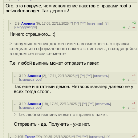
Ого, это покруче, чем исполнение пакетов с правами root в
networkmanager. Так держать!
+2
2.9
,
Аноним
(
9
), 17:08, 22/12/2025 [
^
] [
^^
] [
^^^
] [
ответить
]
[
↓
]
+
–
[
к модератору
]
/
Ничего страшного... :)
> злоумышленник должен иметь возможность отправки
специально оформленного пакета с системы, находящейся
в одном сетевом сегменте
Т.е. любой выпинь может отправить пакет.
–3
3.10
,
Аноним
(
2
), 17:11, 22/12/2025 [
^
] [
^^
] [
^^^
] [
ответить
]
+
–
[
к модератору
]
/
Так ещё и штатный демон. Нетворк манагер далеко не у
всех тогда стоял.
–1
3.19
,
Аноним
(
19
), 17:39, 22/12/2025 [
^
] [
^^
] [
^^^
] [
ответить
]
+
–
[
к модератору
]
/
> Т.е. любой выпинь может отправить пакет.
Отправить - да. Получить - уже нет.
–1
2.105
,
Tester
(
??
), 09:35, 23/12/2025 [
^
] [
^^
] [
^^^
] [
ответить
]
[
↑
]