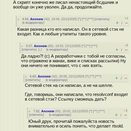
А скрипт конечно же писал ненастоящий бсдшник и
вообще он уже уволен. Да да, продолжайте.
+1
4.54
,
Аноним
(
42
), 19:44, 22/12/2025 [
^
] [
^^
] [
^^^
] [
ответить
]
+
–
[
к модератору
]
/
Какая разница кто его написал. Он в сетевой стэк не
входит. Как и любые утилиты такого уровня.
–1
5.57
,
Аноним
(
65
), 19:53, 22/12/2025 [
^
] [
^^
] [
^^^
]
+
–
[
ответить
]
[
↓
] [
к модератору
]
/
Да ладно?! (с) А разработчики с тобой не согласны,
что отражено в манах, вике и списках рассылки) Ну
они ничего не понимают, что с них взять.
6.60
,
Аноним
(
42
), 20:00, 22/12/2025 [
^
] [
^^
] [
^^^
]
+
–
/
[
ответить
]
[
к модератору
]
Сетевой стек на си написан, а не на шелле.
Где, говоришь, они написали, что resolvconf входит
в сетевой стэк? Ссылку сможешь дать?
–1
7.62
,
Аноним
(
65
), 20:02, 22/12/2025 [
^
] [
^^
] [
^^^
]
+
–
[
ответить
]
[
к модератору
]
/
Юный друк, прочитай пожалуйста новость
внимательно и осиль понять, что делает rtsold.