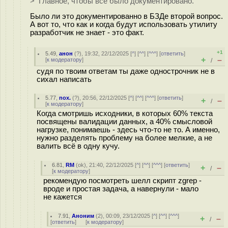
> Главное, чтобы всё было документировано.
Было ли это документированно в БЗДе второй вопрос.
А вот то, что как и когда будут использовать утилиту
разработчик не знает - это факт.
+1
5.49
,
анон
(
?
), 19:32, 22/12/2025 [
^
] [
^^
] [
^^^
] [
ответить
]
+
–
[
к модератору
]
/
судя по твоим ответам ты даже однострочник не в
сихал написать
5.77
,
nox.
(
?
), 20:56, 22/12/2025 [
^
] [
^^
] [
^^^
] [
ответить
]
+
–
/
[
к модератору
]
Когда смотришь исходники, в которых 60% текста
посвящены валидации данных, а 40% смысловой
нагрузке, понимаешь - здесь что-то не то. А именно,
нужно разделять проблему на более мелкие, а не
валить всё в одну кучу.
6.81
,
RM
(
ok
), 21:40, 22/12/2025 [
^
] [
^^
] [
^^^
] [
ответить
]
+
–
/
[
к модератору
]
рекомендую посмотреть шелл скрипт zgrep -
вроде и простая задача, а навернули - мало
не кажется
7.91
,
Аноним
(
2
), 00:09, 23/12/2025 [
^
] [
^^
] [
^^^
]
+
–
/
[
ответить
]
[
к модератору
]