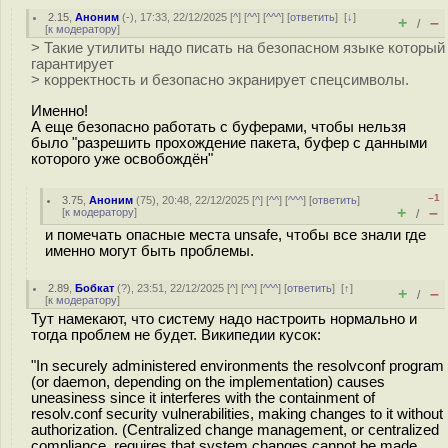
2.15
,
Аноним
(
-
), 17:33, 22/12/2025 [
^
] [
^^
] [
^^^
] [
ответить
]
[
↓
]
+
–
/
[
к модератору
]
> Такие утилиты надо писать на безопасном языке который
гарантирует
> корректность и безопасно экранирует спецсимволы.
Именно!
А еще безопасно работать с буферами, чтобы нельзя
было "разрешить прохождение пакета, буфер с данными
которого уже освобождён"
–1
3.75
,
Аноним
(
75
), 20:48, 22/12/2025 [
^
] [
^^
] [
^^^
] [
ответить
]
+
–
[
к модератору
]
/
и помечать опасные места unsafe, чтобы все знали где
именно могут быть проблемы.
2.89
,
Бобкат
(
?
), 23:51, 22/12/2025 [
^
] [
^^
] [
^^^
] [
ответить
]
[
↑
]
+
–
/
[
к модератору
]
Тут намекают, что систему надо настроить нормально и
тогда проблем не будет. Википедии кусок:
"In securely administered environments the resolvconf program
(or daemon, depending on the implementation) causes
uneasiness since it interferes with the containment of
resolv.conf security vulnerabilities, making changes to it without
authorization. (Centralized change management, or centralized
compliance, requires that system changes cannot be made