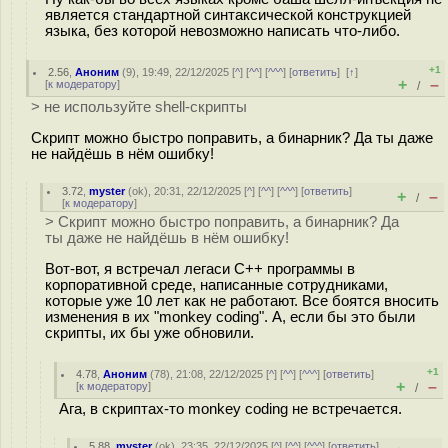
является стандартной синтаксической конструкцией
языка, без которой невозможно написать что-либо.
+1
2.56
,
Аноним
(
9
), 19:49, 22/12/2025 [
^
] [
^^
] [
^^^
] [
ответить
]
[
↑
]
+
–
[
к модератору
]
/
> не используйте shell-скрипты
Скрипт можно быстро поправить, а бинарник? Да ты даже
не найдёшь в нём ошибку!
3.72
,
myster
(
ok
), 20:31, 22/12/2025 [
^
] [
^^
] [
^^^
] [
ответить
]
+
–
/
[
к модератору
]
> Скрипт можно быстро поправить, а бинарник? Да
ты даже не найдёшь в нём ошибку!
Вот-вот, я встречал легаси C++ программы в
корпоративной среде, написанные сотрудниками,
которые уже 10 лет как не работают. Все боятся вносить
изменения в их "monkey coding". А, если бы это были
скрипты, их бы уже обновили.
+1
4.78
,
Аноним
(
78
), 21:08, 22/12/2025 [
^
] [
^^
] [
^^^
] [
ответить
]
+
–
[
к модератору
]
/
Ага, в скриптах-то monkey coding не встречается.
5.88
,
myster
(
ok
), 23:35, 22/12/2025 [
^
] [
^^
] [
^^^
] [
ответить
]