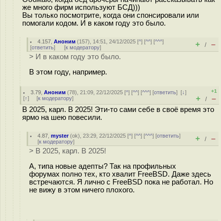
же много фирм используют БСД)))
Вы только посмотрите, когда они спонсировали или
помогали кодом. И в каком году это было.
4.157
,
Аноним
(
157
), 14:51, 24/12/2025 [
^
] [
^^
] [
^^^
]
+
–
/
[
ответить
]
[
к модератору
]
> И в каком году это было.
В этом году, например.
+1
3.79
,
Аноним
(
78
), 21:09, 22/12/2025 [
^
] [
^^
] [
^^^
] [
ответить
]
[
↓
]
+
–
[
↑
] [
к модератору
]
/
В 2025, карл. В 2025! Эти-то сами себе в своё время это
ярмо на шею повесили.
4.87
,
myster
(
ok
), 23:29, 22/12/2025 [
^
] [
^^
] [
^^^
] [
ответить
]
+
–
/
[
к модератору
]
> В 2025, карл. В 2025!
А, типа новые адепты? Так на профильных
форумах полно тех, кто хвалит FreeBSD. Даже здесь
встречаются. Я лично с FreeBSD пока не работал. Но
не вижу в этом ничего плохого.