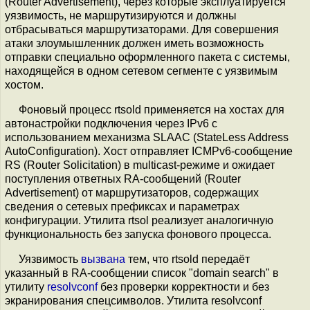
(Router Advertisement), через которые эксплуатируется
уязвимость, не маршрутизируются и должны
отбрасываться маршрутизаторами. Для совершения
атаки злоумышленник должен иметь возможность
отправки специально оформленного пакета с системы,
находящейся в одном сетевом сегменте с уязвимым
хостом.
Фоновый процесс rtsold применяется на хостах для
автонастройки подключения через IPv6 с
использованием механизма SLAAC (StateLess Address
AutoConfiguration). Хост отправляет ICMPv6-сообщение
RS (Router Solicitation) в multicast-режиме и ожидает
поступления ответных RA-сообщений (Router
Advertisement) от маршрутизаторов, содержащих
сведения о сетевых префиксах и параметрах
конфигурации. Утилита rtsol реализует аналогичную
функциональность без запуска фонового процесса.
Уязвимость
вызвана
тем, что rtsold передаёт
указанный в RA-сообщении список "domain search" в
утилиту
resolvconf
без проверки корректности и без
экранирования спецсимволов. Утилита resolvconf