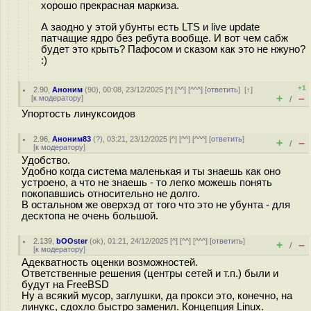
хорошо прекрасная маркиза.
А заодно у этой убунты есть LTS и live update
патчащие ядро без ребута вообще. И вот чем сабж
будет это крыть? Пафосом и сказом как это не нжуно?
:)
+1
2.90
,
Аноним
(
90
), 00:08, 23/12/2025 [
^
] [
^^
] [
^^^
] [
ответить
]
[
↑
]
+
–
[
к модератору
]
/
Упортость линуксоидов
2.96
,
Аноним83
(
?
), 03:21, 23/12/2025 [
^
] [
^^
] [
^^^
] [
ответить
]
+
–
/
[
к модератору
]
Удобство.
Удобно когда система маленькая и ты знаешь как оно
устроено, а что не знаешь - то легко можешь понять
покопавшись относительно не долго.
В остальном же оверхэд от того что это не убунта - для
десктопа не очень большой.
2.139
,
bOOster
(
ok
), 01:21, 24/12/2025 [
^
] [
^^
] [
^^^
] [
ответить
]
+
–
/
[
к модератору
]
Адекватность оценки возможностей.
Ответственные решения (центры сетей и т.п.) были и
будут на FreeBSD
Ну а всякий мусор, заглушки, да прокси это, конечно, на
линукс, сдохло быстро заменил. Концепция Linux.