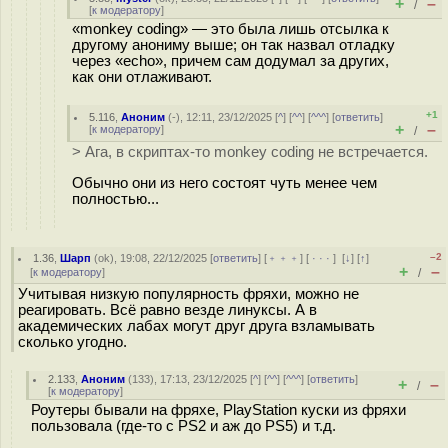
+
–
/
[
к модератору
]
«monkey coding» — это была лишь отсылка к
другому анониму выше; он так назвал отладку
через «echo», причем сам додумал за других,
как они отлаживают.
+1
5.116
,
Аноним
(
-
), 12:11, 23/12/2025 [
^
] [
^^
] [
^^^
] [
ответить
]
+
–
[
к модератору
]
/
> Ага, в скриптах-то monkey coding не встречается.
Обычно они из него состоят чуть менее чем
полностью...
–2
1.36
,
Шарп
(
ok
), 19:08, 22/12/2025 [
ответить
] [
﹢﹢﹢
] [
· · ·
]
[
↓
] [
↑
]
+
–
[
к модератору
]
/
Учитывая низкую популярность фряхи, можно не
реагировать. Всё равно везде линуксы. А в
академических лабах могут друг друга взламывать
сколько угодно.
2.133
,
Аноним
(
133
), 17:13, 23/12/2025 [
^
] [
^^
] [
^^^
] [
ответить
]
+
–
/
[
к модератору
]
Роутеры бывали на фряхе, PlayStation куски из фряхи
пользовала (где-то с PS2 и аж до PS5) и т.д.