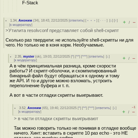
F-Stack
1.34
,
Аноним
(
34
), 18:43, 22/12/2025 [
ответить
] [
﹢﹢﹢
] [
· · ·
]
[
↓
] [
↑
]
+
–
/
[
к модератору
]
>Утилита resolvconf представляет собой shell-скрипт
Сколько раз твердили: не используйте shell-скрипты ни для
чего. Но только не в коня корм. Необучаемые.
2.35
,
myster
(
ok
), 19:03, 22/12/2025 [
^
] [
^^
] [
^^^
] [
ответить
]
[
↓
]
+
–
/
[
к модератору
]
А в чём принципиальная разница, кроме скорости
работы? И скрипт-оболочки, и скомпилированный
бинарный файл будут обращаться к одному и тому
же API. И то и другое можно взломать, устроить
переполнение буфера и т. п.
А вот в части отладки скрипты выигрывают.
–1
3.52
,
Аноним
(
65
), 19:40, 22/12/2025 [
^
] [
^^
] [
^^^
] [
ответить
]
[
↓
]
+
–
[
к модератору
]
/
> в части отладки скрипты выигрывают
Так можно говорить только не понимая в отладке вообще
ничего. Хинт: вставить в скрипте 10 раз echo - это НЕ
отладка, это monkey coding.