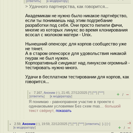
[
ответить
]
[
к модератору
]
> Удачного партнерства, как говорится...
Академикам не нужно было никакое партнёрство,
если ты понимаешь над этим подгребание
разработки под себя. Они просто пилили фичи,
многие из которых линукс во время клонирования
всосал с молоком матери - Unix.
Нынешний опенсорс для корпов сообщество уже
не тянет.
А в старом опенсорсе для удовольствия никакой
гнурак не был нужен.
Корпоративный синдикат над линуксом огромный -
тестировать нужно много.
Удачи в бесплатном тестировании для корпов, как
говорится...
7.167
,
Аноним
(
-
), 21:45, 27/12/2025 [
^
] [
^^
] [
^^^
]
+
–
/
[
ответить
]
[
к модератору
]
Я понимаю - равноправное участие в проекте с
одинаковыми условиями Без схем mas...
большой
текст свёрнут,
показать
–3
2.59
,
Аноним
(
-
), 19:59, 22/12/2025 [
^
] [
^^
] [
^^^
] [
ответить
]
[
↓
] [
↑
]
+
–
[
к модератору
]
/