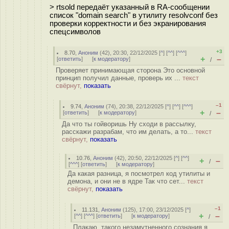
> rtsold передаёт указанный в RA-сообщении
список "domain search" в утилиту resolvconf без
проверки корректности и без экранирования
спецсимволов
+3
8.70
,
Аноним
(
42
), 20:30, 22/12/2025 [
^
] [
^^
] [
^^^
]
+
–
[
ответить
]
[
к модератору
]
/
Проверяет принимающая сторона Это основной
принцип получил данные, проверь их ...
текст
свёрнут,
показать
–1
9.74
,
Аноним
(
74
), 20:38, 22/12/2025 [
^
] [
^^
] [
^^^
]
+
–
[
ответить
]
[
к модератору
]
/
Да что ты гойворишь Ну сходи в рассылку,
расскажи разрабам, что им делать, а то...
текст
свёрнут,
показать
10.76
,
Аноним
(
42
), 20:50, 22/12/2025 [
^
] [
^^
]
+
–
/
[
^^^
] [
ответить
]
[
к модератору
]
Да какая разница, я посмотрел код утилиты и
демона, и они не в ядре Так что сет...
текст
свёрнут,
показать
–1
11.131
,
Аноним
(
125
), 17:00, 23/12/2025 [
^
]
+
–
[
^^
] [
^^^
] [
ответить
]
[
к модератору
]
/
Плакаю, такого незамутненного сознания я