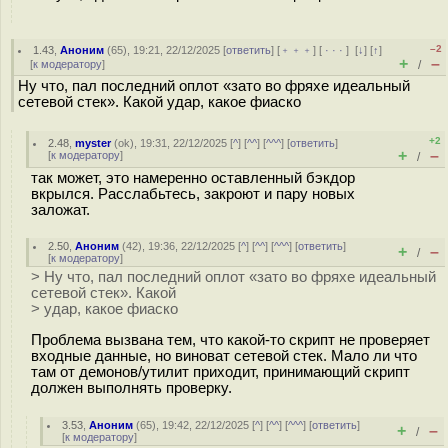
–2
1.43
,
Аноним
(
65
), 19:21, 22/12/2025 [
ответить
] [
﹢﹢﹢
] [
· · ·
]
[
↓
] [
↑
]
+
–
[
к модератору
]
/
Ну что, пал последний оплот «зато во фряхе идеальный
сетевой стек». Какой удар, какое фиаско
+2
2.48
,
myster
(
ok
), 19:31, 22/12/2025 [
^
] [
^^
] [
^^^
] [
ответить
]
+
–
[
к модератору
]
/
так может, это намеренно оставленный бэкдор
вкрылся. Расслабьтесь, закроют и пару новых
заложат.
2.50
,
Аноним
(
42
), 19:36, 22/12/2025 [
^
] [
^^
] [
^^^
] [
ответить
]
+
–
/
[
к модератору
]
> Ну что, пал последний оплот «зато во фряхе идеальный
сетевой стек». Какой
> удар, какое фиаско
Проблема вызвана тем, что какой-то скрипт не проверяет
входные данные, но виноват сетевой стек. Мало ли что
там от демонов/утилит приходит, принимающий скрипт
должен выполнять проверку.
3.53
,
Аноним
(
65
), 19:42, 22/12/2025 [
^
] [
^^
] [
^^^
] [
ответить
]
+
–
/
[
к модератору
]