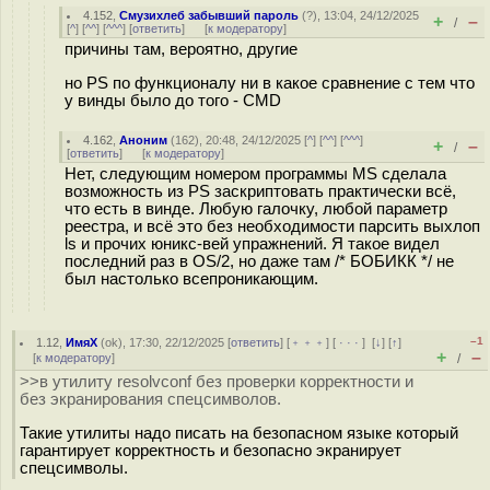
4.152
,
Смузихлеб забывший пароль
(
?
), 13:04, 24/12/2025
+
–
/
[
^
] [
^^
] [
^^^
] [
ответить
]
[
к модератору
]
причины там, вероятно, другие
но PS по функционалу ни в какое сравнение с тем что
у винды было до того - CMD
4.162
,
Аноним
(
162
), 20:48, 24/12/2025 [
^
] [
^^
] [
^^^
]
+
–
/
[
ответить
]
[
к модератору
]
Нет, следующим номером программы MS сделала
возможность из PS заскриптовать практически всё,
что есть в винде. Любую галочку, любой параметр
реестра, и всё это без необходимости парсить выхлоп
ls и прочих юникс-вей упражнений. Я такое видел
последний раз в OS/2, но даже там /* БОБИКК */ не
был настолько всепроникающим.
–1
1.12
,
ИмяХ
(
ok
), 17:30, 22/12/2025 [
ответить
] [
﹢﹢﹢
] [
· · ·
]
[
↓
] [
↑
]
+
–
[
к модератору
]
/
>>в утилиту resolvconf без проверки корректности и
без экранирования спецсимволов.
Такие утилиты надо писать на безопасном языке который
гарантирует корректность и безопасно экранирует
спецсимволы.