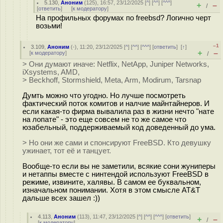
5.130
,
Аноним
(
125
), 16:57, 23/12/2025 [
^
] [
^^
] [
^^^
]
+
–
/
[
ответить
]
[
к модератору
]
На профильных форумах по freebsd? Логично черт
возьми!
–1
3.109
,
Аноним
(
-
), 11:20, 23/12/2025 [
^
] [
^^
] [
^^^
] [
ответить
]
[
↑
]
+
–
[
к модератору
]
/
> Они думают иначе: Netflix, NetApp, Juniper Networks,
iXsystems, AMD,
> Beckhoff, Stormshield, Meta, Arm, Modirum, Tarsnap
Думть можно что угодно. Но лучше посмотреть
фактический поток комитов и налчие майнтайнеров. И
если какая-то фирма вывалила раз в жизни нечто "нате
на лопате" - это еще совсем не то же самое что
юзабельный, поддерживаемый код доведенный до ума.
> Но они же сами и спонсируют FreeBSD. Кто девушку
ужинает, тот её и танцует.
Вообще-то если вы не заметили, всякие сони жуниперы
и нетаппы вместе с нинтендой используют FreeBSD в
режиме, извините, халявы. В самом ее буквальном,
изначальном понимании. Хотя в этом смысле AT&T
дальше всех зашел :))
4.113
,
Аноним
(
113
), 11:47, 23/12/2025 [
^
] [
^^
] [
^^^
] [
ответить
]
+
–
/
[
к модератору
]