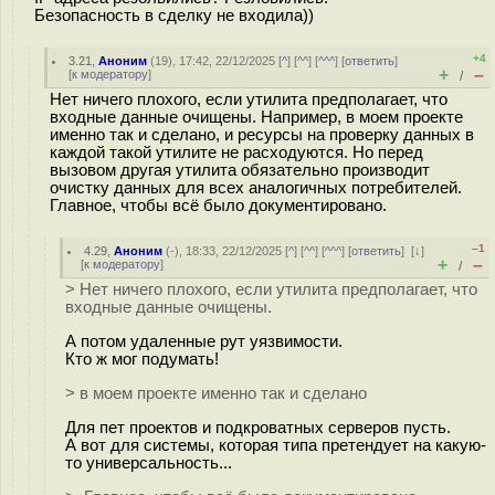
Безопасность в сделку не входила))
+4
3.21
,
Аноним
(
19
), 17:42, 22/12/2025 [
^
] [
^^
] [
^^^
] [
ответить
]
+
–
[
к модератору
]
/
Нет ничего плохого, если утилита предполагает, что
входные данные очищены. Например, в моем проекте
именно так и сделано, и ресурсы на проверку данных в
каждой такой утилите не расходуются. Но перед
вызовом другая утилита обязательно производит
очистку данных для всех аналогичных потребителей.
Главное, чтобы всё было документировано.
–1
4.29
,
Аноним
(
-
), 18:33, 22/12/2025 [
^
] [
^^
] [
^^^
] [
ответить
]
[
↓
]
+
–
[
к модератору
]
/
> Нет ничего плохого, если утилита предполагает, что
входные данные очищены.
А потом удаленные рут уязвимости.
Кто ж мог подумать!
> в моем проекте именно так и сделано
Для пет проектов и подкроватных серверов пусть.
А вот для системы, которая типа претендует на какую-
то универсальность...