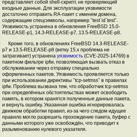
представляет собой shell-скрипт, не проверяющий
входные данные. Для эксплуатации уязвимости
достаточно отправить RA-пакет с именем домена,
содержащим спецсимволы, например "test`id`test".
Уязвимость устранена в обновления FreeBSD 15.0-
RELEASE-p1, 14.3-RELEASE-p7, 13.5-RELEASE-p8.
Кроме того, в обновлениях FreeBSD 14.3-RELEASE-
p7 и 13.5-RELEASE-p8 (ветку 15.x проблема не
затрагивает) устранена
уязвимость
(CVE-2025-14769) в
пакетном фильтре ipfw, позволяющая вызвать отказ в
обслуживании через отправку специально
оформленных пакетов. Уязвимость проявляется только
при использовании директивы "tcp-setmss" в правилах
ipfw. Проблема вызвана тем, что обработчик tcp-setmss
при определённых обстоятельствах может освободить
память, в котором хранятся полученные данные пакета,
и вернуть ошибку. Указанная ошибка игнорировалась
движком обработки правил, из-за чего следом идущее
правило могло разрешить прохождение пакета, буфер с
данными которого уже освобождён, что приводит к
разыменованию нулевого указателя.