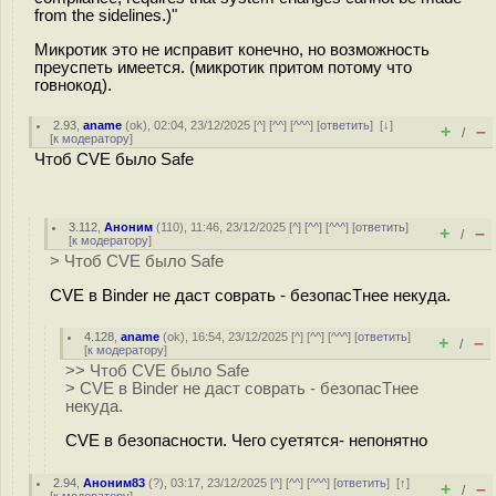
from the sidelines.)"
Микротик это не исправит конечно, но возможность
преуспеть имеется. (микротик притом потому что
говнокод).
2.93
,
aname
(
ok
), 02:04, 23/12/2025 [
^
] [
^^
] [
^^^
] [
ответить
]
[
↓
]
+
–
/
[
к модератору
]
Чтоб CVE было Safe
3.112
,
Аноним
(
110
), 11:46, 23/12/2025 [
^
] [
^^
] [
^^^
] [
ответить
]
+
–
/
[
к модератору
]
> Чтоб CVE было Safe
CVE в Binder не даст соврать - безопасТнее некуда.
4.128
,
aname
(
ok
), 16:54, 23/12/2025 [
^
] [
^^
] [
^^^
] [
ответить
]
+
–
/
[
к модератору
]
>> Чтоб CVE было Safe
> CVE в Binder не даст соврать - безопасТнее
некуда.
CVE в безопасности. Чего суетятся- непонятно
2.94
,
Аноним83
(
?
), 03:17, 23/12/2025 [
^
] [
^^
] [
^^^
] [
ответить
]
[
↑
]
+
–
/