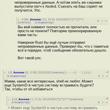
непроверенные данные. А потом опять же сишники
выпустили патч к rtsolvd. Съехать на баш скрипт не
получится. Упс.
5.161
,
Аноним
(
71
), 19:19, 24/12/2025 [
^
] [
^^
] [
^^^
]
+
–
/
[
ответить
]
[
к модератору
]
Вы мой коммент полностью не прочитали, или
просто не поняли? Повторяю проигнорированную
вами часть:
Наверное Rust бы ещё лучше отправил
непроверенные данные. Проверил бы, что с памятью
всё в порядке, чтоб сообщение обязательно дошло.
Вот такой упс.
–3
1.8
,
Аноним
(
8
), 17:08, 22/12/2025 [
ответить
] [
﹢﹢﹢
] [
· · ·
]
[
↓
] [
↑
]
+
–
[
к модератору
]
/
Мммм, какие все интересные, shell не любят. Может
еще SystemD в чистую систему встраивать будете?
Так, чтобы от sh избавиться
–3
2.14
,
Аноним
(
-
), 17:31, 22/12/2025 [
^
] [
^^
] [
^^^
] [
ответить
]
+
–
[
к модератору
]
/
> Может еще SystemD в чистую систему встраивать