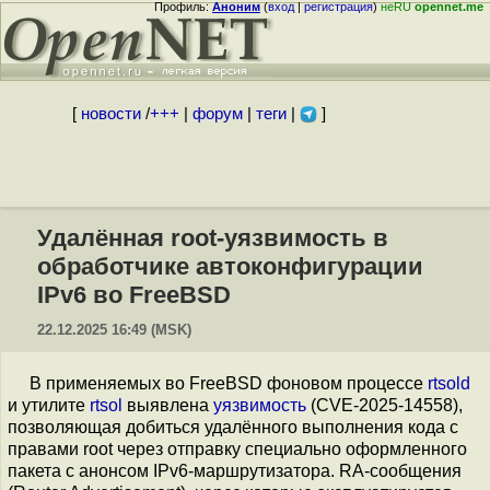
Профиль:
Аноним
(
вход
|
регистрация
)
неRU
opennet.me
[
новости
/
+++
|
форум
|
теги
|
]
Удалённая root-уязвимость в
обработчике автоконфигурации
IPv6 во FreeBSD
22.12.2025 16:49 (MSK)
В применяемых во FreeBSD фоновом процессе
rtsold
и утилите
rtsol
выявлена
уязвимость
(CVE-2025-14558),
позволяющая добиться удалённого выполнения кода с
правами root через отправку специально оформленного
пакета c анонсом IPv6-маршрутизатора. RA-сообщения