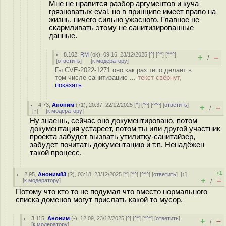
Мне не нравится разбор аргументов и куча
грязноватых eval, но в принципе имеет право на
жизнь, ничего сильно ужасного. Главное не
скармливать этому не санитизированные
данные.
8.102
,
RM
(
ok
), 09:16, 23/12/2025 [
^
] [
^^
] [
^^^
]
+
–
/
[
ответить
]
[
к модератору
]
Гы CVE-2022-1271 оно как раз типо делает в
том числе санитизацию ...
текст свёрнут,
показать
4.73
,
Аноним
(
71
), 20:37, 22/12/2025 [
^
] [
^^
] [
^^^
] [
ответить
]
+
–
/
[
↑
] [
к модератору
]
Ну знаешь, сейчас оно документировано, потом
документация устареет, потом ты или другой участник
проекта забудет вызвать утилитку-санитайзер,
забудет почитать документацию и т.п. Ненадёжен
такой процесс.
+1
2.95
,
Аноним83
(
?
), 03:18, 23/12/2025 [
^
] [
^^
] [
^^^
] [
ответить
]
[
↑
]
+
–
[
к модератору
]
/
Потому что кто то не подумал что вместо нормального
списка доменов могут прислать какой то мусор.
3.115
,
Аноним
(
-
), 12:09, 23/12/2025 [
^
] [
^^
] [
^^^
] [
ответить
]
+
–
/
[
к модератору
]