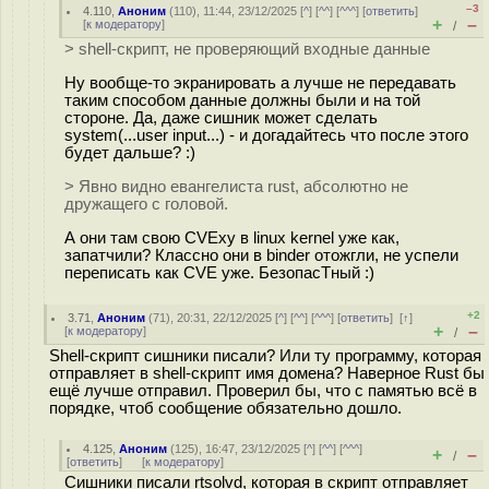
–3
4.110
,
Аноним
(
110
), 11:44, 23/12/2025 [
^
] [
^^
] [
^^^
] [
ответить
]
+
–
[
к модератору
]
/
> shell-скрипт, не проверяющий входные данные
Ну вообще-то экранировать а лучше не передавать
таким способом данные должны были и на той
стороне. Да, даже сишник может сделать
system(...user input...) - и догадайтесь что после этого
будет дальше? :)
> Явно видно евангелиста rust, абсолютно не
дружащего с головой.
А они там свою CVEху в linux kernel уже как,
запатчили? Классно они в binder отожгли, не успели
переписать как CVE уже. БезопасТный :)
+2
3.71
,
Аноним
(
71
), 20:31, 22/12/2025 [
^
] [
^^
] [
^^^
] [
ответить
]
[
↑
]
+
–
[
к модератору
]
/
Shell-скрипт сишники писали? Или ту программу, которая
отправляет в shell-скрипт имя домена? Наверное Rust бы
ещё лучше отправил. Проверил бы, что с памятью всё в
порядке, чтоб сообщение обязательно дошло.
4.125
,
Аноним
(
125
), 16:47, 23/12/2025 [
^
] [
^^
] [
^^^
]
+
–
/
[
ответить
]
[
к модератору
]
Сишники писали rtsolvd, которая в скрипт отправляет