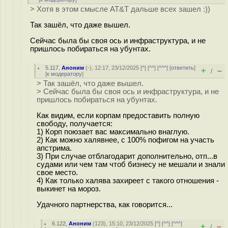
> Хотя в этом смысле AT&T дальше всех зашел :))
Так зашёл, что даже вышел.
Сейчас была бы своя ось и инфраструктура, и не
пришлось побираться на убунтах.
5.117
,
Аноним
(
-
), 12:17, 23/12/2025 [
^
] [
^^
] [
^^^
] [
ответить
]
+
–
/
[
к модератору
]
> Так зашёл, что даже вышел.
> Сейчас была бы своя ось и инфраструктура, и не
пришлось побираться на убунтах.
Как видим, если корпам предоставить полную
свободу, получается:
1) Корп поюзает вас максимально внаглую.
2) Как можно халявнее, с 100% пофигом на участь
апстрима.
3) При случае отблагодарит дополнительно, отп...в
судами или чем там чтоб бизнесу не мешали и знали
свое место.
4) Как только халява захиреет с такого отношения -
выкинет на мороз.
Удачного партнерства, как говорится...
6.122
,
Аноним
(
123
), 15:10, 23/12/2025 [
^
] [
^^
] [
^^^
]
+
–
/