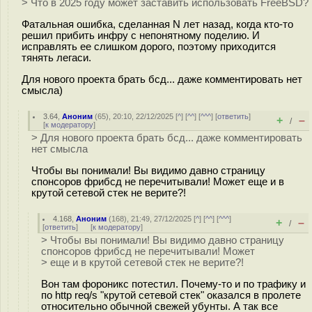
> Что в 2025 году может заставить использовать FreeBSD?
Фатальная ошибка, сделанная N лет назад, когда кто-то
решил прибить инфру с непонятному поделию. И
исправлять ее слишком дорого, поэтому приходится
тянять легаси.
Для нового проекта брать бсд... даже комментировать нет
смысла)
3.64
,
Аноним
(
65
), 20:10, 22/12/2025 [
^
] [
^^
] [
^^^
] [
ответить
]
+
–
/
[
к модератору
]
> Для нового проекта брать бсд... даже комментировать
нет смысла
Чтобы вы понимали! Вы видимо давно страницу
спонсоров фрибсд не перечитывали! Может еще и в
крутой сетевой стек не верите?!
4.168
,
Аноним
(
168
), 21:49, 27/12/2025 [
^
] [
^^
] [
^^^
]
+
–
/
[
ответить
]
[
к модератору
]
> Чтобы вы понимали! Вы видимо давно страницу
спонсоров фрибсд не перечитывали! Может
> еще и в крутой сетевой стек не верите?!
Вон там фороникс потестил. Почему-то и по трафику и
по http req/s "крутой сетевой стек" оказался в пролете
относительно обычной свежей убунты. А так все