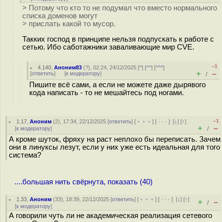
> Потому что кто то не подумал что вместо нормального
списка доменов могут
> прислать какой то мусор.
Такких господ в принципе нельзя подпускать к работе с
сетью. Ибо саботажники заваливающие мир CVE.
–1
4.140
,
Аноним83
(
?
), 02:24, 24/12/2025 [
^
] [
^^
] [
^^^
]
+
–
[
ответить
]
[
к модератору
]
/
Пишите всё сами, а если не можете даже дырявого
кода написать - то не мешайтесь под ногами.
–1
1.17
,
Аноним
(
2
), 17:34, 22/12/2025 [
ответить
] [
﹢﹢﹢
] [
· · ·
]
[
↓
] [
↑
]
+
–
[
к модератору
]
/
А кроме шуток, фряху на раст неплохо бы переписать. Зачем
они в линуксы лезут, если у них уже есть идеальная для того
система?
....большая нить свёрнута, показать (40)
1.33
,
Аноним
(
33
), 18:39, 22/12/2025 [
ответить
] [
﹢﹢﹢
] [
· · ·
]
[
↓
] [
↑
]
+
–
/
[
к модератору
]
А говорили чуть ли не академическая реализация сетевого