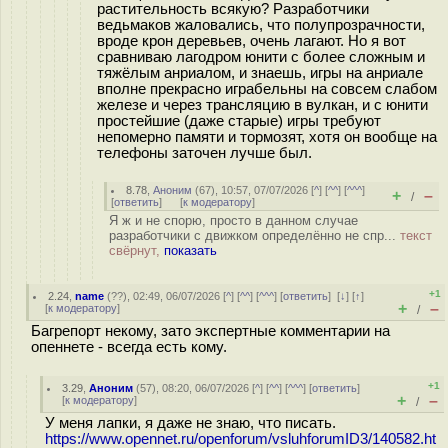
растительность всякую? Разработчики
ведьмаков жаловались, что полупрозрачности,
вроде крон деревьев, очень лагают. Но я вот
сравниваю лагодром юнити с более сложным и
тяжёлым анриалом, и знаешь, игры на анриале
вполне прекрасно играбельны на совсем слабом
железе и через трансляцию в вулкан, и с юнити
простейшие (даже старые) игры требуют
непомерно памяти и тормозят, хотя он вообще на
телефоны заточен лучше был.
8.78
,
Аноним
(
67
), 10:57, 07/07/2026 [
^
] [
^^
] [
^^^
]
+
–
/
[
ответить
]
[
к модератору
]
Я ж и не спорю, просто в данном случае
разработчики с движком определённо не спр...
текст
свёрнут,
показать
+1
2.24
,
name
(
??
), 02:49, 06/07/2026 [
^
] [
^^
] [
^^^
] [
ответить
]
[
↓
] [
↑
]
+
–
[
к модератору
]
/
Багрепорт некому, зато экспертные комментарии на
опеннете - всегда есть кому.
+1
3.29
,
Аноним
(
57
), 08:20, 06/07/2026 [
^
] [
^^
] [
^^^
] [
ответить
]
+
–
[
к модератору
]
/
У меня лапки, я даже не знаю, что писать.
https://www.opennet.ru/openforum/vsluhforumID3/140582.ht