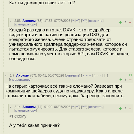
Как ты дожил до своих лет- то?
2.83
,
Аноним
(
83
), 17:57, 07/07/2026 [
^
] [
^^
] [
^^^
] [
ответить
]
+
–
/
[
к модератору
]
Каждый раз одно и то же. DXVK - это не драйвер
видеокарты и не нативная реализация D3D для
конкретного железа. Очень странно требовать от
универсального враппера поддержки железа, которое он
пытается эмулировать. Для старого железа, которое и
само нормально умеет в старые API, вам DXVK не нужен,
очевидно же.
+1
1.7
,
Аноним
(
57
), 00:41, 06/07/2026 [
ответить
] [
﹢﹢﹢
] [
· · ·
]
[
↑
]
+
–
[
к модератору
]
/
На старых карточках всё так же сломано? Зависает при
компиляции шейдеров судя по индикатору. Как в апреле
сломали так и забили, некому даже багрепорт заполнить.
2.14
,
Аноним
(
14
), 01:29, 06/07/2026 [
^
] [
^^
] [
^^^
] [
ответить
]
+
–
/
[
к модератору
]
>некому
А у тебя какая причина?