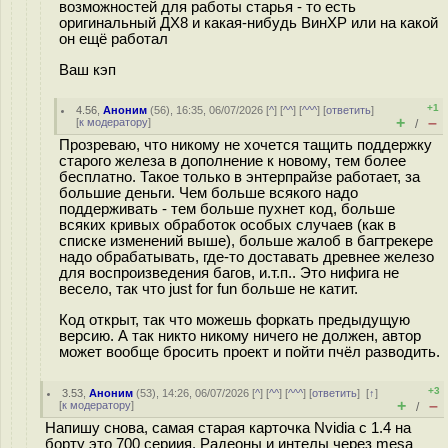
возможностей для работы старья - то есть
оригинальный ДХ8 и какая-нибудь ВинХР или на какой
он ещё работал
Ваш кэп
+1
4.56
,
Аноним
(
56
), 16:35, 06/07/2026 [
^
] [
^^
] [
^^^
] [
ответить
]
+
–
[
к модератору
]
/
Прозреваю, что никому не хочется тащить поддержку
старого железа в дополнение к новому, тем более
бесплатно. Такое только в энтерпрайзе работает, за
большие деньги. Чем больше всякого надо
поддерживать - тем больше пухнет код, больше
всяких кривых обработок особых случаев (как в
списке изменений выше), больше жалоб в багтрекере
надо обрабатывать, где-то доставать древнее железо
для воспроизведения багов, и.т.п.. Это нифига не
весело, так что just for fun больше не катит.
Код открыт, так что можешь форкать предыдущую
версию. А так никто никому ничего не должен, автор
может вообще бросить проект и пойти пчёл разводить.
+3
3.53
,
Аноним
(
53
), 14:26, 06/07/2026 [
^
] [
^^
] [
^^^
] [
ответить
]
[
↑
]
+
–
[
к модератору
]
/
Напишу снова, самая старая карточка Nvidia с 1.4 на
борту это 700 сериия. Радеоны и интелы через mesa