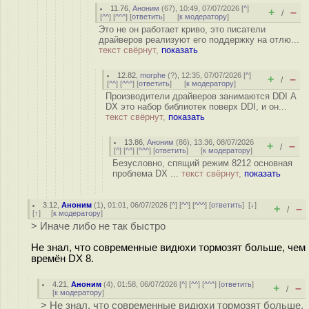
11.76
,
Аноним
(
67
), 10:49, 07/07/2026 [
^
]
+
–
/
[
^^
] [
^^^
] [
ответить
]
[
к модератору
]
Это не он работает криво, это писатели
драйверов реализуют его поддержку на отлю...
текст свёрнут,
показать
12.82
,
morphe
(
?
), 12:35, 07/07/2026 [
^
]
+
–
/
[
^^
] [
^^^
] [
ответить
]
[
к модератору
]
Производители драйверов занимаются DDI А
DX это набор библиотек поверх DDI, и он...
текст свёрнут,
показать
13.86
,
Аноним
(
86
), 13:36, 08/07/2026
+
–
/
[
^
] [
^^
] [
^^^
] [
ответить
]
[
к модератору
]
Безусловно, спящий режим 8212 основная
проблема DX ...
текст свёрнут,
показать
3.12
,
Аноним
(
1
), 01:01, 06/07/2026 [
^
] [
^^
] [
^^^
] [
ответить
]
[
↓
]
+
–
/
[
↑
] [
к модератору
]
> Иначе либо не так быстро
Не знал, что современные видюхи тормозят больше, чем
времён DX 8.
4.21
,
Аноним
(
4
), 01:58, 06/07/2026 [
^
] [
^^
] [
^^^
] [
ответить
]
+
–
/
[
к модератору
]
> Не знал, что современные видюхи тормозят больше,