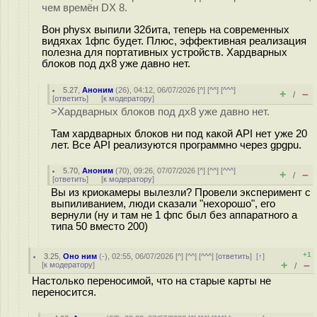
чем времён DX 8.
Вон physx выпили 32бита, теперь на современных
видяхах 1фпс будет. Плюс, эффективная реализация
полезна для портативных устройств. Хардварных
блоков под дх8 уже давно нет.
5.27
,
Аноним
(
26
), 04:12, 06/07/2026 [
^
] [
^^
] [
^^^
]
+
–
/
[
ответить
]
[
к модератору
]
>Хардварных блоков под дх8 уже давно нет.
Там хардварных блоков ни под какой API нет уже 20
лет. Все API реализуются программно через gpgpu.
5.70
,
Аноним
(
70
), 09:26, 07/07/2026 [
^
] [
^^
] [
^^^
]
+
–
/
[
ответить
]
[
к модератору
]
Вы из криокамеры вылезли? Провели эксперимент с
выпиливанием, люди сказали "нехорошо", его
вернули (ну и там не 1 фпс был без аппаратного а
типа 50 вместо 200)
+1
3.25
,
Оно ним
(-), 02:55, 06/07/2026 [
^
] [
^^
] [
^^^
] [
ответить
]
[
↑
]
+
–
[
к модератору
]
/
Настолько переносимой, что на старые карты не
переносится.