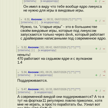
+
–
[
ответить
]
[
к модератору
]
/
Он имел в виду что тебе вообще ядро линукса
не нужно для игры в виндовые игры.
6.31
,
Аноним
(
-
), 08:31, 06/07/2026 [
^
] [
^^
] [
^^^
]
+
–
/
[
ответить
]
[
↑
] [
к модератору
]
Нужно, т.к. "старые игры" - это в большинстве
своём виндовые игры, которые под линуксом
запускаются только через dxvk, который работает
с драйверами написанными под современное ядро.
5.32
,
Аноним
(
32
), 08:42, 06/07/2026 [
^
] [
^^
] [
^^^
]
+
–
/
[
ответить
]
[
↑
] [
к модератору
]
неныть!
470 работают на седьмом ядре и с вулканом
1.4
–1
5.34
,
Аноним
(
45
), 09:25, 06/07/2026 [
^
] [
^^
] [
^^^
]
+
–
[
ответить
]
[
к модератору
]
/
Поддерживаются.
5.47
,
Аноним
(
46
), 10:33, 06/07/2026 [
^
] [
^^
] [
^^^
]
+
–
/
[
ответить
]
[
к модератору
]
А современной виндой они поддерживаются? А то я
тут на фортках11 регулярно ловлю приколюх, хотя
мне не играть, а просто поработать бы. Узнал вот