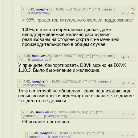
+1
5.43
,
morphe
(
?
), 10:05, 06/07/2026 [
^
] [
^^
] [
^^^
] [
ответить
]
+
–
[
к модератору
]
/
> 95% процентов актуального железа поддерживает
100%, в mesa и нормальных дровах даже
неподдерживаемые железно расширения
реализованы на стороне софта с не меньшей
производительностью в общем случае
4.39
,
Аноним
(
39
), 09:46, 06/07/2026 [
^
] [
^^
] [
^^^
] [
ответить
]
+
–
/
[
↑
] [
к модератору
]
У принципе, бэкпортировать D8Vk можно на DXVK
1.10.3. Было бы желание и желающие.
4.42
,
morphe
(
?
), 10:03, 06/07/2026 [
^
] [
^^
] [
^^^
] [
ответить
]
+
–
/
[
к модератору
]
То что microsoft не обновляют свою реализацию под
новые возможности видеокарт не означает что другие
это делать не должны
5.45
,
Аноним
(
45
), 10:14, 06/07/2026 [
^
] [
^^
] [
^^^
]
+
–
/
[
ответить
]
[
к модератору
]
Обновляет постоянно.
6.48
,
morphe
(
?
), 10:48, 06/07/2026 [
^
] [
^^
] [
^^^
]
+
–
/
[
ответить
]
[
к модератору
]