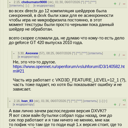
2.15
,
cheburnator9000
(
ok
), 01:30, 06/07/2026 [
^
] [
^^
] [
^^^
]
+
–
/
[
ответить
]
[
↓
] [
к модератору
]
во всех directx до 12 компиляция шейдеров была
синхронной, в dxvk были хаки для ее асинхронности
чтобы игра не микрофризила постоянно, в этот
момент текстуры были просто черными пока данный
шейдер не обработан.
всего скорее сломали да, не думаю что кому-то есть дело
до geforce GT 420 выпуска 2010 года.
3.30
,
Аноним
(
57
), 08:25, 06/07/2026 [
^
] [
^^
] [
^^^
] [
ответить
]
+
–
/
[
к модератору
]
Не, это что-то другое.
https://www.opennet.ru/openforum/vsluhforumID3/140582.ht
ml#21
Часть игр работает с VKD3D_FEATURE_LEVEL=12_1 (?),
часть тоже падает, но хотя бы показывает ошибку и не
зависает.
+1
2.16
,
Ivan_83
(
ok
), 01:36, 06/07/2026 [
^
] [
^^
] [
^^^
] [
ответить
]
[
↓
] [
↑
]
+
–
[
к модератору
]
/
А вам лично зачем распоследняя версия DXVK!?
Я вот свои вайн бутылки собрал годы назад, они до
сих пор работают и я там ничего не меняю, мне как
то пофик что там где то поди ещё 1.х версия стоит, где то