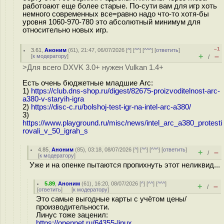
работоают еще более старые. По-сути вам для игр хоть
немного современных все=равно надо что-то хотя-бы
уровня 1060-970-780 это абсолютный минимум для
относительно новых игр.
–1
3.61
,
Аноним
(
61
), 21:47, 06/07/2026 [
^
] [
^^
] [
^^^
] [
ответить
]
+
–
[
к модератору
]
/
>Для всего DXVK 3.0+ нужен Vulkan 1.4+
Есть очень бюджетные младшие Arc:
1)
https://club.dns-shop.ru/digest/82675-proizvoditelnost-arc-
a380-v-staryih-igra
2)
https://disc-c.ru/bolshoj-test-igr-na-intel-arc-a380/
3)
https://www.playground.ru/misc/news/intel_arc_a380_protesti
rovali_v_50_igrah_s
4.85
,
Аноним
(
85
), 03:18, 08/07/2026 [
^
] [
^^
] [
^^^
] [
ответить
]
+
–
/
[
к модератору
]
Уже и на опенке пытаются пропихнуть этот неликвид...
5.89
,
Аноним
(
61
), 16:20, 08/07/2026 [
^
] [
^^
] [
^^^
]
+
–
/
[
ответить
]
[
к модератору
]
Это самые выгодные карты с учётом цены/
производительности.
Линус тоже заценил:
https://opennet.ru/64355-linux