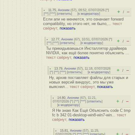
11.75
,
Аноним
(
57
), 09:52, 07/07/2026 [
^
]
+
–
/
[
^^
] [
^^^
] [
ответить
]
[
к модератору
]
Если апи не меняется, это означает forward
compatibility, но этого нет, не было,...
текст
свёрнут,
показать
12.77
,
Аноним
(
67
), 10:51, 07/07/2026 [
^
]
+
–
/
[
^^
] [
^^^
] [
ответить
]
[
к модератору
]
Ты прикидываешься Инсталлятор драйвера
NVIDIA, как ещё более понятно объяснить ...
текст свёрнут,
показать
13.79
,
Аноним
(
57
), 11:18, 07/07/2026
+
–
/
[
^
] [
^^
] [
^^^
] [
ответить
]
[
к модератору
]
Ну, архив поставляет файлы для старых и
новых версий виндоус, это мы уже
выяснил...
текст свёрнут,
показать
14.80
,
Аноним
(
67
), 11:21,
+
–
07/07/2026 [
^
] [
^^
] [
^^^
] [
ответить
]
/
[
к модератору
]
Я Не знаю Как Ещё Объяснить code C tmp
fc b 342 01-desktop-win8-win7-win...
текст
свёрнут,
показать
15.81
,
Аноним
(
57
), 11:25,
+
–
07/07/2026 [
^
] [
^^
] [
^^^
] [
ответить
]
/