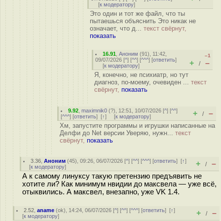
[
к модератору
]
Это один и тот же файл, что ты
пытаешься объяснить Это никак не
означает, что д...
текст свёрнут,
показать
16.91
,
Аноним
(
91
), 11:42,
–1
09/07/2026 [
^
] [
^^
] [
^^^
] [
ответить
]
+
–
/
[
к модератору
]
Я, конечно, не психиатр, но тут
диагноз, по-моему, очевиден ...
текст
свёрнут,
показать
9.92
,
maximnik0
(
?
), 12:51, 10/07/2026 [
^
] [
^^
]
+
–
/
[
^^^
] [
ответить
]
[
↑
] [
к модератору
]
Хм, запустите программы и игрушки написанные на
Делфи до Net версии Уверяю, нужн...
текст
свёрнут,
показать
3.36
,
Аноним
(
45
), 09:26, 06/07/2026 [
^
] [
^^
] [
^^^
] [
ответить
]
[
↑
]
+
–
/
[
к модератору
]
А к самому линуксу такую претензию предъявить не
хотите ли? Как минимум нвидии до максвела — уже всё,
отыквились. А максвел, внезапно, уже VK 1.4.
2.52
,
aname
(
ok
), 14:24, 06/07/2026 [
^
] [
^^
] [
^^^
] [
ответить
]
[
↑
]
+
–
/
[
к модератору
]