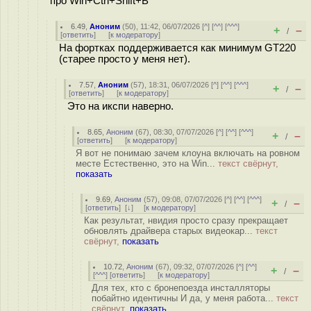
про Win+Ctrl+Shift+B
6.49
,
Аноним
(
50
), 11:42, 06/07/2026 [
^
] [
^^
] [
^^^
]
+
–
/
[
ответить
]
[
к модератору
]
На фортках поддерживается как минимум GT220
(старее просто у меня нет).
7.57
,
Аноним
(
57
), 18:31, 06/07/2026 [
^
] [
^^
] [
^^^
]
+
–
/
[
ответить
]
[
к модератору
]
Это на икспи наверно.
8.65
,
Аноним
(
67
), 08:30, 07/07/2026 [
^
] [
^^
] [
^^^
]
+
–
/
[
ответить
]
[
к модератору
]
Я вот не понимаю зачем клоуна включать на ровном
месте Естественно, это на Win...
текст свёрнут,
показать
9.69
,
Аноним
(
57
), 09:08, 07/07/2026 [
^
] [
^^
] [
^^^
]
+
–
/
[
ответить
]
[
↓
] [
к модератору
]
Как результат, нвидия просто сразу прекращает
обновлять драйвера старых видеокар...
текст
свёрнут,
показать
10.72
,
Аноним
(
67
), 09:32, 07/07/2026 [
^
] [
^^
]
+
–
/
[
^^^
] [
ответить
]
[
к модератору
]
Для тех, кто с бронепоезда инсталляторы
побайтно идентичны И да, у меня работа...
текст
свёрнут,
показать