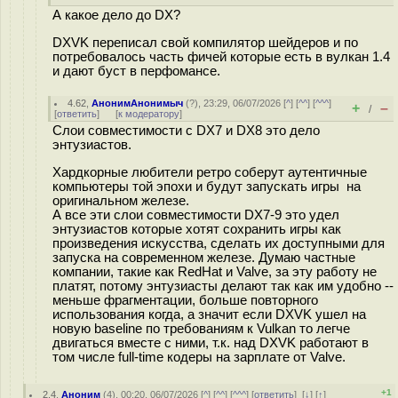
А какое дело до DX?
DXVK переписал свой компилятор шейдеров и по
потребовалось часть фичей которые есть в вулкан 1.4
и дают буст в перфомансе.
4.62
,
АнонимАнонимыч
(
?
), 23:29, 06/07/2026 [
^
] [
^^
] [
^^^
]
+
–
/
[
ответить
]
[
к модератору
]
Слои совместимости c DX7 и DX8 это дело
энтузиастов.
Хардкорные любители ретро соберут аутентичные
компьютеры той эпохи и будут запускать игры на
оригинальном железе.
А все эти слои совместимости DX7-9 это удел
энтузиастов которые хотят сохранить игры как
произведения искусства, сделать их доступными для
запуска на современном железе. Думаю частные
компании, такие как RedHat и Valve, за эту работу не
платят, потому энтузиасты делают так как им удобно --
меньше фрагментации, больше повторного
использования когда, а значит если DXVK ушел на
новую baseline по требованиям к Vulkan то легче
двигаться вместе с ними, т.к. над DXVK работают в
том числе full-time кодеры на зарплате от Valve.
+1
2.4
,
Аноним
(
4
), 00:20, 06/07/2026 [
^
] [
^^
] [
^^^
] [
ответить
]
[
↓
] [
↑
]