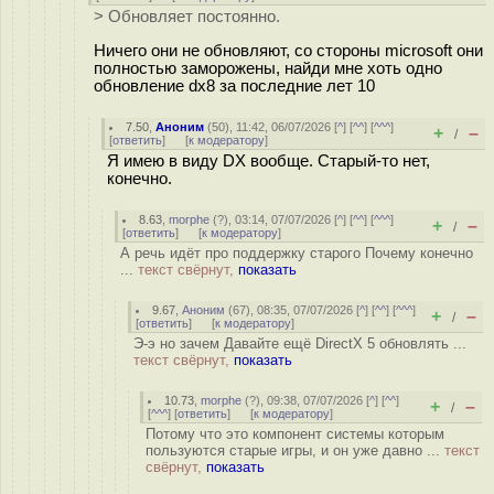
> Обновляет постоянно.
Ничего они не обновляют, со стороны microsoft они
полностью заморожены, найди мне хоть одно
обновление dx8 за последние лет 10
7.50
,
Аноним
(
50
), 11:42, 06/07/2026 [
^
] [
^^
] [
^^^
]
+
–
/
[
ответить
]
[
к модератору
]
Я имею в виду DX вообще. Старый-то нет,
конечно.
8.63
,
morphe
(
?
), 03:14, 07/07/2026 [
^
] [
^^
] [
^^^
]
+
–
/
[
ответить
]
[
к модератору
]
А речь идёт про поддержку старого Почему конечно
...
текст свёрнут,
показать
9.67
,
Аноним
(
67
), 08:35, 07/07/2026 [
^
] [
^^
] [
^^^
]
+
–
/
[
ответить
]
[
к модератору
]
Э-э но зачем Давайте ещё DirectX 5 обновлять ...
текст свёрнут,
показать
10.73
,
morphe
(
?
), 09:38, 07/07/2026 [
^
] [
^^
]
+
–
/
[
^^^
] [
ответить
]
[
к модератору
]
Потому что это компонент системы которым
пользуются старые игры, и он уже давно ...
текст
свёрнут,
показать