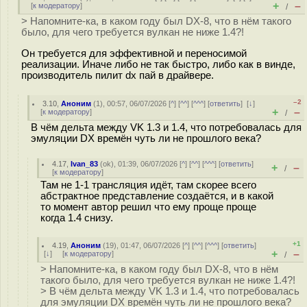
+
–
[
к модератору
]
/
> Напомните-ка, в каком году был DX-8, что в нём такого
было, для чего требуется вулкан не ниже 1.4?!
Он требуется для эффективной и переносимой
реализации. Иначе либо не так быстро, либо как в винде,
производитель пилит dx пай в драйвере.
–2
3.10
,
Аноним
(
1
), 00:57, 06/07/2026 [
^
] [
^^
] [
^^^
] [
ответить
]
[
↓
]
+
–
[
к модератору
]
/
В чём дельта между VK 1.3 и 1.4, что потребовалась для
эмуляции DX времён чуть ли не прошлого века?
4.17
,
Ivan_83
(
ok
), 01:39, 06/07/2026 [
^
] [
^^
] [
^^^
] [
ответить
]
+
–
/
[
к модератору
]
Там не 1-1 трансляция идёт, там скорее всего
абстрактное представление создаётся, и в какой
то момент автор решил что ему проще проще
когда 1.4 снизу.
+1
4.19
,
Аноним
(
19
), 01:47, 06/07/2026 [
^
] [
^^
] [
^^^
] [
ответить
]
+
–
[
↓
] [
к модератору
]
/
> Напомните-ка, в каком году был DX-8, что в нём
такого было, для чего требуется вулкан не ниже 1.4?!
> В чём дельта между VK 1.3 и 1.4, что потребовалась
для эмуляции DX времён чуть ли не прошлого века?