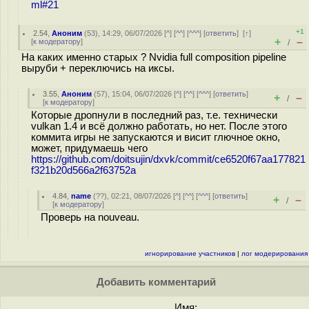
ml#21
+1
2.54
,
Аноним
(
53
), 14:29, 06/07/2026 [
^
] [
^^
] [
^^^
] [
ответить
]
[
↑
]
+
–
[
к модератору
]
/
На каких именно старых ? Nvidia full composition pipeline
выруби + переключись на иксы.
3.55
,
Аноним
(
57
), 15:04, 06/07/2026 [
^
] [
^^
] [
^^^
] [
ответить
]
+
–
/
[
к модератору
]
Которые дропнули в последний раз, т.е. технически
vulkan 1.4 и всё должно работать, но нет. После этого
коммита игры не запускаются и висит глючное окно,
может, придумаешь чего
https://github.com/doitsujin/dxvk/commit/ce6520f67aa177821
f321b20d566a2f63752a
4.84
,
name
(
??
), 02:21, 08/07/2026 [
^
] [
^^
] [
^^^
] [
ответить
]
+
–
/
[
к модератору
]
Проверь на nouveau.
игнорирование участников
|
лог модерирования
Добавить комментарий
Имя: