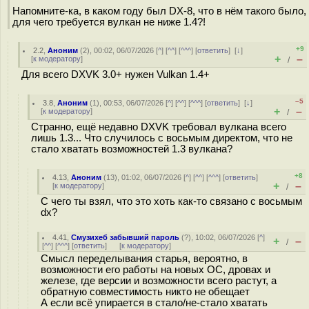
Напомните-ка, в каком году был DX-8, что в нём такого было,
для чего требуется вулкан не ниже 1.4?!
+9
2.2
,
Аноним
(
2
), 00:02, 06/07/2026 [
^
] [
^^
] [
^^^
] [
ответить
]
[
↓
]
+
–
[
к модератору
]
/
Для всего DXVK 3.0+ нужен Vulkan 1.4+
–5
3.8
,
Аноним
(
1
), 00:53, 06/07/2026 [
^
] [
^^
] [
^^^
] [
ответить
]
[
↓
]
+
–
[
к модератору
]
/
Странно, ещё недавно DXVK требовал вулкана всего
лишь 1.3... Что случилось с восьмым директом, что не
стало хватать возможностей 1.3 вулкана?
+8
4.13
,
Аноним
(
13
), 01:02, 06/07/2026 [
^
] [
^^
] [
^^^
] [
ответить
]
+
–
[
к модератору
]
/
С чего ты взял, что это хоть как-то связано с восьмым
dx?
4.41
,
Смузихеб забывший пароль
(
?
), 10:02, 06/07/2026 [
^
]
+
–
/
[
^^
] [
^^^
] [
ответить
]
[
к модератору
]
Смысл переделывания старья, вероятно, в
возможности его работы на новых ОС, дровах и
железе, где версии и возможности всего растут, а
обратную совместимость никто не обещает
А если всё упирается в стало/не-стало хватать