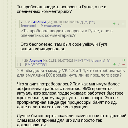
Ты пробовал вводить вопросы в Гугле, а не в
опеннетных комментариях?
5.26
,
Аноним
(
26
), 04:10, 06/07/2026 [
^
] [
^^
] [
^^^
]
+
–
/
[
ответить
]
[
к модератору
]
>Ты пробовал вводить вопросы в Гугле, а не в
опеннетных комментариях?
Это бесполезно, там был code yellow и Гугл
эншиттифицировался.
+1
4.20
,
Аноним
(
4
), 01:51, 06/07/2026 [
^
] [
^^
] [
^^^
] [
ответить
]
[
↓
]
+
–
[
↑
] [
к модератору
]
/
> В чём дельта между VK 1.3 и 1.4, что потребовалась
для эмуляции DX времён чуть ли не прошлого века?
Что значит потребовалось? Там как минимум более
эффективная работа с памятью. 95% процентов
актуального железа поддерживает, работает быстрее,
жрет меньше, кому надо пусть юзают форк. Это не
проприетарная винда где процессоры банят по ид,
даже если там есть все инструкции.
Лучше бы эксперты сказали, сами-то они этот древний
хлам юзают причем для игр или просто так
докапываются.