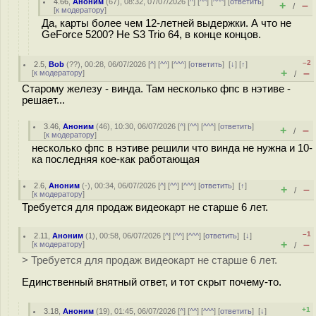
4.66
,
Аноним
(
67
), 08:32, 07/07/2026 [
^
] [
^^
] [
^^^
] [
ответить
]
+
–
/
[
к модератору
]
Да, карты более чем 12-летней выдержки. А что не
GeForce 5200? Не S3 Trio 64, в конце концов.
–2
2.5
,
Bob
(
??
), 00:28, 06/07/2026 [
^
] [
^^
] [
^^^
] [
ответить
]
[
↓
] [
↑
]
+
–
[
к модератору
]
/
Старому железу - винда. Там несколько фпс в нэтиве -
решает...
3.46
,
Аноним
(
46
), 10:30, 06/07/2026 [
^
] [
^^
] [
^^^
] [
ответить
]
+
–
/
[
к модератору
]
несколько фпс в нэтиве решили что винда не нужна и 10-
ка последняя кое-как работающая
2.6
,
Аноним
(
-
), 00:34, 06/07/2026 [
^
] [
^^
] [
^^^
] [
ответить
]
[
↑
]
+
–
/
[
к модератору
]
Требуется для продаж видеокарт не старше 6 лет.
–1
2.11
,
Аноним
(
1
), 00:58, 06/07/2026 [
^
] [
^^
] [
^^^
] [
ответить
]
[
↓
]
+
–
[
к модератору
]
/
> Требуется для продаж видеокарт не старше 6 лет.
Единственный внятный ответ, и тот скрыт почему-то.
+1
3.18
,
Аноним
(
19
), 01:45, 06/07/2026 [
^
] [
^^
] [
^^^
] [
ответить
]
[
↓
]