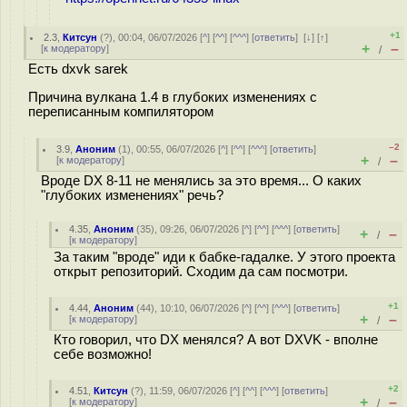
+1
2.3
,
Китсун
(
?
), 00:04, 06/07/2026 [
^
] [
^^
] [
^^^
] [
ответить
]
[
↓
] [
↑
]
+
–
[
к модератору
]
/
Есть dxvk sarek
Причина вулкана 1.4 в глубоких изменениях с
переписанным компилятором
–2
3.9
,
Аноним
(
1
), 00:55, 06/07/2026 [
^
] [
^^
] [
^^^
] [
ответить
]
+
–
[
к модератору
]
/
Вроде DX 8-11 не менялись за это время... О каких
"глубоких изменениях" речь?
4.35
,
Аноним
(
35
), 09:26, 06/07/2026 [
^
] [
^^
] [
^^^
] [
ответить
]
+
–
/
[
к модератору
]
За таким "вроде" иди к бабке-гадалке. У этого проекта
открыт репозиторий. Сходим да сам посмотри.
+1
4.44
,
Аноним
(
44
), 10:10, 06/07/2026 [
^
] [
^^
] [
^^^
] [
ответить
]
+
–
[
к модератору
]
/
Кто говорил, что DX менялся? А вот DXVK - вполне
себе возможно!
+2
4.51
,
Китсун
(
?
), 11:59, 06/07/2026 [
^
] [
^^
] [
^^^
] [
ответить
]
+
–
[
к модератору
]
/