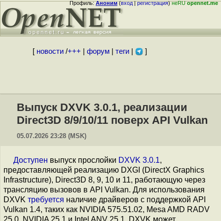
Профиль:
Аноним
(
вход
|
регистрация
)
неRU
opennet.me
[
новости
/
+++
|
форум
|
теги
|
]
Выпуск DXVK 3.0.1, реализации
Direct3D 8/9/10/11 поверх API Vulkan
05.07.2026 23:28 (MSK)
Доступен
выпуск прослойки
DXVK 3.0.1
,
предоставляющей реализацию DXGI (DirectX Graphics
Infrastructure), Direct3D 8, 9, 10 и 11, работающую через
трансляцию вызовов в API Vulkan. Для использования
DXVK
требуется
наличие драйверов с поддержкой API
Vulkan 1.4, таких как NVIDIA 575.51.02, Mesa AMD RADV
25.0, NVIDIA 25.1 и Intel ANV 25.1. DXVK может