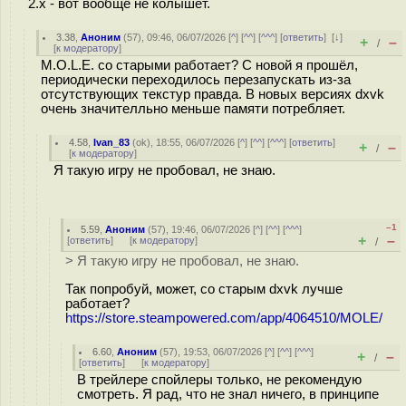
2.х - вот вообще не колышет.
3.38
,
Аноним
(
57
), 09:46, 06/07/2026 [
^
] [
^^
] [
^^^
] [
ответить
]
[
↓
]
+
–
/
[
к модератору
]
M.O.L.E. со старыми работает? С новой я прошёл,
периодически переходилось перезапускать из-за
отсутствующих текстур правда. В новых версиях dxvk
очень значителльно меньше памяти потребляет.
4.58
,
Ivan_83
(
ok
), 18:55, 06/07/2026 [
^
] [
^^
] [
^^^
] [
ответить
]
+
–
/
[
к модератору
]
Я такую игру не пробовал, не знаю.
–1
5.59
,
Аноним
(
57
), 19:46, 06/07/2026 [
^
] [
^^
] [
^^^
]
+
–
[
ответить
]
[
к модератору
]
/
> Я такую игру не пробовал, не знаю.
Так попробуй, может, со старым dxvk лучше
работает?
https://store.steampowered.com/app/4064510/MOLE/
6.60
,
Аноним
(
57
), 19:53, 06/07/2026 [
^
] [
^^
] [
^^^
]
+
–
/
[
ответить
]
[
к модератору
]
В трейлере спойлеры только, не рекомендую
смотреть. Я рад, что не знал ничего, в принципе