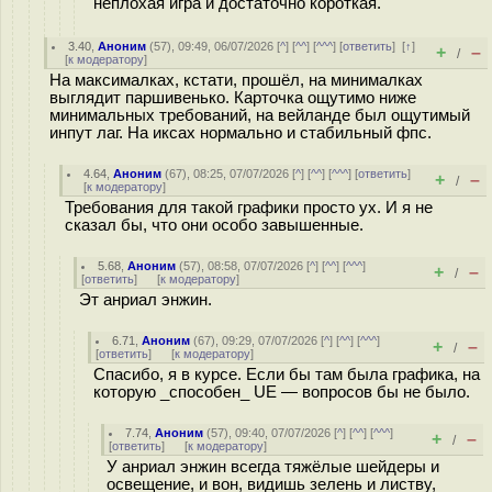
неплохая игра и достаточно короткая.
3.40
,
Аноним
(
57
), 09:49, 06/07/2026 [
^
] [
^^
] [
^^^
] [
ответить
]
[
↑
]
+
–
/
[
к модератору
]
На максималках, кстати, прошёл, на минималках
выглядит паршивенько. Карточка ощутимо ниже
минимальных требований, на вейланде был ощутимый
инпут лаг. На иксах нормально и стабильный фпс.
4.64
,
Аноним
(
67
), 08:25, 07/07/2026 [
^
] [
^^
] [
^^^
] [
ответить
]
+
–
/
[
к модератору
]
Требования для такой графики просто ух. И я не
сказал бы, что они особо завышенные.
5.68
,
Аноним
(
57
), 08:58, 07/07/2026 [
^
] [
^^
] [
^^^
]
+
–
/
[
ответить
]
[
к модератору
]
Эт анриал энжин.
6.71
,
Аноним
(
67
), 09:29, 07/07/2026 [
^
] [
^^
] [
^^^
]
+
–
/
[
ответить
]
[
к модератору
]
Спасибо, я в курсе. Если бы там была графика, на
которую _способен_ UE — вопросов бы не было.
7.74
,
Аноним
(
57
), 09:40, 07/07/2026 [
^
] [
^^
] [
^^^
]
+
–
/
[
ответить
]
[
к модератору
]
У анриал энжин всегда тяжёлые шейдеры и
освещение, и вон, видишь зелень и листву,