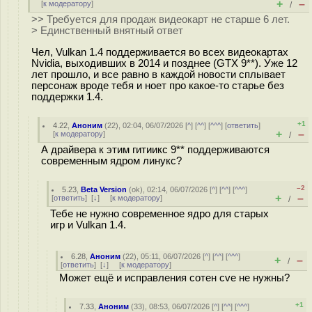
+
–
[
к модератору
]
/
>> Требуется для продаж видеокарт не старше 6 лет.
> Единственный внятный ответ
Чел, Vulkan 1.4 поддерживается во всех видеокартах
Nvidia, выходивших в 2014 и позднее (GTX 9**). Уже 12
лет прошло, и все равно в каждой новости сплывает
персонаж вроде тебя и ноет про какое-то старье без
поддержки 1.4.
+1
4.22
,
Аноним
(
22
), 02:04, 06/07/2026 [
^
] [
^^
] [
^^^
] [
ответить
]
+
–
[
к модератору
]
/
А драйвера к этим гитиикс 9** поддерживаются
современным ядром линукс?
–2
5.23
,
Beta Version
(
ok
), 02:14, 06/07/2026 [
^
] [
^^
] [
^^^
]
+
–
[
ответить
]
[
↓
] [
к модератору
]
/
Тебе не нужно современное ядро для старых
игр и Vulkan 1.4.
6.28
,
Аноним
(
22
), 05:11, 06/07/2026 [
^
] [
^^
] [
^^^
]
+
–
/
[
ответить
]
[
↓
] [
к модератору
]
Может ещё и исправления сотен cve не нужны?
+1
7.33
,
Аноним
(
33
), 08:53, 06/07/2026 [
^
] [
^^
] [
^^^
]