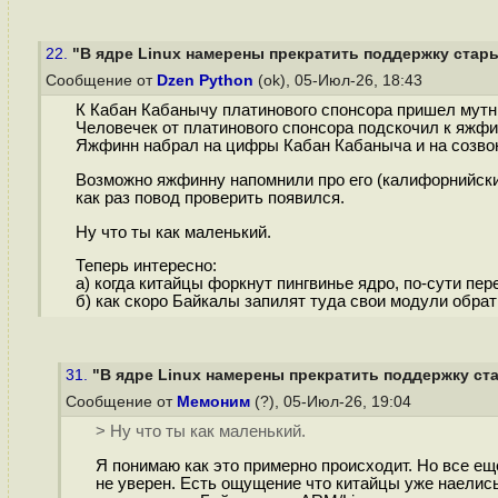
22.
"В ядре Linux намерены прекратить поддержку стары
Сообщение от
Dzen Python
(ok), 05-Июл-26, 18:43
К Кабан Кабанычу платинового спонсора пришел мутны
Человечек от платинового спонсора подскочил к яжфин
Яжфинн набрал на цифры Кабан Кабаныча и на созвон
Возможно яжфинну напомнили про его (калифорнийские
как раз повод проверить появился.
Ну что ты как маленький.
Теперь интересно:
а) когда китайцы форкнут пингвинье ядро, по-сути пе
б) как скоро Байкалы запилят туда свои модули обрат
31.
"В ядре Linux намерены прекратить поддержку ст
Сообщение от
Мемоним
(?), 05-Июл-26, 19:04
> Ну что ты как маленький.
Я понимаю как это примерно происходит. Но все ещ
не уверен. Есть ощущение что китайцы уже наелись