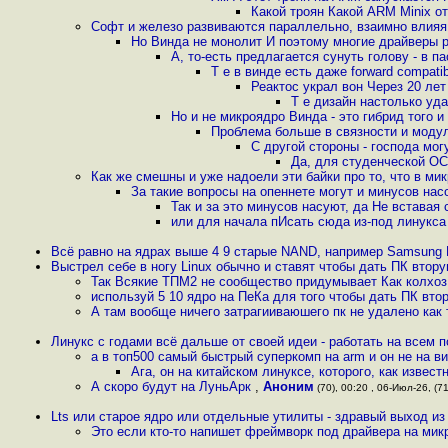
Какой троян Какой ARM Minix от
Софт и железо развиваются параллельно, взаимно влияя
Но Винда не монолит И поэтому многие драйверы р
А, то-есть предлагается сунуть голову - в п
Т е в винде есть даже forward compatib
Реактос украл вон Через 20 лет
Т е дизайн настолько уд
Но и не микроядро Винда - это гибрид того и
Проблема больше в связности и модул
С другой стороны - господа мог
Да, для студенческой О
Как же смешны и уже надоели эти байки про то, что в мик
За такие вопросы на опеннете могут и минусов на
Так и за это минусов насуют, да Не вставая
или для начала пИсать сюда из-под линукса
Всё равно на ядрах выше 4 9 старые NAND, например Samsung
Выстрел себе в ногу Linux обычно и ставят чтобы дать ПК втор
Так Всякие ТПМ2 не сообщество придумывает Как колхоз
используй 5 10 ядро на ПеКа для того чтобы дать ПК вт
А там вообще ничего затрагииваюшего пк не удалено как 
Линукс с годами всё дальше от своей идеи - работать на всем 
а в топ500 самый быстрый суперкомп на arm и он не на в
Ага, он на китайском линуксе, которого, как извест
А скоро будут на ЛуньАрк
,
Аноним
(70), 00:20 , 06-Июл-26, (71
Lts или старое ядро или отдельные утилиты - здравый выход из
Это если кто-то напишет фреймворк под драйвера на ми