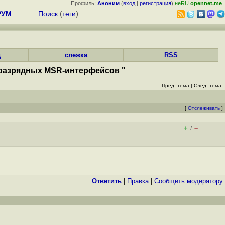
Профиль:
Аноним
(
вход
|
регистрация
)
неRU
opennet.me
РУМ
Поиск
(
теги
)
д
слежка
RSS
-разрядных MSR-интерфейсов "
Пред. тема
|
След. тема
[
Отслеживать
]
+
–
/
Ответить
|
Правка
|
Cообщить модератору