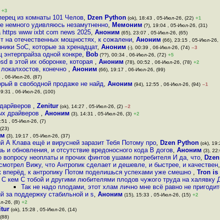
+3
перец из комнаты 101 Челов
,
Dzen Python
(ok), 18:43 , 05-Июл-26, (22)
+1
ще немного удивляюсь незамутненно
,
Мемоним
(?), 19:04 , 05-Июл-26, (31)
 https www ixbt com news 2025
,
Аноним
(65), 23:07 , 05-Июл-26, (65)
т на отечественных мощностях, к сожалени
,
Аноним
(66), 23:15 , 05-Июл-26, 
шники SoC, которые за хренадцат
,
Аноним
(-), 00:39 , 06-Июл-26, (74)
–3
ц энтерпрайза одной конкре
,
Bob
(??), 00:34 , 06-Июл-26, (72)
+5
sd в этой их оборонке, которая
,
Аноним
(78), 00:52 , 06-Июл-26, (78)
+2
х локалхостов, конечно
,
Аноним
(66), 19:17 , 06-Июл-26, (99)
5 , 06-Июл-26, (87)
орый в свободной продаже не найд
,
Аноним
(94), 12:55 , 06-Июл-26, (94)
–1
19:31 , 06-Июл-26, (100)
 дарйверов
,
Zenitur
(ok), 14:27 , 05-Июл-26, (2)
–2
рых драйверов
,
Аноним
(3), 14:31 , 05-Июл-26, (3)
+2
:51 , 05-Июл-26, (7)
(23)
им
(3), 19:17 , 05-Июл-26, (37)
й А Клава ещё и вирусней заразит Тебя Потому про
,
Dzen Python
(ok), 19:
шь и обновления, и отсутствие вредоносного кода В догов
,
Аноним
(3), 22
о вопросу неоплаты и прочих финтов ушами потребителя И да, что
,
Dzen
смотрел Вижу, что Антропик сделает и дешевле, и быстрее, и качествен
к вперёд, к антропику Потом поделишься успехами уже смешно
,
Tron is
С кем С тобой и другими любителями плодов чужого труда на халявку 
Так не надо плодами, этот хлам лично мне всё равно не пригоди
й за поддержку стабильной и s
,
Аноним
(15), 15:33 , 05-Июл-26, (15)
+2
л-26, (8)
+2
itur
(ok), 15:28 , 05-Июл-26, (14)
(88)