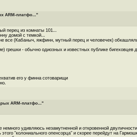
х ARM-платфо..."
й перец из комнаты 101...
ну домой с темкой...
е все (Кабаныч, яжфинн, мутный перец и человечек) обкашляли
) грешки - обычно одиозных и известных публике бигеховцев де
рехватив его у финна сотоварищи
но.
арых ARM-платфо..."
е немного удивляюсь незамутненной и откровенной двуличности п
 этого "колониального опенсорца" и скорее перейдут на Гармош