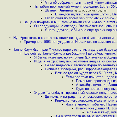
А ты её собрался прям на публичном айпишн
Ты забыл про главный жупел последних 10 лет У
Шутник
,
Аноним
(5), 19:59 , 05-Июл-26, (46)
В каждой шутке лишь доля шутки
,
Dz
Так то судя по логам ssh httpd etc - с зомб
За цену пожрать в KFC можно найти себе ARMv7 с armhf 
Он следующий на очереди Это уже четыре цены и н
У него _другое_ ABI и оно еще до сих пор вы
Ну сбрасывать с хвоста комюнити никогда не было так легко и 
Примерно с 1993 не нуждаются И если кто не заметил за 
Танненбаум был прав Финское ядро это тупик и дальше будет 
Где сейчас Танненбаум, а где Яжфинн Где сейчас миникс 
Я бы написал где, но тут очень бдительная м00де
И да, я не христанутый, но умные вещи в их книга
Ты это надеюсь с тесного Хурда по телнету 
Типичная эзотерика, расшифровывающаяся как
Важнее где он будет через 5-10 лет
,
Если всё-таки начнётся - ядро 
Поменьше пропаганды из 
А китайцы шмогли
,
Ано
Судя по постоянному выв
Эндрю Таненбаум - признанный классик-популяриз
Дипломы и награды - это прекрасно, но вот 
Книжки у него хорошие, можете почит
Читать книжки чтобы что Научи
Линукс уже давно НЕ Just 
А самый кайф, чува
Хм А этот троян на ARM запускается