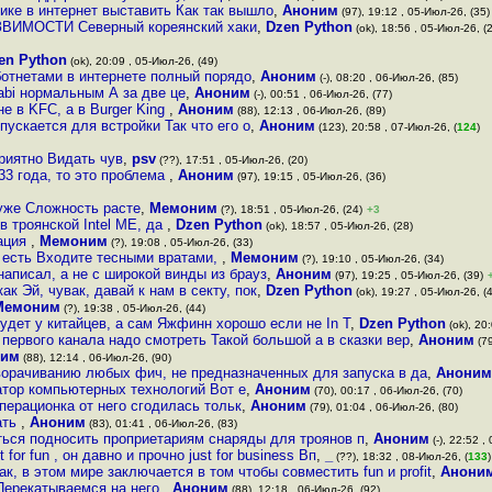
ике в интернет выставить Как так вышло
,
Аноним
(97), 19:12 , 05-Июл-26, (35)
ЯЗВИМОСТИ Северный кореянский хаки
,
Dzen Python
(ok), 18:56 , 05-Июл-26, (
en Python
(ok), 20:09 , 05-Июл-26, (49)
и ботнетами в интернете полный порядо
,
Аноним
(-), 08:20 , 06-Июл-26, (85)
abi нормальным А за две це
,
Аноним
(-), 00:51 , 06-Июл-26, (77)
е в KFC, а в Burger King
,
Аноним
(88), 12:13 , 06-Июл-26, (89)
пускается для встройки Так что его о
,
Аноним
(123), 20:58 , 07-Июл-26, (
124
)
приятно Видать чув
,
psv
(??), 17:51 , 05-Июл-26, (20)
33 года, то это проблема
,
Аноним
(97), 19:15 , 05-Июл-26, (36)
хуже Сложность расте
,
Мемоним
(?), 18:51 , 05-Июл-26, (24)
+3
в троянской Intel ME, да
,
Dzen Python
(ok), 18:57 , 05-Июл-26, (28)
рация
,
Мемоним
(?), 19:08 , 05-Июл-26, (33)
х есть Входите тесными вратами,
,
Мемоним
(?), 19:10 , 05-Июл-26, (34)
написал, а не с широкой винды из брауз
,
Аноним
(97), 19:25 , 05-Июл-26, (39)
 Эй, чувак, давай к нам в секту, пок
,
Dzen Python
(ok), 19:27 , 05-Июл-26, (
Мемоним
(?), 19:38 , 05-Июл-26, (44)
будет у китайцев, а сам Яжфинн хорошо если не In T
,
Dzen Python
(ok), 20
первого канала надо смотреть Такой большой а в сказки вер
,
Аноним
(79
ним
(88), 12:14 , 06-Июл-26, (90)
орачиванию любых фич, не предназначенных для запуска в да
,
Аноним
атор компьютерных технологий Вот е
,
Аноним
(70), 00:17 , 06-Июл-26, (70)
операционка от него сгодилась тольк
,
Аноним
(79), 01:04 , 06-Июл-26, (80)
ать
,
Аноним
(83), 01:41 , 06-Июл-26, (83)
ться подносить проприетариям снаряды для троянов п
,
Аноним
(-), 22:52 ,
for fun , он давно и прочно just for business Вп
,
_
(??), 18:32 , 08-Июл-26, (
133
)
к, в этом мире заключается в том чтобы совместить fun и profit
,
Анони
 Перекатываемся на него
,
Аноним
(88), 12:18 , 06-Июл-26, (92)