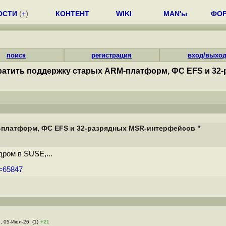
ОСТИ
(
+
)
КОНТЕНТ
WIKI
MAN'ы
ФО
поиск
регистрация
вход/выхо
кратить поддержку старых ARM-платформ, ФС EFS и 32
-платформ, ФС EFS и 32-разрядных MSR-интерфейсов "
ром в SUSE,...
m=65847
 , 05-Июл-26, (1)
+21