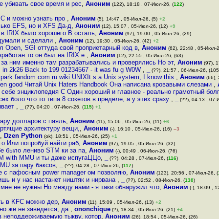
е убивать свое время и рес
,
Аноним
(122), 18:18 , 07-Июл-26, (
122
)
ФС и можно узнать про
,
Аноним
(5), 14:47 , 05-Июл-26, (5)
+2
лько EFS, но и XFS Да-д
,
Аноним
(12), 15:07 , 05-Июл-26, (12)
+9
 в IRIX было хорошего В осталь
,
Аноним
(97), 19:00 , 05-Июл-26, (29)
идумали и сделали
,
Аноним
(12), 19:30 , 05-Июл-26, (42)
+2
л Open, SGI оттуда свой проприетарный код в
,
Аноним
(62), 22:48 , 05-Июл-2
зработан то он был на IRIX е
,
Аноним
(12), 22:55 , 05-Июл-26, (63)
и за ним именно там разрабатывались и проверялись Но эт
,
Аноним
(97), 1
, in 2k26 Back to 199 01234567 - it was fu g W0W
,
_
(??), 21:57 , 06-Июл-26, (105
icpark fandom com ru wiki UNIXIt s a Unix system, I know this
,
Аноним
(66), 
een good Читай Unix Haters Handbook Она написана кровавыми слезами
,
 себе энциклопедия С Один хороший и главное - реально грамотный бол
ех боло что то типа 8 сокетов в пределе, а у этих сразу
,
_
(??), 04:13 , 07-
ывает
,
_
(??), 04:20 , 07-Июл-26, (
115
)
+1
пару долларов с паяль
,
Аноним
(11), 15:06 , 05-Июл-26, (11)
+6
портящие архитектуру вещи,
,
Аноним
(-), 16:10 , 05-Июл-26, (16)
–3
,
Dzen Python
(ok), 18:51 , 05-Июл-26, (25)
+1
го Или попробуй найти раб
,
Аноним
(97), 19:05 , 05-Июл-26, (32)
е было лениво STM ки за па
,
Аноним
(-), 00:49 , 06-Июл-26, (76)
RM with MMU и ты даже испугаЦЦо
,
_
(??), 04:28 , 07-Июл-26, (
116
)
MU за пару баксов
,
_
(??), 04:28 , 07-Июл-26, (
117
)
те с пафосным power manager ом позволяю
,
Аноним
(123), 20:56 , 07-Июл-26, (
ишь и у нас настанет ништяк и нирвана
,
_
(??), 02:52 , 08-Июл-26, (
130
)
 мне не нужны Но между нами - я таки обнаружил что
,
Аноним
(-), 18:09 , 
сть в KFC можно дер
,
Аноним
(11), 15:09 , 05-Июл-26, (13)
+2
но же не заведется, да
,
ononchique
(?), 18:34 , 05-Июл-26, (21)
+4
 в неподдерживаемую тыкву, котор
,
Аноним
(26), 18:54 , 05-Июл-26, (26)