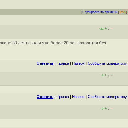
[
Сортировка по времени
|
RSS
]
+
–
/
+21
коло 30 лет назад и уже более 20 лет находится без
Ответить
|
Правка
|
Наверх
|
Cообщить модератору
+
–
/
+2
Ответить
|
Правка
|
Наверх
|
Cообщить модератору
+
–
/
+3