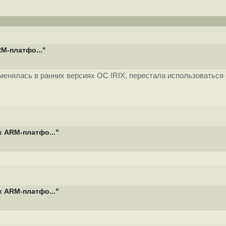
M-платфо..."
нялась в ранних версиях ОС IRIX, перестала использоваться о
 ARM-платфо..."
 ARM-платфо..."