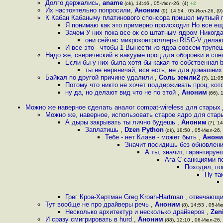
Долго держались
,
aname
(ok), 14:46 , 05-Июл-26, (4)
+2
Их настоятельно попросили
,
Аноним
(9), 14:54 , 05-Июл-26, (9)
К Кабан Кабанычу платинового спонсора пришел мутный 
Я понимаю как это примерно происходит Но все е
Зачем У них пока все ок со штатным ядром Никогда
они сейчас микроконтроллеры RISC-V делаю
И все это - чтобы 1 Вынести из ядра совсем трупе
Надо же, сверический в вакууме проц для оборонки и спе
Если бы у них была хотя бы какая-то собственная b
ты не нервничай, все есть, не для домашни
Байкал по другой причине удалили
,
Соль земли2
(?), 11:0
Потому что никто не хочет поддерживать проц, кот
ну да, но делают вид что не по этой
,
Аноним
(66), 
Можно же наверное сделать аналог compat-wireless для старых
Можно же, наверное, использовать старое ядро для ста
А дыры закрывать ты лично будешь
,
Аноним
(7), 14
Заплатишь
,
Dzen Python
(ok), 18:50 , 05-Июл-26, 
Тебе - нет Клаве - может быть
,
Анон
Значит посидишь без обновлени
А ты, значит, гарантируе
Ага С санкциями п
Походил, по
Ну та
Грег Кроа-Хартман Greg Kroah-Hartman , отвечающи
Тут вообще не про драйверы речь
,
Аноним
(8), 14:53 , 05-Ию
Несколько архитектур и несколько драйверов
,
Zen
И сразу смигрировать в hurd
,
Аноним
(88), 12:10 , 06-Июл-26, 