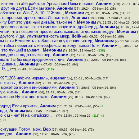
 интеля на x86 работает Урезанном Прям в основ
,
Аноним
(126), 23:31 , 07-
 друг на друга Если бы желе
,
Аноним
(97), 19:24 , 05-Июл-26, (38)
аботают на Win 7, 8, 10, 11Жаль
,
Мемоним
(?), 20:10 , 05-Июл-26, (51)
+2
асть проприетарного льва Из все той
,
Аноним
(79), 01:06 , 06-Июл-26, (81)
ility Вот это удачный дизайн, такой не г
,
Мемоним
(?), 21:55 , 06-Июл-26, (104)
 девелопа даже как-то смогли запустить драйвер д
,
Аноним
(-), 18:16 , 12-
ачный, что позволяет просто использовать отдельные модул
,
Мемоним
(
 другого И да, ультимативность микр
,
llolik
(ok), 09:32 , 06-Июл-26, (86)
ьности Если есть стабильные внутренние интер
,
Мемоним
(?), 21:59 , 06-И
ут гибко переиграть интерфейсы по ходу пьесы По м
,
Аноним
(-), 18:30 , 12
С это лучший вариант
,
Мемоним
(?), 19:54 , 12-Июл-26, (
138
)
роядре не надо ничего пер
,
Аноним
(12), 19:38 , 05-Июл-26, (43)
совать Ты бы ещё предложил с див
,
Аноним
(62), 22:59 , 05-Июл-26, (64)
 с дивана
,
Аноним
(84), 07:43 , 06-Июл-26, (84)
 -D
,
_
(??), 22:43 , 06-Июл-26, (
110
)
 K9F1208 нифига нормаль
,
eugener
(ok), 20:01 , 05-Июл-26, (47)
ую жизнь
,
Аноним
(52), 20:19 , 05-Июл-26, (52)
 может за всеми инновациями
,
Аноним
(5), 20:45 , 05-Июл-26, (54)
орую жизнь
,
Аноним
(66), 21:49 , 05-Июл-26, (58)
таковое Ну и ставьте како
,
Аноним
(79), 01:07 , 06-Июл-26, (82)
подряд Если архитек
,
Аноним
(55), 21:07 , 05-Июл-26, (55)
+1
инде
,
Аноним
(66), 21:45 , 05-Июл-26, (57)
но х м - нет И на китайских
,
_
(??), 22:54 , 06-Июл-26, (
111
)
+2
)
+1
 ситуации Потом, мож
,
Bob
(??), 00:37 , 06-Июл-26, (73)
кроядро
,
Аноним
(88), 12:20 , 06-Июл-26, (93)