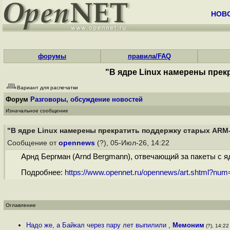
НОВ
форумы
правила/FAQ
"В ядре Linux намерены пре
Вариант для распечатки
Форум
Разговоры, обсуждение новостей
Изначальное сообщение
"В ядре Linux намерены прекратить поддержку старых ARM
Сообщение от
opennews
(?), 05-Июл-26, 14:22
Арнд Бергман (Arnd Bergmann), отвечающий за пакеты с яд
Подробнее:
https://www.opennet.ru/opennews/art.shtml?nu
Оглавление
Надо же, а Байкал через пару лет выпилили
,
Мемоним
(?), 14:22