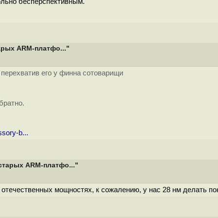
ольно бесперспективным.
арых ARM-платфо..."
и перехватив его у финна сотоварищи
братно.
sory-b...
старых ARM-платфо..."
отечественных мощностях, к сожалению, у нас 28 нм делать пок