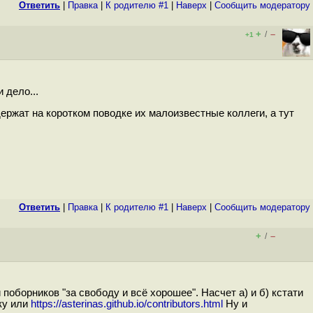
Ответить
|
Правка
|
К родителю #1
|
Наверх
|
Cообщить модератору
+
–
/
+1
 дело...
ржат на коротком поводке их малоизвестные коллеги, а тут
Ответить
|
Правка
|
К родителю #1
|
Наверх
|
Cообщить модератору
+
–
/
оборников "за свободу и всё хорошее". Насчет а) и б) кстати
ку или
https://asterinas.github.io/contributors.html
Ну и