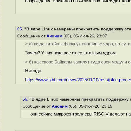
возрождение Байкалов на ARM/Linux выглядит дов
65.
"В ядре Linux намерены прекратить поддержку ст
Сообщение от
Аноним
(65), 05-Июл-26, 23:07
> а) когда китайцы форкнут пингвинье ядро, по-сут
Зачем? У них пока все ок со штатным ядром.
> б) как скоро Байкалы запилят туда свои модули о
Никогда.
https://www.ixbt.com/news/2025/11/10/rossijskie-proces
66.
"В ядре Linux намерены прекратить поддержку 
Сообщение от
Аноним
(66), 05-Июл-26, 23:15
они сейчас микроконтроллеры RISC-V делают на 