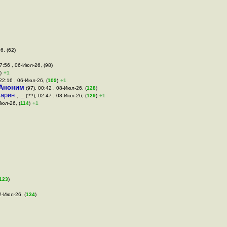
6, (62)
7:56 , 06-Июл-26, (98)
)
+1
22:16 , 06-Июл-26, (
109
)
+1
Аноним
(97), 00:42 , 08-Июл-26, (
128
)
гарин
,
_
(??), 02:47 , 08-Июл-26, (
129
)
+1
Июл-26, (
114
)
+1
123
)
12-Июл-26, (
134
)