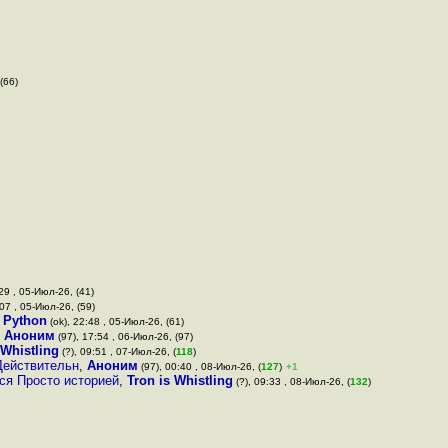
(66)
29 , 05-Июл-26, (41)
:07 , 05-Июл-26, (59)
 Python
(ok), 22:48 , 05-Июл-26, (61)
,
Аноним
(97), 17:54 , 06-Июл-26, (97)
 Whistling
(?), 09:51 , 07-Июл-26, (
118
)
Действительн
,
Аноним
(97), 00:40 , 08-Июл-26, (
127
)
+1
тся Просто историей
,
Tron is Whistling
(?), 09:33 , 08-Июл-26, (
132
)