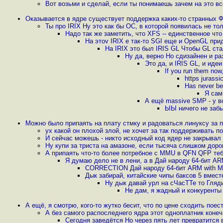
Вот возьми и сделай, если ты понимаешь зачем на это вс
Оказывается в ядре существует поддержка каких-то странных 
Ты про IRIX Ну это как бы ОС, в которой появилась не то
Надо так же заметить, что XFS -- единственное что
На этоv IRIX е так-то SGI еще и OpenGL пр
На IRIX это был IRIS GL Чтобы GL ста
Ну да, верно Но сдизайнен и ра
Это да, и IRIS GL, и иде
If you run them now
https jurass
Has never b
Я сам
А ещё massive SMP - у вс
ЫЫ ничего не заб
Можно было припаять на плату стмку и радоваться линуксу за 
ух какой он плохой злой, не хочет за так поддерживать 
И сейчас можешь - никто исходный код ядер не закрывал
Ну купи за триста на амазоне, если тысяча слишком доро
А припаять что-то более потребное с MMU в QFN QFP теб
Я думаю дело не в лени, а в Дай народу 64-бит A
CORRECTION Дай народу 64-бит ARM with M
Дык забирай, китайские чипы баксов 5 вмес
Ну дык давай урл на сЧасТТе то Гляд
Не дам, я жадный и конкуренты
А ещё, я смотрю, кого-то жутко бесит, что по цене сходить пое
А без самого распоследнего ядра этот одноплатник конеч
Сегодня заведётся Но через пять лет превратится