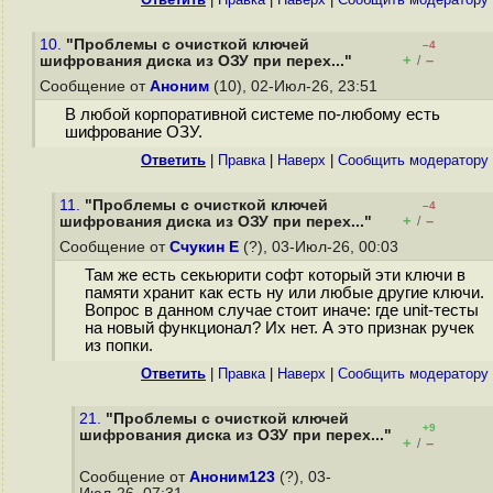
10.
"Проблемы с очисткой ключей
–4
+
–
шифрования диска из ОЗУ при перех..."
/
Сообщение от
Аноним
(10), 02-Июл-26, 23:51
В любой корпоративной системе по-любому есть
шифрование ОЗУ.
Ответить
|
Правка
|
Наверх
|
Cообщить модератору
11.
"Проблемы с очисткой ключей
–4
+
–
шифрования диска из ОЗУ при перех..."
/
Сообщение от
Счукин Е
(?), 03-Июл-26, 00:03
Там же есть секьюрити софт который эти ключи в
памяти хранит как есть ну или любые другие ключи.
Вопрос в данном случае стоит иначе: где unit-тесты
на новый функционал? Их нет. А это признак ручек
из попки.
Ответить
|
Правка
|
Наверх
|
Cообщить модератору
21.
"Проблемы с очисткой ключей
+9
шифрования диска из ОЗУ при перех..."
+
–
/
Сообщение от
Аноним123
(?), 03-