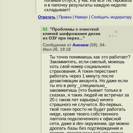
поганый отпуск, у нас ИБ все тестировала
и в папочку результаты каждую неделю
складывает!
Ответить
|
Правка
|
Наверх
|
Cообщить модератору
82
.
"Проблемы с очисткой
–1
ключей шифрования диска
+
–
/
из ОЗУ при перех..."
Сообщение от
Аноним
(58), 04-
Июл-26, 19:18
Ты точно понимаешь как это работает?
Закоммитить, если смелый, можешь
хоть свой номер социального
страхования. А токен перестанет
работать через 1 минуту после
дезактивации аккаунта. Но даже если
ты его в репу _специально_
закоммитишь (что бывает только в
сказках, я таких людей не встречал за
20 с гаком лет карьеры) ничего
страшного не случится. Во-первых,
твой токен просто не будет работать
нигде, кроме твоего собственного
лаптопа подключенного к офисной
сети, даже в dev окружении, где можно
дропать базы без подтверждения и