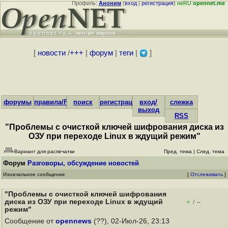
Профиль:
Аноним
(
вход
|
регистрация
)
неRU
opennet.me
[
новости
/
+++
|
форум
|
теги
|
]
форумы
правила/FAQ
поиск
регистрация
вход/
слежка
выход
RSS
"Проблемы с очисткой ключей шифрования диска из
ОЗУ при переходе Linux в ждущий режим"
Вариант для распечатки
Пред. тема
|
След. тема
Форум
Разговоры, обсуждение новостей
Изначальное сообщение
[
Отслеживать
]
"Проблемы с очисткой ключей шифрования
диска из ОЗУ при переходе Linux в ждущий
+
–
/
режим"
Сообщение от
opennews
(??), 02-Июл-26, 23:13