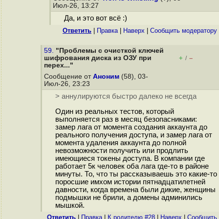
Июл-26, 13:27
Да, и это вот всё :)
Ответить
|
Правка
|
Наверх
|
Cообщить модератору
59.
"Проблемы с очисткой ключей
шифрования диска из ОЗУ при
+
–
/
перех..."
Сообщение от
Аноним
(58), 03-
Июл-26, 23:23
> аннулируются быстро далеко не всегда
Один из реальных тестов, который
выполняется раз в месяц безопасниками:
замер лага от момента создания аккаунта до
реального получения доступа, и замер лага от
момента удаления аккаунта до полной
невозможности получить или продлить
имеющиеся токены доступа. В компании где
работает 5к человек оба лага где-то в районе
минуты. То, что ты рассказываешь это какие-то
поросшие имхом истории пятнадцатилетней
давности, когда времена были дикие, женщины
подмышки не брили, а домены админились
мышкой.
Ответить
|
Правка
|
К родителю #28
|
Наверх
|
Cообщить