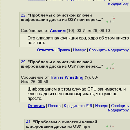
модератору
22.
"Проблемы с очисткой ключей
–1
шифрования диска из ОЗУ при перех..."
+
–
/
Сообщение от
Аноним
(10), 03-Июл-26, 08:10
Это аппаратная функция cpu, ядро об этом ничего
не знает.
Ответить
|
Правка
|
Наверх
|
Cообщить модератору
29.
"Проблемы с очисткой ключей
+1
шифрования диска из ОЗУ при перех..."
+
–
/
Сообщение от
Tron is Whistling
(?), 03-
Июл-26, 09:56
Шифрованием в этом случае CPU занимается, и
ключ надо из него выковыривать, что уже не
просто.
Ответить
|
Правка
|
К родителю #19
|
Наверх
|
Cообщить
модератору
41.
"Проблемы с очисткой ключей
шифрования диска из ОЗУ при
+
–
/