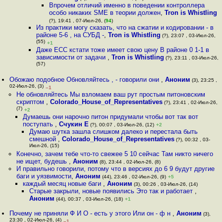
Впрочем отличий именно в поведении контроллера
особо никаких SME в теории должен
,
Tron is Whistling
(?), 19:41 , 07-Июл-26, (
94
)
Из практики могу сказать, что на сжатии и кодировании - в
районе 5-6 , на СУБД -
,
Tron is Whistling
(?), 23:07 , 03-Июл-26,
(55)
+1
Даже ECC кстати тоже имеет свою цену В районе 0 1-1 в
зависимости от задачи
,
Tron is Whistling
(?), 23:11 , 03-Июл-26,
(57)
Обожаю подобное Обновляйтесь , - говорили они
,
Аноним
(3), 23:25 ,
02-Июл-26, (3)
–1
Не обновляйтесь Мы взломаем ваш рут простым питоновским
скриптом
,
Colorado_House_of_Representatives
(?), 23:41 , 02-Июл-26,
(7)
+2
Думаешь они нарочно питон придумали чтобы вот так вот
поступать
,
Счукин Е
(?), 00:07 , 03-Июл-26, (12)
+2
Думаю шутка зашла слишком далеко и перестала быть
смешной
,
Colorado_House_of_Representatives
(?), 00:32 , 03-
Июл-26, (15)
Конечно, зачем тебе что-то свежее 5 10 сейчас Там никто ничего
не ищет, будешь
,
Аноним
(8), 23:44 , 02-Июл-26, (8)
И правильно говорили, потому что в версиях до 6 9 будут другие
баги и уязвимости
,
Аноним
(44), 23:46 , 02-Июл-26, (9)
+5
каждый месяц новые баги
,
Аноним
(3), 00:26 , 03-Июл-26, (14)
Старые закрыли, новые появились Это так и работает
,
Аноним
(44), 00:37 , 03-Июл-26, (18)
+1
Почему не приняли Ф И О - есть у этого Или он - ф н
,
Аноним
(3),
23:30 , 02-Июл-26, (4)
–1