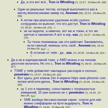
Да, и это вот всё
,
Tron is Whistling
(?), 13:27 , 03-Июл-26, (36)
Один из реальных тестов, который выполняется раз в
месяц безопасниками замер ла
,
Аноним
(58), 23:23 , 03-Июл-26,
(59)
А потом при реальном удалении особо ушлого
сотрудника он выяснит, что его доступ
,
Tron is Whistling
(?), 08:32 , 04-Июл-26, (70)
+1
не на неделю, а навечно, вот же ж токен, в тот же
шитхап и закомичен А вот в кор
,
нах.
(?), 10:27 , 04-Июл-26,
(75)
Ты точно понимаешь как это работает Закоммитить,
если смелый, можешь хоть свой
,
Аноним
(58), 19:18 ,
04-Июл-26, (
)
82
–1
В отличие от тебя - да
,
нах.
(?), 20:55 , 04-Июл-26, (
84
)
–
1
Да и не в корпоративной тоже, у AMD можно и на личном
десктопе включить Но это с
,
Tron is Whistling
(?), 09:53 , 03-Июл-26,
(27)
TSME у тебя добавляет накладных расходов и сколько
,
penetrator
(?), 15:37 , 03-Июл-26, (42)
Вот здесь для эпиков Zen 4 мерили https www phoronix com
review amd-sme-genoa
,
Tron is Whistling
(?), 23:06 , 03-Июл-26,
(54)
ну 1 это я переживу, сопоставимо с погрешностью
измерений, 10 уже конечно не т
,
penetrator
(?), 15:29 , 07-
Июл-26, (
)
92
SME вообще бессмысленная херня - ключи для неё
можно сниффером на буте выдернуть
,
Tron is
Whistling
(?), 19:40 , 07-Июл-26, (
93
)