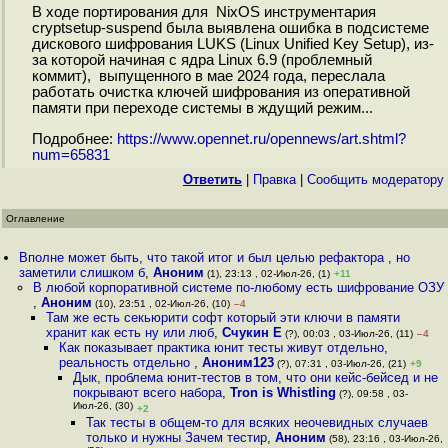
В ходе портирования для NixOS инструментария
cryptsetup-suspend была выявлена ошибка в подсистеме
дискового шифрования LUKS (Linux Unified Key Setup), из-
за которой начиная с ядра Linux 6.9 (проблемный
коммит), выпущенного в мае 2024 года, переслала
работать очистка ключей шифрования из оперативной
памяти при переходе системы в ждущий режим...
Подробнее:
https://www.opennet.ru/opennews/art.shtml?
num=65831
Ответить
|
Правка
|
Cообщить модератору
Оглавление
Вполне может быть, что такой итог и был целью рефактора , но
заметили слишком б
,
Аноним
(1), 23:13 , 02-Июл-26, (1)
+11
В любой корпоративной системе по-любому есть шифрование ОЗУ
,
Аноним
(10), 23:51 , 02-Июл-26, (10)
–4
Там же есть секьюрити софт который эти ключи в памяти
хранит как есть ну или люб
,
Счукин Е
(?), 00:03 , 03-Июл-26, (11)
–4
Как показывает практика юнит тесты живут отдельно,
реальность отдельно
,
Аноним123
(?), 07:31 , 03-Июл-26, (21)
+9
Дык, проблема юнит-тестов в том, что они кейс-бейсед и не
покрывают всего набора
,
Tron is Whistling
(?), 09:58 , 03-
Июл-26, (30)
+2
Так тесты в общем-то для всяких неочевидных случаев
только и нужны Зачем тестир
,
Аноним
(58), 23:16 , 03-Июл-26,