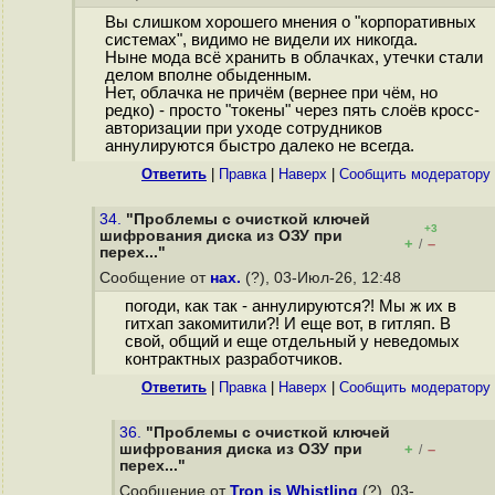
Вы слишком хорошего мнения о "корпоративных
системах", видимо не видели их никогда.
Ныне мода всё хранить в облачках, утечки стали
делом вполне обыденным.
Нет, облачка не причём (вернее при чём, но
редко) - просто "токены" через пять слоёв кросс-
авторизации при уходе сотрудников
аннулируются быстро далеко не всегда.
Ответить
|
Правка
|
Наверх
|
Cообщить модератору
34.
"Проблемы с очисткой ключей
+3
шифрования диска из ОЗУ при
+
–
/
перех..."
Сообщение от
нах.
(?), 03-Июл-26, 12:48
погоди, как так - аннулируются?! Мы ж их в
гитхап закомитили?! И еще вот, в гитляп. В
свой, общий и еще отдельный у неведомых
контрактных разработчиков.
Ответить
|
Правка
|
Наверх
|
Cообщить модератору
36.
"Проблемы с очисткой ключей
шифрования диска из ОЗУ при
+
–
/
перех..."
Сообщение от
Tron is Whistling
(?), 03-