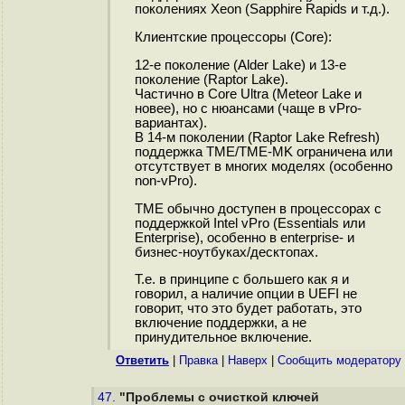
поколениях Xeon (Sapphire Rapids и т.д.).
Клиентские процессоры (Core):
12-е поколение (Alder Lake) и 13-е
поколение (Raptor Lake).
Частично в Core Ultra (Meteor Lake и
новее), но с нюансами (чаще в vPro-
вариантах).
В 14-м поколении (Raptor Lake Refresh)
поддержка TME/TME-MK ограничена или
отсутствует в многих моделях (особенно
non-vPro).
TME обычно доступен в процессорах с
поддержкой Intel vPro (Essentials или
Enterprise), особенно в enterprise- и
бизнес-ноутбуках/десктопах.
Т.е. в принципе с большего как я и
говорил, а наличие опции в UEFI не
говорит, что это будет работать, это
включение поддержки, а не
принудительное включение.
Ответить
|
Правка
|
Наверх
|
Cообщить модератору
47.
"Проблемы с очисткой ключей