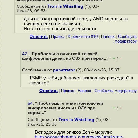
Сообщение от
Tron is Whistling
(?), 03-
Июл-26, 09:53
Да и не в корпоративной тоже, у AMD можно и на
личном десктопе включить.
Но это стоит производительности.
Ответить
|
Правка
|
К родителю #10
|
Наверх
|
Cообщить
модератору
42.
"Проблемы с очисткой ключей
шифрования диска из ОЗУ при перех..."
+
–
/
Сообщение от
penetrator
(?), 03-Июл-26, 15:37
TSME у тебя добавляет накладных расходов? и
сколько?
Ответить
|
Правка
|
Наверх
|
Cообщить модератору
54.
"Проблемы с очисткой ключей
шифрования диска из ОЗУ при
+
–
/
перех..."
Сообщение от
Tron is Whistling
(?), 03-
Июл-26, 23:06
Вот здесь для эпиков Zen 4 мерили:
https://www.phoronix.com/review/amd-sme-