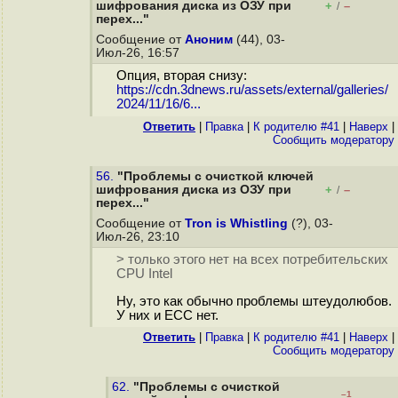
шифрования диска из ОЗУ при
+
–
/
перех..."
Сообщение от
Аноним
(44), 03-
Июл-26, 16:57
Опция, вторая снизу:
https://cdn.3dnews.ru/assets/external/galleries/
2024/11/16/6...
Ответить
|
Правка
|
К родителю #41
|
Наверх
|
Cообщить модератору
56.
"Проблемы с очисткой ключей
шифрования диска из ОЗУ при
+
–
/
перех..."
Сообщение от
Tron is Whistling
(?), 03-
Июл-26, 23:10
> только этого нет на всех потребительских
CPU Intel
Ну, это как обычно проблемы штеудолюбов.
У них и ECC нет.
Ответить
|
Правка
|
К родителю #41
|
Наверх
|
Cообщить модератору
62.
"Проблемы с очисткой
–1