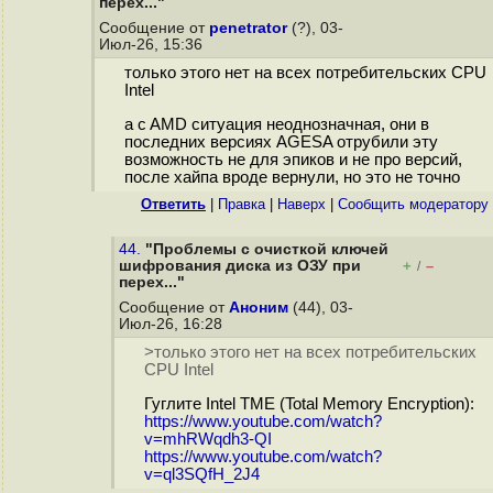
перех..."
Сообщение от
penetrator
(?), 03-
Июл-26, 15:36
только этого нет на всех потребительских CPU
Intel
а c AMD ситуация неоднозначная, они в
последних версиях AGESA отрубили эту
возможность не для эпиков и не про версий,
после хайпа вроде вернули, но это не точно
Ответить
|
Правка
|
Наверх
|
Cообщить модератору
44.
"Проблемы с очисткой ключей
шифрования диска из ОЗУ при
+
–
/
перех..."
Сообщение от
Аноним
(44), 03-
Июл-26, 16:28
>только этого нет на всех потребительских
CPU Intel
Гуглите Intel TME (Total Memory Encryption):
https://www.youtube.com/watch?
v=mhRWqdh3-QI
https://www.youtube.com/watch?
v=ql3SQfH_2J4