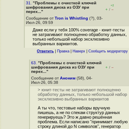
31.
"Проблемы с очисткой ключей
+2
шифрования диска из ОЗУ при
+
–
/
перех..."
Сообщение от
Tron is Whistling
(?), 03-
Июл-26, 09:59
Даже если у тебя 100% coverage - юнит-тесты
не затрагивают полноценно обработку данных,
только небольшой набор эксклюзивно
выбранных вариантов.
Ответить
|
Правка
|
Наверх
|
Cообщить модератору
63.
"Проблемы с очисткой ключей
шифрования диска из ОЗУ при
+
–
/
перех..."
Сообщение от
Аноним
(58), 04-
Июл-26, 05:38
> юнит-тесты не затрагивают полноценно
обработку данных, только небольшой набор
эксклюзивно выбранных вариантов
А ты что, тестовые наборы вручную
пишешь, а не по спекам структур данных
генерируешь? Это ж давно решённая
проблема. Если написано "принимает любую
строку длиной до N символов", генератор