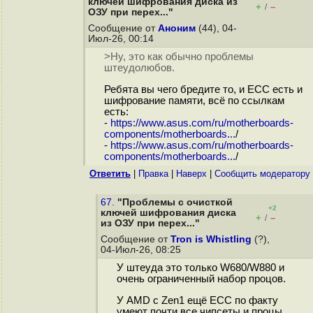
ключей шифрования диска из
+
–
/
ОЗУ при перех..."
Сообщение от
Аноним
(44), 04-
Июл-26, 00:14
>Ну, это как обычно проблемы
штеудолюбов.
Ребята вы чего бредите то, и ECC есть и
шифрование памяти, всё по ссылкам
есть:
-
https://www.asus.com/ru/motherboards-
components/motherboards...
/
-
https://www.asus.com/ru/motherboards-
components/motherboards...
/
Ответить
|
Правка
|
Наверх
|
Cообщить модератору
67.
"Проблемы с очисткой
+2
ключей шифрования диска
+
–
/
из ОЗУ при перех..."
Сообщение от
Tron is Whistling
(?),
04-Июл-26, 08:25
У штеуда это только W680/W880 и
очень ограниченный набор процов.
У AMD с Zen1 ещё ECC по факту
умеют почти все чипсеты и процы