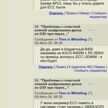
(кроме APU), лишь бы у платы дороги
для ECC были.
Ответить
|
Правка
|
Наверх
|
Cообщить
модератору
68.
"Проблемы с очисткой
ключей шифрования диска
+
–
/
из ОЗУ при перех..."
Сообщение от
Tron is Whistling
(?),
04-Июл-26, 08:28
Да-да, даже в бюджетный B450
например на ASUS B450M с R5 2600X
ты можешь воткнуть ECC UDIMM - и
оно будет.
Ответить
|
Правка
|
К родителю #62
|
Наверх
|
Cообщить модератору
69.
"Проблемы с очисткой
ключей шифрования диска
+
–
/
из ОЗУ при перех..."
Сообщение от
Tron is Whistling
(?),
04-Июл-26, 08:30
У меня например ECC-память в
системах стоит начиная с 1800X/X370