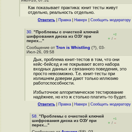
Июл-26, 07:31
Как показывает практика: юнит тесты живут
отдельно, реальность отдельно.
Ответить
|
Правка
|
Наверх
|
Cообщить модератору
30.
"Проблемы с очисткой ключей
+2
шифрования диска из ОЗУ при
+
–
/
перех..."
Сообщение от
Tron is Whistling
(?), 03-
Июл-26, 09:58
Дык, проблема юнит-тестов в том, что они
кейс-бейсед и не покрывают всего набора
входных данных и связанного поведения, это
просто невозможно. Т.е. юнит-тесты при
излишнем доверии дают только иллюзию
работоспособности.
Избыточное алгоритмическое тестирование
надёжнее, но кто ж столько платить-то будет.
Ответить
|
Правка
|
Наверх
|
Cообщить модератору
58.
"Проблемы с очисткой ключей
+1
шифрования диска из ОЗУ при
+
–
/
перех..."
Сообщение от
Аноним
(58), 03-