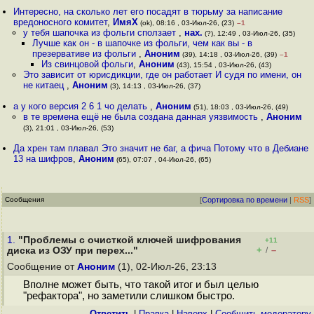
Интересно, на сколько лет его посадят в тюрьму за написание
вредоносного комитет
,
ИмяХ
(ok), 08:16 , 03-Июл-26, (23)
–1
у тебя шапочка из фольги сползает
,
нах.
(?), 12:49 , 03-Июл-26, (35)
Лучше как он - в шапочке из фольги, чем как вы - в
презервативе из фольги
,
Аноним
(39), 14:18 , 03-Июл-26, (39)
–1
Из свинцовой фольги
,
Аноним
(43), 15:54 , 03-Июл-26, (43)
Это зависит от юрисдикции, где он работает И судя по имени, он
не китаец
,
Аноним
(3), 14:13 , 03-Июл-26, (37)
а у кого версия 2 6 1 чо делать
,
Аноним
(51), 18:03 , 03-Июл-26, (49)
в те времена ещё не была создана данная уязвимость
,
Аноним
(3), 21:01 , 03-Июл-26, (53)
Да хрен там плавал Это значит не баг, а фича Потому что в Дебиане
13 на шифров
,
Аноним
(65), 07:07 , 04-Июл-26, (65)
Сообщения
[
Сортировка по времени
|
RSS
]
1.
"Проблемы с очисткой ключей шифрования
+11
+
–
диска из ОЗУ при перех..."
/
Сообщение от
Аноним
(1), 02-Июл-26, 23:13
Вполне может быть, что такой итог и был целью
"рефактора", но заметили слишком быстро.
Ответить
|
Правка
|
Наверх
|
Cообщить модератору