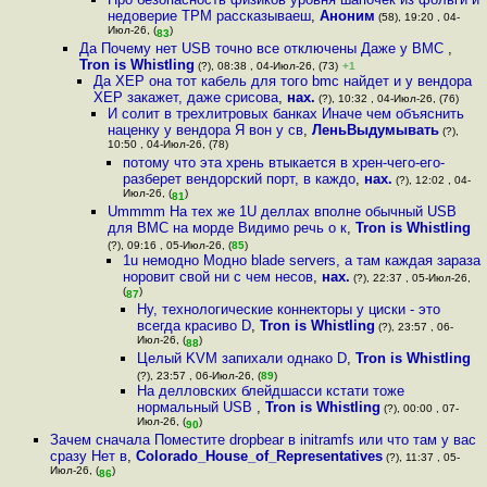
недоверие TPM рассказываеш
,
Аноним
(58), 19:20 , 04-
Июл-26, (
)
83
Да Почему нет USB точно все отключены Даже у BMC
,
Tron is Whistling
(?), 08:38 , 04-Июл-26, (73)
+1
Да XEP она тот кабель для того bmc найдет и у вендора
XEP закажет, даже срисова
,
нах.
(?), 10:32 , 04-Июл-26, (76)
И солит в трехлитровых банках Иначе чем объяснить
наценку у вендора Я вон у св
,
ЛеньВыдумывать
(?),
10:50 , 04-Июл-26, (78)
потому что эта хрень втыкается в хрен-чего-его-
разберет вендорский порт, в каждо
,
нах.
(?), 12:02 , 04-
Июл-26, (
)
81
Ummmm На тех же 1U деллах вполне обычный USB
для BMC на морде Видимо речь о к
,
Tron is Whistling
(?), 09:16 , 05-Июл-26, (
85
)
1u немодно Модно blade servers, а там каждая зараза
норовит свой ни с чем несов
,
нах.
(?), 22:37 , 05-Июл-26,
(
)
87
Ну, технологические коннекторы у циски - это
всегда красиво D
,
Tron is Whistling
(?), 23:57 , 06-
Июл-26, (
)
88
Целый KVM запихали однако D
,
Tron is Whistling
(?), 23:57 , 06-Июл-26, (
89
)
На делловских блейдшасси кстати тоже
нормальный USB
,
Tron is Whistling
(?), 00:00 , 07-
Июл-26, (
)
90
Зачем сначала Поместите dropbear в initramfs или что там у вас
сразу Нет в
,
Colorado_House_of_Representatives
(?), 11:37 , 05-
Июл-26, (
)
86