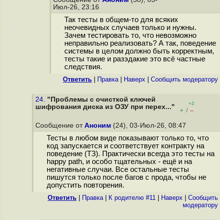
Июл-26, 23:16
Так тесты в общем-то для всяких
неочевидных случаев только и нужны.
Зачем тестировать то, что невозможно
неправильно реализовать? А так, поведение
системы в целом должно быть корректным,
тесты такие и разэдакие это всё частные
следствия.
Ответить
|
Правка
|
Наверх
|
Cообщить модератору
24.
"Проблемы с очисткой ключей
+2
шифрования диска из ОЗУ при перех..."
+
–
/
Сообщение от
Аноним
(24), 03-Июл-26, 08:47
Тесты в любом виде показывают только то, что
код запускается и соответствует контракту на
поведение (ТЗ). Практически всегда это тесты на
happy path, и особо тщательных - ещё и на
негативные случаи. Все остальные тесты
пишутся только после багов с прода, чтобы не
допустить повторения.
Ответить
|
Правка
|
К родителю #11
|
Наверх
|
Cообщить
модератору