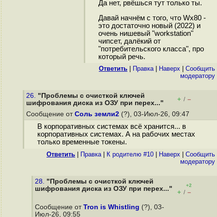
Да нет, рвёшься тут только ты.
Давай начнём с того, что Wx80 -
это достаточно новый (2022) и
очень нишевый "workstation"
чипсет, далёкий от
"потребительского класса", про
который речь.
Ответить
|
Правка
|
Наверх
|
Cообщить
модератору
26.
"Проблемы с очисткой ключей
+
–
/
шифрования диска из ОЗУ при перех..."
Сообщение от
Соль земли2
(?), 03-Июл-26, 09:47
В корпоративных системах всё хранится... в
корпоративных системах. А на рабочих местах
только временные токены.
Ответить
|
Правка
|
К родителю #10
|
Наверх
|
Cообщить
модератору
28.
"Проблемы с очисткой ключей
+2
шифрования диска из ОЗУ при перех..."
+
–
/
Сообщение от
Tron is Whistling
(?), 03-
Июл-26, 09:55