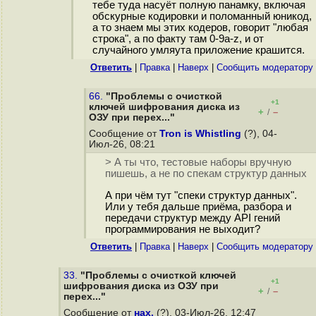
тебе туда насуёт полную панамку, включая
обскурные кодировки и поломанный юникод,
а то знаем мы этих кодеров, говорит "любая
строка", а по факту там 0-9a-z, и от
случайного умляута приложение крашится.
Ответить
|
Правка
|
Наверх
|
Cообщить модератору
66.
"Проблемы с очисткой
+1
ключей шифрования диска из
+
–
/
ОЗУ при перех..."
Сообщение от
Tron is Whistling
(?), 04-
Июл-26, 08:21
> А ты что, тестовые наборы вручную
пишешь, а не по спекам структур данных
А при чём тут "спеки структур данных".
Или у тебя дальше приёма, разбора и
передачи структур между API гений
программирования не выходит?
Ответить
|
Правка
|
Наверх
|
Cообщить модератору
33.
"Проблемы с очисткой ключей
+1
шифрования диска из ОЗУ при
+
–
/
перех..."
Сообщение от
нах.
(?), 03-Июл-26, 12:47