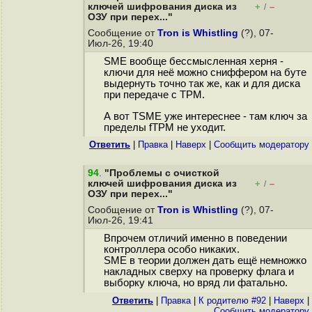
ключей шифрования диска из
+
–
/
ОЗУ при перех..."
Сообщение от
Tron is Whistling
(?), 07-
Июл-26, 19:40
SME вообще бессмысленная херня -
ключи для неё можно сниффером на буте
выдернуть точно так же, как и для диска
при передаче с TPM.
А вот TSME уже интереснее - там ключ за
пределы fTPM не уходит.
Ответить
|
Правка
|
Наверх
|
Cообщить модератору
94
.
"Проблемы с очисткой
ключей шифрования диска из
+
–
/
ОЗУ при перех..."
Сообщение от
Tron is Whistling
(?), 07-
Июл-26, 19:41
Впрочем отличий именно в поведении
контроллера особо никаких.
SME в теории должен дать ещё немножко
накладных сверху на проверку флага и
выборку ключа, но вряд ли фатально.
Ответить
|
Правка
|
К родителю #92
|
Наверх
|
Cообщить модератору