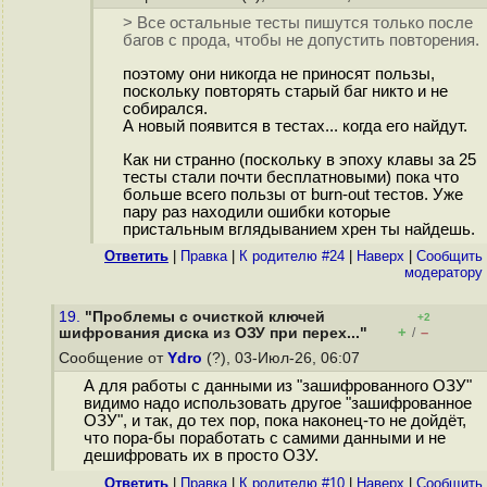
> Все остальные тесты пишутся только после
багов с прода, чтобы не допустить повторения.
поэтому они никогда не приносят пользы,
поскольку повторять старый баг никто и не
собирался.
А новый появится в тестах... когда его найдут.
Как ни странно (поскольку в эпоху клавы за 25
тесты стали почти бесплатновыми) пока что
больше всего пользы от burn-out тестов. Уже
пару раз находили ошибки которые
пристальным вглядыванием хрен ты найдешь.
Ответить
|
Правка
|
К родителю #24
|
Наверх
|
Cообщить
модератору
19.
"Проблемы с очисткой ключей
+2
+
–
шифрования диска из ОЗУ при перех..."
/
Сообщение от
Ydro
(?), 03-Июл-26, 06:07
А для работы с данными из "зашифрованного ОЗУ"
видимо надо использовать другое "зашифрованное
ОЗУ", и так, до тех пор, пока наконец-то не дойдёт,
что пора-бы поработать с самими данными и не
дешифровать их в просто ОЗУ.
Ответить
|
Правка
|
К родителю #10
|
Наверх
|
Cообщить