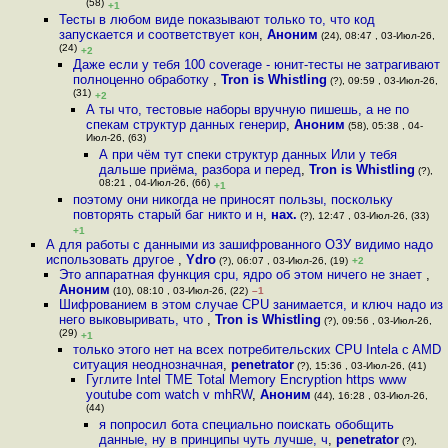
(58)
+1
Тесты в любом виде показывают только то, что код
запускается и соответствует кон
,
Аноним
(24), 08:47 , 03-Июл-26,
(24)
+2
Даже если у тебя 100 coverage - юнит-тесты не затрагивают
полноценно обработку
,
Tron is Whistling
(?), 09:59 , 03-Июл-26,
(31)
+2
А ты что, тестовые наборы вручную пишешь, а не по
спекам структур данных генерир
,
Аноним
(58), 05:38 , 04-
Июл-26, (63)
А при чём тут спеки структур данных Или у тебя
дальше приёма, разбора и перед
,
Tron is Whistling
(?),
08:21 , 04-Июл-26, (66)
+1
поэтому они никогда не приносят пользы, поскольку
повторять старый баг никто и н
,
нах.
(?), 12:47 , 03-Июл-26, (33)
+1
А для работы с данными из зашифрованного ОЗУ видимо надо
использовать другое
,
Ydro
(?), 06:07 , 03-Июл-26, (19)
+2
Это аппаратная функция cpu, ядро об этом ничего не знает
,
Аноним
(10), 08:10 , 03-Июл-26, (22)
–1
Шифрованием в этом случае CPU занимается, и ключ надо из
него выковыривать, что
,
Tron is Whistling
(?), 09:56 , 03-Июл-26,
(29)
+1
только этого нет на всех потребительских CPU Intelа c AMD
ситуация неоднозначная
,
penetrator
(?), 15:36 , 03-Июл-26, (41)
Гуглите Intel TME Total Memory Encryption https www
youtube com watch v mhRW
,
Аноним
(44), 16:28 , 03-Июл-26,
(44)
я попросил бота специально поискать обобщить
данные, ну в принципы чуть лучше, ч
,
penetrator
(?),