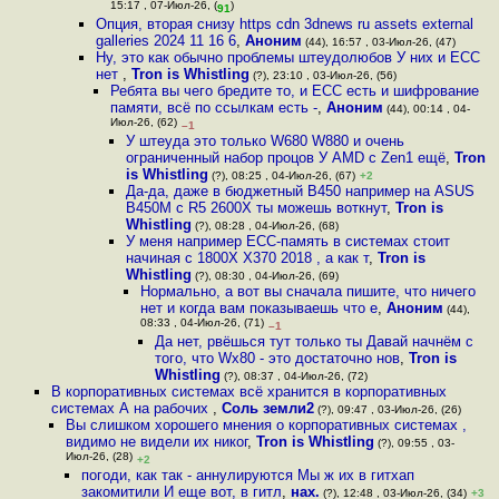
15:17 , 07-Июл-26, (
)
91
Опция, вторая снизу https cdn 3dnews ru assets external
galleries 2024 11 16 6
,
Аноним
(44), 16:57 , 03-Июл-26, (47)
Ну, это как обычно проблемы штеудолюбов У них и ECC
нет
,
Tron is Whistling
(?), 23:10 , 03-Июл-26, (56)
Ребята вы чего бредите то, и ECC есть и шифрование
памяти, всё по ссылкам есть -
,
Аноним
(44), 00:14 , 04-
Июл-26, (62)
–1
У штеуда это только W680 W880 и очень
ограниченный набор процов У AMD с Zen1 ещё
,
Tron
is Whistling
(?), 08:25 , 04-Июл-26, (67)
+2
Да-да, даже в бюджетный B450 например на ASUS
B450M с R5 2600X ты можешь воткнут
,
Tron is
Whistling
(?), 08:28 , 04-Июл-26, (68)
У меня например ECC-память в системах стоит
начиная с 1800X X370 2018 , а как т
,
Tron is
Whistling
(?), 08:30 , 04-Июл-26, (69)
Нормально, а вот вы сначала пишите, что ничего
нет и когда вам показываешь что е
,
Аноним
(44),
08:33 , 04-Июл-26, (71)
–1
Да нет, рвёшься тут только ты Давай начнём с
того, что Wx80 - это достаточно нов
,
Tron is
Whistling
(?), 08:37 , 04-Июл-26, (72)
В корпоративных системах всё хранится в корпоративных
системах А на рабочих
,
Соль земли2
(?), 09:47 , 03-Июл-26, (26)
Вы слишком хорошего мнения о корпоративных системах ,
видимо не видели их никог
,
Tron is Whistling
(?), 09:55 , 03-
Июл-26, (28)
+2
погоди, как так - аннулируются Мы ж их в гитхап
закомитили И еще вот, в гитл
,
нах.
(?), 12:48 , 03-Июл-26, (34)
+3