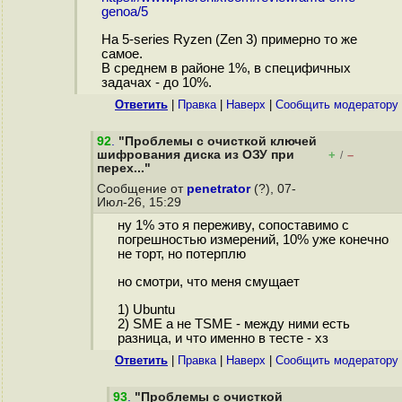
genoa/5
На 5-series Ryzen (Zen 3) примерно то же
самое.
В среднем в районе 1%, в специфичных
задачах - до 10%.
Ответить
|
Правка
|
Наверх
|
Cообщить модератору
92
.
"Проблемы с очисткой ключей
шифрования диска из ОЗУ при
+
–
/
перех..."
Сообщение от
penetrator
(?), 07-
Июл-26, 15:29
ну 1% это я переживу, сопоставимо с
погрешностью измерений, 10% уже конечно
не торт, но потерплю
но смотри, что меня смущает
1) Ubuntu
2) SME а не TSME - между ними есть
разница, и что именно в тесте - хз
Ответить
|
Правка
|
Наверх
|
Cообщить модератору
93
.
"Проблемы с очисткой