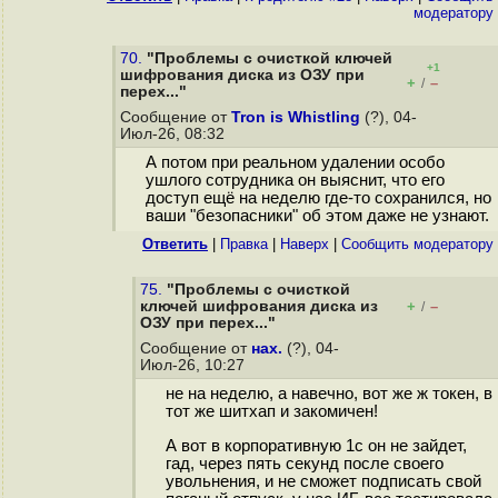
модератору
70.
"Проблемы с очисткой ключей
+1
шифрования диска из ОЗУ при
+
–
/
перех..."
Сообщение от
Tron is Whistling
(?), 04-
Июл-26, 08:32
А потом при реальном удалении особо
ушлого сотрудника он выяснит, что его
доступ ещё на неделю где-то сохранился, но
ваши "безопасники" об этом даже не узнают.
Ответить
|
Правка
|
Наверх
|
Cообщить модератору
75.
"Проблемы с очисткой
ключей шифрования диска из
+
–
/
ОЗУ при перех..."
Сообщение от
нах.
(?), 04-
Июл-26, 10:27
не на неделю, а навечно, вот же ж токен, в
тот же шитхап и закомичен!
А вот в корпоративную 1с он не зайдет,
гад, через пять секунд после своего
увольнения, и не сможет подписать свой