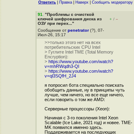
Ответить
|
Правка
|
Наверх
|
Cообщить модератору
91
.
"Проблемы с очисткой
ключей шифрования диска из
+
–
/
ОЗУ при перех..."
Сообщение от
penetrator
(?), 07-
Июл-26, 15:17
>>только этого нет на всех
потребительских CPU Intel
> Гуглите Intel TME (Total Memory
Encryption):
>
https://www.youtube.com/watch?
v=mhRWqdh3-QI
>
https://www.youtube.com/watch?
v=ql3SQfH_2J4
я попросил бота специально поискать
обобщить данные, ну в принципы чуть
лучше, чем ничего, но все еще ничего,
если говорить о том же AMD:
Серверные процессоры (Xeon):
Начиная с 3-го поколения Intel Xeon
Scalable (Ice Lake, 2021 год) и новее. TME-
MK появился именно здесь.
Поддерживается на последующих