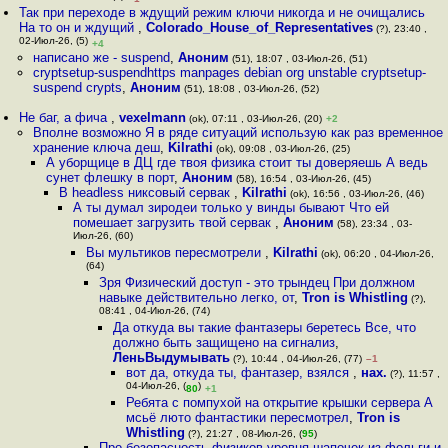
Так при переходе в ждущий режим ключи никогда и не очищались
На то он и ждущий
,
Colorado_House_of_Representatives
(?), 23:40 ,
02-Июл-26, (5)
+4
написано же - suspend
,
Аноним
(51), 18:07 , 03-Июл-26, (51)
cryptsetup-suspendhttps manpages debian org unstable cryptsetup-
suspend crypts
,
Аноним
(51), 18:08 , 03-Июл-26, (52)
Не баг, а фича
,
vexelmann
(ok), 07:11 , 03-Июл-26, (20)
+2
Вполне возможно Я в ряде ситуаций использую как раз временное
хранение ключа деш
,
Kilrathi
(ok), 09:08 , 03-Июл-26, (25)
А уборщице в ДЦ где твоя физика стоит ты доверяешь А ведь
сунет флешку в порт
,
Аноним
(58), 16:54 , 03-Июл-26, (45)
В headless никсовый сервак
,
Kilrathi
(ok), 16:56 , 03-Июл-26, (46)
А ты думал зиродеи только у винды бывают Что ей
помешает загрузить твой сервак
,
Аноним
(58), 23:34 , 03-
Июл-26, (60)
Вы мультиков пересмотрели
,
Kilrathi
(ok), 06:20 , 04-Июл-26,
(64)
Зря Физический доступ - это трындец При должном
навыке действительно легко, от
,
Tron is Whistling
(?),
08:41 , 04-Июл-26, (74)
Да откуда вы такие фантазеры беретесь Все, что
должно быть защищено на сигнализ
,
ЛеньВыдумывать
(?), 10:44 , 04-Июл-26, (77)
–1
вот да, откуда ты, фантазер, взялся
,
нах.
(?), 11:57 ,
04-Июл-26, (
)
80
+1
Ребята с помпухой на открытие крышки сервера А
мсьё люто фантастики пересмотрел
,
Tron is
Whistling
(?), 21:27 , 08-Июл-26, (
95
)
Про безопасность физиков уровня шапочек из фольги и