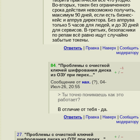
творить практически всё что угодно.
Во-вторых, токен без ограниченного
срока действия невозможно получить,
максимум 90 дней, если есть бизнес-
кейс и аппрув директора. Без аппрува
только 5 часов для людей, и до 30 дней
для сервисов. В-третьих, безопасники
по репам всё равно ищут случайно
забытые токены.
Ответить
|
Правка
|
Наверх
|
Cообщить
модератору
84
.
"Проблемы с очисткой
–1
ключей шифрования диска
+
–
/
из ОЗУ при перех..."
Сообщение от
нах.
(?), 04-
Июл-26, 20:55
> Ты точно понимаешь как это
работает?
В отличие от тебя - да.
Ответить
|
Правка
|
Наверх
|
Cообщить
модератору
27.
"Проблемы с очисткой ключей
+
–
/
шифрования диска из ОЗУ при перех..."