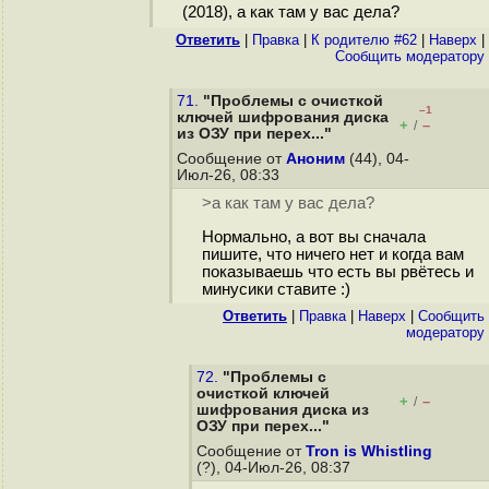
(2018), а как там у вас дела?
Ответить
|
Правка
|
К родителю #62
|
Наверх
|
Cообщить модератору
71.
"Проблемы с очисткой
–1
ключей шифрования диска
+
–
/
из ОЗУ при перех..."
Сообщение от
Аноним
(44), 04-
Июл-26, 08:33
>а как там у вас дела?
Нормально, а вот вы сначала
пишите, что ничего нет и когда вам
показываешь что есть вы рвётесь и
минусики ставите :)
Ответить
|
Правка
|
Наверх
|
Cообщить
модератору
72.
"Проблемы с
очисткой ключей
+
–
/
шифрования диска из
ОЗУ при перех..."
Сообщение от
Tron is Whistling
(?), 04-Июл-26, 08:37