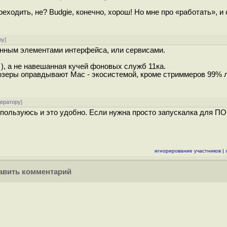
ходить, не? Budgie, конечно, хорош! Но мне про «работать», и 
ру
]
женным элементами интерфейса, или сервисами.
а ), а не навешанная кучей фоновых служб 11ка.
юзеры оправдывают Mac - экосистемой, кроме стриммеров 99% 
дератору
]
Я пользуюсь и это удобно. Если нужна просто запускалка для ПО,
игнорирование участников
|
вить комментарий