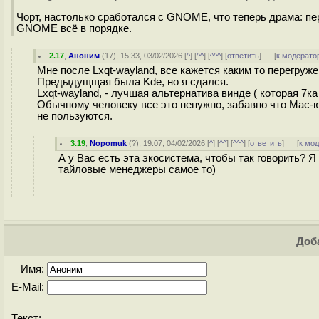
Чорт, настолько сработался с GNOME, что теперь драма: пере
GNOME всё в порядке.
2.17
,
Аноним
(
17
), 15:33, 03/02/2026 [
^
] [
^^
] [
^^^
] [
ответить
]
[
к модерато
Мне после Lxqt-wayland, все кажется каким то перегру
Предыдущщая была Kde, но я сдался.
Lxqt-wayland, - лучшая альтернатива винде ( которая 7к
Обычному человеку все это ненужно, забавно что Mac-
не пользуются.
3.19
,
Nopomuk
(
?
), 19:07, 04/02/2026 [
^
] [
^^
] [
^^^
] [
ответить
]
[
к мо
А у Вас есть эта экосистема, чтобы так говорить? 
тайловые менеджеры самое то)
Доба
Имя:
E-Mail:
Текст: