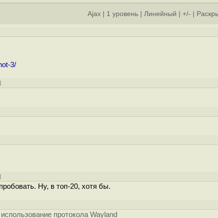
Ajax
|
1 уровень
|
Линейный
|
+/-
|
Раскры
ot-3/
]
]
]
]
робовать. Ну, в топ-20, хотя бы.
а использование протокола Wayland