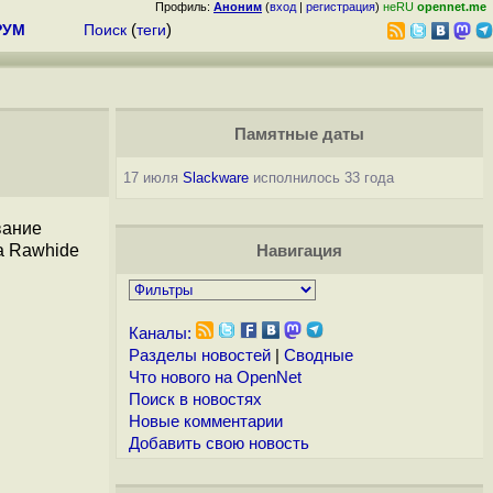
Профиль:
Аноним
(
вход
|
регистрация
)
неRU
opennet.me
РУМ
Поиск
(
теги
)
Памятные даты
17 июля
Slackware
исполнилось 33 года
вание
a Rawhide
Навигация
Каналы:
Разделы новостей
|
Сводные
Что нового на OpenNet
Поиск в новостях
Новые комментарии
Добавить свою новость