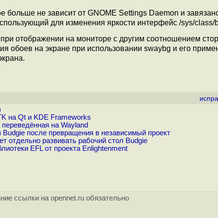
е больше не зависит от GNOME Settings Daemon и завязан
использующий для изменения яркости интерфейс /sys/class/ba
при отображении на мониторе с другим соотношением стор
я обоев на экране при использовании swaybg и его приме
экрана.
испра
)
TK на Qt и KDE Frameworks
, переведённая на Wayland
 Budgie после превращения в независимый проект
т отдельно развивать рабочий стол Budgie
лиотеки EFL от проекта Enlightenment
ние ссылки на opennet.ru обязательно