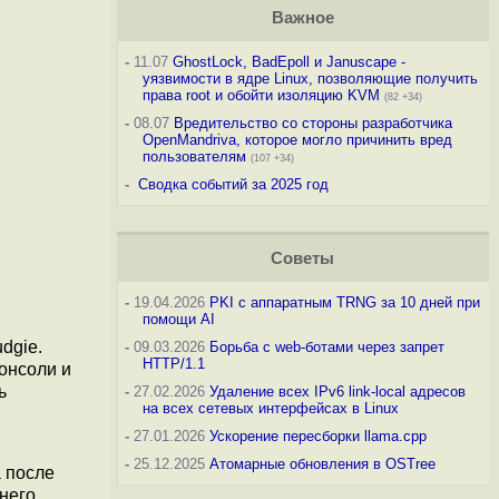
Важное
-
11.07
GhostLock, BadEpoll и Januscape -
уязвимости в ядре Linux, позволяющие получить
права root и обойти изоляцию KVM
(82 +34)
-
08.07
Вредительство со стороны разработчика
OpenMandriva, которое могло причинить вред
пользователям
(107 +34)
-
Сводка событий за 2025 год
Советы
-
19.04.2026
PKI с аппаратным TRNG за 10 дней при
помощи AI
dgie.
-
09.03.2026
Борьба с web-ботами через запрет
HTTP/1.1
онсоли и
ь
-
27.02.2026
Удаление всех IPv6 link-local адресов
на всех сетевых интерфейсах в Linux
-
27.01.2026
Ускорение пересборки llama.cpp
-
25.12.2025
Атомарные обновления в OSTree
 после
него