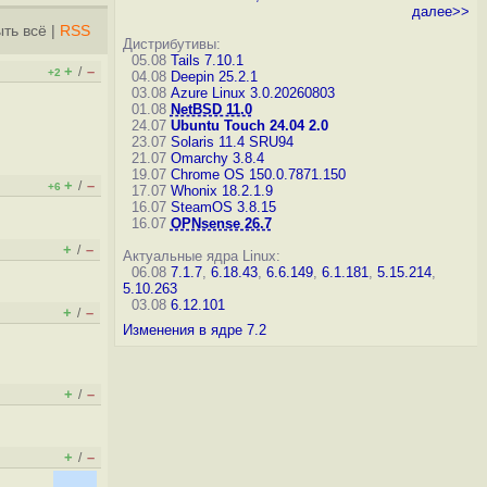
далее>>
ть всё
|
RSS
Дистрибутивы:
05.08
Tails 7.10.1
+
–
/
+2
04.08
Deepin 25.2.1
03.08
Azure Linux 3.0.20260803
01.08
NetBSD 11.0
24.07
Ubuntu Touch 24.04 2.0
23.07
Solaris 11.4 SRU94
21.07
Omarchy 3.8.4
19.07
Chrome OS 150.0.7871.150
+
–
/
+6
17.07
Whonix 18.2.1.9
16.07
SteamOS 3.8.15
16.07
OPNsense 26.7
+
–
/
Актуальные ядра Linux:
06.08
7.1.7
,
6.18.43
,
6.6.149
,
6.1.181
,
5.15.214
,
5.10.263
03.08
6.12.101
+
–
/
Изменения в ядре 7.2
+
–
/
+
–
/