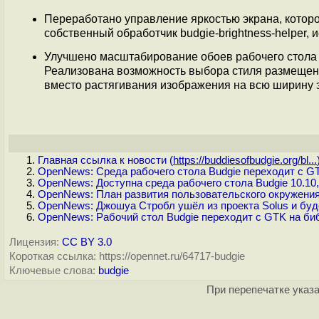
Переработано управление яркостью экрана, которо
собственный обработчик budgie-brightness-helper, 
Улучшено масштабирование обоев рабочего стола 
Реализована возможность выбора стиля размещени
вместо растягивания изображения на всю ширину 
Главная ссылка к новости (
https://buddiesofbudgie.org/bl...
OpenNews: Среда рабочего стола Budgie переходит с G
OpenNews: Доступна среда рабочего стола Budgie 10.10
OpenNews: План развития пользовательского окружения
OpenNews: Джошуа Стробл ушёл из проекта Solus и буде
OpenNews: Рабочий стол Budgie переходит с GTK на биб
Лицензия:
CC BY 3.0
Короткая ссылка: https://opennet.ru/64717-budgie
Ключевые слова:
budgie
При перепечатке указа