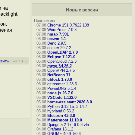
о на
Новые версии
cklight.
Программы:
он.
07.08
Chrome 151.0.7922.108
нения
07.08
WordPress 7.0.3
07.08
nmap 7.991
06.08
icewm 4.1
06.08
Deno 2.9.5
06.08
docker 29.7.2
06.08
OpenLDAP 2.7.0
06.08
Eclipse 7.121.0
+
–
вить
/
06.08
OpenCloud 7.2.3
+3
06.08
mesa 3d 26.2
05.08
OpenVPN 2.7.6
05.08
NetBeans 31
05.08
ublock 1.73.0
05.08
gstreamer 1.28.6
05.08
PowerDNS 5.1.4
05.08
node.js 26.7.0
05.08
VSCode 1.132.0
05.08
home-assistant 2026.8.0
05.08
Python 3.13.15, 3.14.7
05.08
hyprland 0.56.2
04.08
Electron 43.3.0
04.08
Mattermost 11.10.0
04.08
Django 5.2.17, 6.0.8
vln
04.08
Grafana 13.1.2
04.08
GNOME 49.9, 50.4