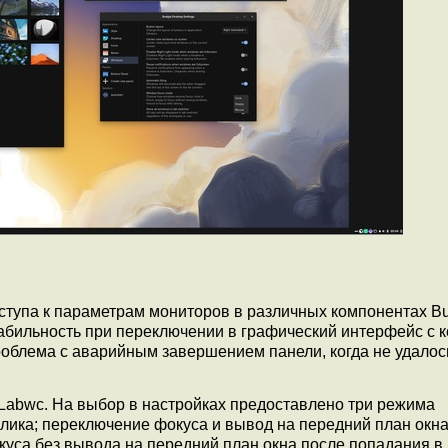
ступа к параметрам мониторов в различных компонентах Bu
абильность при переключении в графический интерфейс с к
облема с аварийным завершением панели, когда не удалос
abwc. На выбор в настройках предоставлено три режима
лика; переключение фокуса и вывод на передний план окна
уса без вывода на передний план окна после попадания в 