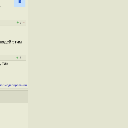
с
+
–
/
людей этим
+
–
/
 так
лог модерирования