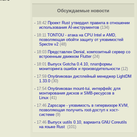
Обсуждаемые новости
-
18:42
Проект Rust утвердил правила в отношении
использования AI-инструментов
(134)
-
18:11
TONTOU - атака на CPU Intel и AMD,
позволяющая обойти защиту от уязвимостей
Spectre v2
(48)
-
18:03
Представлен Denial, композитный сервер со
встроенным движком Flutter
(24)
-
18:01
Выпуск Gotcha 0.4.10, платформы
мониторинга ошибок и производительности
(12)
-
17:59
Опубликован дисплейный менеджер LightDM
1.33.0
(30)
-
17:54
Опубликован mount-tui, интерфейс для
монтирования дисков и SMB-ресурсов в
Linux
(41)
-
17:46
Zapscape - уязвимость в гипервизоре KVM,
позволяющая получить root-доступ к хост-
системе
(9)
-
17:46
Выпуск uutils 0.10, варианта GNU Coreutils
на языке Rust
(101)