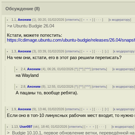
Обсуждение
(8)
1.1
,
Аноним
(
1
), 00:20, 01/02/2026 [
ответить
] [
﹢﹢﹢
] [
· · ·
]
[
к модератору
]
>и Ubuntu Budgie 26.04
Кстати, можете потестить:
https://cdimage.ubuntu.com/ubuntu-budgie/releases/26.04/snapsh
1.3
,
Аноним
(
3
), 03:39, 01/02/2026 [
ответить
] [
﹢﹢﹢
] [
· · ·
]
[
↓
] [
к модератору
На чем они, кстати, его в этот раз решили переписать?
2.4
,
Аноним
(
4
), 06:26, 01/02/2026 [
^
] [
^^
] [
^^^
] [
ответить
]
[
к модератору
на Wayland
2.8
,
Аноним
(
8
), 12:55, 01/02/2026 [
^
] [
^^
] [
^^^
] [
ответить
]
[
к модератору
А пацаны то, вообще ребята).
1.9
,
Аноним
(
9
), 13:46, 01/02/2026 [
ответить
] [
﹢﹢﹢
] [
· · ·
]
[
↑
] [
к модератору
Если оно в топ-10 линуксных рабочих мест входит, то нужно п
1.13
,
User097
(
ok
), 18:40, 01/02/2026 [
ответить
] [
﹢﹢﹢
] [
· · ·
]
[
к модератору
]
> Budgie 10.10.1, первое обновление ветки, переведённой н