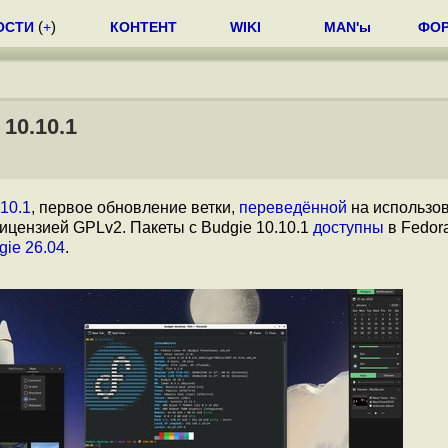
ОСТИ
(
+
)
КОНТЕНТ
WIKI
MAN'ы
ФО
10.10.1
.10.1
, первое обновление ветки,
переведённой
на использо
ицензией GPLv2. Пакеты с Budgie 10.10.1
доступны
в Fedor
gie 26.04
.