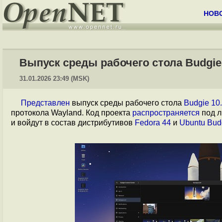
НОВ
Выпуск среды рабочего стола Budgie 
31.01.2026 23:49 (MSK)
Представлен
выпуск среды рабочего стола
Budgie 10
протокола Wayland. Код проекта
распространяется
под л
и войдут в состав дистрибутивов
Fedora 44
и
Ubuntu Bud