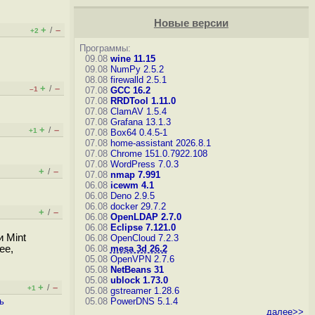
Новые версии
+
–
/
+2
Программы:
09.08
wine 11.15
09.08
NumPy 2.5.2
08.08
firewalld 2.5.1
+
–
/
–1
07.08
GCC 16.2
07.08
RRDTool 1.11.0
07.08
ClamAV 1.5.4
07.08
Grafana 13.1.3
+
–
/
+1
07.08
Box64 0.4.5-1
07.08
home-assistant 2026.8.1
07.08
Chrome 151.0.7922.108
07.08
WordPress 7.0.3
+
–
/
07.08
nmap 7.991
06.08
icewm 4.1
06.08
Deno 2.9.5
06.08
docker 29.7.2
+
–
/
06.08
OpenLDAP 2.7.0
06.08
Eclipse 7.121.0
и Mint
06.08
OpenCloud 7.2.3
ее,
06.08
mesa 3d 26.2
05.08
OpenVPN 2.7.6
05.08
NetBeans 31
05.08
ublock 1.73.0
+
–
/
+1
05.08
gstreamer 1.28.6
ь
05.08
PowerDNS 5.1.4
далее>>