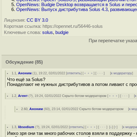
OpenNews: Budgie Desktop возвращается в Solus и пере
OpenNews: Выпуск дистрибутива Solus 4.3, развивающег
Лицензия:
CC BY 3.0
Короткая ссылка: https://opennet.ru/56446-solus
Ключевые слова:
solus
,
budgie
При перепечатке указа
Обсуждение
(85)
1.1
,
Аноним
(
1
), 19:22, 02/01/2022 [
ответить
] [
﹢﹢﹢
] [
· · ·
]
[
к модератору
]
Что ещё за Solus?
Понаделают не нужных дистрибутивов а потом ливают с про
1.2
,
Агент
(
?
), 19:24, 02/01/2022
Скрыто ботом-модератором
[
﹢﹢﹢
] [
· · ·
] [
к
2.60
,
Аноним
(
60
), 23:14, 02/01/2022
Скрыто ботом-модератором
[
к мо
1.3
,
libsodium
(
?
), 19:24, 02/01/2022 [
ответить
] [
﹢﹢﹢
] [
· · ·
]
[
↓
] [
↑
] [
к модер
Имхо зря они так много рабочих столов взяли в поддержку - 