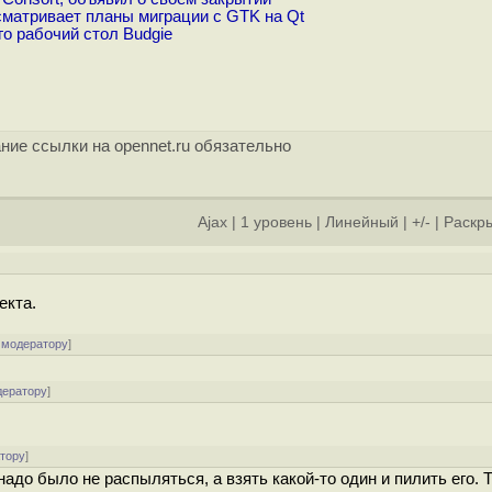
сматривает планы миграции c GTK на Qt
о рабочий стол Budgie
ние ссылки на opennet.ru обязательно
Ajax
|
1 уровень
|
Линейный
|
+/-
|
Раскры
екта.
 модератору
]
дератору
]
атору
]
надо было не распыляться, а взять какой-то один и пилить его. 