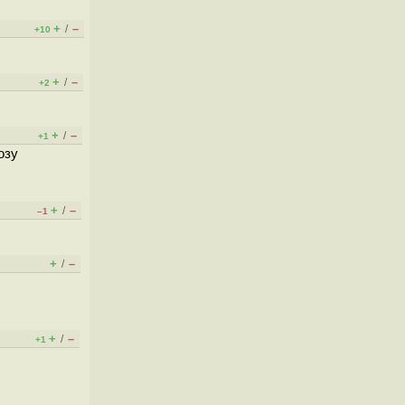
+
–
/
+10
+
–
/
+2
+
–
/
+1
озу
+
–
/
–1
+
–
/
+
–
/
+1