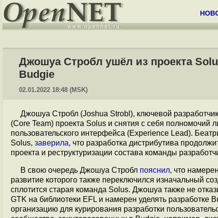
НОВ
Джошуа Стробл ушёл из проекта Solu
Budgie
02.01.2022 18:48 (MSK)
Джошуа Стробл (Joshua Strobl), ключевой разработчик
(Core Team) проекта Solus и снятия с себя полномочий 
пользовательского интерфейса (Experience Lead). Беатр
Solus,
заверила
, что разработка дистрибутива продолж
проекта и реструктуризации состава команды разработч
В свою очередь Джошуа Стробл
пояснил
, что намере
развитие которого также переключился изначальный созд
сплотится старая команда Solus. Джошуа также не отка
GTK на библиотеки EFL и намерен уделять разработке B
организацию для курирования разработки пользовательс