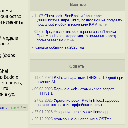
Важное
блемы,
-
11.07
GhostLock, BadEpoll и Januscape -
ообщества.
уязвимости в ядре Linux, позволяющие получить
ки изменить
права root и обойти изоляцию KVM
(82 +34)
-
08.07
Вредительство со стороны разработчика
OpenMandriva, которое могло причинить вред
й модели
пользователям
(107 +34)
овые
-
Сводка событий за 2025 год
с
g (форк
Советы
hell,
р Budgie
-
19.04.2026
PKI с аппаратным TRNG за 10 дней при
помощи AI
ет панель,
 что
-
09.03.2026
Борьба с web-ботами через запрет
HTTP/1.1
й вкус.
-
27.02.2026
Удаление всех IPv6 link-local адресов
на всех сетевых интерфейсах в Linux
+
–
вить
/
+10
-
27.01.2026
Ускорение пересборки llama.cpp
-
25.12.2025
Атомарные обновления в OSTree