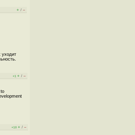
+
–
/
х уходит
льность.
+
–
/
+1
 to
development
+
–
/
+10