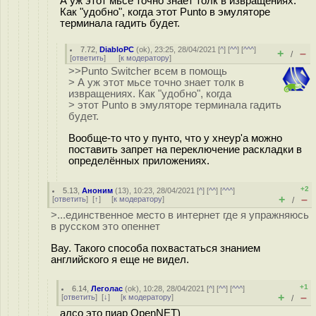
А уж этот мьсе точно знает толк в извращениях.
Как "удобно", когда этот Punto в эмуляторе
терминала гадить будет.
7.72
,
DiabloPC
(
ok
), 23:25, 28/04/2021 [
^
] [
^^
] [
^^^
]
+
–
/
[
ответить
]
[
к модератору
]
>>Punto Switcher всем в помощь
> А уж этот мьсе точно знает толк в
извращениях. Как "удобно", когда
> этот Punto в эмуляторе терминала гадить
будет.
Вообще-то что у пунто, что у хнеур'а можно
поставить запрет на переключение раскладки в
определённых приложениях.
+2
5.13
,
Аноним
(
13
), 10:23, 28/04/2021 [
^
] [
^^
] [
^^^
]
+
–
[
ответить
]
[
↑
] [
к модератору
]
/
>...единственное место в интернет где я упражняюсь
в русском это опеннет
Вау. Такого способа похвастаться знанием
английского я еще не видел.
+1
6.14
,
Леголас
(
ok
), 10:28, 28/04/2021 [
^
] [
^^
] [
^^^
]
+
–
[
ответить
]
[
↓
] [
к модератору
]
/
алсо это пиар OpenNET)