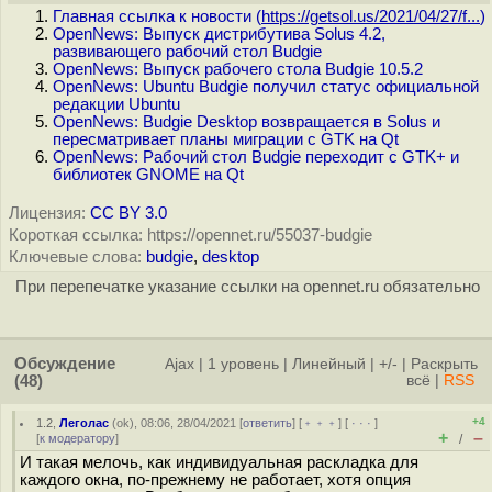
Главная ссылка к новости (
https://getsol.us/2021/04/27/f...
)
OpenNews: Выпуск дистрибутива Solus 4.2,
развивающего рабочий стол Budgie
OpenNews: Выпуск рабочего стола Budgie 10.5.2
OpenNews: Ubuntu Budgie получил статус официальной
редакции Ubuntu
OpenNews: Budgie Desktop возвращается в Solus и
пересматривает планы миграции c GTK на Qt
OpenNews: Рабочий стол Budgie переходит с GTK+ и
библиотек GNOME на Qt
Лицензия:
CC BY 3.0
Короткая ссылка: https://opennet.ru/55037-budgie
Ключевые слова:
budgie
,
desktop
При перепечатке указание ссылки на opennet.ru обязательно
Обсуждение
Ajax
|
1 уровень
|
Линейный
|
+/-
|
Раскрыть
(48)
всё
|
RSS
+4
1.2
,
Леголас
(
ok
), 08:06, 28/04/2021 [
ответить
] [
﹢﹢﹢
] [
· · ·
]
+
–
[
к модератору
]
/
И такая мелочь, как индивидуальная раскладка для
каждого окна, по-прежнему не работает, хотя опция