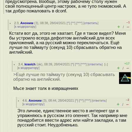
предусмотрена. Вообще, этому рабочему столу нужен
свой полноценный центр настроек, а не тупо гномовский. А
так добро пожаловать в dconf.
–1
2.3
,
Аноним
(
3
), 08:38, 28/04/2021 [
^
] [
^^
] [
^^^
] [
ответить
]
+
–
[
к модератору
]
/
Кстати вот да, этого не хватает. Где я такое видел? Меня
бы устроило всегда дефолтом английский для всех
приложений, а на русский можно переключаться. Ещё
лучше по таймауту (секунд 10) сбрасывать обратно на
английский.
+17
3.4
,
kravich
(
ok
), 08:39, 28/04/2021 [
^
] [
^^
] [
^^^
] [
ответить
]
[
↓
]
+
–
[
к модератору
]
/
>Ещё лучше по таймауту (секунд 10) сбрасывать
обратно на английский.
Мьсе знает толк в извращениях
–2
4.6
,
Аноним
(
3
), 08:44, 28/04/2021 [
^
] [
^^
] [
^^^
] [
ответить
]
+
–
[
к модератору
]
/
Это личное, единственное место в интернет где я
упражняюсь в русском это опеннет. Так например мне
понадобится ввести адрес или найти закладки, а там
русский стоит. Неудобненько.