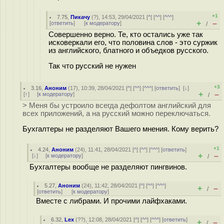
+1
7.75
,
Пикачу
(
?
), 14:53, 29/04/2021 [
^
] [
^^
] [
^^^
]
+
–
[
ответить
]
[
к модератору
]
/
Совершенно верно. Те, кто остались уже так
исковеркали его, что половина слов - это суржик
из английского, блатного и объедков русского.
Так что русский не нужен
+3
3.16
,
Аноним
(
17
), 10:39, 28/04/2021 [
^
] [
^^
] [
^^^
] [
ответить
]
[
↓
]
+
–
[
↑
] [
к модератору
]
/
> Меня бы устроило всегда дефолтом английский для
всех приложений, а на русский можно переключаться.
Бухгалтеры не разделяют Вашего мнения. Кому верить?
+1
4.24
,
Аноним
(
24
), 11:41, 28/04/2021 [
^
] [
^^
] [
^^^
] [
ответить
]
+
–
[
↓
] [
к модератору
]
/
Бухгалтеры вообще не разделяют пингвинов.
5.27
,
Аноним
(
24
), 11:42, 28/04/2021 [
^
] [
^^
] [
^^^
]
+
–
/
[
ответить
]
[
к модератору
]
Вместе с либрами. И прочими лайфхаками.
6.32
,
Lex
(
??
), 12:08, 28/04/2021 [
^
] [
^^
] [
^^^
] [
ответить
]
+
–
/