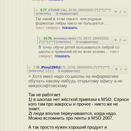
9.77
,
iFRAME
(
ok
), 18:45, 29/04/2021 [
^
] [
^^
] [
^^^
]
+
–
/
[
ответить
]
[
к модератору
]
Так какой в этом смысл, ели родным
форматом либры никто не пользуется ...
текст свёрнут,
показать
10.78
,
анонимуслинус
(
?
), 19:37, 29/04/2021
+
–
/
[
^
] [
^^
] [
^^^
] [
ответить
]
[
к модератору
]
В точку обучи детей пользоваться либрой со
школы и применяй её во всех основн...
текст
свёрнут,
показать
7.38
,
iPony129412
(
?
), 12:52, 28/04/2021 [
^
] [
^^
] [
^^^
]
+
–
/
[
ответить
]
[
↓
] [
↑
] [
к модератору
]
> Хотя имхо надо со школы на информатике
обучать какому-нибудь открытому офису а не
микрософтовскому
Так не работает.
1) в школах нет жёсткой привязки к MSO. Спроси
кого там про макросы и прочее - никто же не
знает.
2) люди вполне переучиваются, когда надо.
Можно вспомнить про ленты в MSO 2007.
А так просто нужен хороший продукт и