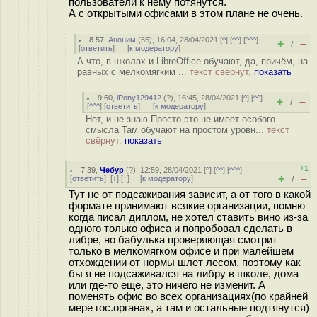
пользователи к нему потянутся.
А с открытыми офисами в этом плане не очень.
8.57
,
Аноним
(
55
), 16:04, 28/04/2021 [
^
] [
^^
] [
^^^
]
+
–
/
[
ответить
]
[
к модератору
]
А что, в школах и LibreOffice обучают, да, причём, на
равных с мелкомягким ...
текст свёрнут,
показать
9.60
,
iPony129412
(
?
), 16:45, 28/04/2021 [
^
] [
^^
]
+
–
/
[
^^^
] [
ответить
]
[
к модератору
]
Нет, и не знаю Просто это не имеет особого
смысла Там обучают на простом уровн...
текст
свёрнут,
показать
+1
7.39
,
Чебур
(
?
), 12:59, 28/04/2021 [
^
] [
^^
] [
^^^
]
+
–
[
ответить
]
[
↓
] [
↑
] [
к модератору
]
/
Тут не от подсаживания зависит, а от того в какой
формате принимают всякие организации, помню
когда писал диплом, не хотел ставить вино из-за
одного только офиса и попробовал сделать в
либре, но бабулька проверяющая смотрит
только в мелкомягком офисе и при малейшем
отхождении от нормы шлет лесом, поэтому как
бы я не подсаживался на либру в школе, дома
или где-то еще, это ничего не изменит. А
поменять офис во всех организациях(по крайней
мере гос.органах, а там и остальные подтянутся)