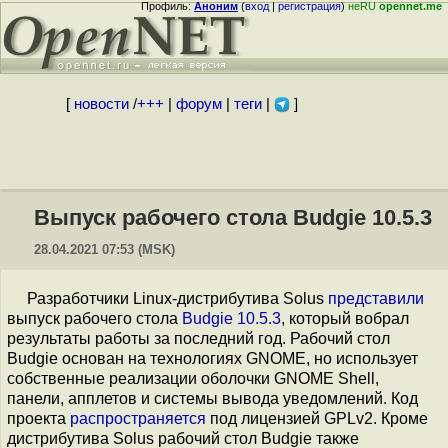
Профиль:
Аноним
(
вход
|
регистрация
)
неRU
opennet.me
[
новости
/
+++
|
форум
|
теги
|
]
Выпуск рабочего стола Budgie 10.5.3
28.04.2021 07:53 (MSK)
Разработчики Linux-дистрибутива Solus
представили
выпуск рабочего стола
Budgie 10.5.3
, который вобрал
результаты работы за последний год. Рабочий стол
Budgie основан на технологиях GNOME, но использует
собственные реализации оболочки GNOME Shell,
панели, апплетов и системы вывода уведомлений. Код
проекта
распространяется
под лицензией GPLv2. Кроме
дистрибутива Solus рабочий стол Budgie также