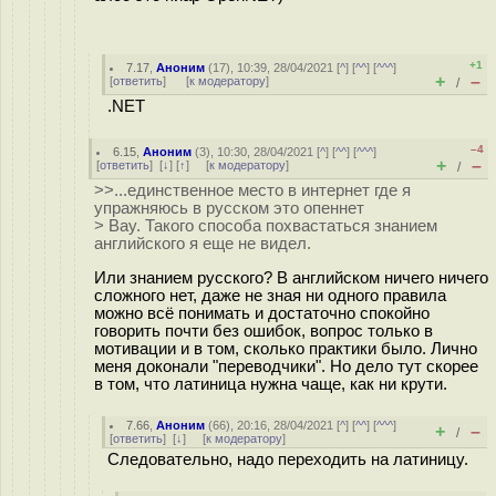
+1
7.17
,
Аноним
(
17
), 10:39, 28/04/2021 [
^
] [
^^
] [
^^^
]
+
–
[
ответить
]
[
к модератору
]
/
.NET
–4
6.15
,
Аноним
(
3
), 10:30, 28/04/2021 [
^
] [
^^
] [
^^^
]
+
–
[
ответить
]
[
↓
] [
↑
] [
к модератору
]
/
>>...единственное место в интернет где я
упражняюсь в русском это опеннет
> Вау. Такого способа похвастаться знанием
английского я еще не видел.
Или знанием русского? В английском ничего ничего
сложного нет, даже не зная ни одного правила
можно всё понимать и достаточно спокойно
говорить почти без ошибок, вопрос только в
мотивации и в том, сколько практики было. Лично
меня доконали "переводчики". Но дело тут скорее
в том, что латиница нужна чаще, как ни крути.
7.66
,
Аноним
(
66
), 20:16, 28/04/2021 [
^
] [
^^
] [
^^^
]
+
–
/
[
ответить
]
[
↓
] [
к модератору
]
Следовательно, надо переходить на латиницу.