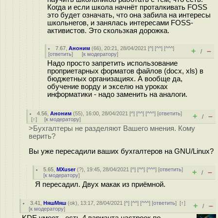
Когда и если школа начнёт проталкивать FOSS
это будет означать, что она забила на интересы
школьнегов, и занялась интересами FOSS-
активистов. Это скользкая дорожка.
7.67
,
Аноним
(
66
), 20:21, 28/04/2021 [
^
] [
^^
] [
^^^
]
+
–
/
[
ответить
]
[
к модератору
]
Надо просто запретить использование
проприетарных форматов файлов (docx, xls) в
бюджетных организациях. А вообще да,
обучение ворду и экселю на уроках
информатики - надо заменить на аналоги.
4.56
,
Аноним
(
55
), 16:00, 28/04/2021 [
^
] [
^^
] [
^^^
] [
ответить
]
+
–
/
[
↑
] [
к модератору
]
>Бухгалтеры не разделяют Вашего мнения. Кому
верить?
Вы уже пересадили ваших бухгалтеров на GNU/Linux?
5.65
,
MXuser
(
?
), 19:45, 28/04/2021 [
^
] [
^^
] [
^^^
] [
ответить
]
+
–
/
[
к модератору
]
Я пересадил. Двух макак из приёмной.
3.41
,
НяшМяш
(
ok
), 13:17, 28/04/2021 [
^
] [
^^
] [
^^^
] [
ответить
]
[
↑
]
+
–
/
[
к модератору
]