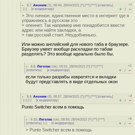
+1
5.7
,
Аноним
(
3
), 08:46, 28/04/2021 [
^
] [
^^
] [
^^^
] [
ответить
]
+
–
[
↓
] [
к модератору
]
/
> Это личное, единственное место в интернет где я
упражняюсь в русском это
> опеннет. Так например мне понадобится ввести
адрес или найти закладки, а
> там русский стоит. Неудобненько.
Или можно английский для нового таба в браузере.
Браузер умеет вообще раскладки по табам
разделять? Это вообще идеально было бы.
+2
6.8
,
Леголас
(
ok
), 08:51, 28/04/2021 [
^
] [
^^
] [
^^^
]
+
–
[
ответить
]
[
к модератору
]
/
если только разрабы извратятся и вкладки
будут представлять в виде отдельных окон
–2
5.9
,
Аноним
(
9
), 08:57, 28/04/2021 [
^
] [
^^
] [
^^^
] [
ответить
]
+
–
[
↓
] [
↑
] [
к модератору
]
/
Punto Switcher всем в помощь
+8
6.10
,
Леголас
(
ok
), 08:59, 28/04/2021 [
^
] [
^^
] [
^^^
]
+
–
[
ответить
]
[
↓
] [
к модератору
]
/
> Punto Switcher всем в помощь