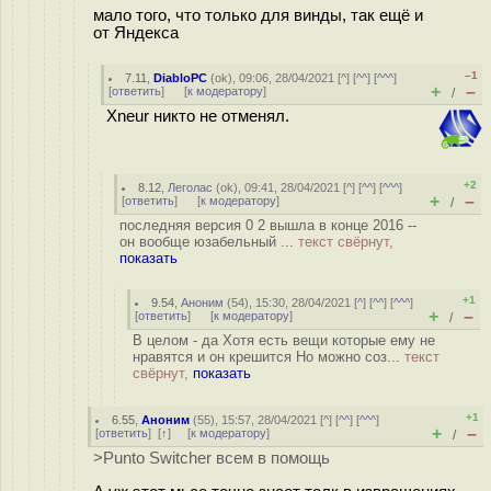
мало того, что только для винды, так ещё и
от Яндекса
–1
7.11
,
DiabloPC
(
ok
), 09:06, 28/04/2021 [
^
] [
^^
] [
^^^
]
+
–
[
ответить
]
[
к модератору
]
/
Xneur никто не отменял.
+2
8.12
,
Леголас
(
ok
), 09:41, 28/04/2021 [
^
] [
^^
] [
^^^
]
+
–
[
ответить
]
[
к модератору
]
/
последняя версия 0 2 вышла в конце 2016 --
он вообще юзабельный ...
текст свёрнут,
показать
+1
9.54
,
Аноним
(
54
), 15:30, 28/04/2021 [
^
] [
^^
] [
^^^
]
+
–
[
ответить
]
[
к модератору
]
/
В целом - да Хотя есть вещи которые ему не
нравятся и он крешится Но можно соз...
текст
свёрнут,
показать
+1
6.55
,
Аноним
(
55
), 15:57, 28/04/2021 [
^
] [
^^
] [
^^^
]
+
–
[
ответить
]
[
↑
] [
к модератору
]
/
>Punto Switcher всем в помощь