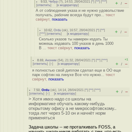
9.53
,
Чебур
(
?
), 14:53, 28/04/2021 [
^
] [
^^
] [
^^^
]
+
–
/
[
ответить
]
[
к модератору
]
А от соблюдения указа и не нужно удовольствие
получать, рабочие всегда будут про...
текст
свёрнут,
показать
10.62
,
Ordu
(
ok
), 16:57, 28/04/2021 [
^
] [
^^
]
+
–
/
[
^^^
] [
ответить
]
[
к модератору
]
Сколько указов ты намерен издать Ты
можешь издавать 100 указов в день 1000
В ...
текст свёрнут,
показать
+1
8.69
,
Аноним
(
54
), 21:32, 28/04/2021 [
^
] [
^^
] [
^^^
]
+
–
[
ответить
]
[
↑
] [
к модератору
]
/
я полностью свой диплом сделал еще в ОО еще
парк софтин на линухе Все что нужно...
текст
свёрнут,
показать
7.50
,
Ordu
(
ok
), 14:14, 28/04/2021 [
^
] [
^^
] [
^^^
]
+
–
/
[
ответить
]
[
↑
] [
к модератору
]
> Хотя имхо надо со школы на
информатике обучать какому-нибудь
открытому офису а не микрософтовскому..
тогда лет через 5-10 он и начнёт норм
применяться
Задача школы -- не проталкивать FOSS, а
научить школьников работать с тем, что есть.