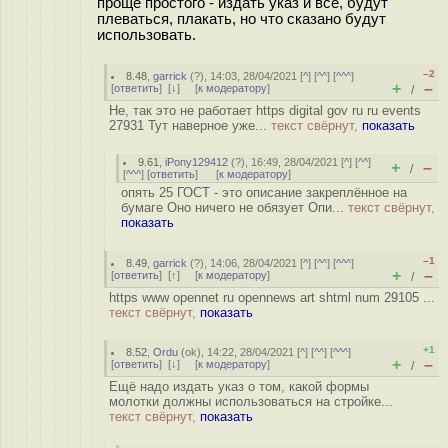
проще простого - издать указ и все, будут
плеваться, плакать, но что сказано будут
использовать.
–2
8.48
,
garrick
(
?
), 14:03, 28/04/2021 [
^
] [
^^
] [
^^^
]
+
–
[
ответить
]
[
↓
] [
к модератору
]
/
Не, так это не работает https digital gov ru ru events
27931 Тут наверное уже...
текст свёрнут,
показать
9.61
,
iPony129412
(
?
), 16:49, 28/04/2021 [
^
] [
^^
]
+
–
/
[
^^^
] [
ответить
]
[
к модератору
]
опять 25 ГОСТ - это описание закреплённое на
бумаге Оно ничего не обязует Опи...
текст свёрнут,
показать
–1
8.49
,
garrick
(
?
), 14:06, 28/04/2021 [
^
] [
^^
] [
^^^
]
+
–
[
ответить
]
[
↑
] [
к модератору
]
/
https www opennet ru opennews art shtml num 29105 ...
текст свёрнут,
показать
+1
8.52
,
Ordu
(
ok
), 14:22, 28/04/2021 [
^
] [
^^
] [
^^^
]
+
–
[
ответить
]
[
↓
] [
к модератору
]
/
Ещё надо издать указ о том, какой формы
молотки должны использоваться на стройке...
текст свёрнут,
показать