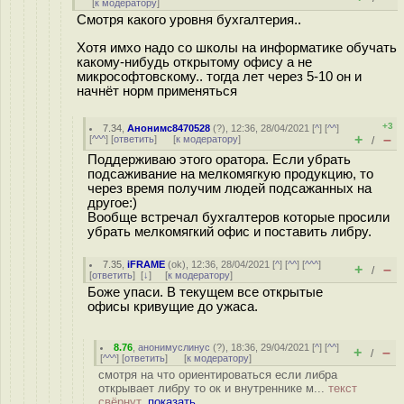
[
к модератору
]
Смотря какого уровня бухгалтерия..
Хотя имхо надо со школы на информатике обучать
какому-нибудь открытому офису а не
микрософтовскому.. тогда лет через 5-10 он и
начнёт норм применяться
+3
7.34
,
Анонимс8470528
(
?
), 12:36, 28/04/2021 [
^
] [
^^
]
+
–
[
^^^
] [
ответить
]
[
к модератору
]
/
Поддерживаю этого оратора. Если убрать
подсаживание на мелкомягкую продукцию, то
через время получим людей подсажанных на
другое:)
Вообще встречал бухгалтеров которые просили
убрать мелкомягкий офис и поставить либру.
7.35
,
iFRAME
(
ok
), 12:36, 28/04/2021 [
^
] [
^^
] [
^^^
]
+
–
/
[
ответить
]
[
↓
] [
к модератору
]
Боже упаси. В текущем все открытые
офисы кривущие до ужаса.
8.76
,
анонимуслинус
(
?
), 18:36, 29/04/2021 [
^
] [
^^
]
+
–
/
[
^^^
] [
ответить
]
[
к модератору
]
смотря на что ориентироваться если либра
открывает либру то ок и внутреннике м...
текст
свёрнут,
показать