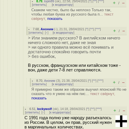
8.79
,
topin89
(
ok
), 22:58, 29/04/2021 [
^
] [
^^
] [
^^^
]
+
–
/
[
ответить
]
[
к модератору
]
Скажем честно, было бы неплохо Только так,
чтобы любая буква из русского была п...
текст
свёрнут,
показать
7.68
,
Аноним
(
-
), 21:31, 28/04/2021 [
^
] [
^^
] [
^^^
]
+
–
/
[
ответить
]
[
↑
] [
к модератору
]
> Или знанием русского? В английском ничего
ничего сложного нет, даже не зная
> ни одного правила можно всё понимать и
достаточно спокойно говорить почти
> без ошибок,
В русском, французском или китайском тоже -
вон, даже дети 7-8 лет справляются.
8.70
,
Аноним
(
3
), 21:38, 28/04/2021 [
^
] [
^^
] [
^^^
]
+
–
/
[
ответить
]
[
к модератору
]
Я примерно таким же образом выучил японский Но не
сказать что я умею на нём пис...
текст свёрнут,
показать
6.51
,
lockywolf
(
ok
), 14:18, 28/04/2021 [
^
] [
^^
] [
^^^
]
+
–
/
[
ответить
]
[
↑
] [
к модератору
]
С 1991 года полно уже народу разъехалось
из России. В целом, он прав, русский нужен
в маргинальных количествах.