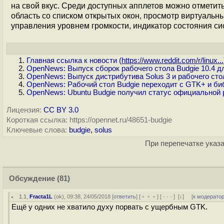
на свой вкус. Среди доступных апплетов можно отметит
область со списком открытых окон, просмотр виртуальн
управления уровнем громкости, индикатор состояния си
Главная ссылка к новости (
https://www.reddit.com/r/linux...
OpenNews: Выпуск сборок рабочего стола Budgie 10.4 дл
OpenNews: Выпуск дистрибутива Solus 3 и рабочего стол
OpenNews: Рабочий стол Budgie переходит с GTK+ и б
OpenNews: Ubuntu Budgie получил статус официальной 
Лицензия:
CC BY 3.0
Короткая ссылка: https://opennet.ru/48651-budgie
Ключевые слова:
budgie
,
solus
При перепечатке указа
Обсуждение
(81)
1.1
,
Fracta1L
(
ok
), 09:38, 24/05/2018 [
ответить
] [
﹢﹢﹢
] [
· · ·
]
[
↓
] [
к модерато
Ещё у одних не хватило духу порвать с ущербным GTK.