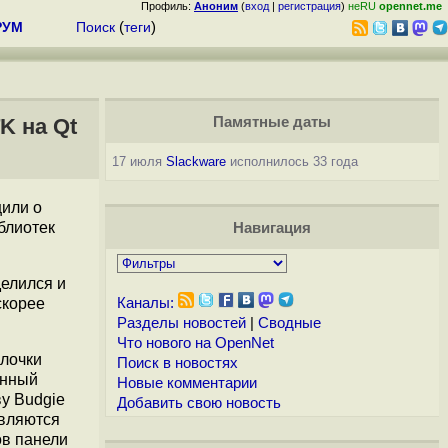
Профиль:
Аноним
(
вход
|
регистрация
)
неRU
opennet.me
РУМ
Поиск
(
теги
)
K на Qt
Памятные даты
17 июля
Slackware
исполнилось 33 года
щили о
блиотек
Навигация
делился и
скорее
Каналы:
Разделы новостей
|
Сводные
Что нового на OpenNet
олочки
Поиск в новостях
онный
Новые комментарии
у Budgie
Добавить свою новость
являются
ов панели