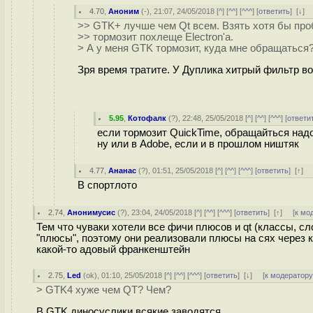
4.70
,
Аноним
(
-
), 21:07, 24/05/2018 [
^
] [
^^
] [
^^^
] [
ответить
]
[
↓
] 
>> GTK+ лучше чем Qt всем. Взять хотя бы пр
>> тормозит похлеще Electron'а.
> А у меня GTK тормозит, куда мне обращаться
Зря время тратите. У Дуплика хитрый фильтр вос
5.95
,
Котофалк
(
?
), 22:48, 25/05/2018 [
^
] [
^^
] [
^^^
] [
ответи
если тормозит QuickTime, обращайться над
ну или в Adobe, если и в прошлом ништяк
4.77
,
Ананас
(
?
), 01:51, 25/05/2018 [
^
] [
^^
] [
^^^
] [
ответить
]
[
↑
] 
В спортлото
2.74
,
Анонимусис
(
?
), 23:04, 24/05/2018 [
^
] [
^^
] [
^^^
] [
ответить
]
[
↑
] [
к мо
Тем что чуваки хотели все фичи плюсов и qt (классы, сл
"плюсы", поэтому они реализовали плюсы на сях через 
какой-то адовый франкенштейн
2.75
,
Led
(
ok
), 01:10, 25/05/2018 [
^
] [
^^
] [
^^^
] [
ответить
]
[
↓
] [
к модератор
> GTK4 хуже чем QT? Чем?
В GTK диносуслики всякие заводятся.