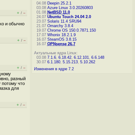
04.08
Deepin 25.2.1
03.08
Azure Linux 3.0.20260803
01.08
NetBSD 11.0
+
–
/
24.07
Ubuntu Touch 24.04 2.0
23.07
Solaris 11.4 SRU94
ко и обычно
21.07
Omarchy 3.8.4
19.07
Chrome OS 150.0.7871.150
17.07
Whonix 18.2.1.9
16.07
SteamOS 3.8.15
+
–
/
16.07
OPNsense 26.7
Актуальные ядра Linux:
03.08
7.1.6
,
6.18.42
,
6.12.101
,
6.6.148
30.07
6.1.180
,
5.15.213
,
5.10.262
+
–
/
Изменения в ядре 7.2
дному
овно, разный
 потому что
мазка для
+
–
/