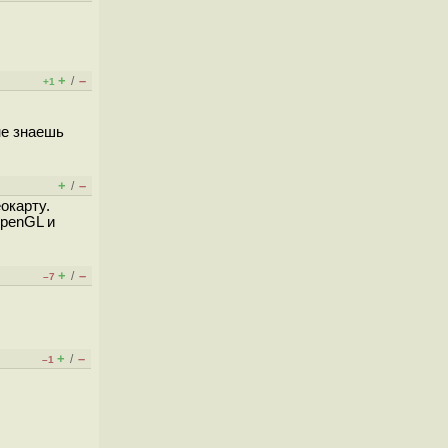
+
–
/
+1
не знаешь
+
–
/
окарту.
OpenGL и
+
–
/
–7
+
–
/
–1