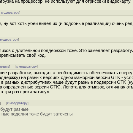
грузка на процессор, не используют для отрисовки видеокарту.
к модератору
]
, ну вот хоть убей видел их (и подобные реализации) очень ред
 модератору
]
елизов с длительной поддержкой тоже. Это замедляет разработу.
ереписывать свой код.
ветить
]
[
к модератору
]
ение разработки, выходит, а необходимость обеспечивать очере
ддержку) на разных версиях одной мажорной версии GTK - усл
о в разных дистрибутивах чаще будут разные подверсии GTK (ну
а определенные версии GTK). Лепота для отмазок, отличная от
 в три раз сроки затянул.
ь
]
[
к модератору
]
 будут разные
енные поделия тоже будут заточены