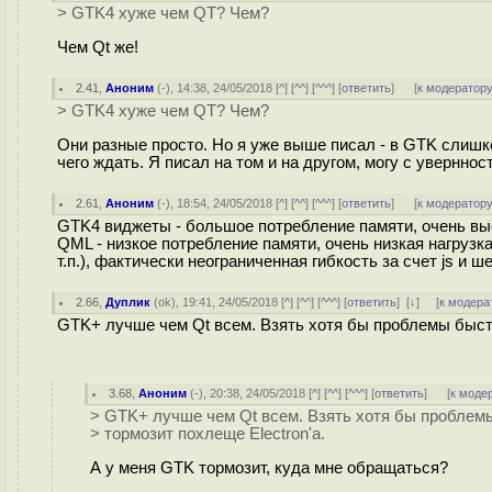
> GTK4 хуже чем QT? Чем?
Чем Qt же!
2.41
,
Аноним
(
-
), 14:38, 24/05/2018 [
^
] [
^^
] [
^^^
] [
ответить
]
[
к модератор
> GTK4 хуже чем QT? Чем?
Они разные просто. Но я уже выше писал - в GTK слишк
чего ждать. Я писал на том и на другом, могу с уверннос
2.61
,
Аноним
(
-
), 18:54, 24/05/2018 [
^
] [
^^
] [
^^^
] [
ответить
]
[
к модератор
GTK4 виджеты - большое потребление памяти, очень выс
QML - низкое потребление памяти, очень низкая нагруз
т.п.), фактически неограниченная гибкость за счет js и ш
2.66
,
Дуплик
(
ok
), 19:41, 24/05/2018 [
^
] [
^^
] [
^^^
] [
ответить
]
[
↓
] [
к модера
GTK+ лучше чем Qt всем. Взять хотя бы проблемы быстр
3.68
,
Аноним
(
-
), 20:38, 24/05/2018 [
^
] [
^^
] [
^^^
] [
ответить
]
[
к моде
> GTK+ лучше чем Qt всем. Взять хотя бы проблем
> тормозит похлеще Electron'а.
А у меня GTK тормозит, куда мне обращаться?