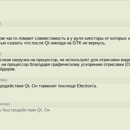
у
]
ом часто ломают совместимость а у руля хипсторы от которых 
тью сказать что после Qt никогда на GTK не вернусь.
у
]
окая нагрузка на процессор, не используют для отрисовки виде
ка на процессор благодаря графическому ускорению отрисовки (
ейдеров.
тору
]
одействия Qt. Он тормозит похлеще Electron'а.
ратору
]
ы быстродействия Qt. Он