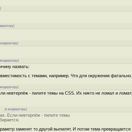
у
]
одератору
]
 модератору
]
 модератору
]
ичину назвать:
вместимость с темами, например. Что для окружения фатально.
 модератору
]
сли невтерпёж - пилите темы на CSS. Их никто не ломал и ломат
]
[
к модератору
]
-ах. Если невтерпёж - пилите темы
бирается.
араметр заменят то другой выпилят. И потом тема превращается