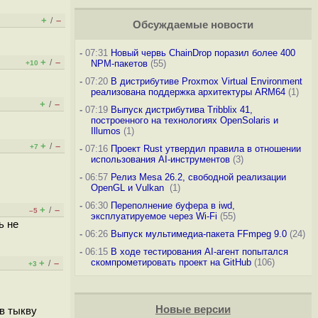
+
–
/
Обсуждаемые новости
-
07:31
Новый червь ChainDrop поразил более 400
+
–
/
NPM-пакетов
(55)
+10
-
07:20
В дистрибутиве Proxmox Virtual Environment
реализована поддержка архитектуры ARM64
(1)
+
–
/
-
07:19
Выпуск дистрибутива Tribblix 41,
построенного на технологиях OpenSolaris и
Illumos
(1)
+
–
/
+7
-
07:16
Проект Rust утвердил правила в отношении
использования AI-инструментов
(3)
-
06:57
Релиз Mesa 26.2, свободной реализации
OpenGL и Vulkan
(1)
-
06:30
Переполнение буфера в iwd,
+
–
/
–5
эксплуатируемое через Wi-Fi
(55)
ь не
-
06:26
Выпуск мультимедиа-пакета FFmpeg 9.0
(24)
-
06:15
В ходе тестирования AI-агент попытался
скомпрометировать проект на GitHub
(106)
+
–
/
+3
Новые версии
 в тыкву