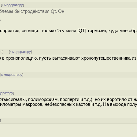
[
к модератору
]
облемы быстродействия Qt. Он
?
приятия, он видит только "а у меня [QT] тормозит, куда мне об
ть
]
[
к модератору
]
о в хронополицию, пусть вытаскивают хронопутешественника из 
[
к модератору
]
дератору
]
оты/сигналы, полиморфизм, проперти и т.д.), но их воротило от 
километры макросов, небезопасных кастов и т.д. На выходе пол
у
]