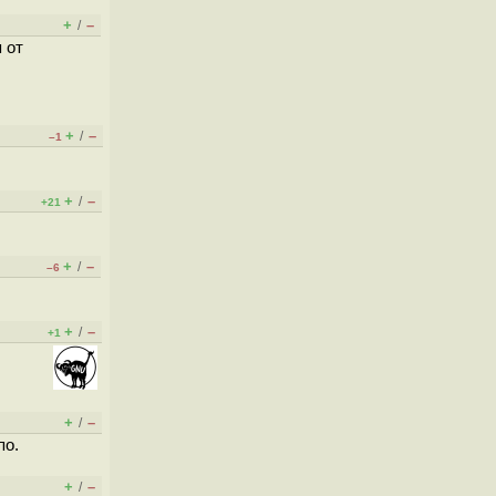
+
–
/
 от
+
–
/
–1
+
–
/
+21
+
–
/
–6
+
–
/
+1
+
–
/
по.
+
–
/