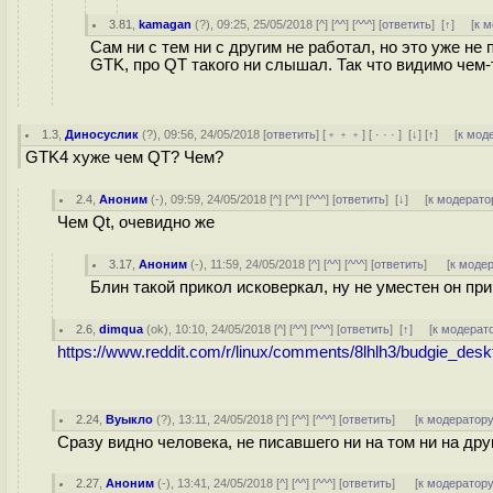
3.81
,
kamagan
(
?
), 09:25, 25/05/2018 [
^
] [
^^
] [
^^^
] [
ответить
]
[
↑
] [
к 
Сам ни с тем ни с другим не работал, но это уже не
GTK, про QT такого ни слышал. Так что видимо чем-
1.3
,
Диносуслик
(
?
), 09:56, 24/05/2018 [
ответить
] [
﹢﹢﹢
] [
· · ·
]
[
↓
] [
↑
] [
к мод
GTK4 хуже чем QT? Чем?
2.4
,
Аноним
(
-
), 09:59, 24/05/2018 [
^
] [
^^
] [
^^^
] [
ответить
]
[
↓
] [
к модерато
Чем Qt, очевидно же
3.17
,
Аноним
(
-
), 11:59, 24/05/2018 [
^
] [
^^
] [
^^^
] [
ответить
]
[
к моде
Блин такой прикол исковеркал, ну не уместен он при
2.6
,
dimqua
(
ok
), 10:10, 24/05/2018 [
^
] [
^^
] [
^^^
] [
ответить
]
[
↑
] [
к модерат
https://www.reddit.com/r/linux/comments/8lhlh3/budgie_de
2.24
,
Вуыкло
(
?
), 13:11, 24/05/2018 [
^
] [
^^
] [
^^^
] [
ответить
]
[
к модератор
Сразу видно человека, не писавшего ни на том ни на дру
2.27
,
Аноним
(
-
), 13:41, 24/05/2018 [
^
] [
^^
] [
^^^
] [
ответить
]
[
к модератор