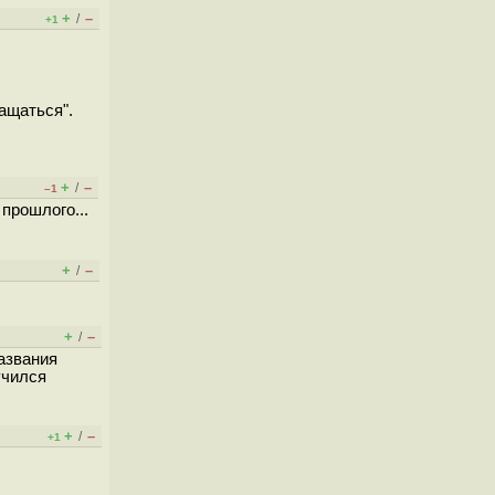
+
–
/
+1
ращаться".
+
–
/
–1
прошлого...
+
–
/
+
–
/
названия
учился
+
–
/
+1