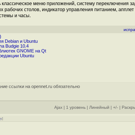
ь классическое меню приложений, систему переключения за
ых рабочих столов, индикатор управления питанием, апплет
стемы и часы.
испра
)
я Debian и Ubuntu
а Budgie 10.4
иблиотек GNOME на Qt
редакции Ubuntu
ние ссылки на opennet.ru обязательно
Ajax
|
1 уровень
|
Линейный
|
+/-
|
Раскры
ру
]