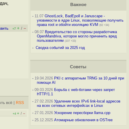
дач,
Важное
-
11.07
GhostLock, BadEpoll и Januscape -
уязвимости в ядре Linux, позволяющие получить
права root и обойти изоляцию KVM
(82 +34)
+
–
вить
/
+7
-
08.07
Вредительство со стороны разработчика
OpenMandriva, которое могло причинить вред
пользователям
(107 +33)
-
Сводка событий за 2025 год
Советы
-
19.04.2026
PKI с аппаратным TRNG за 10 дней при
помощи AI
-
09.03.2026
Борьба с web-ботами через запрет
HTTP/1.1
-
27.02.2026
Удаление всех IPv6 link-local адресов
ть всё
|
RSS
на всех сетевых интерфейсах в Linux
-
27.01.2026
Ускорение пересборки llama.cpp
+
–
/
+4
-
25.12.2025
Атомарные обновления в OSTree