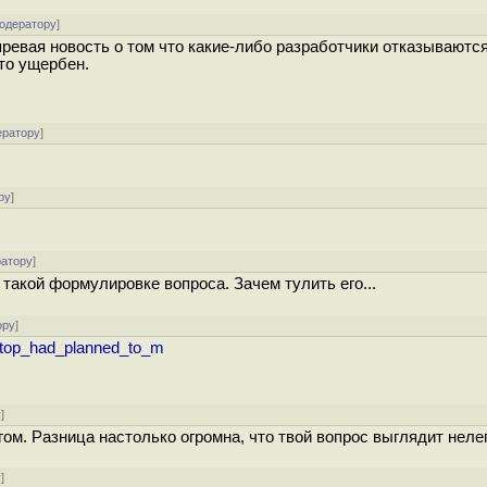
модератору
]
 превая новость о том что какие-либо разработчики отказываются
то ущербен.
ератору
]
ру
]
ратору
]
 такой формулировке вопроса. Зачем тулить его...
ору
]
sktop_had_planned_to_m
у
]
гом. Разница настолько огромна, что твой вопрос выглядит неле
у
]