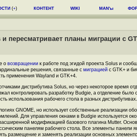
ОСТИ
(
+
)
КОНТЕНТ
WIKI
MAN'ы
ФО
s и пересматривает планы миграции c GT
е о
возвращении
к работе под эгидой проекта Solus и сооб
кардинальные решения, связанные с
миграцией
с GTK+ и би
сть применения Wayland и GTK+4.
тчиками дистрибутива Solus, но через некоторое время от
лжал контролировать разработку Budgie, а отделение было 
ь использования рабочего стола в разных дистрибутивах.
ологиях GNOME, но использует собственные реализации об
омлений. Для управления окнами в Budgie используется ок
асширенной модификацией базового плагина Mutter. Основ
лассическим панелям рабочего стола. Все элементы панели 
енять размещение и заменять реализации основных элемент