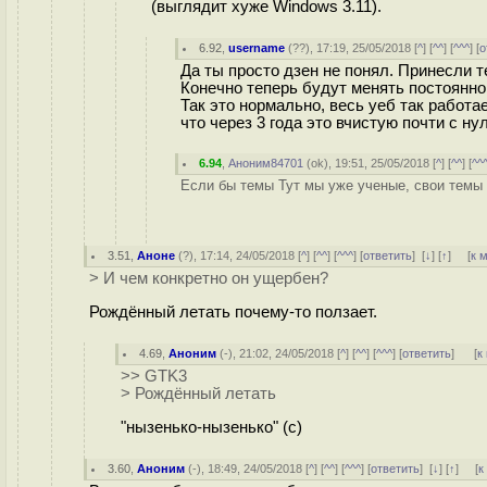
(выглядит хуже Windows 3.11).
6.92
,
username
(
??
), 17:19, 25/05/2018 [
^
] [
^^
] [
^^^
] [
о
Да ты просто дзен не понял. Принесли т
Конечно теперь будут менять постоянно
Так это нормально, весь уеб так работ
что через 3 года это вчистую почти с н
6.94
,
Аноним84701
(
ok
), 19:51, 25/05/2018 [
^
] [
^^
] [
^^
Если бы темы Тут мы уже ученые, свои темы д
3.51
,
Аноне
(
?
), 17:14, 24/05/2018 [
^
] [
^^
] [
^^^
] [
ответить
]
[
↓
] [
↑
] [
к 
> И чем конкретно он ущербен?
Рождённый летать почему-то ползает.
4.69
,
Аноним
(
-
), 21:02, 24/05/2018 [
^
] [
^^
] [
^^^
] [
ответить
]
[
к
>> GTK3
> Рождённый летать
"нызенько-нызенько" (с)
3.60
,
Аноним
(
-
), 18:49, 24/05/2018 [
^
] [
^^
] [
^^^
] [
ответить
]
[
↓
] [
↑
] [
к