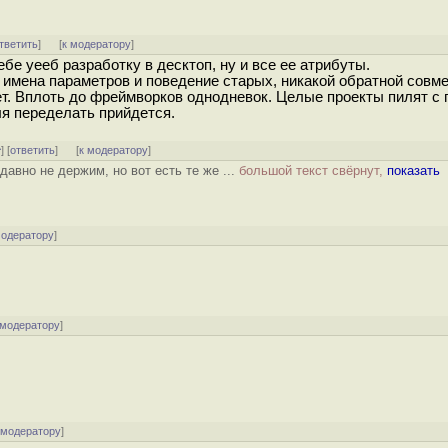
тветить
]
[
к модератору
]
ебе уееб разработку в десктоп, ну и все ее атрибуты.
 имена параметров и поведение старых, никакой обратной совм
ает. Вплоть до фреймворков однодневок. Целые проекты пилят с
уля переделать прийдется.
^
] [
ответить
]
[
к модератору
]
авно не держим, но вот есть те же ...
большой текст свёрнут,
показать
модератору
]
 модератору
]
 модератору
]