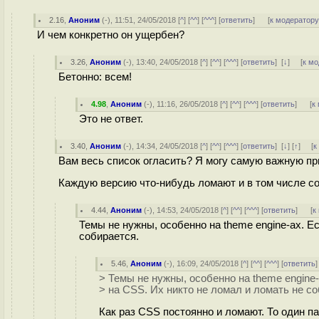
2.16
,
Аноним
(
-
), 11:51, 24/05/2018 [
^
] [
^^
] [
^^^
] [
ответить
]
[
к модератор
И чем конкретно он ущербен?
3.26
,
Аноним
(
-
), 13:40, 24/05/2018 [
^
] [
^^
] [
^^^
] [
ответить
]
[
↓
] [
к м
Бетонно: всем!
4.98
,
Аноним
(
-
), 11:16, 26/05/2018 [
^
] [
^^
] [
^^^
] [
ответить
]
[
к
Это не ответ.
3.40
,
Аноним
(
-
), 14:34, 24/05/2018 [
^
] [
^^
] [
^^^
] [
ответить
]
[
↓
] [
↑
] [
к
Вам весь список огласить? Я могу самую важную пр
Каждую версию что-нибудь ломают и в том числе со
4.44
,
Аноним
(
-
), 14:53, 24/05/2018 [
^
] [
^^
] [
^^^
] [
ответить
]
[
к
Темы не нужны, особенно на theme engine-ах. Е
собирается.
5.46
,
Аноним
(
-
), 16:09, 24/05/2018 [
^
] [
^^
] [
^^^
] [
ответить
> Темы не нужны, особенно на theme engine
> на CSS. Их никто не ломал и ломать не со
Как раз CSS постоянно и ломают. То один п