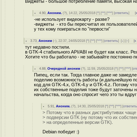
Виджеты - большое потребление памяти, высокая на
4.90
,
Аноним.
(
?
), 14:22, 25/05/2018 [
^
] [
^^
] [
^^^
] [
ответить
]
[
-не использует видеокарту - разве?
-виджеты - кто бы пересчитал их пользователей
у тех кому поиграться по "первости"
3.73
,
Аноним
(
-
), 22:37, 24/05/2018 [
^
] [
^^
] [
^^^
] [
ответить
]
[
↓
] [
↑
] [
к
тут недавно постили.
в GTK-4 стабильного API/ABI не будет как класс. Р
Хотите что бы работало - не забывайте постоянно п
4.88
,
Очередной аноним
(
?
), 11:59, 25/05/2018 [
^
] [
^^
] [
^^^
] [
от
Пипец, если так. Тогда главное даже не замедл
поделию возможность работы (и дальнейшую по
код для GTK-4.x, GTK-4.y и GTK-4.z. Потому чт
их собственные поделия тоже будут заточены н
начальства, когда оно спросит чего это ты вдруг
5.91
,
Аноним.
(
?
), 14:30, 25/05/2018 [
^
] [
^^
] [
^^^
] [
ответит
> Потому что в разных дистрибутивах чаще
> подверсии GTK (ну потому что их собств
> на определенные версии GTK).
Debian победит :)