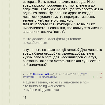
историю. Есть ветка - значит, навсегда. И ее
всегда можно проследить от появления и до
закрытия. В отличие от git'а, где это просто метка
одной из голов. Ну, если по дурости создал
лишнюю и успел кому-то передать - живешь
теперь с ней, ничего страшного.
Для ненавсегда есть букмарки. Что вы в них
ниасиливаете - непонятно, поскольку это именно
аналоги гитовских "веток".
> что делает аналог фичи git remote
неюзабельным.
а тут я чего не знаю про git remote? Для меня это
всегда была неудобная замена добавления
чужих репо в hgrc, для неосиляторов vi, а тут,
внезапно, какая-то метафизическая сущность в
ней заложена?
–1
7.52
,
KonstantinB
(
ok
), 05:41, 17/04/2018 [
^
] [
^^
] [
^^^
]
+
–
[
ответить
]
[
к модератору
]
/
> Единственно, что есть знакового в hg -
это tourtoise hg workbench
> нубы и вiндузятники
:-)