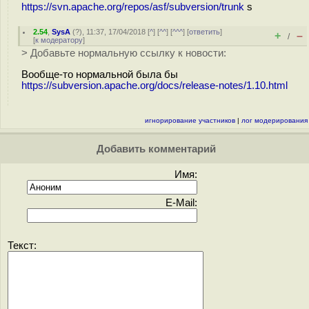
https://svn.apache.org/repos/asf/subversion/trunk
s
2.54
,
SysA
(
?
), 11:37, 17/04/2018 [
^
] [
^^
] [
^^^
] [
ответить
]
+
–
/
[
к модератору
]
> Добавьте нормальную ссылку к новости:
Вообще-то нормальной была бы
https://subversion.apache.org/docs/release-notes/1.10.html
игнорирование участников
|
лог модерирования
Добавить комментарий
Имя:
E-Mail:
Текст: