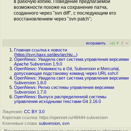
в рабочую копию. Поведение предлагаемой
возможности похоже на сохранение патча,
созданного через "svn diff", с последующим его
восстановлением через "svn patch";
+
–
исправить
/
+21
Главная ссылка к новости
(
https://svn.haxx.se/dev/archiv...
)
OpenNews: Увидела свет система управления версиями
Apache Subversion 1.9.0
OpenNews: Уязвимость в Git, Subversion и Mercurial,
допускающая подстановку команд через URL ssh://
OpenNews: Увидела свет система управления версиями
Subversion 1.8.0
OpenNews: Релиз системы управления версиями
Subversion 1.7.0
OpenNews: Выпуск распределенной системы
управления исходными текстами Git 2.16.0
Лицензия:
CC BY 3.0
Короткая ссылка: https://opennet.ru/48444-subversion
Ключевые слова:
subversion
,
svn