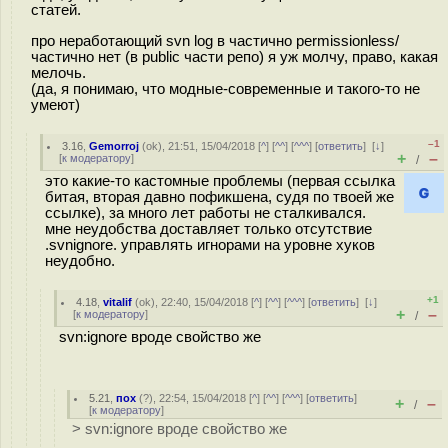
статей.
про неработающий svn log в частично permissionless/
частично нет (в public части репо) я уж молчу, право, какая
мелочь.
(да, я понимаю, что модные-современные и такого-то не
умеют)
–1
3.16
,
Gemorroj
(
ok
), 21:51, 15/04/2018 [
^
] [
^^
] [
^^^
] [
ответить
]
[
↓
]
+
–
[
к модератору
]
/
это какие-то кастомные проблемы (первая ссылка
битая, вторая давно пофикшена, судя по твоей же
ссылке), за много лет работы не сталкивался.
мне неудобства доставляет только отсутствие
.svnignore. управлять игнорами на уровне хуков
неудобно.
+1
4.18
,
vitalif
(
ok
), 22:40, 15/04/2018 [
^
] [
^^
] [
^^^
] [
ответить
]
[
↓
]
+
–
[
к модератору
]
/
svn:ignore вроде свойство же
5.21
,
пох
(
?
), 22:54, 15/04/2018 [
^
] [
^^
] [
^^^
] [
ответить
]
+
–
/
[
к модератору
]
> svn:ignore вроде свойство же