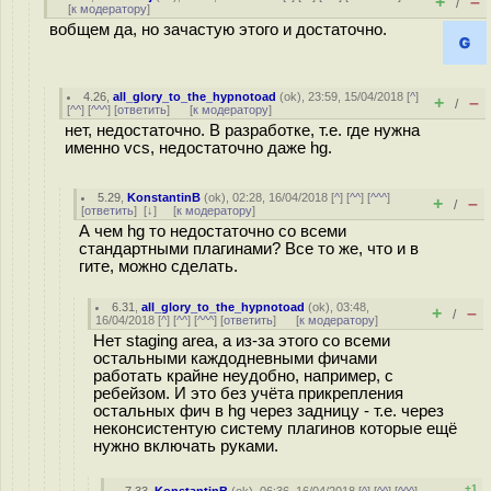
+
–
/
[
к модератору
]
вобщем да, но зачастую этого и достаточно.
4.26
,
all_glory_to_the_hypnotoad
(
ok
), 23:59, 15/04/2018 [
^
]
+
–
/
[
^^
] [
^^^
] [
ответить
]
[
к модератору
]
нет, недостаточно. В разработке, т.е. где нужна
именно vcs, недостаточно даже hg.
5.29
,
KonstantinB
(
ok
), 02:28, 16/04/2018 [
^
] [
^^
] [
^^^
]
+
–
/
[
ответить
]
[
↓
] [
к модератору
]
А чем hg то недостаточно со всеми
стандартными плагинами? Все то же, что и в
гите, можно сделать.
6.31
,
all_glory_to_the_hypnotoad
(
ok
), 03:48,
+
–
/
16/04/2018 [
^
] [
^^
] [
^^^
] [
ответить
]
[
к модератору
]
Нет staging area, а из-за этого со всеми
остальными каждодневными фичами
работать крайне неудобно, например, с
ребейзом. И это без учёта прикрепления
остальных фич в hg через задницу - т.е. через
неконсистентую систему плагинов которые ещё
нужно включать руками.
+1