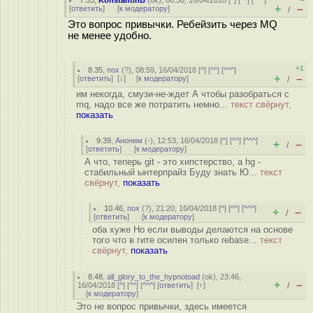
7.33
,
KonstantinB
(
ok
), 06:36, 16/04/2018 [
^
] [
^^
] [
^^^
]
+
–
[
ответить
]
[
к модератору
]
/
Это вопрос привычки. Ребейзить через MQ
не менее удобно.
+1
8.35
,
пох
(
?
), 08:59, 16/04/2018 [
^
] [
^^
] [
^^^
]
+
–
[
ответить
]
[
↓
] [
к модератору
]
/
им некогда, смузи-не-ждет А чтобы разобраться с
mq, надо все же потратить немно...
текст свёрнут,
показать
9.39
,
Аноним
(
-
), 12:53, 16/04/2018 [
^
] [
^^
] [
^^^
]
+
–
/
[
ответить
]
[
к модератору
]
А что, теперь git - это хипстерство, а hg -
стабильный ынтерпрайз Буду знать Ю...
текст
свёрнут,
показать
10.46
,
пох
(
?
), 21:20, 16/04/2018 [
^
] [
^^
] [
^^^
]
+
–
/
[
ответить
]
[
к модератору
]
оба хуже Но если выводы делаются на основе
того что в гите осилен только rebase...
текст
свёрнут,
показать
8.48
,
all_glory_to_the_hypnotoad
(
ok
), 23:46,
+
–
16/04/2018 [
^
] [
^^
] [
^^^
] [
ответить
]
[
↑
]
/
[
к модератору
]
Это не вопрос привычки, здесь имеется