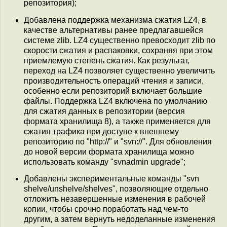
репозитория);
Добавлена поддержка механизма сжатия LZ4, в
качестве альтернативы ранее предлагавшейся
системе zlib. LZ4 существенно превосходит zlib по
скорости сжатия и распаковки, сохраняя при этом
приемлемую степень сжатия. Как результат,
переход на LZ4 позволяет существенно увеличить
производительность операций чтения и записи,
особенно если репозиторий включает большие
файлы. Поддержка LZ4 включена по умолчанию
для сжатия данных в репозитории (версия
формата хранилища 8), а также применяется для
сжатия трафика при доступе к внешнему
репозиторию по "http://" и "svn://". Для обновления
до новой версии формата хранилища можно
использовать команду "svnadmin upgrade";
Добавлены экспериментальные команды "svn
shelve/unshelve/shelves", позволяющие отдельно
отложить незавершенные изменения в рабочей
копии, чтобы срочно поработать над чем-то
другим, а затем вернуть недоделанные изменения