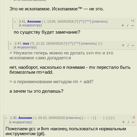
Это не ископаемое. Ископаемое™ — не это.
+1
3.41
,
Аноним
(
-
), 13:04, 16/04/2018 [
^
] [
^^
] [
^^^
] [
ответить
]
+
–
[
к модератору
]
/
по существу будет замечание?
2.47
,
пох
(
?
), 21:22, 16/04/2018 [
^
] [
^^
] [
^^^
] [
ответить
]
[
↑
]
+
–
/
[
к модератору
]
> Неужели теперь можно не делать svn mv и это
ископаемое само догадается
нет, наоборот, насколько я понимаю - mv перестало быть
безмозглым rm+add.
> о переименовании методом rm + add?
а зачем ты это делаешь?
–2
1.30
,
Аноним
(
-
), 03:10, 16/04/2018 [
ответить
] [
﹢﹢﹢
] [
· · ·
]
[
↓
] [
↑
]
+
–
[
к модератору
]
/
Пожелаем gcc и llvm наконец пользоваться нормальным
инструментом (git).