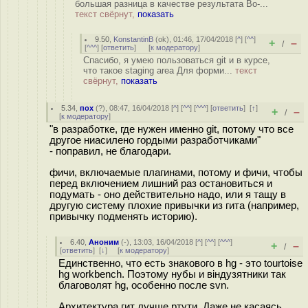
большая разница в качестве результата Во-...
текст свёрнут,
показать
9.50
,
KonstantinB
(
ok
), 01:46, 17/04/2018 [
^
] [
^^
]
+
–
/
[
^^^
] [
ответить
]
[
к модератору
]
Спасибо, я умею пользоваться git и в курсе,
что такое staging area Для форми...
текст
свёрнут,
показать
5.34
,
пох
(
?
), 08:47, 16/04/2018 [
^
] [
^^
] [
^^^
] [
ответить
]
[
↑
]
+
–
/
[
к модератору
]
"в разработке, где нужен именно git, потому что все
другое ниасилено гордыми разработчиками"
- поправил, не благодари.
фичи, включаемые плагинами, потому и фичи, чтобы
перед включением лишний раз остановиться и
подумать - оно действительно надо, или я тащу в
другую систему плохие привычки из гита (например,
привычку подменять историю).
6.40
,
Аноним
(
-
), 13:03, 16/04/2018 [
^
] [
^^
] [
^^^
]
+
–
/
[
ответить
]
[
↓
] [
к модератору
]
Единственно, что есть знакового в hg - это tourtoise
hg workbench. Поэтому нубы и вiндузятники так
благоволят hg, особенно после svn.
Архитектура гит лучше ртути. Даже не касаясь