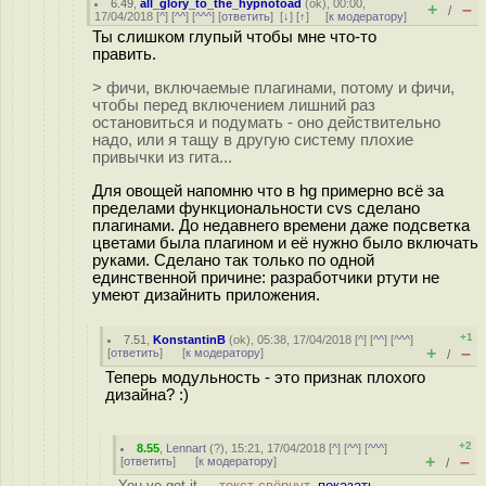
6.49
,
all_glory_to_the_hypnotoad
(
ok
), 00:00,
+
–
/
17/04/2018 [
^
] [
^^
] [
^^^
] [
ответить
]
[
↓
] [
↑
] [
к модератору
]
Ты слишком глупый чтобы мне что-то
править.
> фичи, включаемые плагинами, потому и фичи,
чтобы перед включением лишний раз
остановиться и подумать - оно действительно
надо, или я тащу в другую систему плохие
привычки из гита...
Для овощей напомню что в hg примерно всё за
пределами функциональности сvs сделано
плагинами. До недавнего времени даже подсветка
цветами была плагином и её нужно было включать
руками. Сделано так только по одной
единственной причине: разработчики ртути не
умеют дизайнить приложения.
+1
7.51
,
KonstantinB
(
ok
), 05:38, 17/04/2018 [
^
] [
^^
] [
^^^
]
+
–
[
ответить
]
[
к модератору
]
/
Теперь модульность - это признак плохого
дизайна? :)
+2
8.55
,
Lennart
(
?
), 15:21, 17/04/2018 [
^
] [
^^
] [
^^^
]
+
–
[
ответить
]
[
к модератору
]
/
You ve got it ...
текст свёрнут,
показать