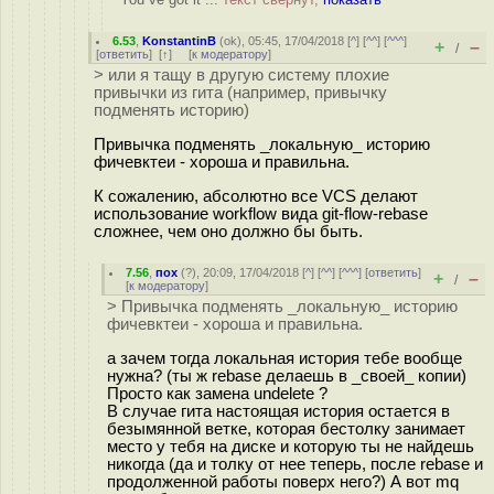
6.53
,
KonstantinB
(
ok
), 05:45, 17/04/2018 [
^
] [
^^
] [
^^^
]
+
–
/
[
ответить
]
[
↑
] [
к модератору
]
> или я тащу в другую систему плохие
привычки из гита (например, привычку
подменять историю)
Привычка подменять _локальную_ историю
фичевктеи - хороша и правильна.
К сожалению, абсолютно все VCS делают
использование workflow вида git-flow-rebase
сложнее, чем оно должно бы быть.
7.56
,
пох
(
?
), 20:09, 17/04/2018 [
^
] [
^^
] [
^^^
] [
ответить
]
+
–
/
[
к модератору
]
> Привычка подменять _локальную_ историю
фичевктеи - хороша и правильна.
а зачем тогда локальная история тебе вообще
нужна? (ты ж rebase делаешь в _своей_ копии)
Просто как замена undelete ?
В случае гита настоящая история остается в
безымянной ветке, которая бестолку занимает
место у тебя на диске и которую ты не найдешь
никогда (да и толку от нее теперь, после rebase и
продолженной работы поверх него?) А вот mq