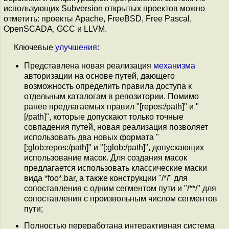
использующих Subversion открытых проектов можно
отметить: проекты Apache, FreeBSD, Free Pascal,
OpenSCADA, GCC и LLVM.
Ключевые
улучшения
:
Представлена новая реализация
механизма
авторизации на основе путей, дающего
возможность определить правила доступа к
отдельным каталогам в репозитории. Помимо
ранее предлагаемых правил "[repos:/path]" и "
[/path]", которые допускают только точные
совпадения путей, новая реализация позволяет
использовать два новых формата "
[:glob:repos:/path]" и "[:glob:/path]", допускающих
использование масок. Для создания масок
предлагается использовать классические маски
вида *foo*.bar, а также конструкции "/*/" для
сопоставления с одним сегментом пути и "/**/" для
сопоставления с произвольным числом сегментов
пути;
Полностью переработана интерактивная система