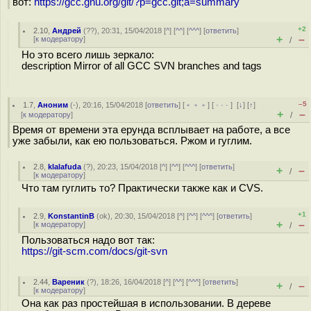
вот:
https://gcc.gnu.org/git/?p=gcc.git;a=summary
+2
2.10
,
Андрей
(
??
), 20:31, 15/04/2018 [
^
] [
^^
] [
^^^
] [
ответить
]
+
–
[
к модератору
]
/
Но это всего лишь зеркало:
description Mirror of all GCC SVN branches and tags
–5
1.7
,
Аноним
(
-
), 20:16, 15/04/2018 [
ответить
] [
﹢﹢﹢
] [
· · ·
]
[
↓
] [
↑
]
+
–
[
к модератору
]
/
Время от времени эта ерунда всплывает на работе, а все
уже забыли, как ею пользоваться. Ржом и гуглим.
2.8
,
klalafuda
(
?
), 20:23, 15/04/2018 [
^
] [
^^
] [
^^^
] [
ответить
]
+
–
/
[
к модератору
]
Что там гуглить то? Практически также как и CVS.
+1
2.9
,
KonstantinB
(
ok
), 20:30, 15/04/2018 [
^
] [
^^
] [
^^^
] [
ответить
]
+
–
[
к модератору
]
/
Пользоваться надо вот так:
https://git-scm.com/docs/git-svn
2.44
,
Вареник
(
?
), 18:26, 16/04/2018 [
^
] [
^^
] [
^^^
] [
ответить
]
+
–
/
[
к модератору
]
Она как раз простейшая в использовании. В дереве