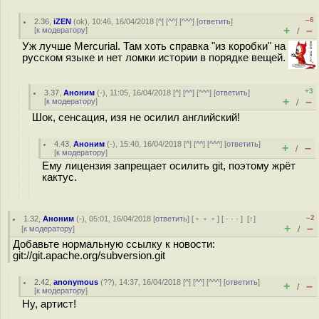
–6
2.36
,
iZEN
(
ok
), 10:46, 16/04/2018 [
^
] [
^^
] [
^^^
] [
ответить
]
+
–
[
к модератору
]
/
Уж лучше Mercurial. Там хоть справка "из коробки" на
русском языке и нет ломки истории в порядке вещей.
+3
3.37
,
Аноним
(
-
), 11:05, 16/04/2018 [
^
] [
^^
] [
^^^
] [
ответить
]
+
–
[
к модератору
]
/
Шок, сенсация, изя не осилил английский!
4.43
,
Аноним
(
-
), 15:40, 16/04/2018 [
^
] [
^^
] [
^^^
] [
ответить
]
+
–
/
[
к модератору
]
Ему лицензия запрещает осилить git, поэтому жрёт
кактус.
–2
1.32
,
Аноним
(
-
), 05:01, 16/04/2018 [
ответить
] [
﹢﹢﹢
] [
· · ·
]
[
↑
]
+
–
[
к модератору
]
/
Добавьте нормальную ссылку к новости:
git://git.apache.org/subversion.git
2.42
,
anonymous
(
??
), 14:37, 16/04/2018 [
^
] [
^^
] [
^^^
] [
ответить
]
+
–
/
[
к модератору
]
Ну, артист!