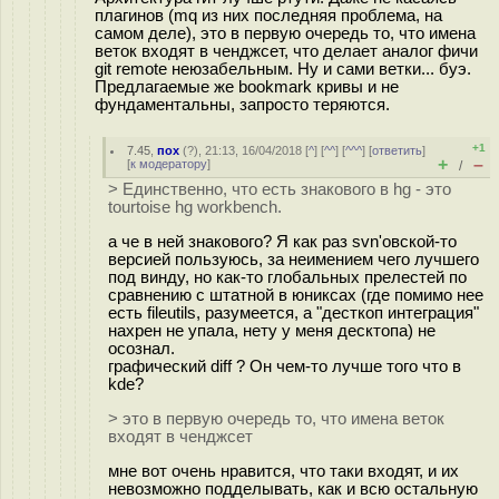
плагинов (mq из них последняя проблема, на
самом деле), это в первую очередь то, что имена
веток входят в ченджсет, что делает аналог фичи
git remote неюзабельным. Ну и сами ветки... буэ.
Предлагаемые же bookmark кривы и не
фундаментальны, запросто теряются.
+1
7.45
,
пох
(
?
), 21:13, 16/04/2018 [
^
] [
^^
] [
^^^
] [
ответить
]
+
–
[
к модератору
]
/
> Единственно, что есть знакового в hg - это
tourtoise hg workbench.
а че в ней знакового? Я как раз svn'овской-то
версией пользуюсь, за неимением чего лучшего
под винду, но как-то глобальных прелестей по
сравнению с штатной в юниксах (где помимо нее
есть fileutils, разумеется, а "десткоп интеграция"
нахрен не упала, нету у меня десктопа) не
осознал.
графический diff ? Он чем-то лучше того что в
kde?
> это в первую очередь то, что имена веток
входят в ченджсет
мне вот очень нравится, что таки входят, и их
невозможно подделывать, как и всю остальную