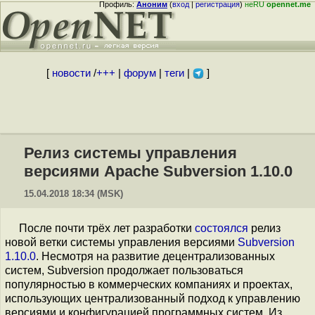
Профиль:
Аноним
(
вход
|
регистрация
)
неRU
opennet.me
[
новости
/
+++
|
форум
|
теги
|
]
Релиз системы управления
версиями Apache Subversion 1.10.0
15.04.2018 18:34 (MSK)
После почти трёх лет разработки
состоялся
релиз
новой ветки системы управления версиями
Subversion
1.10.0
. Несмотря на развитие децентрализованных
систем, Subversion продолжает пользоваться
популярностью в коммерческих компаниях и проектах,
использующих централизованный подход к управлению
версиями и конфигурацией программных систем. Из