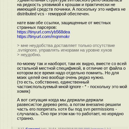
на редкость уязвимой к крэшам и практически не
имеющей средств починки. А поскольку это нифига не
distributed vcs - геморрой обеспечен.
нате вам обе ссылки, защищенные от местных
странных парсеров:
https://tinyurl.com/yb568dea
https://tinyurl.com/mqnmokr
> мне неудобства доставляет только отсутствие
.svnignore. управлять игнорами на уровне хуков
> неудобно.
по-моему так и наоборот, там их видно, вместе со всей
остальной местной спецификой, в отличие от файла о
котором все время надо отдельно помнить. Но для
моих целей оно вообще очень редко нужно.
(то есть, собственно, единственный
частоиспользуемый мной ignore - * - поскольку это мой
хомяк)
А вот ситуация когда мы держали-держали
развесистое дерево репо, а потом внезапно решили
часть его попрятать хотя бы под svn permissions -
случалась. Оно при этом как-то работает, но изрядно
странно.