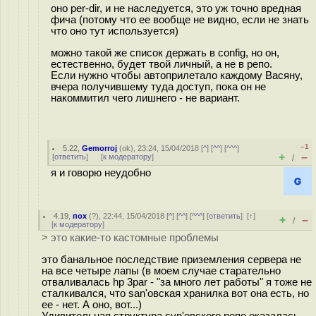
оно per-dir, и не наследуется, это уж точно вредная
фича (потому что ее вообще не видно, если не знать
что оно тут используется)
можно такой же список держать в config, но он,
естественно, будет твой личный, а не в репо.
Если нужно чтобы автоприлетало каждому Васяну,
вчера получившему туда доступ, пока он не
накоммитил чего лишнего - не вариант.
–1
5.22
,
Gemorroj
(
ok
), 23:24, 15/04/2018 [
^
] [
^^
] [
^^^
]
+
–
[
ответить
]
[
к модератору
]
/
я и говорю неудобно
4.19
,
пох
(
?
), 22:44, 15/04/2018 [
^
] [
^^
] [
^^^
] [
ответить
]
[
↑
]
+
–
/
[
к модератору
]
> это какие-то кастомные проблемы
это банальное последствие приземления сервера не
на все четыре лапы (в моем случае старательно
отваливалась hp 3par - "за много лет работы" я тоже не
сталкивался, что san'овская хранилка вот она есть, но
ее - нет. А оно, вот...)
Удивительная структура svn'овского репо оказалась