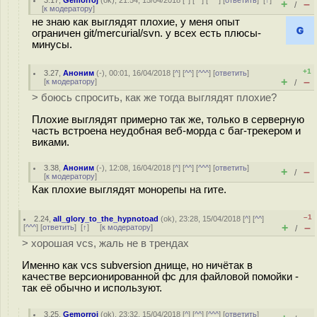
3.17
,
Gemorroj
(
ok
), 21:54, 15/04/2018 [
^
] [
^^
] [
^^^
] [
ответить
]
[
↑
]
+
–
/
[
к модератору
]
не знаю как выглядят плохие, у меня опыт
ограничен git/mercurial/svn. у всех есть плюсы-
минусы.
+1
3.27
,
Аноним
(
-
), 00:01, 16/04/2018 [
^
] [
^^
] [
^^^
] [
ответить
]
+
–
[
к модератору
]
/
> боюсь спросить, как же тогда выглядят плохие?
Плохие выглядят примерно так же, только в серверную
часть встроена неудобная веб-морда с баг-трекером и
виками.
3.38
,
Аноним
(
-
), 12:08, 16/04/2018 [
^
] [
^^
] [
^^^
] [
ответить
]
+
–
/
[
к модератору
]
Как плохие выглядят монорепы на гите.
–1
2.24
,
all_glory_to_the_hypnotoad
(
ok
), 23:28, 15/04/2018 [
^
] [
^^
]
+
–
[
^^^
] [
ответить
]
[
↑
] [
к модератору
]
/
> хорошая vcs, жаль не в трендах
Именно как vcs subversion днище, но ничётак в
качестве версионированной фс для файловой помойки -
так её обычно и используют.
3.25
,
Gemorroj
(
ok
), 23:32, 15/04/2018 [
^
] [
^^
] [
^^^
] [
ответить
]