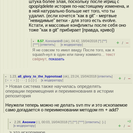
штука более злая, поскольку после игрищ с
qpop/qdelete история по-настоящему изменена, и
в ней натурально больше нет того, что ты
удалил. (если хочется "как в git" - мертвые
"невидимые" ветки - для этого есть evolve.
Кстати, и массовые конфликты после себя оно
тоже "как в git" прибирает [правда, криво])
8.57
,
KonstantinB
(
ok
), 04:42, 18/04/2018 [
^
] [
^^
]
+
–
/
[
^^^
] [
ответить
]
[
к модератору
]
Я не совсем то имел ввиду После того, как я
squash-нул в один или пачку коммито...
текст
свёрнут,
показать
1.23
,
all_glory_to_the_hypnotoad
(
ok
), 23:24, 15/04/2018 [
ответить
]
+
–
/
[
﹢﹢﹢
] [
· · ·
]
[
↓
] [
↑
] [
к модератору
]
> Новая система также научилась определять
операции перемещения и переименования в истории
репозитория
Неужели теперь можно не делать svn mv и это ископаемое
само догадается о переименовании методом rm + add?
+2
2.28
,
Аноним
(
-
), 00:03, 16/04/2018 [
^
] [
^^
] [
^^^
] [
ответить
]
[
↓
]
+
–
[
к модератору
]
/
> это ископаемое