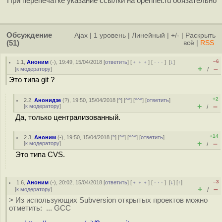
При перепечатке указание ссылки на opennet.ru обязательно
Обсуждение
Ajax
|
1 уровень
|
Линейный
|
+/-
|
Раскрыть
(51)
всё
|
RSS
–6
1.1
,
Аноним
(
-
), 19:49, 15/04/2018 [
ответить
] [
﹢﹢﹢
] [
· · ·
]
[
↓
]
+
–
[
к модератору
]
/
Это типа git ?
+2
2.2
,
Анонидзе
(
?
), 19:50, 15/04/2018 [
^
] [
^^
] [
^^^
] [
ответить
]
+
–
[
к модератору
]
/
Да, только централизованный.
+14
2.3
,
Аноним
(
-
), 19:50, 15/04/2018 [
^
] [
^^
] [
^^^
] [
ответить
]
+
–
[
к модератору
]
/
Это типа CVS.
–3
1.6
,
Аноним
(
-
), 20:02, 15/04/2018 [
ответить
] [
﹢﹢﹢
] [
· · ·
]
[
↓
] [
↑
]
+
–
[
к модератору
]
/
> Из использующих Subversion открытых проектов можно
отметить: ... GCC