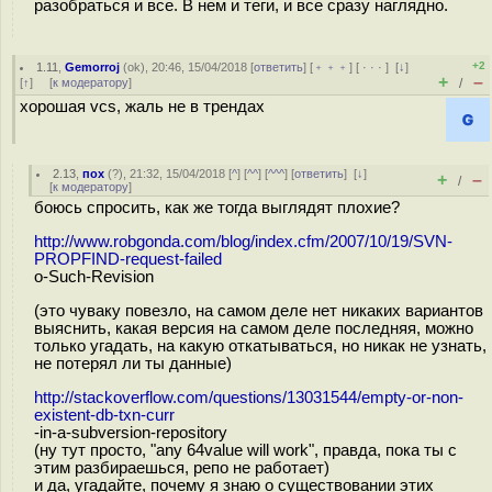
разобраться и все. В нем и теги, и все сразу наглядно.
+2
1.11
,
Gemorroj
(
ok
), 20:46, 15/04/2018 [
ответить
] [
﹢﹢﹢
] [
· · ·
]
[
↓
]
+
–
[
↑
] [
к модератору
]
/
хорошая vcs, жаль не в трендах
2.13
,
пох
(
?
), 21:32, 15/04/2018 [
^
] [
^^
] [
^^^
] [
ответить
]
[
↓
]
+
–
/
[
к модератору
]
боюсь спросить, как же тогда выглядят плохие?
http://www.robgonda.com/blog/index.cfm/2007/10/19/SVN-
PROPFIND-request-failed
o-Such-Revision
(это чуваку повезло, на самом деле нет никаких вариантов
выяснить, какая версия на самом деле последняя, можно
только угадать, на какую откатываться, но никак не узнать,
не потерял ли ты данные)
http://stackoverflow.com/questions/13031544/empty-or-non-
existent-db-txn-curr
-in-a-subversion-repository
(ну тут просто, "any 64value will work", правда, пока ты с
этим разбираешься, репо не работает)
и да, угадайте, почему я знаю о существовании этих