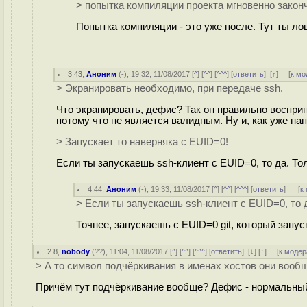
> попытка компиляции проекта мгновенно закон
Попытка компиляции - это уже после. Тут ты ло
3.43
,
Аноним
(
-
), 19:32, 11/08/2017 [
^
] [
^^
] [
^^^
] [
ответить
]
[
↑
] [
к мо
> Экранировать необходимо, при передаче ssh.
Что экранировать, дефис? Так он правильно восприн
потому что не является валидным. Ну и, как уже нап
> Запускает то наверняка с EUID=0!
Если ты запускаешь ssh-клиент с EUID=0, то да. То
4.44
,
Аноним
(
-
), 19:33, 11/08/2017 [
^
] [
^^
] [
^^^
] [
ответить
]
[
к
> Если ты запускаешь ssh-клиент с EUID=0, то 
Точнее, запускаешь с EUID=0 git, который запус
2.8
,
nobody
(
??
), 11:04, 11/08/2017 [
^
] [
^^
] [
^^^
] [
ответить
]
[
↓
] [
↑
] [
к модер
> А то символ подчёркивания в именах хостов они вооб
Причём тут подчёркивание вообще? Дефис - нормальный 