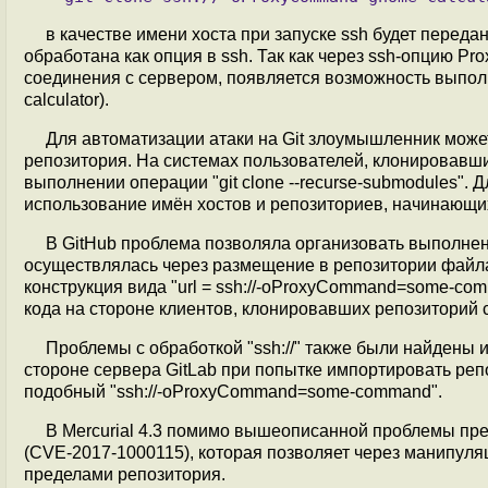
в качестве имени хоста при запуске ssh будет переда
обработана как опция в ssh. Так как через ssh-опцию 
соединения с сервером, появляется возможность выпол
calculator).
Для автоматизации атаки на Git злоумышленник може
репозитория. На системах пользователей, клонировавш
выполнении операции "git clone --recurse-submodules". 
использование имён хостов и репозиториев, начинающих
В GitHub проблема позволяла организовать выполнени
осуществлялась через размещение в репозитории файла .
конструкция вида "url = ssh://-oProxyCommand=some-co
кода на стороне клиентов, клонировавших репозиторий с
Проблемы с обработкой "ssh://" также были найдены 
стороне сервера GitLab при попытке импортировать репо
подобный "ssh://-oProxyCommand=some-command".
В Mercurial 4.3 помимо вышеописанной проблемы пре
(CVE-2017-1000115), которая позволяет через манипуля
пределами репозитория.