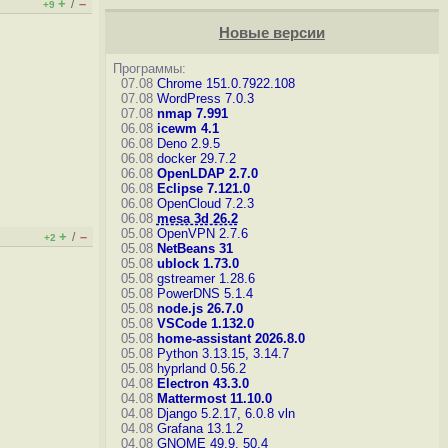
+
–
/
+9
Новые версии
Программы:
07.08
Chrome 151.0.7922.108
07.08
WordPress 7.0.3
07.08
nmap 7.991
06.08
icewm 4.1
06.08
Deno 2.9.5
06.08
docker 29.7.2
06.08
OpenLDAP 2.7.0
06.08
Eclipse 7.121.0
06.08
OpenCloud 7.2.3
06.08
mesa 3d 26.2
05.08
OpenVPN 2.7.6
+
–
/
+2
05.08
NetBeans 31
05.08
ublock 1.73.0
05.08
gstreamer 1.28.6
05.08
PowerDNS 5.1.4
05.08
node.js 26.7.0
05.08
VSCode 1.132.0
05.08
home-assistant 2026.8.0
05.08
Python 3.13.15, 3.14.7
05.08
hyprland 0.56.2
04.08
Electron 43.3.0
04.08
Mattermost 11.10.0
04.08
Django 5.2.17, 6.0.8
vln
04.08
Grafana 13.1.2
04.08
GNOME 49.9, 50.4