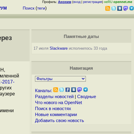
Профиль:
Аноним
(
вход
|
регистрация
)
неRU
opennet.me
РУМ
Поиск
(
теги
)
ерез
Памятные даты
17 июля
Slackware
исполнилось 33 года
Навигация
SH,
рмленной
-2017-
других
Каналы:
раузере
Разделы новостей
|
Сводные
Что нового на OpenNet
Поиск в новостях
 имени
Новые комментарии
Добавить свою новость