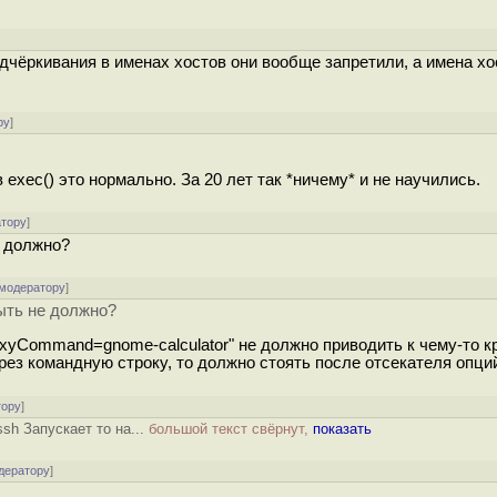
подчёркивания в именах хостов они вообще запретили, а имена хо
ру
]
exec() это нормально. За 20 лет так *ничему* и не научились.
атору
]
е должно?
 модератору
]
ыть не должно?
ProxyCommand=gnome-calculator" не должно приводить к чему-то к
рез командную строку, то должно стоять после отсекателя опций 
тору
]
sh Запускает то на...
большой текст свёрнут,
показать
дератору
]