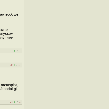
там вообще
ектах
запуском
олучите-
+
–
/
+
–
/
–2
metasploit,
pecial-git-
+
–
/
–1