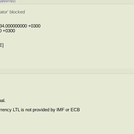
одератору
]
tor' blocked
:34.000000000 +0300
0 +0300
E]
al.
rency LTL is not provided by IMF or ECB