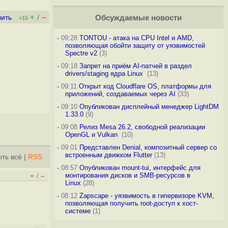
+
–
вить
/
Обсуждаемые новости
+15
-
09:28
TONTOU - атака на CPU Intel и AMD,
позволяющая обойти защиту от уязвимостей
Spectre v2
(3)
-
09:18
Запрет на приём AI-патчей в раздел
drivers/staging ядра Linux
(13)
-
09:11
Открыт код Cloudflare OS, платформы для
приложений, создаваемых через AI
(33)
-
09:10
Опубликован дисплейный менеджер LightDM
1.33.0
(9)
-
09:08
Релиз Mesa 26.2, свободной реализации
OpenGL и Vulkan
(10)
-
09:01
Представлен Denial, композитный сервер со
встроенным движком Flutter
(13)
ть всё
|
RSS
-
08:57
Опубликован mount-tui, интерфейс для
монтирования дисков и SMB-ресурсов в
+
–
/
Linux
(28)
-
08:12
Zapscape - уязвимость в гипервизоре KVM,
позволяющая получить root-доступ к хост-
системе
(1)