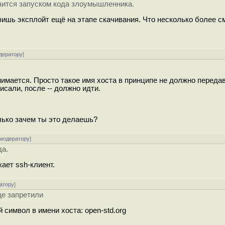
чится запуском кода злоумышленника.
вишь эксплойт ещё на этапе скачивания. Что несколько более с
дератору
]
имается. Просто такое имя хоста в принципе не должно передав
исали, после -- должно идти.
лько зачем ты это делаешь?
 модератору
]
да.
кает ssh-клиент.
атору
]
ще запретили
символ в имени хоста: open-std.org