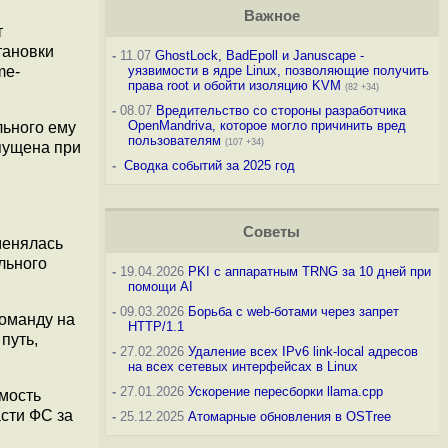
Важное
т
тановки
-
11.07
GhostLock, BadEpoll и Januscape -
me-
уязвимости в ядре Linux, позволяющие получить
права root и обойти изоляцию KVM
(82 +34)
-
08.07
Вредительство со стороны разработчика
OpenMandriva, которое могло причинить вред
льного ему
пользователям
(107 +34)
пущена при
-
Сводка событий за 2025 год
Советы
менялась
льного
-
19.04.2026
PKI с аппаратным TRNG за 10 дней при
помощи AI
-
09.03.2026
Борьба с web-ботами через запрет
команду на
HTTP/1.1
путь,
-
27.02.2026
Удаление всех IPv6 link-local адресов
на всех сетевых интерфейсах в Linux
-
27.01.2026
Ускорение пересборки llama.cpp
мость
сти ФС за
-
25.12.2025
Атомарные обновления в OSTree