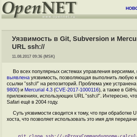
НОВ
Уязвимость в Git, Subversion и Merc
URL ssh://
11.08.2017 09:36 (MSK)
Во всех популярных системах управления версиями,
выявлена
уязвимость, позволяющая выполнить любую к
ссылки "ssh://" на репозиторий. Проблема уже устранена
9800
) и
Mercurial 4.3
(
CVE-2017-1000116
), а также в GitH
приложениях, использующих URL "ssh://". Интересно, чт
Safari ещё в 2004 году.
Суть уязвимости сводится к тому, что при обработке U
хоста, что позволяет использовать это имя для передачи