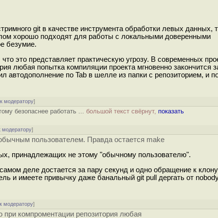
римного git в качестве инструмента обработки левых данных, 
рлом хорошо подходят для работы с локальными доверенными
ое безумие.
, что это представляет практическую угрозу. В современных про
ория любая попытка компиляции проекта мгновенно закончится 
л автодополнение по Tab в шелле из папки с репозиторием, и п
[
к модератору
]
тому безопаснее работать ...
большой текст свёрнут,
показать
к модератору
]
 обычным пользователем. Правда остается make
ых, принадлежащих не этому "обычному пользователю".
на самом деле достается за пару секунд и одно обращение к клону 
ь и имеете привычку даже банальный git pull дергать от nobody/s
к модератору
]
то при компроментации репозитория любая