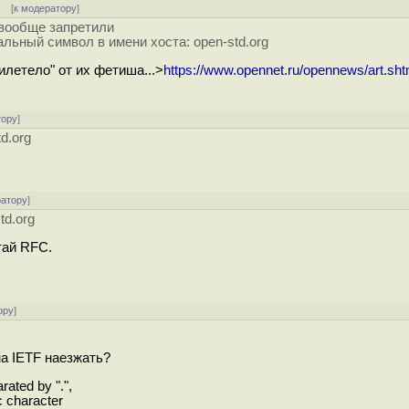
]
[
к модератору
]
 вообще запретили
льный символ в имени хоста: open-std.org
илетело" от их фетиша...>
https://www.opennet.ru/opennews/art.sht
тору
]
d.org
ратору
]
td.org
тай RFC.
ору
]
а IETF наезжать?
ated by ".",
c character