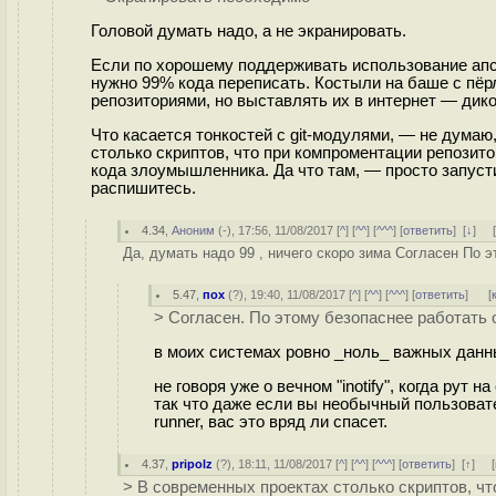
Головой думать надо, а не экранировать.
Если по хорошему поддерживать использование апст
нужно 99% кода переписать. Костыли на баше с пё
репозиториями, но выставлять их в интернет — дик
Что касается тонкостей с git-модулями, — не думаю
столько скриптов, что при компроментации репозит
кода злоумышленника. Да что там, — просто запусти
распишитесь.
4.34
,
Аноним
(
-
), 17:56, 11/08/2017 [
^
] [
^^
] [
^^^
] [
ответить
]
[
↓
] 
Да, думать надо 99 , ничего скоро зима Согласен По э
5.47
,
пох
(
?
), 19:40, 11/08/2017 [
^
] [
^^
] [
^^^
] [
ответить
]
[
> Согласен. По этому безопаснее работать
в моих системах ровно _ноль_ важных данн
не говоря уже о вечном "inotify", когда рут 
так что даже если вы необычный пользовател
runner, вас это вряд ли спасет.
4.37
,
pripolz
(
?
), 18:11, 11/08/2017 [
^
] [
^^
] [
^^^
] [
ответить
]
[
↑
] [
> В современных проектах столько скриптов, ч