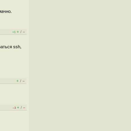
мачно.
+
–
/
+1
аться ssh,
+
–
/
+
–
/
–3