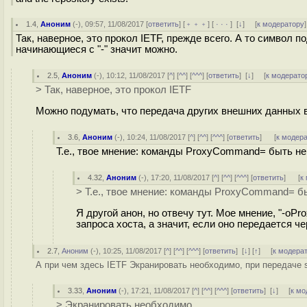
1.4
,
Аноним
(
-
), 09:57, 11/08/2017 [
ответить
] [
﹢﹢﹢
] [
· · ·
]
[
↓
] [
к модератору
]
Так, наверное, это прокол IETF, прежде всего. А то символ 
начинающиеся с "-" значит можно.
2.5
,
Аноним
(
-
), 10:12, 11/08/2017 [
^
] [
^^
] [
^^^
] [
ответить
]
[
↓
] [
к модерато
> Так, наверное, это прокол IETF
Можно подумать, что передача других внешних данных в 
3.6
,
Аноним
(
-
), 10:24, 11/08/2017 [
^
] [
^^
] [
^^^
] [
ответить
]
[
к модер
Т.е., твое мнение: команды ProxyCommand= быть н
4.32
,
Аноним
(
-
), 17:20, 11/08/2017 [
^
] [
^^
] [
^^^
] [
ответить
]
[
к
> Т.е., твое мнение: команды ProxyCommand= б
Я другой анон, но отвечу тут. Мое мнение, "-o
запроса хоста, а значит, если оно передается че
2.7
,
Аноним
(
-
), 10:25, 11/08/2017 [
^
] [
^^
] [
^^^
] [
ответить
]
[
↓
] [
↑
] [
к модера
А при чем здесь IETF Экранировать необходимо, при передаче s
3.33
,
Аноним
(
-
), 17:21, 11/08/2017 [
^
] [
^^
] [
^^^
] [
ответить
]
[
↓
] [
к мо
> Экранировать необходимо