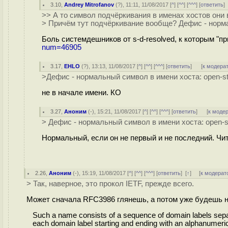
3.10
,
Andrey Mitrofanov
(
?
), 11:11, 11/08/2017 [
^
] [
^^
] [
^^^
] [
ответить
>> А то символ подчёркивания в именах хостов они
> Причём тут подчёркивание вообще? Дефис - норма
Боль системдешников от s-d-resolved, к которым "пр
num=46905
3.17
,
EHLO
(
?
), 13:13, 11/08/2017 [
^
] [
^^
] [
^^^
] [
ответить
]
[
к модера
>Дефис - нормальный символ в имени хоста: open-st
не в начале имени. КО
3.27
,
Аноним
(
-
), 15:21, 11/08/2017 [
^
] [
^^
] [
^^^
] [
ответить
]
[
к моде
> Дефис - нормальный символ в имени хоста: open-s
Нормальный, если он не первый и не последний. Чи
2.26
,
Аноним
(
-
), 15:19, 11/08/2017 [
^
] [
^^
] [
^^^
] [
ответить
]
[
↑
] [
к модерат
> Так, наверное, это прокол IETF, прежде всего.
Может сначала RFC3986 глянешь, а потом уже будешь н
Such a name consists of a sequence of domain labels separ
each domain label starting and ending with an alphanumeri