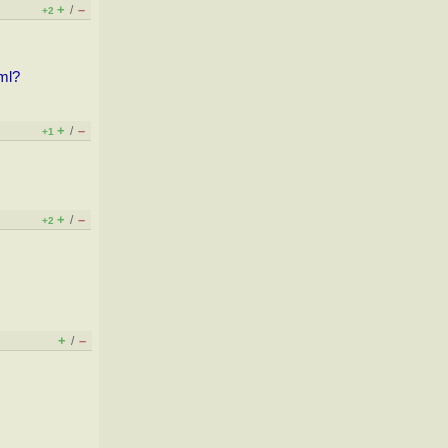
+
–
/
+2
ml?
+
–
/
+1
+
–
/
+2
+
–
/