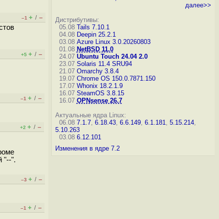
далее>>
+
–
/
–1
Дистрибутивы:
стов
05.08
Tails 7.10.1
04.08
Deepin 25.2.1
03.08
Azure Linux 3.0.20260803
01.08
NetBSD 11.0
+
–
/
+5
24.07
Ubuntu Touch 24.04 2.0
23.07
Solaris 11.4 SRU94
21.07
Omarchy 3.8.4
19.07
Chrome OS 150.0.7871.150
17.07
Whonix 18.2.1.9
16.07
SteamOS 3.8.15
+
–
/
–1
16.07
OPNsense 26.7
Актуальные ядра Linux:
06.08
7.1.7
,
6.18.43
,
6.6.149
,
6.1.181
,
5.15.214
,
+
–
/
+2
5.10.263
03.08
6.12.101
Изменения в ядре 7.2
роме
"--".
+
–
/
–3
+
–
/
–1