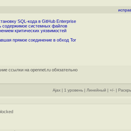
испра
ановку SQL-кода в GitHub Enterprise
ть содержимое системных файлов
транением критических уязвимостей
авшая прямое соединение в обход Tor
ние ссылки на opennet.ru обязательно
Ajax
|
1 уровень
|
Линейный
|
+/-
|
Раскры
blocked