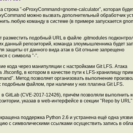
на строка "-oProxyCommand=gnome-calculator", которая буде
ProxyCommand можно вызвать дополнительный обработчик ус
нить любую команду в системе (в примере запускается gno
т разместить подобный URL в файле .gitmodules подконтро
их данный репозиторий, команда злоумышленника будет за
Для защиты от данного вида атак в Git отныне запрещено
ся с символа "-".
е кода через манипуляции с настройками Git LFS. Атака
lfsconfig, в котором в качестве пути к LFS-хранилищу при
mmand". Метод позволяет организовать выполнение произво
 подобным файлом, при наличии у них плагина Git LFS.
и в GitLab (CVE-2017-12426), причём позволяли выполнить 
зитории, указав в web-интерфейсе в секции "Repo by URL" 
кращена поддержка Python 2.6 и устранена ещё одна уязви
цию с символическими ссылками осуществить запись в обла