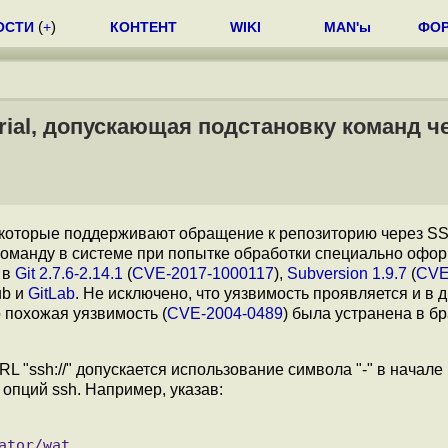
ОСТИ
(
+
)
КОНТЕНТ
WIKI
MAN'ы
ФО
urial, допускающая подстановку команд ч
 которые поддерживают обращение к репозиторию через S
оманду в системе при попытке обработки специально офо
 в
Git 2.7.6-2.14.1
(
CVE-2017-1000117
),
Subversion 1.9.7
(
CVE
ub и
GitLab
. Не исключено, что уязвимость проявляется и в 
о похожая уязвимость (
CVE-2004-0489
) была устранена в б
RL "ssh://" допускается использование символа "-" в начале
 опций ssh. Например, указав: