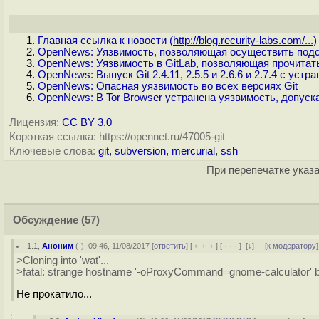
Главная ссылка к новости (
http://blog.recurity-labs.com/...
)
OpenNews: Уязвимость, позволяющая осуществить подст
OpenNews: Уязвимость в GitLab, позволяющая прочита
OpenNews: Выпуск Git 2.4.11, 2.5.5 и 2.6.6 и 2.7.4 с ус
OpenNews: Опасная уязвимость во всех версиях Git
OpenNews: В Tor Browser устранена уязвимость, допуск
Лицензия:
CC BY 3.0
Короткая ссылка: https://opennet.ru/47005-git
Ключевые слова:
git
,
subversion
,
mercurial
,
ssh
При перепечатке указа
Обсуждение
(57)
1.1
,
Аноним
(
-
), 09:46, 11/08/2017 [
ответить
] [
﹢﹢﹢
] [
· · ·
]
[
↓
] [
к модератору
]
>Cloning into 'wat'...
>fatal: strange hostname '-oProxyCommand=gnome-calculator' 
Не прокатило...