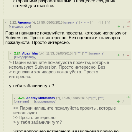
сторонними разработчиками в процессе создания
патчей для mainline.
–2
1.22
,
Аноним
(
-
), 17:50, 08/08/2015 [
ответить
] [
﹢﹢﹢
] [
· · ·
]
[
↓
] [
↑
]
+
–
[
к модератору
]
/
Парни напишите пожалуйста проекты, которые используют
Subversion. Просто интересно. Без оценоки и холиваров
пожалуйста. Просто интересно.
2.24
,
ALex_hha
(
ok
), 11:33, 09/08/2015 [
^
] [
^^
] [
^^^
] [
ответить
]
+
–
/
[
к модератору
]
> Парни напишите пожалуйста проекты, которые
используют Subversion. Просто интересно. Без
> оценоки и холиваров пожалуйста. Просто
интересно.
у тебя забанили гугл?
+4
3.25
,
Andrey Mitrofanov
(
?
), 18:35, 09/08/2015 [
^
] [
^^
] [
^^^
]
+
–
[
ответить
]
[
к модератору
]
/
>> Парни напишите пожалуйста проекты, которые
используют
>>Просто интересно.
> у тебя забанили гугл?
Этот вопрос его встрепенул и взволновал прямо во