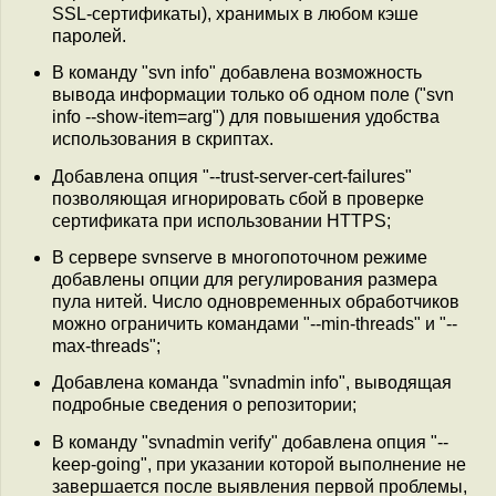
SSL-сертификаты), хранимых в любом кэше
паролей.
В команду "svn info" добавлена возможность
вывода информации только об одном поле ("svn
info --show-item=arg") для повышения удобства
использования в скриптах.
Добавлена опция "--trust-server-cert-failures"
позволяющая игнорировать сбой в проверке
сертификата при использовании HTTPS;
В сервере svnserve в многопоточном режиме
добавлены опции для регулирования размера
пула нитей. Число одновременных обработчиков
можно ограничить командами "--min-threads" и "--
max-threads";
Добавлена команда "svnadmin info", выводящая
подробные сведения о репозитории;
В команду "svnadmin verify" добавлена опция "--
keep-going", при указании которой выполнение не
завершается после выявления первой проблемы,