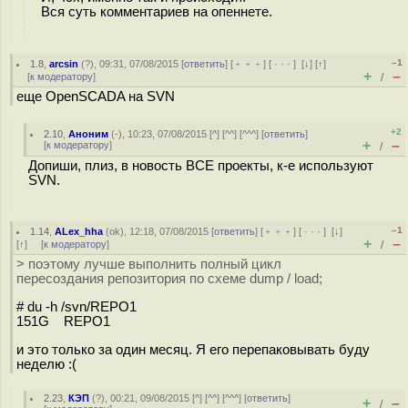
Вся суть комментариев на опеннете.
–1
1.8
,
arcsin
(
?
), 09:31, 07/08/2015 [
ответить
] [
﹢﹢﹢
] [
· · ·
]
[
↓
] [
↑
]
+
–
[
к модератору
]
/
еще OpenSCADA на SVN
+2
2.10
,
Аноним
(
-
), 10:23, 07/08/2015 [
^
] [
^^
] [
^^^
] [
ответить
]
+
–
[
к модератору
]
/
Допиши, плиз, в новость ВСЕ проекты, к-е используют
SVN.
–1
1.14
,
ALex_hha
(
ok
), 12:18, 07/08/2015 [
ответить
] [
﹢﹢﹢
] [
· · ·
]
[
↓
]
+
–
[
↑
] [
к модератору
]
/
> поэтому лучше выполнить полный цикл
пересоздания репозитория по схеме dump / load;
# du -h /svn/REPO1
151G REPO1
и это только за один месяц. Я его перепаковывать буду
неделю :(
2.23
,
КЭП
(
?
), 00:21, 09/08/2015 [
^
] [
^^
] [
^^^
] [
ответить
]
+
–
/