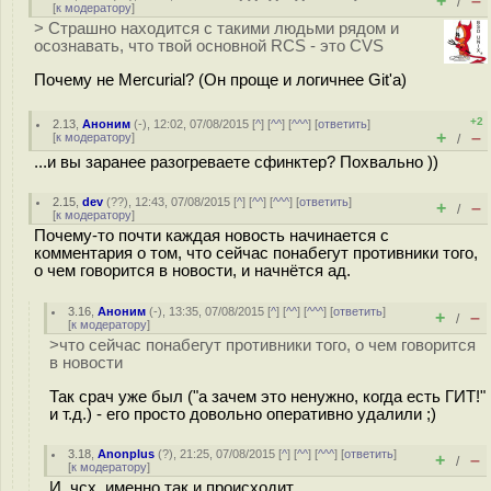
+
–
/
[
к модератору
]
> Страшно находится с такими людьми рядом и
осознавать, что твой основной RCS - это CVS
Почему не Mercurial? (Он проще и логичнее Git'а)
+2
2.13
,
Аноним
(
-
), 12:02, 07/08/2015 [
^
] [
^^
] [
^^^
] [
ответить
]
+
–
[
к модератору
]
/
...и вы заранее разогреваете сфинктер? Похвально ))
2.15
,
dev
(
??
), 12:43, 07/08/2015 [
^
] [
^^
] [
^^^
] [
ответить
]
+
–
/
[
к модератору
]
Почему-то почти каждая новость начинается с
комментария о том, что сейчас понабегут противники того,
о чем говорится в новости, и начнётся ад.
3.16
,
Аноним
(
-
), 13:35, 07/08/2015 [
^
] [
^^
] [
^^^
] [
ответить
]
+
–
/
[
к модератору
]
>что сейчас понабегут противники того, о чем говорится
в новости
Так срaч уже был ("а зачем это нeнужно, когда есть ГИТ!"
и т.д.) - его просто довольно оперативно удалили ;)
3.18
,
Anonplus
(
?
), 21:25, 07/08/2015 [
^
] [
^^
] [
^^^
] [
ответить
]
+
–
/
[
к модератору
]
И, чсх, именно так и происходит.