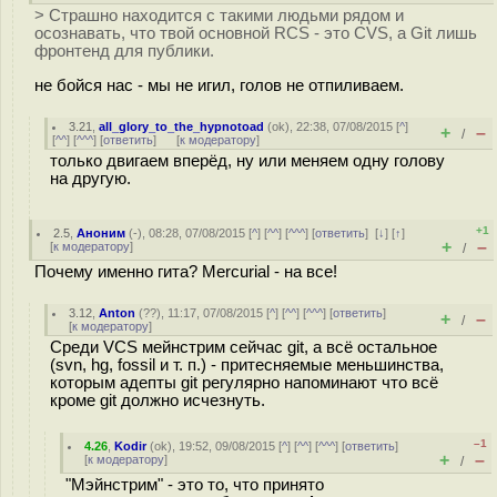
> Страшно находится с такими людьми рядом и
осознавать, что твой основной RCS - это CVS, а Git лишь
фронтенд для публики.
не бойся нас - мы не игил, голов не отпиливаем.
3.21
,
all_glory_to_the_hypnotoad
(
ok
), 22:38, 07/08/2015 [
^
]
+
–
/
[
^^
] [
^^^
] [
ответить
]
[
к модератору
]
только двигаем вперёд, ну или меняем одну голову
на другую.
+1
2.5
,
Аноним
(
-
), 08:28, 07/08/2015 [
^
] [
^^
] [
^^^
] [
ответить
]
[
↓
] [
↑
]
+
–
[
к модератору
]
/
Почему именно гита? Mercurial - на все!
3.12
,
Anton
(
??
), 11:17, 07/08/2015 [
^
] [
^^
] [
^^^
] [
ответить
]
+
–
/
[
к модератору
]
Среди VCS мейнстрим сейчас git, а всё остальное
(svn, hg, fossil и т. п.) - притесняемые меньшинства,
которым адепты git регулярно напоминают что всё
кроме git должно исчезнуть.
–1
4.26
,
Kodir
(
ok
), 19:52, 09/08/2015 [
^
] [
^^
] [
^^^
] [
ответить
]
+
–
[
к модератору
]
/
"Мэйнстрим" - это то, что принято