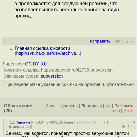
а продолжается для следующей ревизии, что
позволяет выявить несколько ошибок за один
проход.
+
–
исправить
/
+13
Главная ссылка к новости
(
http://svn.haxx.se/dev/archive...
)
Лицензия:
CC BY 3.0
Короткая ссылка: https://opennet.ru/42736-subversion
Ключевые слова:
subversion
При перепечатке указание ссылки на opennet.ru обязательно
Обсуждение
Ajax
|
1 уровень
|
Линейный
|
+/-
|
Раскрыть
(28)
всё
|
RSS
–3
1.1
,
Аноним
(
-
), 04:04, 07/08/2015 [
ответить
] [
﹢﹢﹢
] [
· · ·
]
[
↓
]
+
–
[
к модератору
]
/
Сейчас, как водится, понабегут яростно верующие святой