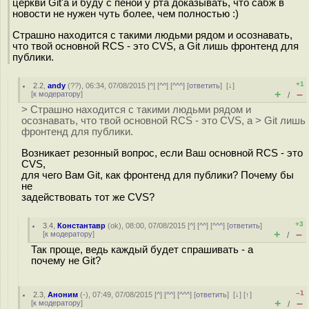
церкви Git'a и буду с пеной у рта доказывать, что сабж в
новости не нужен чуть более, чем полностью :)
Страшно находится с такими людьми рядом и осознавать,
что твой основной RCS - это CVS, а Git лишь фронтенд для
публики.
+1
2.2
,
andy
(
??
), 06:34, 07/08/2015 [
^
] [
^^
] [
^^^
] [
ответить
]
[
↓
]
+
–
[
к модератору
]
/
> Страшно находится с такими людьми рядом и
осознавать, что твой основной RCS - это CVS, а > Git лишь
фронтенд для публики.
Возникает резонный вопрос, если Ваш основной RCS - это
CVS,
для чего Вам Git, как фронтенд для публики? Почему бы
не
задействовать тот же CVS?
+3
3.4
,
Константавр
(
ok
), 08:00, 07/08/2015 [
^
] [
^^
] [
^^^
] [
ответить
]
+
–
[
к модератору
]
/
Так проще, ведь каждый будет спрашивать - а
почему не Git?
–1
2.3
,
Аноним
(
-
), 07:49, 07/08/2015 [
^
] [
^^
] [
^^^
] [
ответить
]
[
↓
] [
↑
]
+
–
[
к модератору
]
/