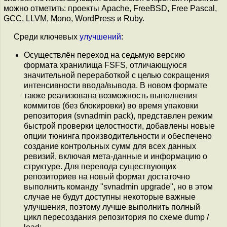
можно отметить: проекты Apache, FreeBSD, Free Pascal,
GCC, LLVM, Mono, WordPress и Ruby.
Среди ключевых
улучшений
:
Осуществлён переход на седьмую версию
формата хранилища FSFS, отличающуюся
значительной переработкой с целью сокращения
интенсивности ввода/вывода. В новом формате
также реализована возможность выполнения
коммитов (без блокировки) во время упаковки
репозитория (svnadmin pack), представлен режим
быстрой проверки целостности, добавлены новые
опции тюнинга производительности и обеспечено
создание контрольных сумм для всех данных
ревизий, включая мета-данные и информацию о
структуре. Для перевода существующих
репозиториев на новый формат достаточно
выполнить команду "svnadmin upgrade", но в этом
случае не будут доступны некоторые важные
улучшения, поэтому лучше выполнить полный
цикл пересоздания репозитория по схеме dump /