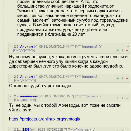
промышленным сообществом. А то, что
большинство уличных наркашей предпочитают
"момент", никак не делает его первым наркотиком в
мире. Так вот наколенное поделие торвальдса - тот
самый "момент", заточенный сугубо под торвальдские
нужды. В мэйнстриме нужен системный подход,
продуманная архитектура, чего у git нет и не
предвидится в ближайшие 20 лет.
–1
2.6
,
Аноним
(
-
), 09:13, 07/08/2015 [
^
] [
^^
] [
^^^
] [
ответить
]
[
↑
]
+
–
[
к модератору
]
/
Ну почему не нужен, у каждого инструмента свои плюсы и
да сабвершен немного улучшили когда в каждой
директории был .svn это было конечно адово неудобно.
2.7
,
Аноним
(
-
), 09:27, 07/08/2015 [
^
] [
^^
] [
^^^
] [
ответить
]
+
–
/
[
к модератору
]
Сложная судьба у ретроградов.
2.9
,
anonimous
(
?
), 10:05, 07/08/2015 [
^
] [
^^
] [
^^^
] [
ответить
]
+
–
/
[
к модератору
]
Ты не один, мы с тобой! Арчеводы, вот, тоже не смогли
уйти с svn:
https://projects.archlinux.org/svntogit/
2.11
,
iZEN
(
ok
), 10:38, 07/08/2015 [
^
] [
^^
] [
^^^
] [
ответить
]