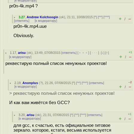
[
к модератору
]
pr0n-4k.mp4 ?
3.27
,
Andrew Kolchoogin
(
ok
), 21:11, 10/08/2015 [
^
] [
^^
] [
^^^
]
+
–
/
[
ответить
]
[
к модератору
]
pr0n-4k.mp4.uue
Obviously.
+1
1.17
,
arisu
(
ok
), 13:49, 07/08/2015 [
ответить
] [
﹢﹢﹢
] [
· · ·
]
[
↓
] [
↑
]
+
–
[
к модератору
]
/
реквестирую полный список ненужных проектов!
–2
2.19
,
Anonplus
(
?
), 21:26, 07/08/2015 [
^
] [
^^
] [
^^^
] [
ответить
]
+
–
[
к модератору
]
/
> реквестирую полный список ненужных проектов!
И как вам живётся без GCC?
+1
3.20
,
arisu
(
ok
), 21:31, 07/08/2015 [
^
] [
^^
] [
^^^
] [
ответить
]
+
–
[
к модератору
]
/
для gcc, к счастью, есть официальное гитовое
зеркало. которое, кстати, весьма используется