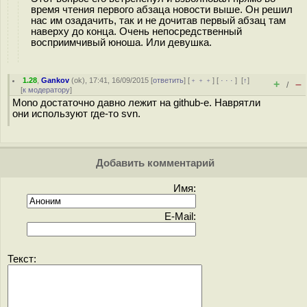
время чтения первого абзаца новости выше. Он решил
нас им озадачить, так и не дочитав первый абзац там
наверху до конца. Очень непосредственный
восприимчивый юноша. Или девушка.
1.28
,
Gankov
(
ok
), 17:41, 16/09/2015 [
ответить
] [
﹢﹢﹢
] [
· · ·
]
[
↑
]
+
–
/
[
к модератору
]
Mono достаточно давно лежит на github-е. Наврятли
они используют где-то svn.
Добавить комментарий
Имя:
E-Mail:
Текст: