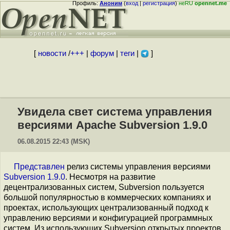
Профиль:
Аноним
(
вход
|
регистрация
)
неRU
opennet.me
[
новости
/
+++
|
форум
|
теги
|
]
Увидела свет система управления
версиями Apache Subversion 1.9.0
06.08.2015 22:43 (MSK)
Представлен
релиз системы управления версиями
Subversion 1.9.0
. Несмотря на развитие
децентрализованных систем, Subversion пользуется
большой популярностью в коммерческих компаниях и
проектах, использующих централизованный подход к
управлению версиями и конфигурацией программных
систем. Из использующих Subversion открытых проектов