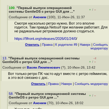
100
.
"Первый выпуск операционной
+
–
/
системы GentleOS с ретро GUI для ..."
Сообщение от
Аноним
(100), 11-Июн-26, 11:37
Смотря насколько ретро нужно. Вот это вполне
годится. Там правда Netsurf при желании работает. Для
не радикальные ретроманов должно сгодиться.
https://9front.org/releases/2026/01/24/0
/
Ответить
|
Правка
|
К родителю #9
|
Наверх
|
Cообщить
модератору
13.
"Первый выпуск операционной системы
–2
+
–
GentleOS с ретро GUI для ..."
/
Сообщение от
Васян Люмпенович
(?), 10-Июн-26, 13:42
Вот только ретро ПК часто идут вместе с ретро геймингом,
а это всё связано с дос.
Ответить
|
Правка
|
Наверх
|
Cообщить модератору
58.
"Первый выпуск операционной системы
+
–
/
GentleOS с ретро GUI для ..."
Сообщение от
Аноним
(70), 10-Июн-26, 18:02