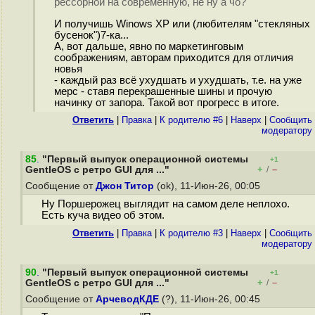
рессорной на современную, не ну а чо?
И получишь Winows XP или (любителям "стекляных
бусенок")7-ка...
А, вот дальше, явно по маркетинговым
соображениям, авторам приходится для отличия
новья
- каждый раз всё ухудшать и ухудшать, т.е. на уже
мерс - ставя перекрашенные шины и прочую
начинку от запора. Такой вот прогресс в итоге.
Ответить
|
Правка
|
К родителю #6
|
Наверх
|
Cообщить
модератору
85
.
"Первый выпуск операционной системы
+1
+
–
GentleOS с ретро GUI для ..."
/
Сообщение от
Джон Титор
(ok), 11-Июн-26, 00:05
Ну Поршерожец выглядит на самом деле неплохо.
Есть куча видео об этом.
Ответить
|
Правка
|
К родителю #3
|
Наверх
|
Cообщить
модератору
90
.
"Первый выпуск операционной системы
+1
+
–
GentleOS с ретро GUI для ..."
/
Сообщение от
АрчеводКДЕ
(?), 11-Июн-26, 00:45