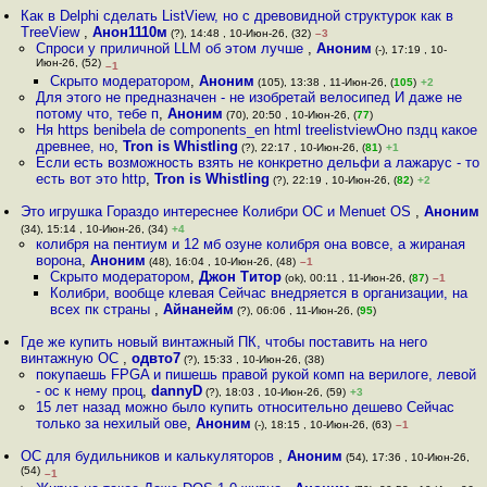
Как в Delphi сделать ListView, но с древовидной структурок как в
TreeView
,
Анон1110м
(?), 14:48 , 10-Июн-26, (32)
–3
Спроси у приличной LLM об этом лучше
,
Аноним
(-), 17:19 , 10-
Июн-26, (52)
–1
Скрыто модератором
,
Аноним
(105), 13:38 , 11-Июн-26, (
105
)
+2
Для этого не предназначен - не изобретай велосипед И даже не
потому что, тебе п
,
Аноним
(70), 20:50 , 10-Июн-26, (
77
)
Ня https benibela de components_en html treelistviewОно пздц какое
древнее, но
,
Tron is Whistling
(?), 22:17 , 10-Июн-26, (
81
)
+1
Если есть возможность взять не конкретно дельфи а лажарус - то
есть вот это http
,
Tron is Whistling
(?), 22:19 , 10-Июн-26, (
82
)
+2
Это игрушка Гораздо интереснее Колибри ОС и Menuet OS
,
Аноним
(34), 15:14 , 10-Июн-26, (34)
+4
колибря на пентиум и 12 мб озуне колибря она вовсе, а жираная
ворона
,
Аноним
(48), 16:04 , 10-Июн-26, (48)
–1
Скрыто модератором
,
Джон Титор
(ok), 00:11 , 11-Июн-26, (
87
)
–1
Колибри, вообще клевая Сейчас внедряется в организации, на
всех пк страны
,
Айнанейм
(?), 06:06 , 11-Июн-26, (
95
)
Где же купить новый винтажный ПК, чтобы поставить на него
винтажную ОС
,
одвто7
(?), 15:33 , 10-Июн-26, (38)
покупаешь FPGA и пишешь правой рукой комп на верилоге, левой
- ос к нему проц
,
dannyD
(?), 18:03 , 10-Июн-26, (59)
+3
15 лет назад можно было купить относительно дешево Сейчас
только за нехилый ове
,
Аноним
(-), 18:15 , 10-Июн-26, (63)
–1
ОС для будильников и калькуляторов
,
Аноним
(54), 17:36 , 10-Июн-26,
(54)
–1