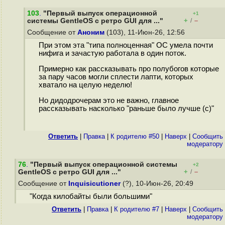
103
.
"Первый выпуск операционной
+1
+
–
системы GentleOS с ретро GUI для ..."
/
Сообщение от
Аноним
(103), 11-Июн-26, 12:56
При этом эта "типа полноценная" ОС умела почти
нифига и зачастую работала в один поток.
Примерно как рассказывать про полубогов которые
за пару часов могли сплести лапти, которых
хватало на целую неделю!
Но дидодpoчерам это не важно, главное
рассказывать насколько "раньше было лучше (с)"
Ответить
|
Правка
|
К родителю #50
|
Наверх
|
Cообщить
модератору
76
.
"Первый выпуск операционной системы
+2
+
–
GentleOS с ретро GUI для ..."
/
Сообщение от
Inquisicutioner
(?), 10-Июн-26, 20:49
"Когда килобайты были большими"
Ответить
|
Правка
|
К родителю #7
|
Наверх
|
Cообщить
модератору