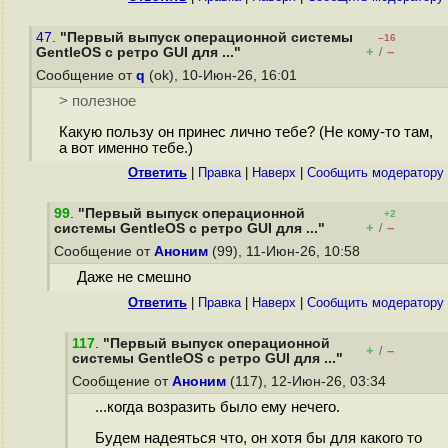
47.
"Первый выпуск операционной системы
–16
+
–
GentleOS с ретро GUI для ..."
/
Сообщение от
q
(ok), 10-Июн-26, 16:01
> полезное
Какую пользу он принес лично тебе? (Не кому-то там,
а вот именно тебе.)
Ответить
|
Правка
|
Наверх
|
Cообщить модератору
99
.
"Первый выпуск операционной
+2
+
–
системы GentleOS с ретро GUI для ..."
/
Сообщение от
Аноним
(99), 11-Июн-26, 10:58
Даже не смешно
Ответить
|
Правка
|
Наверх
|
Cообщить модератору
117
.
"Первый выпуск операционной
+
–
/
системы GentleOS с ретро GUI для ..."
Сообщение от
Аноним
(117), 12-Июн-26, 03:34
...когда возразить было ему нечего.
Будем надеяться что, он хотя бы для какого то