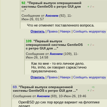
92
.
"Первый выпуск операционной
системы GentleOS с ретро GUI для
+
–
/
..."
Сообщение от
Аноним
(92), 11-
Июн-26, 01:57
Что не отменяет поставленного вопроса.
Ответить
|
Правка
|
Наверх
|
Cообщить модератору
109
.
"Первый выпуск
операционной системы GentleOS
+
–
/
с ретро GUI для ..."
Сообщение от
Аноним
(109), 11-
Июн-26, 14:58
Как по мне - то его личное дело.
Но, imho, он говорил саркастично
преувеличенно.
Ответить
|
Правка
|
Наверх
|
Cообщить модератору
69.
"Первый выпуск операционной
+1
+
–
системы GentleOS с ретро GUI для ..."
/
Сообщение от
Аноним
(69), 10-Июн-26, 19:46
OpenBSD до сих пор вроде вариант на флоппике
делает.