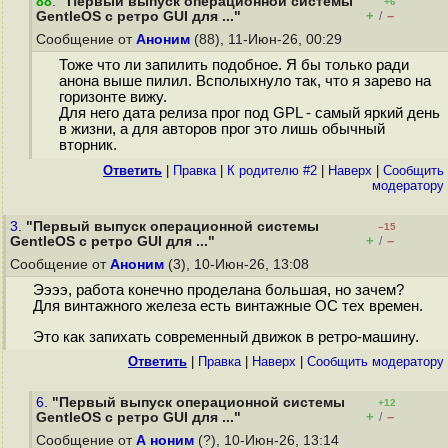
88
.
"Первый выпуск операционной системы
+6
+
–
GentleOS с ретро GUI для ..."
/
Сообщение от
Аноним
(88), 11-Июн-26, 00:29
Тоже что ли запилить подобное. Я бы только ради
анона выше пилил. Всполыхнуло так, что я зарево на
горизонте вижу.
Для него дата релиза прог под GPL - самый яркий день
в жизни, а для авторов прог это лишь обычный
вторник.
Ответить
|
Правка
|
К родителю #2
|
Наверх
|
Cообщить
модератору
3.
"Первый выпуск операционной системы
–15
+
–
GentleOS с ретро GUI для ..."
/
Сообщение от
Аноним
(3), 10-Июн-26, 13:08
Ээээ, работа конечно проделана большая, но зачем?
Для винтажного железа есть винтажные ОС тех времен.
Это как запихать современный движок в ретро-машину.
Ответить
|
Правка
|
Наверх
|
Cообщить модератору
6.
"Первый выпуск операционной системы
+12
+
–
GentleOS с ретро GUI для ..."
/
Сообщение от
А ноним
(?), 10-Июн-26, 13:14