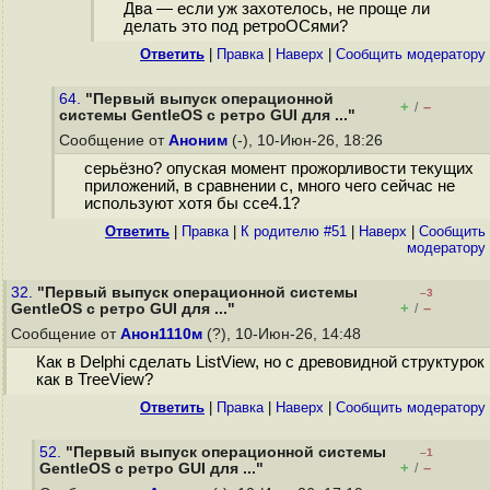
Два — если уж захотелось, не проще ли
делать это под ретроОСями?
Ответить
|
Правка
|
Наверх
|
Cообщить модератору
64.
"Первый выпуск операционной
+
–
/
системы GentleOS с ретро GUI для ..."
Сообщение от
Аноним
(-), 10-Июн-26, 18:26
серьёзно? опуская момент прожорливости текущих
приложений, в сравнении с, много чего сейчас не
используют хотя бы ссе4.1?
Ответить
|
Правка
|
К родителю #51
|
Наверх
|
Cообщить
модератору
32.
"Первый выпуск операционной системы
–3
+
–
GentleOS с ретро GUI для ..."
/
Сообщение от
Анон1110м
(?), 10-Июн-26, 14:48
Как в Delphi сделать ListView, но с древовидной структурок
как в TreeView?
Ответить
|
Правка
|
Наверх
|
Cообщить модератору
52.
"Первый выпуск операционной системы
–1
+
–
GentleOS с ретро GUI для ..."
/