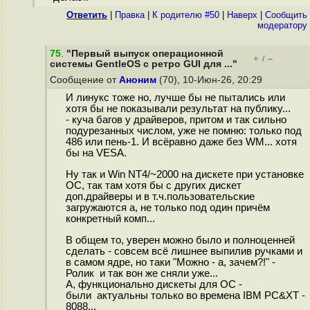
Ответить
|
Правка
|
К родителю #50
|
Наверх
|
Cообщить
модератору
75
.
"Первый выпуск операционной
+
–
/
системы GentleOS с ретро GUI для ..."
Сообщение от
Аноним
(70), 10-Июн-26, 20:29
И линукс тоже но, лучше бы не пытались или
хотя бы не показывали результат на публику...
- куча багов у драйверов, притом и так сильно
подурезанных числом, уже не помню: только под
486 или пень-1. И всёравно даже без WM... хотя
бы на VESA.
Ну так и Win NT4/~2000 на дискете при установке
ОС, так там хотя бы с других дискет
доп.драйверы и в т.ч.пользовательские
загружаются а, не только под один причём
конкретный комп...
В общем то, уверен можно было и полноценней
сделать - совсем всё лишнее выпилив ручками и
в самом ядре, но таки "Можно - а, зачем?!" -
Ролик и так вон же сняли уже...
А, функционально дискеты для ОС -
были актуальны только во времена IBM PC&XT -
8088...