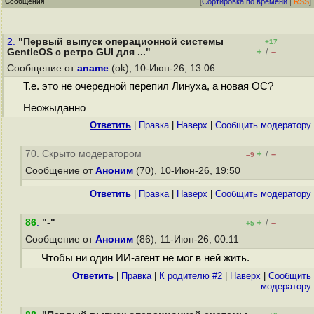
Сообщения
[
Сортировка по времени
|
RSS
]
2.
"Первый выпуск операционной системы
+17
+
–
GentleOS с ретро GUI для ..."
/
Сообщение от
aname
(ok), 10-Июн-26, 13:06
Т.е. это не очередной перепил Линуха, а новая ОС?
Неожыданно
Ответить
|
Правка
|
Наверх
|
Cообщить модератору
70. Скрыто модератором
+
–
/
–9
Сообщение от
Аноним
(70), 10-Июн-26, 19:50
Ответить
|
Правка
|
Наверх
|
Cообщить модератору
86
.
"-"
+
–
/
+5
Сообщение от
Аноним
(86), 11-Июн-26, 00:11
Чтобы ни один ИИ-агент не мог в ней жить.
Ответить
|
Правка
|
К родителю #2
|
Наверх
|
Cообщить
модератору