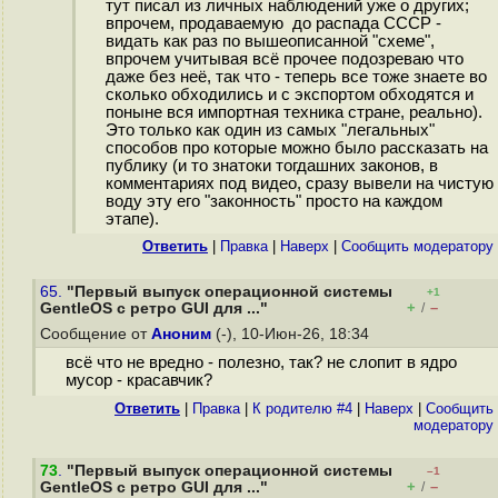
тут писал из личных наблюдений уже о других;
впрочем, продаваемую до распада СССР -
видать как раз по вышеописанной "схеме",
впрочем учитывая всё прочее подозреваю что
даже без неё, так что - теперь все тоже знаете во
сколько обходились и с экспортом обходятся и
поныне вся импортная техника стране, реально).
Это только как один из самых "легальных"
способов про которые можно было рассказать на
публику (и то знатоки тогдашних законов, в
комментариях под видео, сразу вывели на чистую
воду эту его "законность" просто на каждом
этапе).
Ответить
|
Правка
|
Наверх
|
Cообщить модератору
65.
"Первый выпуск операционной системы
+1
+
–
GentleOS с ретро GUI для ..."
/
Сообщение от
Аноним
(-), 10-Июн-26, 18:34
всё что не вредно - полезно, так? не слопит в ядро
мусор - красавчик?
Ответить
|
Правка
|
К родителю #4
|
Наверх
|
Cообщить
модератору
73
.
"Первый выпуск операционной системы
–1
+
–
GentleOS с ретро GUI для ..."
/