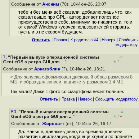
Сообщение от
Аноним
(70), 10-Июн-26, 20:07
тебе и без меня всё сказали, добавлю лишь что, как
сказал выше про GPL - автор делает полезное
приемущественно себе, минимум по-пиарится а, то и
от самой Windows кусочек пользователей оторвать,
пусть и в не скором будущем.
Ответить
|
Правка
|
К родителю #4
|
Наверх
|
Cообщить
модератору
7.
"Первый выпуск операционной системы
+1
+
–
GentleOS с ретро GUI для ..."
/
Сообщение от
Аркагоблин
(?), 10-Июн-26, 13:21
> Для запуска сформирован дисковый образ размером 8
МБ, и образ для записи на дискету размером 1.4 МБ.
Так мало? Даже 1 фото со смартфона весит больше.
Ответить
|
Правка
|
Наверх
|
Cообщить модератору
50.
"Первый выпуск операционной системы
+4
+
–
GentleOS с ретро GUI для ..."
/
Сообщение от
Жироватт
(ok), 10-Июн-26, 16:17
Да. Раньше, давным-давно, во времена древней
развитой цивилизации, когда ещё ходили по планете