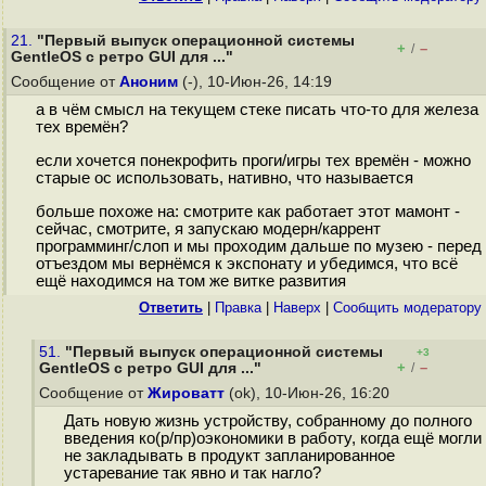
21.
"Первый выпуск операционной системы
+
–
/
GentleOS с ретро GUI для ..."
Сообщение от
Аноним
(-), 10-Июн-26, 14:19
а в чём смысл на текущем стеке писать что-то для железа
тех времён?
если хочется понекрофить проги/игры тех времён - можно
старые ос использовать, нативно, что называется
больше похоже на: смотрите как работает этот мамонт -
сейчас, смотрите, я запускаю модерн/каррент
программинг/слоп и мы проходим дальше по музею - перед
отъездом мы вернёмся к экспонату и убедимся, что всё
ещё находимся на том же витке развития
Ответить
|
Правка
|
Наверх
|
Cообщить модератору
51.
"Первый выпуск операционной системы
+3
+
–
GentleOS с ретро GUI для ..."
/
Сообщение от
Жироватт
(ok), 10-Июн-26, 16:20
Дать новую жизнь устройству, собранному до полного
введения ко(р/пр)оэкономики в работу, когда ещё могли
не закладывать в продукт запланированное
устаревание так явно и так нагло?