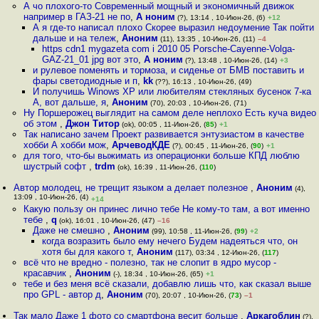
А чо плохого-то Современный мощный и экономичный движок
например в ГАЗ-21 не по
,
А ноним
(?), 13:14 , 10-Июн-26, (6)
+12
А я где-то написал плохо Скорее выразил недоумение Так пойти
дальше и на тележ
,
Аноним
(11), 13:35 , 10-Июн-26, (11)
–4
https cdn1 mygazeta com i 2010 05 Porsche-Cayenne-Volga-
GAZ-21_01 jpg вот это
,
А ноним
(?), 13:48 , 10-Июн-26, (14)
+3
и рулевое поменять и тормоза, и сиденье от БМВ поставить и
фары светодиодные и п
,
kk
(??), 16:13 , 10-Июн-26, (49)
И получишь Winows XP или любителям стекляных бусенок 7-ка
А, вот дальше, я
,
Аноним
(70), 20:03 , 10-Июн-26, (71)
Ну Поршерожец выглядит на самом деле неплохо Есть куча видео
об этом
,
Джон Титор
(ok), 00:05 , 11-Июн-26, (
85
)
+1
Так написано зачем Проект развивается энтузиастом в качестве
хобби А хобби мож
,
АрчеводКДЕ
(?), 00:45 , 11-Июн-26, (
90
)
+1
для того, что-бы выжимать из операционки больше КПД люблю
шустрый софт
,
trdm
(ok), 16:39 , 11-Июн-26, (
110
)
Автор молодец, не трещит языком а делает полезное
,
Аноним
(4),
13:09 , 10-Июн-26, (4)
+14
Какую пользу он принес лично тебе Не кому-то там, а вот именно
тебе
,
q
(ok), 16:01 , 10-Июн-26, (47)
–16
Даже не смешно
,
Аноним
(99), 10:58 , 11-Июн-26, (
99
)
+2
когда возразить было ему нечего Будем надеяться что, он
хотя бы для какого т
,
Аноним
(117), 03:34 , 12-Июн-26, (
117
)
всё что не вредно - полезно, так не слопит в ядро мусор -
красавчик
,
Аноним
(-), 18:34 , 10-Июн-26, (65)
+1
тебе и без меня всё сказали, добавлю лишь что, как сказал выше
про GPL - автор д
,
Аноним
(70), 20:07 , 10-Июн-26, (
73
)
–1
Так мало Даже 1 фото со смартфона весит больше
,
Аркагоблин
(?),