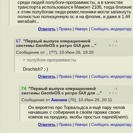
среди людей полубоги-программисты, а в качестве
транспорта использовался Мамонт-2106, тогда близкие
к этим полубогам люди-ремесленники могли запихнуть
полностью полноценную ос и на флопик, и даже в 1.44
мегабайт...
Ответить
|
Правка
|
Наверх
|
Cообщить модератору
67.
"Первый выпуск операционной
–1
+
–
системы GentleOS с ретро GUI для ..."
/
Сообщение от
_
(??), 10-Июн-26, 19:20
> полубоги-программисты
Drochish? ;-)
Ответить
|
Правка
|
Наверх
|
Cообщить модератору
74
.
"Первый выпуск операционной
–1
+
–
системы GentleOS с ретро GUI для ..."
/
Сообщение от
Аноним
(70), 10-Июн-26, 20:11
Он вероятно про Торвальдса и ещё пару челов
начавших с собирания в своём гараже своих
компов на продажу, якобы простых парней(
нет
).
Ответить
|
Правка
|
Наверх
|
Cообщить модератору