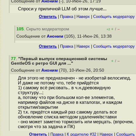
Сообщение от
Аноним
(-), 10-Июн-26, 17:19
Спроси у приличной LLM об этом лучше...
Ответить
|
Правка
|
Наверх
|
Cообщить модератору
105
. Скрыто модератором
+
–
/
+2
Сообщение от
Аноним
(105), 11-Июн-26, 13:38
Ответить
|
Правка
|
Наверх
|
Cообщить модератору
77
.
"Первый выпуск операционной системы
+
–
/
GentleOS с ретро GUI для ..."
Сообщение от
Аноним
(70), 10-Июн-26, 20:50
Для этого не предназначен - не изобретай велосипед.
И даже не потому что, тебе прийдётся
1) самому всё рисовать.. в ч.н.древовидную
структуру...;
а, потому что при большом кол-ве элементов,
например файлов на диске в каталогах, и каждом
открытии/закрытии
2) т.к. придётся каждый раз самому делать все
обновление списка методом удаления/вставки
- оно может заметно тормозить или мерцать. (впрочем,
смотря что за задача и ПК)
Ответить
|
Правка
|
К родителю #32
|
Наверх
|
Cообщить