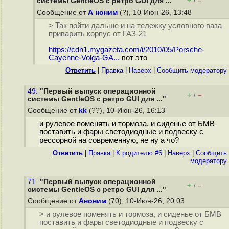
+
–
системы GentleOS с ретро GUI для ..."
/
Сообщение от
А ноним
(?), 10-Июн-26, 13:48
> Так пойти дальше и на тележку условного ваза
приварить корпус от ГАЗ-21
https://cdn1.mygazeta.com/i/2010/05/Porsche-
Cayenne-Volga-GA...
вот это
Ответить
|
Правка
|
Наверх
|
Cообщить модератору
49.
"Первый выпуск операционной
+
–
/
системы GentleOS с ретро GUI для ..."
Сообщение от
kk
(??), 10-Июн-26, 16:13
и рулевое поменять и тормоза, и сиденье от БМВ
поставить и фары светодиодные и подвеску с
рессорной на современную, не ну а чо?
Ответить
|
Правка
|
К родителю #6
|
Наверх
|
Cообщить
модератору
71.
"Первый выпуск операционной
+
–
/
системы GentleOS с ретро GUI для ..."
Сообщение от
Аноним
(70), 10-Июн-26, 20:03
> и рулевое поменять и тормоза, и сиденье от БМВ
поставить и фары светодиодные и подвеску с