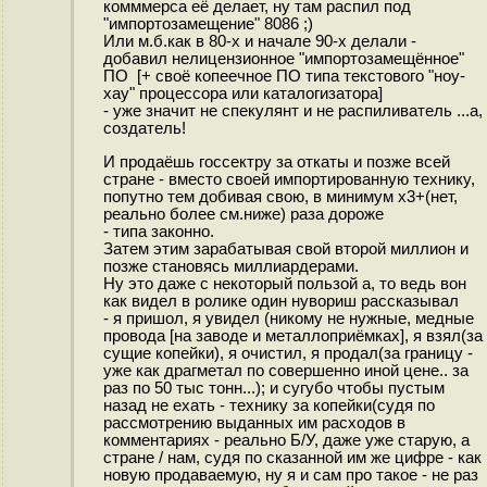
комммерса её делает, ну там распил под
"импортозамещение" 8086 ;)
Или м.б.как в 80-х и начале 90-х делали -
добавил нелицензионное "импортозамещённое"
ПО [+ своё копеечное ПО типа текстового "ноу-
хау" процессора или каталогизатора]
- уже значит не спекулянт и не распиливатель ...а,
создатель!
И продаёшь госсектру за откаты и позже всей
стране - вместо своей импортированную технику,
попутно тем добивая свою, в минимум x3+(нет,
реально более см.ниже) раза дороже
- типа законно.
Затем этим зарабатывая свой второй миллион и
позже становясь миллиардерами.
Ну это даже с некоторый пользой а, то ведь вон
как видел в ролике один нувориш рассказывал
- я пришол, я увидел (никому не нужные, медные
провода [на заводе и металлоприёмках], я взял(за
сущие копейки), я очистил, я продал(за границу -
уже как драгметал по совершенно иной цене.. за
раз по 50 тыс тонн...); и сугубо чтобы пустым
назад не ехать - технику за копейки(судя по
рассмотрению выданных им расходов в
комментариях - реально Б/У, даже уже старую, а
стране / нам, судя по сказанной им же цифре - как
новую продаваемую, ну я и сам про такое - не раз