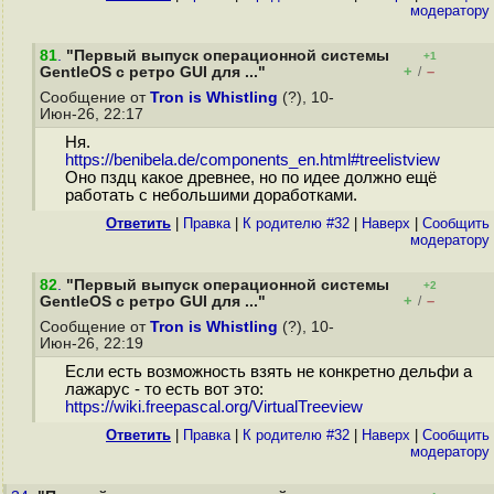
модератору
81
.
"Первый выпуск операционной системы
+1
+
–
GentleOS с ретро GUI для ..."
/
Сообщение от
Tron is Whistling
(?), 10-
Июн-26, 22:17
Ня.
https://benibela.de/components_en.html#treelistview
Оно пздц какое древнее, но по идее должно ещё
работать с небольшими доработками.
Ответить
|
Правка
|
К родителю #32
|
Наверх
|
Cообщить
модератору
82
.
"Первый выпуск операционной системы
+2
+
–
GentleOS с ретро GUI для ..."
/
Сообщение от
Tron is Whistling
(?), 10-
Июн-26, 22:19
Если есть возможность взять не конкретно дельфи а
лажарус - то есть вот это:
https://wiki.freepascal.org/VirtualTreeview
Ответить
|
Правка
|
К родителю #32
|
Наверх
|
Cообщить
модератору