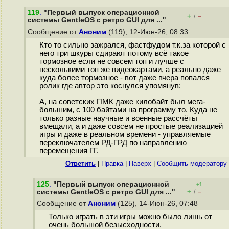
119
.
"Первый выпуск операционной
+
–
/
системы GentleOS с ретро GUI для ..."
Сообщение от
Аноним
(119), 12-Июн-26, 08:33
Кто то сильно зажрался, фастфудом т.к.за которой с
него три шкуры сдирают потому всё такое
тормозное если не совсем топ и лучше с
несколькими топ же видеокартами, а реально даже
куда более тормозное - вот даже вчера попался
ролик где автор это коснулся упомянув:
А, на советских ПМК даже килобайт был мега-
большим, с 100 байтами на программу то. Куда не
только разные научные и военные рассчёты
вмещали, а и даже совсем не простые реализацией
игры и даже в реальном времени - управляемые
переключателем РД-ГРД по направлению
перемещения ГГ.
Ответить
|
Правка
|
Наверх
|
Cообщить модератору
125
.
"Первый выпуск операционной
+1
+
–
системы GentleOS с ретро GUI для ..."
/
Сообщение от
Аноним
(125), 14-Июн-26, 07:48
Только играть в эти игры можно было лишь от
очень большой безысходности.