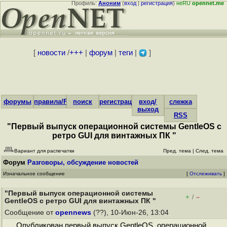
Профиль:
Аноним
(
вход
|
регистрация
)
неRU
opennet.me
[
новости
/
+++
|
форум
|
теги
|
]
форумы
правила/FAQ
поиск
регистрация
вход/
слежка
выход
RSS
"Первый выпуск операционной системы GentleOS с
ретро GUI для винтажных ПК "
Вариант для распечатки
Пред. тема
|
След. тема
Форум
Разговоры, обсуждение новостей
Изначальное сообщение
[
Отслеживать
]
"Первый выпуск операционной системы
+
–
/
GentleOS с ретро GUI для винтажных ПК "
Сообщение от
opennews
(??), 10-Июн-26, 13:04
Опубликован первый выпуск GentleOS, операционной