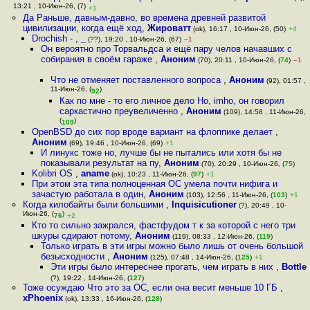
13:21 , 10-Июн-26, (7)
+1
Да Раньше, давным-давно, во времена древней развитой
цивилизации, когда ещё ход
,
Жироватт
(ok), 16:17 , 10-Июн-26, (50)
+4
Drochish -
,
_
(??), 19:20 , 10-Июн-26, (67)
–1
Он вероятно про Торвальдса и ещё пару челов начавших с
собирания в своём гараже
,
Аноним
(70), 20:11 , 10-Июн-26, (
74
)
–1
Что не отменяет поставленного вопроса
,
Аноним
(92), 01:57 ,
11-Июн-26, (
)
92
Как по мне - то его личное дело Но, imho, он говорил
саркастично преувеличенно
,
Аноним
(109), 14:58 , 11-Июн-26,
(
)
109
OpenBSD до сих пор вроде вариант на флоппике делает
,
Аноним
(69), 19:46 , 10-Июн-26, (69)
+1
И линукс тоже но, лучше бы не пытались или хотя бы не
показывали результат на пу
,
Аноним
(70), 20:29 , 10-Июн-26, (
75
)
Kolibri OS
,
aname
(ok), 10:23 , 11-Июн-26, (
97
)
+1
При этом эта типа полноценная ОС умела почти нифига и
зачастую работала в один
,
Аноним
(103), 12:56 , 11-Июн-26, (
103
)
+1
Когда килобайты были большими
,
Inquisicutioner
(?), 20:49 , 10-
Июн-26, (
)
76
+2
Кто то сильно зажрался, фастфудом т к за которой с него три
шкуры сдирают потому
,
Аноним
(119), 08:33 , 12-Июн-26, (
119
)
Только играть в эти игры можно было лишь от очень большой
безысходности
,
Аноним
(125), 07:48 , 14-Июн-26, (
125
)
+1
Эти игры было интереснее прогать, чем играть в них
,
Bottle
(?), 19:22 , 14-Июн-26, (
127
)
Тоже осуждаю Что это за ОС, если она весит меньше 10 ГБ
,
xPhoenix
(ok), 13:33 , 16-Июн-26, (
128
)