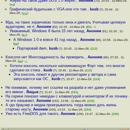
Жирно на такое Даже DOS 1 0 жирно
,
Аноним
(70), 20:53 , 10-Июн-26,
(
)
79
Графический будильник с VGA или что там
,
kusb
(?), 20:44 , 11-
Июн-26, (
)
111
Мда, на таких экранчиках только окна и двигать Учитывая целевую
аудиторию, не п
,
Аноним
(83), 22:29 , 10-Июн-26, (
83
)
–1
Уважаемый, Windows 8 была 15 лет назад
,
Аноним
(91), 01:20 , 11-
Июн-26, (
)
91
А Windows 1 0 и вовсе 41 год назад
,
Аноним
(98), 10:58 , 11-Июн-26,
(
)
98
Портировай dwm
,
kusb
(?), 20:45 , 11-Июн-26, (
112
)
Консоли нет Многозадачность бы проверить
,
Аноним
(96), 07:20 , 11-
Июн-26, (
)
96
+1
Хотели консоль несколько напоминающую Форт тем, что многое
сделано из стека
,
kusb
(?), 20:46 , 11-Июн-26, (
113
)
Эта консоль лежит в другом репозитарии у автора и сама
запускается как ОС
,
kusb
(?), 20:47 , 11-Июн-26, (
114
)
Не понимаю, почему нет ссылки на разраба и нет даже упоминания
его имени
,
Вацык
(?), 11:47 , 11-Июн-26, (
101
)
На скрине показал чемодан с клавиатурой и монитором И их почему-
то его называют
,
Аноним
(102), 12:06 , 11-Июн-26, (
102
)
А где браузер и медиа проигрыватель тогда можно дать жизнь
старому ноуту
,
Аноним
(104), 13:22 , 11-Июн-26, (
104
)
Уже есть FreeDOS для такого
,
Аноним
(106), 13:47 , 11-Июн-26, (
106
)