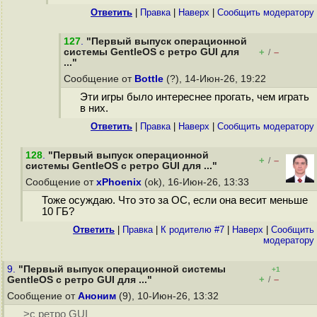
Ответить
|
Правка
|
Наверх
|
Cообщить модератору
127
.
"Первый выпуск операционной
системы GentleOS с ретро GUI для
+
–
/
..."
Сообщение от
Bottle
(?), 14-Июн-26, 19:22
Эти игры было интереснее прогать, чем играть
в них.
Ответить
|
Правка
|
Наверх
|
Cообщить модератору
128
.
"Первый выпуск операционной
+
–
/
системы GentleOS с ретро GUI для ..."
Сообщение от
xPhoenix
(ok), 16-Июн-26, 13:33
Тоже осуждаю. Что это за ОС, если она весит меньше
10 ГБ?
Ответить
|
Правка
|
К родителю #7
|
Наверх
|
Cообщить
модератору
9.
"Первый выпуск операционной системы
+1
+
–
GentleOS с ретро GUI для ..."
/
Сообщение от
Аноним
(9), 10-Июн-26, 13:32
>с ретро GUI