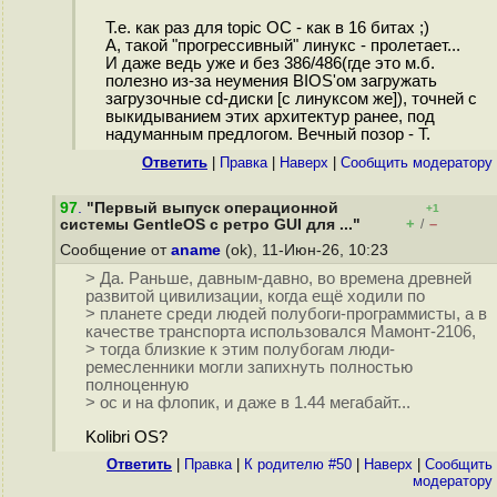
Т.е. как раз для topic ОС - как в 16 битах ;)
А, такой "прогрессивный" линукс - пролетает...
И даже ведь уже и без 386/486(где это м.б.
полезно из-за неумения BIOS'ом загружать
загрузочные cd-диски [с линуксом же]), точней с
выкидыванием этих архитектур ранее, под
надуманным предлогом. Вечный позор - Т.
Ответить
|
Правка
|
Наверх
|
Cообщить модератору
97
.
"Первый выпуск операционной
+1
+
–
системы GentleOS с ретро GUI для ..."
/
Сообщение от
aname
(ok), 11-Июн-26, 10:23
> Да. Раньше, давным-давно, во времена древней
развитой цивилизации, когда ещё ходили по
> планете среди людей полубоги-программисты, а в
качестве транспорта использовался Мамонт-2106,
> тогда близкие к этим полубогам люди-
ремесленники могли запихнуть полностью
полноценную
> ос и на флопик, и даже в 1.44 мегабайт...
Kolibri OS?
Ответить
|
Правка
|
К родителю #50
|
Наверх
|
Cообщить
модератору