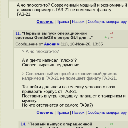
А чо плохого-то? Современный мощный и экономичный
движок например в ГАЗ-21 не помешает фанату
ГАЗ-21.
Ответить
|
Правка
|
Наверх
|
Cообщить модератору
11.
"Первый выпуск операционной
–4
+
–
системы GentleOS с ретро GUI для ..."
/
Сообщение от
Аноним
(11), 10-Июн-26, 13:35
> А чо плохого-то?
А я где-то написал "плохо"?
Скорее выразил недоумение.
> Современный мощный и экономичный движок
например в ГАЗ-21 не помешает фанату ГАЗ-21.
Так пойти дальше и на тележку условного ваза
приварить корпус от ГАЗ-21
Поставить внутрь кондишку, планшет с тачкрином и
музыку.
Но что отстанется от самого ГАЗа?)
Ответить
|
Правка
|
Наверх
|
Cообщить модератору
14.
"Первый выпуск операционной
+3