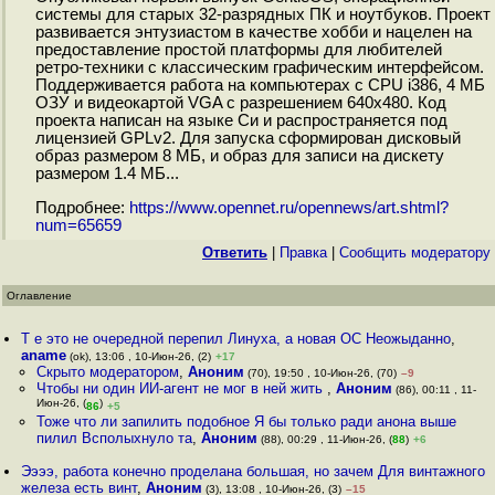
системы для старых 32-разрядных ПК и ноутбуков. Проект
развивается энтузиастом в качестве хобби и нацелен на
предоставление простой платформы для любителей
ретро-техники с классическим графическим интерфейсом.
Поддерживается работа на компьютерах с CPU i386, 4 МБ
ОЗУ и видеокартой VGA с разрешением 640x480. Код
проекта написан на языке Си и распространяется под
лицензией GPLv2. Для запуска сформирован дисковый
образ размером 8 МБ, и образ для записи на дискету
размером 1.4 МБ...
Подробнее:
https://www.opennet.ru/opennews/art.shtml?
num=65659
Ответить
|
Правка
|
Cообщить модератору
Оглавление
Т е это не очередной перепил Линуха, а новая ОС Неожыданно
,
aname
(ok), 13:06 , 10-Июн-26, (2)
+17
Скрыто модератором
,
Аноним
(70), 19:50 , 10-Июн-26, (70)
–9
Чтобы ни один ИИ-агент не мог в ней жить
,
Аноним
(86), 00:11 , 11-
Июн-26, (
)
86
+5
Тоже что ли запилить подобное Я бы только ради анона выше
пилил Всполыхнуло та
,
Аноним
(88), 00:29 , 11-Июн-26, (
88
)
+6
Ээээ, работа конечно проделана большая, но зачем Для винтажного
железа есть винт
,
Аноним
(3), 13:08 , 10-Июн-26, (3)
–15