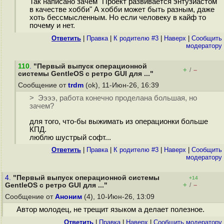
Так написано зачем "Проект развивается энтузиастом
в качестве хобби" А хобби может быть разным, даже
хоть бессмысленным. Но если человеку в кайф то
почему и нет.
Ответить
|
Правка
|
К родителю #3
|
Наверх
|
Cообщить
модератору
110
.
"Первый выпуск операционной
+
–
/
системы GentleOS с ретро GUI для ..."
Сообщение от
trdm
(ok), 11-Июн-26, 16:39
> Ээээ, работа конечно проделана большая, но
зачем?
для того, что-бы выжимать из операционки больше
КПД.
люблю шустрый софт...
Ответить
|
Правка
|
К родителю #3
|
Наверх
|
Cообщить
модератору
4.
"Первый выпуск операционной системы
+14
+
–
GentleOS с ретро GUI для ..."
/
Сообщение от
Аноним
(4), 10-Июн-26, 13:09
Автор молодец, не трещит языком а делает полезное.
Ответить
|
Правка
|
Наверх
|
Cообщить модератору