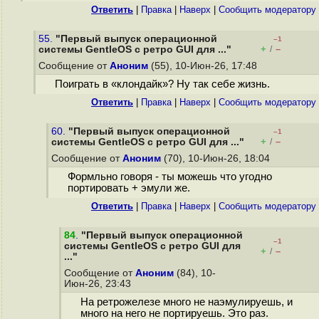
Ответить
|
Правка
|
Наверх
|
Cообщить модератору
55.
"Первый выпуск операционной
–1
+
–
системы GentleOS с ретро GUI для ..."
/
Сообщение от
Аноним
(55), 10-Июн-26, 17:48
Поиграть в «клондайк»? Ну так себе жизнь.
Ответить
|
Правка
|
Наверх
|
Cообщить модератору
60.
"Первый выпуск операционной
–1
+
–
системы GentleOS с ретро GUI для ..."
/
Сообщение от
Аноним
(70), 10-Июн-26, 18:04
Формльно говоря - ты можешь что угодно
портировать + эмули же.
Ответить
|
Правка
|
Наверх
|
Cообщить модератору
84
.
"Первый выпуск операционной
–1
системы GentleOS с ретро GUI для
+
–
/
..."
Сообщение от
Аноним
(84), 10-
Июн-26, 23:43
На ретрожелезе много не наэмулируешь, и
много на него не портируешь. Это раз.