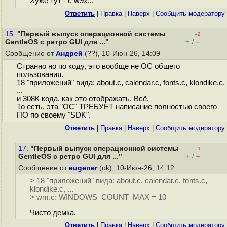
Хуже тут - с w9x...
Ответить
|
Правка
|
Наверх
|
Cообщить модератору
15.
"Первый выпуск операционной системы
–2
+
–
GentleOS с ретро GUI для ..."
/
Сообщение от
Андрей
(??), 10-Июн-26, 14:09
Странно но по коду, это вообще не ОС общего
пользования.
18 "приложений" вида: about.c, calendar.c, fonts.c, klondike.c,
...
и 308К кода, как это отображать. Всё.
То есть, эта "ОС" ТРЕБУЕТ написание полностью своего
ПО по своему "SDK".
Ответить
|
Правка
|
Наверх
|
Cообщить модератору
17.
"Первый выпуск операционной системы
–1
+
–
GentleOS с ретро GUI для ..."
/
Сообщение от
eugener
(ok), 10-Июн-26, 14:12
> 18 "приложений" вида: about.c, calendar.c, fonts.c,
klondike.c, ...
> wm.c: WINDOWS_COUNT_MAX = 10
Чисто демка.
Ответить
|
Правка
|
Наверх
|
Cообщить модератору