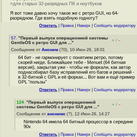
>для старых 32-разрядных ПК и ноутбуков
Я вот тоже давно хочу такое же с ретро GUI, но 64-
разрядном. Где взять подобную годноту?
Ответить
|
Правка
|
Наверх
|
Cообщить модератору
57.
"Первый выпуск операционной системы
+
–
/
GentleOS с ретро GUI для ..."
Сообщение от
Аноним
(70), 10-Июн-26, 18:01
64 бит - не гармонирует с понятием ретро, потому
скорей нигде. Ближайшее тебе - Menuet (64 битная
версия), закрытая уже - чтобы не форкали, как автор
поднасобирал базу исправлений его багов и решений -
в 32-битной с GPL и её форках... Вот вам и ещё пример
GPL "пользы"
Ответить
|
Правка
|
Наверх
|
Cообщить модератору
124
.
"Первый выпуск операционной
+
–
/
системы GentleOS с ретро GUI для ..."
Сообщение от
анонимс
(?), 12-Июн-26, 14:27
Nintendo 64 имела 64 битный процессор в середине
90х
Ответить
|
Правка
|
Наверх
|
Cообщить модератору