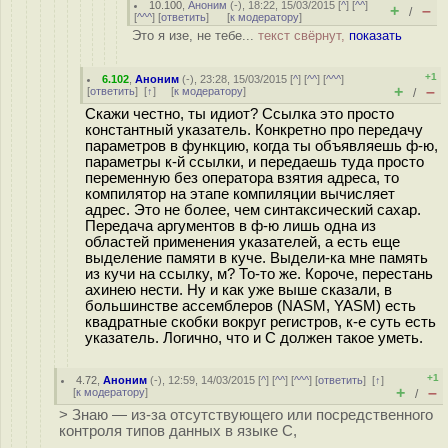
10.100
,
Аноним
(
-
), 18:22, 15/03/2015 [
^
] [
^^
]
+
–
/
[
^^^
] [
ответить
]
[
к модератору
]
Это я изе, не тебе...
текст свёрнут,
показать
+1
6.102
,
Аноним
(
-
), 23:28, 15/03/2015 [
^
] [
^^
] [
^^^
]
+
–
[
ответить
]
[
↑
] [
к модератору
]
/
Скажи честно, ты идиот? Ссылка это просто
константный указатель. Конкретно про передачу
параметров в функцию, когда ты объявляешь ф-ю,
параметры к-й ссылки, и передаешь туда просто
переменную без оператора взятия адреса, то
компилятор на этапе компиляции вычисляет
адрес. Это не более, чем синтаксический сахар.
Передача аргументов в ф-ю лишь одна из
областей применения указателей, а есть еще
выделение памяти в куче. Выдели-ка мне память
из кучи на ссылку, м? То-то же. Короче, перестань
ахинею нести. Ну и как уже выше сказали, в
большинстве ассемблеров (NASM, YASM) есть
квадратные скобки вокруг регистров, к-е суть есть
указатель. Логично, что и С должен такое уметь.
+1
4.72
,
Аноним
(
-
), 12:59, 14/03/2015 [
^
] [
^^
] [
^^^
] [
ответить
]
[
↑
]
+
–
[
к модератору
]
/
> Знаю — из-за отсутствующего или посредственного
контроля типов данных в языке C,