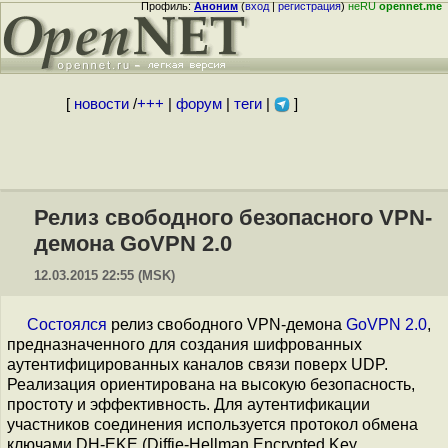
Профиль:
Аноним
(
вход
|
регистрация
)
неRU
opennet.me
[
новости
/
+++
|
форум
|
теги
|
]
Релиз свободного безопасного VPN-
демона GoVPN 2.0
12.03.2015 22:55 (MSK)
Состоялся
релиз свободного VPN-демона
GoVPN 2.0
,
предназначенного для создания шифрованных
аутентифицированных каналов связи поверх UDP.
Реализация ориентирована на высокую безопасность,
простоту и эффективность. Для аутентификации
участников соединения используется протокол обмена
ключами DH-EKE (Diffie-Hellman Encrypted Key