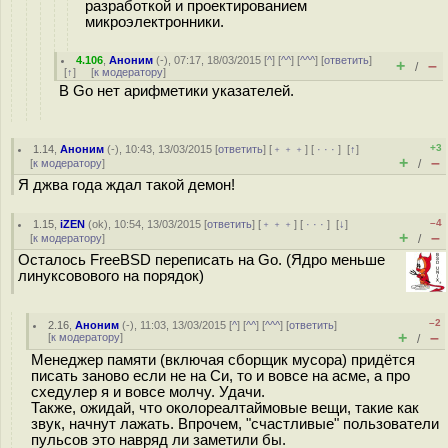
разработкой и проектированием
микроэлектронники.
4.106
,
Аноним
(
-
), 07:17, 18/03/2015 [
^
] [
^^
] [
^^^
] [
ответить
]
+
–
/
[
↑
] [
к модератору
]
В Go нет арифметики указателей.
+3
1.14
,
Аноним
(
-
), 10:43, 13/03/2015 [
ответить
] [
﹢﹢﹢
] [
· · ·
]
[
↑
]
+
–
[
к модератору
]
/
Я джва года ждал такой демон!
–4
1.15
,
iZEN
(
ok
), 10:54, 13/03/2015 [
ответить
] [
﹢﹢﹢
] [
· · ·
]
[
↓
]
+
–
[
к модератору
]
/
Осталось FreeBSD переписать на Go. (Ядро меньше
линуксовового на порядок)
–2
2.16
,
Аноним
(
-
), 11:03, 13/03/2015 [
^
] [
^^
] [
^^^
] [
ответить
]
+
–
[
к модератору
]
/
Менеджер памяти (включая сборщик мусора) придётся
писать заново если не на Си, то и вовсе на асме, а про
схедулер я и вовсе молчу. Удачи.
Также, ожидай, что околореалтаймовые вещи, такие как
звук, начнут лажать. Впрочем, "счастливые" пользователи
пульсов это навряд ли заметили бы.