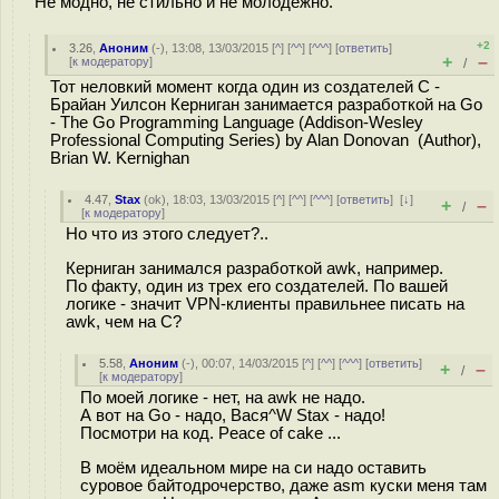
Не модно, не стильно и не молодежно.
+2
3.26
,
Аноним
(
-
), 13:08, 13/03/2015 [
^
] [
^^
] [
^^^
] [
ответить
]
+
–
[
к модератору
]
/
Тот неловкий момент когда один из создателей С -
Брайан Уилсон Керниган занимается разработкой на Go
- The Go Programming Language (Addison-Wesley
Professional Computing Series) by Alan Donovan (Author),
Brian W. Kernighan
4.47
,
Stax
(
ok
), 18:03, 13/03/2015 [
^
] [
^^
] [
^^^
] [
ответить
]
[
↓
]
+
–
/
[
к модератору
]
Но что из этого следует?..
Керниган занимался разработкой awk, например.
По факту, один из трех его создателей. По вашей
логике - значит VPN-клиенты правильнее писать на
awk, чем на C?
5.58
,
Аноним
(
-
), 00:07, 14/03/2015 [
^
] [
^^
] [
^^^
] [
ответить
]
+
–
/
[
к модератору
]
По моей логике - нет, на awk не надо.
А вот на Go - надо, Вася^W Stax - надо!
Посмотри на код. Peace of cake ...
В моём идеальном мире на си надо оставить
суровое байтодрочерство, даже asm куски меня там