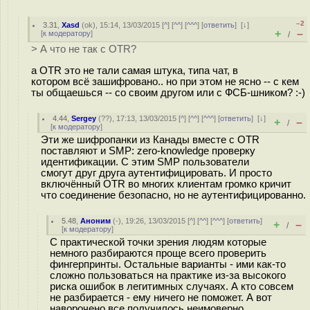
–2
3.31
,
Xasd
(
ok
), 15:14, 13/03/2015 [
^
] [
^^
] [
^^^
] [
ответить
]
[
↓
]
+
–
[
к модератору
]
/
> А что не так с OTR?
а OTR это не тали самая штука, типа чат, в
котором всё зашифровано.. но при этом не ясно -- с кем
ты общаешься -- со своим другом или с ФСБ-шником? :-)
4.44
,
Sergey
(
??
), 17:13, 13/03/2015 [
^
] [
^^
] [
^^^
] [
ответить
]
[
↓
]
+
–
/
[
к модератору
]
Эти же шифропанки из Канады вместе с OTR
поставляют и SMP: zero-knowledge проверку
идентификации. С этим SMP пользователи
смогут друг друга аутентифицировать. И просто
включённый OTR во многих клиентам громко кричит
что соединение безопасно, но не аутентифицированно.
5.48
,
Аноним
(
-
), 19:26, 13/03/2015 [
^
] [
^^
] [
^^^
] [
ответить
]
+
–
/
[
к модератору
]
С практической точки зрения людям которые
немного разбираются проще всего проверить
фингерпринты. Остальные варианты - ими как-то
сложно пользоваться на практике из-за высокого
риска ошибок в легитимных случаях. А кто совсем
не разбирается - ему ничего не поможет. А вот
наворочено все получилось неимоверно.