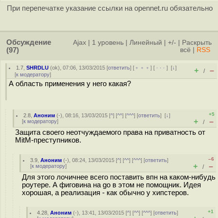
При перепечатке указание ссылки на opennet.ru обязательно
Обсуждение
Ajax
|
1 уровень
|
Линейный
|
+/-
|
Раскрыть
(97)
всё
|
RSS
1.7
,
SHRDLU
(
ok
), 07:06, 13/03/2015 [
ответить
] [
﹢﹢﹢
] [
· · ·
]
[
↓
]
+
–
/
[
к модератору
]
А область применения у него какая?
+5
2.8
,
Аноним
(
-
), 08:16, 13/03/2015 [
^
] [
^^
] [
^^^
] [
ответить
]
[
↓
]
+
–
[
к модератору
]
/
Защита своего неотчуждаемого права на приватность от
MitM-преступников.
–6
3.9
,
Аноним
(
-
), 08:24, 13/03/2015 [
^
] [
^^
] [
^^^
] [
ответить
]
+
–
[
к модератору
]
/
Для этого лочичнее всего поставить впн на каком-нибудь
роутере. А фиговина на go в этом не помощник. Идея
хорошая, а реализация - как обычно у хипстеров.
+1
4.28
,
Аноним
(
-
), 13:41, 13/03/2015 [
^
] [
^^
] [
^^^
] [
ответить
]