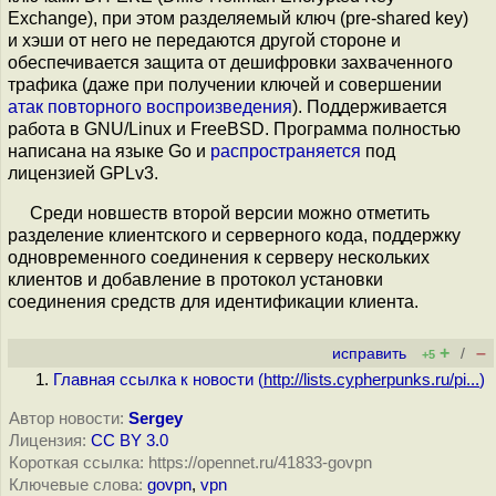
Exchange), при этом разделяемый ключ (pre-shared key)
и хэши от него не передаются другой стороне и
обеспечивается защита от дешифровки захваченного
трафика (даже при получении ключей и совершении
атак повторного воспроизведения
). Поддерживается
работа в GNU/Linux и FreeBSD. Программа полностью
написана на языке Go и
распространяется
под
лицензией GPLv3.
Среди новшеств второй версии можно отметить
разделение клиентского и серверного кода, поддержку
одновременного соединения к серверу нескольких
клиентов и добавление в протокол установки
соединения средств для идентификации клиента.
+
–
исправить
/
+5
Главная ссылка к новости (
http://lists.cypherpunks.ru/pi...
)
Автор новости:
Sergey
Лицензия:
CC BY 3.0
Короткая ссылка: https://opennet.ru/41833-govpn
Ключевые слова:
govpn
,
vpn