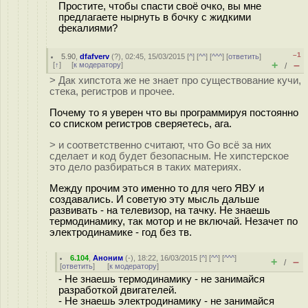
Простите, чтобы спасти своё очко, вы мне
предлагаете нырнуть в бочку с жидкими
фекалиями?
–1
5.90
,
dfafverv
(
?
), 02:45, 15/03/2015 [
^
] [
^^
] [
^^^
] [
ответить
]
+
–
[
↑
] [
к модератору
]
/
> Дак хипстота же не знает про существование кучи,
стека, регистров и прочее.
Почему то я уверен что вы программируя постоянно
со списком регистров сверяетесь, ага.
> и соответственно считают, что Go всё за них
сделает и код будет безопасным. Не хипстерское
это дело разбираться в таких материях.
Между прочим это именно то для чего ЯВУ и
создавались. И советую эту мысль дальше
развивать - на телевизор, на тачку. Не знаешь
термодинамику, так мотор и не включай. Незачет по
электродинамике - год без тв.
6.104
,
Аноним
(
-
), 18:22, 16/03/2015 [
^
] [
^^
] [
^^^
]
+
–
/
[
ответить
]
[
к модератору
]
- Не знаешь термодинамику - не занимайся
разработкой двигателей.
- Не знаешь электродинамику - не занимайся