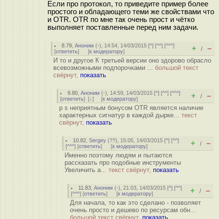
Если про протокол, то приведите пример более
простого и обладающего теми же свойствами что
и OTR. OTR по мне так очень прост и чётко
выполняет поставленные перед ним задачи.
8.79
,
Аноним
(
-
), 14:54, 14/03/2015 [
^
] [
^^
] [
^^^
]
+
–
/
[
ответить
]
[
к модератору
]
И то и другое К третьей версии оно здорово обрасло
всевозможными подпорочками ...
большой текст
свёрнут,
показать
9.80
,
Аноним
(
-
), 14:59, 14/03/2015 [
^
] [
^^
] [
^^^
]
+
–
/
[
ответить
]
[
↓
] [
к модератору
]
p s неприятным бонусом OTR является наличие
характерных сигнатур в каждой дырке...
текст
свёрнут,
показать
10.82
,
Sergey
(
??
), 15:05, 14/03/2015 [
^
] [
^^
]
+
–
/
[
^^^
] [
ответить
]
[
к модератору
]
Именно поэтому людям и пытаются
рассказать про подобные инструменты
Увеличить a...
текст свёрнут,
показать
11.83
,
Аноним
(
-
), 21:03, 14/03/2015 [
^
] [
^^
]
+
–
/
[
^^^
] [
ответить
]
[
к модератору
]
Для начала, то как это сделано - позволяет
очень просто и дешево по ресурсам обн...
большой текст свёрнут,
показать