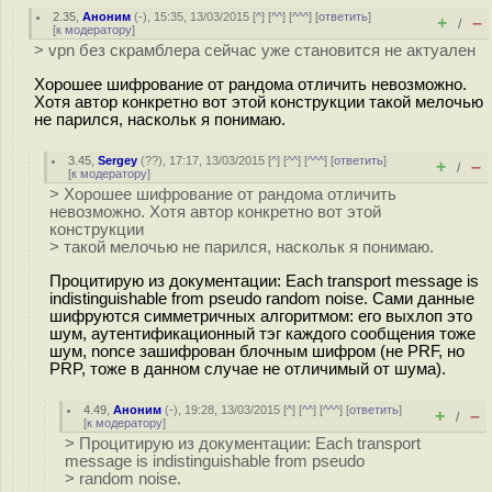
2.35
,
Аноним
(
-
), 15:35, 13/03/2015 [
^
] [
^^
] [
^^^
] [
ответить
]
+
–
/
[
к модератору
]
> vpn без скрамблера сейчас уже становится не актуален
Хорошее шифрование от рандома отличить невозможно.
Хотя автор конкретно вот этой конструкции такой мелочью
не парился, наскольк я понимаю.
3.45
,
Sergey
(
??
), 17:17, 13/03/2015 [
^
] [
^^
] [
^^^
] [
ответить
]
+
–
/
[
к модератору
]
> Хорошее шифрование от рандома отличить
невозможно. Хотя автор конкретно вот этой
конструкции
> такой мелочью не парился, наскольк я понимаю.
Процитирую из документации: Each transport message is
indistinguishable from pseudo random noise. Сами данные
шифруются симметричных алгоритмом: его выхлоп это
шум, аутентификационный тэг каждого сообщения тоже
шум, nonce зашифрован блочным шифром (не PRF, но
PRP, тоже в данном случае не отличимый от шума).
4.49
,
Аноним
(
-
), 19:28, 13/03/2015 [
^
] [
^^
] [
^^^
] [
ответить
]
+
–
/
[
к модератору
]
> Процитирую из документации: Each transport
message is indistinguishable from pseudo
> random noise.