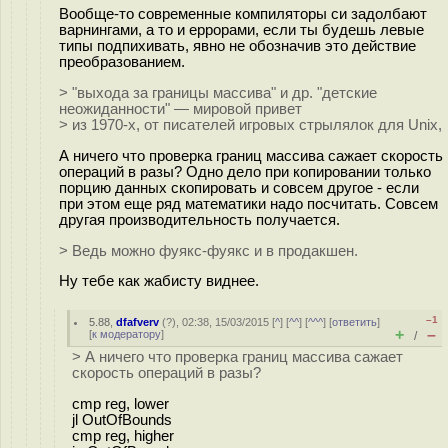
Вообще-то современные компиляторы си задолбают
варнингами, а то и еррорами, если ты будешь левые
типы подпихивать, явно не обозначив это действие
преобразованием.
> "выхода за границы массива" и др. "детские
неожиданности" — мировой привет
> из 1970-х, от писателей игровых стрылялок для Unix,
А ничего что проверка границ массива сажает скорость
операций в разы? Одно дело при копировании только
порцию данных скопировать и совсем другое - если
при этом еще ряд математики надо посчитать. Совсем
другая производительность получается.
> Ведь можно фуякс-фуякс и в продакшен.
Ну тебе как жабисту виднее.
–1
5.88
,
dfafverv
(
?
), 02:38, 15/03/2015 [
^
] [
^^
] [
^^^
] [
ответить
]
+
–
[
к модератору
]
/
> А ничего что проверка границ массива сажает
скорость операций в разы?
cmp reg, lower
jl OutOfBounds
cmp reg, higher