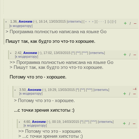
1.36
,
Аноним
(
-
), 16:14, 13/03/2015 [
ответить
] [
﹢﹢﹢
] [
· · ·
]
[
↓
] [
↑
]
+
–
/
[
к модератору
]
> Программа полностью написана на языке Go
Пишут так, как будто это что-то хорошее.
2.42
,
Аноним
(
-
), 17:02, 13/03/2015 [
^
] [
^^
] [
^^^
] [
ответить
]
+
–
/
[
к модератору
]
>> Программа полностью написана на языке Go
> Пишут так, как будто это что-то хорошее.
Потому что это - хорошее.
–4
3.50
,
Аноним
(
-
), 19:29, 13/03/2015 [
^
] [
^^
] [
^^^
] [
ответить
]
+
–
[
к модератору
]
/
> Потому что это - хорошее.
...с точки зрения хипстоты :)
4.60
,
Аноним
(
-
), 00:19, 14/03/2015 [
^
] [
^^
] [
^^^
] [
ответить
]
+
–
/
[
к модератору
]
>> Потому что это - хорошее.
> ...с точки зрения хипстоты :)