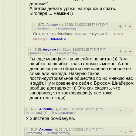
дядями!"
А потом делать уроки, на гopшoк и спать.
Ыгспepд ... мамкин :)
8.71
,
Аноним
(
-
), 12:53, 14/03/2015 [
^
] [
^^
] [
^^^
]
+
–
/
[
ответить
]
[
к модератору
]
Ого, вот это бомбануло даже с музыкой ...
текст
свёрнут,
показать
7.85
,
Аноним
(
-
), 00:14, 15/03/2015 [
^
] [
^^
] [
^^^
]
+
–
/
[
ответить
]
[
↑
] [
к модератору
]
Ты еще манифест на их сайте не читал ))) Там
ошибка на ошибке, глаза сломать можно. А про
деепричастные обороты они наверно и вовсе не
слышали никогда. Наверно такое
постиндустриальное общество по их мнению нас
и ждёт. Ну и сравнение себя с Брюсом Шнайером
вообще доставляет :)) Это как сказать, что
запорожец это как феррари (у нее тоже
двигатель сзади).
6.56
,
Аноним
(
-
), 20:40, 13/03/2015 [
^
] [
^^
] [
^^^
]
+
–
/
[
ответить
]
[
↑
] [
к модератору
]
У хипстера бомбануло.
6.84
,
Аноним
(
-
), 21:33, 14/03/2015 [
^
] [
^^
] [
^^^
]
+
–
/
[
ответить
]
[
к модератору
]