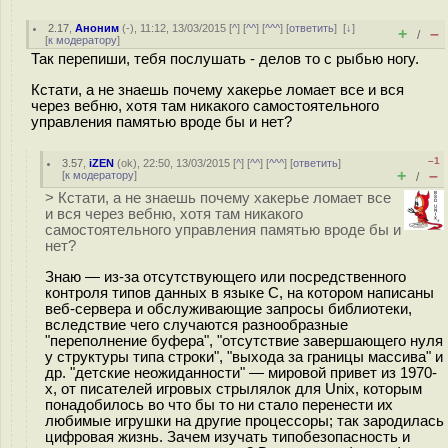
2.17
,
Аноним
(
-
), 11:12, 13/03/2015 [
^
] [
^^
] [
^^^
] [
ответить
]
[
↓
]
+
–
/
[
к модератору
]
Так перепиши, тебя послушать - делов то с рыбью ногу.
Кстати, а не знаешь почему хакерье ломает все и вся
через вебню, хотя там никакого самостоятельного
управления памятью вроде бы и нет?
–1
3.57
,
iZEN
(
ok
), 22:50, 13/03/2015 [
^
] [
^^
] [
^^^
] [
ответить
]
+
–
[
к модератору
]
/
> Кстати, а не знаешь почему хакерье ломает все
и вся через вебню, хотя там никакого
самостоятельного управления памятью вроде бы и
нет?
Знаю — из-за отсутствующего или посредственного
контроля типов данных в языке C, на котором написаны
веб-сервера и обслуживающие запросы библиотеки,
вследствие чего случаются разнообразные
"переполнение буфера", "отсутствие завершающего нуля
у структуры типа строки", "выхода за границы массива" и
др. "детские неожиданности" — мировой привет из 1970-
х, от писателей игровых стрылялок для Unix, которым
понадобилось во что бы то ни стало перенести их
любимые игрушки на другие процессоры; так зародилась
цифровая жизнь. Зачем изучать типобезопасность и