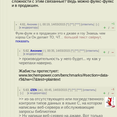
сложности с этим связанные? Ведь можно фуякс-фуякс
и в продакшен.
+1
4.61
,
Аноним
(
-
), 00:19, 14/03/2015 [
^
] [
^^
] [
^^^
] [
ответить
]
[
↓
]
+
–
[
к модератору
]
/
Фуяк-фуяк и в продакшен это к джаве и гоу Знаешь чем
хорош Си Он делает ТО, ЧТ...
большой текст свёрнут,
показать
5.62
,
Аноним
(
-
), 00:35, 14/03/2015 [
^
] [
^^
] [
^^^
] [
ответить
]
+
–
/
[
к модератору
]
> производительность у него будет... ну как у
черепахи наверно.
Жабисты протестуют:
www.techempower.com/benchmarks/#section=data-
r9&hw=i7&test=plaintext
–1
5.63
,
iZEN
(
ok
), 00:45, 14/03/2015 [
^
] [
^^
] [
^^^
] [
ответить
]
+
–
[
↓
] [
к модератору
]
/
>> из-за отсутствующего или посредственного
контроля типов данных в языке C, на котором
написаны веб-сервера и обслуживающие
запросы библиотеки
> Ну напиши веб-сервер на джаве. Вот только