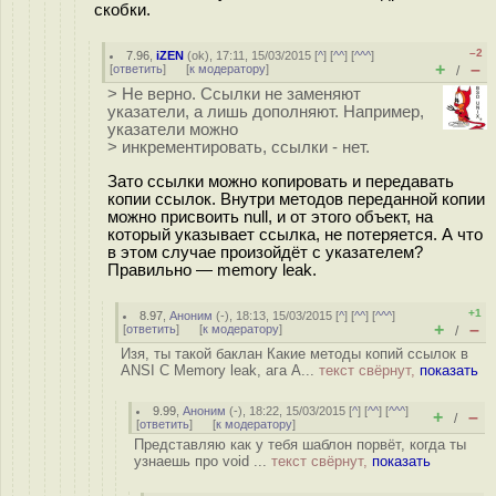
скобки.
–2
7.96
,
iZEN
(
ok
), 17:11, 15/03/2015 [
^
] [
^^
] [
^^^
]
+
–
[
ответить
]
[
к модератору
]
/
> Не верно. Ссылки не заменяют
указатели, а лишь дополняют. Например,
указатели можно
> инкрементировать, ссылки - нет.
Зато ссылки можно копировать и передавать
копии ссылок. Внутри методов переданной копии
можно присвоить null, и от этого объект, на
который указывает ссылка, не потеряется. А что
в этом случае произойдёт с указателем?
Правильно — memory leak.
+1
8.97
,
Аноним
(
-
), 18:13, 15/03/2015 [
^
] [
^^
] [
^^^
]
+
–
[
ответить
]
[
к модератору
]
/
Изя, ты такой баклан Какие методы копий ссылок в
ANSI C Memory leak, ага А...
текст свёрнут,
показать
9.99
,
Аноним
(
-
), 18:22, 15/03/2015 [
^
] [
^^
] [
^^^
]
+
–
/
[
ответить
]
[
к модератору
]
Представляю как у тебя шаблон порвёт, когда ты
узнаешь про void ...
текст свёрнут,
показать