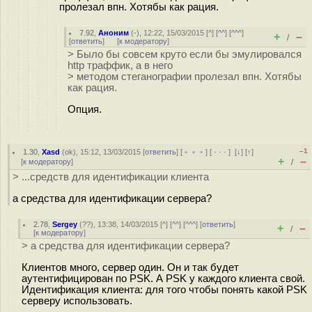
пролезал впн. Хотябы как рация.
7.92
,
Аноним
(
-
), 12:22, 15/03/2015 [
^
] [
^^
] [
^^^
]
+
–
/
[
ответить
]
[
к модератору
]
> Было бы совсем круто если бы эмулировался
http траффик, а в него
> методом стеганографии пролезал впн. Хотябы
как рация.
Опция.
–1
1.30
,
Xasd
(
ok
), 15:12, 13/03/2015 [
ответить
] [
﹢﹢﹢
] [
· · ·
]
[
↓
] [
↑
]
+
–
[
к модератору
]
/
> ...средств для идентификации клиента
а средства для идентификации сервера?
2.78
,
Sergey
(
??
), 13:38, 14/03/2015 [
^
] [
^^
] [
^^^
] [
ответить
]
+
–
/
[
к модератору
]
> а средства для идентификации сервера?
Клиентов много, сервер один. Он и так будет
аутентифицирован по PSK. А PSK у каждого клиента свой.
Идентификация клиента: для того чтобы понять какой PSK
серверу использовать.