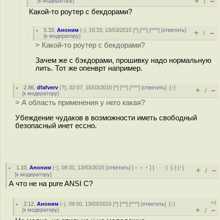
+
–
[
к модератору
]
/
Какой-то роутер с бекдорами?
5.33
,
Аноним
(
-
), 15:33, 13/03/2015 [
^
] [
^^
] [
^^^
] [
ответить
]
+
–
/
[
к модератору
]
> Какой-то роутер с бекдорами?
Зачем же с бэкдорами, прошивку надо нормальную
лить. Тот же опенврт например.
2.86
,
dfafverv
(
?
), 02:07, 15/03/2015 [
^
] [
^^
] [
^^^
] [
ответить
]
[
↑
]
+
–
/
[
к модератору
]
> А область применения у него какая?
Убеждение чудаков в возможности иметь свободный
безопасный инет ессно.
1.10
,
Аноним
(
-
), 08:31, 13/03/2015 [
ответить
] [
﹢﹢﹢
] [
· · ·
]
[
↓
] [
↑
]
+
–
/
[
к модератору
]
А что не на pure ANSI C?
+1
2.12
,
Аноним
(
-
), 09:50, 13/03/2015 [
^
] [
^^
] [
^^^
] [
ответить
]
[
↓
]
+
–
[
к модератору
]
/