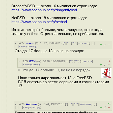
DragonflyBSD — около 16 миллионов строк кода:
https://www.openhub.net/p/dragonflybsd
NetBSD — около 18 миллионов строк кода:
https://www.openhub.net/p/netbsd
Из этих четырёх больше, чем в линуксе, строк кода
только у netbsd. Стрекоза меньше, но приближается.
4.27
,
soarin
(
?
), 13:12, 13/03/2015 [
^
] [
^^
] [
^^^
] [
ответить
]
[
↓
]
+
–
/
[
к модератору
]
Это да. 17 больше 13, но не на порядок
–1
5.65
,
iZEN
(
ok
), 00:48, 14/03/2015 [
^
] [
^^
] [
^^^
] [
ответить
]
+
–
[
к модератору
]
/
> Это да. 17 больше 13, но не на порядок
Linux только ядро занимает 13, а FreeBSD
ВСЯ система со всеми сервисами и компиляторами
17.
+1
4.29
,
Аноним
(
-
), 13:44, 13/03/2015 [
^
] [
^^
] [
^^^
] [
ответить
]
[
↓
]
+
–
[
↑
] [
к модератору
]
/