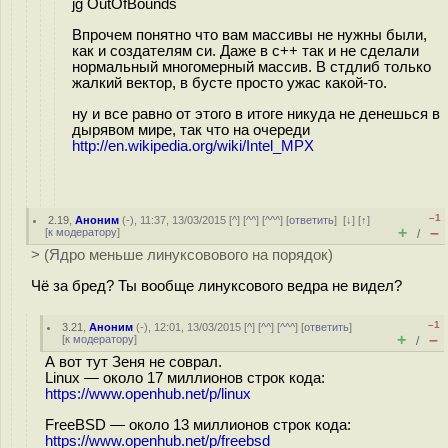
jg OutOfBounds
Впрочем понятно что вам массивы не нужны были,
как и создателям си. Даже в с++ так и не сделали
нормальный многомерный массив. В стдлиб только
жалкий вектор, в бусте просто ужас какой-то.
ну и все равно от этого в итоге никуда не денешься в
дырявом мире, так что на очереди
http://en.wikipedia.org/wiki/Intel_MPX
–1
2.19
,
Аноним
(
-
), 11:37, 13/03/2015 [
^
] [
^^
] [
^^^
] [
ответить
]
[
↓
] [
↑
]
+
–
[
к модератору
]
/
> (Ядро меньше линуксовового на порядок)
Чё за бред? Ты вообще линуксового ведра не видел?
–1
3.21
,
Аноним
(
-
), 12:01, 13/03/2015 [
^
] [
^^
] [
^^^
] [
ответить
]
+
–
[
к модератору
]
/
А вот тут Зеня не соврал.
Linux — около 17 миллионов строк кода:
https://www.openhub.net/p/linux
FreeBSD — около 13 миллионов строк кода:
https://www.openhub.net/p/freebsd