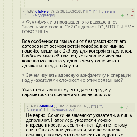
–1
5.87
,
dfafverv
(
?
), 02:26, 15/03/2015 [
^
] [
^^
] [
^^^
] [
ответить
]
+
–
[
↑
] [
к модератору
]
/
> Фуяк-фуяк и в продакшен это к джаве и гоу.
Знаешь чем хорош Си? Он делает ТО, ЧТО ТЫ ЕМУ
ГОВОРИШЬ.
Все особенности языка си от безграмотности его
авторов и от возможностей подобраннои ими на
помойке машины с 2кб озу для которой он делался.
Глубоких мыслей там нет, хотя задним числом
конечно можно что угодно в чем угодно искать,
адвокаты всегда найдутся.
> Зачем изучать адресную арифметику и операции
над указателями сложности с этим связанные?
Указатели там потому, что даже передачу
параметров по ссылке авторы не осилили.
6.93
,
Аноним
(
-
), 15:12, 15/03/2015 [
^
] [
^^
] [
^^^
]
+
–
/
[
ответить
]
[
↓
] [
к модератору
]
Не верно. Ссылки не заменяют указатели, а лишь
дополняют. Например, указатели можно
инкрементировать, ссылки - нет. Да и не потому
они в Си сделали указатели, что не осилили
ссылки, а потому что в асме есть квадратные