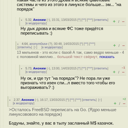
Какая часть из этого дрова и всякие файловые
системы и чего из этого в линуксе больше... эм... "на
порядок"
5.32
,
Аноним
(
-
), 15:31, 13/03/2015 [
^
] [
^^
] [
^^^
] [
ответить
]
+
–
/
[
к модератору
]
Ну дык дрова и всякие ФС тоже придётся
переписывать :)
4.64
,
anonym0use
(
?
), 00:48, 14/03/2015 [
^
] [
^^
] [
^^^
]
+
–
/
[
ответить
]
[
↑
] [
к модератору
]
13 мильенов - это если с базой А так, само ведро меньше - 4
с половиной миллио...
большой текст свёрнут,
показать
–1
5.73
,
Аноним
(
-
), 13:00, 14/03/2015 [
^
] [
^^
] [
^^^
] [
ответить
]
+
–
[
к модератору
]
/
Ну ок, и где тут "на порядок"? Не пора ли уже
признать что изен спи...л вместо того чтобы его
выгораживать? :)
+2
2.37
,
Аноним
(
-
), 16:17, 13/03/2015 [
^
] [
^^
] [
^^^
] [
ответить
]
[
↑
]
+
–
[
к модератору
]
/
>Осталось FreeBSD переписать на Go. (Ядро меньше
линуксовового на порядок)
Бздуны, знайте, у вас в тылу засланный M$ казачок.