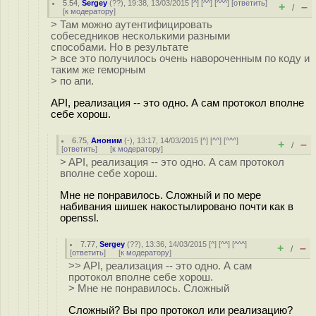
5.54
,
Sergey
(
??
), 19:38, 13/03/2015 [
^
] [
^^
] [
^^^
] [
ответить
]
+
–
/
[
к модератору
]
> Там можно аутентифицировать
собеседников несколькими разными
способами. Но в результате
> все это получилось очень навороченным по коду и
таким же геморным
> по апи.
API, реализация -- это одно. А сам протокол вполне
себе хорош.
6.75
,
Аноним
(
-
), 13:17, 14/03/2015 [
^
] [
^^
] [
^^^
]
+
–
/
[
ответить
]
[
к модератору
]
> API, реализация -- это одно. А сам протокол
вполне себе хорош.
Мне не понравилось. Сложный и по мере
набивания шишек накостылировано почти как в
openssl.
7.77
,
Sergey
(
??
), 13:36, 14/03/2015 [
^
] [
^^
] [
^^^
]
+
–
/
[
ответить
]
[
к модератору
]
>> API, реализация -- это одно. А сам
протокол вполне себе хорош.
> Мне не понравилось. Сложный
Сложный? Вы про протокол или реализацию?