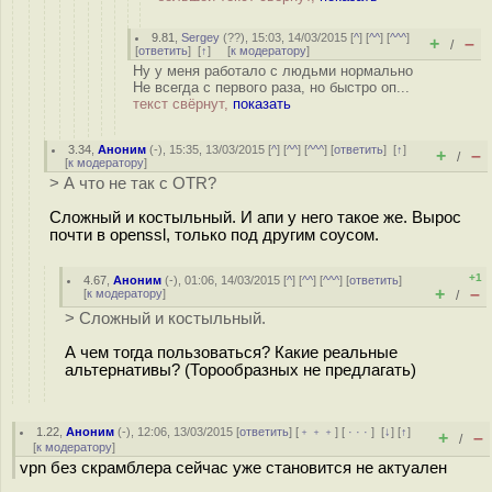
9.81
,
Sergey
(
??
), 15:03, 14/03/2015 [
^
] [
^^
] [
^^^
]
+
–
/
[
ответить
]
[
↑
] [
к модератору
]
Ну у меня работало с людьми нормально
Не всегда с первого раза, но быстро оп...
текст свёрнут,
показать
3.34
,
Аноним
(
-
), 15:35, 13/03/2015 [
^
] [
^^
] [
^^^
] [
ответить
]
[
↑
]
+
–
/
[
к модератору
]
> А что не так с OTR?
Сложный и костыльный. И апи у него такое же. Вырос
почти в openssl, только под другим соусом.
+1
4.67
,
Аноним
(
-
), 01:06, 14/03/2015 [
^
] [
^^
] [
^^^
] [
ответить
]
+
–
[
к модератору
]
/
> Сложный и костыльный.
А чем тогда пользоваться? Какие реальные
альтернативы? (Торообразных не предлагать)
1.22
,
Аноним
(
-
), 12:06, 13/03/2015 [
ответить
] [
﹢﹢﹢
] [
· · ·
]
[
↓
] [
↑
]
+
–
/
[
к модератору
]
vpn без скрамблера сейчас уже становится не актуален