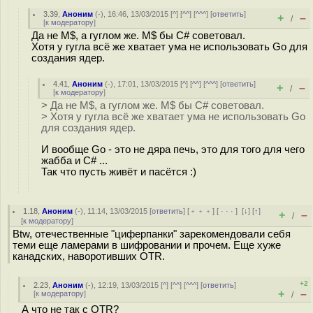
3.39
,
Аноним
(
-
), 16:46, 13/03/2015 [
^
] [
^^
] [
^^^
] [
ответить
]
+
–
/
[
к модератору
]
Да не M$, а гуглом же. M$ бы C# советовал.
Хотя у гугла всё же хватает ума не использовать Go для
создания ядер.
4.41
,
Аноним
(
-
), 17:01, 13/03/2015 [
^
] [
^^
] [
^^^
] [
ответить
]
+
–
/
[
к модератору
]
> Да не M$, а гуглом же. M$ бы C# советовал.
> Хотя у гугла всё же хватает ума не использовать Go
для создания ядер.
И вообще Go - это не дяра печь, это для того для чего
жабба и C# ...
Так что пусть живёт и пасётся :)
1.18
,
Аноним
(
-
), 11:14, 13/03/2015 [
ответить
] [
﹢﹢﹢
] [
· · ·
]
[
↓
] [
↑
]
+
–
/
[
к модератору
]
Btw, отечественные "циферпанки" зарекомендовали себя
теми еще ламерами в шифровании и прочем. Еще хуже
канадских, наворотивших OTR.
+2
2.23
,
Аноним
(
-
), 12:19, 13/03/2015 [
^
] [
^^
] [
^^^
] [
ответить
]
+
–
[
к модератору
]
/
А что не так с OTR?