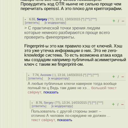
Проаудитить код OTR нынче не сильно проще чем
перечитать openssl. А это плохо для криптографии.
6.55
,
Sergey
(
??
), 19:51, 13/03/2015 [
^
] [
^^
] [
^^^
]
+
–
/
[
ответить
]
[
к модератору
]
> С практической точки зрения людям
которые немного разбираются проще всего
проверить фингерпринты.
Fingerprint-ы это как правило хэш от ключей. Хэш
это уже утечка информации о них. Это не zero-
knowledge система. То есть возможна атака когда
мы создадим например публичный асимметричный
ключ с таким же fingerprint-ом.
7.74
,
Аноним
(
-
), 13:16, 14/03/2015 [
^
] [
^^
] [
^^^
]
+
–
/
[
ответить
]
[
к модератору
]
А любые публичные ключи наверное тогда вообще
полный пи ц Ведь там даже не хэ...
большой текст
свёрнут,
показать
8.76
,
Sergey
(
??
), 13:34, 14/03/2015 [
^
] [
^^
] [
^^^
]
+
–
/
[
ответить
]
[
к модератору
]
Пользователь с другой стороны знает --
отлично А человек по-середине не должен ...
текст свёрнут,
показать