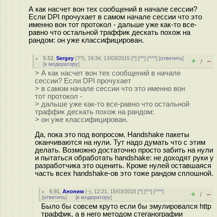
А как насчет вон тех сообщений в начале сессии?
Если DPI прочухает в самом начале сессии что это
именно вон тот протокол - дальше уже как-то все-
равно что остальной траффик дескать похож на
рандом: он уже классифицирован.
5.52
,
Sergey
(
??
), 19:34, 13/03/2015 [
^
] [
^^
] [
^^^
] [
ответить
]
+
–
/
[
к модератору
]
> А как насчет вон тех сообщений в начале
сессии? Если DPI прочухает
> в самом начале сессии что это именно вон
тот протокол -
> дальше уже как-то все-равно что остальной
траффик дескать похож на рандом:
> он уже классифицирован.
Да, пока это под вопросом. Handshake пакеты
оканчиваются на нули. Тут надо думать что с этим
делать. Возможно достаточно просто забить на нули
и пытаться обработать handshake: не доходят руки у
разработчика это оценить. Кроме нулей оставшаяся
часть всех handshake-ов это тоже рандом сплошной.
6.91
,
Аноним
(
-
), 12:21, 15/03/2015 [
^
] [
^^
] [
^^^
]
+
–
/
[
ответить
]
[
к модератору
]
Было бы совсем круто если бы эмулировался http
траффик, а в него методом стеганографии