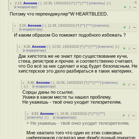
–1
2.13
,
Аноним
(
-
), 10:39, 13/03/2015 [
^
] [
^^
] [
^^^
] [
ответить
]
[
↑
]
+
–
[
к модератору
]
/
Потому что перпендикуляр^W HEARTBLEED.
3.24
,
Аноним
(
-
), 12:38, 13/03/2015 [
^
] [
^^
] [
^^^
] [
ответить
]
+
–
/
[
к модератору
]
И каким образом Go поможет подобного избежать ?
4.25
,
Аноним
(
-
), 12:52, 13/03/2015 [
^
] [
^^
] [
^^^
] [
ответить
]
[
↓
]
+
–
/
[
к модератору
]
Дак хипстота же не знает про существование кучи,
стека, регистров и прочее. и соответственно считают,
что Go всё за них сделает и код будет безопасным. Не
хипстерское это дело разбираться в таких материях.
5.40
,
Аноним
(
-
), 16:58, 13/03/2015 [
^
] [
^^
] [
^^^
] [
ответить
]
+
–
/
[
↓
] [
к модератору
]
Сорцы даны по ссылке.
Укажи в каком месте ты нашел проблему.
Не укажешь - твоё очко уходит телезрителям.
6.53
,
Аноним
(
-
), 19:35, 13/03/2015 [
^
] [
^^
] [
^^^
]
+
–
/
[
ответить
]
[
↓
] [
к модератору
]
> Не укажешь - твоё очко уходит телезрителям.
Мне хватило того что один из этих совковых
циферпанков сосватал мне фрибсдшный генратор