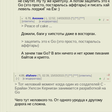
не смутят. Ну ту же криптуху. А потом зацепить это к
Go (это просто, постаральсь аффтары) и писать хай
левель логджиГ на Ём :)
6.70
,
Аноним
(
-
), 12:52, 14/03/2015 [
^
] [
^^
] [
^^^
]
+
–
/
[
ответить
]
[
к модератору
]
> Peace of cake ...
Дожили, баги у хипстоты даже в восторгах.
> зацепить это к Go (это просто, постаральсь
аффтары)
А зачем там Go? В впн ничего и нет кроме пихания
байтов и крипто.
–2
4.89
,
dfafverv
(
?
), 02:39, 15/03/2015 [
^
] [
^^
] [
^^^
] [
ответить
]
+
–
[
↑
] [
к модератору
]
/
> Тот неловкий момент когда один из создателей С -
Брайан Уилсон Керниган занимается разработкой на
Go
Чего тут неловкого то. От одного уродца к другому
дорога не сложна.