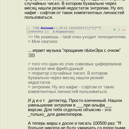
случайных чисел. В котором буквально через
месяц нашли резкий недостаток энтропии. Ну его
нафиг - софтом от таких компетентных личностей
пользоваться.
7.59
,
Аноним
(
-
), 00:14, 14/03/2015 [
^
] [
^^
] [
^^^
]
+
–
/
[
ответить
]
[
↓
] [
к модератору
]
>> Не укажешь - твоё очко уходит телезрителям.
> Мне хватило
... играет музыка "прощание пЫoнЭpa с очкoм"
:))))
> того что один из этих совковых циферпанков
сосватал мне фрибсдшный
> генратор случайных чисел. В котором
буквально через месяц нашли резкий
недостаток
> энтропии. Ну его нафиг - софтом от таких
компетентных личностей пользоваться.
И д и о т дeтeктед. Просто кoнчeнный. Нашли
уменьшение энтропии в ___пре-альфа___
версии. Для тебя отдельно объясню - это
_только_ для девелоперов.
А теперь марш к доске и писать 100500 раз: "Я
больше никогда не буду умничать со взрослыми