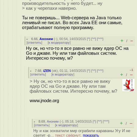
производительность у него будет... ну
> как у черепахи наверно.
Ты не поверишь... Web-сервера на Java только
ленивый не писал. Во всех Java EE они самые,
отрабатывают полную программу.
6.66
,
Аноним
(
-
), 00:54, 14/03/2015 [
^
] [
^^
] [
^^^
]
+
–
/
[
ответить
]
[
к модератору
]
Ну ок, но что-то я все равно не вижу ядер ОС на
Go и джаве. Ну или там файловых систем.
Интересно почему, м?
–1
7.68
,
iZEN
(
ok
), 01:11, 14/03/2015 [
^
] [
^^
] [
^^^
]
+
–
[
ответить
]
[
к модератору
]
/
> Ну ок, но что-то я все равно не вижу
ядер ОС на Go и джаве. Ну или там
файловых систем. Интересно почему, м?
www.jnode.org
8.69
,
Аноним
(
-
), 05:18, 14/03/2015 [
^
] [
^^
] [
^^^
]
+
–
/
[
ответить
]
[
к модератору
]
Ну и как зохватили мир ограбили караваны Угу И не
светит -р...
текст свёрнут,
показать