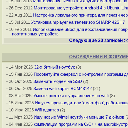
-
15 Jun 2013
Монтирование Nexus 4 и других смартфонов на б
-
26 Dec 2012
Монтирование устройств Android 4 в Ubuntu Lin
-
22 Aug 2011
Настройка локального принтера для печати чере
-
15 Jul 2011
Установка mplayer на телевизор SHARP 42SH7
-
16 Feb 2011
Использование uBoot для восстановления пов
портативных устройств
Следующие 20 записей >
ОБСУЖДЕНИЯ В ФОРУМ
-
14 Мрт 2026
32-х битный ноутбук
(8)
-
19 Янв 2026
Посоветуйте фаервол c контролем программ д
-
26 Окт 2025
Заменить модем на SSD
(2)
-
06 Окт 2025
Замена wi-fi карты BCM43142
(21)
-
08 Авг 2025
'Умные' розетки с управлением по wi-fi
(8)
-
15 Июл 2025
Ищутся производители 'смартфон', работающи
-
10 Июл 2025
Wifi адаптер
(2)
-
11 Мрт 2025
Ищу новые Wintel ноутбуки меньше 7 дюймов
(
-
04 Фев 2025
компиляция программ на С/С++ на android-устр