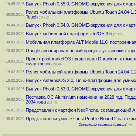
·
Выпуск Phosh 0.55.0, GNOME-окружения для смар
18.05.2026
Релиз мобильной платформы Ubuntu Touch 24.04-1.3.
·
08.05.2026
Touch
(45 +16)
·
Выпуск Phosh 0.54.0, GNOME-окружения для смар
06.04.2026
·
Выпуск мобильной платформы /e/OS 3.6
03.04.2026
(47 +23)
·
Мобильная платформа ALT Mobile 11.0, построенн
30.03.2026
·
Google анонсировал новый процесс установки сторо
20.03.2026
Проект postmarketOS представил Duranium, атома
·
18.03.2026
смартфонов
(40 +8)
·
Релиз мобильной платформы Ubuntu Touch 24.04-1.
19.02.2026
·
Выпуск AsteroidOS 2.0, Linux-платформы для умны
18.02.2026
·
Выпуск Phosh 0.53.0, GNOME-окружения для смар
16.02.2026
Поставка ОС Aluminium намечена на 2028 год. Под
·
06.02.2026
2034 года
(117 –4)
·
Представлен смартфон NexPhone, совмещающий And
26.01.2026
·
Представлены умные часы Pebble Round 2 на откр
05.01.2026
Следующая страница (раньше) >>