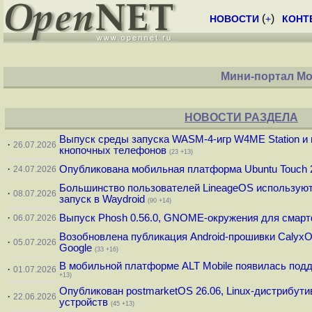
(
)
НОВОСТИ
+
КОНТ
Мини-портал Мо
НОВОСТИ РАЗДЕЛА
Выпуск среды запуска WASM-4-игр W4ME Station и
·
26.07.2026
кнопочных телефонов
(23 +13)
·
Опубликована мобильная платформа Ubuntu Touch 2
24.07.2026
Большинство пользователей LineageOS используют
·
08.07.2026
запуск в Waydroid
(90 +14)
·
Выпуск Phosh 0.56.0, GNOME-окружения для смар
06.07.2026
Возобновлена публикация Android-прошивки CalyxO
·
05.07.2026
Google
(33 +16)
В мобильной платформе ALT Mobile появилась под
·
01.07.2026
+13)
Опубликован postmarketOS 26.06, Linux-дистрибут
·
22.06.2026
устройств
(45 +13)