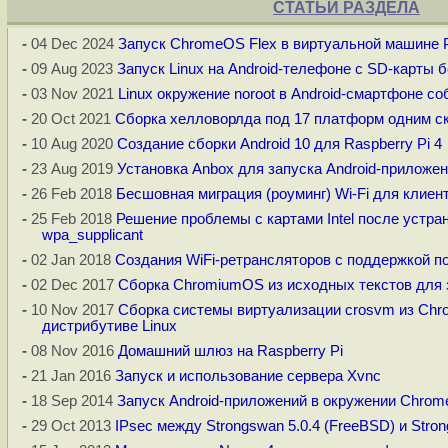
СТАТЬИ РАЗДЕЛА
-
04 Dec 2024
Запуск ChromeOS Flex в виртуальной машине 
-
09 Aug 2023
Запуск Linux на Android-телефоне с SD-карты 
-
03 Nov 2021
Linux окружение noroot в Android-смартфоне с
-
20 Oct 2021
Сборка хелловорлда под 17 платформ одним с
-
10 Aug 2020
Создание сборки Android 10 для Raspberry Pi 4
-
23 Aug 2019
Установка Anbox для запуска Android-приложен
-
26 Feb 2018
Бесшовная миграция (роуминг) Wi-Fi для клиенто
-
25 Feb 2018
Решение проблемы с картами Intel после устра
wpa_supplicant
-
02 Jan 2018
Создания WiFi-ретрансляторов с поддержкой п
-
02 Dec 2017
Сборка ChromiumOS из исходных текстов для
-
10 Nov 2017
Сборка системы виртуализации crosvm из Ch
дистрибутиве Linux
-
08 Nov 2016
Домашний шлюз на Raspberry Pi
-
21 Jan 2016
Запуск и использование сервера Xvnc
-
18 Sep 2014
Запуск Android-приложений в окружении Chrom
-
29 Oct 2013
IPsec между Strongswan 5.0.4 (FreeBSD) и Strong