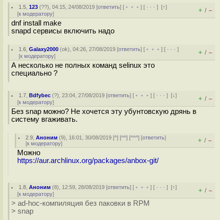
1.5
,
123
(
??
), 04:15, 24/08/2019 [
ответить
] [
﹢﹢﹢
] [
· · ·
]
[
↑
]
+
–
/
[
к модератору
]
dnf install make
snapd сервисы включить надо
1.6
,
Galaxy2000
(
ok
), 04:26, 27/08/2019 [
ответить
] [
﹢﹢﹢
] [
· · ·
]
+
–
/
[
к модератору
]
А несколько не полных команд selinux это
специально ?
1.7
,
Bdfybec
(
?
), 23:04, 27/08/2019 [
ответить
] [
﹢﹢﹢
] [
· · ·
]
[
↓
]
+
–
/
[
к модератору
]
Без snap можно? Не хочется эту убунтовскую дрянь в
систему вгаживать.
2.9
,
Аноним
(
9
), 16:01, 30/08/2019 [
^
] [
^^
] [
^^^
] [
ответить
]
+
–
/
[
к модератору
]
Можно
https://aur.archlinux.org/packages/anbox-git/
1.8
,
Аноним
(
8
), 12:59, 28/08/2019 [
ответить
] [
﹢﹢﹢
] [
· · ·
]
[
↑
]
+
–
/
[
к модератору
]
> ad-hoc-компиляция без паковки в RPM
> snap