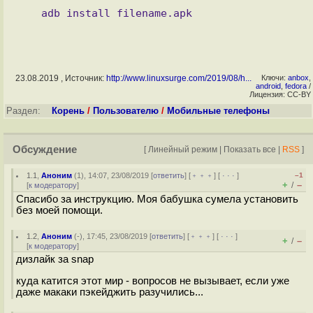
23.08.2019 , Источник:
http://www.linuxsurge.com/2019/08/h...
Ключи:
anbox
,
android
,
fedora
/
Лицензия: CC-BY
Раздел:
Корень
/
Пользователю
/
Мобильные телефоны
Обсуждение
[
Линейный режим
|
Показать все
|
RSS
]
1.1
,
Аноним
(
1
), 14:07, 23/08/2019 [
ответить
] [
﹢﹢﹢
] [
· · ·
]
–1
+
–
/
[
к модератору
]
Спасибо за инструкцию. Моя бабушка сумела установить
без моей помощи.
1.2
,
Аноним
(
-
), 17:45, 23/08/2019 [
ответить
] [
﹢﹢﹢
] [
· · ·
]
+
–
/
[
к модератору
]
дизлайк за snap
куда катится этот мир - вопросов не вызывает, если уже
даже макаки пэкейджить разучились...