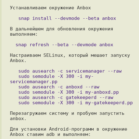
Устанавливаем окружение Anbox

В дальнейшем для обновления окружения 
выполняем:

Настраиваем SELinux, который мешает запуску 
Anbox. 

   sudo ausearch -c servicemanager --raw

   sudo semodule -X 300 -i my-
servicemanager.pp

   sudo ausearch -c anboxd --raw

   sudo semodule -X 300 -i my-anboxd.pp

   sudo ausearch -c gatekeeperd --raw

Перезагружаем систему и пробуем запустить 
anbox.

Для установки Android-программ в окружение 
Anbox ставим adb и выполняем:
