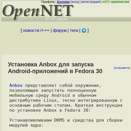
Профиль:
Аноним
(
вход
|
регистрация
)
неRU
opennet.me
[
новости
/
+++
|
форум
|
теги
|
]
Установка Anbox для запуска
[
исправить
]
Android-приложений в Fedora 30
Anbox
 представляет собой окружение, 
позволяющее запустить полноценную

мобильную среду Android в обычном 
дистрибутиве Linux, тесно интегрированную с

основным рабочим столом. Краткая инструкция 
по установке Anbox в Fedora 30:

Устанавливливаем DKMS и средства для сборки 
модулей ядра:
