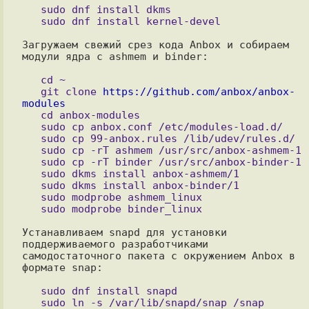
   sudo dnf install dkms

Загружаем свежий срез кода Anbox и собираем 
модули ядра с ashmem и binder:

   cd ~

   git clone 
https://github.com/anbox/anbox-
modules

   cd anbox-modules

   sudo cp anbox.conf /etc/modules-load.d/

   sudo cp 99-anbox.rules /lib/udev/rules.d/

   sudo cp -rT ashmem /usr/src/anbox-ashmem-1

   sudo cp -rT binder /usr/src/anbox-binder-1

   sudo dkms install anbox-ashmem/1

   sudo dkms install anbox-binder/1

   sudo modprobe ashmem_linux

Устанавливаем snapd для установки 
поддерживаемого разработчиками

самодостаточного пакета с окружением Anbox в 
формате snap:

   sudo dnf install snapd
