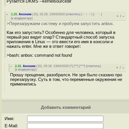
Ругается DKMS --kernelsourcedir
1.15
,
Аноним
(
15
), 02:29, 13/04/2020 [
ответить
] [
﹢﹢﹢
] [
· · ·
]
+
–
/
[
к модератору
]
>Перезагружаем систему и пробуем запустить anbox.
Как его запустить? Особенно для человека, который в
первый раз видит snap? Стандартный способ запуска
приложения в Linux — зто ввести его имя в консоли и
нажать enter. Мне же в ответ говорит:
>bash: anbox: command not found
2.16
,
Аноним
(
15
), 03:18, 13/04/2020 [
^
] [
^^
] [
^^^
] [
ответить
]
+
–
/
[
к модератору
]
Прошу прощения, разобрался. Не зря было сказано про
перезагрузку. Суть в том, что переменные окружения не
применились
Добавить комментарий
Имя:
E-Mail: