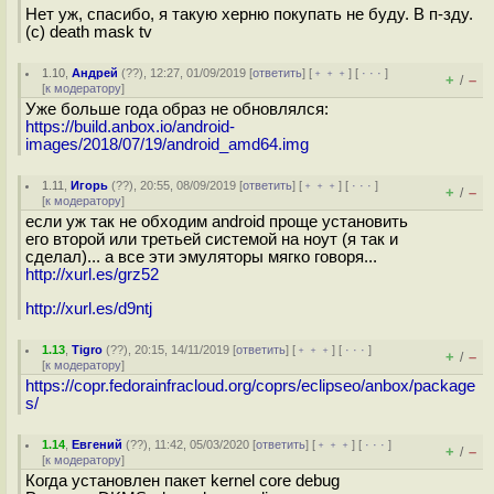
Нет уж, спасибо, я такую херню покупать не буду. В п-зду.
(с) death mask tv
1.10
,
Андрей
(
??
), 12:27, 01/09/2019 [
ответить
] [
﹢﹢﹢
] [
· · ·
]
+
–
/
[
к модератору
]
Уже больше года образ не обновлялся:
https://build.anbox.io/android-
images/2018/07/19/android_amd64.img
1.11
,
Игорь
(
??
), 20:55, 08/09/2019 [
ответить
] [
﹢﹢﹢
] [
· · ·
]
+
–
/
[
к модератору
]
если уж так не обходим android проще установить
его второй или третьей системой на ноут (я так и
сделал)... а все эти эмуляторы мягко говоря...
http://xurl.es/grz52
http://xurl.es/d9ntj
1.13
,
Tigro
(
??
), 20:15, 14/11/2019 [
ответить
] [
﹢﹢﹢
] [
· · ·
]
+
–
/
[
к модератору
]
https://copr.fedorainfracloud.org/coprs/eclipseo/anbox/package
s/
1.14
,
Евгений
(
??
), 11:42, 05/03/2020 [
ответить
] [
﹢﹢﹢
] [
· · ·
]
+
–
/
[
к модератору
]
Когда установлен пакет kernel core debug