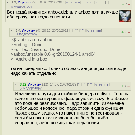
1.3
,
Pepenez
(
?
), 18:34, 23/08/2019 [
ответить
] [
﹢﹢﹢
] [
· · ·
]
[
↓
]
+
–
/
[
к модератору
]
Вот когда́ появится anbox.deb или anbox.rpm а лучше
оба сразу, вот тогда он взлетит
2.4
,
Аноним
(
4
), 20:15, 23/08/2019 [
^
] [
^^
] [
^^^
] [
ответить
]
+
–
/
[
к модератору
]
>$ apt search anbox
>Sorting... Done
>Full Text Search... Done
>anbox/unstable 0.0~git20190124-1 amd64
> Android in a box
ты не поверишь... Только образ с андроидом там вроде
надо качать отдельно
3.12
,
Аноним
(
12
), 14:07, 20/09/2019 [
^
] [
^^
] [
^^^
] [
ответить
]
+
–
/
[
к модератору
]
Изменились пути для файлов биндера в disco. Теперь
надо явно монтировать файловую систему. В анбоксе
это пока не реализовано. Надо запилить, изменение
небольшое и копеечное, пара строк и одна функция.
Также сразу видно, что пакет никто не тестировал -
если бы пакет тестировали, он был бы либо
исправлен, либо выкинут как нерабочий.