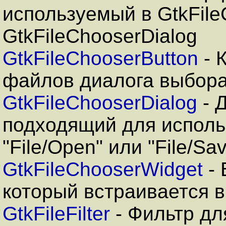
используемый в GtkFile
GtkFileChooserDialog
GtkFileChooserButton
- 
файлов диалога выбор
GtkFileChooserDialog
- 
подходящий для испол
"File/Open" или "File/Sa
GtkFileChooserWidget
- 
который встраивается в
GtkFileFilter
- Фильтр дл