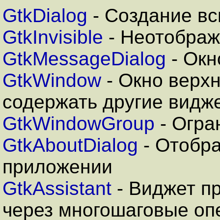
GtkDialog
- Создание в
GtkInvisible
- Неотобра
GtkMessageDialog
- Окн
GtkWindow
-
Окно верхн
содержать другие видж
GtkWindowGroup
- Огра
GtkAboutDialog
- Отобр
приложении
GtkAssistant
- Виджет п
через многошаговые оп