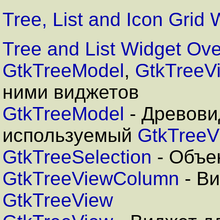
Tree, List and Icon Grid 
Tree and List Widget Ov
GtkTreeModel
,
GtkTreeV
ними виджетов
GtkTreeModel
- Древов
используемый
GtkTreeV
GtkTreeSelection
- Объе
GtkTreeViewColumn
- Ви
GtkTreeView