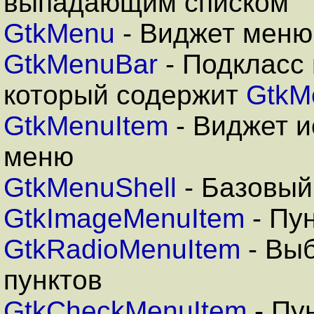
выпадающим списком
GtkMenu
- Виджет меню
GtkMenuBar
- Подкласс
который содержит
GtkM
GtkMenuItem
- Виджет и
меню
GtkMenuShell
- Базовый
GtkImageMenuItem
- Пу
GtkRadioMenuItem
- Выб
пунктов
GtkCheckMenuItem
- Пу