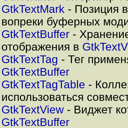
GtkTextMark
- Позиция 
вопреки буферных мод
GtkTextBuffer
- Хранение
отображения в
GtkTextV
GtkTextTag
- Тег примен
GtkTextBuffer
GtkTextTagTable
- Колле
использоваться совмес
GtkTextView
- Виджет к
GtkTextBuffer