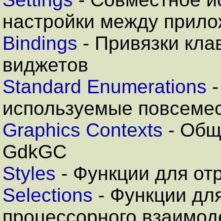
настройки между прил
Bindings
-
Привязки кла
виджетов
Standard Enumerations
-
используемые повсеме
Graphics Contexts
- Общ
GdkGC
Styles
-
Функции для от
Selections
- Функции дл
процессорного взаимод