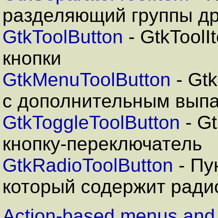
разделяющий группы др
GtkToolButton
- GtkTool
кнопки
GtkMenuToolButton
- Gt
с дополнительным вы
GtkToggleToolButton
- G
кнопку-переключатель
GtkRadioToolButton
- Пу
который содержит ради
Action-based menus and 