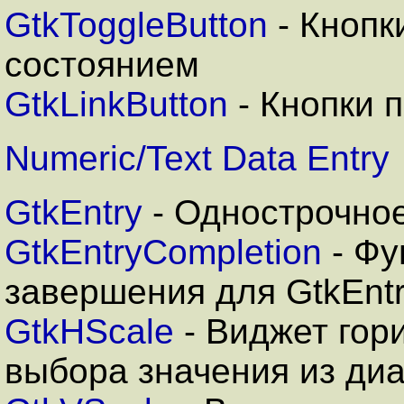
GtkToggleButton
- Кнопк
состоянием
GtkLinkButton
- Кнопки 
Numeric/Text Data Entry
GtkEntry
- Однострочное
GtkEntryCompletion
- Фу
завершения для GtkEnt
GtkHScale
- Виджет гор
выбора значения из ди