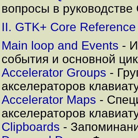
вопросы в руководстве
II. GTK+ Core Reference
Main loop and Events
-
И
события и основной ци
Accelerator Groups
-
Гру
акселераторов клавиат
Accelerator Maps
- С
пец
акселераторов клавиат
Clipboards
- З
апоминани