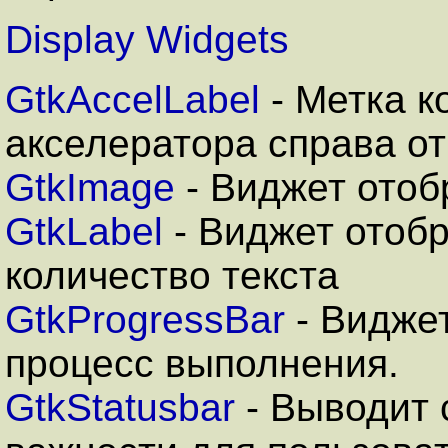
Display Widgets
GtkAccelLabel
- Метка к
акселератора справа от
GtkImage
- Виджет ото
GtkLabel
- Виджет отоб
количество текста
GtkProgressBar
- Видже
процесс выполнения.
GtkStatusbar
- Выводит