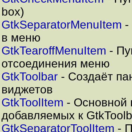
box)
GtkSeparatorMenuItem
-
в меню
GtkTearoffMenuItem
- Пу
отсоединения меню
GtkToolbar
- Создаёт па
виджетов
GtkToolItem
- Основной 
добавляемых к GtkToolb
GtkSeparatorToolItem
- 