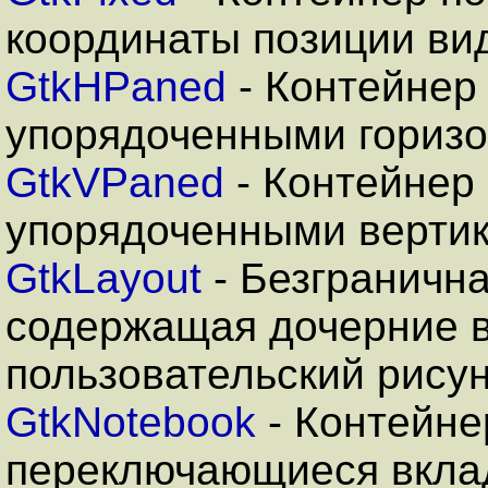
координаты позиции ви
GtkHPaned
- Контейнер
упорядоченными гориз
GtkVPaned
- Контейнер
упорядоченными верти
GtkLayout
- Безгранична
содержащая дочерние 
пользовательский рису
GtkNotebook
- Контейн
переключающиеся вкла