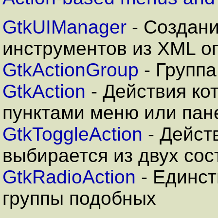
GtkUIManager
- Создани
инструментов из XML о
GtkActionGroup
- Группа
GtkAction
- Действия ко
пунктами меню или пан
GtkToggleAction
- Дейст
выбирается из двух сос
GtkRadioAction
- Единст
группы подобных