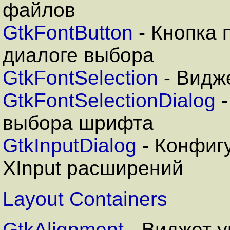
файлов
GtkFontButton
- Кнопка
диалоге выбора
GtkFontSelection
- Видж
GtkFontSelectionDialog
-
выбора шрифта
GtkInputDialog
- Конфиг
XInput расширений
Layout Containers
GtkAlignment
- Виджет 