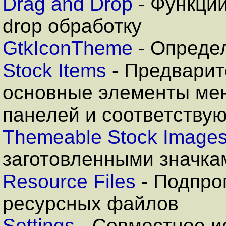
Drag and Drop
-
Функции
drop обработку
GtkIconTheme
- Определ
Stock Items
- Предварит
основные элементы ме
панелей и соответствую
Themeable Stock Image
заготовленными значка
Resource Files
-
Подпро
ресурсных файлов
Settings
-
Совместное и