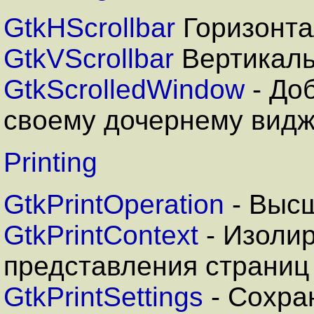
GtkHScrollbar
Горизонта
GtkVScrollbar
Вертикаль
GtkScrolledWindow
- До
своему дочернему видж
Printing
GtkPrintOperation
- Высш
GtkPrintContext
- Изоли
представления страниц
GtkPrintSettings
- Сохра