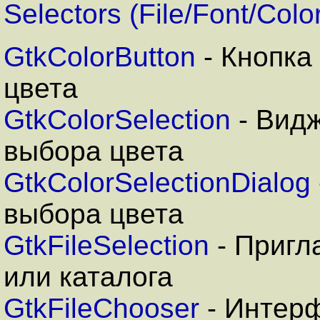
Selectors (File/Font/Colo
GtkColorButton
- Кнопка
цвета
GtkColorSelection
- Вид
выбора цвета
GtkColorSelectionDialog
выбора цвета
GtkFileSelection
- Пригл
или каталога
GtkFileChooser
- Интер