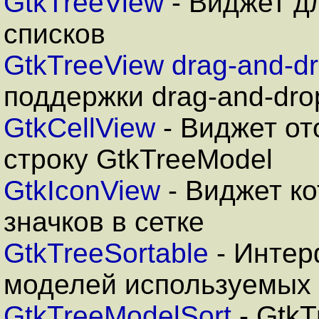
GtkTreeView
- Виджет д
списков
GtkTreeView drag-and-d
поддержки drag-and-dro
GtkCellView
- Виджет о
строку GtkTreeModel
GtkIconView
- Виджет к
значков в сетке
GtkTreeSortable
- Интер
моделей используемых 
GtkTreeModelSort
- GtkT