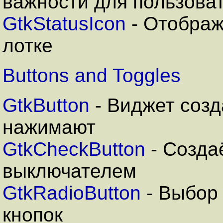
важности для пользова
GtkStatusIcon
- Отображ
лотке
Buttons and Toggles
GtkButton
-
Виджет созд
нажимают
GtkCheckButton
- Созда
выключателем
GtkRadioButton
- Выбор 
кнопок