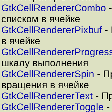
GtkCellRendererCombo
-
списком в ячейке
GtkCellRendererPixbuf
-
в ячейке
GtkCellRendererProgres
шкалу выполнения
GtkCellRendererSpin
- П
вращения в ячейке
GtkCellRendererText
- П
GtkCellRendererToggle
-