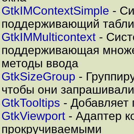
GtkIMContextSimple
- Си
поддерживающий табли
GtkIMMulticontext
- Сист
поддерживающая множе
методы ввода
GtkSizeGroup
- Группир
чтобы они запрашивали
GtkTooltips
- Добавляет 
GtkViewport
- Адаптер к
прокручиваемыми