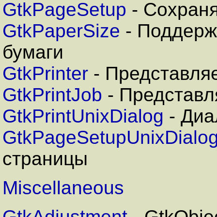
GtkPageSetup
- Сохран
GtkPaperSize
- Поддерж
бумаги
GtkPrinter
- Представля
GtkPrintJob
- Представл
GtkPrintUnixDialog
- Диа
GtkPageSetupUnixDialo
страницы
Miscellaneous
GtkAdjustment
- GtkObj