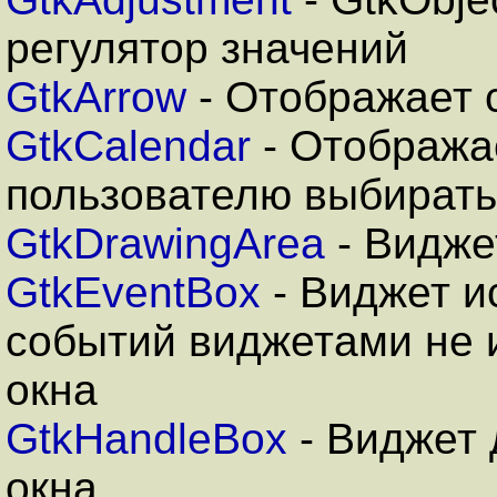
регулятор значений
GtkArrow
- Отображает 
GtkCalendar
- Отобража
пользователю выбирать
GtkDrawingArea
- Видже
GtkEventBox
- Виджет и
событий виджетами не
окна
GtkHandleBox
- Виджет 
окна