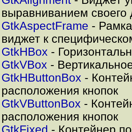
выравниванием своего 
GtkAspectFrame
- Рамк
виджет к специфическо
GtkHBox
- Горизонтальн
GtkVBox
- Вертикальное
GtkHButtonBox
- Контей
расположения кнопок
GtkVButtonBox
- Контей
расположения кнопок
GtkFixed
- Контейнер п