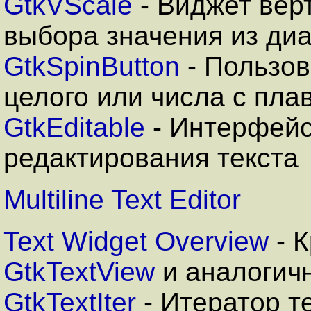
GtkVScale
- Виджет вер
выбора значения из ди
GtkSpinButton
- Пользов
целого или числа с пл
GtkEditable
- Интерфейс
редактирования текста
Multiline Text Editor
Text Widget Overview
- 
GtkTextView
и аналогич
GtkTextIter
- Итератор т