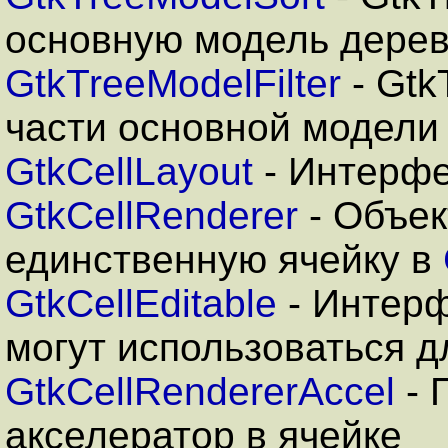
основную модель дерев
GtkTreeModelFilter
- Gtk
части основной модели
GtkCellLayout
- Интерфе
GtkCellRenderer
- Объе
единственную ячейку в
GtkCellEditable
- Интерф
могут использоваться д
GtkCellRendererAccel
- 
акселератор в ячейке