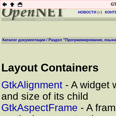
Профиль:
Анони
GT
НОВОСТИ
(
+
)
КОНТ
Каталог документации
/
Раздел "Программирование, языки
Layout Containers
GtkAlignment
- A widget 
and size of its child
GtkAspectFrame
- A fram