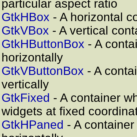
particular aspect ratio
GtkHBox
- A horizontal c
GtkVBox
- A vertical con
GtkHButtonBox
- A conta
horizontally
GtkVButtonBox
- A contai
vertically
GtkFixed
- A container wh
widgets at fixed coordina
GtkHPaned
- A container