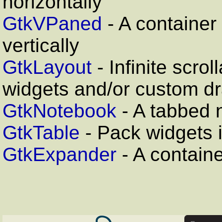
horizontally
GtkVPaned
- A container
vertically
GtkLayout
- Infinite scrol
widgets and/or custom d
GtkNotebook
- A tabbed 
GtkTable
- Pack widgets i
GtkExpander
- A containe