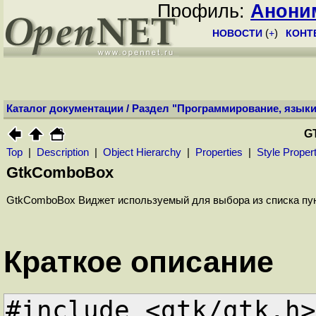
Профиль:
Анони
НОВОСТИ
(
+
)
КОНТ
Каталог документации
/
Раздел "Программирование, языки
G
Top
|
Description
|
Object Hierarchy
|
Properties
|
Style Proper
GtkComboBox
GtkComboBox Виджет используемый для выбора из списка пу
Краткое описание
#include <gtk/gtk.h>
