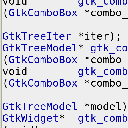
void        
gtk_comb
(
GtkComboBox
 *combo_
GtkTreeIter
GtkTreeModel
* 
gtk_co
(
GtkComboBox
 *combo_
void        
gtk_comb
(
GtkComboBox
 *combo_
GtkTreeModel
GtkWidget
*  
gtk_comb