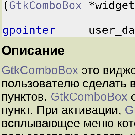
(
GtkComboBox
 *widget
gpointer
     user_da
Описание
GtkComboBox
это видж
пользователю сделать 
пунктов.
GtkComboBox
о
пункт. При активации,
G
всплывающее меню кот