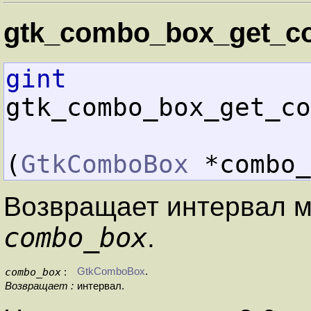
gtk_combo_box_get_co
gint
gtk_combo_box_get_co
(
GtkComboBox
 *combo_
Возвращает интервал м
combo_box
.
combo_box
GtkComboBox
.
:
Возвращает :
интервал.