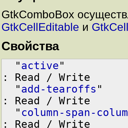
GtkComboBox осуществля
GtkCellEditable
и
GtkCel
Свойства
  "
active
"          
: Read / Write

  "
add-tearoffs
"    
: Read / Write

  "
column-span-colum
: Read / Write
