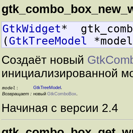
gtk_combo_box_new_wi
GtkWidget
*  gtk_combo
(
GtkTreeModel
 *model
Создаёт новый
GtkCom
инициализированной 
model
GtkTreeModel
.
:
Возвращает :
новый
GtkComboBox
.
Начиная с версии 2.4
gtk_combo_box_get_wr