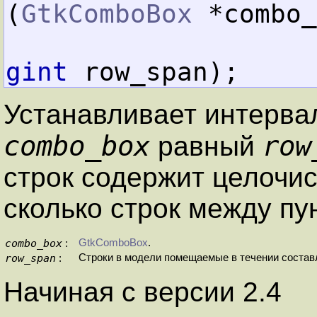
(
GtkComboBox
 *combo_
gint
 row_span);
Устанавливает интервал
combo_box
row
равный
строк содержит целочи
сколько строк между пу
combo_box
GtkComboBox
.
:
row_span
Строки в модели помещаемые в течении состав
:
Начиная с версии 2.4