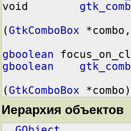
void        
gtk_comb
(
GtkComboBox
 *combo,

gboolean
gboolean
gtk_comb
(
GtkComboBox
Иерархия объектов
GObject