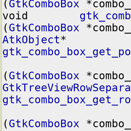
(
GtkComboBox
 *combo_
void        
gtk_comb
(
GtkComboBox
AtkObject
*  
gtk_combo_box_get_po
(
GtkComboBox
GtkTreeViewRowSepara
gtk_combo_box_get_ro
(
GtkComboBox
 *combo_