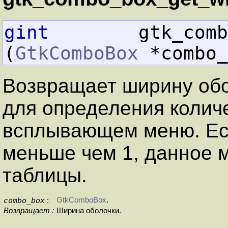
gint
        gtk_combo
(
GtkComboBox
 *combo_
Возвращает ширину обо
для определения колич
всплывающем меню. Ес
меньше чем 1, данное 
таблицы.
combo_box
GtkComboBox
.
:
Возвращает :
Ширина оболочки.