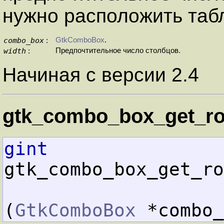
нужно расположить таб
combo_box
GtkComboBox
.
:
width
Предпочтительное число столбцов.
:
Начиная с версии 2.4
gtk_combo_box_get_ro
gint
gtk_combo_box_get_ro
(
GtkComboBox
 *combo_