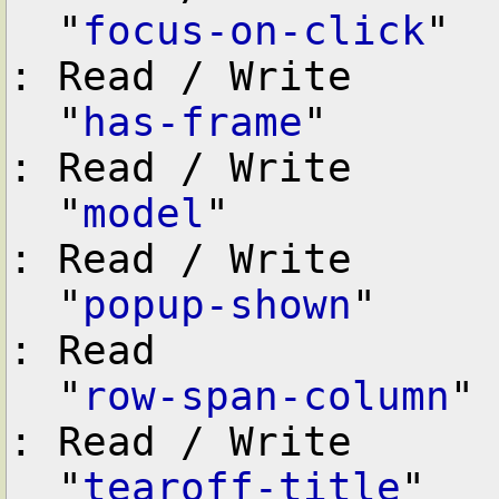
  "
focus-on-click
"  
: Read / Write

  "
has-frame
"       
: Read / Write

  "
model
"           
: Read / Write

  "
popup-shown
"     
: Read

  "
row-span-column
" 
: Read / Write

  "
tearoff-title
"   