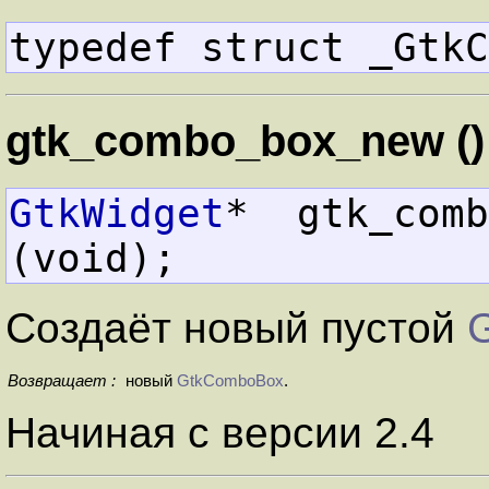
typedef struct _GtkC
gtk_combo_box_new ()
GtkWidget
*  gtk_combo_box_ne
(void);
Создаёт новый пустой
Возвращает :
новый
GtkComboBox
.
Начиная с версии 2.4