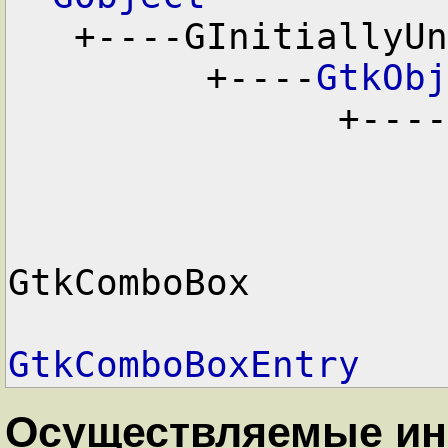
   +----GInitiallyUnowned

         +----
GtkObj
               +----
                       
GtkComboBox

GtkComboBoxEntry
Осуществляемые и