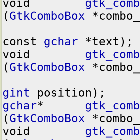
void        
gtk_comb
(
GtkComboBox
 *combo_
const 
gchar
 *text);

void        
gtk_comb
(
GtkComboBox
 *combo_
gint
gchar
*      
gtk_comb
(
GtkComboBox
 *combo_
void        
gtk_comb