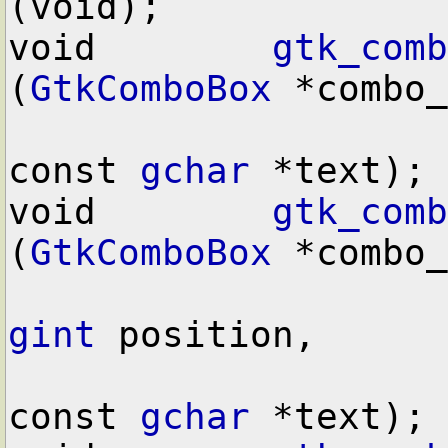
(void);

void        
gtk_comb
(
GtkComboBox
 *combo_
const 
gchar
 *text);

void        
gtk_comb
(
GtkComboBox
 *combo_
gint
 position,

const 
gchar
 *text);
