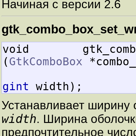
Начиная с версии 2.6
gtk_combo_box_set_wr
void        gtk_combo_
(
GtkComboBox
 *combo_
gint
 width);
Устанавливает ширину
width
. Ширина оболочк
предпочтительное числ