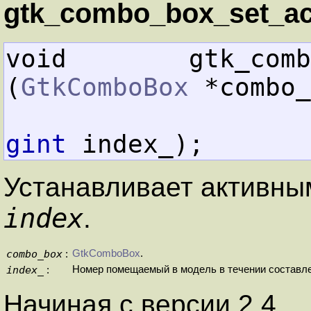
gtk_combo_box_set_act
void        gtk_combo_bo
(
GtkComboBox
 *combo_
gint
 index_);
Устанавливает активны
index
.
combo_box
GtkComboBox
.
:
index_
Номер помещаемый в модель в течении составлен
:
Начиная с версии 2.4