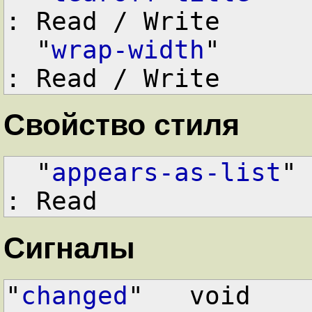
: Read / Write

  "
wrap-width
"      
: Read / Write
Свойство стиля
  "
appears-as-list
" 
: Read
Сигналы
"
changed
"   void      