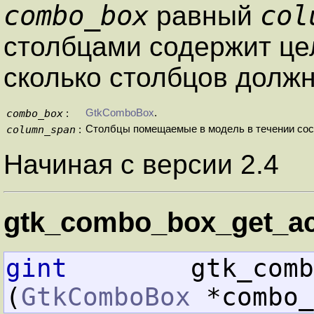
combo_box
col
равный
столбцами содержит ц
сколько столбцов долж
combo_box
GtkComboBox
.
:
column_span
Столбцы помещаемые в модель в течении сос
:
Начиная с версии 2.4
gtk_combo_box_get_act
gint
        gtk_combo_bo
(
GtkComboBox
 *combo_