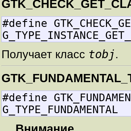
GTK_CHECK_GET_CL
#define GTK_CHECK_GET_C
G_TYPE_INSTANCE_GET_
tobj
Получает класс
.
GTK_FUNDAMENTAL_
#define GTK_FUNDAMENTA
G_TYPE_FUNDAMENTAL
Внимание