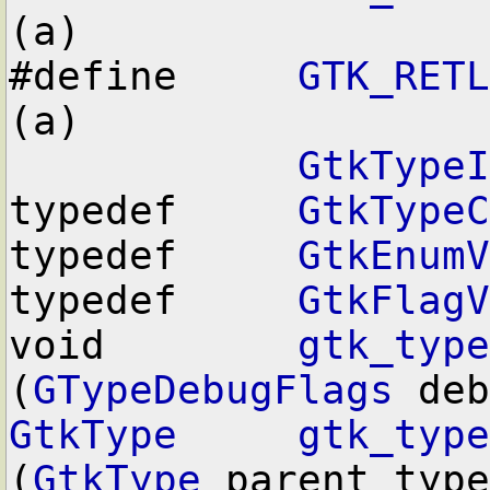
(a)

#define     
GTK_RETL
(a)

GtkTypeI
typedef     
GtkTypeC
typedef     
GtkEnumV
typedef     
GtkFlagV
void        
gtk_type
(
GTypeDebugFlags
GtkType
gtk_type
(
GtkType
 parent_type