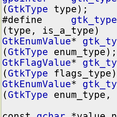
(
GtkType
 type);

#define     
gtk_type
GtkEnumValue
* 
gtk_ty
(
GtkType
GtkFlagValue
* 
gtk_ty
(
GtkType
GtkEnumValue
* 
gtk_ty
(
GtkType
 enum_type,

const 
gchar