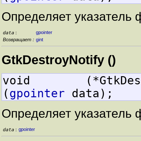
Определяет указатель 
data
gpointer
:
Возвращает :
gint
GtkDestroyNotify ()
void        (*GtkDestroyNoti
(
gpointer
 data);
Определяет указатель 
data
gpointer
: