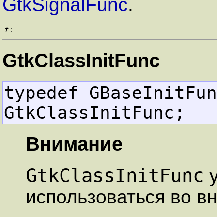
GtkSignalFunc
.
f
:
GtkClassInitFunc
typedef GBaseInitFunc         
GtkClassInitFunc;
Внимание
GtkClassInitFunc
у
использоваться во в