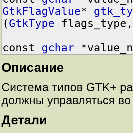
GtkFlagValue
* 
gtk_ty
(
GtkType
 flags_type,

const 
gchar
Описание
Система типов GTK+ ра
должны управляться во
Детали