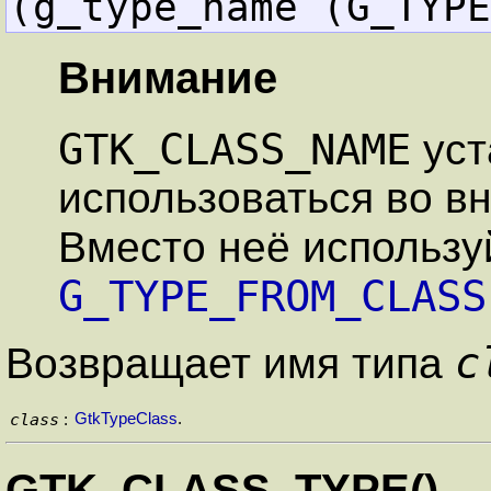
(g_type_name (G_TYPE
Внимание
GTK_CLASS_NAME
уст
использоваться во в
Вместо неё использ
G_TYPE_FROM_CLASS
c
Возвращает имя типа
class
GtkTypeClass
.
:
GTK_CLASS_TYPE()