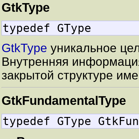
GtkType
typedef GType       
GtkType
уникальное це
Внутренняя информация
закрытой структуре им
GtkFundamentalType
typedef GType GtkFun