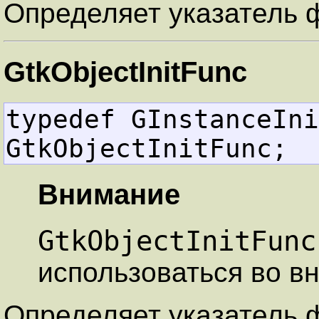
Определяет указатель 
GtkObjectInitFunc
typedef GInstanceInitFunc
GtkObjectInitFunc;
Внимание
GtkObjectInitFunc
использоваться во в
Определяет указатель 