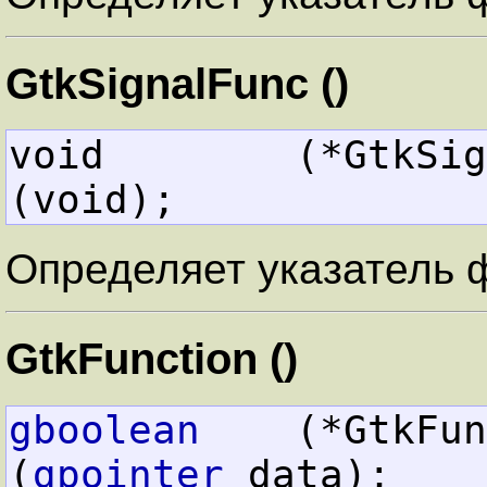
GtkSignalFunc ()
void        (*GtkSignalFunc)   
(void);
Определяет указатель 
GtkFunction ()
gboolean
    (*GtkFunction)      
(
gpointer
 data);