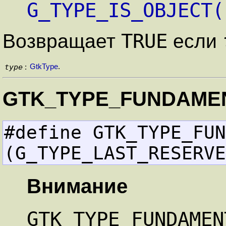
G_TYPE_IS_OBJECT(
TRUE
Возвращает
если
type
GtkType
.
:
GTK_TYPE_FUNDAME
#define GTK_TYPE_FUNDAME
(G_TYPE_LAST_RESERVE
Внимание
GTK_TYPE_FUNDAMEN