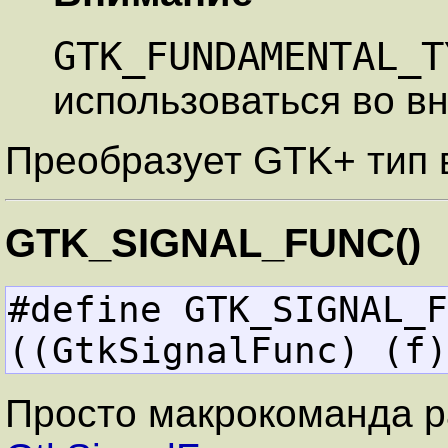
GTK_FUNDAMENTAL_T
использоваться во в
Преобразует GTK+ тип 
GTK_SIGNAL_FUNC()
#define GTK_SIGNAL_FUNC(f) 
((GtkSignalFunc) (f)
Просто макрокоманда р