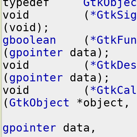
typedef     
GtkObjec
void        (
*GtkSig
gboolean
    (
*GtkFun
(
gpointer
 data);

void        (
*GtkDes
(
gpointer
 data);

void        (
*GtkCal
(
GtkObject
 *object,

gpointer
 data,
