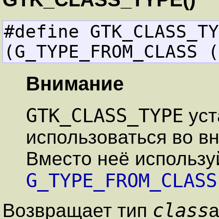
#define GTK_CLASS_TYPE(clas
(G_TYPE_FROM_CLASS (
Внимание
GTK_CLASS_TYPE
уст
использоваться во в
Вместо неё использу
G_TYPE_FROM_CLASS
class
Возвращает тип
а