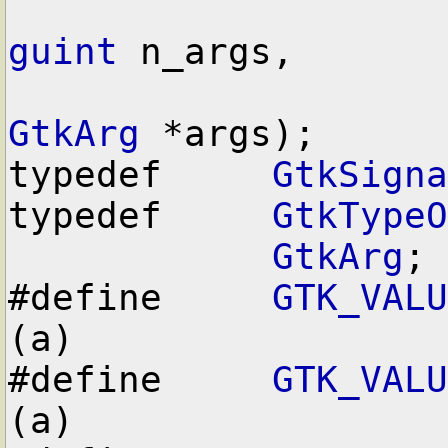
guint
 n_args,

GtkArg
 *args);

typedef     
GtkSigna
typedef     
GtkTypeO
GtkArg
;

#define     
GTK_VALU
(a)

#define     
GTK_VALU
(a)
