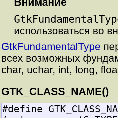
Внимание
GtkFundamentalTyp
использоваться во в
GtkFundamentalType
пер
всех возможных фунда
char, uchar, int, long, float
GTK_CLASS_NAME()
#define GTK_CLASS_NAME(clas