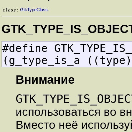
class
GtkTypeClass
.
:
GTK_TYPE_IS_OBJECT
#define GTK_TYPE_IS_OBJEC
(g_type_is_a ((type)
Внимание
GTK_TYPE_IS_OBJEC
использоваться во в
Вместо неё использу