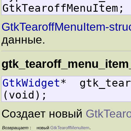
GtkTearoffMenuItem;
GtkTearoffMenuItem-stru
данные.
gtk_tearoff_menu_item
GtkWidget
*  gtk_tearof
(void);
Создает новый
GtkTear
Возвращает
:
новый
GtkTearoffMenuItem
.