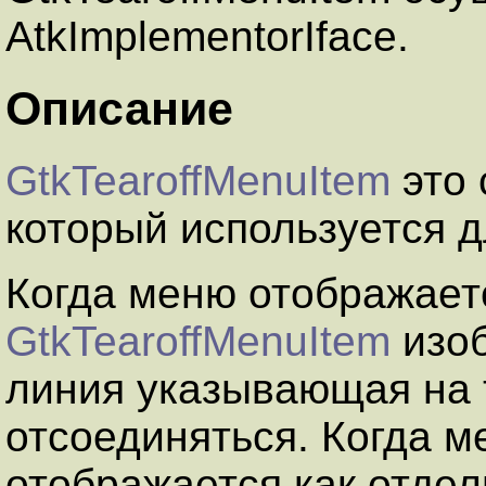
AtkImplementorIface.
Описание
GtkTearoffMenuItem
это
который используется 
Когда меню отображает
GtkTearoffMenuItem
изоб
линия указывающая на 
отсоединяться. Когда 
отображается как отдел