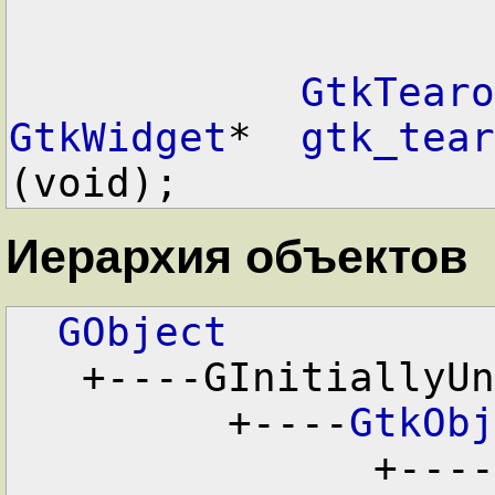
GtkTearo
GtkWidget
*  
gtk_tear
Иерархия объектов
GObject
   +----GInitiallyUnowned

         +----
GtkObj
               +----