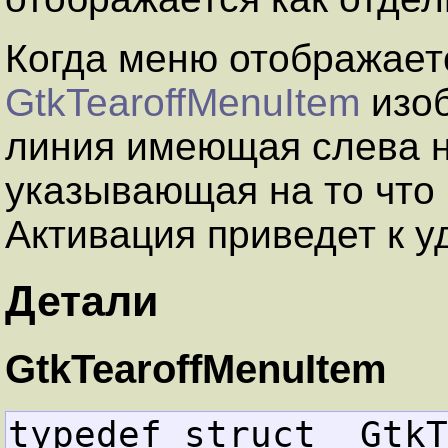
Когда меню отображает
GtkTearoffMenuItem
изоб
линия имеющая слева н
указывающая на то что
Активация приведет к 
Детали
GtkTearoffMenuItem
typedef struct _GtkT