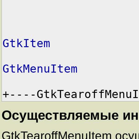
GtkItem
GtkMenuItem
+----GtkTearoffMenuI
Осуществляемые и
GtkTearoffMenuItem осу