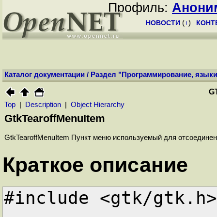
Профиль:
Анони
НОВОСТИ
(
+
)
КОНТ
Каталог документации
/
Раздел "Программирование, языки
G
Top
|
Description
|
Object Hierarchy
GtkTearoffMenuItem
GtkTearoffMenuItem Пункт меню используемый для отсоедине
Краткое описание
#include <gtk/gtk.h>
