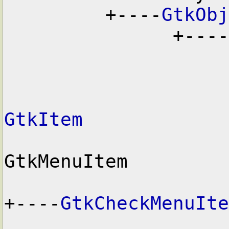
         +----
GtkObj
               +----
GtkItem

                      
GtkMenuItem

+----
GtkCheckMenuIte