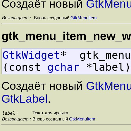
Создаёт новый
GtkMenu
Возвращает :
Вновь созданный
GtkMenuItem
gtk_menu_item_new_wit
GtkWidget
*  gtk_menu_
(const 
gchar
 *label)
Создаёт новый
GtkMenu
GtkLabel
.
label
Текст для ярлыка
:
Возвращает :
Вновь созданный
GtkMenuItem