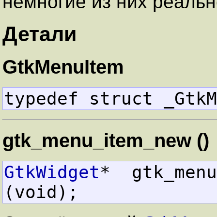
немногие из них реальн
Детали
GtkMenuItem
typedef struct _GtkM
gtk_menu_item_new ()
GtkWidget
*  gtk_menu_item_ne
(void);