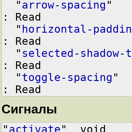
  "
arrow-spacing
"   
: Read

  "
horizontal-paddin
: Read

  "
selected-shadow-t
: Read

  "
toggle-spacing
"  
: Read
Сигналы
"
activate
"  void      