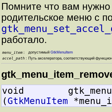
Помните что вам нужно
родительское меню с 
gtk_menu_set_accel_
работало.
menu_item
допустимый
GtkMenuItem
:
accel_path
:
Путь акселератора, соответствующий функцион
gtk_menu_item_remov
void        gtk_menu_i
(
GtkMenuItem
 *menu_i