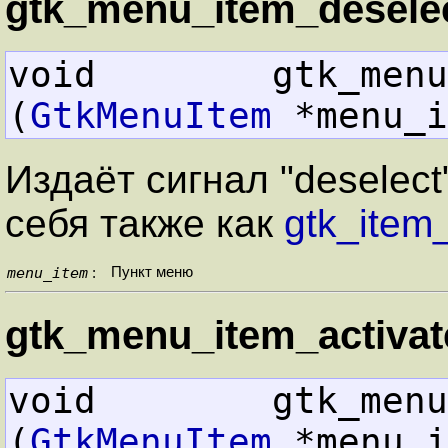
gtk_menu_item_deselec
void        gtk_menu_item
(
GtkMenuItem
 *menu_i
Издаёт сигнал "deselect
себя также как
gtk_item
menu_item
Пункт меню
:
gtk_menu_item_activate
void        gtk_menu_item
(
GtkMenuItem
 *menu_i