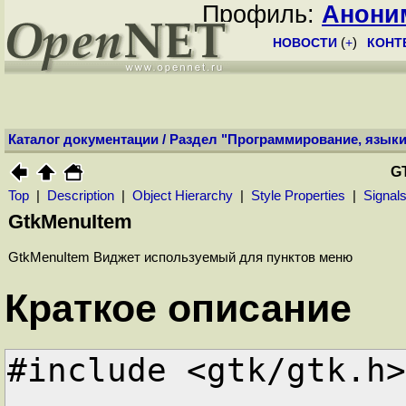
Профиль:
Анони
НОВОСТИ
(
+
)
КОНТ
Каталог документации
/
Раздел "Программирование, языки
G
Top
|
Description
|
Object Hierarchy
|
Style Properties
|
Signal
GtkMenuItem
GtkMenuItem Виджет используемый для пунктов меню
Краткое описание
#include <gtk/gtk.h>
