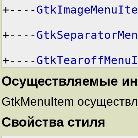
+----
GtkImageMenuIte
+----
GtkSeparatorMen
+----
GtkTearoffMenuI
Осуществляемые и
GtkMenuItem осуществля
Свойства стиля