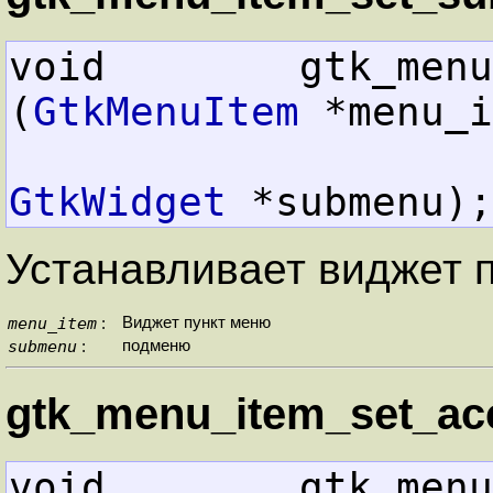
void        gtk_menu_it
(
GtkMenuItem
 *menu_i
GtkWidget
 *submenu);
Устанавливает виджет п
menu_item
Виджет пункт меню
:
submenu
подменю
:
gtk_menu_item_set_acc
void        gtk_menu_i