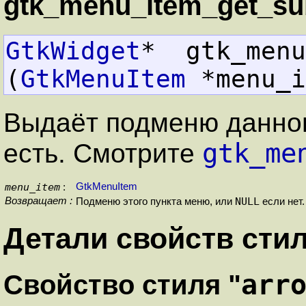
gtk_menu_item_get_su
GtkWidget
*  gtk_menu_i
(
GtkMenuItem
 *menu_i
Выдаёт подменю данног
gtk_me
есть. Смотрите
menu_item
GtkMenuItem
:
Возвращает :
NULL
Подменю этого пункта меню, или
если нет.
Детали свойств сти
arr
Свойство стиля "