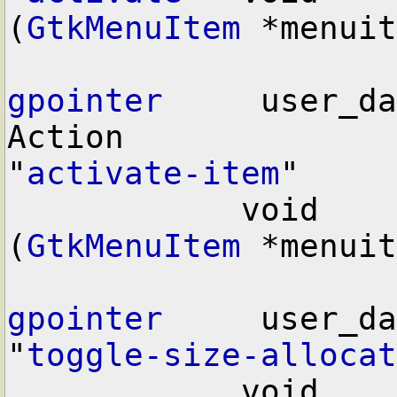
(
GtkMenuItem
 *menuit
gpointer
     user_da
Action

"
activate-item
"

            void        user_function      
(
GtkMenuItem
 *menuit
gpointer
     user_da
"
toggle-size-allocat
            void        user_function      