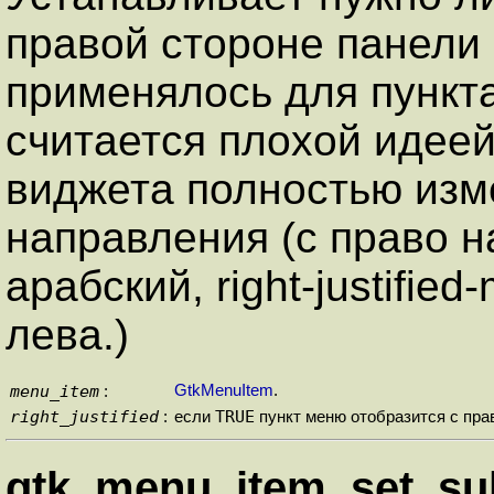
правой стороне панели
применялось для пункта
считается плохой идее
виджета полностью изм
направления (с право на
арабский, right-justifie
лева.)
menu_item
GtkMenuItem
.
:
right_justified
TRUE
:
если
пункт меню отобразится с пра
gtk_menu_item_set_su