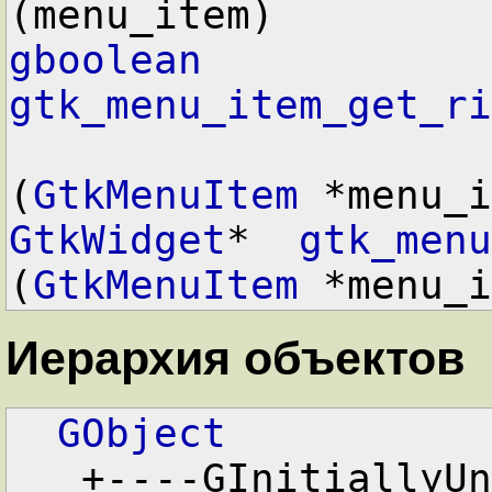
gboolean
gtk_menu_item_get_ri
(
GtkMenuItem
GtkWidget
*  
gtk_menu
(
GtkMenuItem
Иерархия объектов
GObject
   +----GInitiallyUnowned
