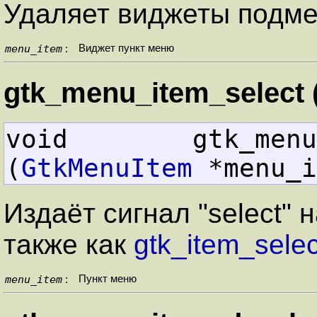
Удаляет виджеты подм
menu_item
Виджет пункт меню
:
gtk_menu_item_select (
void        gtk_menu_item_s
(
GtkMenuItem
 *menu_i
Издаёт сигнал "select" 
также как
gtk_item_selec
menu_item
Пункт меню
: