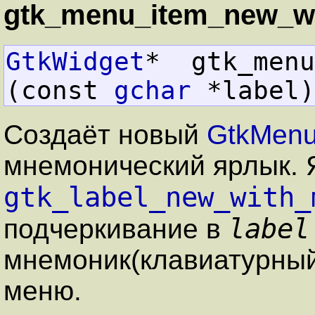
gtk_menu_item_new_wi
GtkWidget
*  gtk_menu
(const 
gchar
 *label)
Создаёт новый
GtkMenu
мнемонический ярлык. 
gtk_label_new_with_
label
подчеркивание в
мнемоник(клавиатурный
меню.