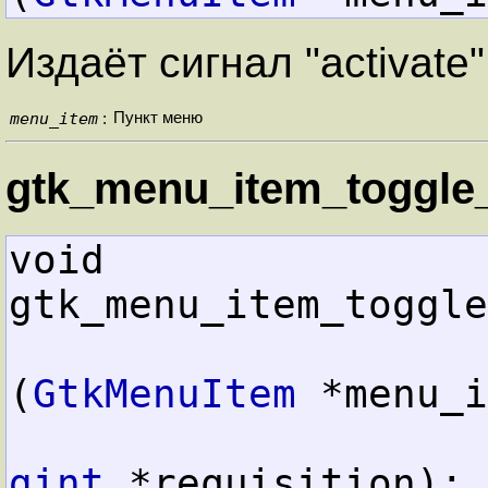
Издаёт сигнал "activate
menu_item
Пункт меню
:
gtk_menu_item_toggle_
void        
gtk_menu_item_toggle
(
GtkMenuItem
 *menu_i
gint
 *requisition);