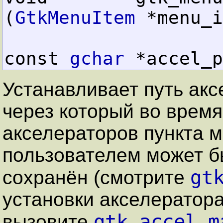
(
GtkMenuItem
 *menu_i
const 
gchar
 *accel_p
Устанавливает путь ак
через который во врем
акселераторов пункта 
пользователем может б
gt
сохранён (смотрите
установки акселератор
gtk_accel_m
вызовите