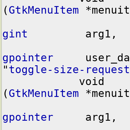
(
GtkMenuItem
 *menuit
gint
         arg1,

gpointer
     user_da
"
toggle-size-request
            void        user_function      
(
GtkMenuItem
 *menuit
gpointer
     arg1,
