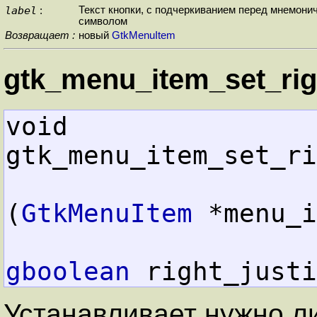
label
Текст кнопки, с подчеркиванием перед мнемони
:
символом
Возвращает :
новый
GtkMenuItem
gtk_menu_item_set_right
void        
gtk_menu_item_set_ri
(
GtkMenuItem
 *menu_i
gboolean
 right_justi
Устанавливает нужно л