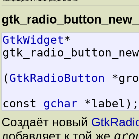
gtk_radio_button_new_
GtkWidget
*  
gtk_radio_button_new
(
GtkRadioButton
 *gro
const 
gchar
 *label);
Создаёт новый
GtkRadi
gro
добавляет к той же