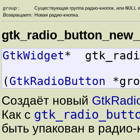
group
NULL
:
Существующая группа радио-кнопок, или
е
Возвращает:
Новая радио-кнопка.
gtk_radio_button_new_
GtkWidget
*  gtk_radi
(
GtkRadioButton
 *gro
Создаёт новый
GtkRadi
gtk_radio_butt
Как с
быть упакован в радио-