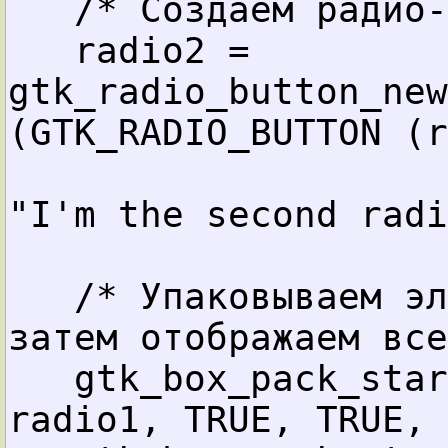
/* 
Создаём радио-
radio2 = 
gtk_radio_button_new
(GTK_RADIO_BUTTON (r
"I'm the second radi
/* Упаковываем эл
затем отображаем все
gtk_box_pack_star
radio1, TRUE, TRUE, 