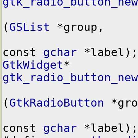
gtk_radio_button_new
(
GSList
 *group,
const 
gchar
 *label);
GtkWidget
*  
gtk_radio_button_new
(
GtkRadioButton
 *gro
const 
gchar
 *label);