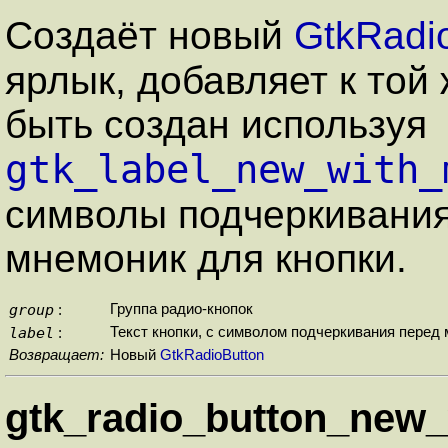
Создаёт новый
GtkRadi
ярлык,
добавляет к той
быть создан используя
gtk_label_new_with_
символы подчеркивани
мнемоник для кнопки.
group
Группа радио-кнопок
:
label
Текст кнопки, с символом подчеркивания пере
:
Возвращает:
Новый
GtkRadioButton
gtk_radio_button_new