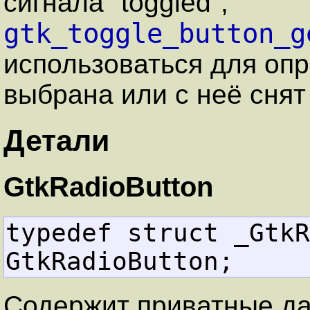
сигнала "toggled",
gtk_toggle_button_g
использоваться для оп
выбрана или с неё снят
Детали
GtkRadioButton
typedef struct _GtkR
GtkRadioButton;
Содержит приватные д