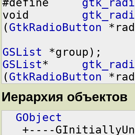
#define     
gtk_radi
void        
gtk_radi
(
GtkRadioButton
 *rad
GSList
 *group);
GSList
*     
gtk_radi
(
GtkRadioButton
 *rad
Иерархия объектов
GObject
+----GInitiallyUn