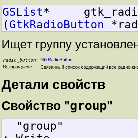
GSList
*     gtk_radio_
(
GtkRadioButton
 *rad
Ищет группу установле
radio_button
GtkRadioButton
.
:
Возвращает:
Связанный список содержащий все радио-кно
Детали свойств
group
Свойство "
"
"group"           