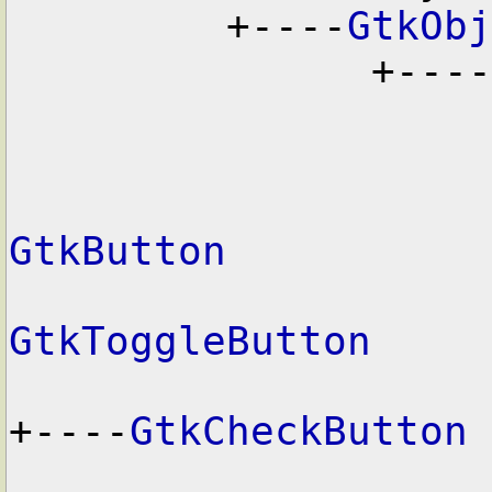
+----
GtkObj
+----
GtkButton
GtkToggleButton
+----
GtkCheckButton