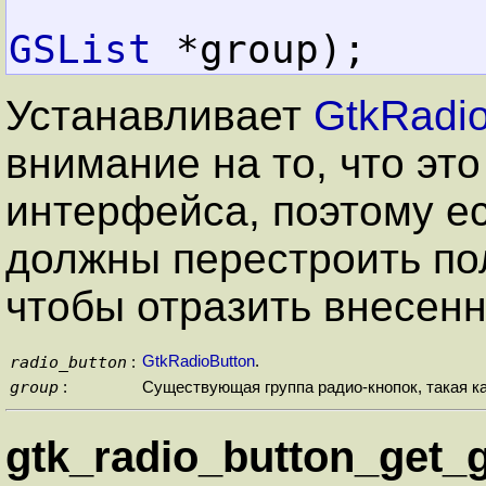
GSList
 *group);
Устанавливает
GtkRadio
внимание на то, что эт
интерфейса, поэтому ес
должны перестроить по
чтобы отразить внесен
radio_button
GtkRadioButton
.
:
group
:
Существующая группа радио-кнопок, такая к
gtk_radio_button_get_g