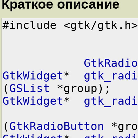
Краткое описание
#include <gtk/gtk.h>

GtkRadio
GtkWidget
*  
gtk_radi
(
GSList
 *group);
GtkWidget
*  
gtk_radi
(
GtkRadioButton
 *gro