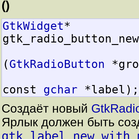
()
GtkWidget
*  
gtk_radio_button_new
(
GtkRadioButton
 *gro
const 
gchar
 *label);
Создаёт новый
GtkRadi
Ярлык должен быть соз
gtk_label_new_with_