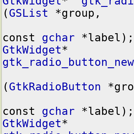
GtkWidget
*  
gtk_radi
(
GSList
 *group,
const 
gchar
 *label);
GtkWidget
*  
gtk_radio_button_new
(
GtkRadioButton
 *gro
const 
gchar
 *label);
GtkWidget
*  