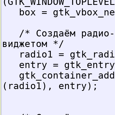
(GTK_WINDOW_TOPLEVEL
box = gtk_vbox_ne
/* Создаём радио-
виджетом */
radio1 = gtk_radi
entry = gtk_entry
gtk_container_add
(radio1), entry);