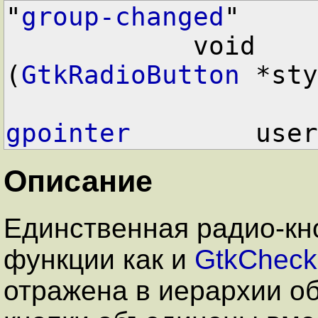
"
group-changed
"
void     
(
GtkRadioButton
 *sty
gpointer
        user
Описание
Единственная радио-кн
функции как и
GtkCheck
отражена в иерархии об