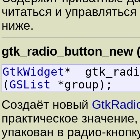
читаться и управлятьс
ниже.
gtk_radio_button_new (
GtkWidget
*  gtk_radio_but
(
GSList
 *group);
Создаёт новый
GtkRadi
практическое значение,
упакован в радио-кнопку