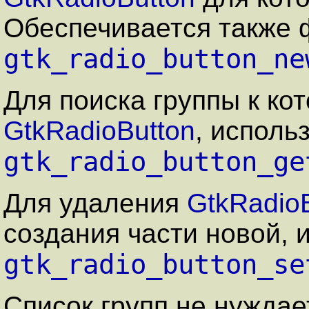
Обеспечивается также 
gtk_radio_button_ne
Для поиска группы к ко
GtkRadioButton
, исполь
gtk_radio_button_ge
Для удаления
GtkRadio
создания части новой, 
gtk_radio_button_se
Список групп не нуждае