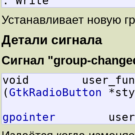
: Write
Устанавливает новую гр
Детали сигнала
Сигнал "group-change
void        user_function         
(
GtkRadioButton
 *sty
gpointer
        user