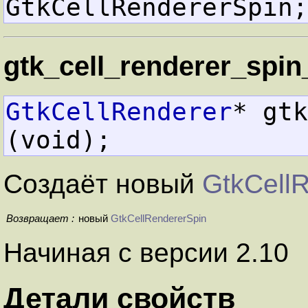
GtkCellRendererSpin;
gtk_cell_renderer_spin
GtkCellRenderer
* gtk
(void);
Создаёт новый
GtkCell
Возвращает :
новый
GtkCellRendererSpin
Начиная с версии 2.10
Детали свойств