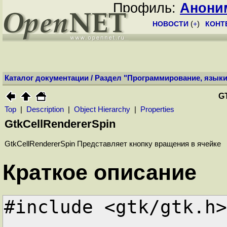
Профиль:
Анони
НОВОСТИ
(
+
)
КОНТ
Каталог документации
/
Раздел "Программирование, языки
G
Top
|
Description
|
Object Hierarchy
|
Properties
GtkCellRendererSpin
GtkCellRendererSpin Представляет кнопку вращения в ячейке
Краткое описание
#include <gtk/gtk.h>