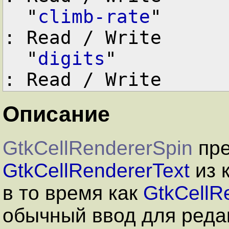
  "
climb-rate
"      
: Read / Write

  "
digits
"          
Описание
GtkCellRendererSpin
пре
GtkCellRendererText
из 
в то время как
GtkCellR
обычный ввод для реда