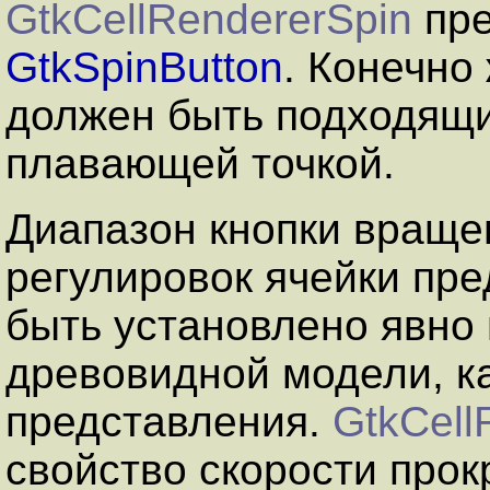
GtkCellRendererSpin
пре
GtkSpinButton
. Конечно 
должен быть подходящим
плавающей точкой.
Диапазон кнопки враще
регулировок ячейки пре
быть установлено явно
древовидной модели, ка
представления.
GtkCell
свойство скорости прок