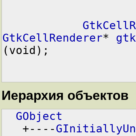
GtkCellR
GtkCellRenderer
* 
gtk
(void);

Иерархия объектов
GObject
   +----
GInitiallyUn