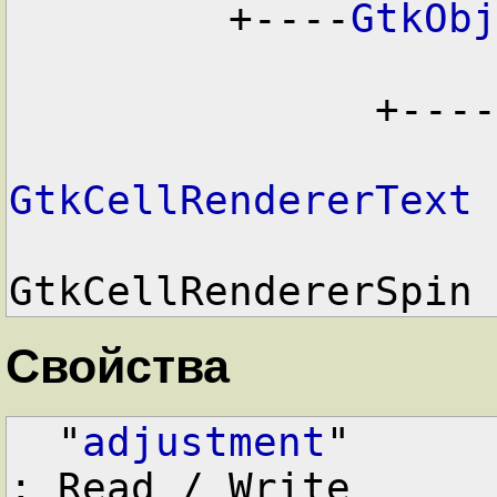
         +----
GtkObj
               +----
GtkCellRendererText

                       
GtkCellRendererSpin
Свойства
  "
adjustment
"      
: Read / Write
